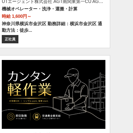
UTエージェント株式会社 AGT南関東第一CU AGT横浜エリア 横浜第57CL 《Jeaw1C》
機械オペレーター・洗浄・運搬・計算
時給 1,600円～
神奈川県横浜市金沢区 勤務詳細：横浜市金沢区 通
勤方法：徒歩...
正社員