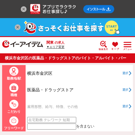
関東
の求人
▼エリア変更
横浜市金沢区の医薬品・ドラッグストアのバイト・アルバイト・パー
トの求人情報一覧
横浜市金沢区
選択
勤務地/駅
医薬品・ドラッグストア
選択
職種
雇用形態、給与、特徴、その他
選択
こだわり
を含まない
フリーワード