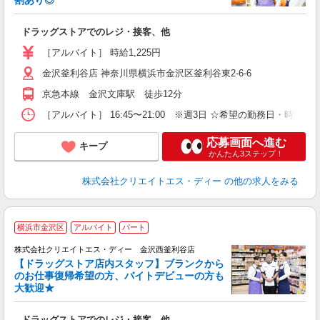
割あり◎
力
ドラッグストアでのレジ・接客、他
入
ー
［アルバイト］ 時給1,225円
金沢釜利谷店 神奈川県横浜市金沢区釜利谷東2-6-6
京急本線 金沢文庫駅 徒歩12分
［アルバイト］ 16:45〜21:00 ※週3日 ☆希望の勤務日・時間相
応募画面へ進む
キープ
かんたん3ステップ！
株式会社クリエイトエス・ディー
の他の求人をみる
横浜市金沢区
アルバイト
パート
株式会社クリエイトエス・ディー 金沢西釜利谷店
【ドラッグストア店内スタッフ】ブランクから
のお仕事復帰希望の方、バイトデビューの方も
大歓迎★
ル
ドラッグストアでのレジ・接客、他