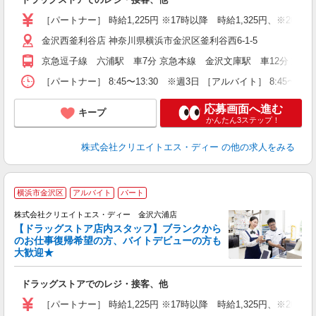
入
ー
［パートナー］ 時給1,225円 ※17時以降 時給1,325円、※20時以
金沢西釜利谷店 神奈川県横浜市金沢区釜利谷西6-1-5
京急逗子線 六浦駅 車7分 京急本線 金沢文庫駅 車12分 京急
［パートナー］ 8:45〜13:30 ※週3日 ［アルバイト］ 8:45〜1
応募画面へ進む
キープ
かんたん3ステップ！
株式会社クリエイトエス・ディー
の他の求人をみる
横浜市金沢区
アルバイト
パート
株式会社クリエイトエス・ディー 金沢六浦店
【ドラッグストア店内スタッフ】ブランクから
のお仕事復帰希望の方、バイトデビューの方も
大歓迎★
ル
ドラッグストアでのレジ・接客、他
入
ー
［パートナー］ 時給1,225円 ※17時以降 時給1,325円、※20時以