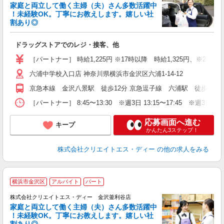
家庭と両立して働く主婦（夫）さん多数活躍中
！未経験OK。丁寧にお教えします。嬉しい社
割あり◎
力
ドラッグストアでのレジ・接客、他
入
ー
［パートナー］ 時給1,225円 ※17時以降 時給1,325円、※20時以
六浦中学校入口店 神奈川県横浜市金沢区六浦1-14-12
京急本線 金沢八景駅 徒歩12分 京急逗子線 六浦駅 徒歩14分
［パートナー］ 8:45〜13:30 ※週3日 13:15〜17:45 ※週3日 
応募画面へ進む
キープ
かんたん3ステップ！
株式会社クリエイトエス・ディー
の他の求人をみる
横浜市金沢区
アルバイト
パート
株式会社クリエイトエス・ディー 金沢釜利谷店
家庭と両立して働く主婦（夫）さん多数活躍中
！未経験OK。丁寧にお教えします。嬉しい社