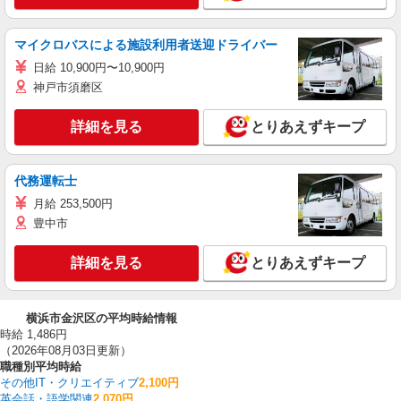
マイクロバスによる施設利用者送迎ドライバー
日給 10,900円〜10,900円
神戸市須磨区
詳細を見る
とりあえずキープ
代務運転士
月給 253,500円
豊中市
詳細を見る
とりあえずキープ
横浜市金沢区の平均時給情報
時給 1,486円
（2026年08月03日更新）
職種別平均時給
その他IT・クリエイティブ
2,100円
英会話・語学関連
2,070円