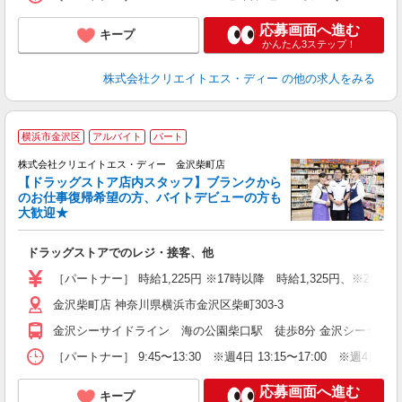
応募画面へ進む
キープ
かんたん3ステップ！
株式会社クリエイトエス・ディー
の他の求人をみる
横浜市金沢区
アルバイト
パート
株式会社クリエイトエス・ディー 金沢柴町店
【ドラッグストア店内スタッフ】ブランクから
のお仕事復帰希望の方、バイトデビューの方も
大歓迎★
ル
ドラッグストアでのレジ・接客、他
入
ー
［パートナー］ 時給1,225円 ※17時以降 時給1,325円、※20時以
金沢柴町店 神奈川県横浜市金沢区柴町303-3
金沢シーサイドライン 海の公園柴口駅 徒歩8分 金沢シーサイド
［パートナー］ 9:45〜13:30 ※週4日 13:15〜17:00 ※週4
応募画面へ進む
キープ