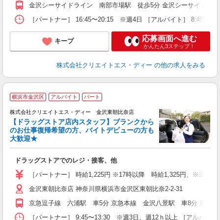
金沢シーサイドライン 南部市場駅 徒歩5分 金沢シーサイドライ
［パートナー］ 16:45〜20:15 ※週4日 ［アルバイト］ 8:45〜1
応募画面へ進む
キープ
かんたん3ステップ！
株式会社クリエイトエス・ディー
の他の求人をみる
横浜市金沢区
アルバイト
パート
株式会社クリエイトエス・ディー 金沢東朝比奈店
【ドラッグストア店内スタッフ】ブランクから
のお仕事復帰希望の方、バイトデビューの方も
大歓迎★
ル
ドラッグストアでのレジ・接客、他
入
ー
［パートナー］ 時給1,225円 ※17時以降 時給1,325円、※20時以
金沢東朝比奈店 神奈川県横浜市金沢区東朝比奈2-2-31
京急逗子線 六浦駅 車5分 京急本線 金沢八景駅 車8分 京急逗
［パートナー］ 9:45〜13:30 ※週3日、週12ｈ以上 ［アルバイト］ 9