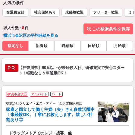
人気の条件
交通費支給
社会保険あり
未経験歓迎
フリーター歓迎
ミド
求人件数 :
8
件
この検索条件を保存
横浜市金沢区の平均時給を見る
指定なし
新着順
時給順
日給順
月給順
【神奈川県】90％以上が未経験入社、研修充実で安心スター
PR
ト！転勤なし＆車通勤OK！
横浜市金沢区
アルバイト
パート
株式会社クリエイトエス・ディー 金沢文庫駅前店
家庭と両立して働く主婦（夫）さん多数活躍中
！未経験OK。丁寧にお教えします。嬉しい社
割あり◎
力
ドラッグストアでのレジ・接客、他
入