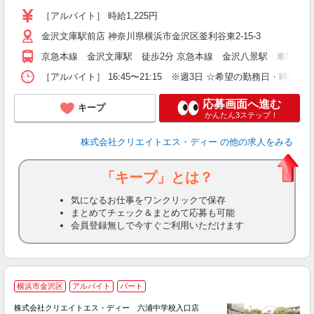
ー
［アルバイト］ 時給1,225円
金沢文庫駅前店 神奈川県横浜市金沢区釜利谷東2-15-3
京急本線 金沢文庫駅 徒歩2分 京急本線 金沢八景駅 車5分 
［アルバイト］ 16:45〜21:15 ※週3日 ☆希望の勤務日・時間相
応募画面へ進む
キープ
かんたん3ステップ！
株式会社クリエイトエス・ディー
の他の求人をみる
「キープ」とは？
気になるお仕事をワンクリックで保存
まとめてチェック＆まとめて応募も可能
会員登録無しで今すぐご利用いただけます
横浜市金沢区
アルバイト
パート
株式会社クリエイトエス・ディー 六浦中学校入口店