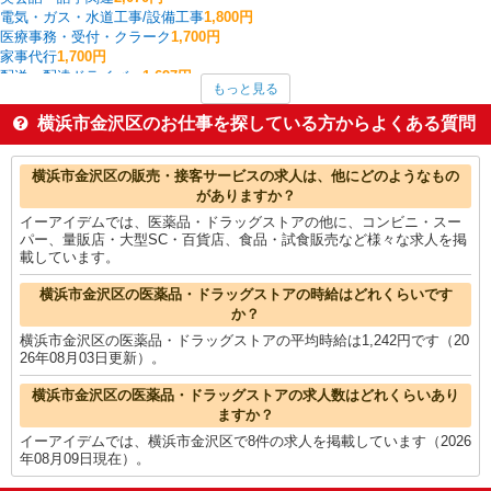
電気・ガス・水道工事/設備工事
1,800円
医療事務・受付・クラーク
1,700円
家事代行
1,700円
配送・配達ドライバー
1,697円
もっと見る
ケアマネジャー
1,690円
家電・携帯販売
1,625円
横浜市金沢区のお仕事を探している方からよくある質問
中型（2t・4t）ドライバー
1,617円
その他オフィスワーク・事務
1,600円
横浜市金沢区の他の職種の平均時給を見る
横浜市金沢区の販売・接客サービスの求人は、他にどのようなもの
がありますか？
イーアイデムでは、医薬品・ドラッグストアの他に、コンビニ・スー
パー、量販店・大型SC・百貨店、食品・試食販売など様々な求人を掲
載しています。
横浜市金沢区の医薬品・ドラッグストアの時給はどれくらいです
か？
横浜市金沢区の医薬品・ドラッグストアの平均時給は1,242円です（20
26年08月03日更新）。
横浜市金沢区の医薬品・ドラッグストアの求人数はどれくらいあり
ますか？
イーアイデムでは、横浜市金沢区で8件の求人を掲載しています（2026
年08月09日現在）。