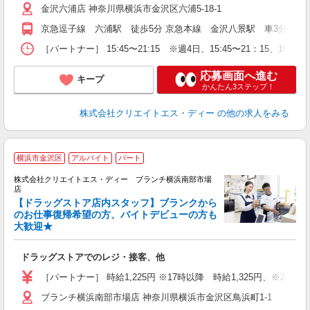
金沢六浦店 神奈川県横浜市金沢区六浦5-18-1
京急逗子線 六浦駅 徒歩5分 京急本線 金沢八景駅 車3分 京
［パートナー］ 15:45〜21:15 ※週4日、15:45〜21：15、16：45
応募画面へ進む
キープ
かんたん3ステップ！
株式会社クリエイトエス・ディー
の他の求人をみる
横浜市金沢区
アルバイト
パート
株式会社クリエイトエス・ディー ブランチ横浜南部市場
店
【ドラッグストア店内スタッフ】ブランクから
のお仕事復帰希望の方、バイトデビューの方も
大歓迎★
ル
入
ドラッグストアでのレジ・接客、他
ー
［パートナー］ 時給1,225円 ※17時以降 時給1,325円、※20時以
ブランチ横浜南部市場店 神奈川県横浜市金沢区鳥浜町1-1