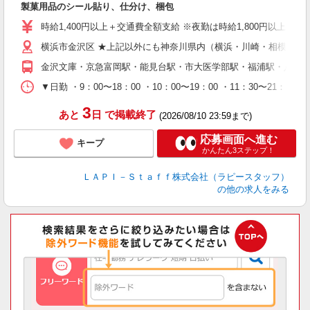
製菓用品のシール貼り、仕分け、梱包
量
迎
時給1,400円以上＋交通費全額支給 ※夜勤は時給1,800円以上（深夜手
給
横浜市金沢区 ★上記以外にも神奈川県内（横浜・川崎・相模原な
期
休
金沢文庫・京急富岡駅・能見台駅・市大医学部駅・福浦駅・八景
日
タ
▼日勤 ・9：00〜18：00 ・10：00〜19：00 ・11：3
3
あと
日
で掲載終了
(2026/08/10 23:59まで)
応募画面へ進む
キープ
かんたん3ステップ！
ＬＡＰＩ－Ｓｔａｆｆ株式会社（ラピースタッフ）
の他の求人をみる