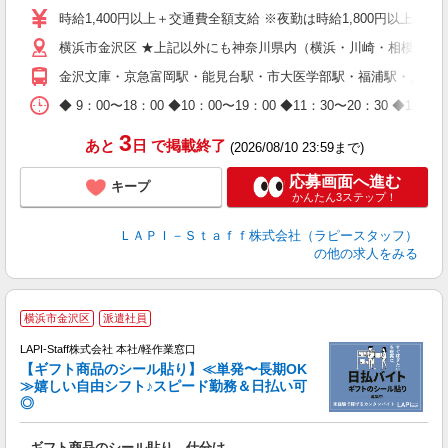
量
時給1,400円以上＋交通費全額支給 ※夜勤は時給1,800円以上（深夜手
迎
横浜市金沢区 ★上記以外にも神奈川県内（横浜・川崎・相模原な
給
期
金沢文庫・京急富岡駅・能見台駅・市大医学部駅・福浦駅・八景
休
日
◆ 9：00〜18：00 ◆10：00〜19：00 ◆11：30〜2
タ
3
あと
日
で掲載終了
(2026/08/10 23:59まで)
応募画面へ進む
キープ
かんたん3ステップ！
ＬＡＰＩ－Ｓｔａｆｆ株式会社（ラピースタッフ）
の他の求人をみる
横浜市金沢区
派遣社員
LAPI-Staff株式会社 本社/軽作業窓口
【ギフト商品のシール貼り】≪単発〜長期OK
≫嬉しい自由シフト♪スピード勤務＆日払い可
◎
入
ギフト商品のシール貼り、仕分け