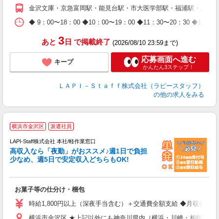
期
金沢文庫・京急富岡駅・能見台駅・市大医学部駅・福浦駅・八景
休
日
◆ 9：00〜18：00 ◆10：00〜19：00 ◆11：30〜2
タ
3
あと
日
で掲載終了
(2026/08/10 23:59まで)
応募画面へ進む
キープ
かんたん3ステップ！
ＬＡＰＩ－Ｓｔａｆｆ株式会社（ラピースタッフ）
の他の求人をみる
横浜市金沢区
派遣社員
LAPI-Staff株式会社 本社/軽作業窓口
高収入なら「夜勤」がおススメ♪週1日で負担
ど
少なめ、週5日で安定収入どちらもOK!
マ
お菓子等の仕分け・梱包
入
量
時給1,800円以上（深夜手当含む）＋交通費全額支給 ◆月収例 316,8
迎
横浜市金沢区 ★上記以外にも神奈川県内（横浜・川崎・相模原な
給