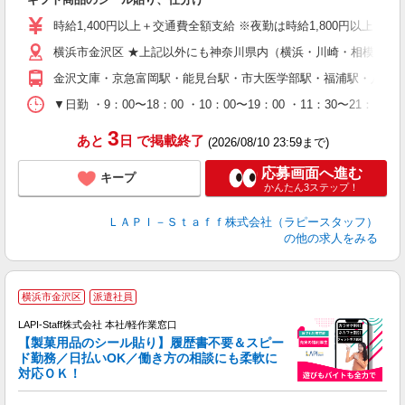
量
迎
時給1,400円以上＋交通費全額支給 ※夜勤は時給1,800円以上（深夜手
給
横浜市金沢区 ★上記以外にも神奈川県内（横浜・川崎・相模原な
期
休
金沢文庫・京急富岡駅・能見台駅・市大医学部駅・福浦駅・八景
日
タ
▼日勤 ・9：00〜18：00 ・10：00〜19：00 ・11：3
3
あと
日
で掲載終了
(2026/08/10 23:59まで)
応募画面へ進む
キープ
かんたん3ステップ！
ＬＡＰＩ－Ｓｔａｆｆ株式会社（ラピースタッフ）
の他の求人をみる
横浜市金沢区
派遣社員
LAPI-Staff株式会社 本社/軽作業窓口
【製菓用品のシール貼り】履歴書不要＆スピー
ド勤務／日払いOK／働き方の相談にも柔軟に
対応ＯＫ！
入