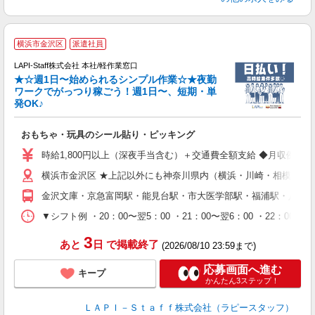
横浜市金沢区
派遣社員
LAPI-Staff株式会社 本社/軽作業窓口
★☆週1日〜始められるシンプル作業☆★夜勤
ワークでがっつり稼ごう！週1日〜、短期・単
発OK♪
ン
おもちゃ・玩具のシール貼り・ピッキング
入
量
時給1,800円以上（深夜手当含む）＋交通費全額支給 ◆月収例 316,8
迎
横浜市金沢区 ★上記以外にも神奈川県内（横浜・川崎・相模原な
給
期
金沢文庫・京急富岡駅・能見台駅・市大医学部駅・福浦駅・八景
休
シ
▼シフト例 ・20：00〜翌5：00 ・21：00〜翌6：00 ・
深
3
あと
日
で掲載終了
(2026/08/10 23:59まで)
応募画面へ進む
キープ
かんたん3ステップ！
ＬＡＰＩ－Ｓｔａｆｆ株式会社（ラピースタッフ）