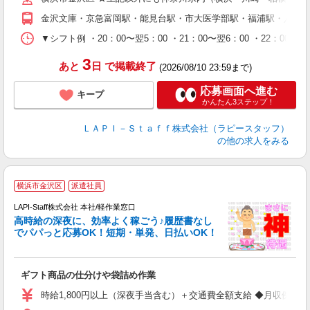
期
金沢文庫・京急富岡駅・能見台駅・市大医学部駅・福浦駅・八景
休
シ
▼シフト例 ・20：00〜翌5：00 ・21：00〜翌6：00 ・
深
3
あと
日
で掲載終了
(2026/08/10 23:59まで)
応募画面へ進む
キープ
かんたん3ステップ！
ＬＡＰＩ－Ｓｔａｆｆ株式会社（ラピースタッフ）
の他の求人をみる
横浜市金沢区
派遣社員
LAPI-Staff株式会社 本社/軽作業窓口
し
高時給の深夜に、効率よく稼ごう♪履歴書なし
でパパっと応募OK！短期・単発、日払いOK！
業
ギフト商品の仕分けや袋詰め作業
入
量
時給1,800円以上（深夜手当含む）＋交通費全額支給 ◆月収例 316,8
迎