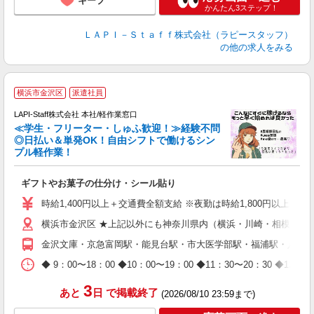
キープ
かんたん3ステップ！
ＬＡＰＩ－Ｓｔａｆｆ株式会社（ラピースタッフ）
の他の求人をみる
横浜市金沢区
派遣社員
LAPI-Staff株式会社 本社/軽作業窓口
≪学生・フリーター・しゅふ歓迎！≫経験不問
相
◎日払い＆単発OK！自由シフトで働けるシン
プル軽作業！
見
ギフトやお菓子の仕分け・シール貼り
入
量
時給1,400円以上＋交通費全額支給 ※夜勤は時給1,800円以上（深夜手当
迎
横浜市金沢区 ★上記以外にも神奈川県内（横浜・川崎・相模原な
給
期
金沢文庫・京急富岡駅・能見台駅・市大医学部駅・福浦駅・八景
休
日
◆ 9：00〜18：00 ◆10：00〜19：00 ◆11：30〜2
タ
3
あと
日
で掲載終了
(2026/08/10 23:59まで)