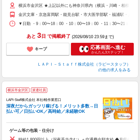
迎
横浜市金沢区 ★上記以外にも神奈川県内（横浜・川崎・相模原な
給
期
金沢文庫・京急富岡駅・能見台駅・市大医学部駅・福浦駅・八景
休
日
▼日勤 ・9：00〜18：00 ・10：00〜19：00 ・11：3
タ
3
あと
日
で掲載終了
(2026/08/10 23:59まで)
応募画面へ進む
キープ
かんたん3ステップ！
ＬＡＰＩ－Ｓｔａｆｆ株式会社（ラピースタッフ）
の他の求人をみる
お
横浜市金沢区
派遣社員
LAPI-Staff株式会社 本社/軽作業窓口
深夜だからガッツリ稼げる！メリット多数→日
払い可／日払いOK／高時給／未経験OK
時
す
入
ゲーム等の包装・仕分け
量
迎
時給1,800円以上（深夜手当含む）＋交通費全額支給 ◆月収例 316,8