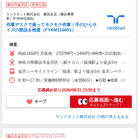
横浜市金沢区
派遣社員
ランスタッド株式会社 横浜支店（横浜事業
所）/FYKM110651
O
作業デスクで座ってモクモク作業！手のひらサ
未
イズの部品を検査（FYKM110651）
検査
時給1450円 月収例：270788円＝1450円×8時間×21日勤務＋
神奈川県横浜市金沢区 ＼駅チカ☆／福浦駅より徒歩5分 ※自転車
金沢シーサイドライン「福浦」駅より徒歩5分 金沢シーサイドライ
8:30〜17:30／実働8時間00分（休憩60分） ■日勤 ■残業
応募締め切り2026/08/31 23:59まで
応募画面へ進む
キープ
かんたん3ステップ！
ランスタッド株式会社
の他の求人をみる
横浜市金沢区
アルバイト
パート