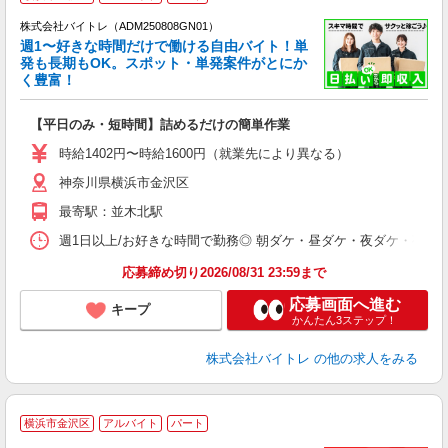
株式会社バイトレ（ADM250808GN01）
週1〜好きな時間だけで働ける自由バイト！単
発も長期もOK。スポット・単発案件がとにか
も
く豊富！
気
【平日のみ・短時間】詰めるだけの簡単作業
即
活
時給1402円〜時給1600円（就業先により異なる）
（
神奈川県横浜市金沢区
短
K
最寄駅：並木北駅
日
髪
週1日以上/お好きな時間で勤務◎ 朝ダケ・昼ダケ・夜ダケ・夜勤など、 ご自
応募締め切り2026/08/31 23:59まで
応募画面へ進む
キープ
かんたん3ステップ！
株式会社バイトレ
の他の求人をみる
横浜市金沢区
アルバイト
パート