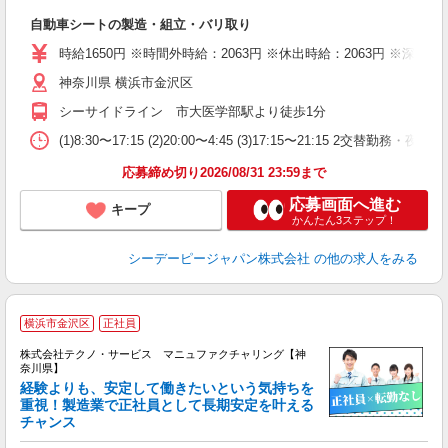
W
自動車シートの製造・組立・バリ取り
格
駅
時給1650円 ※時間外時給：2063円 ※休出時給：2063円 ※深夜割
神奈川県 横浜市金沢区
シーサイドライン 市大医学部駅より徒歩1分
(1)8:30〜17:15 (2)20:00〜4:45 (3)17:15〜21:1
応募締め切り2026/08/31 23:59まで
応募画面へ進む
キープ
かんたん3ステップ！
シーデーピージャパン株式会社
の他の求人をみる
横浜市金沢区
正社員
株式会社テクノ・サービス マニュファクチャリング【神
奈川県】
経験よりも、安定して働きたいという気持ちを
重視！製造業で正社員として長期安定を叶える
チャンス
く