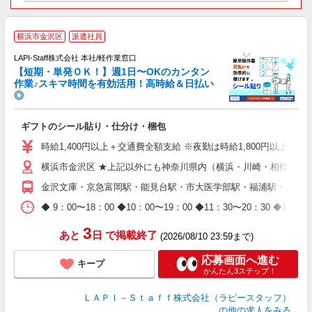
＼
横浜市金沢区
派遣社員
LAPI-Staff株式会社 本社/軽作業窓口
【短期・単発ＯＫ！】週1日〜OKのカンタン
作業♪スキマ時間を有効活用！高時給＆日払い
◎
期
ギフトのシール貼り・仕分け・梱包
入
量
時給1,400円以上＋交通費全額支給 ※夜勤は時給1,800円以上（深夜手
迎
横浜市金沢区 ★上記以外にも神奈川県内（横浜・川崎・相模原な
給
期
金沢文庫・京急富岡駅・能見台駅・市大医学部駅・福浦駅・八景
休
日
◆ 9：00〜18：00 ◆10：00〜19：00 ◆11：30〜2
タ
3
あと
日
で掲載終了
(2026/08/10 23:59まで)
応募画面へ進む
キープ
かんたん3ステップ！
ＬＡＰＩ－Ｓｔａｆｆ株式会社（ラピースタッフ）
の他の求人をみる