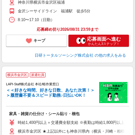
神奈川県横浜市金沢区福浦
金沢シーサイドライン 福浦駅 徒歩5分
8:10〜17:10（日勤）
応募締め切り2026/08/31 23:59まで
応募画面へ進む
キープ
かんたん3ステップ！
日研トータルソーシング株式会社
の他の求人をみる
横浜市金沢区
派遣社員
LAPI-Staff株式会社 本社/軽作業窓口
＜＜好きな時間、好きな日数、あなた次第！＞
＞履歴書不要＆スピード勤務♪日払いOK！
者
家具・雑貨の仕分け・シール貼り・梱包
入
量
時給1,400円以上＋交通費全額支給 ※夜勤は時給1,800円以上（深夜手
迎
横浜市金沢区 ★上記以外にも神奈川県内（横浜・川崎・相模原な
給