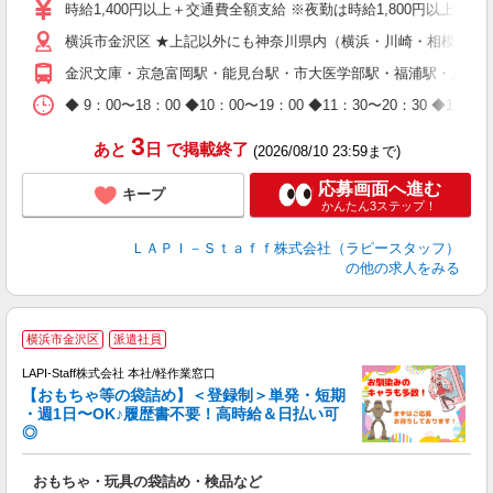
量
時給1,400円以上＋交通費全額支給 ※夜勤は時給1,800円以上（深夜手当
迎
横浜市金沢区 ★上記以外にも神奈川県内（横浜・川崎・相模原な
給
期
金沢文庫・京急富岡駅・能見台駅・市大医学部駅・福浦駅・八景
休
日
◆ 9：00〜18：00 ◆10：00〜19：00 ◆11：30〜2
タ
3
あと
日
で掲載終了
(2026/08/10 23:59まで)
応募画面へ進む
キープ
かんたん3ステップ！
ＬＡＰＩ－Ｓｔａｆｆ株式会社（ラピースタッフ）
の他の求人をみる
横浜市金沢区
派遣社員
LAPI-Staff株式会社 本社/軽作業窓口
【おもちゃ等の袋詰め】＜登録制＞単発・短期
・週1日〜OK♪履歴書不要！高時給＆日払い可
◎
必
おもちゃ・玩具の袋詰め・検品など
入