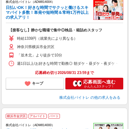
株式会社バイトレ（ADM814004）
く
日払いOK！好きな時間でサクッと働けるスキ
マバイト多数！単発や短時間＆常時1万件以上
☆
の求人アリ！
験
【接客なし】静かな職場で集中◎検品・箱詰めスタッフ
即
活
時給1339円（就業先により異なる）
（
神奈川県横浜市金沢区
短
K
「並木北」より徒歩で10分
日
髪
週1日以上/お好きな時間で勤務◎ 朝ダケ・昼ダケ・夜ダケ・夜勤など、 ご自
応募締め切り2026/08/31 23:59まで
応募画面へ進む
キープ
かんたん3ステップ！
株式会社バイトレ
の他の求人をみる
横浜市金沢区
アルバイト
パート
株式会社バイトレ（ADM814000）