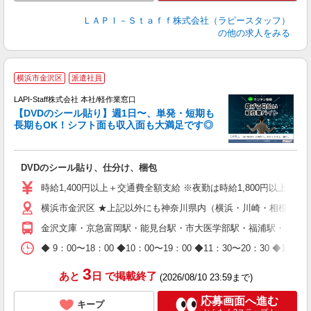
ＬＡＰＩ－Ｓｔａｆｆ株式会社（ラピースタッフ）
の他の求人をみる
＼
横浜市金沢区
派遣社員
LAPI-Staff株式会社 本社/軽作業窓口
【DVDのシール貼り】週1日〜、単発・短期も
長期もOK！シフト面も収入面も大満足です◎
働
DVDのシール貼り、仕分け、梱包
入
量
時給1,400円以上＋交通費全額支給 ※夜勤は時給1,800円以上（深夜手
迎
横浜市金沢区 ★上記以外にも神奈川県内（横浜・川崎・相模原な
給
期
金沢文庫・京急富岡駅・能見台駅・市大医学部駅・福浦駅・八景
休
日
◆ 9：00〜18：00 ◆10：00〜19：00 ◆11：30〜2
タ
3
あと
日
で掲載終了
(2026/08/10 23:59まで)
応募画面へ進む
キープ