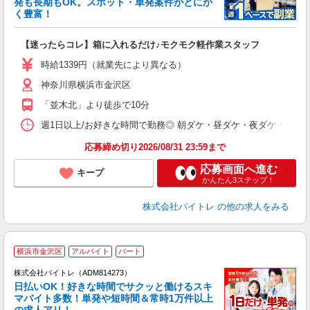
発も長期もOK。スポット・単発案件がとにか
も
く豊富！
気
【迷ったらコレ】箱に入れるだけ♪モクモク軽作業スタッフ
即
活
時給1339円（就業先により異なる）
（
神奈川県横浜市金沢区
短
K
「並木北」より徒歩で10分
日
髪
週1日以上/お好きな時間で勤務◎ 朝ダケ・昼ダケ・夜ダケ・夜勤など、 ご自
応募締め切り2026/08/31 23:59まで
応募画面へ進む
キープ
かんたん3ステップ！
株式会社バイトレ
の他の求人をみる
横浜市金沢区
アルバイト
パート
株式会社バイトレ（ADM814273）
く
日払いOK！好きな時間でサクッと働けるスキ
マバイト多数！単発や短時間＆常時1万件以上
☆