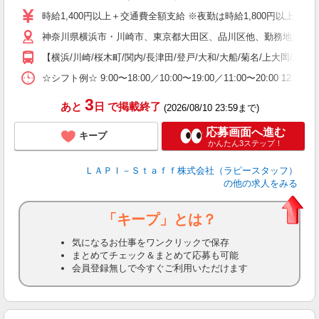
量
時給1,400円以上＋交通費全額支給 ※夜勤は時給1,800円以上（深夜手当
迎
神奈川県横浜市・川崎市、東京都大田区、品川区他、勤務地多数!!
い
以
【横浜/川崎/桜木町/関内/長津田/登戸/大和/大船/菊名/上大岡/あ
K
☆シフト例☆ 9:00〜18:00／10:00〜19:00／11:00〜
録
3
あと
日
で掲載終了
(2026/08/10 23:59まで)
応募画面へ進む
キープ
かんたん3ステップ！
ＬＡＰＩ－Ｓｔａｆｆ株式会社（ラピースタッフ）
の他の求人をみる
「キープ」とは？
気になるお仕事をワンクリックで保存
まとめてチェック＆まとめて応募も可能
会員登録無しで今すぐご利用いただけます