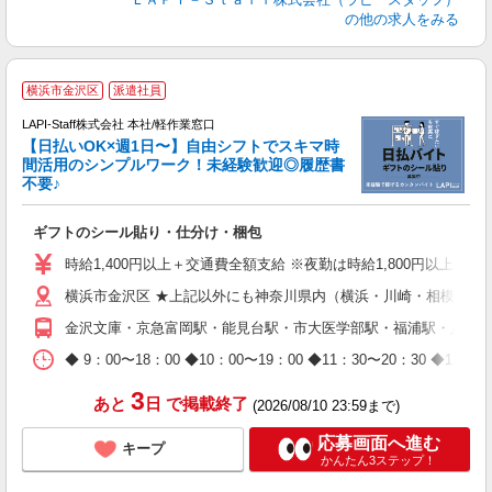
の他の求人をみる
★
横浜市金沢区
派遣社員
LAPI-Staff株式会社 本社/軽作業窓口
【日払いOK×週1日〜】自由シフトでスキマ時
間活用のシンプルワーク！未経験歓迎◎履歴書
不要♪
き
入
ギフトのシール貼り・仕分け・梱包
量
迎
時給1,400円以上＋交通費全額支給 ※夜勤は時給1,800円以上（深夜手
給
横浜市金沢区 ★上記以外にも神奈川県内（横浜・川崎・相模原な
期
休
金沢文庫・京急富岡駅・能見台駅・市大医学部駅・福浦駅・八景
日
タ
◆ 9：00〜18：00 ◆10：00〜19：00 ◆11：30〜2
3
あと
日
で掲載終了
(2026/08/10 23:59まで)
応募画面へ進む
キープ
かんたん3ステップ！