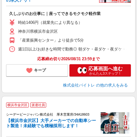
の求人アリ！
験
久しぶりのお仕事に｜座ってできるモクモク軽作業
即
活
時給1406円（就業先により異なる）
（
神奈川県横浜市金沢区
短
K
「産業振興センター」より徒歩で5分
日
髪
週1日以上/お好きな時間で勤務◎ 朝ダケ・昼ダケ・夜ダケ・夜勤など、 ご自
応募締め切り2026/08/31 23:59まで
応募画面へ進む
キープ
かんたん3ステップ！
株式会社バイトレ
の他の求人をみる
2
横浜市金沢区
派遣社員
■
シーデーピージャパン株式会社 厚木営業所/34A18603
【横浜市金沢区】大手メーカーでの自動車シー
―
ト製造！未経験でも積極採用します！
K