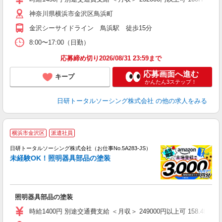
神奈川県横浜市金沢区鳥浜町
金沢シーサイドライン 鳥浜駅 徒歩15分
8:00〜17:00（日勤）
応募締め切り2026/08/31 23:59まで
応募画面へ進む
キープ
かんたん3ステップ！
日研トータルソーシング株式会社
の他の求人をみる
◎
横浜市金沢区
派遣社員
n
日研トータルソーシング株式会社（お仕事No.5A283-JS）
ー
未経験OK！照明器具部品の塗装
z
談
W
照明器具部品の塗装
い
支
時給1400円 別途交通費支給 ＜月収＞ 249000円以上可 158.4H＋残業