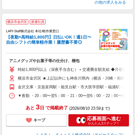
の他の求人をみる
横浜市金沢区
派遣社員
時
LAPI-Staff株式会社 本社/軽作業窓口
【夜勤×高時給1,800円】日払いOK！週1日〜
自由シフトの簡単軽作業！履歴書不要◎
く
アニメグッズやお菓子等の仕分け、梱包
入
量
時給1,800円以上（深夜手当含む）＋交通費全額支給 ◆月収例 316,8
迎
横浜市金沢区 ★上記以外にも神奈川県内（横浜・川崎・相模原な
給
期
金沢文庫・京急富岡駅・能見台駅・市大医学部駅・福浦駅・八景
休
シ
▼夜勤 ・20：00〜翌5：00 ・21：00〜翌6：00 ・22
深
3
あと
日
で掲載終了
(2026/08/10 23:59まで)
応募画面へ進む
キープ
かんたん3ステップ！
ＬＡＰＩ－Ｓｔａｆｆ株式会社（ラピースタッフ）