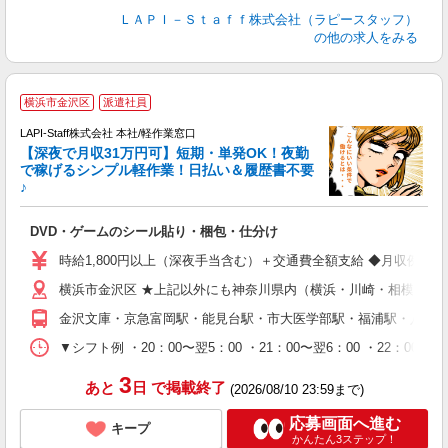
ＬＡＰＩ－Ｓｔａｆｆ株式会社（ラピースタッフ）
の他の求人をみる
横浜市金沢区
派遣社員
で
LAPI-Staff株式会社 本社/軽作業窓口
【深夜で月収31万円可】短期・単発OK！夜勤
で稼げるシンプル軽作業！日払い＆履歴書不要
♪
か
DVD・ゲームのシール貼り・梱包・仕分け
入
量
時給1,800円以上（深夜手当含む）＋交通費全額支給 ◆月収例 316,8
迎
横浜市金沢区 ★上記以外にも神奈川県内（横浜・川崎・相模原な
給
期
金沢文庫・京急富岡駅・能見台駅・市大医学部駅・福浦駅・八景
休
シ
▼シフト例 ・20：00〜翌5：00 ・21：00〜翌6：00 ・
深
3
あと
日
で掲載終了
(2026/08/10 23:59まで)
応募画面へ進む
キープ
かんたん3ステップ！