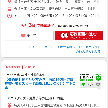
横浜市金沢区 ★上記以外にも神奈川県内（横浜・川崎・相模原な
給
期
金沢文庫・京急富岡駅・能見台駅・市大医学部駅・福浦駅・八景
休
シ
▼シフト例 ・20：00〜翌5：00 ・21：00〜翌6：00 ・
深
3
あと
日
で掲載終了
(2026/08/10 23:59まで)
応募画面へ進む
キープ
かんたん3ステップ！
ＬＡＰＩ－Ｓｔａｆｆ株式会社（ラピースタッフ）
の他の求人をみる
横浜市金沢区
派遣社員
LAPI-Staff株式会社 本社/軽作業窓口
【登録制】稼ぎたい方必見！時給1400円◎履
歴書不要＆スピード勤務♪日払いOK！シフト自
由！
と
アニメグッズ・お菓子等の仕分け・梱包
入
量
時給1,400円以上＋交通費全額支給 ※夜勤は時給1,800円以上（深夜手当