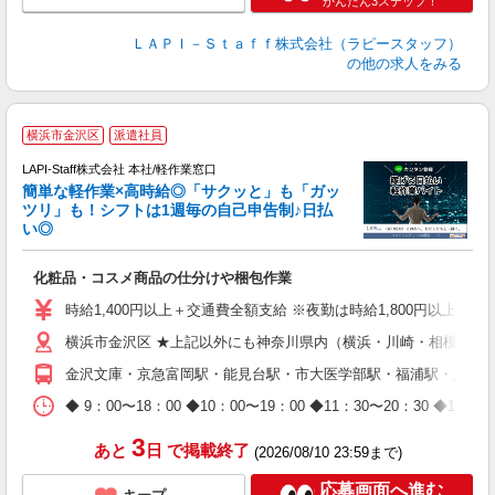
かんたん3ステップ！
ＬＡＰＩ－Ｓｔａｆｆ株式会社（ラピースタッフ）
の他の求人をみる
横浜市金沢区
派遣社員
LAPI-Staff株式会社 本社/軽作業窓口
簡単な軽作業×高時給◎「サクッと」も「ガッ
談
ツリ」も！シフトは1週毎の自己申告制♪日払
い◎
こ
化粧品・コスメ商品の仕分けや梱包作業
入
量
時給1,400円以上＋交通費全額支給 ※夜勤は時給1,800円以上（深夜手当
迎
横浜市金沢区 ★上記以外にも神奈川県内（横浜・川崎・相模原な
給
期
金沢文庫・京急富岡駅・能見台駅・市大医学部駅・福浦駅・八景
休
日
◆ 9：00〜18：00 ◆10：00〜19：00 ◆11：30〜2
タ
3
あと
日
で掲載終了
(2026/08/10 23:59まで)
応募画面へ進む