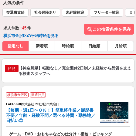
人気の条件
交通費支給
社会保険あり
未経験歓迎
フリーター歓迎
ミド
求人件数 :
45
件
この検索条件を保存
横浜市金沢区の平均時給を見る
指定なし
新着順
時給順
日給順
月給順
【神奈川県】転勤なし／完全週休2日制／未経験から品質を支え
PR
る検査スタッフへ
横浜市金沢区
派遣社員
LAPI-Staff株式会社 本社/軽作業窓口
【短期・週1日〜ＯＫ！】簡単軽作業／履歴書
不要／年齢・経験不問／選べる時間・勤務地／
き
日払い◎
り
で
ゲーム・DVD・おもちゃなどの仕分け・梱包・ピッキング
入