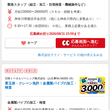
入
製造スタッフ（組立・加工・目視検査・機械操作など）
未
あ
月給230000〜280000円（スキル・経験を考慮）
遣
神奈川県横浜市金沢区 （他にも神奈川県内に多数あり） ※勤務地
8:30〜17:30（休憩60分） ※但し、業務上必要がある場合
応募締め切り2026/08/31 23:59まで
応募画面へ進む
キープ
かんたん3ステップ！
株式会社テクノ・サービス
の他の求人をみる
◎
横浜市金沢区
派遣社員
n
日研トータルソーシング株式会社（お仕事No.5A282-JS）
ー
要玉掛・クレーン免許！金属製パイプの加工・
z
検査
談
W
金属製パイプの加工・検査
店
あ
時給1450円 別途交通費支給 ＜月収＞ 232000円以上可 160H