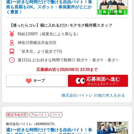
週1〜好きな時間だけで働ける自由バイト！単
発も長期もOK。スポット・単発案件がとにか
も
く豊富！
気
【迷ったらコレ】箱に入れるだけ♪モクモク軽作業スタッフ
即
活
時給1339円（就業先により異なる）
（
神奈川県横浜市金沢区
短
K
「並木北」より徒歩で7分
日
髪
週1日以上/お好きな時間で勤務◎ 朝ダケ・昼ダケ・夜ダケ・夜勤など、 ご自
応募締め切り2026/08/31 23:59まで
応募画面へ進む
キープ
かんたん3ステップ！
株式会社バイトレ
の他の求人をみる
横浜市金沢区
アルバイト
パート
株式会社バイトレ（ADM820173）
週1〜好きな時間だけで働ける自由バイト！単