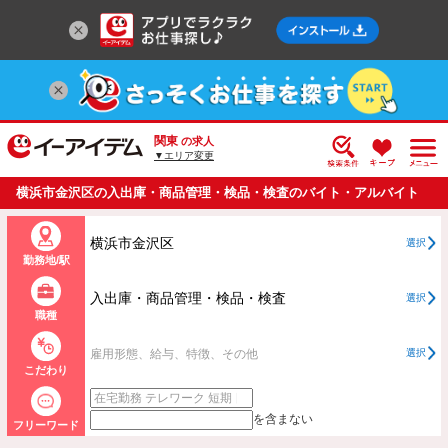
関東
の求人
▼エリア変更
横浜市金沢区の入出庫・商品管理・検品・検査のバイト・アルバイト
・パートの求人情報一覧
横浜市金沢区
選択
勤務地/駅
入出庫・商品管理・検品・検査
選択
職種
雇用形態、給与、特徴、その他
選択
こだわり
を含まない
フリーワード