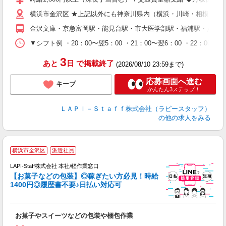
給
横浜市金沢区 ★上記以外にも神奈川県内（横浜・川崎・相模原な
期
休
金沢文庫・京急富岡駅・能見台駅・市大医学部駅・福浦駅・八景
シ
深
▼シフト例 ・20：00〜翌5：00 ・21：00〜翌6：00 ・
3
あと
日
で掲載終了
(2026/08/10 23:59まで)
応募画面へ進む
キープ
かんたん3ステップ！
ＬＡＰＩ－Ｓｔａｆｆ株式会社（ラピースタッフ）
の他の求人をみる
横浜市金沢区
派遣社員
LAPI-Staff株式会社 本社/軽作業窓口
【お菓子などの包装】◎稼ぎたい方必見！時給
1400円◎履歴書不要♪日払い対応可
た
お菓子やスイーツなどの包装や梱包作業
入