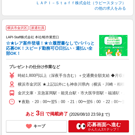
ＬＡＰＩ－Ｓｔａｆｆ株式会社（ラピースタッフ）
の他の求人をみる
横浜市金沢区
派遣社員
LAPI-Staff株式会社 本社/軽作業窓口
☆★レア案件登場！★☆履歴書なしでパパっと
応募OK！スピード勤務可◎日払い・週払い全
部OK！
ト
プレゼントの仕分け作業など
入
量
時給1,800円以上（深夜手当含む）＋交通費全額支給 ◆月収例 316,8
迎
横浜市金沢区 ★上記以外にも神奈川県内（横浜・川崎・相模原な
給
期
金沢文庫・京急富岡駅・能見台駅・市大医学部駅・福浦駅・八景
休
シ
▼夜勤 ・20：00〜翌5：00 ・21：00〜翌6：00 ・22
深
3
あと
日
で掲載終了
(2026/08/10 23:59まで)
応募画面へ進む
キープ
かんたん3ステップ！