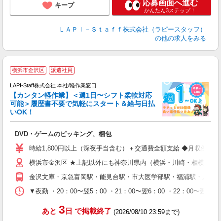
応募画面へ進む
キープ
かんたん3ステップ！
ＬＡＰＩ－Ｓｔａｆｆ株式会社（ラピースタッフ）
の他の求人をみる
横浜市金沢区
派遣社員
LAPI-Staff株式会社 本社/軽作業窓口
【カンタン軽作業】＜週1日〜シフト柔軟対応
可能＞履歴書不要で気軽にスタート＆給与日払
いOK！
を
DVD・ゲームのピッキング、梱包
入
量
時給1,800円以上（深夜手当含む）＋交通費全額支給 ◆月収例 316,8
迎
横浜市金沢区 ★上記以外にも神奈川県内（横浜・川崎・相模原な
給
期
金沢文庫・京急富岡駅・能見台駅・市大医学部駅・福浦駅・八景
休
シ
▼夜勤 ・20：00〜翌5：00 ・21：00〜翌6：00 ・22
深
3
あと
日
で掲載終了
(2026/08/10 23:59まで)