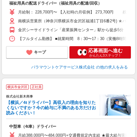
福祉用具の配送ドライバー（福祉用具の配達/回収）
月給制： 228,700円〜 【入社時の月収例】 273,700円 
南横浜営業所（神奈川県横浜市金沢区福浦1丁目6番2号) ★バイク
金沢シーサイドライン「産業振興センター」駅から徒歩5分
【フルタイム勤務】 ■就業時間 8：30〜17：30（実働8時間勤務
応募画面へ進む
キープ
かんたん3ステップ！
パラマウントケアサービス株式会社
の他の求人をみる
横浜市金沢区
正社員
知
株式会社新木商事
【横浜／4tドライバー】高収入の理由を知りた
くないですか？今の給与に不満のある方だけお
読みください！
ル
入
中型車（4t車）ドライバー
格
ス
月給388,000円〜484,000円+交通費規定内支給 ★最大給与