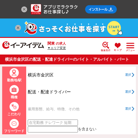
関東
の求人
▼エリア変更
横浜市金沢区の配送・配達ドライバーのバイト・アルバイト・パート
の求人情報一覧
横浜市金沢区
選択
勤務地/駅
配送・配達ドライバー
選択
職種
雇用形態、給与、特徴、その他
選択
こだわり
を含まない
フリーワード