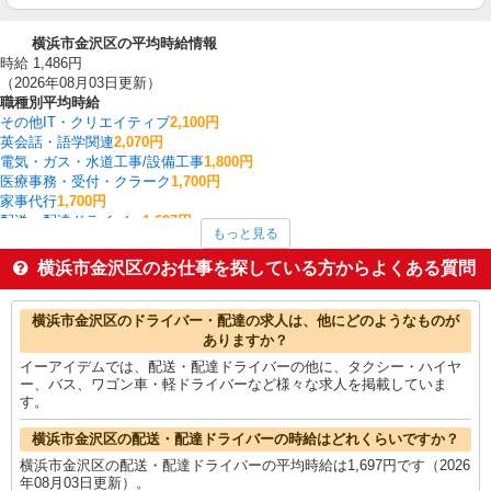
横浜市金沢区の平均時給情報
時給 1,486円
（2026年08月03日更新）
職種別平均時給
その他IT・クリエイティブ
2,100円
英会話・語学関連
2,070円
電気・ガス・水道工事/設備工事
1,800円
医療事務・受付・クラーク
1,700円
家事代行
1,700円
配送・配達ドライバー
1,697円
もっと見る
ケアマネジャー
1,690円
家電・携帯販売
1,625円
横浜市金沢区のお仕事を探している方からよくある質問
中型（2t・4t）ドライバー
1,617円
その他オフィスワーク・事務
1,600円
横浜市金沢区の他の職種の平均時給を見る
横浜市金沢区のドライバー・配達の求人は、他にどのようなものが
ありますか？
イーアイデムでは、配送・配達ドライバーの他に、タクシー・ハイヤ
ー、バス、ワゴン車・軽ドライバーなど様々な求人を掲載していま
す。
横浜市金沢区の配送・配達ドライバーの時給はどれくらいですか？
横浜市金沢区の配送・配達ドライバーの平均時給は1,697円です（2026
年08月03日更新）。