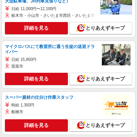
大型駐車場、JR列車見張りなど）
日給 11,000円〜12,100円
栃木市・小山市・さいたま市西区・さいたま市岩槻区・久喜市・蓮田
詳細を見る
とりあえずキープ
マイクロバスにて教習所に通う生徒の送迎ドラ
イバー
日給 15,850円
箕面市
詳細を見る
とりあえずキープ
スーパー資材の仕分け作業スタッフ
時給 1,350円
船橋市
詳細を見る
とりあえずキープ