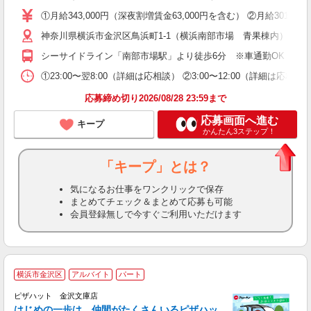
支
①月給343,000円（深夜割増賃金63,000円を含む） ②月給
神奈川県横浜市金沢区鳥浜町1-1（横浜南部市場 青果棟内）
シーサイドライン「南部市場駅」より徒歩6分 ※車通勤OK 首都
①23:00〜翌8:00（詳細は応相談） ②3:00〜12:00（詳細は応相談
応募締め切り2026/08/28 23:59まで
応募画面へ進む
キープ
かんたん3ステップ！
「キープ」とは？
気になるお仕事をワンクリックで保存
まとめてチェック＆まとめて応募も可能
会員登録無しで今すぐご利用いただけます
横浜市金沢区
アルバイト
パート
♪
ピザハット 金沢文庫店
はじめの一歩は、仲間がたくさんいるピザハッ