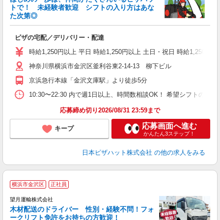
トで！ 未経験者歓迎 シフトの入り方はあな
れ
た次第◎
友
躍
ピザの宅配／デリバリー・配達
（
中
時給1,250円以上 平日 時給1,250円以上 土日・祝日 時給1,250円以
ル
神奈川県横浜市金沢区釜利谷東2-14-13 柳下ビル
険
K
京浜急行本線「金沢文庫駅」より徒歩5分
（
10:30〜22:30 内で週1日以上、時間数相談OK！ 希望シフト
応募締め切り2026/08/31 23:59まで
応募画面へ進む
キープ
かんたん3ステップ！
日本ピザハット株式会社
の他の求人をみる
横浜市金沢区
正社員
望月運輸株式会社
木材配送のドライバー 性別・経験不問！フォ
ークリフト免許をお持ちの方歓迎！