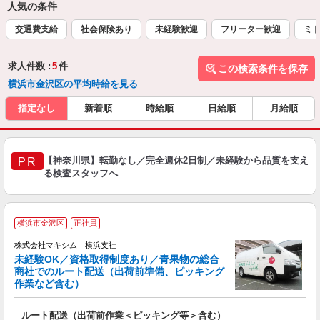
人気の条件
交通費支給
社会保険あり
未経験歓迎
フリーター歓迎
ミド
求人件数 :
5
件
この検索条件を保存
横浜市金沢区の平均時給を見る
指定なし
新着順
時給順
日給順
月給順
【神奈川県】転勤なし／完全週休2日制／未経験から品質を支え
PR
る検査スタッフへ
横浜市金沢区
正社員
株式会社マキシム 横浜支社
未経験OK／資格取得制度あり／青果物の総合
商社でのルート配送（出荷前準備、ピッキング
作業など含む）
す
ルート配送（出荷前作業＜ピッキング等＞含む）
ボ