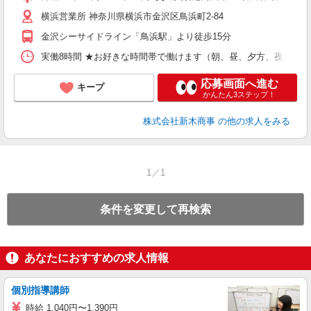
横浜営業所 神奈川県横浜市金沢区鳥浜町2-84
ィ
金沢シーサイドライン「鳥浜駅」より徒歩15分
実働8時間 ★お好きな時間帯で働けます（朝、昼、夕方、夜、深夜、早
応募画面へ進む
キープ
かんたん3ステップ！
株式会社新木商事
の他の求人をみる
1／1
条件を変更して再検索
あなたにおすすめの求人情報
個別指導講師
時給 1,040円〜1,390円