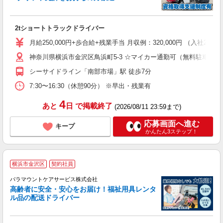
歩
入
2tショートトラックドライバー
（
通
月給250,000円+歩合給+残業手当 月収例：320,000円 （
度
神奈川県横浜市金沢区鳥浜町5-3 ☆マイカー通勤可（無料駐車場あ
シーサイドライン「南部市場」駅 徒歩7分
7:30〜16:30（休憩90分） ※早出・残業有
4
あと
日
で掲載終了
(2026/08/11 23:59まで)
応募画面へ進む
キープ
かんたん3ステップ！
横浜市金沢区
契約社員
パラマウントケアサービス株式会社
高齢者に安全・安心をお届け！福祉用具レンタ
ル品の配送ドライバー
で