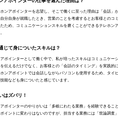
ンアポインターの仕事を選んだ理由は？
レホンアポインターを志望し、そこで働くに至った理由は「会話」
に自分自身が就職したとき、営業のことを考慮するとお客様とのコ
ったため、コミュニケーションスキルを磨くことができるテレホン
た。
通じて身についたスキルは？
ンアポインターとして働く中で、私が培ったスキルはコミュニケー
容を伝えるだけでなく、お客様との「会話のタイミング」を実践的
レホンアポイントでは会話しながらパソコンも使用するため、タイ
る技能なども身についたと感じています。
いはズバリ！
ンアポインターのやりがいは「多岐にわたる業務」を経験できるこ
アポイントに変わりはないのですが、担当する業務には「世論調査