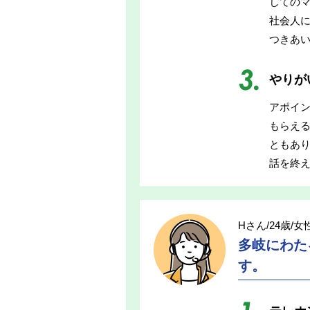
しての
社会人
つきあ
やりが
アポイ
もらえ
ともあ
話を終
Hさん/24歳/女
多岐にわた
す。