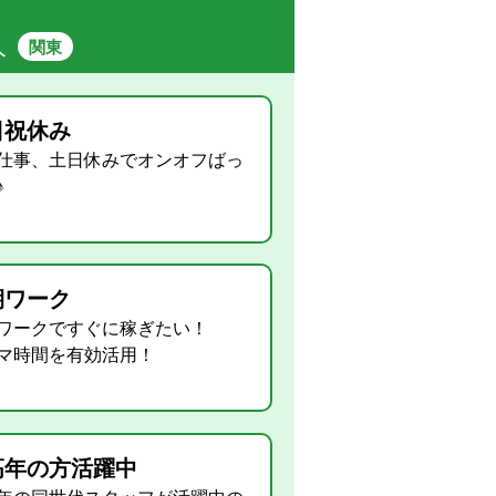
人
関東
日祝休み
仕事、土日休みでオンオフばっ
♪
期ワーク
ワークですぐに稼ぎたい！
マ時間を有効活用！
高年の方活躍中