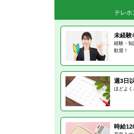
テレホ
未経験
経験・知
歓迎！
週3日
ほどよく
時給12