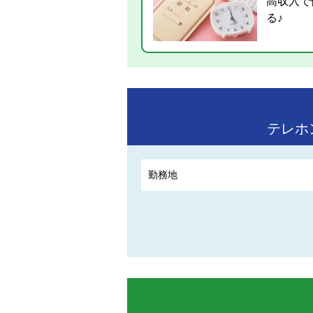
高収入で
る♪
テレホ
勤務地