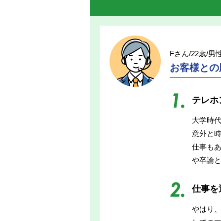
Fさん/22歳/男
お客様との
テレホ
大学時
意外と
仕事もあ
や卒論
仕事を
やはり