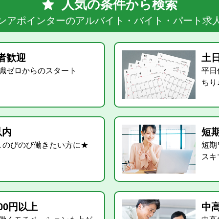
人気の条件から検索
ンアポインターのアルバイト・バイト・パート求
者歓迎
土
識ゼロからのスタート
平日
ちり
以内
短
､のびのび働きたい方に★
短期
スキ
00円以上
中