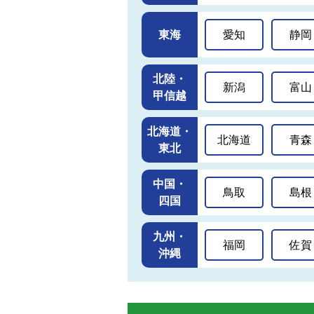
東海
愛知
静岡
北陸・
新潟
富山
甲信越
北海道・
北海道
青森
東北
中国・
鳥取
島根
四国
九州・
福岡
佐賀
沖縄