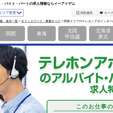
ト・バイト・パートの求人情報ならイーアイデム
エリア変更
閲覧履歴
キー
種・条件一覧
>
オフィスワーク・事務すべて
> 関東エリアのテレホンアポインタ
を選択してください
北陸
北海道
関西
東海
甲信越
東北
このお仕事