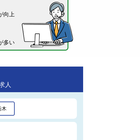
が向上
が多い
求人
栃木