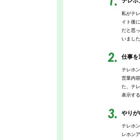
テレホ
私がテ
イト後
だと思
いまし
仕事を
テレホ
営業内
た、テ
表示す
やりが
テレホ
レホン