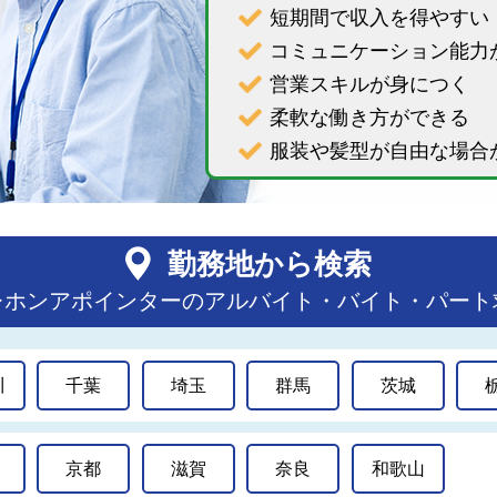
短期間で収入を得やすい
コミュニケーション能力
営業スキルが身につく
柔軟な働き方ができる
服装や髪型が自由な場合
勤務地から検索
レホンアポインターのアルバイト・バイト・パート
川
千葉
埼玉
群馬
茨城
京都
滋賀
奈良
和歌山