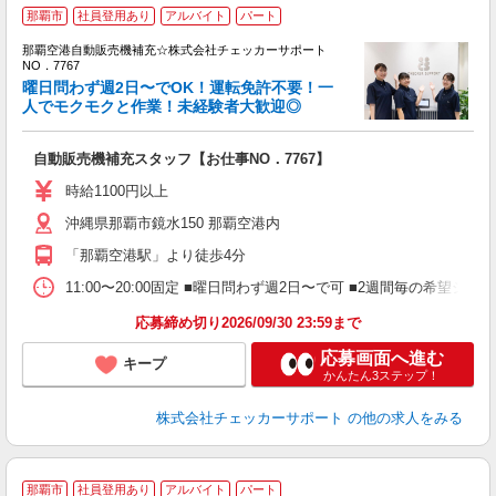
那覇市
社員登用あり
アルバイト
パート
那覇空港自動販売機補充☆株式会社チェッカーサポート
NO．7767
曜日問わず週2日〜でOK！運転免許不要！一
ビ
人でモクモクと作業！未経験者大歓迎◎
入
歓
自動販売機補充スタッフ【お仕事NO．7767】
学
活
時給1100円以上
ト
沖縄県那覇市鏡水150 那覇空港内
夜
ク
「那覇空港駅」より徒歩4分
11:00〜20:00固定 ■曜日問わず週2日〜で可 ■2週間毎の希望シフ
応募締め切り2026/09/30 23:59まで
応募画面へ進む
キープ
かんたん3ステップ！
株式会社チェッカーサポート
の他の求人をみる
那覇市
社員登用あり
アルバイト
パート