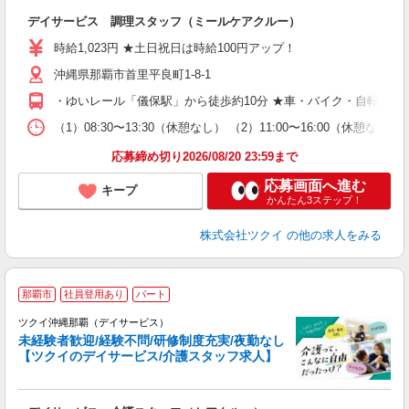
各
デイサービス 調理スタッフ（ミールケアクルー）
入
り
時給1,023円 ★土日祝日は時給100円アップ！
リ
沖縄県那覇市首里平良町1-8-1
ー
O
・ゆいレール「儀保駅」から徒歩約10分 ★車・バイク・自転車通
な
（1）08:30〜13:30（休憩なし） （2）11:00〜16:00（休憩
髪
応募締め切り2026/08/20 23:59まで
応募画面へ進む
キープ
かんたん3ステップ！
株式会社ツクイ
の他の求人をみる
那覇市
社員登用あり
パート
ツクイ沖縄那覇（デイサービス）
未経験者歓迎/経験不問/研修制度充実/夜勤なし
【ツクイのデイサービス/介護スタッフ求人】
各