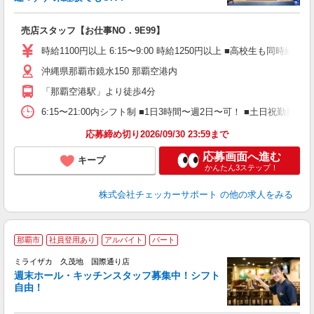
入
K
売店スタッフ【お仕事NO．9E99】
タ
0
時給1100円以上 6:15〜9:00 時給1250円以上 ■高校生も同時給
勤
沖縄県那覇市鏡水150 那覇空港内
べ
迎
「那覇空港駅」より徒歩4分
6:15〜21:00内シフト制 ■1日3時間〜週2日〜可！ ■土日祝勤
応募締め切り2026/09/30 23:59まで
応募画面へ進む
キープ
かんたん3ステップ！
株式会社チェッカーサポート
の他の求人をみる
那覇市
社員登用あり
アルバイト
パート
ミライザカ 久茂地 国際通り店
履
週末ホール・キッチンスタッフ募集中！シフト
K
自由！
り