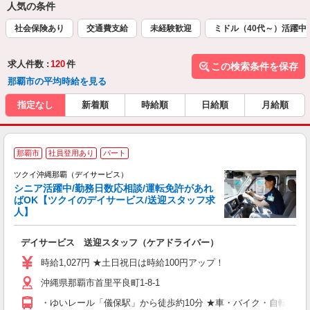
人気の条件
社会保険あり
交通費支給
未経験歓迎
ミドル（40代～）活躍中
求人件数 :
120
件
この検索条件を保存
那覇市の平均時給を見る
指定なし
新着順
時給順
日給順
月給順
那覇市
社員登用あり
パート
ツクイ沖縄那覇（デイサービス）
シニア活躍中/勤務日数応相談/運転免許があれ
ばOK【ツクイのデイサービス/送迎スタッフ求
人】
各
デイサービス 送迎スタッフ（ケアドライバー）
入
り
時給1,027円 ★土日祝日は時給100円アップ！
リ
沖縄県那覇市首里平良町1-8-1
ー
O
・ゆいレール「儀保駅」から徒歩約10分 ★車・バイク・自転車通