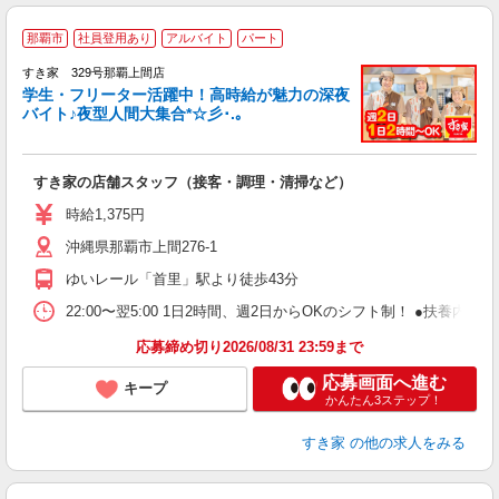
那覇市
社員登用あり
アルバイト
パート
すき家 329号那覇上間店
学生・フリーター活躍中！高時給が魅力の深夜
バイト♪夜型人間大集合*☆彡･.｡
つ
すき家の店舗スタッフ（接客・調理・清掃など）
履
ミ
時給1,375円
～
沖縄県那覇市上間276-1
勤
り
ゆいレール「首里」駅より徒歩43分
22:00〜翌5:00 1日2時間、週2日からOKのシフト制！ ●扶養内勤務
応募締め切り2026/08/31 23:59まで
応募画面へ進む
キープ
かんたん3ステップ！
すき家
の他の求人をみる