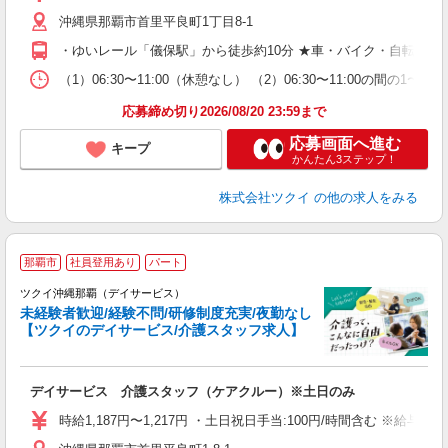
リ
沖縄県那覇市首里平良町1丁目8-1
ー
O
・ゆいレール「儀保駅」から徒歩約10分 ★車・バイク・自転車通
な
（1）06:30〜11:00（休憩なし） （2）06:30〜11:00の
髪
応募締め切り2026/08/20 23:59まで
応募画面へ進む
キープ
かんたん3ステップ！
株式会社ツクイ
の他の求人をみる
那覇市
社員登用あり
パート
ツクイ沖縄那覇（デイサービス）
未経験者歓迎/経験不問/研修制度充実/夜勤なし
【ツクイのデイサービス/介護スタッフ求人】
各
デイサービス 介護スタッフ（ケアクルー）※土日のみ
入
り
時給1,187円〜1,217円 ・土日祝日手当:100円/時間含む ※給与
リ