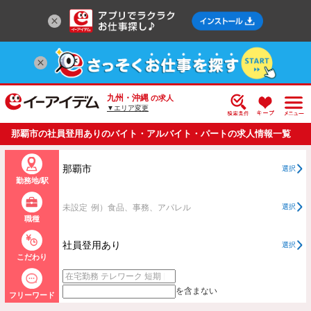
九州・沖縄
の求人
▼エリア変更
那覇市の社員登用ありのバイト・アルバイト・パートの求人情報一覧
那覇市
選択
勤務地/駅
未設定
例）食品、事務、アパレル
選択
職種
社員登用あり
選択
こだわり
を含まない
フリーワード