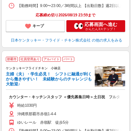
【勤務時間】9:00〜23:00／3時間以上 【出勤日数】週2日以
応募締め切り2026/08/19 23:59まで
応募画面へ進む
キープ
かんたん3ステップ！
日本ケンタッキー・フライド・チキン株式会社
の他の求人をみる
那覇市
社員登用あり
アルバイト
パート
ケンタッキーフライドチキン 小禄店
主婦（夫）・学生必見！ シフトに融通が利く
から働きやすい！ 未経験からのチャレンジも
大歓迎♪
見
カウンター・キッチンスタッフ ＜優先募集日時＞土日祝 フルタイム
未
ダ
時給1030円
昇
沖縄県那覇市赤嶺1-4-4
上
補
ゆいレール 赤嶺駅 徒歩5分
【勤務時間】9:00〜23:00／3時間以上 【出勤日数】週2日以