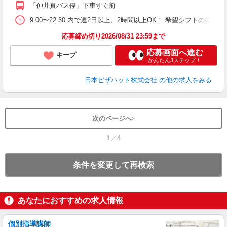
あ
「仲井真バス停」下車すぐ前
9:00〜22:30 内で週2日以上、2時間以上OK！ 希望シフトの
応募締め切り2026/08/31 23:59まで
応募画面へ進む
キープ
かんたん3ステップ！
日本ピザハット株式会社
の他の求人をみる
次のページへ
1／4
条件を変更して再検索
あなたにおすすめの求人情報
個別指導講師