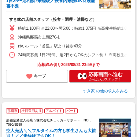
1日2h〜応相談♪未経験／扶養内勤務OK☆履歴
書不要
の
すき家の店舗スタッフ（接客・調理・清掃など）
履
タ
時給1,100円 ※22:00〜翌5:00：時給1,375円 ※高校生時給1,050
（
沖縄県那覇市上間276-1
夜
割
ゆいレール「首里」駅より徒歩43分
24時間募集 1日2時間、週2日からOKのシフト制！ ※高校生のシ
応募締め切り2026/08/31 23:59まで
応募画面へ進む
キープ
かんたん3ステップ！
すき家
の他の求人をみる
那覇市
社員登用あり
アルバイト
パート
那覇空港空人売店☆株式会社チェッカーサポート NO．
7090/9E99
空人売店＼＼フルタイムの方も学生さんも大歓
ス
迎！／／未経験でもOK！