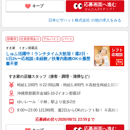
応募画面へ進む
キープ
かんたん3ステップ！
日本ピザハット株式会社
の他の求人をみる
≪
那覇市
社員登用あり
アルバイト
パート
すき家 イオン那覇店
しゅふ活躍中！ランチタイム大歓迎！週2日・
安
1日2h〜応相談♪未経験／扶養内勤務OK☆履歴
書不要
の
すき家の店舗スタッフ（接客・調理・清掃など）
履
タ
時給1,100円 ※22:00以降：時給1,400円 ※高校生時給1,023円
（
沖縄県那覇市金城5-10-2イオン那覇1F
養
貸
ゆいレール「小禄」駅より徒歩2分
9:00〜23:00 1日2時間、週2日からOKのシフト制！ ※高校生
応募締め切り2026/08/31 23:59まで
応募画面へ進む