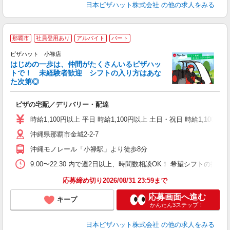
日本ピザハット株式会社
の他の求人をみる
那覇市
社員登用あり
アルバイト
パート
♪
ピザハット 小禄店
はじめの一歩は、仲間がたくさんいるピザハッ
トで！ 未経験者歓迎 シフトの入り方はあな
れ
た次第◎
友
躍
ピザの宅配／デリバリー・配達
（
中
時給1,100円以上 平日 時給1,100円以上 土日・祝日 時給1,100円以
ル
沖縄県那覇市金城2-2-7
険
K
沖縄モノレール「小禄駅」より徒歩8分
9:00〜22:30 内で週2日以上、時間数相談OK！ 希望シフトの
応募締め切り2026/08/31 23:59まで
応募画面へ進む
キープ
かんたん3ステップ！
日本ピザハット株式会社
の他の求人をみる