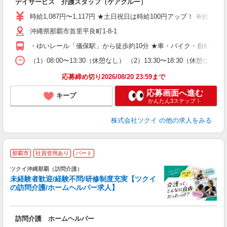
デイサービス 介護スタッフ（ケアクルー）
入
り
時給1,087円〜1,117円 ★土日祝日は時給100円アップ！ ※給
リ
沖縄県那覇市首里平良町1-8-1
ー
O
・ゆいレール「儀保駅」から徒歩約10分 ★車・バイク・自転車通
な
（1）08:00〜13:30（休憩なし） （2）13:30〜18:30（休憩
髪
応募締め切り2026/08/20 23:59まで
応募画面へ進む
キープ
かんたん3ステップ！
株式会社ツクイ
の他の求人をみる
那覇市
社員登用あり
パート
ツクイ沖縄那覇（訪問介護）
未経験者歓迎/経験不問/研修制度充実【ツクイ
の訪問介護/ホームヘルパー求人】
各
訪問介護 ホームヘルパー
入