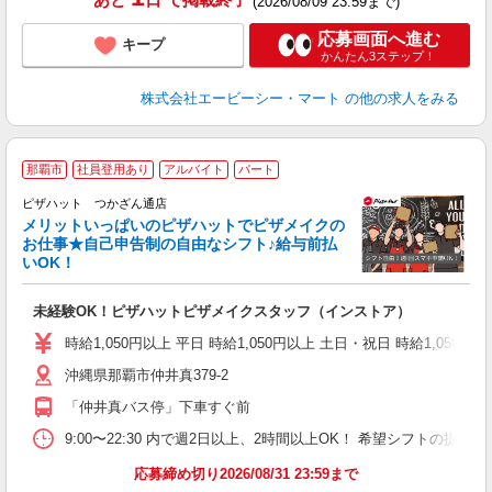
(2026/08/09 23:59まで)
応募画面へ進む
キープ
かんたん3ステップ！
株式会社エービーシー・マート
の他の求人をみる
那覇市
社員登用あり
アルバイト
パート
ピザハット つかざん通店
メリットいっぱいのピザハットでピザメイクの
お仕事★自己申告制の自由なシフト♪給与前払
いOK！
う
だ
未経験OK！ピザハットピザメイクスタッフ（インストア）
友
躍
時給1,050円以上 平日 時給1,050円以上 土日・祝日 時給1,050円以
（
沖縄県那覇市仲井真379-2
中
ル
「仲井真バス停」下車すぐ前
支
あ
9:00〜22:30 内で週2日以上、2時間以上OK！ 希望シフトの
応募締め切り2026/08/31 23:59まで