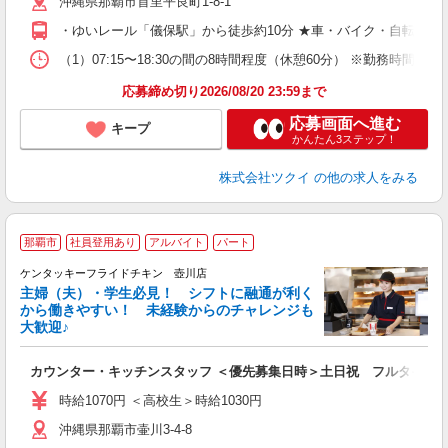
沖縄県那覇市首里平良町1-8-1
ー
O
・ゆいレール「儀保駅」から徒歩約10分 ★車・バイク・自転車通
な
（1）07:15〜18:30の間の8時間程度（休憩60分） ※勤務時
髪
応募締め切り2026/08/20 23:59まで
応募画面へ進む
キープ
かんたん3ステップ！
株式会社ツクイ
の他の求人をみる
那覇市
社員登用あり
アルバイト
パート
ケンタッキーフライドチキン 壺川店
主婦（夫）・学生必見！ シフトに融通が利く
から働きやすい！ 未経験からのチャレンジも
大歓迎♪
見
カウンター・キッチンスタッフ ＜優先募集日時＞土日祝 フルタイム
未
ダ
時給1070円 ＜高校生＞時給1030円
昇
沖縄県那覇市壷川3-4-8
上