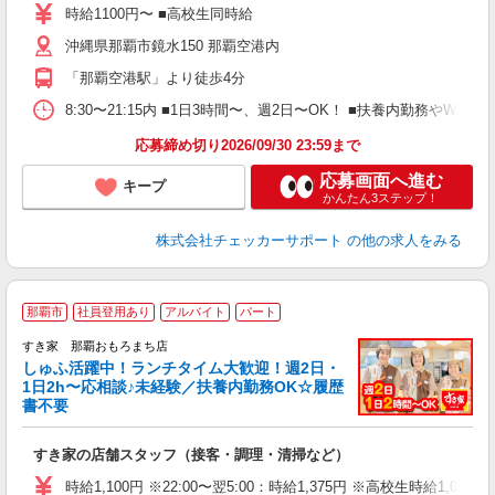
べ
時給1100円〜 ■高校生同時給
迎
沖縄県那覇市鏡水150 那覇空港内
「那覇空港駅」より徒歩4分
8:30〜21:15内 ■1日3時間〜、週2日〜OK！ ■扶養内勤務
応募締め切り2026/09/30 23:59まで
応募画面へ進む
キープ
かんたん3ステップ！
株式会社チェッカーサポート
の他の求人をみる
≪
那覇市
社員登用あり
アルバイト
パート
すき家 那覇おもろまち店
しゅふ活躍中！ランチタイム大歓迎！週2日・
安
1日2h〜応相談♪未経験／扶養内勤務OK☆履歴
書不要
の
すき家の店舗スタッフ（接客・調理・清掃など）
履
タ
時給1,100円 ※22:00〜翌5:00：時給1,375円 ※高校生時給1,023