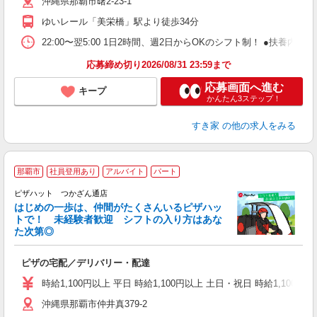
沖縄県那覇市曙2-23-1
勤
り
ゆいレール「美栄橋」駅より徒歩34分
22:00〜翌5:00 1日2時間、週2日からOKのシフト制！ ●扶養内勤務
応募締め切り2026/08/31 23:59まで
応募画面へ進む
キープ
かんたん3ステップ！
すき家
の他の求人をみる
那覇市
社員登用あり
アルバイト
パート
♪
ピザハット つかざん通店
はじめの一歩は、仲間がたくさんいるピザハッ
トで！ 未経験者歓迎 シフトの入り方はあな
れ
た次第◎
友
躍
ピザの宅配／デリバリー・配達
（
中
時給1,100円以上 平日 時給1,100円以上 土日・祝日 時給1,100円以
ル
沖縄県那覇市仲井真379-2
支