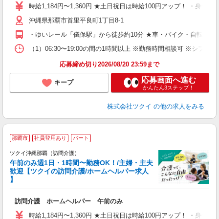
り
時給1,184円〜1,360円 ★土日祝日は時給100円アップ！ ・身体
リ
沖縄県那覇市首里平良町1丁目8-1
ー
O
・ゆいレール「儀保駅」から徒歩約10分 ★車・バイク・自転車通
な
（1）06:30〜19:00の間の1時間以上 ※勤務時間相談可 ※シフト制
髪
応募締め切り2026/08/20 23:59まで
応募画面へ進む
キープ
かんたん3ステップ！
株式会社ツクイ
の他の求人をみる
那覇市
社員登用あり
パート
ツクイ沖縄那覇（訪問介護）
午前のみ週1日・1時間〜勤務OK！/主婦・主夫
歓迎【ツクイの訪問介護/ホームヘルパー求人
】
各
訪問介護 ホームヘルパー 午前のみ
入
り
時給1,184円〜1,360円 ★土日祝日は時給100円アップ！ ・身体