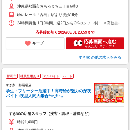
（
沖縄県那覇市おもろまち三丁目6番8
夜
割
ゆいレール「古島」駅より徒歩16分
24時間募集 1日2時間、週2日からOKのシフト制！ ※高校生のシ
応募締め切り2026/08/31 23:59まで
応募画面へ進む
キープ
かんたん3ステップ！
すき家
の他の求人をみる
那覇市
社員登用あり
アルバイト
パート
すき家 那覇曙店
学生・フリーター活躍中！高時給が魅力の深夜
バイト♪夜型人間大集合*☆彡･.｡
つ
すき家の店舗スタッフ（接客・調理・清掃など）
履
ミ
時給1,400円
～