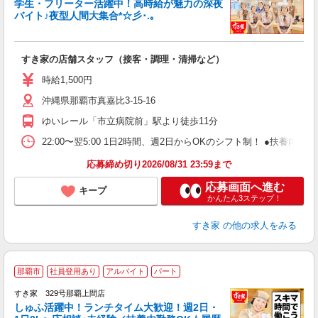
学生・フリーター活躍中！高時給が魅力の深夜
バイト♪夜型人間大集合*☆彡･.｡
つ
すき家の店舗スタッフ（接客・調理・清掃など）
履
ミ
時給1,500円
～
沖縄県那覇市真嘉比3-15-16
勤
社
ゆいレール「市立病院前」駅より徒歩11分
22:00〜翌5:00 1日2時間、週2日からOKのシフト制！ ●扶養内勤務
応募締め切り2026/08/31 23:59まで
応募画面へ進む
キープ
かんたん3ステップ！
すき家
の他の求人をみる
≪
那覇市
社員登用あり
アルバイト
パート
すき家 329号那覇上間店
しゅふ活躍中！ランチタイム大歓迎！週2日・
安