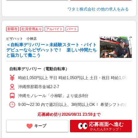
ワタミ株式会社
の他の求人をみる
那覇市
社員登用あり
アルバイト
パート
ピザハット 小禄店
＜自転車デリバリー＞未経験スタート・バイト
デビューならピザハットで！ 楽しい仲間たち
と協力して働こう
♪
自転車デリバリー（電動自転車）
友
躍
時給1,050円以上 平日 時給1,050円以上 土日・祝日 時給1,050円以
（
沖縄県那覇市金城2-2-7
中
ル
沖縄モノレール「小禄駅」より徒歩8分
険
K
9:00〜22:30 内で週2日以上、3時間以上OK！ 希望シフトの
応募締め切り2026/08/31 23:59まで
応募画面へ進む
キープ
かんたん3ステップ！