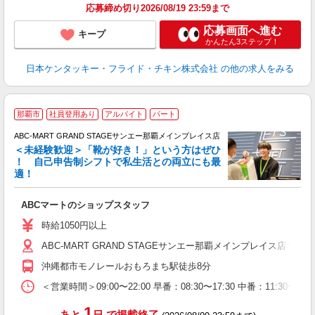
応募締め切り2026/08/19 23:59まで
応募画面へ進む
キープ
かんたん3ステップ！
日本ケンタッキー・フライド・チキン株式会社
の他の求人をみる
那覇市
社員登用あり
アルバイト
パート
ABC-MART GRAND STAGEサンエー那覇メインプレイス店
＜未経験歓迎＞「靴が好き！」という方はぜひ
！ 自己申告制シフトで私生活との両立にも最
適！
き
ABCマートのショップスタッフ
未
あ
時給1050円以上
企
ABC-MART GRAND STAGEサンエー那覇メインプレイス店 沖縄
支
沖縄都市モノレールおもろまち駅徒歩8分
＜営業時間＞09:00〜22:00 早番：08:30〜17:30 中番：
1
あと
日
で掲載終了