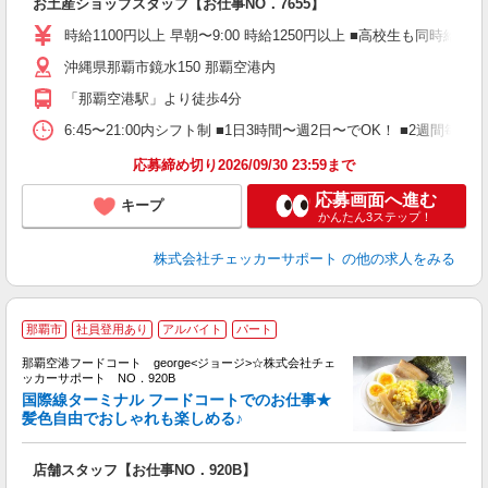
お土産ショップスタッフ【お仕事NO．7655】
者
フ
時給1100円以上 早朝〜9:00 時給1250円以上 ■高校生も同時給
週
沖縄県那覇市鏡水150 那覇空港内
シ
朝
「那覇空港駅」より徒歩4分
業
員
6:45〜21:00内シフト制 ■1日3時間〜週2日〜でOK！ ■2週間
応募締め切り2026/09/30 23:59まで
応募画面へ進む
キープ
かんたん3ステップ！
株式会社チェッカーサポート
の他の求人をみる
那覇市
社員登用あり
アルバイト
パート
国
那覇空港フードコート george<ジョージ>☆株式会社チェ
い
ッカーサポート NO．920B
入
国際線ターミナル フードコートでのお仕事★
K
髪色自由でおしゃれも楽しめる♪
タ
0
店舗スタッフ【お仕事NO．920B】
勤