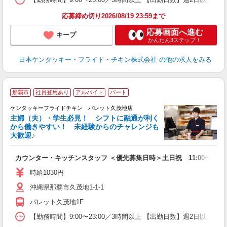
応募締め切り2026/08/19 23:59まで
応募画面へ進む
キープ
かんたん3ステップ！
日本ケンタッキー・フライド・チキン株式会社
の他の求人をみる
那覇市
社員登用あり
アルバイト
パート
ケンタッキーフライドチキン パレット久茂地店
主婦（夫）・学生必見！ シフトに融通が利く
から働きやすい！ 未経験からのチャレンジも
大歓迎♪
見
カウンター・キッチンスタッフ ＜優先募集日時＞土日祝 11:00〜17:0
未
ダ
時給1030円
昇
沖縄県那覇市久茂地1-1-1
上
補
パレット久茂地1F
【勤務時間】9:00〜23:00／3時間以上 【出勤日数】週2日以