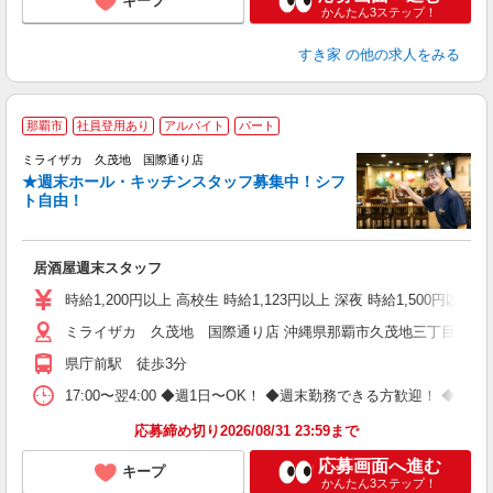
キープ
かんたん3ステップ！
すき家
の他の求人をみる
那覇市
社員登用あり
アルバイト
パート
ミライザカ 久茂地 国際通り店
履
★週末ホール・キッチンスタッフ募集中！シフ
K
ト自由！
り
居酒屋週末スタッフ
時給1,200円以上 高校生 時給1,123円以上 深夜 時給1,500円
ミライザカ 久茂地 国際通り店 沖縄県那覇市久茂地三丁目12-1
県庁前駅 徒歩3分
17:00〜翌4:00 ◆週1日〜OK！ ◆週末勤務できる方歓迎！ 
応募締め切り2026/08/31 23:59まで
応募画面へ進む
キープ
かんたん3ステップ！