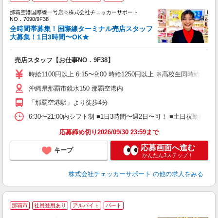
那覇空港国際線一号店☆株式会社チェッカーサポート
NO．7090/9F38
全時間帯募集！国際線ターミナル売店スタッフ
等
大募集！1日3時間〜OK★
入
K
売店スタッフ【お仕事NO．9F38】
タ
0
時給1100円以上 6:15〜9:00 時給1250円以上 ※高校生同時給
勤
沖縄県那覇市鏡水150 那覇空港内
べ
迎
「那覇空港駅」より徒歩4分
6:30〜21:00内シフト制 ■1日3時間〜週2日〜可！ ■土日祝勤
応募締め切り2026/09/30 23:59まで
応募画面へ進む
キープ
かんたん3ステップ！
株式会社チェッカーサポート
の他の求人をみる
那覇市
社員登用あり
アルバイト
パート