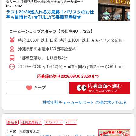
つ
タリーズ 那覇空港店☆株式会社チェッカーサポート
NO．7252
ン
ラスト20:30迄入れる方急募！バリスタのお仕
入
事も目指せる♪★TULLY’S那覇空港店★
迎
学
コーヒーショップスタッフ【お仕事NO．7252】
1
フ
時給 1,050円以上 日曜 時給 1,100円以上 ★★バリスタ業務を
朝
沖縄県那覇市鏡水150 那覇空港内
給
「那覇空港駅」より徒歩4分
11:30〜20:30内 1日4時間〜 ■曜日問わず週2日〜でOK！ ■
応募締め切り2026/09/30 23:59まで
応募画面へ進む
キープ
かんたん3ステップ！
株式会社チェッカーサポート
の他の求人をみる
那覇市
社員登用あり
アルバイト
パート
すき家 那覇真嘉比店