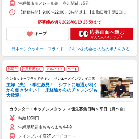
補
沖縄都市モノレール線 壺川駅徒歩5分
【勤務時間】9:00〜22:00／3時間以上 【出勤日数】週2日以
応募締め切り2026/08/19 23:59まで
応募画面へ進む
キープ
かんたん3ステップ！
日本ケンタッキー・フライド・チキン株式会社
の他の求人をみる
那覇市
社員登用あり
アルバイト
パート
ケンタッキーフライドチキン サンエーメインプレイス店
主婦（夫）・学生必見！ シフトに融通が利く
から働きやすい！ 未経験からのチャレンジも
大歓迎♪
見
カウンター・キッチンスタッフ ＜優先募集日時＞平日（月〜金） フ
未
ダ
時給1050円
昇
沖縄県那覇市おもろまち4-4-9
上
補
メインプレイ店2Fフードコート