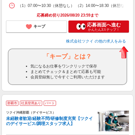
な
（1）07:00〜10:30（休憩なし） （2）14:00〜18:30（
髪
応募締め切り2026/08/20 23:59まで
応募画面へ進む
キープ
かんたん3ステップ！
株式会社ツクイ
の他の求人をみる
「キープ」とは？
気になるお仕事をワンクリックで保存
まとめてチェック＆まとめて応募も可能
会員登録無しで今すぐご利用いただけます
那覇市
社員登用あり
パート
ツクイ沖縄那覇（デイサービス）
未経験者歓迎/経験不問/研修制度充実【ツクイ
のデイサービス/調理スタッフ求人】