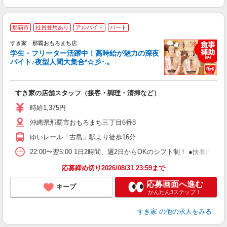
那覇市
社員登用あり
アルバイト
パート
すき家 那覇おもろまち店
学生・フリーター活躍中！高時給が魅力の深夜
バイト♪夜型人間大集合*☆彡･.｡
つ
すき家の店舗スタッフ（接客・調理・清掃など）
履
ミ
時給1,375円
～
沖縄県那覇市おもろまち三丁目6番8
勤
り
ゆいレール「古島」駅より徒歩16分
22:00〜翌5:00 1日2時間、週2日からOKのシフト制！ ●扶養内勤務
応募締め切り2026/08/31 23:59まで
応募画面へ進む
キープ
かんたん3ステップ！
すき家
の他の求人をみる