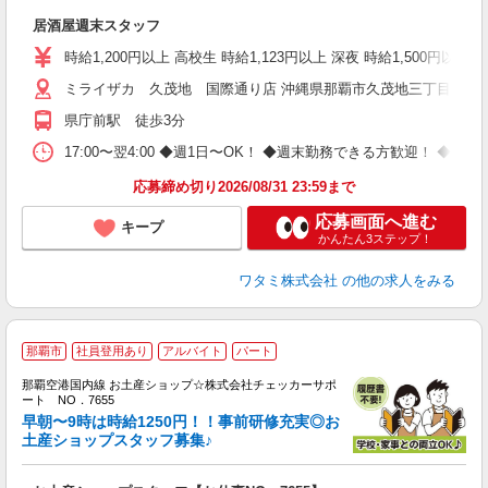
居酒屋週末スタッフ
時給1,200円以上 高校生 時給1,123円以上 深夜 時給1,500円
ミライザカ 久茂地 国際通り店 沖縄県那覇市久茂地三丁目12-1
県庁前駅 徒歩3分
17:00〜翌4:00 ◆週1日〜OK！ ◆週末勤務できる方歓迎！ 
応募締め切り2026/08/31 23:59まで
応募画面へ進む
キープ
かんたん3ステップ！
ワタミ株式会社
の他の求人をみる
那覇市
社員登用あり
アルバイト
パート
い
那覇空港国内線 お土産ショップ☆株式会社チェッカーサポ
ート NO．7655
早朝〜9時は時給1250円！！事前研修充実◎お
宿
土産ショップスタッフ募集♪
♪.
入