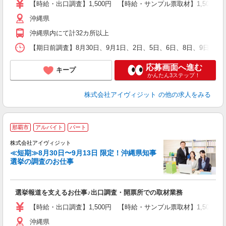
【時給・出口調査】1,500円 【時給・サンプル票取材】1,50
沖縄県
沖縄県内にて計32カ所以上
【期日前調査】8月30日、9月1日、2日、5日、6日、8日、9日、
応募画面へ進む
キープ
かんたん3ステップ！
株式会社アイヴィジット
の他の求人をみる
那覇市
アルバイト
パート
株式会社アイヴィジット
≪短期≫8月30日〜9月13日 限定！沖縄県知事
選挙の調査のお仕事
城
フ
シ
選挙報道を支えるお仕事♪出口調査・開票所での取材業務
プ
【時給・出口調査】1,500円 【時給・サンプル票取材】1,50
沖縄県