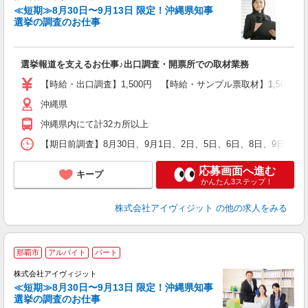
≪短期≫8月30日〜9月13日 限定！沖縄県知事
選挙の調査のお仕事
城
フ
シ
選挙報道を支えるお仕事♪出口調査・開票所での取材業務
プ
【時給・出口調査】1,500円 【時給・サンプル票取材】1,50
沖縄県
沖縄県内にて計32カ所以上
【期日前調査】8月30日、9月1日、2日、5日、6日、8日、9日、
応募画面へ進む
キープ
かんたん3ステップ！
株式会社アイヴィジット
の他の求人をみる
那覇市
アルバイト
パート
株式会社アイヴィジット
≪短期≫8月30日〜9月13日 限定！沖縄県知事
選挙の調査のお仕事
城