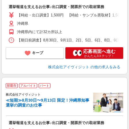
シ
選挙報道を支えるお仕事♪出口調査・開票所での取材業務
プ
【時給・出口調査】1,500円 【時給・サンプル票取材】1,50
沖縄県
沖縄県内にて計32カ所以上
【期日前調査】8月30日、9月1日、2日、5日、6日、8日、9日、
応募画面へ進む
キープ
かんたん3ステップ！
株式会社アイヴィジット
の他の求人をみる
那覇市
アルバイト
パート
株式会社アイヴィジット
≪短期≫8月30日〜9月13日 限定！沖縄県知事
選挙の調査のお仕事
城
フ
シ
選挙報道を支えるお仕事♪出口調査・開票所での取材業務
プ