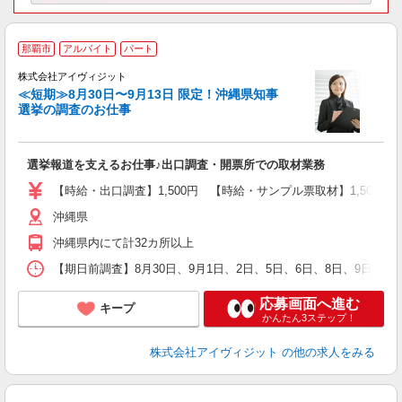
那覇市
アルバイト
パート
株式会社アイヴィジット
≪短期≫8月30日〜9月13日 限定！沖縄県知事
選挙の調査のお仕事
城
フ
シ
選挙報道を支えるお仕事♪出口調査・開票所での取材業務
プ
【時給・出口調査】1,500円 【時給・サンプル票取材】1,50
沖縄県
沖縄県内にて計32カ所以上
【期日前調査】8月30日、9月1日、2日、5日、6日、8日、9日、
応募画面へ進む
キープ
かんたん3ステップ！
株式会社アイヴィジット
の他の求人をみる