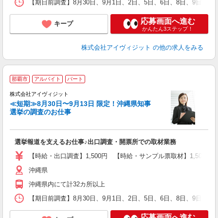
【期日前調査】8月30日、9月1日、2日、5日、6日、8日、9日、
応募画面へ進む
キープ
かんたん3ステップ！
株式会社アイヴィジット
の他の求人をみる
那覇市
アルバイト
パート
株式会社アイヴィジット
≪短期≫8月30日〜9月13日 限定！沖縄県知事
選挙の調査のお仕事
城
フ
シ
選挙報道を支えるお仕事♪出口調査・開票所での取材業務
プ
【時給・出口調査】1,500円 【時給・サンプル票取材】1,50
沖縄県
沖縄県内にて計32カ所以上
【期日前調査】8月30日、9月1日、2日、5日、6日、8日、9日、
応募画面へ進む