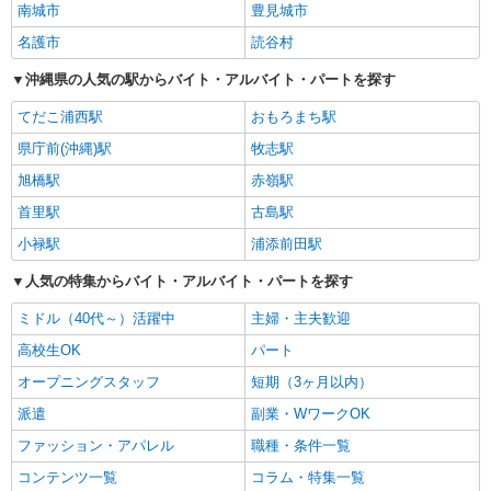
南城市
豊見城市
名護市
読谷村
沖縄県の人気の駅からバイト・アルバイト・パートを探す
てだこ浦西駅
おもろまち駅
県庁前(沖縄)駅
牧志駅
旭橋駅
赤嶺駅
首里駅
古島駅
小禄駅
浦添前田駅
人気の特集からバイト・アルバイト・パートを探す
ミドル（40代～）活躍中
主婦・主夫歓迎
高校生OK
パート
オープニングスタッフ
短期（3ヶ月以内）
派遣
副業・WワークOK
ファッション・アパレル
職種・条件一覧
コンテンツ一覧
コラム・特集一覧