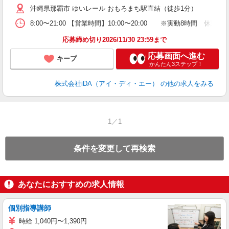
沖縄県那覇市 ゆいレール おもろまち駅直結（徒歩1分）
ブ
せ
8:00〜21:00 【営業時間】10:00〜20:00 ※実動8時間 休
フ
転
応募締め切り2026/11/30 23:59まで
応募画面へ進む
キープ
かんたん3ステップ！
株式会社iDA（アイ・ディ・エー）
の他の求人をみる
1／1
条件を変更して再検索
あなたにおすすめの求人情報
個別指導講師
時給 1,040円〜1,390円