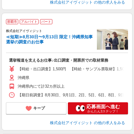
株式会社アイヴィジット
の他の求人をみる
那覇市
アルバイト
パート
株式会社アイヴィジット
≪短期≫8月30日〜9月13日 限定！沖縄県知事
選挙の調査のお仕事
城
フ
シ
選挙報道を支えるお仕事♪出口調査・開票所での取材業務
プ
【時給・出口調査】1,500円 【時給・サンプル票取材】1,50
沖縄県
沖縄県内にて計32カ所以上
【期日前調査】8月30日、9月1日、2日、5日、6日、8日、9日、
応募画面へ進む
キープ
かんたん3ステップ！
株式会社アイヴィジット
の他の求人をみる