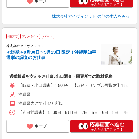
キープ
かんたん3ステップ！
株式会社アイヴィジット
の他の求人をみる
那覇市
アルバイト
パート
株式会社アイヴィジット
≪短期≫8月30日〜9月13日 限定！沖縄県知事
選挙の調査のお仕事
城
フ
シ
選挙報道を支えるお仕事♪出口調査・開票所での取材業務
プ
【時給・出口調査】1,500円 【時給・サンプル票取材】1,50
沖縄県
沖縄県内にて計32カ所以上
【期日前調査】8月30日、9月1日、2日、5日、6日、8日、9日、
応募画面へ進む
キープ
かんたん3ステップ！