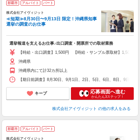
那覇市
アルバイト
パート
株式会社アイヴィジット
≪短期≫8月30日〜9月13日 限定！沖縄県知事
選挙の調査のお仕事
城
フ
シ
選挙報道を支えるお仕事♪出口調査・開票所での取材業務
プ
【時給・出口調査】1,500円 【時給・サンプル票取材】1,50
沖縄県
沖縄県内にて計32カ所以上
【期日前調査】8月30日、9月1日、2日、5日、6日、8日、9日、
応募画面へ進む
キープ
かんたん3ステップ！
株式会社アイヴィジット
の他の求人をみる
那覇市
アルバイト
パート
株式会社アイヴィジット