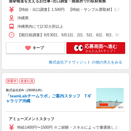
選挙報道を支えるお仕事♪出口調査・開票所での取材業務
プ
【時給・出口調査】1,500円 【時給・サンプル票取材】1,50
沖縄県
沖縄県内にて計32カ所以上
【期日前調査】8月30日、9月1日、2日、5日、6日、8日、9日、
応募画面へ進む
キープ
かんたん3ステップ！
株式会社アイヴィジット
の他の求人をみる
那覇市
派遣社員
株式会社iDA（29095145）
「teamLabチームラボ」ご案内スタッフ Tギ
ャラリア沖縄
た
アミューズメントスタッフ
入
勤
時給1400円〜1500円 ※ご経験・スキルによって優遇致します