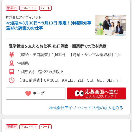
那覇市
アルバイト
パート
株式会社アイヴィジット
≪短期≫8月30日〜9月13日 限定！沖縄県知事
選挙の調査のお仕事
城
フ
シ
選挙報道を支えるお仕事♪出口調査・開票所での取材業務
プ
【時給・出口調査】1,500円 【時給・サンプル票取材】1,50
沖縄県
沖縄県内にて計32カ所以上
【期日前調査】8月30日、9月1日、2日、5日、6日、8日、9日、
応募画面へ進む
キープ
かんたん3ステップ！
株式会社アイヴィジット
の他の求人をみる
那覇市
アルバイト
パート