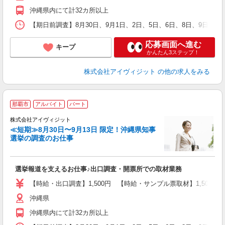
沖縄県内にて計32カ所以上
【期日前調査】8月30日、9月1日、2日、5日、6日、8日、9日、
応募画面へ進む
キープ
かんたん3ステップ！
株式会社アイヴィジット
の他の求人をみる
那覇市
アルバイト
パート
株式会社アイヴィジット
≪短期≫8月30日〜9月13日 限定！沖縄県知事
選挙の調査のお仕事
城
フ
シ
選挙報道を支えるお仕事♪出口調査・開票所での取材業務
プ
【時給・出口調査】1,500円 【時給・サンプル票取材】1,50
沖縄県
沖縄県内にて計32カ所以上