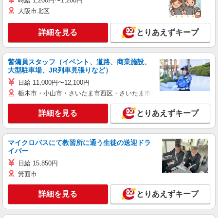
時給 1,200円〜1,200円
大阪市北区
詳細を見る
とりあえずキープ
警備員スタッフ（イベント、道路、商業施設、
大型駐車場、JR列車見張りなど）
日給 11,000円〜12,100円
栃木市・小山市・さいたま市西区・さいたま市岩槻区・久喜市・蓮田
詳細を見る
とりあえずキープ
マイクロバスにて教習所に通う生徒の送迎ドラ
イバー
日給 15,850円
箕面市
詳細を見る
とりあえずキープ