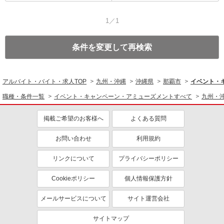
1／1
条件を変更して再検索
アルバイト・バイト・求人TOP
九州・沖縄
沖縄県
那覇市
イベント・
職種・条件一覧
イベント・キャンペーン・アミューズメントすべて
九州・
掲載ご希望のお客様へ
よくある質問
お問い合わせ
利用規約
リンクについて
プライバシーポリシー
Cookieポリシー
個人情報保護方針
メールサービスについて
サイト運営会社
サイトマップ