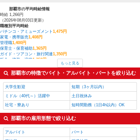
那覇市の平均時給情報
時給 1,266円
（2026年08月03日更新）
職種別平均時給
パチンコ・アミューズメント
1,475円
家電・携帯販売
1,408円
管理職
1,400円
保育士・保育補助
1,365円
ガイド・ツアコン・旅行関連
1,350円
板金・塗装・溶接
1,350円
もっと見る
フォークリフト
1,317円
経理・人事・労務・総務・法務
1,300円
那覇市の特徴でバイト・アルバイト・パートを絞り込む
搬入・搬出・設営
1,288円
受付・秘書
1,284円
大学生歓迎
短期（3ヶ月以内）
那覇市の他の職種の平均時給を見る
ミドル（40代～）活躍中
土日祝休み
社宅・寮あり
短時間勤務（1日4h以内）OK
那覇市の雇用形態で絞り込む
アルバイト
パート