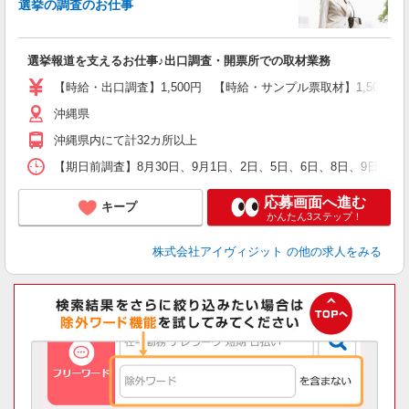
選挙の調査のお仕事
城
フ
シ
選挙報道を支えるお仕事♪出口調査・開票所での取材業務
プ
【時給・出口調査】1,500円 【時給・サンプル票取材】1,50
沖縄県
沖縄県内にて計32カ所以上
【期日前調査】8月30日、9月1日、2日、5日、6日、8日、9日、
応募画面へ進む
キープ
かんたん3ステップ！
株式会社アイヴィジット
の他の求人をみる