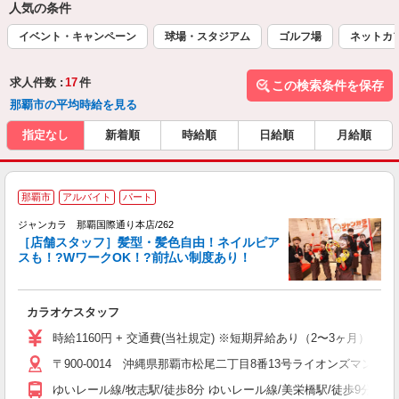
人気の条件
イベント・キャンペーン
球場・スタジアム
ゴルフ場
ネットカ
求人件数 :
17
件
この検索条件を保存
那覇市の平均時給を見る
指定なし
新着順
時給順
日給順
月給順
那覇市
アルバイト
パート
ク
ジャンカラ 那覇国際通り本店/262
［店舗スタッフ］髪型・髪色自由！ネイルピア
スも！?WワークOK！?前払い制度あり！
ラ
カラオケスタッフ
時給1160円 + 交通費(当社規定) ※短期昇給あり（2〜3ヶ月）
〒900-0014 沖縄県那覇市松尾二丁目8番13号ライオンズマンシ
ゆいレール線/牧志駅/徒歩8分 ゆいレール線/美栄橋駅/徒歩9分 ゆい