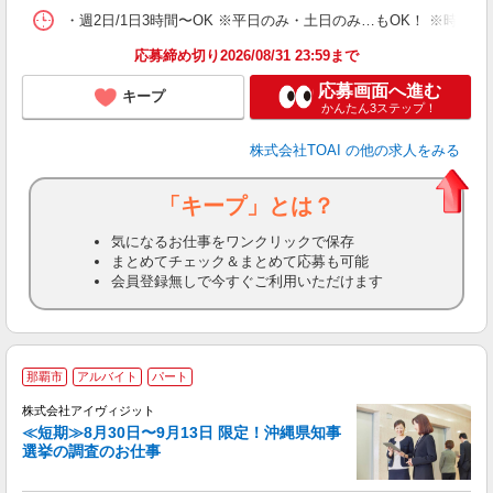
・週2日/1日3時間〜OK ※平日のみ・土日のみ…もOK！ ※時
応募締め切り2026/08/31 23:59まで
応募画面へ進む
キープ
かんたん3ステップ！
株式会社TOAI
の他の求人をみる
「キープ」とは？
気になるお仕事をワンクリックで保存
まとめてチェック＆まとめて応募も可能
会員登録無しで今すぐご利用いただけます
那覇市
アルバイト
パート
株式会社アイヴィジット
≪短期≫8月30日〜9月13日 限定！沖縄県知事
選挙の調査のお仕事
城
フ