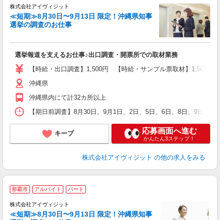
株式会社アイヴィジット
≪短期≫8月30日〜9月13日 限定！沖縄県知事
選挙の調査のお仕事
城
フ
シ
選挙報道を支えるお仕事♪出口調査・開票所での取材業務
プ
【時給・出口調査】1,500円 【時給・サンプル票取材】1,50
沖縄県
沖縄県内にて計32カ所以上
【期日前調査】8月30日、9月1日、2日、5日、6日、8日、9日、
応募画面へ進む
キープ
かんたん3ステップ！
株式会社アイヴィジット
の他の求人をみる
那覇市
アルバイト
パート
株式会社アイヴィジット
≪短期≫8月30日〜9月13日 限定！沖縄県知事