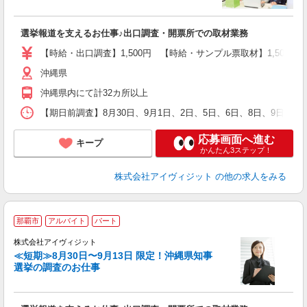
フ
シ
選挙報道を支えるお仕事♪出口調査・開票所での取材業務
プ
【時給・出口調査】1,500円 【時給・サンプル票取材】1,50
沖縄県
沖縄県内にて計32カ所以上
【期日前調査】8月30日、9月1日、2日、5日、6日、8日、9日、
応募画面へ進む
キープ
かんたん3ステップ！
株式会社アイヴィジット
の他の求人をみる
那覇市
アルバイト
パート
株式会社アイヴィジット
≪短期≫8月30日〜9月13日 限定！沖縄県知事
選挙の調査のお仕事
城
フ
シ