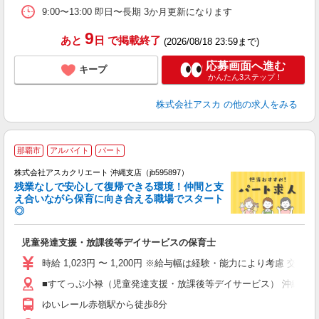
9:00〜13:00 即日〜長期 3か月更新になります
9
あと
日
で掲載終了
(2026/08/18 23:59まで)
応募画面へ進む
キープ
かんたん3ステップ！
株式会社アスカ
の他の求人をみる
那覇市
アルバイト
パート
株式会社アスカクリエート 沖縄支店（jb595897）
残業なしで安心して復帰できる環境！仲間と支
え合いながら保育に向き合える職場でスタート
◎
面
児童発達支援・放課後等デイサービスの保育士
入
不
時給 1,023円 〜 1,200円 ※給与幅は経験・能力により考慮 交通
な
■すてっぷ小禄（児童発達支援・放課後等デイサービス） 沖縄県那
ゆいレール赤嶺駅から徒歩8分