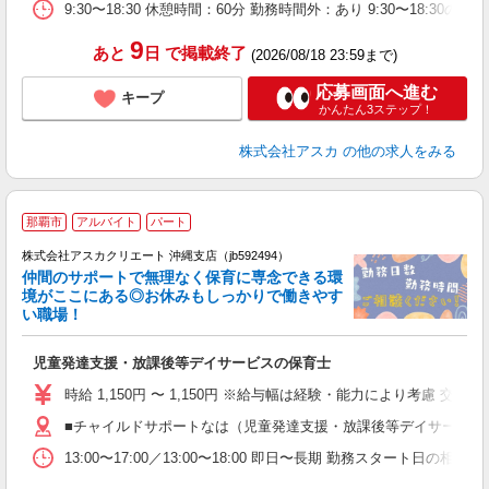
9:30〜18:30 休憩時間：60分 勤務時間外：あり 9:30〜18:30の固
9
あと
日
で掲載終了
(2026/08/18 23:59まで)
応募画面へ進む
キープ
かんたん3ステップ！
株式会社アスカ
の他の求人をみる
那覇市
アルバイト
パート
株式会社アスカクリエート 沖縄支店（jb592494）
仲間のサポートで無理なく保育に専念できる環
境がここにある◎お休みもしっかりで働きやす
い職場！
面
児童発達支援・放課後等デイサービスの保育士
入
不
時給 1,150円 〜 1,150円 ※給与幅は経験・能力により考慮 交通
タ
■チャイルドサポートなは（児童発達支援・放課後等デイサービス
h
13:00〜17:00／13:00〜18:00 即日〜長期 勤務スタート日の相談