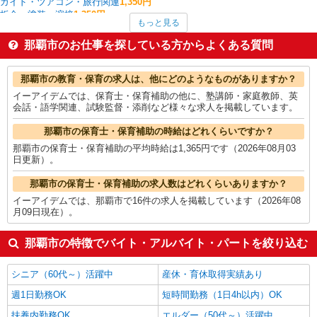
ガイド・ツアコン・旅行関連
1,350円
板金・塗装・溶接
1,350円
もっと見る
フォークリフト
1,317円
経理・人事・労務・総務・法務
1,300円
那覇市のお仕事を探している方からよくある質問
搬入・搬出・設営
1,288円
受付・秘書
1,284円
那覇市の他の職種の平均時給を見る
那覇市の教育・保育の求人は、他にどのようなものがありますか？
イーアイデムでは、保育士・保育補助の他に、塾講師・家庭教師、英
会話・語学関連、試験監督・添削など様々な求人を掲載しています。
那覇市の保育士・保育補助の時給はどれくらいですか？
那覇市の保育士・保育補助の平均時給は1,365円です（2026年08月03
日更新）。
那覇市の保育士・保育補助の求人数はどれくらいありますか？
イーアイデムでは、那覇市で16件の求人を掲載しています（2026年08
月09日現在）。
那覇市の特徴でバイト・アルバイト・パートを絞り込む
シニア（60代～）活躍中
産休・育休取得実績あり
週1日勤務OK
短時間勤務（1日4h以内）OK
扶養内勤務OK
エルダー（50代～）活躍中