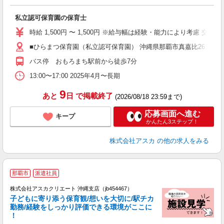
面
私立認可保育園の保育士
入
不
時給 1,500円 〜 1,500円 ※給与幅は経験・能力により考慮
制
■ひらまつ保育園（私立認可保育園） 沖縄県那覇市真嘉比2611 駐
給
バス停 おもろまち駅前から徒歩7分
13:00〜17:00 2025年4月〜長期
9
あと
日
で掲載終了
(2026/08/18 23:59まで)
応募画面へ進む
キープ
かんたん3ステップ！
株式会社アスカ
の他の求人をみる
那覇市
派遣社員
株式会社アスカクリエート 沖縄支店（jb454467）
子どもに寄り添う保育観/想いを大切に/駅チカ
勤務/経験をしっかり評価できる環境がここに
！