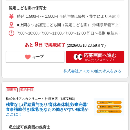
面
認定こども園の保育士
入
不
時給 1,500円 〜 1,500円 ※給与幅は経験・能力により考慮 交
残
■上間さつき認定こども園（認定こども園） 沖縄県那覇市上間４
休
7:00〜10:00／7:00〜11:00／7:00〜12:00 即日〜長期 更新あり
9
あと
日
で掲載終了
(2026/08/18 23:59まで)
応募画面へ進む
キープ
かんたん3ステップ！
株式会社アスカ
の他の求人をみる
那覇市
契約社員
株式会社アスカクリエート 沖縄支店（jb577393）
残業なし/昇給賞与あり/育休産休制度/寮完備/
食事補助付き職場/あなたの働きやすい職場が
ここに！
面
私立認可保育園の保育士
入