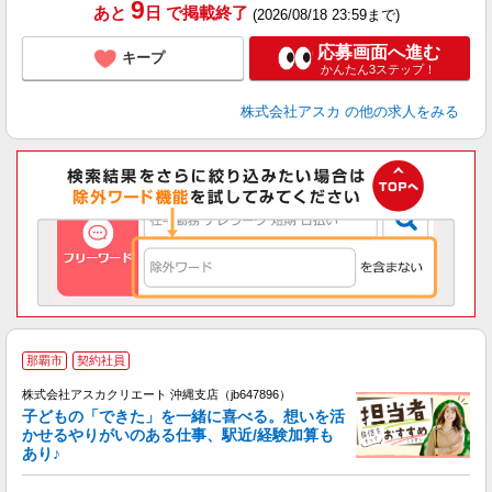
9
あと
日
で掲載終了
(2026/08/18 23:59まで)
応募画面へ進む
キープ
かんたん3ステップ！
株式会社アスカ
の他の求人をみる
那覇市
契約社員
株式会社アスカクリエート 沖縄支店（jb647896）
子どもの「できた」を一緒に喜べる。想いを活
かせるやりがいのある仕事、駅近/経験加算も
あり♪
面