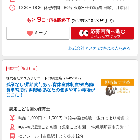
10:30〜18:30 休憩時間：60分 火曜〜土曜勤務 日曜、月曜休日
9
あと
日
で掲載終了
(2026/08/18 23:59まで)
応募画面へ進む
キープ
かんたん3ステップ！
株式会社アスカ
の他の求人をみる
那覇市
派遣社員
株式会社アスカクリエート 沖縄支店（jb427017）
残業なし/昇給賞与あり/育休産休制度/寮完備/
食事補助付き職場/あなたの働きやすい職場が
ここに！
面
認定こども園の保育士
入
不
時給 1,500円 〜 1,500円 ※給与幅は経験・能力により考慮 交
賞
■みやび認定こども園（認定こども園） 沖縄県那覇市安謝１丁目８
未
実
ゆいレール【古島駅】より徒歩12分