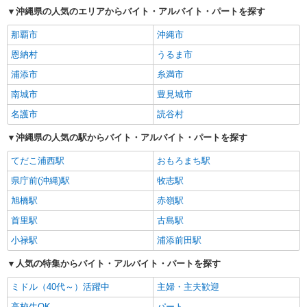
沖縄県の人気のエリアからバイト・アルバイト・パートを探す
那覇市
沖縄市
恩納村
うるま市
浦添市
糸満市
南城市
豊見城市
名護市
読谷村
沖縄県の人気の駅からバイト・アルバイト・パートを探す
てだこ浦西駅
おもろまち駅
県庁前(沖縄)駅
牧志駅
旭橋駅
赤嶺駅
首里駅
古島駅
小禄駅
浦添前田駅
人気の特集からバイト・アルバイト・パートを探す
ミドル（40代～）活躍中
主婦・主夫歓迎
高校生OK
パート