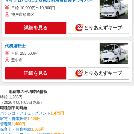
マイクロバスによる施設利用者送迎ドライバー
日給 10,900円〜10,900円
神戸市須磨区
詳細を見る
とりあえずキープ
代務運転士
月給 253,500円
豊中市
詳細を見る
とりあえずキープ
那覇市の平均時給情報
時給 1,266円
（2026年08月03日更新）
職種別平均時給
パチンコ・アミューズメント
1,475円
家電・携帯販売
1,408円
管理職
1,400円
保育士・保育補助
1,365円