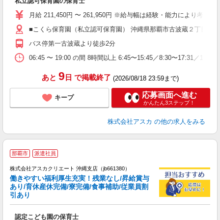
私立認可保育園の保育士
入
不
月給 211,450円 〜 261,950円 ※給与幅は経験・能力により考慮 
あ
■こくら保育園（私立認可保育園） 沖縄県那覇市古波蔵２丁目４番
な
バス停第一古波蔵より徒歩2分
各
06:45 〜 19:00 の間 8時間以上 6:45〜15:45／8:30〜17:3
9
あと
日
で掲載終了
(2026/08/18 23:59まで)
応募画面へ進む
キープ
かんたん3ステップ！
株式会社アスカ
の他の求人をみる
那覇市
派遣社員
株式会社アスカクリエート 沖縄支店（jb661380）
働きやすい福利厚生充実！残業なし/昇給賞与
あり/育休産休完備/寮完備/食事補助/従業員割
引あり
面
認定こども園の保育士
入