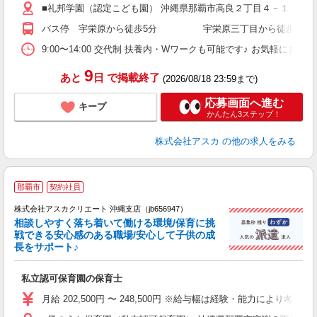
■礼邦学園（認定こども園） 沖縄県那覇市高良２丁目４－１２ 駐
業
方
バス停 宇栄原から徒歩5分 宇栄原三丁目から徒歩1分 
9:00〜14:00 交代制 扶養内・Wワークも可能です♪ お気軽にお
9
あと
日
で掲載終了
(2026/08/18 23:59まで)
応募画面へ進む
キープ
かんたん3ステップ！
株式会社アスカ
の他の求人をみる
那覇市
契約社員
株式会社アスカクリエート 沖縄支店（jb656947）
相談しやすく落ち着いて働ける環境/保育に挑
戦できる安心感のある職場/安心して子供の成
長をサポート♪
面
私立認可保育園の保育士
入
不
月給 202,500円 〜 248,500円 ※給与幅は経験・能力により
あ