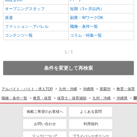
オープニングスタッフ
短期（3ヶ月以内）
派遣
副業・WワークOK
ファッション・アパレル
職種・条件一覧
コンテンツ一覧
コラム・特集一覧
1／1
条件を変更して再検索
アルバイト・バイト・求人TOP
九州・沖縄
沖縄県
那覇市
教育・保育
職種・条件一覧
教育・保育
保育士・保育補助
九州・沖縄
沖縄県
那
掲載ご希望のお客様へ
よくある質問
お問い合わせ
利用規約
リンクについて
プライバシーポリシー