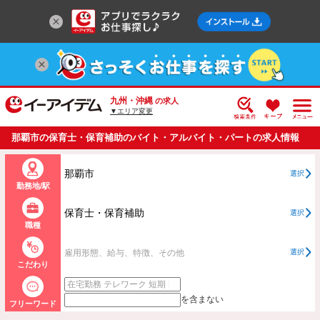
九州・沖縄
の求人
▼エリア変更
那覇市の保育士・保育補助のバイト・アルバイト・パートの求人情報
一覧
那覇市
選択
勤務地/駅
保育士・保育補助
選択
職種
雇用形態、給与、特徴、その他
選択
こだわり
を含まない
フリーワード