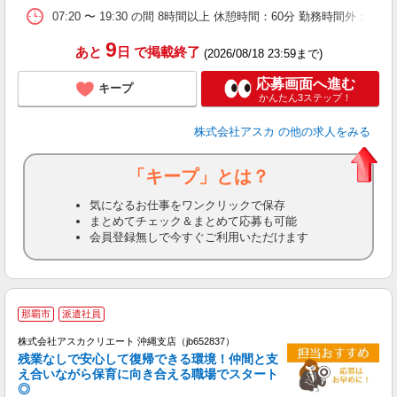
07:20 〜 19:30 の間 8時間以上 休憩時間：60分 勤務時間外：あり 
9
あと
日
で掲載終了
(2026/08/18 23:59まで)
応募画面へ進む
キープ
かんたん3ステップ！
株式会社アスカ
の他の求人をみる
「キープ」とは？
気になるお仕事をワンクリックで保存
まとめてチェック＆まとめて応募も可能
会員登録無しで今すぐご利用いただけます
那覇市
派遣社員
株式会社アスカクリエート 沖縄支店（jb652837）
残業なしで安心して復帰できる環境！仲間と支
え合いながら保育に向き合える職場でスタート
◎