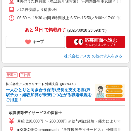
■風のうた保育園（私立認可保育園） 沖縄県那覇市安謝２丁目２
バス停安謝より徒歩6分
昼
06:50 〜 18:30 の間 8時間以上 6:50〜15:50／8:00〜1
9
あと
日
で掲載終了
(2026/08/18 23:59まで)
応募画面へ進む
キープ
かんたん3ステップ！
株式会社アスカ
の他の求人をみる
那覇市
正社員
株式会社アスカクリエート 沖縄支店（jb659309）
一人ひとりと向き合う保育/成長を支える喜び/
駅チカ・経験加算が未来につながる職場環境を
ご用意！
面
放課後等デイサービスの保育士
入
不
月給 210,000円 〜 280,000円 ※給与幅は経験・能力により考慮
ほ
■KOKOIRO omoromachi（放課後等デイサービス） 沖縄県那覇市
育