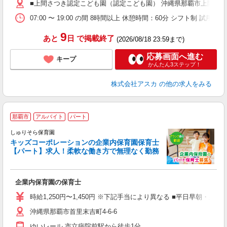
■上間さつき認定こども園（認定こども園） 沖縄県那覇市上間４
07:00 〜 19:00 の間 8時間以上 休憩時間：60分 シフト制 
夕
9
あと
日
で掲載終了
(2026/08/18 23:59まで)
応募画面へ進む
キープ
かんたん3ステップ！
株式会社アスカ
の他の求人をみる
那覇市
アルバイト
パート
しゅりそら保育園
キッズコーポレーションの企業内保育園保育士
【パート】求人！柔軟な働き方で無理なく勤務
保
企業内保育園の保育士
時給1,250円〜1,450円 ※下記手当により異なる ■平日早朝・
沖縄県那覇市首里末吉町4-6-6
ゆいレール 市立病院前駅から徒歩1分