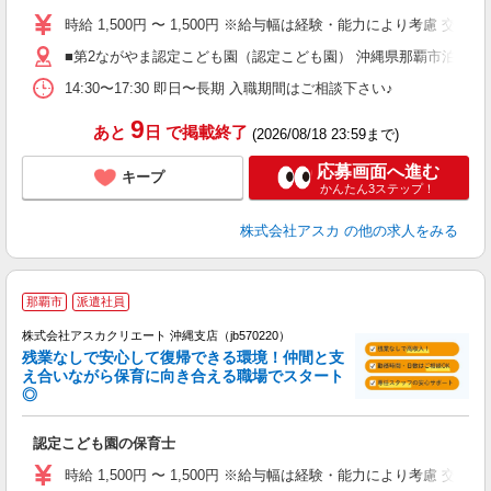
不
時給 1,500円 〜 1,500円 ※給与幅は経験・能力により考慮 
賞
■第2ながやま認定こども園（認定こども園） 沖縄県那覇市泊２丁
な
14:30〜17:30 即日〜長期 入職期間はご相談下さい♪
昼
9
あと
日
で掲載終了
(2026/08/18 23:59まで)
応募画面へ進む
キープ
かんたん3ステップ！
株式会社アスカ
の他の求人をみる
那覇市
派遣社員
株式会社アスカクリエート 沖縄支店（jb570220）
残業なしで安心して復帰できる環境！仲間と支
え合いながら保育に向き合える職場でスタート
◎
面
認定こども園の保育士
入
不
時給 1,500円 〜 1,500円 ※給与幅は経験・能力により考慮 交
駅