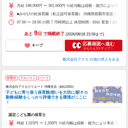
不
月給 198,000円 〜 301,600円 ※給与幅は経験・能力により考慮 賞
あ
■みやびの杜保育園（私立認可保育園） 沖縄県那覇市安謝１丁目
07:00 〜 19:00 の間 7.75時間以上 休憩時間：60分 変形 / 1年単位
ン
9
あと
日
で掲載終了
(2026/08/18 23:59まで)
応募画面へ進む
キープ
かんたん3ステップ！
株式会社アスカ
の他の求人をみる
那覇市
アルバイト
パート
株式会社アスカクリエート 沖縄支店（jb612003）
子どもに寄り添う保育観/想いを大切に/駅チカ
勤務/経験をしっかり評価できる環境がここに
！
面
認定こども園の保育士
入
不
時給 1,023円 〜 1,200円 ※給与幅は経験・能力により考慮 
あ