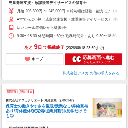
児童発達支援・放課後等デイサービスの保育士
入
不
月給 206,500円 〜 245,000円 ※給与幅は経験・能力によ
あ
■すてっぷ小禄（児童発達支援・放課後等デイサービス） 沖縄県那
支
ゆいレール赤嶺駅から徒歩8分
9:30〜18:30 休憩時間：60分 勤務時間外：あり 9:30〜18:30の固
9
あと
日
で掲載終了
(2026/08/18 23:59まで)
応募画面へ進む
キープ
かんたん3ステップ！
株式会社アスカ
の他の求人をみる
那覇市
契約社員
株式会社アスカクリエート 沖縄支店（jb605347）
保育士の働きやすさを重視/残業なし/昇給賞与
あり/育休産休/寮完備/従業員割引/見学だけで
も◎
面