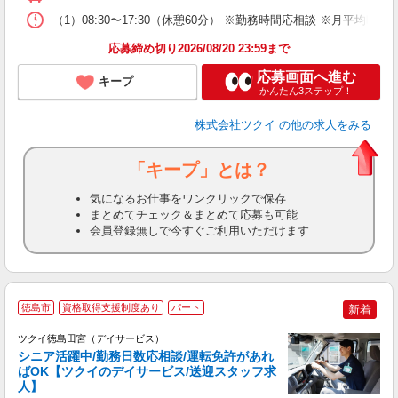
な
（1）08:30〜17:30（休憩60分） ※勤務時間応相談 ※月平均
髪
応募締め切り2026/08/20 23:59まで
応募画面へ進む
キープ
かんたん3ステップ！
株式会社ツクイ
の他の求人をみる
「キープ」とは？
気になるお仕事をワンクリックで保存
まとめてチェック＆まとめて応募も可能
会員登録無しで今すぐご利用いただけます
徳島市
資格取得支援制度あり
パート
新着
ツクイ徳島田宮（デイサービス）
シニア活躍中/勤務日数応相談/運転免許があれ
ばOK【ツクイのデイサービス/送迎スタッフ求
人】