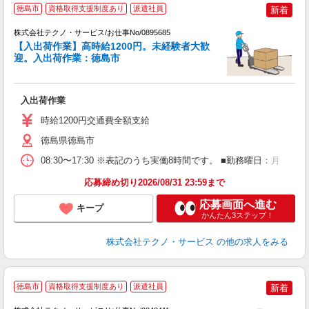
徳島市
資格取得支援制度あり
派遣社員
新着
株式会社テクノ・サービス/お仕事No/0895685
【入出荷作業】高時給1200円。未経験者大歓
ャ
迎。入出荷作業：徳島市
内
入出荷作業
履
高
時給1200円交通費全額支給
徳島県徳島市
08:30〜17:30 ※表記のうち実働8時間です。 ■勤務曜日：月
応募締め切り2026/08/31 23:59まで
応募画面へ進む
キープ
かんたん3ステップ！
株式会社テクノ・サービス
の他の求人をみる
徳島市
資格取得支援制度あり
派遣社員
新着