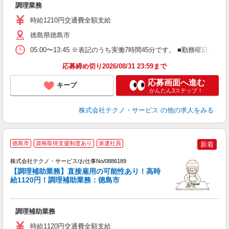
調理業務
履
高
時給1210円交通費全額支給
徳島県徳島市
05:00〜13:45 ※表記のうち実働7時間45分です。 ■勤務曜
応募締め切り2026/08/31 23:59まで
応募画面へ進む
キープ
かんたん3ステップ！
株式会社テクノ・サービス
の他の求人をみる
徳島市
資格取得支援制度あり
派遣社員
新着
経
株式会社テクノ・サービス/お仕事No/0886189
勤
【調理補助業務】直接雇用の可能性あり！高時
給1120円！調理補助業務：徳島市
3
ら
調理補助業務
履
高
時給1120円交通費全額支給