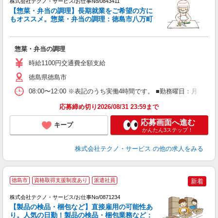
株式会社テクノ・サービス/お仕事No/0843411
【惣菜・弁当の調理】長期就業をご希望の方に
もオススメ。惣菜・弁当の調理：徳島市八万町
タ
仕
惣菜・弁当の調理
履
ラ
時給1100円交通費全額支給
入
徳島県徳島市
08:00〜12:00 ※表記のうち実働4時間です。 ■勤務曜日：月
応募締め切り2026/08/31 23:59まで
応募画面へ進む
キープ
かんたん3ステップ！
株式会社テクノ・サービス
の他の求人をみる
徳島市
資格取得支援制度あり
派遣社員
新着
株式会社テクノ・サービス/お仕事No/0871234
【製品の検品・梱包など】直接雇用の可能性あ
り。人気の日勤！製品の検品・梱包業務など：