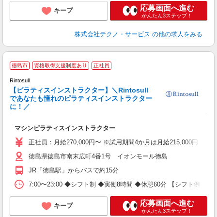
応募画面へ進む
キープ
かんたん3ステップ！
株式会社テクノ・サービス
の他の求人をみる
*
徳島市
資格取得支援制度あり
正社員
料
Rintosull
た
【ピラティスインストラクター】＼Rintosull
であなたも憧れのピラティスインストラクター
ワ
に！／
未
り
マシンピラティスインストラクター
費
あ
正社員：月給270,000円〜 ※試用期間4か月は月給215,000円 
徳島県徳島市南末広町4番1号 イオンモール徳島
JR「徳島駅」からバスで約15分
7:00〜23:00 ◆シフト制 ◆実働8時間 ◆休憩60分 【シフト例】 早
応募画面へ進む
キープ
かんたん3ステップ！