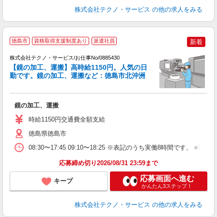
株式会社テクノ・サービス
の他の求人をみる
徳島市
資格取得支援制度あり
派遣社員
新着
株式会社テクノ・サービス/お仕事No/0885430
【鏡の加工、運搬】高時給1150円。人気の日
勤です。鏡の加工、運搬など：徳島市北沖洲
プ
鏡の加工、運搬
履
ミ
時給1150円交通費全額支給
徳島県徳島市
08:30〜17:45 09:10〜18:25 ※表記のうち実働8時間です
応募締め切り2026/08/31 23:59まで
応募画面へ進む
キープ
かんたん3ステップ！
株式会社テクノ・サービス
の他の求人をみる