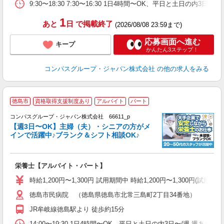
ク
9:30〜18:30 7:30〜16:30 1日4時間〜OK、平日と土日の内3日
1
あと
日
で掲載終了
(2026/08/08 23:59まで)
応募画面へ進む
キープ
かんたん3ステップ！
コンパスグループ・ジャパン株式会社
の他の求人をみる
徳島市
資格取得支援制度あり
アルバイト
パート
コンパスグループ・ジャパン株式会社 66611_p
く
【週3日〜OK】主婦（夫）・シニアの方がメ
インで活躍中♪ブランク＆シフト相談OK♪
大
栄養士【アルバイト・パート】
入
歓
時給1,200円〜1,300円 試用期間中 時給1,200円〜1,300円
～
徳島市民病院 （徳島県徳島市北常三島町2丁目34番地）
用
2
JR牟岐線徳島駅より 徒歩約15分
内
ー
14:00〜19:30 1日4時間〜OK、平日と土日の内3日〜/週 週あた