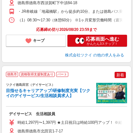
ー
徳島県徳島市西須賀町下中須84-18
O
・JR牟岐線「地蔵橋駅」から徒歩約10分、または徳島バス乗車「
な
（1）08:30〜17:30（休憩60分） ※1ヶ月変形労働時間（週実
髪
応募締め切り2026/08/20 23:59まで
応募画面へ進む
キープ
かんたん3ステップ！
株式会社ツクイ
の他の求人をみる
徳島市
資格取得支援制度あり
パート
新着
ツクイ徳島田宮（デイサービス）
目指せるキャリアアップ/研修制度充実【ツク
イのデイサービス/生活相談員求人】
各
デイサービス 生活相談員
入
り
時給1,297円〜1,397円 ★土日祝日は時給100円アップ！ ※給
リ
ー
徳島県徳島市北田宮1-7-17