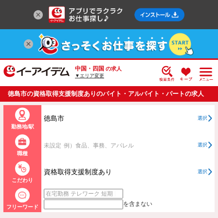
中国・四国
の求人
▼エリア変更
徳島市の資格取得支援制度ありのバイト・アルバイト・パートの求人
情報一覧
徳島市
選択
勤務地/駅
未設定
例）食品、事務、アパレル
選択
職種
資格取得支援制度あり
選択
こだわり
を含まない
フリーワード