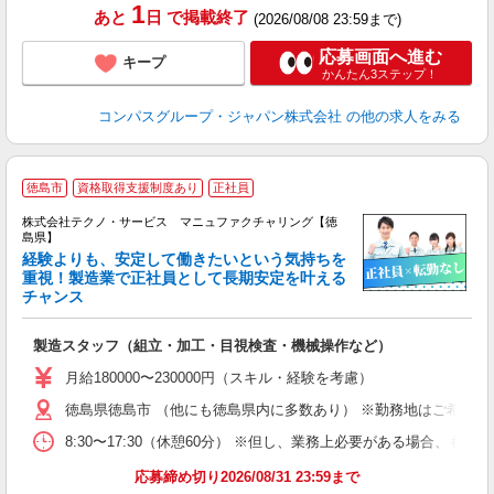
1
あと
日
で掲載終了
(2026/08/08 23:59まで)
応募画面へ進む
キープ
かんたん3ステップ！
コンパスグループ・ジャパン株式会社
の他の求人をみる
徳島市
資格取得支援制度あり
正社員
株式会社テクノ・サービス マニュファクチャリング【徳
島県】
経験よりも、安定して働きたいという気持ちを
重視！製造業で正社員として長期安定を叶える
チャンス
く
入
製造スタッフ（組立・加工・目視検査・機械操作など）
未
あ
月給180000〜230000円（スキル・経験を考慮）
遣
徳島県徳島市 （他にも徳島県内に多数あり） ※勤務地はご希望を
8:30〜17:30（休憩60分） ※但し、業務上必要がある場合
応募締め切り2026/08/31 23:59まで