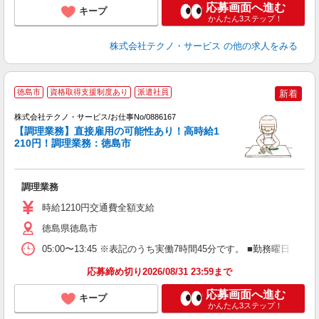
応募画面へ進む
キープ
かんたん3ステップ！
株式会社テクノ・サービス
の他の求人をみる
徳島市
資格取得支援制度あり
派遣社員
新着
株式会社テクノ・サービス/お仕事No/0886167
【調理業務】直接雇用の可能性あり！高時給1
210円！調理業務：徳島市
フ
の
調理業務
履
高
時給1210円交通費全額支給
徳島県徳島市
05:00〜13:45 ※表記のうち実働7時間45分です。 ■勤務曜
応募締め切り2026/08/31 23:59まで
応募画面へ進む
キープ
かんたん3ステップ！