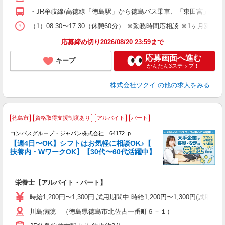
O
・JR牟岐線/高徳線「徳島駅」から徳島バス乗車、「東田宮」下車
な
（1）08:30〜17:30（休憩60分） ※勤務時間応相談 ※1ヶ月
髪
応募締め切り2026/08/20 23:59まで
応募画面へ進む
キープ
かんたん3ステップ！
株式会社ツクイ
の他の求人をみる
徳島市
資格取得支援制度あり
アルバイト
パート
コンパスグループ・ジャパン株式会社 64172_p
く
【週4日〜OK】シフトはお気軽に相談OK♪【
扶養内・WワークOK】【30代〜60代活躍中】
大
栄養士【アルバイト・パート】
入
歓
時給1,200円〜1,300円 試用期間中 時給1,200円〜1,300円
～
川島病院 （徳島県徳島市北佐古一番町６－１）
用
2