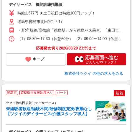
デイサービス 機能訓練指導員
入
り
時給1,377円 ★土日祝日は時給100円アップ！
リ
ー
徳島県徳島市北田宮1-7-17
O
・JR牟岐線/高徳線「徳島駅」から徳島バス乗車、「東田宮」下車
な
（1）08:30〜17:30（休憩60分） （2）09:00〜14:00（
髪
応募締め切り2026/08/20 23:59まで
応募画面へ進む
キープ
かんたん3ステップ！
株式会社ツクイ
の他の求人をみる
徳島市
資格取得支援制度あり
パート
新着
ツクイ徳島西須賀（デイサービス）
未経験者歓迎/経験不問/研修制度充実/夜勤なし
【ツクイのデイサービス/介護スタッフ求人】
各
デイサービス 介護スタッフ（ケアクルー）