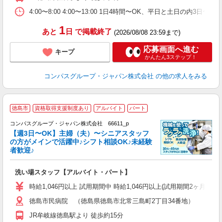
朝
ま
4:00〜8:00 4:00〜13:00 1日4時間〜OK、平日と土日の内3日
1
あと
日
で掲載終了
(2026/08/08 23:59まで)
応募画面へ進む
キープ
かんたん3ステップ！
コンパスグループ・ジャパン株式会社
の他の求人をみる
徳島市
資格取得支援制度あり
アルバイト
パート
コンパスグループ・ジャパン株式会社 66611_p
く
【週3日〜OK】主婦（夫）〜シニアスタッフ
の方がメインで活躍中♪シフト相談OK♪未経験
者歓迎♪
大
洗い場スタッフ【アルバイト・パート】
入
歓
時給1,046円以上 試用期間中 時給1,046円以上(試用期間2ヶ月
～
徳島市民病院 （徳島県徳島市北常三島町2丁目34番地）
用
2
JR牟岐線徳島駅より 徒歩約15分
車