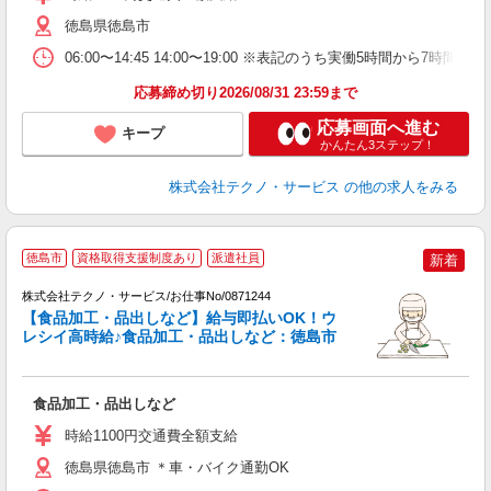
徳島県徳島市
06:00〜14:45 14:00〜19:00 ※表記のうち実働5時間か
応募締め切り2026/08/31 23:59まで
応募画面へ進む
キープ
かんたん3ステップ！
株式会社テクノ・サービス
の他の求人をみる
徳島市
資格取得支援制度あり
派遣社員
新着
株式会社テクノ・サービス/お仕事No/0871244
【食品加工・品出しなど】給与即払いOK！ウ
レシイ高時給♪食品加工・品出しなど：徳島市
ス
食品加工・品出しなど
履
高
時給1100円交通費全額支給
徳島県徳島市 ＊車・バイク通勤OK