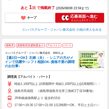
1
あと
日
で掲載終了
(2026/08/08 23:59まで)
応募画面へ進む
キープ
かんたん3ステップ！
コンパスグループ・ジャパン株式会社
の他の求人をみる
徳島市
資格取得支援制度あり
アルバイト
パート
コンパスグループ・ジャパン株式会社 66611_p
く
【週3日〜OK】主婦（夫）・シニアの方がメ
インで活躍中♪シフト相談OK♪資格不要の調理
のお仕事♪
大
調理員【アルバイト・パート】
入
歓
時給1,100円以上 試用期間中 時給1,100円以上(試用期間2ヶ月
～
徳島市民病院 （徳島県徳島市北常三島町2丁目34番地）
用
O
JR牟岐線徳島駅より 徒歩約15分
朝
ク
17:00〜19:30 17:00〜21:00 1日2時間〜OK、平日と土日の内