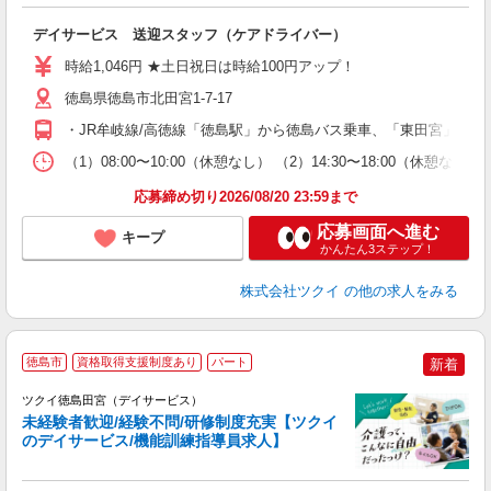
各
デイサービス 送迎スタッフ（ケアドライバー）
入
り
時給1,046円 ★土日祝日は時給100円アップ！
リ
ー
徳島県徳島市北田宮1-7-17
O
・JR牟岐線/高徳線「徳島駅」から徳島バス乗車、「東田宮」下車
な
（1）08:00〜10:00（休憩なし） （2）14:30〜18:00
髪
応募締め切り2026/08/20 23:59まで
応募画面へ進む
キープ
かんたん3ステップ！
株式会社ツクイ
の他の求人をみる
徳島市
資格取得支援制度あり
パート
新着
ツクイ徳島田宮（デイサービス）
未経験者歓迎/経験不問/研修制度充実【ツクイ
のデイサービス/機能訓練指導員求人】
各