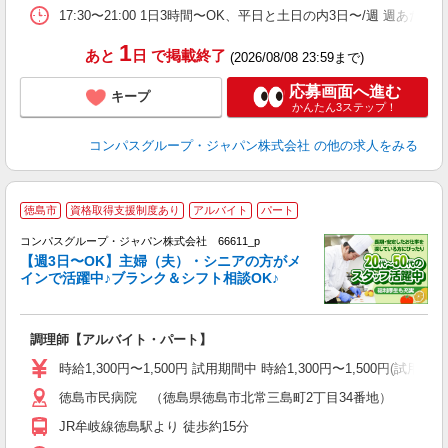
17:30〜21:00 1日3時間〜OK、平日と土日の内3日〜/週 週あた
1
あと
日
で掲載終了
(2026/08/08 23:59まで)
応募画面へ進む
キープ
かんたん3ステップ！
コンパスグループ・ジャパン株式会社
の他の求人をみる
徳島市
資格取得支援制度あり
アルバイト
パート
コンパスグループ・ジャパン株式会社 66611_p
く
【週3日〜OK】主婦（夫）・シニアの方がメ
インで活躍中♪ブランク＆シフト相談OK♪
大
調理師【アルバイト・パート】
入
歓
時給1,300円〜1,500円 試用期間中 時給1,300円〜1,500円
～
徳島市民病院 （徳島県徳島市北常三島町2丁目34番地）
用
O
JR牟岐線徳島駅より 徒歩約15分
朝