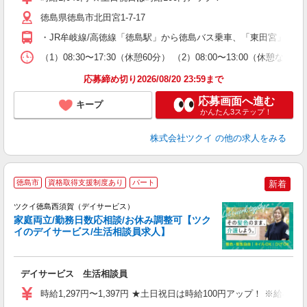
リ
ー
徳島県徳島市北田宮1-7-17
O
・JR牟岐線/高徳線「徳島駅」から徳島バス乗車、「東田宮」下車
な
（1）08:30〜17:30（休憩60分） （2）08:00〜13:00
髪
応募締め切り2026/08/20 23:59まで
応募画面へ進む
キープ
かんたん3ステップ！
株式会社ツクイ
の他の求人をみる
徳島市
資格取得支援制度あり
パート
新着
ツクイ徳島西須賀（デイサービス）
家庭両立/勤務日数応相談/お休み調整可【ツク
イのデイサービス/生活相談員求人】
各
デイサービス 生活相談員
入
り
時給1,297円〜1,397円 ★土日祝日は時給100円アップ！ ※給
リ