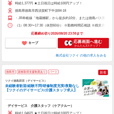
り
時給1,377円 ★土日祝日は時給100円アップ！
リ
ー
徳島県徳島市西須賀町下中須84-18
O
・JR牟岐線「地蔵橋駅」から徒歩約10分、または徳島バス乗車「
な
（1）08:30〜17:30（休憩60分） ※勤務時間応相談 ※残業月
髪
応募締め切り2026/08/20 23:59まで
応募画面へ進む
キープ
かんたん3ステップ！
株式会社ツクイ
の他の求人をみる
徳島市
資格取得支援制度あり
パート
新着
ツクイ徳島田宮（デイサービス）
未経験者歓迎/経験不問/研修制度充実/夜勤なし
【ツクイのデイサービス/介護スタッフ求人】
各
デイサービス 介護スタッフ（ケアクルー）
入
り
時給1,046円 ★土日祝日は時給100円アップ！