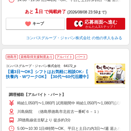
1
あと
日
で掲載終了
(2026/08/08 23:59まで)
応募画面へ進む
キープ
かんたん3ステップ！
コンパスグループ・ジャパン株式会社
の他の求人をみる
徳島市
資格取得支援制度あり
アルバイト
パート
コンパスグループ・ジャパン株式会社 64172_p
く
【週3日〜OK】シフトはお気軽に相談OK♪【
扶養内・WワークOK】【30代〜60代活躍中】
大
調理補助【アルバイト・パート】
入
歓
時給1,050円〜1,080円 試用期間中 時給1,050円〜1,080円
～
川島病院 （徳島県徳島市北佐古一番町６－１）
用
2
JR徳島線佐古駅より 徒歩約3分
内
W
5:00〜10:30 1日4時間〜OK、平日と土日の内3日〜/週 週あたり