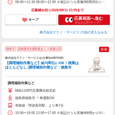
08:00〜11:30 08:00〜12:00 ※表記のうち実働3時間3
応募締め切り2026/08/31 23:59まで
応募画面へ進む
キープ
かんたん3ステップ！
株式会社テクノ・サービス
の他の求人をみる
徳島市
資格取得支援制度あり
派遣社員
新着
け
株式会社テクノ・サービス/お仕事No/0879300
【調理補助作業など】給与即払いOK！残業は
ほとんどなし♪調理補助作業など：徳島市
ス
調理補助作業など
履
高
時給1100円交通費全額支給
徳島県徳島市 ＊車通勤OK
牟岐線「阿波富田駅」より車7分
10:00〜19:00 13:00〜17:00 ※表記のうち実働4時間か