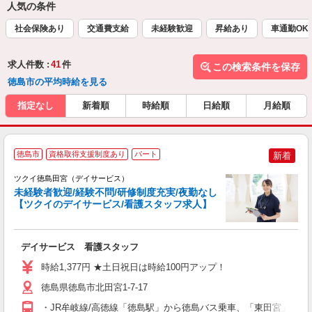
人気の条件
社会保険あり
交通費支給
未経験歓迎
昇給あり
車通勤OK
求人件数 :
41
件
この検索条件を保存
徳島市の平均時給を見る
指定なし
新着順
時給順
日給順
月給順
徳島市
資格取得支援制度あり
パート
新着
ツクイ徳島田宮（デイサービス）
未経験者歓迎/経験不問/研修制度充実/夜勤なし
【ツクイのデイサービス/看護スタッフ求人】
各
デイサービス 看護スタッフ
入
り
時給1,377円 ★土日祝日は時給100円アップ！
リ
ー
徳島県徳島市北田宮1-7-17
O
・JR牟岐線/高徳線「徳島駅」から徳島バス乗車、「東田宮」下車