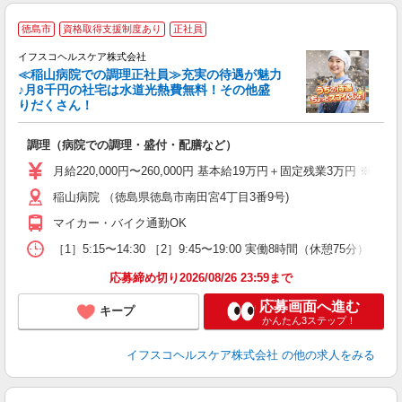
＼
徳島市
資格取得支援制度あり
正社員
イフスコヘルスケア株式会社
≪稲山病院での調理正社員≫充実の待遇が魅力
ー
♪月8千円の社宅は水道光熱費無料！その他盛
りだくさん！
シ
調理（病院での調理・盛付・配膳など）
女
月給220,000円〜260,000円 基本給19万円＋固定残業3万円 
あ
稲山病院 （徳島県徳島市南田宮4丁目3番9号)
ィ
マイカー・バイク通勤OK
［1］5:15〜14:30 ［2］9:45〜19:00 実働8時間（休憩75分） ※
応募締め切り2026/08/26 23:59まで
応募画面へ進む
キープ
かんたん3ステップ！
イフスコヘルスケア株式会社
の他の求人をみる