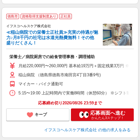
＼
徳島市
資格取得支援制度あり
正社員
イフスコヘルスケア株式会社
≪稲山病院での栄養士正社員≫充実の待遇が魅
ー
力♪月8千円の社宅は水道光熱費無料！その他
盛りだくさん！
シ
栄養士／病院厨房での給食管理事務・調理補助
女
月給220,000円〜260,000円 基本給19万円＋固定残業3万円 
あ
稲山病院 （徳島県徳島市南田宮4丁目3番9号)
ィ
マイカー・バイク通勤可
5:15〜19:00 上記時間内で実働8時間（休憩60分） ※シフト制
応募締め切り2026/08/26 23:59まで
応募画面へ進む
キープ
かんたん3ステップ！
イフスコヘルスケア株式会社
の他の求人をみる