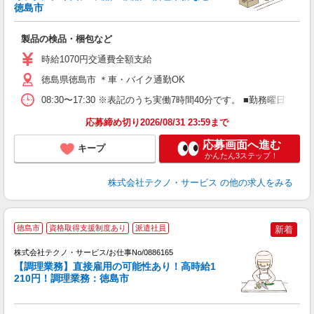
徳島市
い
ン
製品の検品・梱包など
履
週
時給1070円交通費全額支給
徳島県徳島市 ＊車・バイク通勤OK
08:30〜17:30 ※表記のうち実働7時間40分です。 ■勤務曜
応募締め切り2026/08/31 23:59まで
応募画面へ進む
キープ
かんたん3ステップ！
株式会社テクノ・サービス
の他の求人をみる
徳島市
資格取得支援制度あり
派遣社員
新着
株式会社テクノ・サービス/お仕事No/0886165
【調理業務】直接雇用の可能性あり！高時給1
210円！調理業務：徳島市
3
ら