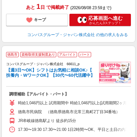
1
あと
日
で掲載終了
(2026/08/08 23:59まで)
応募画面へ進む
キープ
かんたん3ステップ！
コンパスグループ・ジャパン株式会社
の他の求人をみる
徳島市
資格取得支援制度あり
アルバイト
パート
コンパスグループ・ジャパン株式会社 66611_p
く
【週3日〜OK】シフトはお気軽に相談OK♪【
扶養内・WワークOK】【30代〜60代活躍中】
大
調理補助【アルバイト・パート】
入
歓
時給1,046円以上 試用期間中 時給1,046円以上(試用期間2ヶ月
～
徳島市民病院 （徳島県徳島市北常三島町2丁目34番地）
用
2
JR牟岐線徳島駅より 徒歩約15分
内
副
17:30〜19:30 17:30〜21:00 1日2時間〜OK、平日と土日の内