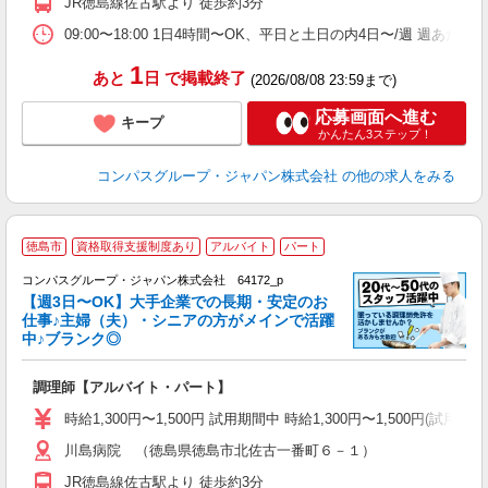
JR徳島線佐古駅より 徒歩約3分
内
ー
09:00〜18:00 1日4時間〜OK、平日と土日の内4日〜/週 週あた
1
あと
日
で掲載終了
(2026/08/08 23:59まで)
応募画面へ進む
キープ
かんたん3ステップ！
コンパスグループ・ジャパン株式会社
の他の求人をみる
徳島市
資格取得支援制度あり
アルバイト
パート
コンパスグループ・ジャパン株式会社 64172_p
く
【週3日〜OK】大手企業での長期・安定のお
仕事♪主婦（夫）・シニアの方がメインで活躍
中♪ブランク◎
大
調理師【アルバイト・パート】
入
歓
時給1,300円〜1,500円 試用期間中 時給1,300円〜1,500円
～
川島病院 （徳島県徳島市北佐古一番町６－１）
用
O
JR徳島線佐古駅より 徒歩約3分