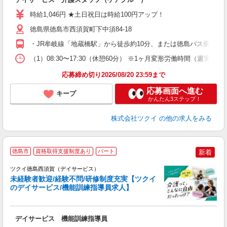
入
り
時給1,046円 ★土日祝日は時給100円アップ！
リ
ー
徳島県徳島市西須賀町下中須84-18
O
・JR牟岐線「地蔵橋駅」から徒歩約10分、または徳島バス乗車「
な
（1）08:30〜17:30（休憩60分） ※1ヶ月変形労働時間（週実
髪
応募締め切り2026/08/20 23:59まで
応募画面へ進む
キープ
かんたん3ステップ！
株式会社ツクイ
の他の求人をみる
徳島市
資格取得支援制度あり
パート
新着
ツクイ徳島西須賀（デイサービス）
未経験者歓迎/経験不問/研修制度充実【ツクイ
のデイサービス/機能訓練指導員求人】
各
デイサービス 機能訓練指導員
入