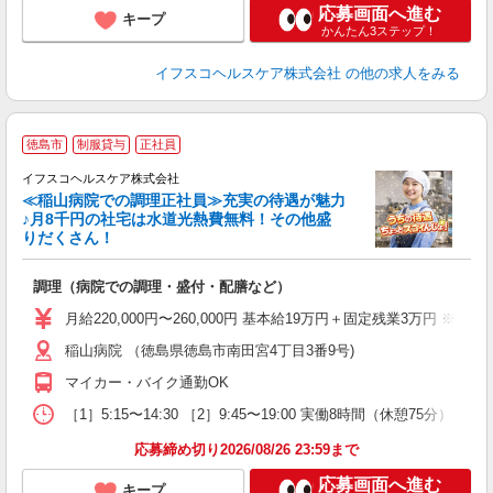
応募画面へ進む
キープ
かんたん3ステップ！
イフスコヘルスケア株式会社
の他の求人をみる
＼
徳島市
制服貸与
正社員
イフスコヘルスケア株式会社
≪稲山病院での調理正社員≫充実の待遇が魅力
ー
♪月8千円の社宅は水道光熱費無料！その他盛
りだくさん！
シ
調理（病院での調理・盛付・配膳など）
女
月給220,000円〜260,000円 基本給19万円＋固定残業3万円 
あ
稲山病院 （徳島県徳島市南田宮4丁目3番9号)
ィ
マイカー・バイク通勤OK
［1］5:15〜14:30 ［2］9:45〜19:00 実働8時間（休憩75分） ※
応募締め切り2026/08/26 23:59まで
応募画面へ進む
キープ