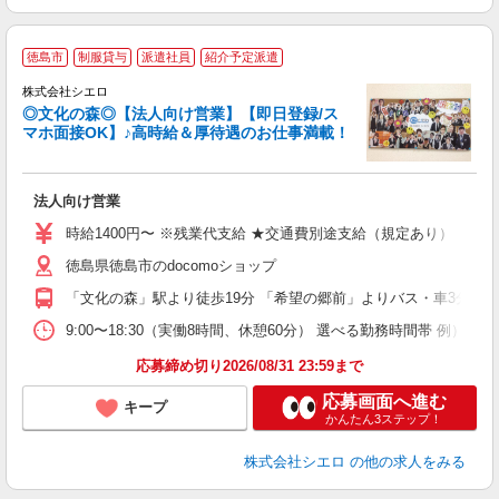
★
徳島市
制服貸与
派遣社員
紹介予定派遣
株式会社シエロ
◎文化の森◎【法人向け営業】【即日登録/ス
マホ面接OK】♪高時給＆厚待遇のお仕事満載！
け
法人向け営業
即
学
時給1400円〜 ※残業代支給 ★交通費別途支給（規定あり） ゜+゜
払
徳島県徳島市のdocomoショップ
勤
職
「文化の森」駅より徒歩19分 「希望の郷前」よりバス・車3分
9:00〜18:30（実働8時間、休憩60分） 選べる勤務時間帯 例）9:00〜1
応募締め切り2026/08/31 23:59まで
応募画面へ進む
キープ
かんたん3ステップ！
株式会社シエロ
の他の求人をみる