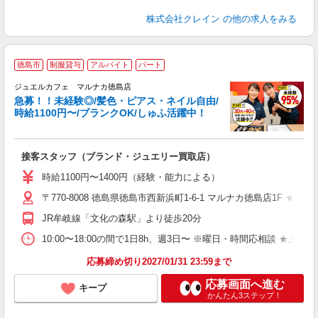
株式会社クレイン
の他の求人をみる
徳島市
制服貸与
アルバイト
パート
ジュエルカフェ マルナカ徳島店
急募！！未経験◎/髪色・ピアス・ネイル自由/
時給1100円〜/ブランクOK/しゅふ活躍中！
ん
接客スタッフ（ブランド・ジュエリー買取店）
女
時給1100円〜1400円（経験・能力による）
ド
〒770-8008 徳島県徳島市西新浜町1-6-1 マルナカ徳島店1F ★車
日
ピ
JR牟岐線「文化の森駅」より徒歩20分
取
割
10:00〜18:00の間で1日8h、週3日〜 ※曜日・時間応相談 ★土
応募締め切り2027/01/31 23:59まで
応募画面へ進む
キープ
かんたん3ステップ！