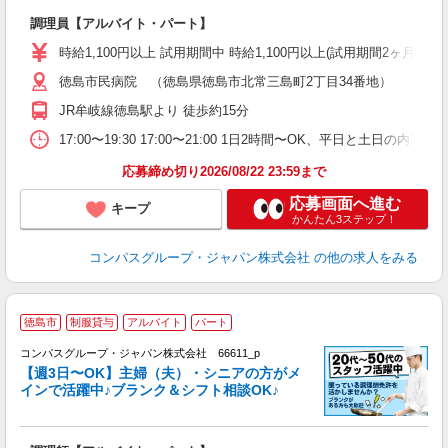
大
調理員【アルバイト・パート】
入
歓
時給1,100円以上 試用期間中 時給1,100円以上(試用期間2ヶ月
～
徳島市民病院 （徳島県徳島市北常三島町2丁目34番地）
用
O
JR牟岐線徳島駅より 徒歩約15分
朝
ク
17:00〜19:30 17:00〜21:00 1日2時間〜OK、平日と土日の内
応募締め切り2026/08/22 23:59まで
応募画面へ進む
キープ
かんたん3ステップ！
コンパスグループ・ジャパン株式会社
の他の求人をみる
徳島市
制服貸与
アルバイト
パート
コンパスグループ・ジャパン株式会社 66611_p
く
【週3日〜OK】主婦（夫）・シニアの方がメ
インで活躍中♪ブランク＆シフト相談OK♪
大