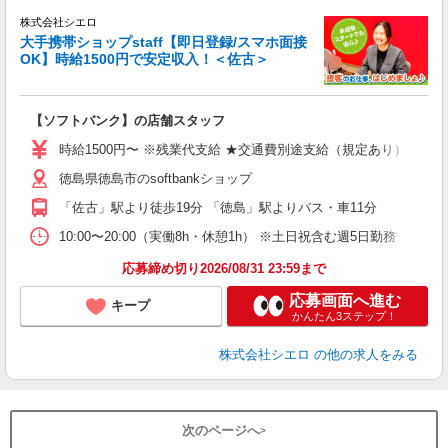
株式会社シエロ
大手携帯ショップstaff【即日登録/スマホ面接
OK】時給1500円で安定収入！＜佐古＞
務
即
【ソフトバンク】の店舗スタッフ
躍
ー
時給1500円〜 ※残業代支給 ★交通費別途支給（規定あり） ゜+゜
自
徳島県徳島市のsoftbankショップ
ど
「佐古」駅より徒歩19分 「徳島」駅よりバス・車11分
10:00〜20:00（実働8h・休憩1h） ※土日祝含む週5日勤務
応募締め切り2026/08/31 23:59まで
応募画面へ進む
キープ
かんたん3ステップ！
株式会社シエロ
の他の求人をみる
次のページへ