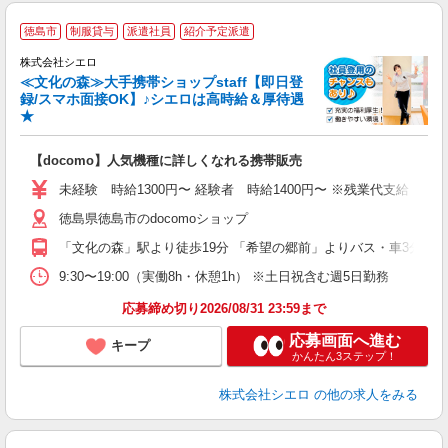
★
徳島市
制服貸与
派遣社員
紹介予定派遣
♪
株式会社シエロ
≪文化の森≫大手携帯ショップstaff【即日登
録/スマホ面接OK】♪シエロは高時給＆厚待遇
★
い
即
【docomo】人気機種に詳しくなれる携帯販売
あ
未経験 時給1300円〜 経験者 時給1400円〜 ※残業代支給 ★
通
徳島県徳島市のdocomoショップ
あ
「文化の森」駅より徒歩19分 「希望の郷前」よりバス・車3分
9:30〜19:00（実働8h・休憩1h） ※土日祝含む週5日勤務
応募締め切り2026/08/31 23:59まで
応募画面へ進む
キープ
かんたん3ステップ！
株式会社シエロ
の他の求人をみる