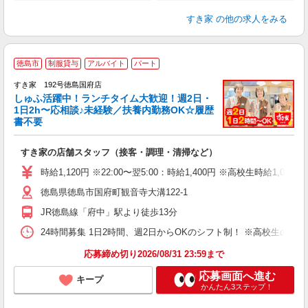
すき家
の他の求人をみる
≪
徳島市
制服貸与
アルバイト
パート
すき家 192号徳島国府店
しゅふ活躍中！ランチタイム大歓迎！週2日・
安
1日2h〜応相談♪未経験／扶養内勤務OK☆履歴
書不要
の
すき家の店舗スタッフ（接客・調理・清掃など）
履
タ
時給1,120円 ※22:00〜翌5:00：時給1,400円 ※高校生時給1,080
（
徳島県徳島市国府町観音寺大溝122-1
夜
事
JR徳島線「府中」駅より徒歩13分
24時間募集 1日2時間、週2日からOKのシフト制！ ※高校生のシ
応募締め切り2026/08/31 23:59まで
応募画面へ進む
キープ
かんたん3ステップ！