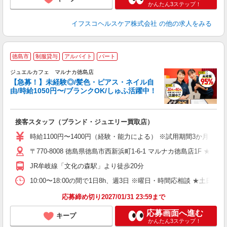
かんたん3ステップ！
イフスコヘルスケア株式会社
の他の求人をみる
徳島市
制服貸与
アルバイト
パート
ジュエルカフェ マルナカ徳島店
【急募！】未経験◎/髪色・ピアス・ネイル自
由/時給1050円〜/ブランクOK/しゅふ活躍中！
場
接客スタッフ（ブランド・ジュエリー買取店）
女
時給1100円〜1400円（経験・能力による） ※試用期間3か月（同
ド
〒770-8008 徳島県徳島市西新浜町1-6-1 マルナカ徳島店1F ★車
日
ピ
JR牟岐線「文化の森駅」より徒歩20分
取
割
10:00〜18:00の間で1日8h、週3日 ※曜日・時間応相談 ★土日
応募締め切り2027/01/31 23:59まで
応募画面へ進む
キープ
かんたん3ステップ！