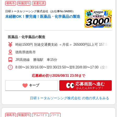
◎
徳島市
制服貸与
派遣社員
n
日研トータルソーシング株式会社（お仕事No.9A880）
ー
未経験OK！寮完備！医薬品・化学薬品の製造
z
談
W
医薬品・化学薬品の製造
入
交
時給1500円 別途交通費支給 ＜月収＞ 265000円以上可 157.5H＋残業
徳島県徳島市
JR高徳線 勝瑞駅 車15分
8:00〜16:30/16:00〜翌0:30/23:50〜翌8:20/8:00〜17:00（交替制）
応募締め切り2026/08/31 23:59まで
応募画面へ進む
キープ
かんたん3ステップ！
日研トータルソーシング株式会社
の他の求人をみる
徳島市
制服貸与
アルバイト
パート