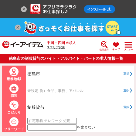
中国・四国
の求人
▼エリア変更
徳島市の制服貸与のバイト・アルバイト・パートの求人情報一覧
徳島市
選択
勤務地/駅
未設定
例）食品、事務、アパレル
選択
職種
制服貸与
選択
こだわり
を含まない
フリーワード