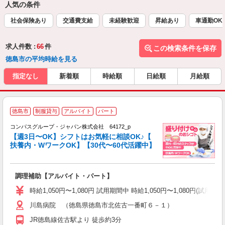
人気の条件
社会保険あり
交通費支給
未経験歓迎
昇給あり
車通勤OK
求人件数 :
66
件
この検索条件を保存
徳島市の平均時給を見る
指定なし
新着順
時給順
日給順
月給順
徳島市
制服貸与
アルバイト
パート
コンパスグループ・ジャパン株式会社 64172_p
く
【週3日〜OK】シフトはお気軽に相談OK♪【
扶養内・WワークOK】【30代〜60代活躍中】
大
調理補助【アルバイト・パート】
入
歓
時給1,050円〜1,080円 試用期間中 時給1,050円〜1,080円
～
川島病院 （徳島県徳島市北佐古一番町６－１）
用
2
JR徳島線佐古駅より 徒歩約3分
内