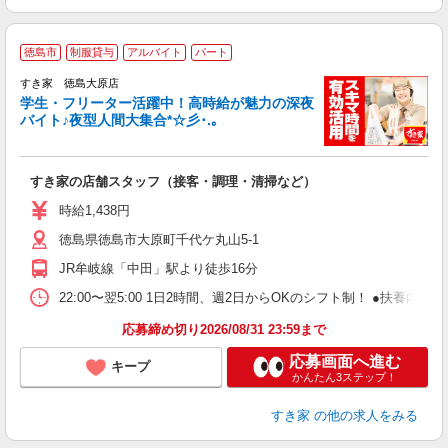
徳島市
制服貸与
アルバイト
パート
すき家 徳島大原店
学生・フリーター活躍中！高時給が魅力の深夜
バイト♪夜型人間大集合*☆彡･.｡
つ
すき家の店舗スタッフ（接客・調理・清掃など）
履
ミ
時給1,438円
～
徳島県徳島市大原町千代ケ丸山5-1
勤
社
JR牟岐線「中田」駅より徒歩16分
22:00〜翌5:00 1日2時間、週2日からOKのシフト制！ ●扶養内勤務
応募締め切り2026/08/31 23:59まで
応募画面へ進む
キープ
かんたん3ステップ！
すき家
の他の求人をみる