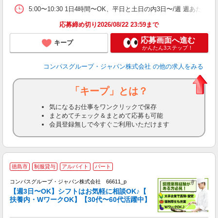
W
5:00〜10:30 1日4時間〜OK、平日と土日の内3日〜/週 週あたり
応募締め切り2026/08/22 23:59まで
応募画面へ進む
キープ
かんたん3ステップ！
コンパスグループ・ジャパン株式会社
の他の求人をみる
「キープ」とは？
気になるお仕事をワンクリックで保存
まとめてチェック＆まとめて応募も可能
会員登録無しで今すぐご利用いただけます
徳島市
制服貸与
アルバイト
パート
コンパスグループ・ジャパン株式会社 66611_p
く
【週3日〜OK】シフトはお気軽に相談OK♪【
扶養内・WワークOK】【30代〜60代活躍中】