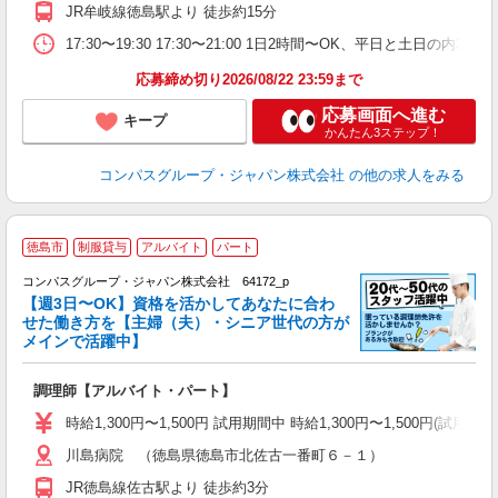
2
JR牟岐線徳島駅より 徒歩約15分
内
副
17:30〜19:30 17:30〜21:00 1日2時間〜OK、平日と土日の内
応募締め切り2026/08/22 23:59まで
応募画面へ進む
キープ
かんたん3ステップ！
コンパスグループ・ジャパン株式会社
の他の求人をみる
徳島市
制服貸与
アルバイト
パート
コンパスグループ・ジャパン株式会社 64172_p
く
【週3日〜OK】資格を活かしてあなたに合わ
せた働き方を【主婦（夫）・シニア世代の方が
メインで活躍中】
大
調理師【アルバイト・パート】
入
歓
時給1,300円〜1,500円 試用期間中 時給1,300円〜1,500円
～
川島病院 （徳島県徳島市北佐古一番町６－１）
用
O
JR徳島線佐古駅より 徒歩約3分
朝