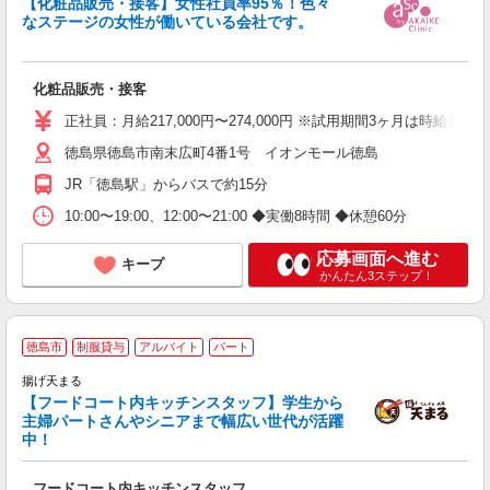
【化粧品販売・接客】女性社員率95％！色々
勤
なステージの女性が働いている会社です。
ン
化粧品販売・接客
正社員：月給217,000円〜274,000円 ※試用期間3ヶ月は時給1,
徳島県徳島市南末広町4番1号 イオンモール徳島
JR「徳島駅」からバスで約15分
10:00〜19:00、12:00〜21:00 ◆実働8時間 ◆休憩60分
応募画面へ進む
キープ
かんたん3ステップ！
徳島市
制服貸与
アルバイト
パート
揚げ天まる
【フードコート内キッチンスタッフ】学生から
主婦パートさんやシニアまで幅広い世代が活躍
履
中！
活
K
フードコート内キッチンスタッフ