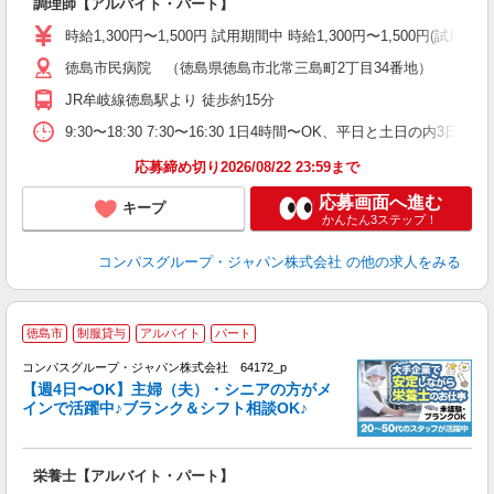
調理師【アルバイト・パート】
入
歓
時給1,300円〜1,500円 試用期間中 時給1,300円〜1,500円
～
徳島市民病院 （徳島県徳島市北常三島町2丁目34番地）
用
O
JR牟岐線徳島駅より 徒歩約15分
朝
ク
9:30〜18:30 7:30〜16:30 1日4時間〜OK、平日と土日の内3日
応募締め切り2026/08/22 23:59まで
応募画面へ進む
キープ
かんたん3ステップ！
コンパスグループ・ジャパン株式会社
の他の求人をみる
徳島市
制服貸与
アルバイト
パート
コンパスグループ・ジャパン株式会社 64172_p
く
【週4日〜OK】主婦（夫）・シニアの方がメ
インで活躍中♪ブランク＆シフト相談OK♪
大
栄養士【アルバイト・パート】
入