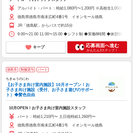
転
割
アルバイト・パート：時給1,080円〜1,200円 ※高校生1,050円
徳島県徳島市南末広町4番1号 イオンモール徳島
JR「徳島駅」からバスで約15分
9:00〜21:00 11:00〜15:00 ◆シフト制 ◆実働8時間
応募画面へ進む
キープ
かんたん3ステップ！
徳島市
制服貸与
パート
ちきゅうのにわ
【お子さま向け室内施設】10月オープン！お
子さま向け施設（受付、お子さま遊びのサポー
ト）◆髪色自由
た
10月OPEN！お子さま向け室内施設スタッフ
未
ボ
パート：時給1,210円〜 土日祝時給1,260円〜
日
徳島県徳島市南末広町4番1号 イオンモール徳島
ス
り