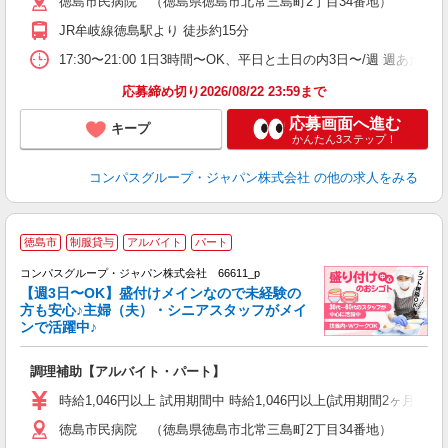
徳島市民病院 （徳島県徳島市北常三島町2丁目34番地）
用
2
JR牟岐線徳島駅より 徒歩約15分
車
17:30〜21:00 1日3時間〜OK、平日と土日の内3日〜/週 週あた
応募締め切り2026/08/22 23:59まで
応募画面へ進む
キープ
かんたん3ステップ！
コンパスグループ・ジャパン株式会社
の他の求人をみる
徳島市
制服貸与
アルバイト
パート
コンパスグループ・ジャパン株式会社 66611_p
く
【週3日〜OK】盛付けメインなので未経験の
方も安心♪主婦（夫）・シニアスタッフがメイ
ンで活躍中♪
大
調理補助【アルバイト・パート】
入
歓
時給1,046円以上 試用期間中 時給1,046円以上(試用期間2ヶ月
～
徳島市民病院 （徳島県徳島市北常三島町2丁目34番地）
用