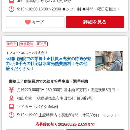
JR「徳島駅」からバスで約15分
9:15〜18:00 13:00〜20:00 ◆シフト制 ◆時間・曜日
詳細を見る
キープ
＼
徳島市
制服貸与
正社員
イフスコヘルスケア株式会社
≪稲山病院での栄養士正社員≫充実の待遇が魅
ー
力♪月8千円の社宅は水道光熱費無料！その他
盛りだくさん！
シ
栄養士／病院厨房での給食管理事務・調理補助
女
月給220,000円〜260,000円 基本給19万円＋固定残業3万円 
あ
稲山病院 （徳島県徳島市南田宮4丁目3番9号)
ィ
マイカー・バイク通勤可
5:15〜19:00 上記時間内で実働8時間（休憩60分） ※シフト制
応募締め切り2026/08/26 23:59まで