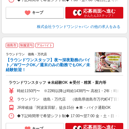
応募画面へ進む
キープ
かんたん3ステップ！
株式会社ラウンドワンジャパン
の他の求人をみる
徳島市
制服貸与
アルバイト
ラウンドワン 徳島・万代店
【ラウンドワンスタッフ】夜〜深夜勤務のバイ
や
ト／WワークOK／週末のみの勤務でもOK／未
経験歓迎！
柔
大
ラウンドワンスタッフ ★未経験OK ★受付・精算・案内等
車
時給1150円〜 ※22時以降は時給1438円〜 高校1・2年：時給110
ラウンドワン 徳島・万代店 （徳島県徳島市万代町4丁目19番地
JR牟岐線「阿波富田駅」徒歩15分 ★車・バイク通勤OK
◆下記時間帯で希望シフト制◆ 17:00〜翌7:00 金・土・日
応募画面へ進む
キープ