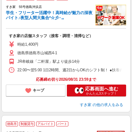
すき家 55号徳島沖浜店
学生・フリーター活躍中！高時給が魅力の深夜
バイト♪夜型人間大集合*☆彡･.｡
つ
すき家の店舗スタッフ（接客・調理・清掃など）
履
ミ
時給1,400円
～
徳島県徳島市山城西4-1
勤
社
JR牟岐線「二軒屋」駅より徒歩14分
22:00〜翌5:00 1日2時間、週2日からOKのシフト制！ ●扶養内勤務
応募締め切り2026/08/31 23:59まで
応募画面へ進む
キープ
かんたん3ステップ！
すき家
の他の求人をみる
徳島市
制服貸与
アルバイト
パート