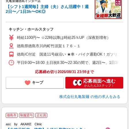
丸亀製麺徳島インター店
【シフト1週間毎】主婦（夫）さん活躍中！週
2日〜／1日3h〜OK◎
ル
キッチン・ホールスタッフ
入
者
時給1100円〜 ☆22時以降は時給25％UP（深夜割増有）
歓
徳島県徳島市川内町竹須賀１７６－１
～
り
徳島IC付近 国道11号線沿い ★車・バイク通勤OK！ガソリン
O
平
平日9:00〜18:00 土日祝8:30〜22:30の間で、週2日
型
応募締め切り2026/08/31 23:59まで
応募画面へ進む
キープ
かんたん3ステップ！
株式会社丸亀製麺
の他の求人をみる
徳島市
制服貸与
正社員
asc by AKAIKE Clinic
未