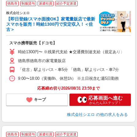
★
徳島市
制服貸与
派遣社員
紹介予定派遣
♪
株式会社シエロ
【即日登録/スマホ面接OK】家電量販店で最新
スマホを販売！時給1300円で安定収入！＜佐
古＞
事
即
スマホ携帯販売【ドコモ】
あ
時給1300円〜 ※残業代支給 ★交通費別途支給（規定あり） ゜+゜
通
徳島県徳島市の家電量販店
あ
「佐古」駅よりバス・車5分 「徳島」駅よりバス・車7分
9:00〜18:00（実働8h、休憩1h） ※土日祝含む週5日勤務
応募締め切り2026/08/31 23:59まで
応募画面へ進む
キープ
かんたん3ステップ！
株式会社シエロ
の他の求人をみる
★
徳島市
制服貸与
派遣社員
紹介予定派遣
♪