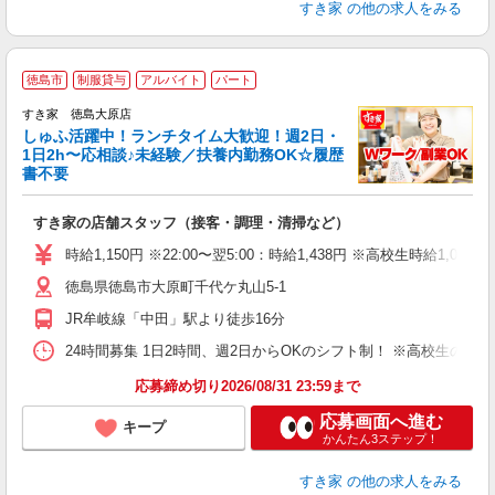
すき家
の他の求人をみる
≪
徳島市
制服貸与
アルバイト
パート
すき家 徳島大原店
しゅふ活躍中！ランチタイム大歓迎！週2日・
安
1日2h〜応相談♪未経験／扶養内勤務OK☆履歴
書不要
の
すき家の店舗スタッフ（接客・調理・清掃など）
履
タ
時給1,150円 ※22:00〜翌5:00：時給1,438円 ※高校生時給1,080
（
徳島県徳島市大原町千代ケ丸山5-1
夜
事
JR牟岐線「中田」駅より徒歩16分
24時間募集 1日2時間、週2日からOKのシフト制！ ※高校生のシ
応募締め切り2026/08/31 23:59まで
応募画面へ進む
キープ
かんたん3ステップ！
すき家
の他の求人をみる