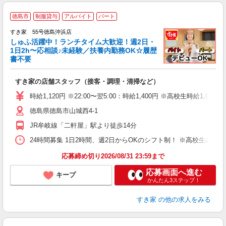
≪
徳島市
制服貸与
アルバイト
パート
すき家 55号徳島沖浜店
しゅふ活躍中！ランチタイム大歓迎！週2日・
安
1日2h〜応相談♪未経験／扶養内勤務OK☆履歴
書不要
の
すき家の店舗スタッフ（接客・調理・清掃など）
履
タ
時給1,120円 ※22:00〜翌5:00：時給1,400円 ※高校生時給1,080
（
徳島県徳島市山城西4-1
夜
事
JR牟岐線「二軒屋」駅より徒歩14分
24時間募集 1日2時間、週2日からOKのシフト制！ ※高校生のシ
応募締め切り2026/08/31 23:59まで
応募画面へ進む
キープ
かんたん3ステップ！
すき家
の他の求人をみる