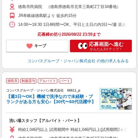
～
徳島市民病院 （徳島県徳島市北常三島町2丁目34番地）
用
2
JR牟岐線徳島駅より 徒歩約15分
内
ー
14:00〜19:30 1日4時間〜OK、平日と土日の内3日〜/週 週あた
応募締め切り2026/08/22 23:59まで
応募画面へ進む
キープ
かんたん3ステップ！
コンパスグループ・ジャパン株式会社
の他の求人をみる
徳島市
制服貸与
アルバイト
パート
コンパスグループ・ジャパン株式会社 66611_p
く
【週3日〜OK】機械で洗浄なので未経験・ブ
ランクがある方も安心♪【30代〜60代活躍中】
大
洗い場スタッフ【アルバイト・パート】
入
歓
時給1,046円以上 試用期間中 時給1,046円以上(試用期間2ヶ月
～