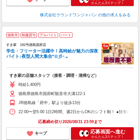
かんたん3ステップ！
株式会社ラウンドワンジャパン
の他の求人をみる
徳島市
制服貸与
アルバイト
パート
すき家 192号徳島国府店
学生・フリーター活躍中！高時給が魅力の深夜
バイト♪夜型人間大集合*☆彡･.｡
つ
すき家の店舗スタッフ（接客・調理・清掃など）
履
ミ
時給1,400円
～
徳島県徳島市国府町観音寺大溝122-1
勤
社
JR徳島線「府中」駅より徒歩13分
22:00〜翌5:00 1日2時間、週2日からOKのシフト制！ ●扶養内勤務
応募締め切り2026/08/31 23:59まで
応募画面へ進む
キープ
かんたん3ステップ！