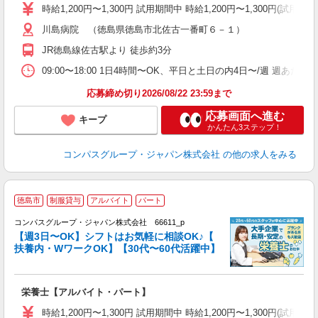
歓
時給1,200円〜1,300円 試用期間中 時給1,200円〜1,300円
～
川島病院 （徳島県徳島市北佐古一番町６－１）
用
2
JR徳島線佐古駅より 徒歩約3分
内
ー
09:00〜18:00 1日4時間〜OK、平日と土日の内4日〜/週 週あた
応募締め切り2026/08/22 23:59まで
応募画面へ進む
キープ
かんたん3ステップ！
コンパスグループ・ジャパン株式会社
の他の求人をみる
徳島市
制服貸与
アルバイト
パート
コンパスグループ・ジャパン株式会社 66611_p
く
【週3日〜OK】シフトはお気軽に相談OK♪【
扶養内・WワークOK】【30代〜60代活躍中】
大
栄養士【アルバイト・パート】
入
歓
時給1,200円〜1,300円 試用期間中 時給1,200円〜1,300円