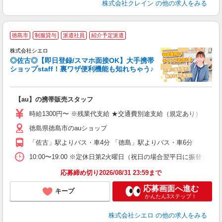
株式会社クレイン
の他の求人をみる
★
徳島市
制服貸与
派遣社員
紹介予定派遣
♪
株式会社シエロ
◎佐古◎【即日登録/スマホ面接OK】大手携帯
ショップstaff！裏ワザ便利機能も知れちゃう♪
理
【au】の携帯販売スタッフ
即
時給1300円〜 ※残業代支給 ★交通費別途支給（規定あり） ゜+゜
あ
徳島県徳島市のauショップ
K
「佐古」駅よりバス・車4分 「徳島」駅よりバス・車6分
貸
10:00〜19:00 ※定休日第2火曜日（祝日の場合翌平日に振替）
応募締め切り2026/08/31 23:59まで
応募画面へ進む
キープ
かんたん3ステップ！
株式会社シエロ
の他の求人をみる