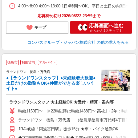
ま
4:00〜8:00 4:00〜13:00 1日4時間〜OK、平日と土日の内3日
応募締め切り2026/08/22 23:59まで
応募画面へ進む
キープ
かんたん3ステップ！
コンパスグループ・ジャパン株式会社
の他の求人をみる
■
徳島市
制服貸与
アルバイト
レ
ラウンドワン 徳島・万代店
●【ラウンドワンスタッフ】●未経験者大歓迎●
土日だけの勤務もOK●仲間ができる楽しいバ
は
イト●
高
～
ラウンドワンスタッフ ★未経験OK ★受付・精算・案内等
禁
服
時給1150円〜 ※22時以降は時給1438円〜 高校1・2年：時給110
ラウンドワン 徳島・万代店 （徳島県徳島市万代町4丁目19番地
JR牟岐線「阿波富田駅」徒歩15分 ★車・バイク通勤OK
◆下記時間帯で希望シフト制◆ 7:00〜翌7:00（曜日により異なる） 