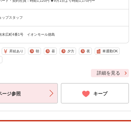
ート・契約社員：時給1,120円 ★9月1日より時給1,170円〜
ョップスタッフ
南末広町4番1号 イオンモール徳島
昇給あり
朝
昼
夕方
夜
車通勤OK
り
詳細を見る
ページ参照
キープ