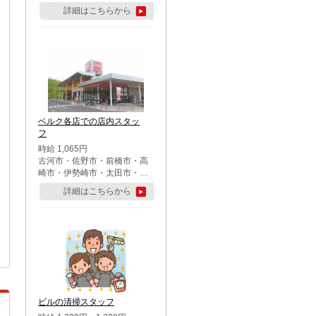
詳細はこちらから
ベルク各店での店内スタッ
フ
時給 1,065円
古河市・佐野市・前橋市・高
崎市・伊勢崎市・太田市・館
林市・藤岡市・大泉町・さい
詳細はこちらから
たま市北区・川越市・熊谷
市・行田市・秩父市・所沢
市・飯能市・東松山市・坂戸
市・鶴ケ島市・千葉市中央
区・市川市・松戸市・習志野
市・柏市・流山市・八千代
市・足立区・江戸川区・八王
子市・町田市
ビルの清掃スタッフ