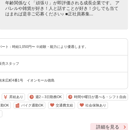
年齢関係なく「頑張り」が即評価される成長企業です。 ア
パレルや雑貨が好き！人と話すことが好き！少しでも当て
はまれば是非ご応募ください♪ ■正社員募集...
ート：時給1,050円〜 ※経験・能力により優遇します。
販売スタッフ
南末広町4番1号 イオンモール徳島
昇給あり
週2～3日勤務OK
時間や曜日が選べる・シフト自由
勤OK
バイク通勤OK
交通費支給
社会保険あり
り
詳細を見る