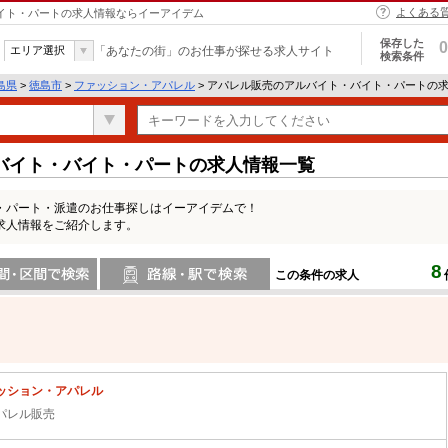
よくある
バイト・パートの求人情報ならイーアイデム
保存した
0
エリア選択
「あなたの街」のお仕事が探せる求人サイト
検索条件
島県
>
徳島市
>
ファッション・アパレル
> アパレル販売のアルバイト・バイト・パートの
バイト・バイト・パートの求人情報一覧
・パート・派遣のお仕事探しはイーアイデムで！
求人情報をご紹介します。
8
この条件の求人
間で検索
路線・駅・駅で検索
ッション・アパレル
パレル販売