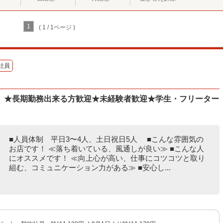
1
( 1 / 1ページ )
社員
】★長期勤務出来る方歓迎★未経験者歓迎★学生・フリーター
■人員体制 平日3〜4人、土日祝日5人 ■こんな雰囲気の
お店です！ ≪落ち着いている、風通しが良い≫ ■こんな人
にオススメです！ ≪向上心が高い、仕事にコツコツと取り
組む、コミュニケーション力がある≫ ■安心し...