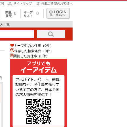
質問
サイトマップ
掲載ご希望のお客様へ
閲覧
キープ
0
0
履歴
リスト
ログイン
求人一覧
キープ中のお仕事（0件）
保存した検索条件（
0
件）
閲覧したお仕事（0件）
件