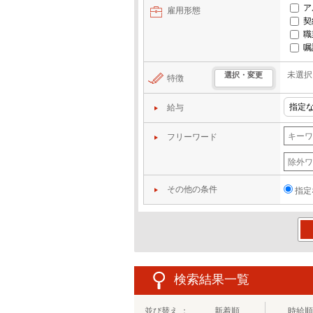
ア
雇用形態
契
職
嘱
未選択
選択・変更
特徴
給与
フリーワード
その他の条件
指定
この
検索結果一覧
並び替え ：
新着順
時給順