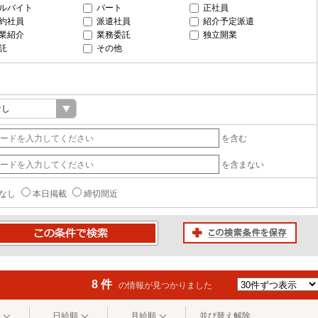
ルバイト
パート
正社員
約社員
派遣社員
紹介予定派遣
業紹介
業務委託
独立開業
託
その他
を含む
を含まない
なし
本日掲載
締切間近
この検索条件を保存
条件で検索
8 件
の情報が見つかりました
日給順
月給順
並び替え解除