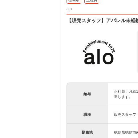
徳島市
正社員
alo
【販売スタッフ】アパレル未経
正社員：月給19
給与
遇します。
職種
販売スタッフ
勤務地
徳島県徳島市