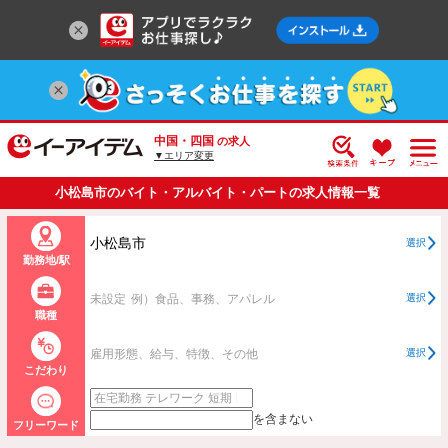
中国・四国
の求人
▼エリア変更
小松島市のバイト・アルバイト・パートの求人情報一覧
小松島市
選択
勤務地/駅
未設定
例）食品、事務、アパレル
選択
職種
雇用形態、給与、特徴、その他
選択
こだわり
を含まない
フリーワード