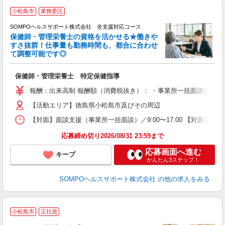
小松島市
業務委託
SOMPOヘルスサポート株式会社 全支援対応コース
保健師・管理栄養士の資格を活かせる★働きや
すさ抜群！仕事量も勤務時間も、都合に合わせ
て調整可能です◎
支
保健師・管理栄養士 特定保健指導
報酬：出来高制 報酬額（消費税抜き）： ・事業所一括面談(対面) 1日：
【活動エリア】徳島県小松島市及びその周辺
【対面】面談支援（事業所一括面談）／9:00〜17:00 【対面】面
応募締め切り2026/08/31 23:59まで
応募画面へ進む
キープ
かんたん3ステップ！
SOMPOヘルスサポート株式会社
の他の求人をみる
小松島市
正社員