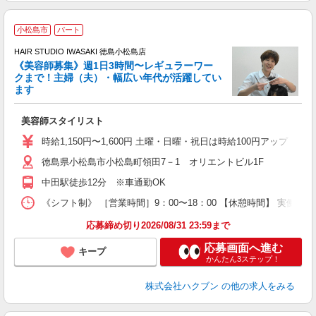
小松島市
パート
す
HAIR STUDIO IWASAKI 徳島小松島店
《美容師募集》週1日3時間〜レギュラーワー
クまで！主婦（夫）・幅広い年代が活躍してい
ます
未
W
美容師スタイリスト
時給1,150円〜1,600円 土曜・日曜・祝日は時給100円アップ ※
徳島県小松島市小松島町領田7－1 オリエントビル1F
中田駅徒歩12分 ※車通勤OK
《シフト制》 ［営業時間］9：00〜18：00 【休憩時間】 実働6
応募締め切り2026/08/31 23:59まで
応募画面へ進む
キープ
かんたん3ステップ！
株式会社ハクブン
の他の求人をみる