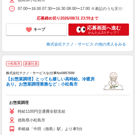
07:00〜16:00 07:30〜16:30 08:00〜17:00 ※表記の
応募締め切り2026/08/31 23:59まで
応募画面へ進む
キープ
かんたん3ステップ！
株式会社テクノ・サービス
の他の求人をみる
小松島市
派遣社員
株式会社テクノ・サービス/お仕事No/0857699
【お惣菜調理】とっても嬉しい高時給。冷暖房
ギ
あり。お惣菜調理業務など：小松島市
ま
お惣菜調理
履
時給1100円交通費全額支給
徳島県小松島市
牟岐線「中田（徳島）駅」より車5分