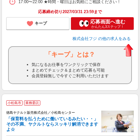
17:00〜22:00 ★時間・曜日はお気軽にご相談ください！
応募締め切り2027/03/31 23:59まで
応募画面へ進む
キープ
かんたん3ステップ！
株式会社フジ
の他の求人をみる
「キープ」とは？
気になるお仕事をワンクリックで保存
まとめてチェック＆まとめて応募も可能
会員登録無しで今すぐご利用いただけます
小松島市
業務委託
徳島ヤクルト販売株式会社／小松島センター
「保育料を払うために働いているみたい・・」
その不満、ヤクルトならスッキリ解消できます
よ☆
し
未