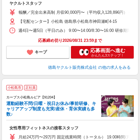
ヤクルトスタッフ
企
報酬／完全出来高制 月収90,000円〜（平均収入128,896
【宅配センター】小松島 徳島県小松島市神田瀬町4-15
週4日〜週5日（平日のみ） 9:00〜14:00/8:30〜16:00 研修期間：
応募締め切り2026/08/31 23:59まで
応募画面へ進む
キープ
かんたん3ステップ！
徳島ヤクルト販売株式会社
の他の求人をみる
小松島市
正社員
カーブス小松島ルピア【91204】
運動経験不問/日曜・祝日お休み/事前研修、キ
ャリアアップ制度も充実/産休・育休実績も多
数♪
て
女性専用フィットネスの接客スタッフ
ボ
月給24万円〜29万円 固定残業時間（トータル） 19.00時間/月 残業代