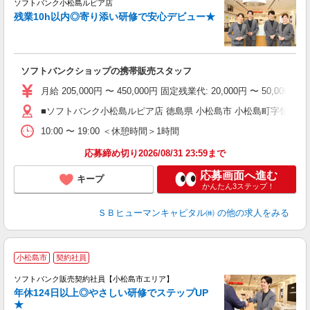
ソフトバンク小松島ルピア店
残業10h以内◎寄り添い研修で安心デビュー★
元
ソフトバンクショップの携帯販売スタッフ
月給 205,000円 〜 450,000円 固定残業代: 20,000
■ソフトバンク小松島ルピア店 徳島県 小松島市 小松島町字領田 2
10:00 〜 19:00 ＜休憩時間＞1時間
応募締め切り2026/08/31 23:59まで
応募画面へ進む
キープ
かんたん3ステップ！
ＳＢヒューマンキャピタル㈱
の他の求人をみる
小松島市
契約社員
ソフトバンク販売契約社員【小松島市エリア】
年休124日以上◎やさしい研修でステップUP
で
★