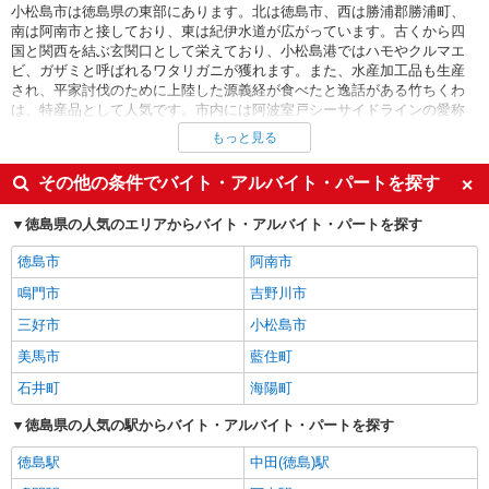
小松島市は徳島県の東部にあります。北は徳島市、西は勝浦郡勝浦町、
南は阿南市と接しており、東は紀伊水道が広がっています。古くから四
国と関西を結ぶ玄関口として栄えており、小松島港ではハモやクルマエ
ビ、ガザミと呼ばれるワタリガニが獲れます。また、水産加工品も生産
され、平家討伐のために上陸した源義経が食べたと逸話がある竹ちくわ
は、特産品として人気です。市内には阿波室戸シーサイドラインの愛称
がついたＪＲ牟岐線が通っています。鉄道に並行して市の中心を国道５
もっと見る
５号、海側を徳島県道１２０号徳島小松島線が縦断しています。ほかに
も県道、一般県道が数多く整備されており、自家用車やバスを利用して
その他の条件でバイト・アルバイト・パートを探す
市内外をスムーズに移動できます。県道１２０号沿いには大型の病院が
立地しており、その周辺にはホームセンター、衣料量販店、靴屋、ドラ
徳島県の人気のエリアからバイト・アルバイト・パートを探す
ッグストア、１００円ショップ、コンビニ、スーパー、カフェ、ファミ
レス、食堂などの飲食店が立ち並んでいます。国道５５号沿いにも商業
徳島市
阿南市
施設があり、ショッピングモール、携帯電話販売店、家電量販店、ガソ
リンスタンド、ディスカウントストア、パチンコ店、ファーストフード
鳴門市
吉野川市
店、レストランがあります。そのため長期・短期の販売員、接客・案内
三好市
小松島市
スタッフ、薬剤師、ホールスタッフ、清掃スタッフ、施設警備員、調理
スタッフのバイトが充実しています。また、病院には保育園が設置され
美馬市
藍住町
ており、保育士、看護師の募集もあります。小松島市はサービス業の就
業者が増加しましたが、農業も盛んに行われています。特におがくずな
石井町
海陽町
どに栄養素を混ぜて固めた菌床の中で育てられた菌床シイタケが有名
で、全国でもトップクラスの出荷量です。市内には生椎茸の選別・荷
徳島県の人気の駅からバイト・アルバイト・パートを探す
造、椎茸作業補助員の求人も見つかります。小松島市には「金長物語」
徳島駅
中田(徳島)駅
という伝説が残されています。命を救ってもらった狸が恩を返すために
不思議な力で人間の店を繁盛させた物語で、市内には狸たちの銅像が立