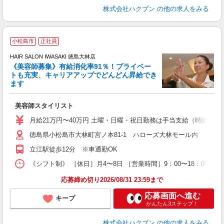
株式会社ハクブン
の他の求人をみる
小松島市
正社員
HAIR SALON IWASAKI 徳島大林店
《美容師募集》有給消化率91％！プライベー
トも充実、キャリアアップでどんどん昇給でき
択
ます
昇
美容師スタイリスト
月給21万円〜40万円 土曜・日曜・祝日勤務は手当支給（時給換算1
徳島県小松島市大林町宮ノ本81-1 ハローズ大林モール内
立江駅徒歩12分 ※車通勤OK
《シフト制》 ［休日］月4〜8日 ［営業時間］9：00〜18：00
応募締め切り2026/08/31 23:59まで
応募画面へ進む
キープ
かんたん3ステップ！
株式会社ハクブン
の他の求人をみる