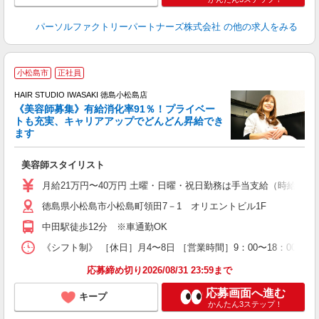
パーソルファクトリーパートナーズ株式会社
の他の求人をみる
小松島市
正社員
HAIR STUDIO IWASAKI 徳島小松島店
《美容師募集》有給消化率91％！プライベー
トも充実、キャリアアップでどんどん昇給でき
択
ます
昇
美容師スタイリスト
月給21万円〜40万円 土曜・日曜・祝日勤務は手当支給（時給換算1
徳島県小松島市小松島町領田7－1 オリエントビル1F
中田駅徒歩12分 ※車通勤OK
《シフト制》 ［休日］月4〜8日 ［営業時間］9：00〜18：00
応募締め切り2026/08/31 23:59まで
応募画面へ進む
キープ
かんたん3ステップ！