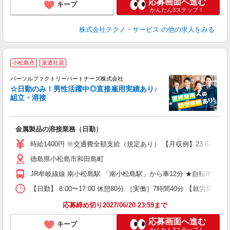
応募画面へ進む
キープ
かんたん3ステップ！
株式会社テクノ・サービス
の他の求人をみる
◆
小松島市
派遣社員
も
パーソルファクトリーパートナーズ株式会社
☆日勤のみ！男性活躍中◎直接雇用実績あり♪
組立・溶接
ー
金属製品の溶接業務（日勤）
新
（
時給1400円 ※交通費全額支給（規定あり） 【月収例】23.6万円
徳島県小松島市和田島町
JR牟岐線線 南小松島駅 「南小松島駅」から車12分 ★自転車、
【日勤】 8:00〜17:00 休憩80分 ［実働］7時間40分 【就労期間
応募締め切り2027/06/20 23:59まで
応募画面へ進む
キープ
かんたん3ステップ！