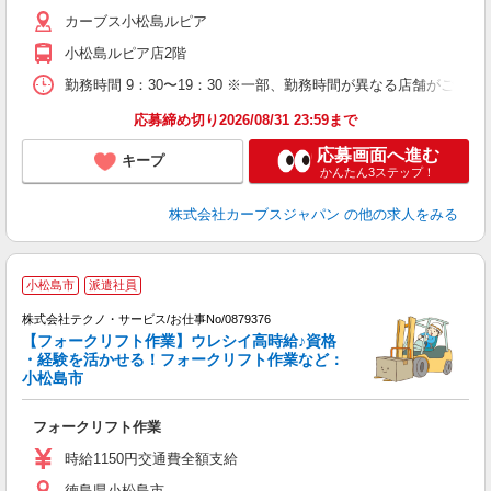
カーブス小松島ルピア
小松島ルピア店2階
勤務時間 9：30〜19：30 ※一部、勤務時間が異なる店舗がございま
応募締め切り2026/08/31 23:59まで
応募画面へ進む
キープ
かんたん3ステップ！
株式会社カーブスジャパン
の他の求人をみる
小松島市
派遣社員
株式会社テクノ・サービス/お仕事No/0879376
【フォークリフト作業】ウレシイ高時給♪資格
・経験を活かせる！フォークリフト作業など：
小松島市
ン
ノ
フォークリフト作業
履
ラ
時給1150円交通費全額支給
徳島県小松島市