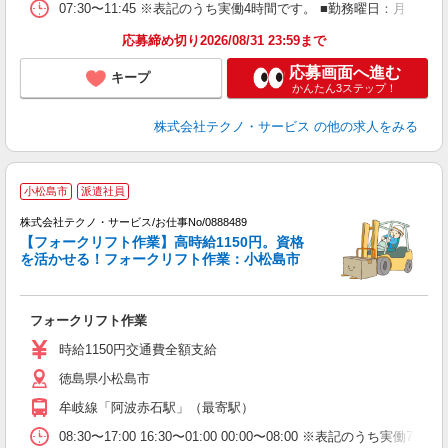
07:30〜11:45 ※表記のうち実働4時間です。 ■勤務曜日：月
応募締め切り2026/08/31 23:59まで
応募画面へ進む
キープ
かんたん3ステップ！
株式会社テクノ・サービス
の他の求人をみる
小松島市
派遣社員
株式会社テクノ・サービス/お仕事No/0888489
【フォークリフト作業】高時給1150円。資格
を活かせる！フォークリフト作業：小松島市
ジ
お
フォークリフト作業
履
ラ
時給1150円交通費全額支給
徳島県小松島市
牟岐線「阿波赤石駅」（最寄駅）
08:30〜17:00 16:30〜01:00 00:00〜08:00 ※表記