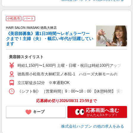
小松島市
パート
す
HAIR SALON IWASAKI 徳島大林店
《美容師募集》週1日3時間〜レギュラーワー
クまで！主婦（夫）・幅広い年代が活躍してい
ます
未
W
美容師スタイリスト
時給1,150円〜1,600円 土曜・日曜・祝日は時給100円アップ ※
徳島県小松島市大林町宮ノ本81-1 ハローズ大林モール内
立江駅徒歩12分 ※車通勤OK
《シフト制》 ［営業時間］9：00〜18：00 【休憩時間】 実働6
応募締め切り2026/08/31 23:59まで
応募画面へ進む
キープ
かんたん3ステップ！
株式会社ハクブン
の他の求人をみる