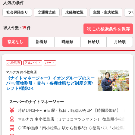
人気の条件
社会保険あり
交通費支給
未経験歓迎
主婦・主夫歓迎
フ
求人件数 :
15
件
この検索条件を保存
指定なし
新着順
時給順
日給順
月給順
小松島市
アルバイト
パート
マルナカ 南小松島店
《ナイトマネージャー》イオングループのスー
パー/買物割引・賞与・各種休暇など制度充実/
シフト相談OK
を
スーパーのナイトマネージャー
未
社
時給1441円〜 ★日曜・祝日：時給50円UP 【時間帯加給】 （16
マルナカ 南小松島店（ミナミコマツシマテン） 徳島県小松島市日開
◇JR牟岐線「南小松島」駅から徒歩8分 ◇徳島バス「小松島高校