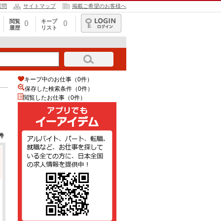
質問
サイトマップ
掲載ご希望のお客様へ
閲覧
キープ
0
0
履歴
リスト
ログイン
キープ中のお仕事（0件）
保存した検索条件（
0
件）
閲覧したお仕事（0件）
件