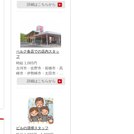
詳細はこちらから
ベルク各店での店内スタッ
フ
時給 1,065円
古河市・佐野市・前橋市・高
崎市・伊勢崎市・太田市・館
林市・藤岡市・大泉町・さい
詳細はこちらから
たま市北区・川越市・熊谷
市・行田市・秩父市・所沢
市・飯能市・東松山市・坂戸
市・鶴ケ島市・千葉市中央
区・市川市・松戸市・習志野
市・柏市・流山市・八千代
市・足立区・江戸川区・八王
子市・町田市
ビルの清掃スタッフ