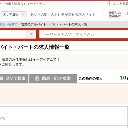
よくある
パートの求人情報ならイーアイデム
保存した
0
エリア選択
「あなたの街」のお仕事が探せる求人サイト
検索条件
島県
>
徳島市
> 営業のアルバイト・バイト・パートの求人一覧
バイト・パートの求人情報一覧
・派遣のお仕事探しはイーアイデムで！
をご紹介します。
10
この条件の求人
間で検索
路線・駅・駅で検索
べて