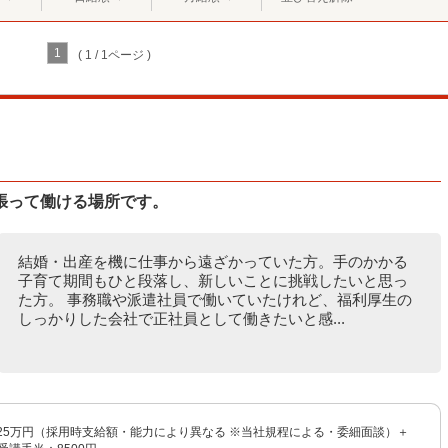
1
( 1 / 1ページ )
張って働ける場所です。
結婚・出産を機に仕事から遠ざかっていた方。手のかかる
子育て期間もひと段落し、新しいことに挑戦したいと思っ
た方。 事務職や派遣社員で働いていたけれど、福利厚生の
しっかりした会社で正社員として働きたいと感...
〜25万円（採用時支給額・能力により異なる ※当社規程による・委細面談）＋