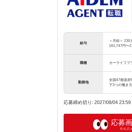
＜月給＞ 230
給与
161,747円〜
職種
カーライフプ
全国47都道
勤務地
下3つの働き方
応募締め切り: 2027/08/04 23:5
応募
かんた