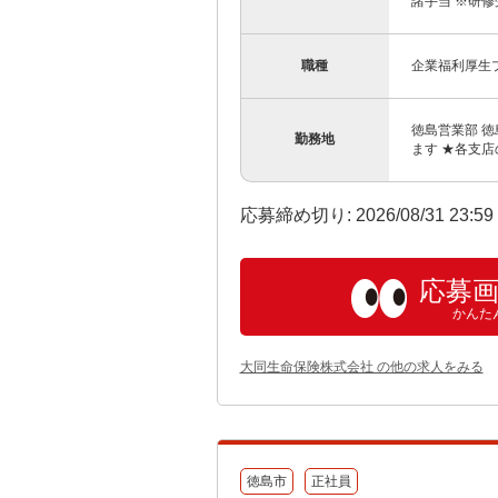
諸手当 ※研修
職種
企業福利厚生
徳島営業部 徳
勤務地
ます ★各支
応募締め切り: 2026/08/31 23:5
応募
かんた
大同生命保険株式会社 の他の求人をみる
徳島市
正社員