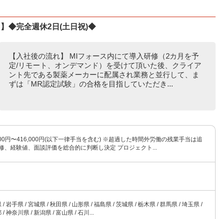
】◆完全週休2日(土日祝)◆
【入社後の流れ】 MIフォース内にて導入研修（2カ月を予
定/リモート、オンデマンド）を受けて頂いた後、クライア
ント先である製薬メーカーに配属され業務と並行して、ま
ずは「MR認定試験」の合格を目指していただき...
,000円〜416,000円(以下一律手当を含む) ※超過した時間外労働の残業手当は追
修、経験値、面談評価を総合的に判断し決定 プロジェクト...
R
/ 岩手県 / 宮城県 / 秋田県 / 山形県 / 福島県 / 茨城県 / 栃木県 / 群馬県 / 埼玉県 /
/ 神奈川県 / 新潟県 / 富山県 / 石川...