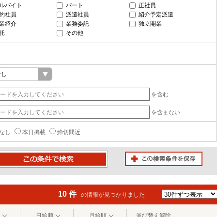
ルバイト
パート
正社員
約社員
派遣社員
紹介予定派遣
業紹介
業務委託
独立開業
託
その他
を含む
を含まない
なし
本日掲載
締切間近
この検索条件を保存
条件で検索
10 件
の情報が見つかりました
日給順
月給順
並び替え解除