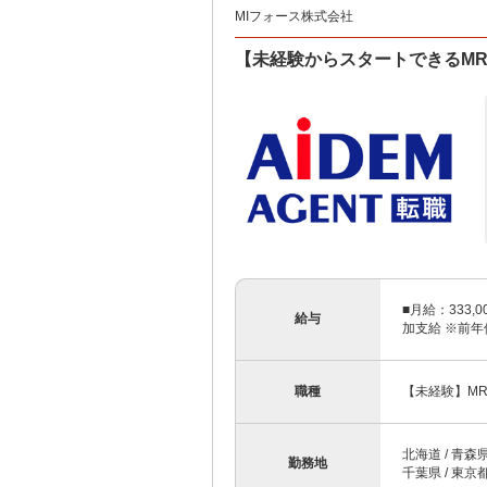
MIフォース株式会社
【未経験からスタートできるMR
■月給：333
給与
加支給 ※前年
職種
【未経験】M
北海道 / 青森県 
勤務地
千葉県 / 東京都 