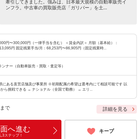
牽引してきました。強みは、日本最大規模の自動車販売イ
ンフラ。中古車の買取販売店「ガリバー」を土...
,000円〜300,000円（一律手当を含む） ＜賃金内訳＞ 月額（基本給）：
213,095円 固定残業手当/月：68,253円〜86,905円（固定残業時...
ランナー（自動車販売・買取・査定等）
府県にある直営店舗及び事業所 ※初期配属の希望は選考内にて相談可能です 以
から挑戦できる → ナショナル（全国で勤務） → エリ...
9 まで
詳細を見る
画面へ進む
キープ
ん3ステップ！