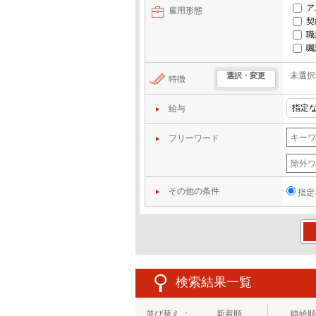
ア
雇用形態
契
職
嘱
未選択
選択・変更
特徴
給与
フリーワード
その他の条件
指定
この
検索結果一覧
並び替え ：
新着順
時給順