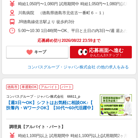
歓
時給1,050円〜1,080円 試用期間中 時給1,050円〜1,080円
～
川島病院 （徳島県徳島市北佐古一番町６－１）
用
2
JR徳島線佐古駅より 徒歩約3分
内
W
5:00〜10:30 1日4時間〜OK、平日と土日の内3日〜/週 週あたり
応募締め切り2026/08/22 23:59まで
応募画面へ進む
キープ
かんたん3ステップ！
コンパスグループ・ジャパン株式会社
の他の求人をみる
徳島市
車通勤OK
アルバイト
パート
コンパスグループ・ジャパン株式会社 66611_p
く
【週3日〜OK】シフトはお気軽に相談OK♪【
扶養内・WワークOK】【30代〜60代活躍中】
大
調理員【アルバイト・パート】
入
歓
時給1,100円以上 試用期間中 時給1,100円以上(試用期間2ヶ月