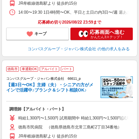
2
JR牟岐線徳島駅より 徒歩約15分
内
ー
14:00〜19:30 1日4時間〜OK、平日と土日の内3日〜/週 週あた
応募締め切り2026/08/22 23:59まで
応募画面へ進む
キープ
かんたん3ステップ！
コンパスグループ・ジャパン株式会社
の他の求人をみる
徳島市
車通勤OK
アルバイト
パート
コンパスグループ・ジャパン株式会社 66611_p
く
【週3日〜OK】主婦（夫）・シニアの方がメ
インで活躍中♪ブランク＆シフト相談OK♪
大
調理師【アルバイト・パート】
入
歓
時給1,300円〜1,500円 試用期間中 時給1,300円〜1,500円
～
徳島市民病院 （徳島県徳島市北常三島町2丁目34番地）
用
O
JR牟岐線徳島駅より 徒歩約15分
朝