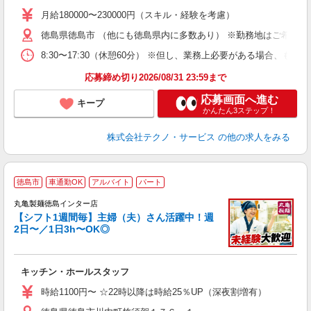
未
あ
月給180000〜230000円（スキル・経験を考慮）
遣
徳島県徳島市 （他にも徳島県内に多数あり） ※勤務地はご希望を
8:30〜17:30（休憩60分） ※但し、業務上必要がある場合
応募締め切り2026/08/31 23:59まで
応募画面へ進む
キープ
かんたん3ステップ！
株式会社テクノ・サービス
の他の求人をみる
徳島市
車通勤OK
アルバイト
パート
丸亀製麺徳島インター店
【シフト1週間毎】主婦（夫）さん活躍中！週
2日〜／1日3h〜OK◎
ル
キッチン・ホールスタッフ
入
者
時給1100円〜 ☆22時以降は時給25％UP（深夜割増有）
歓