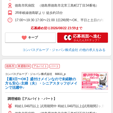
～
徳島市民病院 （徳島県徳島市北常三島町2丁目34番地）
用
O
JR牟岐線徳島駅より 徒歩約15分
朝
ク
17:00〜19:30 17:00〜21:00 1日2時間〜OK、平日と土日の内
応募締め切り2026/08/22 23:59まで
応募画面へ進む
キープ
かんたん3ステップ！
コンパスグループ・ジャパン株式会社
の他の求人をみる
徳島市
車通勤OK
アルバイト
パート
コンパスグループ・ジャパン株式会社 66611_p
く
【週3日〜OK】盛付けメインなので未経験の
方も安心♪主婦（夫）・シニアスタッフがメイ
ンで活躍中♪
大
調理補助【アルバイト・パート】
入
歓
時給1,046円以上 試用期間中 時給1,046円以上(試用期間2ヶ月
～