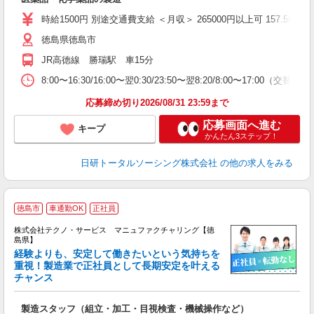
入
交
時給1500円 別途交通費支給 ＜月収＞ 265000円以上可 157.5H＋残業
徳島県徳島市
JR高徳線 勝瑞駅 車15分
8:00〜16:30/16:00〜翌0:30/23:50〜翌8:20/8:00〜17:00（交替制）
応募締め切り2026/08/31 23:59まで
応募画面へ進む
キープ
かんたん3ステップ！
日研トータルソーシング株式会社
の他の求人をみる
徳島市
車通勤OK
正社員
株式会社テクノ・サービス マニュファクチャリング【徳
島県】
経験よりも、安定して働きたいという気持ちを
重視！製造業で正社員として長期安定を叶える
チャンス
く
入
製造スタッフ（組立・加工・目視検査・機械操作など）