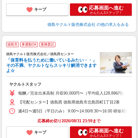
応募画面へ進む
キープ
かんたん3ステップ！
徳島ヤクルト販売株式会社
の他の求人をみる
徳島市
車通勤OK
業務委託
徳島ヤクルト販売株式会社／徳島西センター
「保育料を払うために働いているみたい・・」
その不満、ヤクルトならスッキリ解消できます
よ☆
し
未
ヤクルトスタッフ
企
報酬／完全出来高制 月収90,000円〜（平均収入128,896
【宅配センター】徳島西 徳島県徳島市北島田町1丁目2番
週4日〜週5日（平日のみ） 9:00〜14:00/8:30〜16:00 研修期間：
応募締め切り2026/08/31 23:59まで
応募画面へ進む
キープ
かんたん3ステップ！