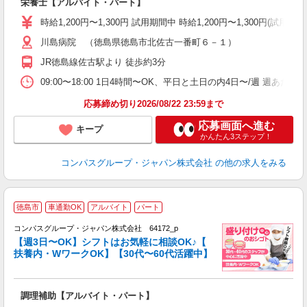
栄養士【アルバイト・パート】
入
歓
時給1,200円〜1,300円 試用期間中 時給1,200円〜1,300円
～
川島病院 （徳島県徳島市北佐古一番町６－１）
用
2
JR徳島線佐古駅より 徒歩約3分
内
ー
09:00〜18:00 1日4時間〜OK、平日と土日の内4日〜/週 週あた
応募締め切り2026/08/22 23:59まで
応募画面へ進む
キープ
かんたん3ステップ！
コンパスグループ・ジャパン株式会社
の他の求人をみる
徳島市
車通勤OK
アルバイト
パート
コンパスグループ・ジャパン株式会社 64172_p
く
【週3日〜OK】シフトはお気軽に相談OK♪【
扶養内・WワークOK】【30代〜60代活躍中】
大
調理補助【アルバイト・パート】
入