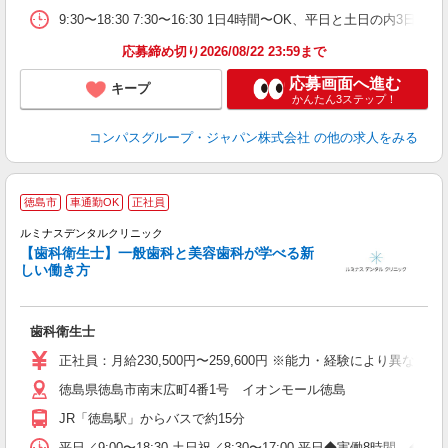
ク
9:30〜18:30 7:30〜16:30 1日4時間〜OK、平日と土日の内3日
応募締め切り2026/08/22 23:59まで
応募画面へ進む
キープ
かんたん3ステップ！
コンパスグループ・ジャパン株式会社
の他の求人をみる
徳島市
車通勤OK
正社員
ルミナスデンタルクリニック
働
【歯科衛生士】一般歯科と美容歯科が学べる新
未
しい働き方
休
歯科衛生士
正社員：月給230,500円〜259,600円 ※能力・経験により異なる
徳島県徳島市南末広町4番1号 イオンモール徳島
JR「徳島駅」からバスで約15分
平日／9:00〜18:30 土日祝／8:30〜17:00 平日◆実働8時間 ◆