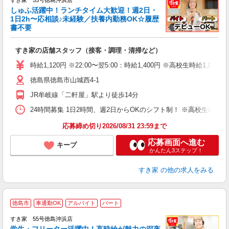
すき家 55号徳島沖浜店
しゅふ活躍中！ランチタイム大歓迎！週2日・
安
1日2h〜応相談♪未経験／扶養内勤務OK☆履歴
書不要
の
すき家の店舗スタッフ（接客・調理・清掃など）
履
タ
時給1,120円 ※22:00〜翌5:00：時給1,400円 ※高校生時給1,080
（
徳島県徳島市山城西4-1
夜
事
JR牟岐線「二軒屋」駅より徒歩14分
24時間募集 1日2時間、週2日からOKのシフト制！ ※高校生のシ
応募締め切り2026/08/31 23:59まで
応募画面へ進む
キープ
かんたん3ステップ！
すき家
の他の求人をみる
徳島市
車通勤OK
アルバイト
パート
すき家 55号徳島沖浜店