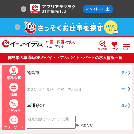
中国・四国
の求人
▼エリア変更
徳島市の車通勤OKのバイト・アルバイト・パートの求人情報一覧
徳島市
選択
勤務地/駅
未設定
例）食品、事務、アパレル
選択
職種
車通勤OK
選択
こだわり
を含まない
フリーワード