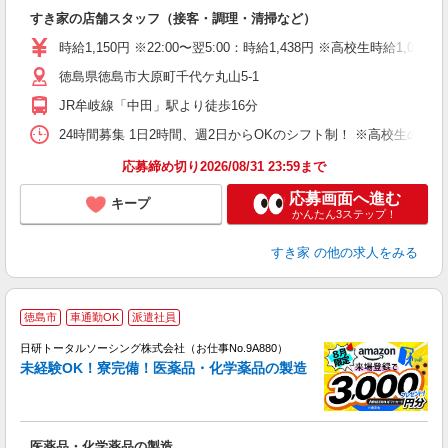
の
すき家の店舗スタッフ（接客・調理・清掃など）
履
タ
時給1,150円 ※22:00〜翌5:00：時給1,438円 ※高校生時給1,080
（
徳島県徳島市大原町千代ケ丸山5-1
夜
事
JR牟岐線「中田」駅より徒歩16分
24時間募集 1日2時間、週2日からOKのシフト制！ ※高校生のシ
応募締め切り2026/08/31 23:59まで
応募画面へ進む
キープ
かんたん3ステップ！
すき家
の他の求人をみる
◎
徳島市
車通勤OK
派遣社員
n
日研トータルソーシング株式会社（お仕事No.9A880）
ー
未経験OK！寮完備！医薬品・化学薬品の製造
z
談
W
医薬品・化学薬品の製造