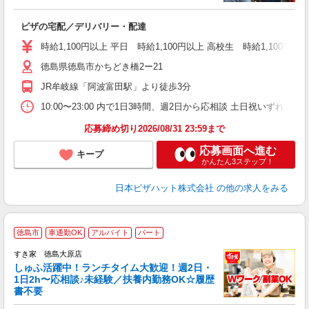
続
ピザの宅配／デリバリー・配達
未
ア
時給1,100円以上 平日 時給1,100円以上 高校生 時給1,100円以
短
徳島県徳島市かちどき橋2ー21
社
JR牟岐線「阿波富田駅」より徒歩3分
10:00〜23:00 内で1日3時間、週2日から応相談 土日祝いずれか必
応募締め切り2026/08/31 23:59まで
応募画面へ進む
キープ
かんたん3ステップ！
日本ピザハット株式会社
の他の求人をみる
≪
徳島市
車通勤OK
アルバイト
パート
すき家 徳島大原店
しゅふ活躍中！ランチタイム大歓迎！週2日・
安
1日2h〜応相談♪未経験／扶養内勤務OK☆履歴
書不要