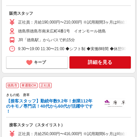
販売スタッフ
正社員：月給190,000円〜210,000円 ※試用期間3ヶ月は時給1,
徳島県徳島市南末広町4番1号 イオンモール徳島
JR「徳島駅」からバスで約15分
9:30〜19:00 11:30〜21:00 ◆シフト制 ◆実働8時間 ◆休憩90分
詳細を見る
キープ
徳島市
車通勤OK
正社員
な
きもの処 唐草
【接客スタッフ】勤続年数9.2年！創業112年
のキモノ専門店！40代から60代が活躍中です
！
で
未
接客スタッフ（スタイリスト）
ア
勤
正社員：月給250,000円〜416,000円 ※試用期間6ヶ月は時給1,