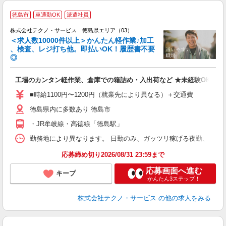
≪
徳島市
車通勤OK
派遣社員
株式会社テクノ・サービス 徳島県エリア（03）
＜求人数10000件以上＞かんたん軽作業♪加工
、検査、レジ打ち他。即払いOK！履歴書不要
◎
お
工場のカンタン軽作業、倉庫での箱詰め・入出荷など ★未経験OKのお
未
ア
■時給1100円〜1200円（就業先により異なる）＋交通費
の
徳島県内に多数あり 徳島市
・JR牟岐線・高徳線「徳島駅」
勤務地により異なります。 日勤のみ、ガッツリ稼げる夜勤、シフトによる交
応募締め切り2026/08/31 23:59まで
応募画面へ進む
キープ
かんたん3ステップ！
株式会社テクノ・サービス
の他の求人をみる