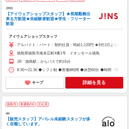
JINS
【アイウェアショップスタッフ】★長期勤務出
来る方歓迎★未経験者歓迎★学生・フリーター
時
歓迎
未
アイウェアショップスタッフ
アルバイト・パート・契約社員：時給1,120円 ★9月1日より時給1,
徳島県徳島市南末広町4番1号 イオンモール徳島
JR「徳島駅」からバスで約15分
9:30〜21:30 ◆シフト制 ◆実働8時間 ◆休憩60分 ◆時間・曜日応
詳細を見る
キープ
徳島市
車通勤OK
正社員
セ
alo
未
【販売スタッフ】アパレル未経験スタッフが多
型
く在籍しています。