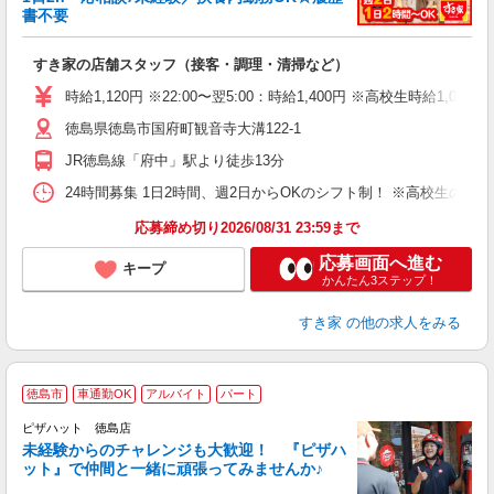
書不要
の
すき家の店舗スタッフ（接客・調理・清掃など）
履
タ
時給1,120円 ※22:00〜翌5:00：時給1,400円 ※高校生時給1,080
（
徳島県徳島市国府町観音寺大溝122-1
夜
事
JR徳島線「府中」駅より徒歩13分
24時間募集 1日2時間、週2日からOKのシフト制！ ※高校生のシ
応募締め切り2026/08/31 23:59まで
応募画面へ進む
キープ
かんたん3ステップ！
すき家
の他の求人をみる
徳島市
車通勤OK
アルバイト
パート
ピザハット 徳島店
未経験からのチャレンジも大歓迎！ 『ピザハ
ット』で仲間と一緒に頑張ってみませんか♪