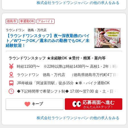
株式会社ラウンドワンジャパン
の他の求人をみる
徳島市
車通勤OK
アルバイト
ラウンドワン 徳島・万代店
【ラウンドワンスタッフ】夜〜深夜勤務のバイ
や
ト／WワークOK／週末のみの勤務でもOK／未
経験歓迎！
柔
大
ラウンドワンスタッフ ★未経験OK ★受付・精算・案内等
車
時給1150円〜 ※22時以降は時給1438円〜 高校1・2年：時給110
ラウンドワン 徳島・万代店 （徳島県徳島市万代町4丁目19番地
JR牟岐線「阿波富田駅」徒歩15分 ★車・バイク通勤OK
◆下記時間帯で希望シフト制◆ 17:00〜翌7:00 金・土・日
応募画面へ進む
キープ
かんたん3ステップ！
株式会社ラウンドワンジャパン
の他の求人をみる