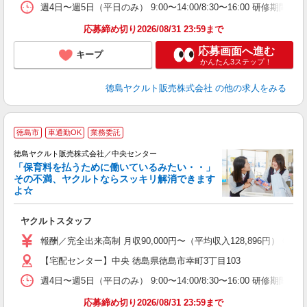
週4日〜週5日（平日のみ） 9:00〜14:00/8:30〜16:00 研修期間：
応募締め切り2026/08/31 23:59まで
応募画面へ進む
キープ
かんたん3ステップ！
徳島ヤクルト販売株式会社
の他の求人をみる
徳島市
車通勤OK
業務委託
徳島ヤクルト販売株式会社／中央センター
「保育料を払うために働いているみたい・・」
その不満、ヤクルトならスッキリ解消できます
よ☆
し
未
ヤクルトスタッフ
企
報酬／完全出来高制 月収90,000円〜（平均収入128,896
【宅配センター】中央 徳島県徳島市幸町3丁目103
週4日〜週5日（平日のみ） 9:00〜14:00/8:30〜16:00 研修期間：
応募締め切り2026/08/31 23:59まで