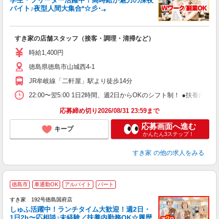
学生・フリーター活躍中！高時給が魅力の深夜
バイト♪夜型人間大集合*☆彡･.｡
つ
すき家の店舗スタッフ（接客・調理・清掃など）
履
ミ
時給1,400円
～
徳島県徳島市山城西4-1
勤
社
JR牟岐線「二軒屋」駅より徒歩14分
22:00〜翌5:00 1日2時間、週2日からOKのシフト制！ ●扶養内勤務
応募締め切り2026/08/31 23:59まで
応募画面へ進む
キープ
かんたん3ステップ！
すき家
の他の求人をみる
≪
徳島市
車通勤OK
アルバイト
パート
すき家 192号徳島国府店
しゅふ活躍中！ランチタイム大歓迎！週2日・
安
1日2h〜応相談♪未経験／扶養内勤務OK☆履歴