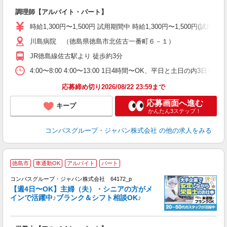
大
調理師【アルバイト・パート】
入
歓
時給1,300円〜1,500円 試用期間中 時給1,300円〜1,500円
～
川島病院 （徳島県徳島市北佐古一番町６－１）
用
O
JR徳島線佐古駅より 徒歩約3分
朝
ま
4:00〜8:00 4:00〜13:00 1日4時間〜OK、平日と土日の内3日
応募締め切り2026/08/22 23:59まで
応募画面へ進む
キープ
かんたん3ステップ！
コンパスグループ・ジャパン株式会社
の他の求人をみる
徳島市
車通勤OK
アルバイト
パート
コンパスグループ・ジャパン株式会社 64172_p
く
【週4日〜OK】主婦（夫）・シニアの方がメ
インで活躍中♪ブランク＆シフト相談OK♪
大