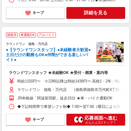
詳細を見る
キープ
■
徳島市
車通勤OK
アルバイト
レ
ラウンドワン 徳島・万代店
●【ラウンドワンスタッフ】●未経験者大歓迎●
土日だけの勤務もOK●仲間ができる楽しいバ
は
イト●
高
～
ラウンドワンスタッフ ★未経験OK ★受付・精算・案内等
禁
服
時給1150円〜 ※22時以降は時給1438円〜 高校1・2年：時給110
ラウンドワン 徳島・万代店 （徳島県徳島市万代町4丁目19番地
JR牟岐線「阿波富田駅」徒歩15分 ★車・バイク通勤OK
◆下記時間帯で希望シフト制◆ 7:00〜翌7:00（曜日により異なる） 
応募画面へ進む
キープ
かんたん3ステップ！