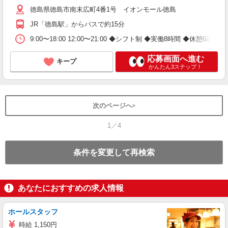
徳島県徳島市南末広町4番1号 イオンモール徳島
役
JR「徳島駅」からバスで約15分
9:00〜18:00 12:00〜21:00 ◆シフト制 ◆実働8時間 ◆休憩60分
応募画面へ進む
キープ
かんたん3ステップ！
次のページへ
1／4
条件を変更して再検索
あなたにおすすめの求人情報
ホールスタッフ
時給 1,150円