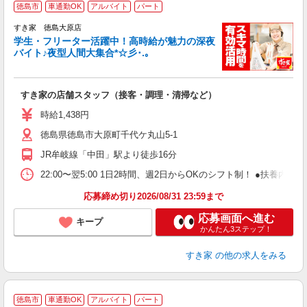
徳島市
車通勤OK
アルバイト
パート
すき家 徳島大原店
学生・フリーター活躍中！高時給が魅力の深夜
バイト♪夜型人間大集合*☆彡･.｡
つ
すき家の店舗スタッフ（接客・調理・清掃など）
履
ミ
時給1,438円
～
徳島県徳島市大原町千代ケ丸山5-1
勤
社
JR牟岐線「中田」駅より徒歩16分
22:00〜翌5:00 1日2時間、週2日からOKのシフト制！ ●扶養内勤務
応募締め切り2026/08/31 23:59まで
応募画面へ進む
キープ
かんたん3ステップ！
すき家
の他の求人をみる
徳島市
車通勤OK
アルバイト
パート