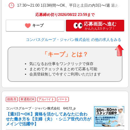
17:30〜21:00 1日3時間〜OK、平日と土日の内3日〜/週 週あた
応募締め切り2026/08/22 23:59まで
応募画面へ進む
キープ
かんたん3ステップ！
コンパスグループ・ジャパン株式会社
の他の求人をみる
「キープ」とは？
気になるお仕事をワンクリックで保存
まとめてチェック＆まとめて応募も可能
会員登録無しで今すぐご利用いただけます
徳島市
車通勤OK
アルバイト
パート
コンパスグループ・ジャパン株式会社 64172_p
く
【週3日〜OK】資格を活かしてあなたに合わ
せた働き方を【主婦（夫）・シニア世代の方が
メインで活躍中】