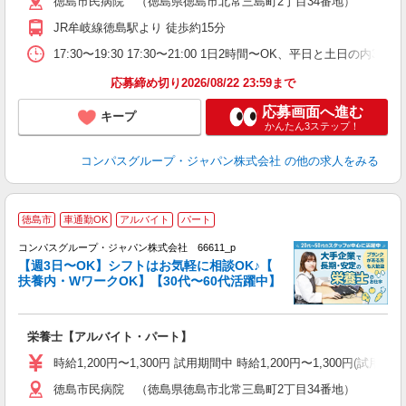
徳島市民病院 （徳島県徳島市北常三島町2丁目34番地）
用
2
JR牟岐線徳島駅より 徒歩約15分
内
副
17:30〜19:30 17:30〜21:00 1日2時間〜OK、平日と土日の内
応募締め切り2026/08/22 23:59まで
応募画面へ進む
キープ
かんたん3ステップ！
コンパスグループ・ジャパン株式会社
の他の求人をみる
徳島市
車通勤OK
アルバイト
パート
コンパスグループ・ジャパン株式会社 66611_p
く
【週3日〜OK】シフトはお気軽に相談OK♪【
扶養内・WワークOK】【30代〜60代活躍中】
大
栄養士【アルバイト・パート】
入
歓
時給1,200円〜1,300円 試用期間中 時給1,200円〜1,300円
～
徳島市民病院 （徳島県徳島市北常三島町2丁目34番地）
用