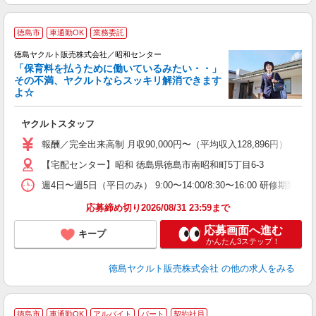
徳島市
車通勤OK
業務委託
徳島ヤクルト販売株式会社／昭和センター
「保育料を払うために働いているみたい・・」
その不満、ヤクルトならスッキリ解消できます
よ☆
し
未
ヤクルトスタッフ
企
報酬／完全出来高制 月収90,000円〜（平均収入128,896
【宅配センター】昭和 徳島県徳島市南昭和町5丁目6-3
週4日〜週5日（平日のみ） 9:00〜14:00/8:30〜16:00 研修期間：
応募締め切り2026/08/31 23:59まで
応募画面へ進む
キープ
かんたん3ステップ！
徳島ヤクルト販売株式会社
の他の求人をみる
徳島市
車通勤OK
アルバイト
パート
契約社員