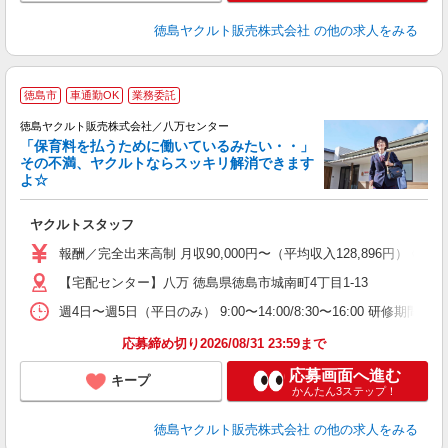
徳島ヤクルト販売株式会社
の他の求人をみる
徳島市
車通勤OK
業務委託
徳島ヤクルト販売株式会社／八万センター
「保育料を払うために働いているみたい・・」
その不満、ヤクルトならスッキリ解消できます
よ☆
し
未
ヤクルトスタッフ
企
報酬／完全出来高制 月収90,000円〜（平均収入128,896
【宅配センター】八万 徳島県徳島市城南町4丁目1-13
週4日〜週5日（平日のみ） 9:00〜14:00/8:30〜16:00 研修期間：
応募締め切り2026/08/31 23:59まで
応募画面へ進む
キープ
かんたん3ステップ！
徳島ヤクルト販売株式会社
の他の求人をみる