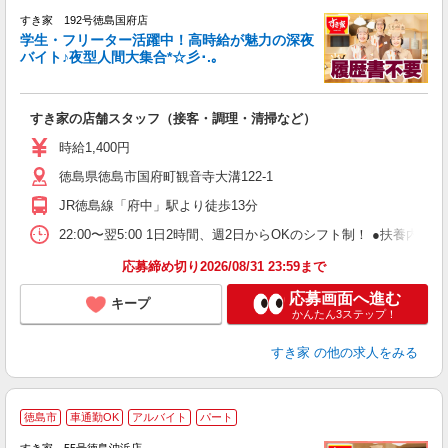
すき家 192号徳島国府店
学生・フリーター活躍中！高時給が魅力の深夜
バイト♪夜型人間大集合*☆彡･.｡
つ
すき家の店舗スタッフ（接客・調理・清掃など）
履
ミ
時給1,400円
～
徳島県徳島市国府町観音寺大溝122-1
勤
社
JR徳島線「府中」駅より徒歩13分
22:00〜翌5:00 1日2時間、週2日からOKのシフト制！ ●扶養内勤務
応募締め切り2026/08/31 23:59まで
応募画面へ進む
キープ
かんたん3ステップ！
すき家
の他の求人をみる
≪
徳島市
車通勤OK
アルバイト
パート