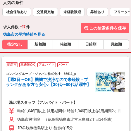
人気の条件
社会保険あり
交通費支給
未経験歓迎
昇給あり
フリータ
求人件数 :
97
件
この検索条件を保存
徳島市の平均時給を見る
指定なし
新着順
時給順
日給順
月給順
徳島市
車通勤OK
アルバイト
パート
コンパスグループ・ジャパン株式会社 66611_p
く
【週3日〜OK】機械で洗浄なので未経験・ブ
ランクがある方も安心♪【30代〜60代活躍中】
大
洗い場スタッフ【アルバイト・パート】
入
歓
時給1,046円以上 試用期間中 時給1,046円以上(試用期間2ヶ月
～
徳島市民病院 （徳島県徳島市北常三島町2丁目34番地）
用
2
JR牟岐線徳島駅より 徒歩約15分
車