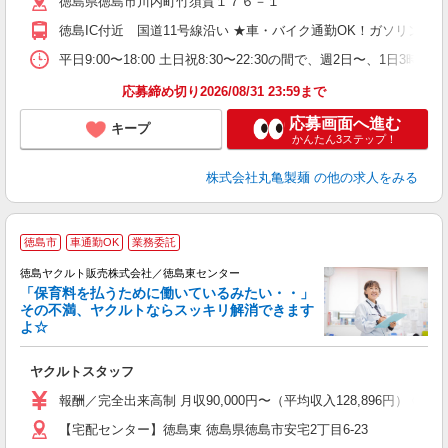
徳島県徳島市川内町竹須賀１７６－１
～
り
徳島IC付近 国道11号線沿い ★車・バイク通勤OK！ガソリン
O
平
平日9:00〜18:00 土日祝8:30〜22:30の間で、週2日
型
応募締め切り2026/08/31 23:59まで
応募画面へ進む
キープ
かんたん3ステップ！
株式会社丸亀製麺
の他の求人をみる
徳島市
車通勤OK
業務委託
徳島ヤクルト販売株式会社／徳島東センター
「保育料を払うために働いているみたい・・」
その不満、ヤクルトならスッキリ解消できます
よ☆
し
未
ヤクルトスタッフ
企
報酬／完全出来高制 月収90,000円〜（平均収入128,896
【宅配センター】徳島東 徳島県徳島市安宅2丁目6-23