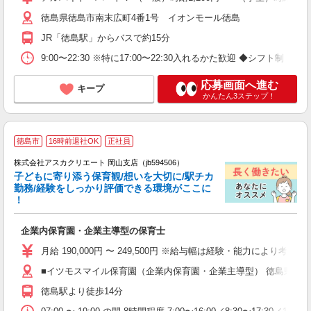
徳島県徳島市南末広町4番1号 イオンモール徳島
JR「徳島駅」からバスで約15分
9:00〜22:30 ※特に17:00〜22:30入れるかた歓迎 ◆シフト制 
応募画面へ進む
キープ
かんたん3ステップ！
徳島市
16時前退社OK
正社員
株式会社アスカクリエート 岡山支店（jb594506）
子どもに寄り添う保育観/想いを大切に/駅チカ
勤務/経験をしっかり評価できる環境がここに
！
面
企業内保育園・企業主導型の保育士
入
不
月給 190,000円 〜 249,500円 ※給与幅は経験・能力により考慮 賞与
～
■イツモスマイル保育園（企業内保育園・企業主導型） 徳島県徳島
残
徳島駅より徒歩14分
職