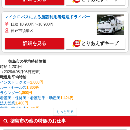
マイクロバスによる施設利用者送迎ドライバー
日給 10,900円〜10,900円
神戸市須磨区
詳細を見る
とりあえずキープ
徳島市の平均時給情報
時給 1,201円
（2026年08月03日更新）
職種別平均時給
インストラクター
2,000円
ルートセールス
1,800円
ラウンダー
1,800円
看護師・保健師・看護助手・助産師
1,424円
法人営業
1,400円
家電・携帯販売
1,386円
もっと見る
作業療法士・理学療法士・言語聴覚士・視能訓練士
1,377円
サービス提供責任者・ソーシャルワーカー
1,297円
徳島市の他の特徴のお仕事
梱包・仕分け・ピッキング
1,270円
入出庫・商品管理・検品・検査
1,250円