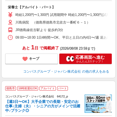
大
栄養士【アルバイト・パート】
入
歓
時給1,200円〜1,300円 試用期間中 時給1,200円〜1,300円
～
川島病院 （徳島県徳島市北佐古一番町６－１）
用
2
JR徳島線佐古駅より 徒歩約3分
内
ー
09:00〜18:00 1日4時間〜OK、平日と土日の内4日〜/週 週あた
1
あと
日
で掲載終了
(2026/08/08 23:59まで)
応募画面へ進む
キープ
かんたん3ステップ！
コンパスグループ・ジャパン株式会社
の他の求人をみる
徳島市
16時前退社OK
アルバイト
パート
コンパスグループ・ジャパン株式会社 64172_p
く
【週3日〜OK】大手企業での長期・安定のお
仕事♪主婦（夫）・シニアの方がメインで活躍
中♪ブランク◎