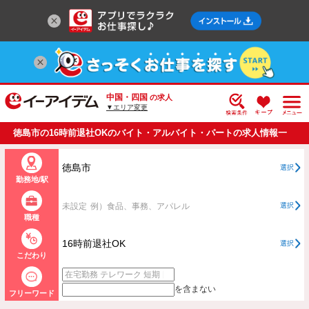
中国・四国
の求人
▼エリア変更
徳島市の16時前退社OKのバイト・アルバイト・パートの求人情報一
覧
徳島市
選択
勤務地/駅
未設定
例）食品、事務、アパレル
選択
職種
16時前退社OK
選択
こだわり
を含まない
フリーワード