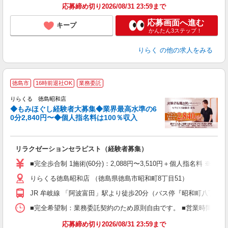
応募締め切り2026/08/31 23:59まで
応募画面へ進む
キープ
かんたん3ステップ！
りらく
の他の求人をみる
◆
徳島市
16時前退社OK
業務委託
円
りらくる 徳島昭和店
◆もみほぐし経験者大募集◆業界最高水準の6
0分2,840円〜◆個人指名料は100％収入
に
間
リラクゼーションセラピスト（経験者募集）
入
た
■完全歩合制 1施術(60分)：2,088円〜3,510円＋個人指名料 
主
りらくる徳島昭和店 （徳島県徳島市昭和町8丁目51）
躍
額
JR 牟岐線 「阿波富田」駅より徒歩20分（バス停『昭和町八丁目
間
ス
■完全希望制：業務委託契約のため原則自由です。 ■営業時間帯（9
K.
応募締め切り2026/08/31 23:59まで