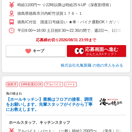
者
時給1100円〜 ☆22時以降は時給25％UP（深夜割増有）
歓
徳島県徳島市川内町竹須賀１７６－１
～
り
徳島IC付近 国道11号線沿い ★車・バイク通勤OK！ガソリン
O
平
平日9:00〜18:00 土日祝8:30〜22:30の間で、週2日
型
応募締め切り2026/08/31 23:59まで
応募画面へ進む
キープ
かんたん3ステップ！
株式会社丸亀製麺
の他の求人をみる
徳島市
16時前退社OK
アルバイト
パート
海の穂まれ
迎
【ホールキッチン】業務はフロアの接客、調理
未
をお願いします。先輩スタッフがイチから丁寧
1
にお教えします。
交
ホールスタッフ、キッチンスタッフ
アルバイト・パート： （一般）時給1,200円〜 （学生）時給1,10