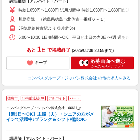
調理補助【アルバイト・パート】
入
歓
時給1,050円〜1,080円 試用期間中 時給1,050円〜1,080円
～
川島病院 （徳島県徳島市北佐古一番町６－１）
用
2
JR徳島線佐古駅より 徒歩約3分
内
W
5:00〜10:30 1日4時間〜OK、平日と土日の内3日〜/週 週あたり
1
あと
日
で掲載終了
(2026/08/08 23:59まで)
応募画面へ進む
キープ
かんたん3ステップ！
コンパスグループ・ジャパン株式会社
の他の求人をみる
徳島市
16時前退社OK
アルバイト
パート
コンパスグループ・ジャパン株式会社 66611_p
く
【週3日〜OK】主婦（夫）・シニアの方がメ
インで活躍中♪ブランク＆シフト相談OK♪
大
調理師【アルバイト・パート】