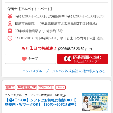
大
栄養士【アルバイト・パート】
入
歓
時給1,200円〜1,300円 試用期間中 時給1,200円〜1,300円
～
徳島市民病院 （徳島県徳島市北常三島町2丁目34番地）
用
2
JR牟岐線徳島駅より 徒歩約15分
内
ー
14:00〜19:30 1日4時間〜OK、平日と土日の内3日〜/週 週あた
1
あと
日
で掲載終了
(2026/08/08 23:59まで)
応募画面へ進む
キープ
かんたん3ステップ！
コンパスグループ・ジャパン株式会社
の他の求人をみる
徳島市
16時前退社OK
アルバイト
パート
コンパスグループ・ジャパン株式会社 64172_p
く
【週4日〜OK】シフトはお気軽に相談OK♪【
扶養内・WワークOK】【30代〜60代活躍中】