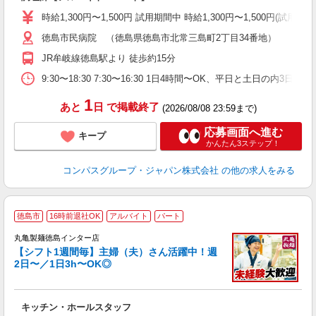
入
歓
時給1,300円〜1,500円 試用期間中 時給1,300円〜1,500円
～
徳島市民病院 （徳島県徳島市北常三島町2丁目34番地）
用
O
JR牟岐線徳島駅より 徒歩約15分
朝
ク
9:30〜18:30 7:30〜16:30 1日4時間〜OK、平日と土日の内3日
1
あと
日
で掲載終了
(2026/08/08 23:59まで)
応募画面へ進む
キープ
かんたん3ステップ！
コンパスグループ・ジャパン株式会社
の他の求人をみる
徳島市
16時前退社OK
アルバイト
パート
丸亀製麺徳島インター店
【シフト1週間毎】主婦（夫）さん活躍中！週
2日〜／1日3h〜OK◎
ル
キッチン・ホールスタッフ
入