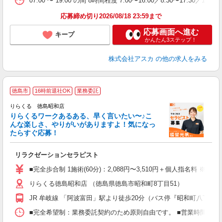
07:00 〜 19:00 の間 8時間程度 7:00〜16:00／8:30〜17:30
応募締め切り2026/08/18 23:59まで
応募画面へ進む
キープ
かんたん3ステップ！
株式会社アスカ
の他の求人をみる
徳島市
16時前退社OK
業務委託
り
りらくる 徳島昭和店
た
りらくるワークあるある、早く言いたい〜♪こ
んな楽しさ、やりがいがありますよ！気になっ
ー
たらすぐ応募！
る
リラクゼーションセラピスト
入
た
■完全歩合制 1施術(60分)：2,088円〜3,510円＋個人指名料 ※
主
りらくる徳島昭和店 （徳島県徳島市昭和町8丁目51）
躍
額
JR 牟岐線 「阿波富田」駅より徒歩20分（バス停『昭和町八丁目
間
ス
■完全希望制：業務委託契約のため原則自由です。 ■営業時間帯（9
K.