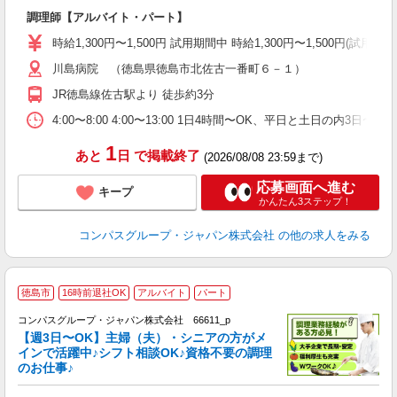
大
調理師【アルバイト・パート】
入
歓
時給1,300円〜1,500円 試用期間中 時給1,300円〜1,500円
～
川島病院 （徳島県徳島市北佐古一番町６－１）
用
O
JR徳島線佐古駅より 徒歩約3分
朝
ま
4:00〜8:00 4:00〜13:00 1日4時間〜OK、平日と土日の内3日
1
あと
日
で掲載終了
(2026/08/08 23:59まで)
応募画面へ進む
キープ
かんたん3ステップ！
コンパスグループ・ジャパン株式会社
の他の求人をみる
徳島市
16時前退社OK
アルバイト
パート
コンパスグループ・ジャパン株式会社 66611_p
く
【週3日〜OK】主婦（夫）・シニアの方がメ
インで活躍中♪シフト相談OK♪資格不要の調理
のお仕事♪
大