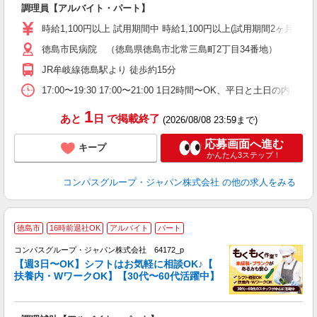
調理員【アルバイト・パート】
入
歓
時給1,100円以上 試用期間中 時給1,100円以上(試用期間2ヶ月
～
徳島市民病院 （徳島県徳島市北常三島町2丁目34番地）
用
O
JR牟岐線徳島駅より 徒歩約15分
朝
ク
17:00〜19:30 17:00〜21:00 1日2時間〜OK、平日と土日の内
1
あと
日
で掲載終了
(2026/08/08 23:59まで)
応募画面へ進む
キープ
かんたん3ステップ！
コンパスグループ・ジャパン株式会社
の他の求人をみる
徳島市
16時前退社OK
アルバイト
パート
コンパスグループ・ジャパン株式会社 64172_p
く
【週3日〜OK】シフトはお気軽に相談OK♪【
扶養内・WワークOK】【30代〜60代活躍中】
大