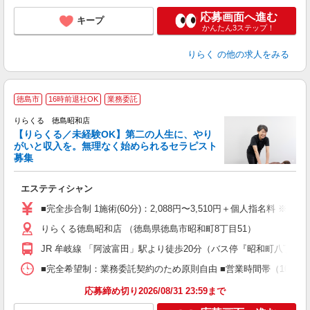
応募画面へ進む
キープ
かんたん3ステップ！
りらく
の他の求人をみる
徳島市
16時前退社OK
業務委託
りらくる 徳島昭和店
【りらくる／未経験OK】第二の人生に、やり
がいと収入を。無理なく始められるセラピスト
募集
つ
エステティシャン
入
た
■完全歩合制 1施術(60分)：2,088円〜3,510円＋個人指名料 ※
主
りらくる徳島昭和店 （徳島県徳島市昭和町8丁目51）
躍
額
JR 牟岐線 「阿波富田」駅より徒歩20分（バス停『昭和町八丁目
間
ス
■完全希望制：業務委託契約のため原則自由 ■営業時間帯（10:00
K.
応募締め切り2026/08/31 23:59まで