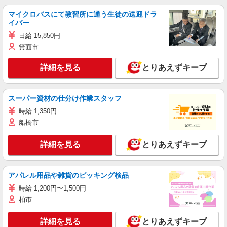
マイクロバスにて教習所に通う生徒の送迎ドラ
イバー
日給 15,850円
箕面市
詳細を見る
とりあえずキープ
スーパー資材の仕分け作業スタッフ
時給 1,350円
船橋市
詳細を見る
とりあえずキープ
アパレル用品や雑貨のピッキング検品
時給 1,200円〜1,500円
柏市
詳細を見る
とりあえずキープ