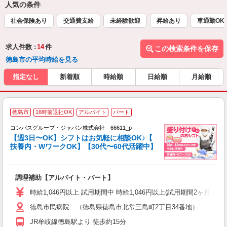
人気の条件
社会保険あり
交通費支給
未経験歓迎
昇給あり
車通勤OK
求人件数 :
14
件
この検索条件を保存
徳島市の平均時給を見る
指定なし
新着順
時給順
日給順
月給順
徳島市
16時前退社OK
アルバイト
パート
コンパスグループ・ジャパン株式会社 66611_p
く
【週3日〜OK】シフトはお気軽に相談OK♪【
扶養内・WワークOK】【30代〜60代活躍中】
大
調理補助【アルバイト・パート】
入
歓
時給1,046円以上 試用期間中 時給1,046円以上(試用期間2ヶ月
～
徳島市民病院 （徳島県徳島市北常三島町2丁目34番地）
用
2
JR牟岐線徳島駅より 徒歩約15分
内