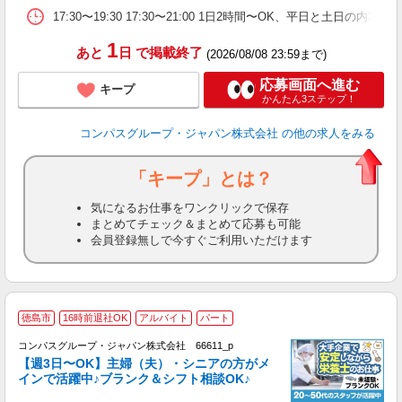
副
17:30〜19:30 17:30〜21:00 1日2時間〜OK、平日と土日の内
1
あと
日
で掲載終了
(2026/08/08 23:59まで)
応募画面へ進む
キープ
かんたん3ステップ！
コンパスグループ・ジャパン株式会社
の他の求人をみる
「キープ」とは？
気になるお仕事をワンクリックで保存
まとめてチェック＆まとめて応募も可能
会員登録無しで今すぐご利用いただけます
徳島市
16時前退社OK
アルバイト
パート
コンパスグループ・ジャパン株式会社 66611_p
く
【週3日〜OK】主婦（夫）・シニアの方がメ
インで活躍中♪ブランク＆シフト相談OK♪