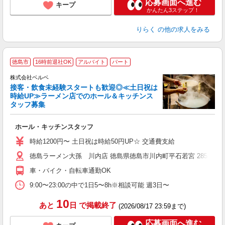
応募画面へ進む
キープ
かんたん3ステップ！
りらく
の他の求人をみる
徳島市
16時前退社OK
アルバイト
パート
株式会社ベルベ
入
接客・飲食未経験スタートも歓迎◎≪土日祝は
中
時給UP≫ラーメン店でのホール＆キッチンス
0
タッフ募集
朝
助
ホール・キッチンスタッフ
時給1200円〜 土日祝は時給50円UP☆ 交通費支給
徳島ラーメン大孫 川内店 徳島県徳島市川内町平石若宮 285-5
車・バイク・自転車通勤OK
9:00〜23:00の中で1日5〜8h※相談可能 週3日〜
10
あと
日
で掲載終了
(2026/08/17 23:59まで)
応募画面へ進む