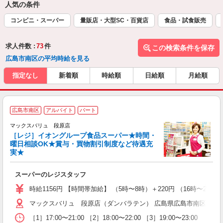
人気の条件
コンビニ・スーパー
量販店・大型SC・百貨店
食品・試食販売
求人件数 :
73
件
この検索条件を保存
広島市南区の平均時給を見る
指定なし
新着順
時給順
日給順
月給順
広島市南区
アルバイト
パート
マックスバリュ 段原店
［レジ］イオングループ食品スーパー★時間・
曜日相談OK★賞与・買物割引制度など待遇充
実★
を
スーパーのレジスタッフ
未
社
時給1156円 【時間帯加給】 （5時〜8時）＋220円 （16時〜20
マックスバリュ 段原店（ダンバラテン） 広島県広島市南区段原南1
［1］17:00〜21:00 ［2］18:00〜22:00 ［3］19:00〜23:00