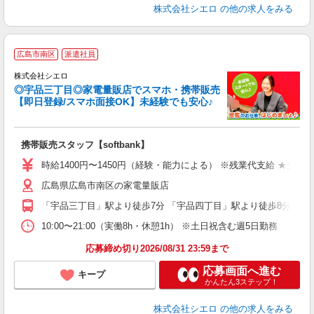
株式会社シエロ
の他の求人をみる
★
広島市南区
派遣社員
♪
株式会社シエロ
◎宇品三丁目◎家電量販店でスマホ・携帯販売
【即日登録/スマホ面接OK】未経験でも安心♪
理
携帯販売スタッフ【softbank】
即
時給1400円〜1450円（経験・能力による） ※残業代支給 ★交通
あ
広島県広島市南区の家電量販店
K
「宇品三丁目」駅より徒歩7分 「宇品四丁目」駅より徒歩8分
貸
10:00〜21:00（実働8h・休憩1h） ※土日祝含む週5日勤務
応募締め切り2026/08/31 23:59まで
応募画面へ進む
キープ
かんたん3ステップ！
株式会社シエロ
の他の求人をみる