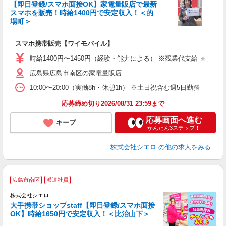
【即日登録/スマホ面接OK】家電量販店で最新
スマホを販売！時給1400円で安定収入！＜的
場町＞
事
即
スマホ携帯販売【ワイモバイル】
あ
時給1400円〜1450円（経験・能力による） ※残業代支給 ★交通
K
広島県広島市南区の家電量販店
貸
10:00〜20:00（実働8h・休憩1h） ※土日祝含む週5日勤務
応募締め切り2026/08/31 23:59まで
応募画面へ進む
キープ
かんたん3ステップ！
株式会社シエロ
の他の求人をみる
★
広島市南区
派遣社員
♪
株式会社シエロ
大手携帯ショップstaff【即日登録/スマホ面接
OK】時給1650円で安定収入！＜比治山下＞