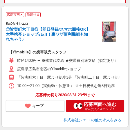
★
広島市南区
派遣社員
♪
株式会社シエロ
◎皆実町六丁目◎【即日登録/スマホ面接OK】
大手携帯ショップstaff！裏ワザ便利機能も知
れちゃう♪
理
【Y!mobile】の携帯販売スタッフ
即
時給1400円〜 ※残業代支給 ★交通費別途支給（規定あり） ゜+゜
あ
広島県広島市南区のY!mobileショップ
K
「皆実町六丁目」駅より徒歩3分 「皆実町二丁目」駅より徒歩3分
貸
10:00〜21:00（実働8h・休憩1h） ※土日祝含む週5日勤務
応募締め切り2026/08/31 23:59まで
応募画面へ進む
キープ
かんたん3ステップ！
株式会社シエロ
の他の求人をみる