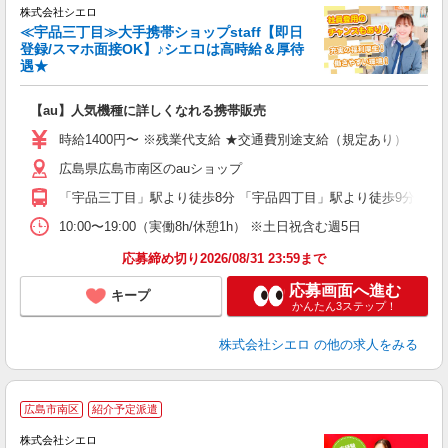
株式会社シエロ
≪宇品三丁目≫大手携帯ショップstaff【即日
登録/スマホ面接OK】♪シエロは高時給＆厚待
遇★
い
即
【au】人気機種に詳しくなれる携帯販売
あ
時給1400円〜 ※残業代支給 ★交通費別途支給（規定あり） ゜+゜
K
広島県広島市南区のauショップ
貸
「宇品三丁目」駅より徒歩8分 「宇品四丁目」駅より徒歩9分
10:00〜19:00（実働8h/休憩1h） ※土日祝含む週5日
応募締め切り2026/08/31 23:59まで
応募画面へ進む
キープ
かんたん3ステップ！
株式会社シエロ
の他の求人をみる
★
広島市南区
紹介予定派遣
♪
株式会社シエロ