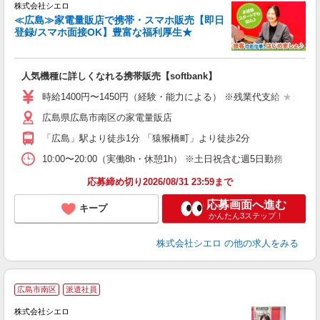
株式会社シエロ
≪広島≫家電量販店で携帯・スマホ販売【即日
登録/スマホ面接OK】豊富な福利厚生★
い
人気機種に詳しくなれる携帯販売【softbank】
時給1400円〜1450円（経験・能力による） ※残業代支給 ★交通
広島県広島市南区の家電量販店
「広島」駅より徒歩1分 「猿猴橋町」より徒歩2分
10:00〜20:00（実働8h・休憩1h） ※土日祝含む週5日勤務
応募締め切り2026/08/31 23:59まで
応募画面へ進む
キープ
かんたん3ステップ！
株式会社シエロ
の他の求人をみる
★
広島市南区
派遣社員
♪
株式会社シエロ