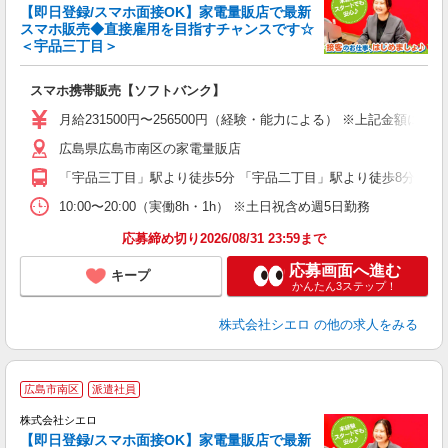
【即日登録/スマホ面接OK】家電量販店で最新
スマホ販売◆直接雇用を目指すチャンスです☆
＜宇品三丁目＞
事
即
スマホ携帯販売【ソフトバンク】
あ
月給231500円〜256500円（経験・能力による） ※上記金額に
直
広島県広島市南区の家電量販店
服
「宇品三丁目」駅より徒歩5分 「宇品二丁目」駅より徒歩8分
10:00〜20:00（実働8h・1h） ※土日祝含め週5日勤務
応募締め切り2026/08/31 23:59まで
応募画面へ進む
キープ
かんたん3ステップ！
株式会社シエロ
の他の求人をみる
★
広島市南区
派遣社員
♪
株式会社シエロ
【即日登録/スマホ面接OK】家電量販店で最新