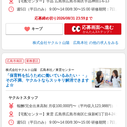
【宅配センター】宇品 広島県広島市南区宇品神田1-6-13
週5日（平日のみ） 9:00〜14:00/8:30〜15:00 研修期間：7日／日給
応募締め切り2026/08/31 23:59まで
応募画面へ進む
キープ
かんたん3ステップ！
株式会社ヤクルト山陽 広島本社
の他の求人をみる
広島市南区
業務委託
株式会社ヤクルト山陽 広島本社／東雲センター
「保育料を払うために働いているみたい・・」
その不満、ヤクルトならスッキリ解消できます
よ☆
し
未
ヤクルトスタッフ
ア
業
報酬/完全出来高制 月収100,000円〜（平均収入123,988円
交
【宅配センター】東雲 広島県広島市南区仁保新町1丁目4-24コーポ
週5日（平日のみ） 9:00〜14:00/8:30〜15:00 研修期間：7日／日給