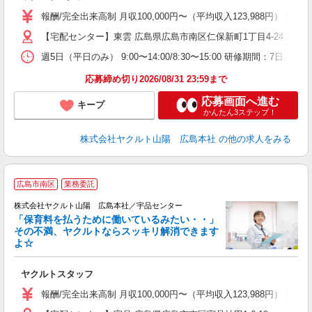
報酬/完全出来高制 月収100,000円〜（平均収入123,988円
【宅配センター】東雲 広島県広島市南区仁保新町1丁目4-24コーポ
週5日（平日のみ） 9:00〜14:00/8:30〜15:00 研修期間：7日／日給
応募締め切り2026/08/31 23:59まで
応募画面へ進む
キープ
かんたん3ステップ！
株式会社ヤクルト山陽 広島本社
の他の求人をみる
広島市南区
業務委託
株式会社ヤクルト山陽 広島本社／宇品センター
「保育料を払うために働いているみたい・・」
その不満、ヤクルトならスッキリ解消できます
よ☆
し
未
ヤクルトスタッフ
ア
業
報酬/完全出来高制 月収100,000円〜（平均収入123,988円
交