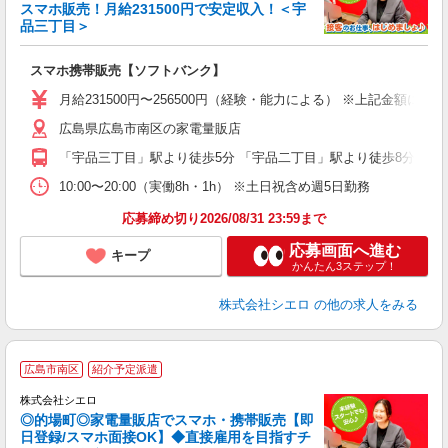
スマホ販売！月給231500円で安定収入！＜宇
品三丁目＞
事
即
スマホ携帯販売【ソフトバンク】
あ
月給231500円〜256500円（経験・能力による） ※上記金額に
直
広島県広島市南区の家電量販店
服
「宇品三丁目」駅より徒歩5分 「宇品二丁目」駅より徒歩8分
10:00〜20:00（実働8h・1h） ※土日祝含め週5日勤務
応募締め切り2026/08/31 23:59まで
応募画面へ進む
キープ
かんたん3ステップ！
株式会社シエロ
の他の求人をみる
★
広島市南区
紹介予定派遣
♪
株式会社シエロ
◎的場町◎家電量販店でスマホ・携帯販売【即
日登録/スマホ面接OK】◆直接雇用を目指すチ