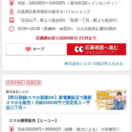
あ
月給：245250円〜319150円 ＋賞与年2回＋インセンティブ 
通
広島県広島市南区の楽天モバイルショップ
あ
「比治山下」駅より徒歩8分 「段原一丁目」駅より徒歩8分
10:00〜20:00（実働8h・休憩1h） ※土日祝含む週5日勤務
応募締め切り2026/08/31 23:59まで
応募画面へ進む
キープ
かんたん3ステップ！
株式会社シエロ
の他の求人をみる
★
広島市南区
派遣社員
♪
株式会社シエロ
【即日登録/スマホ面接OK】家電量販店で最新
スマホを販売！月給259200円で安定収入＜宇
品三丁目＞
事
即
スマホ携帯販売【エーユー】
あ
月給259200円〜300000円（経験・能力による） ※研修期間6