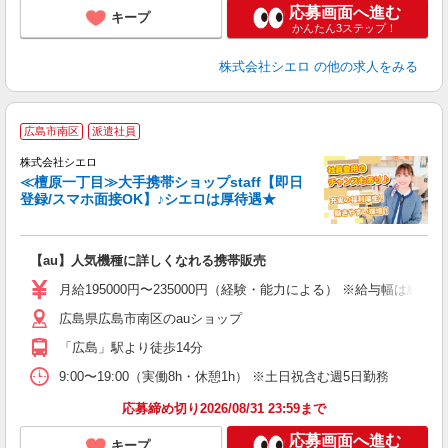
応募画面へ進む
キープ
かんたん3ステップ！
株式会社シエロ
の他の求人をみる
★
広島市南区
派遣社員
♪
株式会社シエロ
≪檀原一丁目≫大手携帯ショップstaff【即日
登録/スマホ面接OK】♪シエロは厚待遇★
い
即
【au】人気機種に詳しくなれる携帯販売
あ
月給195000円〜235000円（経験・能力による） ※給与幅は経
通
広島県広島市南区のauショップ
あ
「広島」駅より徒歩14分
9:00〜19:00（実働8h・休憩1h） ※土日祝含む週5日勤務
応募締め切り2026/08/31 23:59まで
応募画面へ進む
キープ