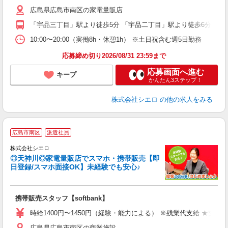
K
広島県広島市南区の家電量販店
な
「宇品三丁目」駅より徒歩5分 「宇品二丁目」駅より徒歩6分
10:00〜20:00（実働8h・休憩1h） ※土日祝含む週5日勤務
応募締め切り2026/08/31 23:59まで
応募画面へ進む
キープ
かんたん3ステップ！
株式会社シエロ
の他の求人をみる
★
広島市南区
派遣社員
♪
株式会社シエロ
◎天神川◎家電量販店でスマホ・携帯販売【即
日登録/スマホ面接OK】未経験でも安心♪
理
携帯販売スタッフ【softbank】
即
時給1400円〜1450円（経験・能力による） ※残業代支給 ★交通
あ
広島県広島市南区の商業施設