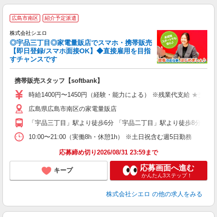
★
広島市南区
紹介予定派遣
♪
株式会社シエロ
◎宇品三丁目◎家電量販店でスマホ・携帯販売
【即日登録/スマホ面接OK】◆直接雇用を目指
すチャンスです
理
携帯販売スタッフ【softbank】
即
時給1400円〜1450円（経験・能力による） ※残業代支給 ★交通
あ
広島県広島市南区の家電量販店
K
「宇品三丁目」駅より徒歩6分 「宇品二丁目」駅より徒歩8分
貸
10:00〜21:00（実働8h・休憩1h） ※土日祝含む週5日勤務
応募締め切り2026/08/31 23:59まで
応募画面へ進む
キープ
かんたん3ステップ！
株式会社シエロ
の他の求人をみる