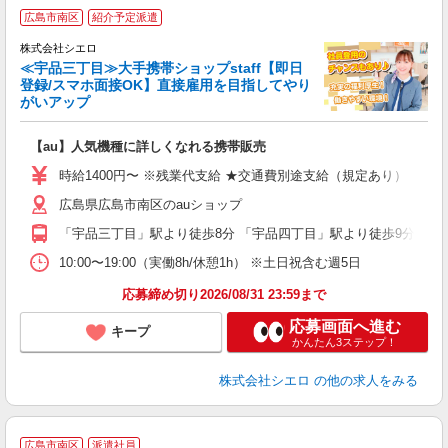
★
広島市南区
紹介予定派遣
♪
株式会社シエロ
≪宇品三丁目≫大手携帯ショップstaff【即日
登録/スマホ面接OK】直接雇用を目指してやり
がいアップ
い
即
【au】人気機種に詳しくなれる携帯販売
あ
時給1400円〜 ※残業代支給 ★交通費別途支給（規定あり） ゜+゜
K
広島県広島市南区のauショップ
貸
「宇品三丁目」駅より徒歩8分 「宇品四丁目」駅より徒歩9分
10:00〜19:00（実働8h/休憩1h） ※土日祝含む週5日
応募締め切り2026/08/31 23:59まで
応募画面へ進む
キープ
かんたん3ステップ！
株式会社シエロ
の他の求人をみる
★
広島市南区
派遣社員