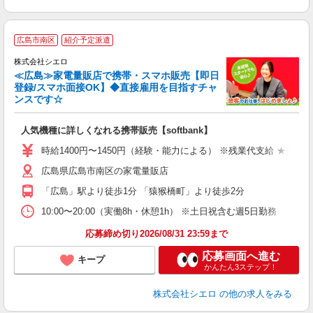
★
広島市南区
紹介予定派遣
♪
株式会社シエロ
≪広島≫家電量販店で携帯・スマホ販売【即日
登録/スマホ面接OK】◆直接雇用を目指すチャ
ンスです☆
い
人気機種に詳しくなれる携帯販売【softbank】
時給1400円〜1450円（経験・能力による） ※残業代支給 ★交通
広島県広島市南区の家電量販店
「広島」駅より徒歩1分 「猿猴橋町」より徒歩2分
10:00〜20:00（実働8h・休憩1h） ※土日祝含む週5日勤務
応募締め切り2026/08/31 23:59まで
応募画面へ進む
キープ
かんたん3ステップ！
株式会社シエロ
の他の求人をみる