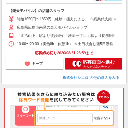
務
即
【楽天モバイル】の店舗スタッフ
躍
ー
時給1650円〜1850円（経験・能力による） ※残業代支給 ★交通
自
広島県広島市南区の楽天モバイルショップ
ど
「比治山下」駅より徒歩8分 「段原一丁目」駅より徒歩8分
10:00〜20:00（実働8h・休憩1h） ※土日祝含む週5日勤務
応募締め切り2026/08/31 23:59まで
応募画面へ進む
キープ
かんたん3ステップ！
株式会社シエロ
の他の求人をみる