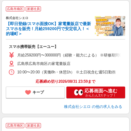
★
広島市南区
派遣社員
♪
株式会社シエロ
【即日登録/スマホ面接OK】家電量販店で最新
スマホを販売！月給259200円で安定収入！＜
的場町＞
事
即
スマホ携帯販売【エーユー】
あ
月給259200円〜300000円（経験・能力による） ※研修期間6
K
広島県広島市南区の家電量販店
な
10:00〜20:00（実働8h・休憩1h） ※土日祝含む週5日勤務
応募締め切り2026/08/31 23:59まで
応募画面へ進む
キープ
かんたん3ステップ！
株式会社シエロ
の他の求人をみる
★
広島市南区
派遣社員
♪