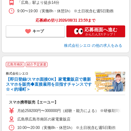
「広島」駅より徒歩14分
9:00〜19:00（実働8h・休憩1h） ※土日祝含む週5日勤務
応募締め切り2026/08/31 23:59まで
応募画面へ進む
キープ
かんたん3ステップ！
株式会社シエロ
の他の求人をみる
★
広島市南区
紹介予定派遣
♪
株式会社シエロ
【即日登録/スマホ面接OK】家電量販店で最新
スマホを販売◆直接雇用を目指すチャンスです
☆＜的場町＞
事
即
スマホ携帯販売【エーユー】
あ
月給259200円〜300000円（経験・能力による） ※研修期間6
K
広島県広島市南区の家電量販店
な
10:00〜20:00（実働8h・休憩1h） ※土日祝含む週5日勤務