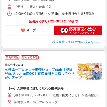
K
「天神川」駅より徒歩12分
貸
10:00〜21:00（実働8h・休憩1h） ※土日祝含む週5日勤務
応募締め切り2026/08/31 23:59まで
応募画面へ進む
キープ
かんたん3ステップ！
株式会社シエロ
の他の求人をみる
★
広島市南区
紹介予定派遣
♪
株式会社シエロ
≪檀原一丁目≫大手携帯ショップstaff【即日
登録/スマホ面接OK】直接雇用を目指してやり
がいアップ
い
即
【au】人気機種に詳しくなれる携帯販売
あ
月給195000円〜235000円（経験・能力による） ※給与幅は経
通
広島県広島市南区のauショップ
あ