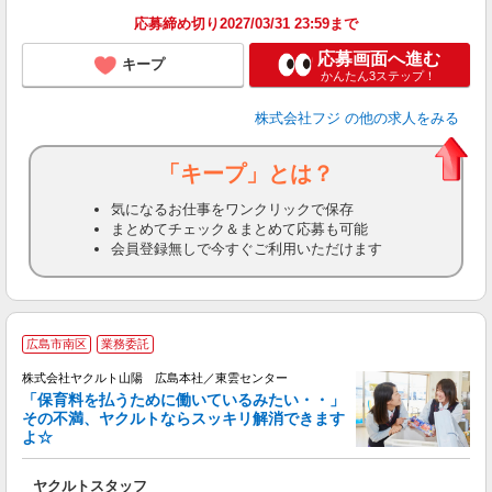
応募締め切り2027/03/31 23:59まで
応募画面へ進む
キープ
かんたん3ステップ！
株式会社フジ
の他の求人をみる
「キープ」とは？
気になるお仕事をワンクリックで保存
まとめてチェック＆まとめて応募も可能
会員登録無しで今すぐご利用いただけます
広島市南区
業務委託
株式会社ヤクルト山陽 広島本社／東雲センター
「保育料を払うために働いているみたい・・」
その不満、ヤクルトならスッキリ解消できます
よ☆
し
ヤクルトスタッフ