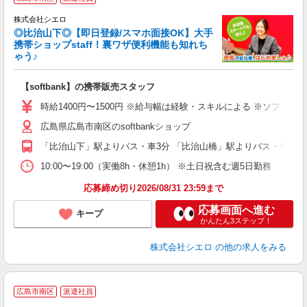
♪
株式会社シエロ
◎比治山下◎【即日登録/スマホ面接OK】大手
携帯ショップstaff！裏ワザ便利機能も知れち
ゃう♪
理
【softbank】の携帯販売スタッフ
即
時給1400円〜1500円 ※給与幅は経験・スキルによる ※ソフトバ
あ
広島県広島市南区のsoftbankショップ
K
「比治山下」駅よりバス・車3分 「比治山橋」駅よりバス・車4分
貸
10:00〜19:00（実働8h・休憩1h） ※土日祝含む週5日勤務
応募締め切り2026/08/31 23:59まで
応募画面へ進む
キープ
かんたん3ステップ！
株式会社シエロ
の他の求人をみる
★
広島市南区
派遣社員
♪