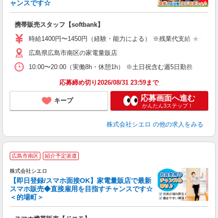
ャンスです☆
理
携帯販売スタッフ【softbank】
即
時給1400円〜1450円（経験・能力による） ※残業代支給 ★交通
あ
広島県広島市南区の家電量販店
K
10:00〜20:00（実働8h・休憩1h） ※土日祝含む週5日勤務
貸
応募締め切り2026/08/31 23:59まで
応募画面へ進む
キープ
かんたん3ステップ！
株式会社シエロ
の他の求人をみる
★
広島市南区
紹介予定派遣
♪
株式会社シエロ
【即日登録/スマホ面接OK】家電量販店で最新
スマホ販売◆直接雇用を目指すチャンスです☆
＜的場町＞
事
即