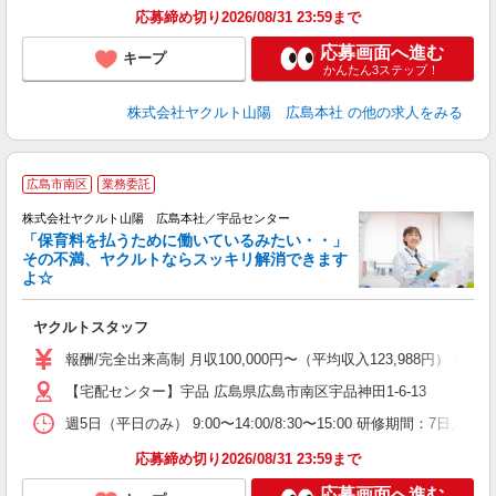
応募締め切り2026/08/31 23:59まで
応募画面へ進む
キープ
かんたん3ステップ！
株式会社ヤクルト山陽 広島本社
の他の求人をみる
広島市南区
業務委託
株式会社ヤクルト山陽 広島本社／宇品センター
「保育料を払うために働いているみたい・・」
その不満、ヤクルトならスッキリ解消できます
よ☆
し
ヤクルトスタッフ
報酬/完全出来高制 月収100,000円〜（平均収入123,988円
【宅配センター】宇品 広島県広島市南区宇品神田1-6-13
週5日（平日のみ） 9:00〜14:00/8:30〜15:00 研修期間：7日／日給
応募締め切り2026/08/31 23:59まで
応募画面へ進む