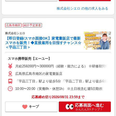
株式会社シエロ
の他の求人をみる
★
広島市南区
紹介予定派遣
♪
株式会社シエロ
【即日登録/スマホ面接OK】家電量販店で最新
スマホを販売！◆直接雇用を目指すチャンス☆
＜宇品三丁目＞
事
即
スマホ携帯販売【エーユー】
あ
月給259200円〜300000円（経験・能力による） ※研修期間6
K
広島県広島市南区の家電量販店
な
「宇品三丁目」駅より徒歩5分 「宇品二丁目」駅より徒歩6分
10:00〜20:00（実働8h・休憩1h） ※土日祝含む週5日勤務
応募締め切り2026/08/31 23:59まで
応募画面へ進む
キープ
かんたん3ステップ！