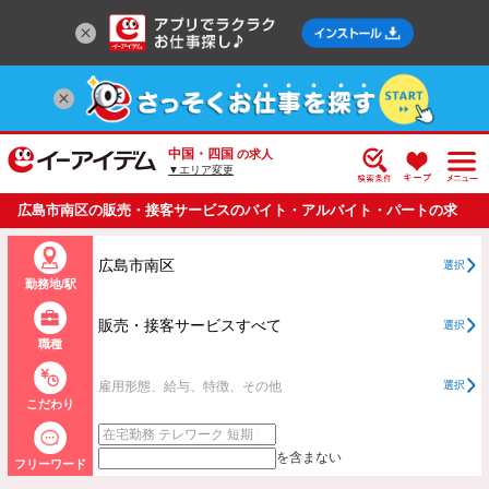
中国・四国
の求人
▼エリア変更
広島市南区の販売・接客サービスのバイト・アルバイト・パートの求
人情報一覧
広島市南区
選択
勤務地/駅
販売・接客サービスすべて
選択
職種
雇用形態、給与、特徴、その他
選択
こだわり
を含まない
フリーワード