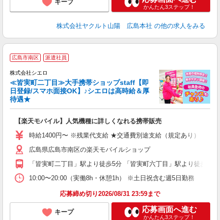
キープ
かんたん3ステップ！
株式会社ヤクルト山陽 広島本社
の他の求人をみる
★
広島市南区
派遣社員
♪
株式会社シエロ
≪皆実町二丁目≫大手携帯ショップstaff【即
日登録/スマホ面接OK】♪シエロは高時給＆厚
待遇★
い
即
【楽天モバイル】人気機種に詳しくなれる携帯販売
あ
時給1400円〜 ※残業代支給 ★交通費別途支給（規定あり） ゜+゜
K
広島県広島市南区の楽天モバイルショップ
な
「皆実町二丁目」駅より徒歩5分 「皆実町六丁目」駅より徒歩5分
10:00〜20:00（実働8h・休憩1h） ※土日祝含む週5日勤務
応募締め切り2026/08/31 23:59まで
応募画面へ進む
キープ
かんたん3ステップ！