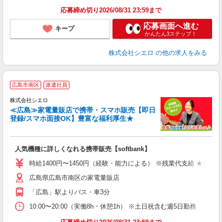
応募締め切り2026/08/31 23:59まで
応募画面へ進む
キープ
かんたん3ステップ！
株式会社シエロ
の他の求人をみる
★
広島市南区
派遣社員
♪
株式会社シエロ
≪広島≫家電量販店で携帯・スマホ販売【即日
登録/スマホ面接OK】豊富な福利厚生★
い
即
人気機種に詳しくなれる携帯販売【softbank】
あ
時給1400円〜1450円（経験・能力による） ※残業代支給 ★交通
K
広島県広島市南区の家電量販店
貸
「広島」駅よりバス・車3分
10:00〜20:00（実働8h・休憩1h） ※土日祝含む週5日勤務