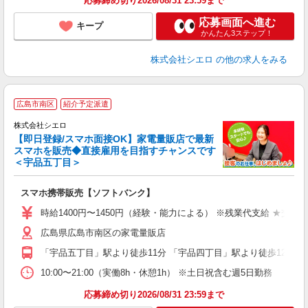
応募締め切り2026/08/31 23:59まで
応募画面へ進む
キープ
かんたん3ステップ！
株式会社シエロ
の他の求人をみる
★
広島市南区
紹介予定派遣
♪
株式会社シエロ
【即日登録/スマホ面接OK】家電量販店で最新
スマホを販売◆直接雇用を目指すチャンスです
＜宇品五丁目＞
事
即
スマホ携帯販売【ソフトバンク】
あ
時給1400円〜1450円（経験・能力による） ※残業代支給 ★交通
K
広島県広島市南区の家電量販店
貸
「宇品五丁目」駅より徒歩11分 「宇品四丁目」駅より徒歩12分
10:00〜21:00（実働8h・休憩1h） ※土日祝含む週5日勤務
応募締め切り2026/08/31 23:59まで