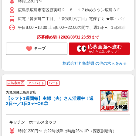
時給1230円〜
不
広島県広島市南区皆実町２－８－１７ゆめタウン広島３Ｆ
中
り
広電「皆実町二丁目」「皆実町六丁目」電停すぐ ★車・バイク通
退
由
平日8:00〜18:00 土日8:00〜22:00の間で、週1日
型
応募締め切り2026/08/31 23:59まで
応募画面へ進む
キープ
かんたん3ステップ！
株式会社丸亀製麺
の他の求人をみる
広島市南区
アルバイト
パート
丸亀製麺広島東雲店
【シフト1週間毎】主婦（夫）さん活躍中！週
2日〜／1日3h〜OK◎
ル
キッチン・ホールスタッフ
入
者
時給1230円〜 ☆22時以降は時給25％UP（深夜割増有）
歓