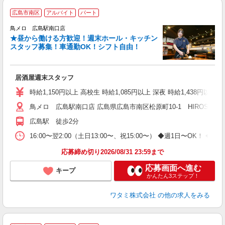
広島市南区
アルバイト
パート
鳥メロ 広島駅南口店
★昼から働ける方歓迎！週末ホール・キッチン
イ
スタッフ募集！車通勤OK！シフト自由！
履
勤
い
居酒屋週末スタッフ
時給1,150円以上 高校生 時給1,085円以上 深夜 時給1,438円以
鳥メロ 広島駅南口店 広島県広島市南区松原町10-1 HIROSHIMA FU
広島駅 徒歩2分
16:00〜翌2:00（土日13:00〜、祝15:00〜） ◆週1日〜
応募締め切り2026/08/31 23:59まで
応募画面へ進む
キープ
かんたん3ステップ！
ワタミ株式会社
の他の求人をみる