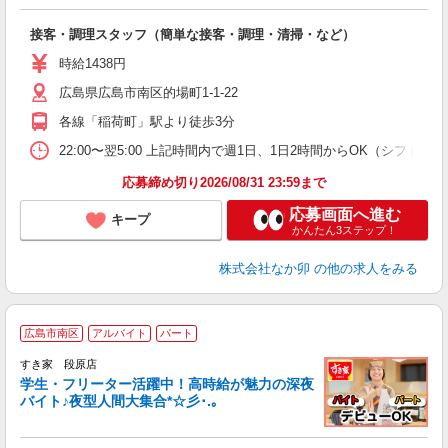
と
接客・調理スタッフ（簡単な接客・調理・清掃・など）
未
日
時給1438円
ワ
広島県広島市南区的場町1-1-22
り
各線「稲荷町」駅より徒歩3分
22:00〜翌5:00 上記時間内で週1日、1日2時間からOK（シフト
応募締め切り2026/08/31 23:59まで
応募画面へ進む
キープ
かんたん3ステップ！
株式会社なか卯
の他の求人をみる
広島市南区
アルバイト
パート
すき家 段原店
学生・フリーター活躍中！高時給が魅力の深夜
バイト♪夜型人間大集合*☆彡･.｡