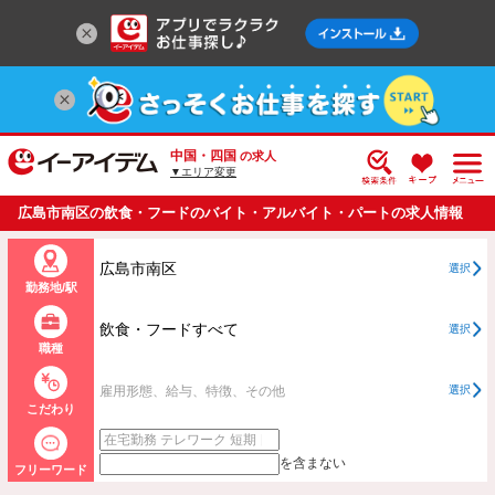
中国・四国
の求人
▼エリア変更
広島市南区の飲食・フードのバイト・アルバイト・パートの求人情報
一覧
広島市南区
選択
勤務地/駅
飲食・フードすべて
選択
職種
雇用形態、給与、特徴、その他
選択
こだわり
を含まない
フリーワード