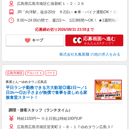
広島県広島市南区仁保新町１－２－２６
～
り
JR「向洋駅」徒歩20分 Ｒ2沿い ★車・バイク通勤OK！ガソ
O
平
8:00〜24:00の間で、週2日〜、1日3時間〜OK！ ★1
型
応募締め切り2026/08/31 23:59まで
応募画面へ進む
キープ
かんたん3ステップ！
株式会社丸亀製麺
の他の求人をみる
広島市南区
アルバイト
パート
豚屋とん一ゆめタウン広島店
平日ランチ勤務できる方大歓迎◎週2日〜／1
日3h〜◎お子さまが無償で食事を楽しめる家
族食堂スタート！
面
調理・接客スタッフ（ランチタイム）
入
験
時給1150円〜 ※土日祝は時給100円UP
迎
広島県広島市南区皆実町２－８－１７ゆめタウン広島３Ｆ
ル