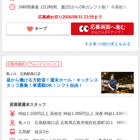
24時間募集 1日2時間、週2日からOKのシフト制！ ※高校生のシ
応募締め切り2026/08/31 23:59まで
応募画面へ進む
キープ
かんたん3ステップ！
すき家
の他の求人をみる
広島市南区
アルバイト
パート
鳥メロ 広島駅南口店
昼から働ける方歓迎！週末ホール・キッチンス
イ
タッフ募集！車通勤OK！シフト自由！
履
勤
い
居酒屋週末スタッフ
時給1,150円以上 高校生 時給1,085円以上 深夜 時給1,438円以
鳥メロ 広島駅南口店 広島県広島市南区松原町10-1 HIROSHIMA FU
広島駅 徒歩2分