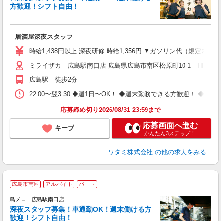
イ
方歓迎！シフト自由！
履
勤
い
居酒屋深夜スタッフ
時給1,438円以上 深夜研修 時給1,356円 ▼ガソリン代（規定内
ミライザカ 広島駅南口店 広島県広島市南区松原町10-1 HIROSHIMA
広島駅 徒歩2分
22:00〜翌3:30 ◆週1日〜OK！ ◆週末勤務できる方歓迎！ 
応募締め切り2026/08/31 23:59まで
応募画面へ進む
キープ
かんたん3ステップ！
ワタミ株式会社
の他の求人をみる
広島市南区
アルバイト
パート
鳥メロ 広島駅南口店
深夜スタッフ募集！車通勤OK！週末働ける方
イ
歓迎！シフト自由！