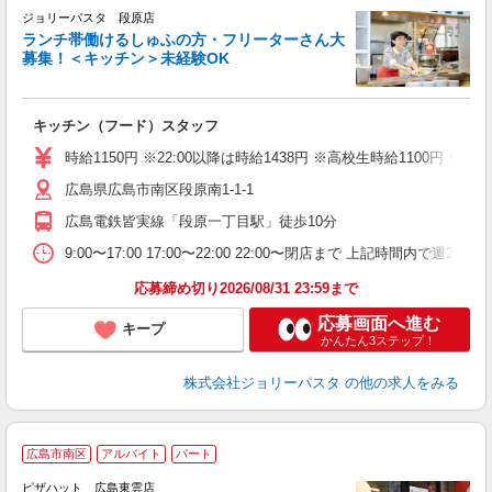
ジョリーパスタ 段原店
ランチ帯働けるしゅふの方・フリーターさん大
募集！＜キッチン＞未経験OK
ピ
キッチン（フード）スタッフ
未
（
時給1150円 ※22:00以降は時給1438円 ※高校生時給1100円
広島県広島市南区段原南1-1-1
広島電鉄皆実線「段原一丁目駅」徒歩10分
9:00〜17:00 17:00〜22:00 22:00〜閉店まで 上記
応募締め切り2026/08/31 23:59まで
応募画面へ進む
キープ
かんたん3ステップ！
株式会社ジョリーパスタ
の他の求人をみる
広島市南区
アルバイト
パート
ピザハット 広島東雲店