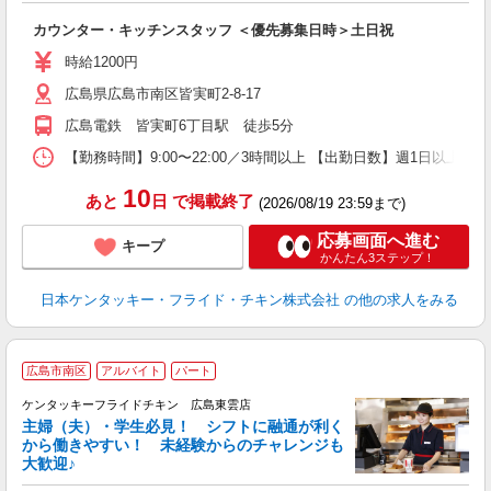
見
カウンター・キッチンスタッフ ＜優先募集日時＞土日祝
未
～
時給1200円
1
広島県広島市南区皆実町2-8-17
業
食
広島電鉄 皆実町6丁目駅 徒歩5分
【勤務時間】9:00〜22:00／3時間以上 【出勤日数】週1日以
10
あと
日
で掲載終了
(2026/08/19 23:59まで)
応募画面へ進む
キープ
かんたん3ステップ！
日本ケンタッキー・フライド・チキン株式会社
の他の求人をみる
広島市南区
アルバイト
パート
ケンタッキーフライドチキン 広島東雲店
主婦（夫）・学生必見！ シフトに融通が利く
から働きやすい！ 未経験からのチャレンジも
大歓迎♪