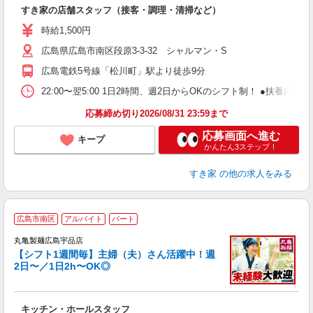
つ
すき家の店舗スタッフ（接客・調理・清掃など）
履
ミ
時給1,500円
～
広島県広島市南区段原3-3-32 シャルマン・S
内
あ
広島電鉄5号線「松川町」駅より徒歩9分
22:00〜翌5:00 1日2時間、週2日からOKのシフト制！ ●扶養内勤務
応募締め切り2026/08/31 23:59まで
応募画面へ進む
キープ
かんたん3ステップ！
すき家
の他の求人をみる
広島市南区
アルバイト
パート
丸亀製麺広島宇品店
【シフト1週間毎】主婦（夫）さん活躍中！週
2日〜／1日2h〜OK◎
ル
キッチン・ホールスタッフ
入