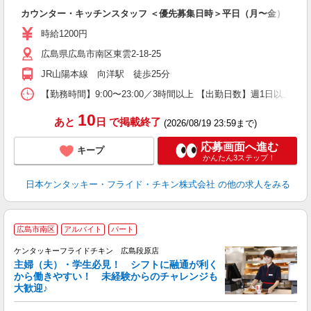
見
カウンター・キッチンスタッフ ＜優先募集日時＞平日（月〜金） 11:00〜
未
～
時給1200円
1
広島県広島市南区東雲2-18-25
業
ま
JR山陽本線 向洋駅 徒歩25分
【勤務時間】9:00〜23:00／3時間以上 【出勤日数】週1日以
10
あと
日
で掲載終了
(2026/08/19 23:59まで)
応募画面へ進む
キープ
かんたん3ステップ！
日本ケンタッキー・フライド・チキン株式会社
の他の求人をみる
広島市南区
アルバイト
パート
ケンタッキーフライドチキン 広島段原店
主婦（夫）・学生必見！ シフトに融通が利く
から働きやすい！ 未経験からのチャレンジも
大歓迎♪
見