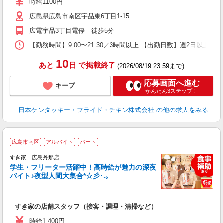
時給1100円
昇
広島県広島市南区宇品東6丁目1-15
上
か
広電宇品3丁目電停 徒歩5分
【勤務時間】9:00〜21:30／3時間以上 【出勤日数】週2日以
10
あと
日
で掲載終了
(2026/08/19 23:59まで)
応募画面へ進む
キープ
かんたん3ステップ！
日本ケンタッキー・フライド・チキン株式会社
の他の求人をみる
広島市南区
アルバイト
パート
すき家 広島丹那店
学生・フリーター活躍中！高時給が魅力の深夜
バイト♪夜型人間大集合*☆彡･.｡
つ
すき家の店舗スタッフ（接客・調理・清掃など）
履
ミ
時給1,400円