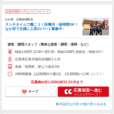
広島市南区
アルバイト
パート
気
なか卯 広島的場町店
ランチタイムで働こう！扶養内・短時間OK！
なか卯で主婦に人気のパート募集中♪
き
接客・調理スタッフ（簡単な接客・調理・清掃・など）
未
O
時給1150円 22:00〜翌5:00：時給1438円 高校生：時給1085円
K
広島県広島市南区的場町1-1-22
各線「稲荷町」駅より徒歩3分
24時間募集 上記時間内で週1日、1日2時間からOK（シフト制） 
応募締め切り2026/08/31 23:59まで
応募画面へ進む
キープ
かんたん3ステップ！
株式会社なか卯
の他の求人をみる