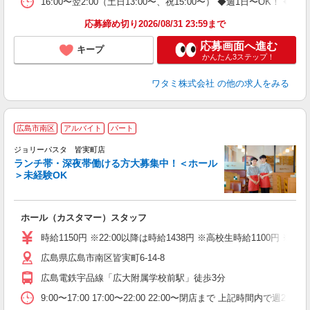
16:00〜翌2:00（土日13:00〜、祝15:00〜） ◆週1日〜
応募締め切り2026/08/31 23:59まで
応募画面へ進む
キープ
かんたん3ステップ！
ワタミ株式会社
の他の求人をみる
広島市南区
アルバイト
パート
ジョリーパスタ 皆実町店
ランチ帯・深夜帯働ける方大募集中！＜ホール
＞未経験OK
ま
ホール（カスタマー）スタッフ
未
（
時給1150円 ※22:00以降は時給1438円 ※高校生時給1100円
広島県広島市南区皆実町6-14-8
広島電鉄宇品線「広大附属学校前駅」徒歩3分
9:00〜17:00 17:00〜22:00 22:00〜閉店まで 上記