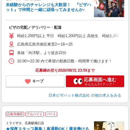
未経験からのチャレンジも大歓迎！ 『ピザハ
ット』で仲間と一緒に頑張ってみませんか♪
続
ピザの宅配／デリバリー・配達
未
ア
時給1,200円以上 平日 時給1,200円以上 高校生 時給1,200円以
通
広島県広島市南区東雲2ー18ー25
各線「向洋駅」より徒歩22分
10:00〜22:30 内で希望の勤務日数・時間帯で働けます！
応募締め切り2026/08/31 23:59まで
応募画面へ進む
キープ
かんたん3ステップ！
日本ピザハット株式会社
の他の求人をみる
広島市南区
アルバイト
パート
ミライザカ 広島駅南口店
★深夜スタッフ募集！車通勤OK！週末働ける