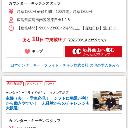
カウンター・キッチンスタッフ
未
～
時給1300円 研修期間：100時間／時給1200円
1
広島県広島市南区段原日出1-2-8
業
ま
【勤務時間】9:00〜23:00／2時間以上 【出勤日数】週1日以
10
あと
日
で掲載終了
(2026/08/19 23:59まで)
応募画面へ進む
キープ
かんたん3ステップ！
日本ケンタッキー・フライド・チキン株式会社
の他の求人をみる
広島市南区
アルバイト
パート
ケンタッキーフライドチキン イオン宇品店
主婦（夫）・学生必見！ シフトに融通が利く
から働きやすい！ 未経験からのチャレンジも
大歓迎♪
見
カウンター・キッチンスタッフ
未
ダ