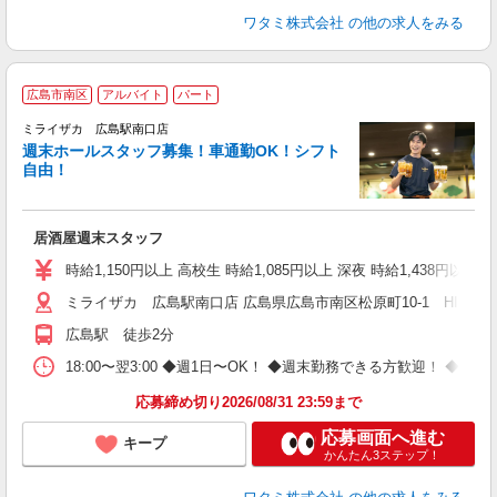
ワタミ株式会社
の他の求人をみる
広島市南区
アルバイト
パート
ミライザカ 広島駅南口店
週末ホールスタッフ募集！車通勤OK！シフト
イ
自由！
履
勤
い
居酒屋週末スタッフ
時給1,150円以上 高校生 時給1,085円以上 深夜 時給1,438円以
ミライザカ 広島駅南口店 広島県広島市南区松原町10-1 HIROSHIMA
広島駅 徒歩2分
18:00〜翌3:00 ◆週1日〜OK！ ◆週末勤務できる方歓迎！ 
応募締め切り2026/08/31 23:59まで
応募画面へ進む
キープ
かんたん3ステップ！