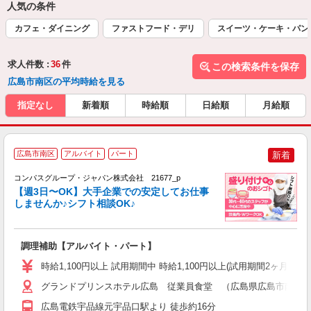
人気の条件
カフェ・ダイニング
ファストフード・デリ
スイーツ・ケーキ・パン
求人件数 :
36
件
この検索条件を保存
広島市南区の平均時給を見る
指定なし
新着順
時給順
日給順
月給順
広島市南区
アルバイト
パート
新着
コンパスグループ・ジャパン株式会社 21677_p
く
【週3日〜OK】大手企業での安定してお仕事
しませんか♪シフト相談OK♪
大
調理補助【アルバイト・パート】
入
歓
時給1,100円以上 試用期間中 時給1,100円以上(試用期間2ヶ月
～
用
グランドプリンスホテル広島 従業員食堂 （広島県広島市南区元宇
務
広島電鉄宇品線元宇品口駅より 徒歩約16分
副