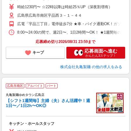
者
時給1230円〜 ☆22時以降は時給25％UP（深夜割増有）
不
広島県広島市南区宇品西３－１－４４
中
り
広電「宇品三丁目」電停徒歩7分 ★車・バイク通勤OK！ガソリン
勤
務
8:00〜24:00の間で、週2日〜、1日2時間〜OK！ ★1
禁
応募締め切り2026/08/31 23:59まで
応募画面へ進む
キープ
かんたん3ステップ！
株式会社丸亀製麺
の他の求人をみる
広島市南区
アルバイト
パート
丸亀製麺ゆめタウン広島店
【シフト1週間毎】主婦（夫）さん活躍中！週
1日〜／1日2h〜OK◎
ル
キッチン・ホールスタッフ
入
者