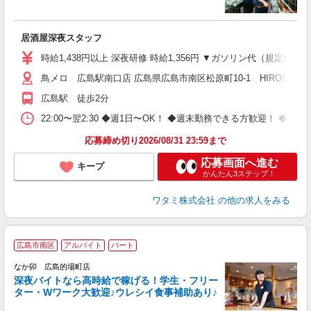
履
勤
度
居酒屋深夜スタッフ
時給1,438円以上 深夜研修 時給1,356円 ▼ガソリン代（規定内
鳥メロ 広島駅南口店 広島県広島市南区松原町10-1 HIROSHIMA FU
広島駅 徒歩2分
22:00〜翌2:30 ◆週1日〜OK！ ◆週末勤務できる方歓迎！ 
応募締め切り2026/08/31 23:59まで
応募画面へ進む
キープ
かんたん3ステップ！
ワタミ株式会社
の他の求人をみる
広島市南区
アルバイト
パート
ん
なか卯 広島的場町店
深夜バイトなら高時給で稼げる！学生・フリー
ター・Wワーク大歓迎♪ウレシイ食事補助あり♪
助