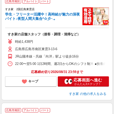
広島市南区
アルバイト
パート
すき家 2国広島東雲店
学生・フリーター活躍中！高時給が魅力の深夜
バイト♪夜型人間大集合*☆彡･.｡
つ
すき家の店舗スタッフ（接客・調理・清掃など）
履
ミ
時給1,438円
～
広島県広島市南区東雲3-13-6
勤
社
JR山陽本線・呉線「向洋」駅より徒歩16分
22:00〜翌5:00 1日2時間、週2日からOKのシフト制！ ●扶養内勤務
応募締め切り2026/08/31 23:59まで
応募画面へ進む
キープ
かんたん3ステップ！
すき家
の他の求人をみる
広島市南区
アルバイト
パート