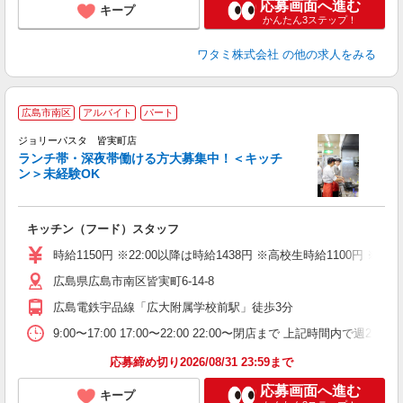
応募画面へ進む
キープ
かんたん3ステップ！
ワタミ株式会社
の他の求人をみる
広島市南区
アルバイト
パート
ジョリーパスタ 皆実町店
ランチ帯・深夜帯働ける方大募集中！＜キッチ
ン＞未経験OK
ピ
キッチン（フード）スタッフ
未
（
時給1150円 ※22:00以降は時給1438円 ※高校生時給1100円
広島県広島市南区皆実町6-14-8
広島電鉄宇品線「広大附属学校前駅」徒歩3分
9:00〜17:00 17:00〜22:00 22:00〜閉店まで 上記
応募締め切り2026/08/31 23:59まで
応募画面へ進む
キープ