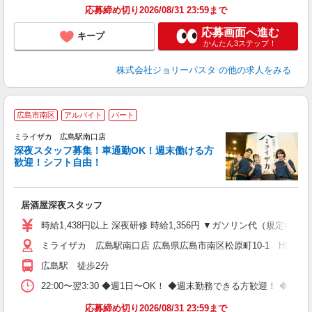
応募締め切り2026/08/31 23:59まで
応募画面へ進む
キープ
かんたん3ステップ！
株式会社ジョリーパスタ
の他の求人をみる
広島市南区
アルバイト
パート
ミライザカ 広島駅南口店
深夜スタッフ募集！車通勤OK！週末働ける方
イ
歓迎！シフト自由！
履
勤
い
居酒屋深夜スタッフ
時給1,438円以上 深夜研修 時給1,356円 ▼ガソリン代（規定内
ミライザカ 広島駅南口店 広島県広島市南区松原町10-1 HIROSHIMA
広島駅 徒歩2分
22:00〜翌3:30 ◆週1日〜OK！ ◆週末勤務できる方歓迎！ 
応募締め切り2026/08/31 23:59まで