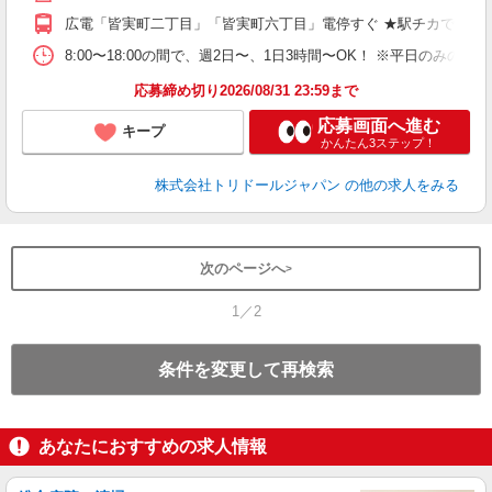
あ
広電「皆実町二丁目」「皆実町六丁目」電停すぐ ★駅チカで通勤
1
フ
8:00〜18:00の間で、週2日〜、1日3時間〜OK！ ※平日の
業
応募締め切り2026/08/31 23:59まで
応募画面へ進む
キープ
かんたん3ステップ！
株式会社トリドールジャパン
の他の求人をみる
次のページへ
1／2
条件を変更して再検索
あなたにおすすめの求人情報