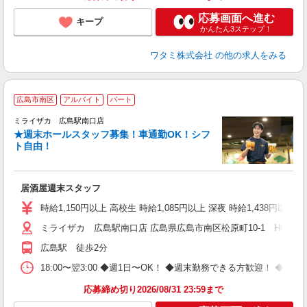
応募画面へ進む
キープ
かんたん3ステップ！
ワタミ株式会社
の他の求人をみる
広島市南区
アルバイト
パート
ミライザカ 広島駅南口店
★週末ホールスタッフ募集！車通勤OK！シフ
イ
ト自由！
履
勤
い
居酒屋週末スタッフ
時給1,150円以上 高校生 時給1,085円以上 深夜 時給1,438円以
ミライザカ 広島駅南口店 広島県広島市南区松原町10-1 HIROSHIMA
広島駅 徒歩2分
18:00〜翌3:00 ◆週1日〜OK！ ◆週末勤務できる方歓迎！ 
応募締め切り2026/08/31 23:59まで