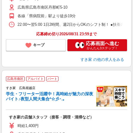
～
広島県広島市南区丹那町5-10
勤
り
各線「県病院前」駅より徒歩19分
22:00〜翌5:00 1日2時間、週2日からOKのシフト制！ ●扶養内勤務
応募締め切り2026/08/31 23:59まで
応募画面へ進む
キープ
かんたん3ステップ！
すき家
の他の求人をみる
広島市南区
アルバイト
パート
すき家 広島堀越店
学生・フリーター活躍中！高時給が魅力の深夜
バイト♪夜型人間大集合*☆彡･.｡
つ
すき家の店舗スタッフ（接客・調理・清掃など）
履
ミ
時給1,400円
～