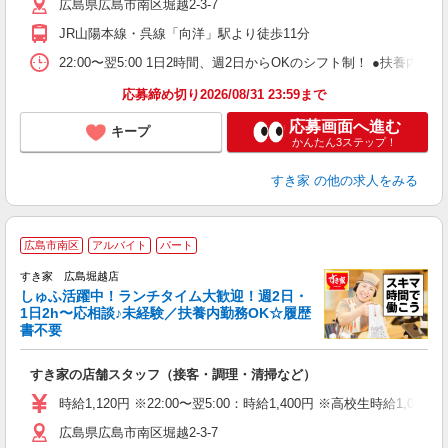
広島県広島市南区堀越2-3-7
勤
社
JR山陽本線・呉線「向洋」駅より徒歩11分
22:00〜翌5:00 1日2時間、週2日からOKのシフト制！ ●扶養内勤務
応募締め切り2026/08/31 23:59まで
応募画面へ進む
キープ
かんたん3ステップ！
すき家
の他の求人をみる
≪
広島市南区
アルバイト
パート
すき家 広島堀越店
しゅふ活躍中！ランチタイム大歓迎！週2日・
安
1日2h〜応相談♪未経験／扶養内勤務OK☆履歴
書不要
の
すき家の店舗スタッフ（接客・調理・清掃など）
履
タ
時給1,120円 ※22:00〜翌5:00：時給1,400円 ※高校生時給1,085
（
広島県広島市南区堀越2-3-7
夜