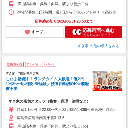
事
JR山陽本線・呉線「向洋」駅より徒歩11分
24時間募集 1日2時間、週2日からOKのシフト制！ ※高校生のシ
応募締め切り2026/08/31 23:59まで
応募画面へ進む
キープ
かんたん3ステップ！
すき家
の他の求人をみる
≪
広島市南区
アルバイト
パート
すき家 2国広島東雲店
しゅふ活躍中！ランチタイム大歓迎！週2日・
安
1日2h〜応相談♪未経験／扶養内勤務OK☆履歴
書不要
の
すき家の店舗スタッフ（接客・調理・清掃など）
履
タ
時給1,150円 ※22:00〜翌5:00：時給1,438円 ※高校生時給1,085
（
広島県広島市南区東雲3-13-6
夜
事
JR山陽本線・呉線「向洋」駅より徒歩16分