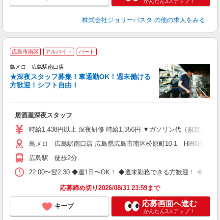
かんたん3ステップ！
株式会社ジョリーパスタ
の他の求人をみる
広島市南区
アルバイト
パート
鳥メロ 広島駅南口店
★深夜スタッフ募集！車通勤OK！週末働ける
イ
方歓迎！シフト自由！
履
勤
度
居酒屋深夜スタッフ
時給1,438円以上 深夜研修 時給1,356円 ▼ガソリン代（規定内
鳥メロ 広島駅南口店 広島県広島市南区松原町10-1 HIROSHIMA FU
広島駅 徒歩2分
22:00〜翌2:30 ◆週1日〜OK！ ◆週末勤務できる方歓迎！ 
応募締め切り2026/08/31 23:59まで
応募画面へ進む
キープ
かんたん3ステップ！