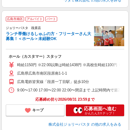
ワタミ株式会社
の他の求人をみる
広島市南区
アルバイト
パート
ジョリーパスタ 段原店
ランチ帯働けるしゅふの方・フリーターさん大
募集！＜ホール＞未経験OK
ま
ホール（カスタマー）スタッフ
未
（
時給1150円 ※22:00以降は時給1438円 ※高校生時給1100円
広島県広島市南区段原南1-1-1
広島電鉄皆実線「段原一丁目駅」徒歩10分
9:00〜17:00 17:00〜22:00 22:00〜閉店まで 上記
応募締め切り2026/08/31 23:59まで
応募画面へ進む
キープ
かんたん3ステップ！
株式会社ジョリーパスタ
の他の求人をみる