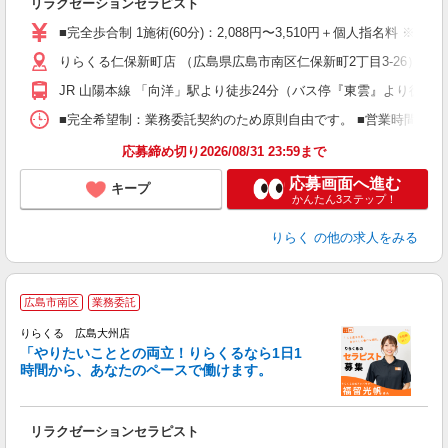
リラクゼーションセラピスト
入
た
■完全歩合制 1施術(60分)：2,088円〜3,510円＋個人指名料 ※
主
りらくる仁保新町店 （広島県広島市南区仁保新町2丁目3-26）
躍
額
JR 山陽本線 「向洋」駅より徒歩24分（バス停『東雲』より徒歩2
間
ス
■完全希望制：業務委託契約のため原則自由です。 ■営業時間帯（9
K.
応募締め切り2026/08/31 23:59まで
応募画面へ進む
キープ
かんたん3ステップ！
りらく
の他の求人をみる
広島市南区
業務委託
りらくる 広島大州店
「やりたいこととの両立！りらくるなら1日1
時間から、あなたのペースで働けます。
日
リラクゼーションセラピスト
入