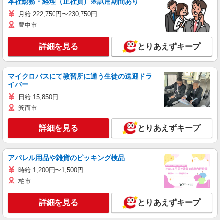
本社総務・経理（正社員）※試用期間あり
月給 222,750円〜230,750円
豊中市
詳細を見る
とりあえずキープ
マイクロバスにて教習所に通う生徒の送迎ドラ
イバー
日給 15,850円
箕面市
詳細を見る
とりあえずキープ
アパレル用品や雑貨のピッキング検品
時給 1,200円〜1,500円
柏市
詳細を見る
とりあえずキープ