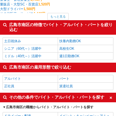
量販店・大型SC・百貨店
1,520円
大型ドライバー
1,500円
その他販売・サービス
1,440円
もっと見る
フォークリフト
1,428円
その他介護・福祉
1,417円
広島市南区の特徴でバイト・アルバイト・パートを絞り
製造・組立・加工
1,410円
込む
家電・携帯販売
1,403円
広島市南区の他の職種の平均時給を見る
土日祝休み
扶養内勤務OK
シニア（60代～）活躍中
高校生OK
ミドル（40代～）活躍中
週1日勤務OK
広島市南区の雇用形態で絞り込む
アルバイト
パート
正社員
派遣社員
その他の条件でバイト・アルバイト・パートを探す
広島市南区の職種からバイト・アルバイト・パートを探す
ドライバー・配達
イベント・キャンペーン・アミュ