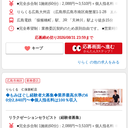
た
■完全歩合制 1施術(60分)：2,088円〜3,510円＋個人指名料 ※
主
りらくる広島大州店 （広島県広島市南区南蟹屋1-1-28 エルミター
躍
額
広島電鉄 「猿猴橋町」駅、JR 「天神川」駅より徒歩15分
間
ス
■完全希望制：業務委託契約のため原則自由です。 ■営業時間帯（9
K.
応募締め切り2026/08/31 23:59まで
応募画面へ進む
キープ
かんたん3ステップ！
りらく
の他の求人をみる
◆
広島市南区
業務委託
円
りらくる 仁保新町店
◆もみほぐし経験者大募集◆業界最高水準の6
0分2,840円〜◆個人指名料は100％収入
に
間
リラクゼーションセラピスト（経験者募集）
入
た
■完全歩合制 1施術(60分)：2,088円〜3,510円＋個人指名料 