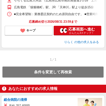
りらくる広島大州店 （広島県広島市南区南蟹屋1-1-28 エルミター
躍
額
広島電鉄 「猿猴橋町」駅、JR 「天神川」駅より徒歩15分
間
ス
■完全希望制：業務委託契約のため原則自由です。 ■営業時間帯（9
K.
応募締め切り2026/08/31 23:59まで
応募画面へ進む
キープ
かんたん3ステップ！
りらく
の他の求人をみる
1／1
条件を変更して再検索
あなたにおすすめの求人情報
総合病院の清掃
月給 257,400円