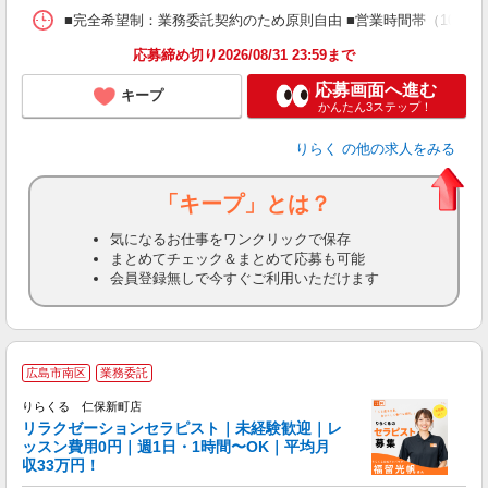
ス
■完全希望制：業務委託契約のため原則自由 ■営業時間帯（10:00
K.
応募締め切り2026/08/31 23:59まで
応募画面へ進む
キープ
かんたん3ステップ！
りらく
の他の求人をみる
「キープ」とは？
気になるお仕事をワンクリックで保存
まとめてチェック＆まとめて応募も可能
会員登録無しで今すぐご利用いただけます
広島市南区
業務委託
りらくる 仁保新町店
学
リラクゼーションセラピスト｜未経験歓迎｜レ
ッスン費用0円｜週1日・1時間〜OK｜平均月
収33万円！