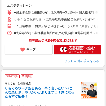
目
エステティシャン
入
た
■完全歩合制 1施術(60分)：2,088円〜3,510円＋個人指名料 ※
主
りらくる仁保新町店 （広島県広島市南区仁保新町2丁目3-26）
躍
額
JR 山陽本線 「向洋」駅より徒歩24分（バス停『東雲』より徒歩2
間
ス
■完全希望制：業務委託契約のため原則自由 ■営業時間帯（10:00
K.
応募締め切り2026/08/31 23:59まで
応募画面へ進む
キープ
かんたん3ステップ！
りらく
の他の求人をみる
広島市南区
業務委託
り
りらくる 仁保新町店
た
りらくるワークあるある、早く言いたい〜♪こ
んな楽しさ、やりがいがありますよ！気になっ
ー
たらすぐ応募！
る