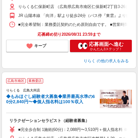
主
りらくる仁保新町店 （広島県広島市南区仁保新町2丁目3-26）
躍
額
JR 山陽本線 「向洋」駅より徒歩24分（バス停『東雲』より徒歩2
間
ス
■完全希望制：業務委託契約のため原則自由です。 ■営業時間帯（9
K.
応募締め切り2026/08/31 23:59まで
応募画面へ進む
キープ
かんたん3ステップ！
りらく
の他の求人をみる
◆
広島市南区
業務委託
円
りらくる 広島大州店
◆もみほぐし経験者大募集◆業界最高水準の6
0分2,840円〜◆個人指名料は100％収入
に
間
リラクゼーションセラピスト（経験者募集）
入
た
■完全歩合制 1施術(60分)：2,088円〜3,510円＋個人指名料 
主