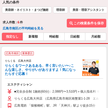
人気の条件
美容師・ネイリスト・まつげ施術
理容師
美容・理容アシスタント
求人件数 :
6
件
この検索条件を保存
広島市南区の平均時給を見る
指定なし
新着順
時給順
日給順
月給順
広島市南区
業務委託
り
りらくる 広島大州店
た
りらくるワークあるある、早く言いたい〜♪こ
んな楽しさ、やりがいがありますよ！気になっ
ー
たらすぐ応募！
る
エステティシャン
入
た
■完全歩合制 1施術(60分)：2,088円〜3,510円＋個人指名料 ※
主
りらくる広島大州店 （広島県広島市南区南蟹屋1-1-28 エルミター
躍
額
広島電鉄 「猿猴橋町」駅、JR 「天神川」駅より徒歩15分
間