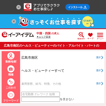
中国・四国
の求人
▼エリア変更
広島市南区のヘルス・ビューティーのバイト・アルバイト・パートの
求人情報一覧
広島市南区
選択
勤務地/駅
ヘルス・ビューティーすべて
選択
職種
雇用形態、給与、特徴、その他
選択
こだわり
を含まない
フリーワード