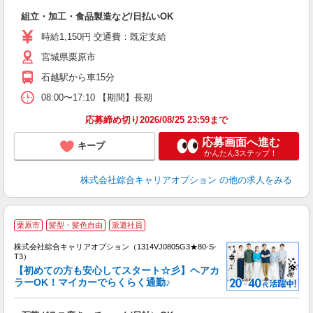
入
組立・加工・食品製造など/日払いOK
分
フ
時給1,150円 交通費：既定支給
宮城県栗原市
石越駅から車15分
08:00〜17:10 【期間】長期
応募締め切り2026/08/25 23:59まで
応募画面へ進む
キープ
かんたん3ステップ！
株式会社綜合キャリアオプション
の他の求人をみる
栗原市
髪型・髪色自由
派遣社員
株式会社綜合キャリアオプション（1314VJ0805G3★80-S-
T3）
【初めての方も安心してスタート☆彡】ヘアカ
ラーOK！マイカーでらくらく通勤♪
た
入