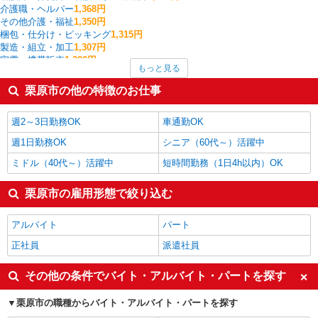
介護職・ヘルパー
1,368円
その他介護・福祉
1,350円
梱包・仕分け・ピッキング
1,315円
製造・組立・加工
1,307円
家電・携帯販売
1,300円
もっと見る
板金・塗装・溶接
1,300円
中型（2t・4t）ドライバー
1,300円
栗原市の他の特徴のお仕事
その他ドライバー・配達
1,300円
入出庫・商品管理・検品・検査
1,282円
週2～3日勤務OK
車通勤OK
栗原市の他の職種の平均時給を見る
週1日勤務OK
シニア（60代～）活躍中
ミドル（40代～）活躍中
短時間勤務（1日4h以内）OK
栗原市の雇用形態で絞り込む
アルバイト
パート
正社員
派遣社員
その他の条件でバイト・アルバイト・パートを探す
栗原市の職種からバイト・アルバイト・パートを探す