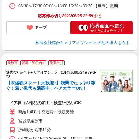
08:30〜17:30 07:00〜16:00 15:30〜00:30 【期間】長期
応募締め切り2026/08/25 23:59まで
応募画面へ進む
キープ
かんたん3ステップ！
株式会社綜合キャリアオプション
の他の求人をみる
栗原市
髪型・髪色自由
派遣社員
株式会社綜合キャリアオプション（1314VJ0805G4★79-S-
T3）
【未経験スタート大歓迎♪】残業でたっぷり稼
ぐ！若い世代も活躍中！ヘアカラーOK！
た
入
ドア枠ゴム部品の加工・検査/日払いOK
分
0
時給1,400円 交通費：既定支給
宮城県栗原市
瀬峰駅から車11分
08:30〜17:15 20:30〜05:30 【期間】長期