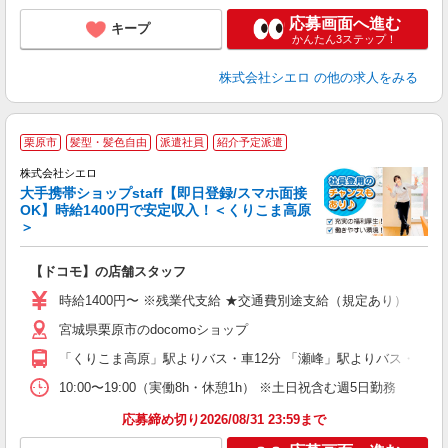
応募画面へ進む
キープ
かんたん3ステップ！
株式会社シエロ
の他の求人をみる
★
栗原市
髪型・髪色自由
派遣社員
紹介予定派遣
♪
株式会社シエロ
大手携帯ショップstaff【即日登録/スマホ面接
OK】時給1400円で安定収入！＜くりこま高原
＞
務
即
【ドコモ】の店舗スタッフ
あ
時給1400円〜 ※残業代支給 ★交通費別途支給（規定あり） ゜+゜
K
宮城県栗原市のdocomoショップ
貸
「くりこま高原」駅よりバス・車12分 「瀬峰」駅よりバス・車21
10:00〜19:00（実働8h・休憩1h） ※土日祝含む週5日勤務
応募締め切り2026/08/31 23:59まで