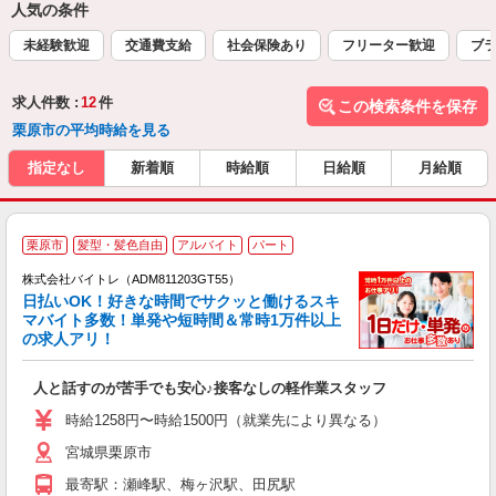
人気の条件
未経験歓迎
交通費支給
社会保険あり
フリーター歓迎
ブラ
求人件数 :
12
件
この検索条件を保存
栗原市の平均時給を見る
指定なし
新着順
時給順
日給順
月給順
栗原市
髪型・髪色自由
アルバイト
パート
株式会社バイトレ（ADM811203GT55）
く
日払いOK！好きな時間でサクッと働けるスキ
マバイト多数！単発や短時間＆常時1万件以上
☆
の求人アリ！
験
人と話すのが苦手でも安心♪接客なしの軽作業スタッフ
即
活
時給1258円〜時給1500円（就業先により異なる）
（
宮城県栗原市
短
K
最寄駅：瀬峰駅、梅ヶ沢駅、田尻駅
日