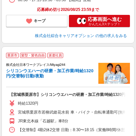
応募締め切り2026/08/25 23:59まで
応募画面へ進む
キープ
かんたん3ステップ！
株式会社綜合キャリアオプション
の他の求人をみる
■
栗原市
髪型・髪色自由
派遣社員
株式会社日本ワークプレイス/Miyagi244
シリコンウエハーの研磨・加工作業/時給1320
だ
円/交替制/日勤/夜勤
有
【宮城県栗原市】シリコンウエハーの研磨・加工作業/時給1320円/交替制
未
日
時給1320円
煙
宮城県栗原市若柳武鎗花水前 車・バイク・自転車通勤可(無料駐車場有
JR東北本線「石越駅」車8分
【交替制】4勤2休2交替 日勤：8:30〜18:15（実働8時間/休憩105分）