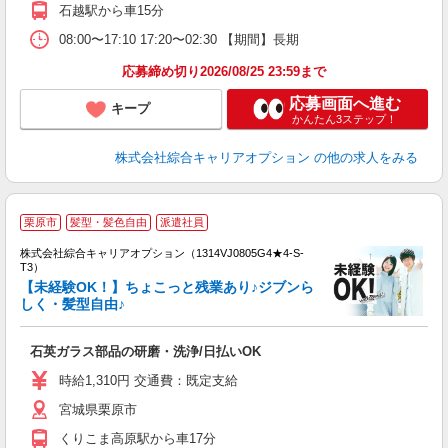
石越駅から車15分
08:00〜17:10 17:20〜02:30 【期間】長期
応募締め切り2026/08/25 23:59まで
応募画面へ進む
キープ
かんたん3ステップ！
株式会社綜合キャリアオプション
の他の求人をみる
栗原市
髪型・髪色自由
派遣社員
株式会社綜合キャリアオプション（1314VJ0805G4★4-S-
T3）
【未経験OK！】ちょこっと残業あり♪ジブンら
しく・髪型自由♪
た
入
石英ガラス部品の研磨・洗浄/日払いOK
分
ミ
時給1,310円 交通費：既定支給
由
宮城県栗原市
くりこま高原駅から車17分