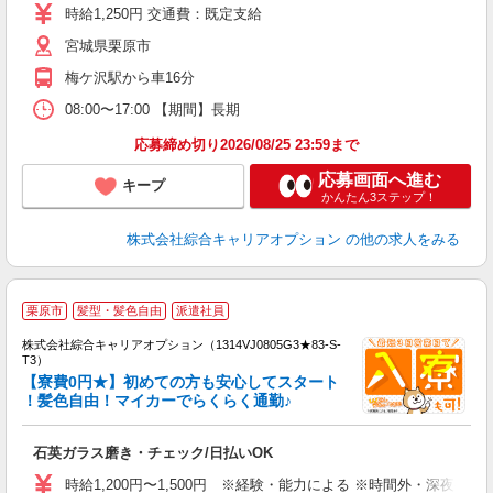
フ
時給1,250円 交通費：既定支給
宮城県栗原市
梅ケ沢駅から車16分
08:00〜17:00 【期間】長期
応募締め切り2026/08/25 23:59まで
応募画面へ進む
キープ
かんたん3ステップ！
株式会社綜合キャリアオプション
の他の求人をみる
栗原市
髪型・髪色自由
派遣社員
株式会社綜合キャリアオプション（1314VJ0805G3★83-S-
T3）
【寮費0円★】初めての方も安心してスタート
！髪色自由！マイカーでらくらく通勤♪
た
入
石英ガラス磨き・チェック/日払いOK
分
新
時給1,200円〜1,500円 ※経験・能力による ※時間外・深夜手当