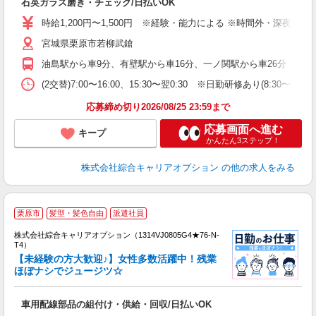
石英ガラス磨き・チェック/日払いOK
分
新
時給1,200円〜1,500円 ※経験・能力による ※時間外・深夜
業
宮城県栗原市若柳武鎗
り
油島駅から車9分、有壁駅から車16分、一ノ関駅から車26分 ※主要路
(2交替)7:00〜16:00、15:30〜翌0:30 ※日勤研修あり(8:30〜17
応募締め切り2026/08/25 23:59まで
応募画面へ進む
キープ
かんたん3ステップ！
株式会社綜合キャリアオプション
の他の求人をみる
≪
栗原市
髪型・髪色自由
派遣社員
い
株式会社綜合キャリアオプション（1314VJ0805G4★76-N-
T4）
【未経験の方大歓迎♪】女性多数活躍中！残業
ほぼナシでジュージツ☆
得
入
車用配線部品の組付け・供給・回収/日払いOK
分