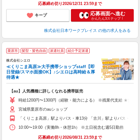
応募締め切り2026/12/31 23:59まで
応募画面へ進む
キープ
かんたん3ステップ！
株式会社日本ワークプレイス
の他の求人をみる
★
栗原市
髪型・髪色自由
派遣社員
紹介予定派遣
♪
株式会社シエロ
≪くりこま高原≫大手携帯ショップstaff【即
日登録/スマホ面接OK】♪シエロは高時給＆厚
待遇★
い
即
【au】人気機種に詳しくなれる携帯販売
あ
時給1200円〜1300円（経験・能力による） ※残業代支給 ★交通
K
宮城県栗原市のauショップ
貸
「くりこま高原」駅よりバス・車13分 「古川」駅よりバス・車42
10:00〜19:00（実働8h・休憩1h） ※土日祝含む週5日勤務
応募締め切り2026/08/31 23:59まで