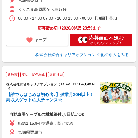
宮城県栗原市
くりこま高原駅から車17分
08:30〜17:30 07:00〜16:00 15:30〜00:30 【期間】長期
応募締め切り2026/08/25 23:59まで
応募画面へ進む
キープ
かんたん3ステップ！
株式会社綜合キャリアオプション
の他の求人をみる
≪
栗原市
髪型・髪色自由
派遣社員
い
株式会社綜合キャリアオプション（1314VJ0805G4★48-N-
T4）
【誰でもはじめは初心者♪】残業月20H以上！
高収入ゲットの大チャンス☆
得
入
自動車用ケーブルの機械組付け/日払いOK
分
フ
時給1,150円 交通費：既定支給
与
宮城県栗原市