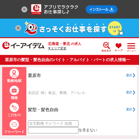
北海道・東北
の求人
▼エリア変更
栗原市の髪型・髪色自由のバイト・アルバイト・パートの求人情報一
覧
栗原市
選択
勤務地/駅
未設定
例）食品、事務、アパレル
選択
職種
髪型・髪色自由
選択
こだわり
を含まない
フリーワード