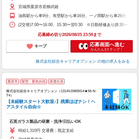
業
宮城県栗原市若柳武鎗
助
油島駅から車9分、有壁駅から車16分、一ノ関駅から車26分 ※主要路
(2交替)7:00〜16:00、15:30〜翌0:30 ※日勤研修あり(8:30〜17
応募締め切り2026/08/25 23:59まで
応募画面へ進む
キープ
かんたん3ステップ！
株式会社綜合キャリアオプション
の他の求人をみる
≪
栗原市
髪型・髪色自由
派遣社員
い
株式会社綜合キャリアオプション（1314VJ0805G4★56-N-
T4）
【未経験スタート大歓迎♪】残業ほぼナシ！ヘ
アスタイル自由☆
得
入
石英ガラス製品の研磨・洗浄/日払いOK
分
新
時給1,310円 交通費：既定支給
勤