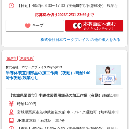
【日勤】4勤2休 8:30〜17:30（実働8時間/休憩60分） 残業なし
応募締め切り2026/12/31 23:59まで
応募画面へ進む
キープ
かんたん3ステップ！
株式会社日本ワークプレイス
の他の求人をみる
■
栗原市
派遣社員
株式会社日本ワークプレイス/Miyagi193
半導体装置用部品の加工作業（夜勤）/時給140
だ
0円/夜勤/残業なし
有
【宮城県栗原市】半導体装置用部品の加工作業（夜勤）/時給1400円/夜
即
日
時給1400円
通
宮城県栗原市若柳武鎗花水前 車・バイク通勤可（無料駐車場有 ※敷地
JR東北本線「石越駅」車7分
【夜勤】4勤2休 15:30〜0:30（実働8時間/休憩60分） 残業なし