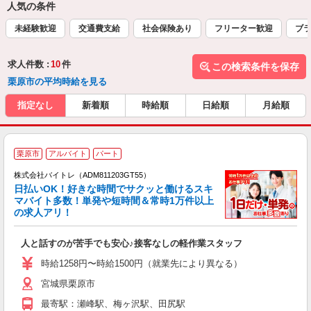
人気の条件
未経験歓迎
交通費支給
社会保険あり
フリーター歓迎
ブラ
求人件数 :
10
件
この検索条件を保存
栗原市の平均時給を見る
指定なし
新着順
時給順
日給順
月給順
栗原市
アルバイト
パート
株式会社バイトレ（ADM811203GT55）
く
日払いOK！好きな時間でサクッと働けるスキ
マバイト多数！単発や短時間＆常時1万件以上
☆
の求人アリ！
験
人と話すのが苦手でも安心♪接客なしの軽作業スタッフ
即
活
時給1258円〜時給1500円（就業先により異なる）
（
宮城県栗原市
短
K
最寄駅：瀬峰駅、梅ヶ沢駅、田尻駅
日