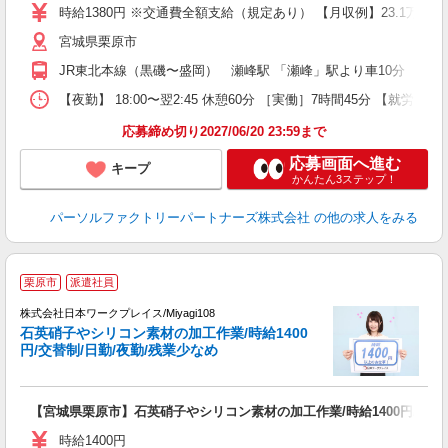
ー
時給1380円 ※交通費全額支給（規定あり） 【月収例】23.1万円（
社
宮城県栗原市
JR東北本線（黒磯〜盛岡） 瀬峰駅 「瀬峰」駅より車10分 ・J
【夜勤】 18:00〜翌2:45 休憩60分 ［実働］7時間45分 【就労期
応募締め切り2027/06/20 23:59まで
応募画面へ進む
キープ
かんたん3ステップ！
パーソルファクトリーパートナーズ株式会社
の他の求人をみる
■
栗原市
派遣社員
株式会社日本ワークプレイス/Miyagi108
石英硝子やシリコン素材の加工作業/時給1400
だ
円/交替制/日勤/夜勤/残業少なめ
有
【宮城県栗原市】石英硝子やシリコン素材の加工作業/時給1400円/交替制
未
レ
時給1400円