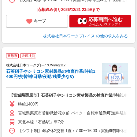
応募締め切り2026/12/31 23:59まで
応募画面へ進む
キープ
かんたん3ステップ！
株式会社日本ワークプレイス
の他の求人をみる
■
栗原市
派遣社員
株式会社日本ワークプレイス/Miyagi112
石英硝子やシリコン素材製品の検査作業/時給1
だ
400円/交替制/日勤/夜勤/残業少なめ
有
【宮城県栗原市】石英硝子やシリコン素材製品の検査作業/時給1400円/
即
日
時給1400円
通
宮城県栗原市若柳武鎗花水前 バイク・自転車通勤可(無料駐輪場有 ※
東北本線「石越駅」車7分
【シフト制】4勤2休2交替 1直：7:00〜16:00（実働8時間/休憩60分）