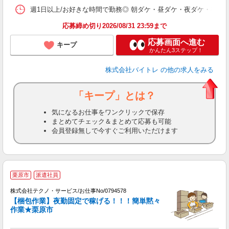
髪
週1日以上/お好きな時間で勤務◎ 朝ダケ・昼ダケ・夜ダケ・夜勤など、 ご自
応募締め切り2026/08/31 23:59まで
応募画面へ進む
キープ
かんたん3ステップ！
株式会社バイトレ
の他の求人をみる
「キープ」とは？
気になるお仕事をワンクリックで保存
まとめてチェック＆まとめて応募も可能
会員登録無しで今すぐご利用いただけます
栗原市
派遣社員
株式会社テクノ・サービス/お仕事No/0794578
【梱包作業】夜勤固定で稼げる！！！簡単黙々
作業★栗原市
タ