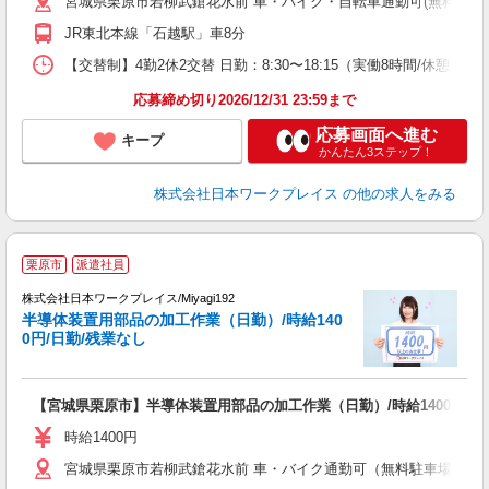
宮城県栗原市若柳武鎗花水前 車・バイク・自転車通勤可(無料駐車場有
JR東北本線「石越駅」車8分
【交替制】4勤2休2交替 日勤：8:30〜18:15（実働8時間/休憩105分）
応募締め切り2026/12/31 23:59まで
応募画面へ進む
キープ
かんたん3ステップ！
株式会社日本ワークプレイス
の他の求人をみる
■
栗原市
派遣社員
株式会社日本ワークプレイス/Miyagi192
半導体装置用部品の加工作業（日勤）/時給140
だ
0円/日勤/残業なし
有
【宮城県栗原市】半導体装置用部品の加工作業（日勤）/時給1400円/日
即
日
時給1400円
通
宮城県栗原市若柳武鎗花水前 車・バイク通勤可（無料駐車場有 ※敷地