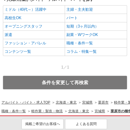
ミドル（40代～）活躍中
主婦・主夫歓迎
高校生OK
パート
オープニングスタッフ
短期（3ヶ月以内）
派遣
副業・WワークOK
ファッション・アパレル
職種・条件一覧
コンテンツ一覧
コラム・特集一覧
1／1
条件を変更して再検索
アルバイト・バイト・求人TOP
北海道・東北
宮城県
栗原市
軽作業・
職種・条件一覧
軽作業・製造・物流
北海道・東北
宮城県
栗原市の梱
掲載ご希望のお客様へ
よくある質問