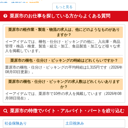
家電・携帯販売
1,300円
もっと見る
板金・塗装・溶接
1,300円
中型（2t・4t）ドライバー
1,300円
栗原市のお仕事を探している方からよくある質問
その他ドライバー・配達
1,300円
入出庫・商品管理・検品・検査
1,282円
栗原市の他の職種の平均時給を見る
栗原市の軽作業・製造・物流の求人は、他にどのようなものがあり
ますか？
イーアイデムでは、梱包・仕分け・ピッキングの他に、入出庫・商品
管理・検品・検査、製造・組立・加工、食品製造・加工など様々な求
人を掲載しています。
栗原市の梱包・仕分け・ピッキングの時給はどれくらいですか？
栗原市の梱包・仕分け・ピッキングの平均時給は1,315円です（2026年
08月03日更新）。
栗原市の梱包・仕分け・ピッキングの求人数はどれくらいあります
か？
イーアイデムでは、栗原市で10件の求人を掲載しています（2026年08
月08日現在）。
栗原市の特徴でバイト・アルバイト・パートを絞り込む
社会保険あり
土日祝休み