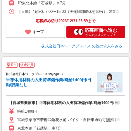
JR東北本線「石越駅」車7分
【日勤】4勤2休 7:00〜16:00（実働8時間/休憩60分） 残業なし
応募締め切り2026/12/31 23:59まで
応募画面へ進む
キープ
かんたん3ステップ！
株式会社日本ワークプレイス
の他の求人をみる
■
栗原市
派遣社員
株式会社日本ワークプレイス/Miyagi113
半導体用材料の入出荷準備作業/時給1400円/日
だ
勤/残業なし
有
【宮城県栗原市】半導体用材料の入出荷準備作業/時給1400円/日勤/残
即
日
時給1400円
通
宮城県栗原市若柳武鎗花水前 バイク・自転車通勤可(無料駐輪場有 ※
東北本線「石越駅」車7分