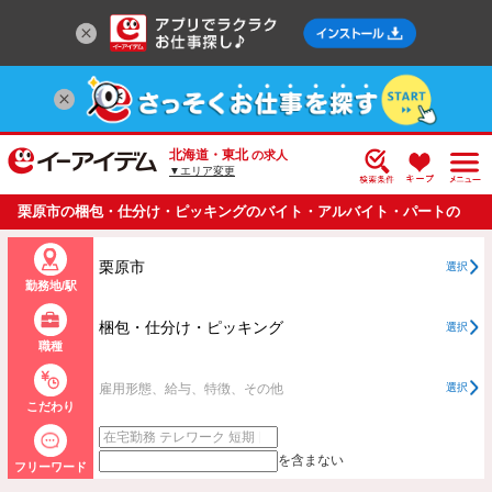
北海道・東北
の求人
▼エリア変更
栗原市の梱包・仕分け・ピッキングのバイト・アルバイト・パートの
求人情報一覧
栗原市
選択
勤務地/駅
梱包・仕分け・ピッキング
選択
職種
雇用形態、給与、特徴、その他
選択
こだわり
を含まない
フリーワード