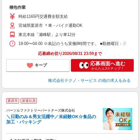
仕
梱包作業
履
週
時給1165円交通費全額支給
宮城県栗原市 ＊車・バイク通勤OK
東北本線「瀬峰駅」より車12分
19:00〜04:00 ※表記のうち実働8時間です。 ■勤務曜日：月
応募締め切り2026/08/31 23:59まで
応募画面へ進む
キープ
かんたん3ステップ！
株式会社テクノ・サービス
の他の求人をみる
栗原市
派遣社員
パーソルファクトリーパートナーズ株式会社
＼日勤のみ＆男女活躍中／未経験OK☆食品の
加工・パッキング
ん