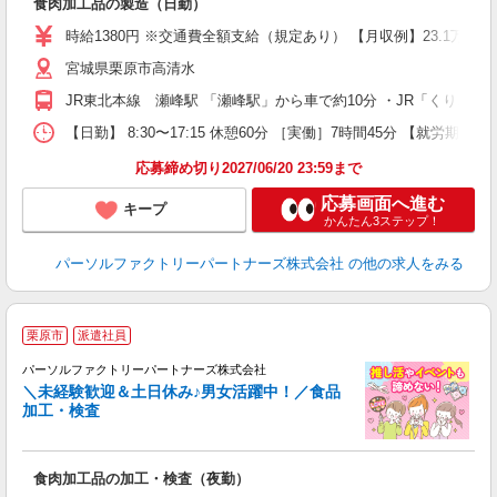
食肉加工品の製造（日勤）
未
ー
時給1380円 ※交通費全額支給（規定あり） 【月収例】23.1万円（
社
宮城県栗原市高清水
JR東北本線 瀬峰駅 「瀬峰駅」から車で約10分 ・JR「くりこま
【日勤】 8:30〜17:15 休憩60分 ［実働］7時間45分 【就労期間
応募締め切り2027/06/20 23:59まで
応募画面へ進む
キープ
かんたん3ステップ！
パーソルファクトリーパートナーズ株式会社
の他の求人をみる
栗原市
派遣社員
す
パーソルファクトリーパートナーズ株式会社
＼未経験歓迎＆土日休み♪男女活躍中！／食品
加工・検査
い
食肉加工品の加工・検査（夜勤）
未