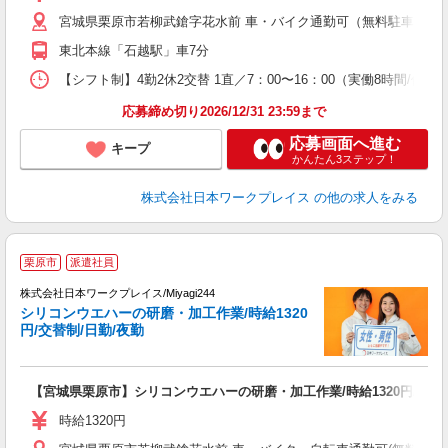
宮城県栗原市若柳武鎗字花水前 車・バイク通勤可（無料駐車場有 ※敷
東北本線「石越駅」車7分
【シフト制】4勤2休2交替 1直／7：00〜16：00（実働8時間/休憩60
応募締め切り2026/12/31 23:59まで
応募画面へ進む
キープ
かんたん3ステップ！
株式会社日本ワークプレイス
の他の求人をみる
■
栗原市
派遣社員
株式会社日本ワークプレイス/Miyagi244
シリコンウエハーの研磨・加工作業/時給1320
だ
円/交替制/日勤/夜勤
有
【宮城県栗原市】シリコンウエハーの研磨・加工作業/時給1320円/交替制
未
日
時給1320円
煙