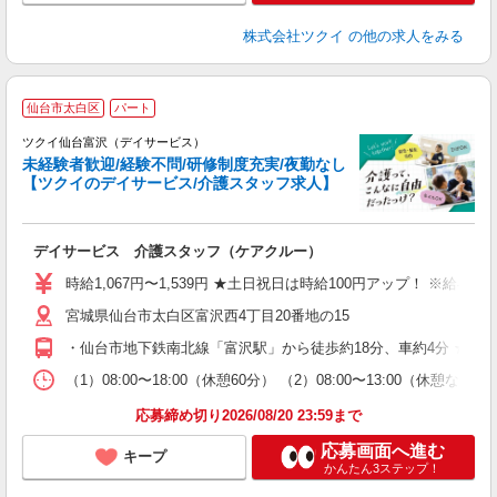
株式会社ツクイ
の他の求人をみる
仙台市太白区
パート
ツクイ仙台富沢（デイサービス）
未経験者歓迎/経験不問/研修制度充実/夜勤なし
【ツクイのデイサービス/介護スタッフ求人】
各
デイサービス 介護スタッフ（ケアクルー）
入
り
時給1,067円〜1,539円 ★土日祝日は時給100円アップ！ ※給
リ
宮城県仙台市太白区富沢西4丁目20番地の15
ー
O
・仙台市地下鉄南北線「富沢駅」から徒歩約18分、車約4分 ★車
な
（1）08:00〜18:00（休憩60分） （2）08:00〜13:00（
髪
応募締め切り2026/08/20 23:59まで
応募画面へ進む
キープ
かんたん3ステップ！