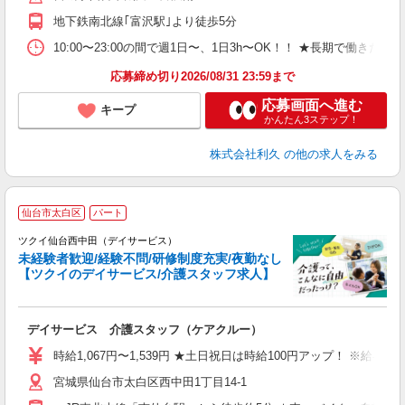
地下鉄南北線｢富沢駅｣より徒歩5分
10:00〜23:00の間で週1日〜、1日3h〜OK！！ ★長期で働きたい
応募締め切り2026/08/31 23:59まで
応募画面へ進む
キープ
かんたん3ステップ！
株式会社利久
の他の求人をみる
仙台市太白区
パート
ツクイ仙台西中田（デイサービス）
未経験者歓迎/経験不問/研修制度充実/夜勤なし
【ツクイのデイサービス/介護スタッフ求人】
各
デイサービス 介護スタッフ（ケアクルー）
入
り
時給1,067円〜1,539円 ★土日祝日は時給100円アップ！ ※給
リ
宮城県仙台市太白区西中田1丁目14-1
ー
O