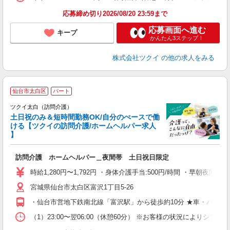
髪
応募締め切り2026/08/20 23:59まで
応募画面へ進む
キープ
かんたん3ステップ！
株式会社ツクイ
の他の求人をみる
仙台市太白区
パート
ツクイ太白（訪問介護）
土日祝のみ＆短時間勤務OK/自分のぺースで働
ける【ツクイの訪問介護/ホームヘルパー求人
】
各
訪問介護 ホームヘルパー＿夜間帯 土日祝日限定
入
り
時給1,280円〜1,792円 ・身体介護手当:500円/時間 ・早朝夜間深
リ
宮城県仙台市太白区富沢1丁目5-26
ー
O
・仙台市営地下鉄南北線「富沢駅」から徒歩約10分 ★車・バイ
な
（1）23:00〜翌06:00（休憩60分） ※お客様の状況によりシ
髪