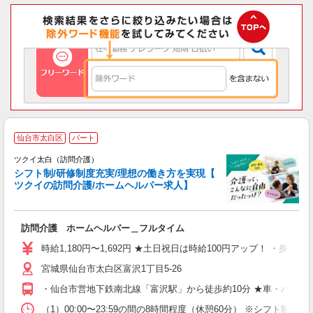
仙台市太白区
パート
ツクイ太白（訪問介護）
シフト制/研修制度充実/理想の働き方を実現【
ツクイの訪問介護/ホームヘルパー求人】
各
訪問介護 ホームヘルパー＿フルタイム
入
り
時給1,180円〜1,692円 ★土日祝日は時給100円アップ！ ・身体介護手
リ
宮城県仙台市太白区富沢1丁目5-26
ー
O
・仙台市営地下鉄南北線「富沢駅」から徒歩約10分 ★車・バイ
な
（1）00:00〜23:59の間の8時間程度（休憩60分） ※シフト制