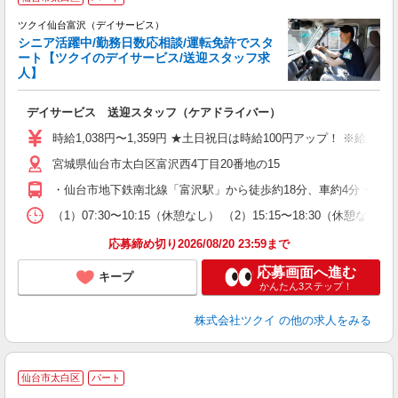
ツクイ仙台富沢（デイサービス）
シニア活躍中/勤務日数応相談/運転免許でスタ
ート【ツクイのデイサービス/送迎スタッフ求
人】
各
デイサービス 送迎スタッフ（ケアドライバー）
入
り
時給1,038円〜1,359円 ★土日祝日は時給100円アップ！ ※給
リ
宮城県仙台市太白区富沢西4丁目20番地の15
ー
O
・仙台市地下鉄南北線「富沢駅」から徒歩約18分、車約4分 ★車
な
（1）07:30〜10:15（休憩なし） （2）15:15〜18:30
髪
応募締め切り2026/08/20 23:59まで
応募画面へ進む
キープ
かんたん3ステップ！
株式会社ツクイ
の他の求人をみる
仙台市太白区
パート