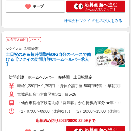
応募画面へ進む
キープ
かんたん3ステップ！
株式会社ツクイ
の他の求人をみる
仙台市太白区
パート
ツクイ太白（訪問介護）
土日祝のみ＆短時間勤務OK/自分のぺースで働
ける【ツクイの訪問介護/ホームヘルパー求人
】
各
訪問介護 ホームヘルパー＿短時間 土日祝限定
入
り
時給1,280円〜1,792円 ・身体介護手当:500円/時間 ・早朝夜間深夜
リ
宮城県仙台市太白区富沢1丁目5-26
ー
O
・仙台市営地下鉄南北線「富沢駅」から徒歩約10分 ★車・バイ
な
（1）07:00〜09:00（休憩なし） （2）10:00〜15:00（
髪
応募締め切り2026/08/20 23:59まで
応募画面へ進む