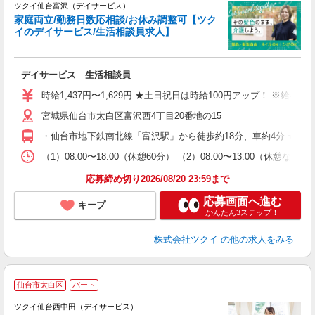
ツクイ仙台富沢（デイサービス）
家庭両立/勤務日数応相談/お休み調整可【ツク
イのデイサービス/生活相談員求人】
各
デイサービス 生活相談員
入
り
時給1,437円〜1,629円 ★土日祝日は時給100円アップ！ ※給
リ
宮城県仙台市太白区富沢西4丁目20番地の15
ー
O
・仙台市地下鉄南北線「富沢駅」から徒歩約18分、車約4分 ★車
な
（1）08:00〜18:00（休憩60分） （2）08:00〜13:00（
髪
応募締め切り2026/08/20 23:59まで
応募画面へ進む
キープ
かんたん3ステップ！
株式会社ツクイ
の他の求人をみる
仙台市太白区
パート
ツクイ仙台西中田（デイサービス）