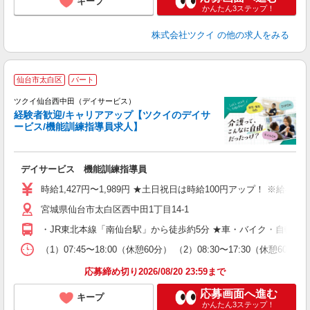
キープ
かんたん3ステップ！
株式会社ツクイ
の他の求人をみる
仙台市太白区
パート
ツクイ仙台西中田（デイサービス）
経験者歓迎/キャリアアップ【ツクイのデイサ
ービス/機能訓練指導員求人】
各
デイサービス 機能訓練指導員
入
り
時給1,427円〜1,989円 ★土日祝日は時給100円アップ！ ※給
リ
宮城県仙台市太白区西中田1丁目14-1
ー
O
・JR東北本線「南仙台駅」から徒歩約5分 ★車・バイク・自転車
な
（1）07:45〜18:00（休憩60分） （2）08:30〜17:30（休
髪
応募締め切り2026/08/20 23:59まで
応募画面へ進む
キープ
かんたん3ステップ！