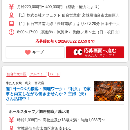
（
月給220,000円〜400,000円 （経験・能力により）
【1】株式会社アフェクト 仙台営業所 宮城県仙台市太白区人来田1-5-
【1】仙台市営南北線「長町南駅 」よりバス20分 日本平中央下車 
8:00〜17:00（実働8h・休憩1h） 勤務／月〜土（日・祝日出
応募締め切り2026/08/22 23:59まで
応募画面へ進む
キープ
かんたん3ステップ！
仙台市太白区
アルバイト
パート
牛たん炭焼 利久 富沢店
で
週1日〜OKの接客・調理ワーク♪ 『利久』で家
事と両立しながら働きませんか？ 主婦（夫）
組
さん活躍中！
さ
未
ホールスタッフ／調理補助／洗い場
ミ
短
時給1,038円〜 高校生及び18歳未満：時給1,038円〜
社
宮城県仙台市太白区富沢南1-1-1