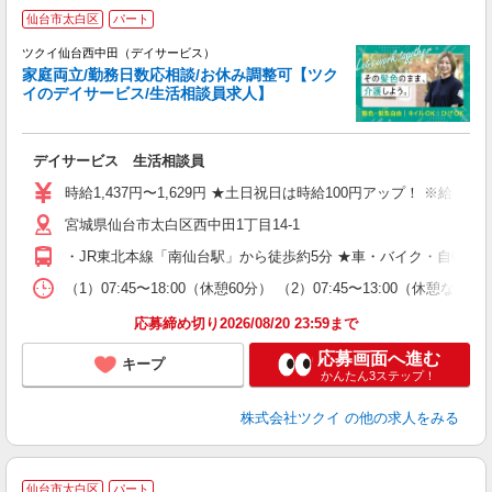
仙台市太白区
パート
ツクイ仙台西中田（デイサービス）
家庭両立/勤務日数応相談/お休み調整可【ツク
イのデイサービス/生活相談員求人】
各
デイサービス 生活相談員
入
り
時給1,437円〜1,629円 ★土日祝日は時給100円アップ！ ※給
リ
宮城県仙台市太白区西中田1丁目14-1
ー
O
・JR東北本線「南仙台駅」から徒歩約5分 ★車・バイク・自転車
な
（1）07:45〜18:00（休憩60分） （2）07:45〜13:00（休
髪
応募締め切り2026/08/20 23:59まで
応募画面へ進む
キープ
かんたん3ステップ！
株式会社ツクイ
の他の求人をみる
仙台市太白区
パート