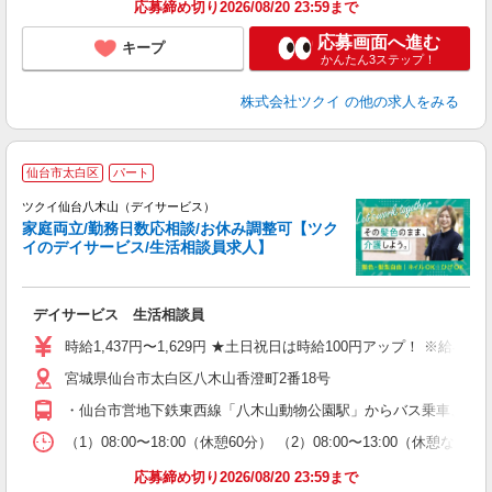
応募締め切り2026/08/20 23:59まで
応募画面へ進む
キープ
かんたん3ステップ！
株式会社ツクイ
の他の求人をみる
仙台市太白区
パート
ツクイ仙台八木山（デイサービス）
家庭両立/勤務日数応相談/お休み調整可【ツク
イのデイサービス/生活相談員求人】
各
デイサービス 生活相談員
入
り
時給1,437円〜1,629円 ★土日祝日は時給100円アップ！ ※給
リ
宮城県仙台市太白区八木山香澄町2番18号
ー
O
・仙台市営地下鉄東西線「八木山動物公園駅」からバス乗車、「八
な
（1）08:00〜18:00（休憩60分） （2）08:00〜13:00（休
髪
応募締め切り2026/08/20 23:59まで