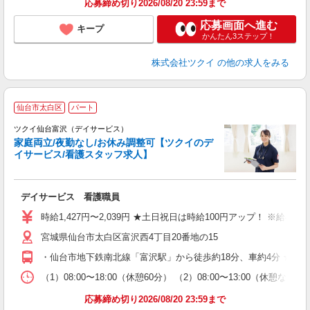
応募締め切り2026/08/20 23:59まで
応募画面へ進む
キープ
かんたん3ステップ！
株式会社ツクイ
の他の求人をみる
仙台市太白区
パート
ツクイ仙台富沢（デイサービス）
家庭両立/夜勤なし/お休み調整可【ツクイのデ
イサービス/看護スタッフ求人】
各
デイサービス 看護職員
入
り
時給1,427円〜2,039円 ★土日祝日は時給100円アップ！ ※給
リ
宮城県仙台市太白区富沢西4丁目20番地の15
ー
O
・仙台市地下鉄南北線「富沢駅」から徒歩約18分、車約4分 ★車
な
（1）08:00〜18:00（休憩60分） （2）08:00〜13:00（休
髪
応募締め切り2026/08/20 23:59まで