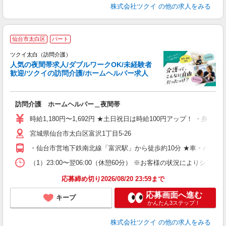
株式会社ツクイ
の他の求人をみる
仙台市太白区
パート
ツクイ太白（訪問介護）
人気の夜間帯求人/ダブルワークOK/未経験者
歓迎/ツクイの訪問介護/ホームヘルパー求人
各
訪問介護 ホームヘルパー＿夜間帯
入
り
時給1,180円〜1,692円 ★土日祝日は時給100円アップ！ ・身体介護
リ
宮城県仙台市太白区富沢1丁目5-26
ー
O
・仙台市営地下鉄南北線「富沢駅」から徒歩約10分 ★車・バイ
な
（1）23:00〜翌06:00（休憩60分） ※お客様の状況によりシ
髪
応募締め切り2026/08/20 23:59まで
応募画面へ進む
キープ
かんたん3ステップ！
株式会社ツクイ
の他の求人をみる