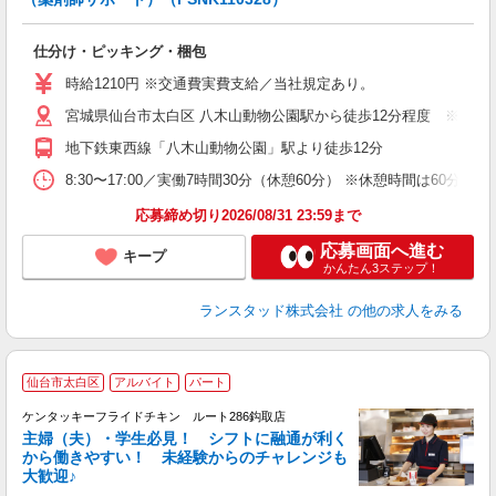
数
仕分け・ピッキング・梱包
未
祝
時給1210円 ※交通費実費支給／当社規定あり。
宮城県仙台市太白区 八木山動物公園駅から徒歩12分程度 ※自動
地下鉄東西線「八木山動物公園」駅より徒歩12分
8:30〜17:00／実働7時間30分（休憩60分） ※休憩時間は
応募締め切り2026/08/31 23:59まで
応募画面へ進む
キープ
かんたん3ステップ！
ランスタッド株式会社
の他の求人をみる
仙台市太白区
アルバイト
パート
ケンタッキーフライドチキン ルート286鈎取店
主婦（夫）・学生必見！ シフトに融通が利く
から働きやすい！ 未経験からのチャレンジも
大歓迎♪