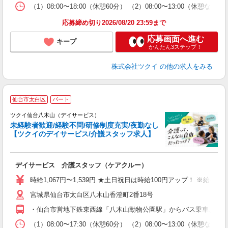
な
（1）08:00〜18:00（休憩60分） （2）08:00〜13:00（
髪
応募締め切り2026/08/20 23:59まで
応募画面へ進む
キープ
かんたん3ステップ！
株式会社ツクイ
の他の求人をみる
仙台市太白区
パート
ツクイ仙台八木山（デイサービス）
未経験者歓迎/経験不問/研修制度充実/夜勤なし
【ツクイのデイサービス/介護スタッフ求人】
各
デイサービス 介護スタッフ（ケアクルー）
入
り
時給1,067円〜1,539円 ★土日祝日は時給100円アップ！ ※給
リ
宮城県仙台市太白区八木山香澄町2番18号
ー
O
・仙台市営地下鉄東西線「八木山動物公園駅」からバス乗車、「八
な
（1）08:00〜17:30（休憩60分） （2）08:00〜13:0