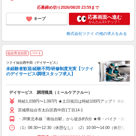
髪
応募締め切り2026/08/20 23:59まで
応募画面へ進む
キープ
かんたん3ステップ！
株式会社ツクイ
の他の求人をみる
仙台市太白区
パート
ツクイ仙台西中田（デイサービス）
未経験者歓迎/経験不問/研修制度充実【ツクイ
のデイサービス/調理スタッフ求人】
各
デイサービス 調理職員（ミールケアクルー）
入
り
時給1,038円〜1,097円 ★土日祝日は時給100円アップ！ ※給
リ
宮城県仙台市太白区西中田1丁目14-1
ー
O
・JR東北本線「南仙台駅」から徒歩約5分 ★車・バイク・自転車
な
（1）08:30〜12:30（休憩なし） （2）10:00〜14:00（休
髪