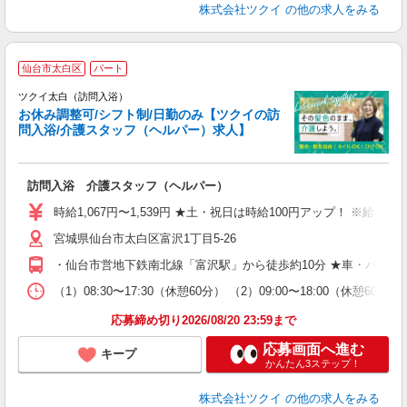
株式会社ツクイ
の他の求人をみる
仙台市太白区
パート
ツクイ太白（訪問入浴）
お休み調整可/シフト制/日勤のみ【ツクイの訪
問入浴/介護スタッフ（ヘルパー）求人】
各
訪問入浴 介護スタッフ（ヘルパー）
入
り
時給1,067円〜1,539円 ★土・祝日は時給100円アップ！ ※給
リ
宮城県仙台市太白区富沢1丁目5-26
ー
O
・仙台市営地下鉄南北線「富沢駅」から徒歩約10分 ★車・バイ
な
（1）08:30〜17:30（休憩60分） （2）09:00〜18:00（休憩
髪
応募締め切り2026/08/20 23:59まで
応募画面へ進む
キープ
かんたん3ステップ！
株式会社ツクイ
の他の求人をみる