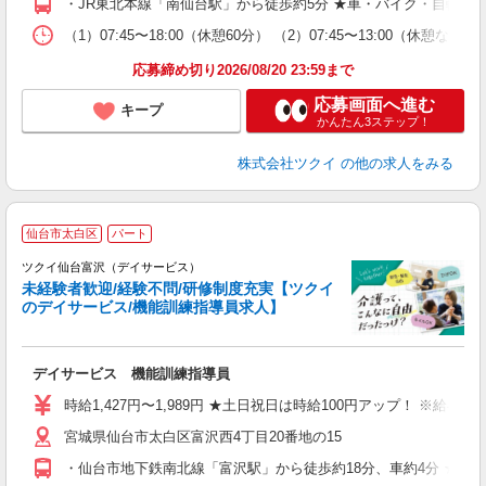
・JR東北本線「南仙台駅」から徒歩約5分 ★車・バイク・自転車
な
（1）07:45〜18:00（休憩60分） （2）07:45〜13:00（休
髪
応募締め切り2026/08/20 23:59まで
応募画面へ進む
キープ
かんたん3ステップ！
株式会社ツクイ
の他の求人をみる
仙台市太白区
パート
ツクイ仙台富沢（デイサービス）
未経験者歓迎/経験不問/研修制度充実【ツクイ
のデイサービス/機能訓練指導員求人】
各
デイサービス 機能訓練指導員
入
り
時給1,427円〜1,989円 ★土日祝日は時給100円アップ！ ※給
リ
宮城県仙台市太白区富沢西4丁目20番地の15
ー
O
・仙台市地下鉄南北線「富沢駅」から徒歩約18分、車約4分 ★車