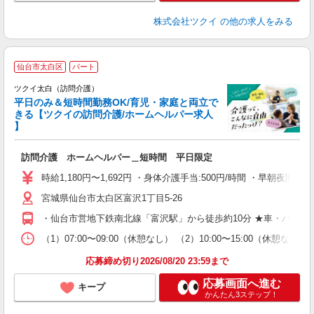
株式会社ツクイ
の他の求人をみる
仙台市太白区
パート
ツクイ太白（訪問介護）
平日のみ＆短時間勤務OK/育児・家庭と両立で
きる【ツクイの訪問介護/ホームヘルパー求人
】
各
訪問介護 ホームヘルパー＿短時間 平日限定
入
り
時給1,180円〜1,692円 ・身体介護手当:500円/時間 ・早朝夜間深夜
リ
宮城県仙台市太白区富沢1丁目5-26
ー
O
・仙台市営地下鉄南北線「富沢駅」から徒歩約10分 ★車・バイ
な
（1）07:00〜09:00（休憩なし） （2）10:00〜15:00（休
髪
応募締め切り2026/08/20 23:59まで
応募画面へ進む
キープ
かんたん3ステップ！