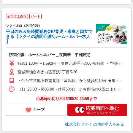
仙台市太白区
パート
ツクイ太白（訪問介護）
平日のみ＆短時間勤務OK/育児・家庭と両立で
きる【ツクイの訪問介護/ホームヘルパー求人
】
各
訪問介護 ホームヘルパー＿夜間帯 平日限定
入
り
時給1,180円〜1,692円 ・身体介護手当:500円/時間 ・早朝夜間深夜
リ
宮城県仙台市太白区富沢1丁目5-26
ー
O
・仙台市営地下鉄南北線「富沢駅」から徒歩約10分 ★車・バイ
な
（1）23:00〜翌06:00（休憩60分） ※お客様の状況によりシフ
髪
応募締め切り2026/08/20 23:59まで
応募画面へ進む
キープ
かんたん3ステップ！
株式会社ツクイ
の他の求人をみる