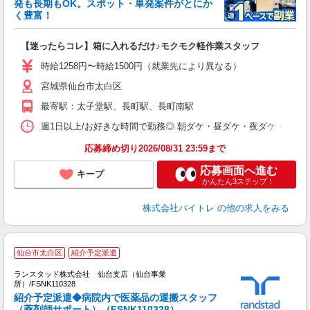
発も長期もOK。スポット・単発案件がとにか
も
く豊富！
気
【迷ったらコレ】箱に入れるだけ♪モクモク軽作業スタッフ
即
活
時給1258円〜時給1500円（就業先により異なる）
（
宮城県仙台市太白区
短
K
最寄駅：太子堂駅、長町駅、長町南駅
日
髪
週1日以上/お好きな時間で勤務◎ 朝ダケ・昼ダケ・夜ダケ・夜勤など、 ご自
応募締め切り2026/08/31 23:59まで
応募画面へ進む
キープ
かんたん3ステップ！
株式会社バイトレ
の他の求人をみる
仙台市太白区
紹介予定派遣
ランスタッド株式会社 仙台支店（仙台事業
所）/FSNK110328
紹介予定派遣◆病院内で医薬品の運搬スタッフ
（薬剤師サポート）（FSNK110328）