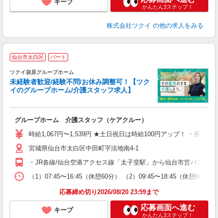
キープ
かんたん3ステップ！
株式会社ツクイ
の他の求人をみる
仙台市太白区
パート
ツクイ袋原グループホーム
未経験者歓迎/経験不問/お休み調整可！【ツク
イのグループホーム/介護スタッフ求人】
各
グループホーム 介護スタッフ（ケアクルー）
入
り
時給1,067円〜1,539円 ★土日祝日は時給100円アップ！ ・夜勤手
リ
宮城県仙台市太白区中田町字法地南4-1
ー
O
・JR各線/仙台空港アクセス線「太子堂駅」から仙台市営バス乗車
な
（1）07:45〜16:45（休憩60分） （2）09:45〜18:45（休
髪
応募締め切り2026/08/20 23:59まで
応募画面へ進む
キープ
かんたん3ステップ！