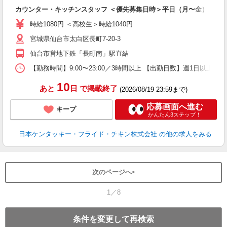
見
カウンター・キッチンスタッフ ＜優先募集日時＞平日（月〜金） 11:00〜
未
ダ
時給1080円 ＜高校生＞時給1040円
昇
宮城県仙台市太白区長町7-20-3
K
保
仙台市営地下鉄「長町南」駅直結
【勤務時間】9:00〜23:00／3時間以上 【出勤日数】週1日以
10
あと
日
で掲載終了
(2026/08/19 23:59まで)
応募画面へ進む
キープ
かんたん3ステップ！
日本ケンタッキー・フライド・チキン株式会社
の他の求人をみる
次のページへ
1／8
条件を変更して再検索