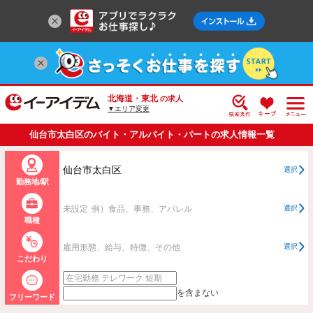
北海道・東北
の求人
▼エリア変更
仙台市太白区のバイト・アルバイト・パートの求人情報一覧
仙台市太白区
選択
勤務地/駅
未設定
例）食品、事務、アパレル
選択
職種
雇用形態、給与、特徴、その他
選択
こだわり
を含まない
フリーワード