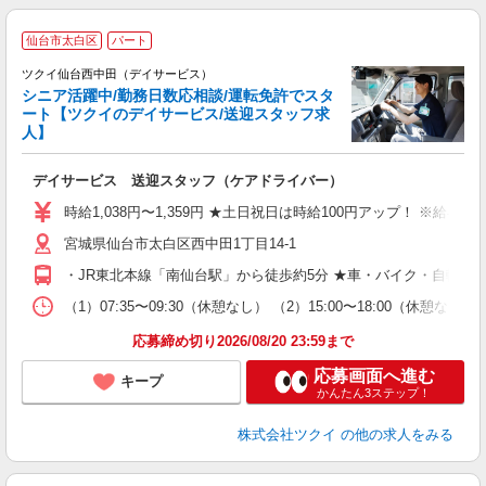
仙台市太白区
パート
ツクイ仙台西中田（デイサービス）
シニア活躍中/勤務日数応相談/運転免許でスタ
ート【ツクイのデイサービス/送迎スタッフ求
人】
各
デイサービス 送迎スタッフ（ケアドライバー）
入
り
時給1,038円〜1,359円 ★土日祝日は時給100円アップ！ ※給
リ
宮城県仙台市太白区西中田1丁目14-1
ー
O
・JR東北本線「南仙台駅」から徒歩約5分 ★車・バイク・自転車
な
（1）07:35〜09:30（休憩なし） （2）15:00〜18:00
髪
応募締め切り2026/08/20 23:59まで
応募画面へ進む
キープ
かんたん3ステップ！
株式会社ツクイ
の他の求人をみる