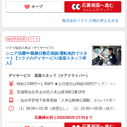
応募画面へ進む
キープ
かんたん3ステップ！
株式会社ツクイ
の他の求人をみる
仙台市太白区
パート
ツクイ仙台八木山（デイサービス）
シニア活躍中/勤務日数応相談/運転免許でスタ
ート【ツクイのデイサービス/送迎スタッフ求
人】
各
デイサービス 送迎スタッフ（ケアドライバー）
入
り
時給1,038円〜1,359円 ★土日祝日は時給100円アップ！ ※給
リ
宮城県仙台市太白区八木山香澄町2番18号
ー
O
・仙台市営地下鉄東西線「八木山動物公園駅」からバス乗車、「八
な
（1）08:00〜10:30（休憩なし） （2）15:00〜18:00
髪
応募締め切り2026/08/20 23:59まで
応募画面へ進む