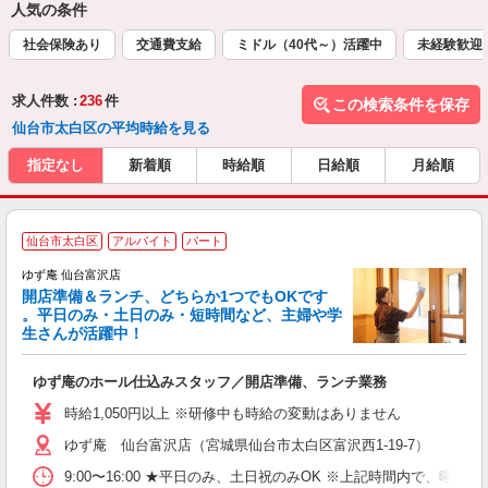
人気の条件
社会保険あり
交通費支給
ミドル（40代～）活躍中
未経験歓迎
求人件数 :
236
件
この検索条件を保存
仙台市太白区の平均時給を見る
指定なし
新着順
時給順
日給順
月給順
仙台市太白区
アルバイト
パート
ゆず庵 仙台富沢店
開店準備＆ランチ、どちらか1つでもOKです
。平日のみ・土日のみ・短時間など、主婦や学
生さんが活躍中！
き
ゆず庵のホール仕込みスタッフ／開店準備、ランチ業務
入
活
時給1,050円以上 ※研修中も時給の変動はありません
（
ゆず庵 仙台富沢店（宮城県仙台市太白区富沢西1-19-7）
中
自
9:00〜16:00 ★平日のみ、土日祝のみOK ※上記時間内で
業