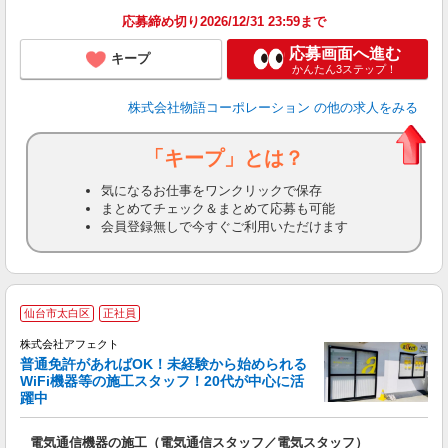
食
応募締め切り2026/12/31 23:59まで
応募画面へ進む
キープ
かんたん3ステップ！
株式会社物語コーポレーション
の他の求人をみる
「キープ」とは？
気になるお仕事をワンクリックで保存
まとめてチェック＆まとめて応募も可能
会員登録無しで今すぐご利用いただけます
仙台市太白区
正社員
で
株式会社アフェクト
普通免許があればOK！未経験から始められる
WiFi機器等の施工スタッフ！20代が中心に活
躍中
べ
若
電気通信機器の施工（電気通信スタッフ／電気スタッフ）
入