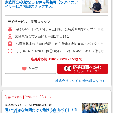
家庭両立/夜勤なし/お休み調整可【ツクイのデ
イサービス/看護スタッフ求人】
各
デイサービス 看護スタッフ
入
り
時給1,427円〜2,069円 ★土日祝日は時給100円アップ！ ※給
リ
宮城県仙台市太白区西中田1丁目14-1
ー
O
・JR東北本線「南仙台駅」から徒歩約5分 ★車・バイク・自転車
な
（1）07:45〜18:00（休憩60分） （2）07:45〜13:00（休
髪
応募締め切り2026/08/20 23:59まで
応募画面へ進む
キープ
かんたん3ステップ！
株式会社ツクイ
の他の求人をみる
仙台市太白区
アルバイト
パート
株式会社バイトレ（ADM810933GT03）
週1〜好きな時間だけで働ける自由バイト！単