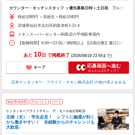
見
カウンター・キッチンスタッフ ＜優先募集日時＞土日祝 フルタイム
未
ダ
時給1080円 ＜高校生＞時給1040円
昇
宮城県仙台市太白区鈎取本町1-21-4
K
保
イオンス―パ―センタ―鈎取店の平地駐車場内
【勤務時間】9:00〜23:00／3時間以上 【出勤日数】週1日以
10
あと
日
で掲載終了
(2026/08/19 23:59まで)
応募画面へ進む
キープ
かんたん3ステップ！
日本ケンタッキー・フライド・チキン株式会社
の他の求人をみる
仙台市太白区
アルバイト
パート
ケンタッキーフライドチキン ザ・モール仙台長町店
主婦（夫）・学生必見！ シフトに融通が利く
から働きやすい！ 未経験からのチャレンジも
大歓迎♪