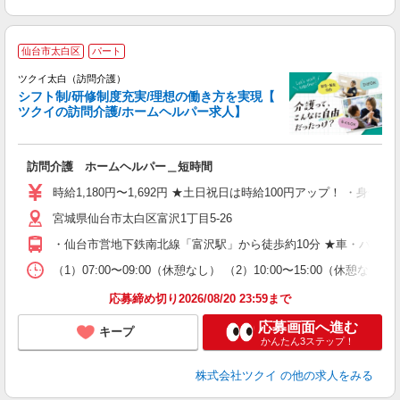
仙台市太白区
パート
ツクイ太白（訪問介護）
シフト制/研修制度充実/理想の働き方を実現【
ツクイの訪問介護/ホームヘルパー求人】
各
訪問介護 ホームヘルパー＿短時間
入
り
時給1,180円〜1,692円 ★土日祝日は時給100円アップ！ ・身体介護手
リ
宮城県仙台市太白区富沢1丁目5-26
ー
O
・仙台市営地下鉄南北線「富沢駅」から徒歩約10分 ★車・バイ
な
（1）07:00〜09:00（休憩なし） （2）10:00〜15:00（
髪
応募締め切り2026/08/20 23:59まで
応募画面へ進む
キープ
かんたん3ステップ！
株式会社ツクイ
の他の求人をみる