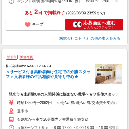
≪シフト制/実働8時間≫週3〜OK [例] ・08:00 〜 17:00 ・10:00
2
あと
日
で掲載終了
(2026/08/09 23:59まで)
応募画面へ進む
キープ
かんたん3ステップ！
株式会社コトリオ
の他の求人をみる
【
登米市
派遣社員
株式会社kotrio /●SD-H-2066554
女
＜サービス付き高齢者向け住宅での介護スタッ
ド
フ＞入居者様の生活相談や見守り中心★
活
ル
自
登米市★未経験OKの人間関係に悩まない職場へ★サ高住スタッフ
役
時給1350円〜2062円 ＜日払い有/週払い有/交通費全支給(ガソリ
登米市
石越駅から車で20分圏内／交通費全額支給
＜週3〜シフト制＞ ・8:00-17:00 ・9:00-18:00 ・16:00-