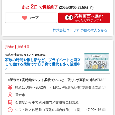
2
あと
日
で掲載終了
(2026/08/09 23:59まで)
応募画面へ進む
キープ
かんたん3ステップ！
株式会社コトリオ
の他の求人をみる
登米市
派遣社員
株式会社kotrio /●SD-H-1983801
女
家族の時間や推し活など、プライベートと両立
ド
して働ける環境です◎子育て世代も多く活躍中
活
♪
ル
自
<登米市>高時給&シフト柔軟でいいとこ取り♪サ高住の補助STAFF
役
時給1350円〜2062円 ＜日払い有/週払い有/交通費全支給(ガソリ
登米市
石越駅から車で20分圏内／交通費全額支給
シフト制／休憩1h（夜勤の場合は2h） （例） ・7:00〜16:00 ・9:0