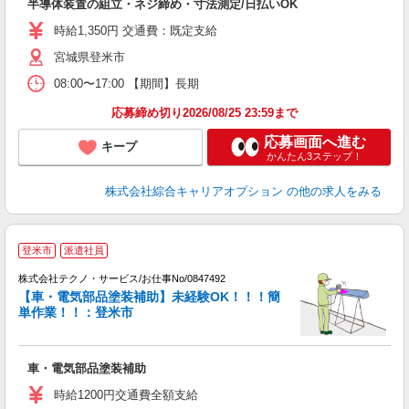
半導体装置の組立・ネジ締め・寸法測定/日払いOK
分
ミ
時給1,350円 交通費：既定支給
貸
宮城県登米市
08:00〜17:00 【期間】長期
応募締め切り2026/08/25 23:59まで
応募画面へ進む
キープ
かんたん3ステップ！
株式会社綜合キャリアオプション
の他の求人をみる
登米市
派遣社員
す
早
株式会社テクノ・サービス/お仕事No/0847492
【車・電気部品塗装補助】未経験OK！！！簡
単作業！！：登米市
会
車・電気部品塗装補助
履
高
時給1200円交通費全額支給