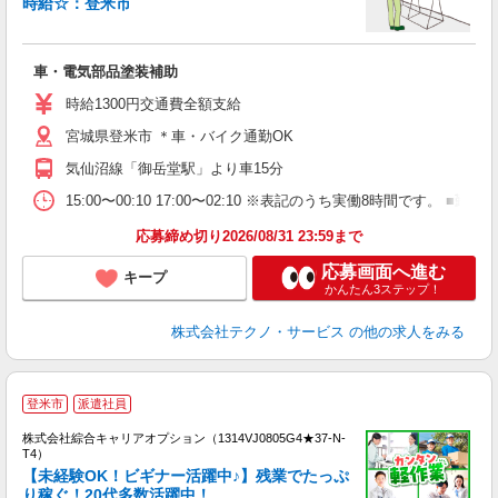
時給☆：登米市
体
車・電気部品塗装補助
履
額
時給1300円交通費全額支給
宮城県登米市 ＊車・バイク通勤OK
気仙沼線「御岳堂駅」より車15分
15:00〜00:10 17:00〜02:10 ※表記のうち実働8時間です
応募締め切り2026/08/31 23:59まで
応募画面へ進む
キープ
かんたん3ステップ！
株式会社テクノ・サービス
の他の求人をみる
≪
登米市
派遣社員
い
株式会社綜合キャリアオプション（1314VJ0805G4★37-N-
T4）
【未経験OK！ビギナー活躍中♪】残業でたっぷ
り稼ぐ！20代多数活躍中！