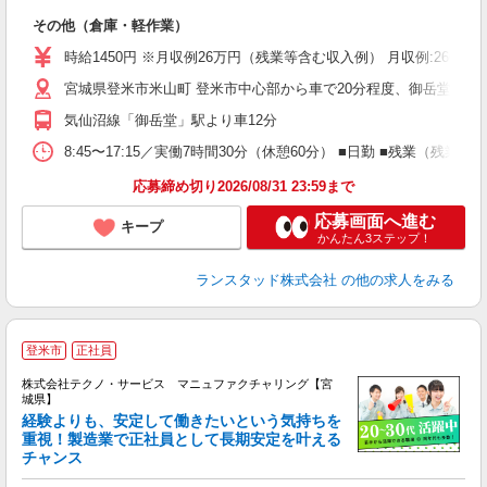
業
その他（倉庫・軽作業）
未
時給1450円 ※月収例26万円（残業等含む収入例） 月収例:2608
宮城県登米市米山町 登米市中心部から車で20分程度、御岳堂駅か
気仙沼線「御岳堂」駅より車12分
8:45〜17:15／実働7時間30分（休憩60分） ■日勤 ■残業
応募締め切り2026/08/31 23:59まで
応募画面へ進む
キープ
かんたん3ステップ！
ランスタッド株式会社
の他の求人をみる
登米市
正社員
株式会社テクノ・サービス マニュファクチャリング【宮
城県】
経験よりも、安定して働きたいという気持ちを
重視！製造業で正社員として長期安定を叶える
チャンス
く