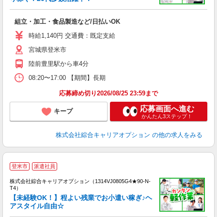
得
入
組立・加工・食品製造など/日払いOK
分
フ
時給1,140円 交通費：既定支給
宮城県登米市
陸前豊里駅から車4分
08:20〜17:00 【期間】長期
応募締め切り2026/08/25 23:59まで
応募画面へ進む
キープ
かんたん3ステップ！
株式会社綜合キャリアオプション
の他の求人をみる
≪
登米市
派遣社員
い
株式会社綜合キャリアオプション（1314VJ0805G4★90-N-
T4）
【未経験OK！】程よい残業でお小遣い稼ぎ♪ヘ
アスタイル自由☆
得