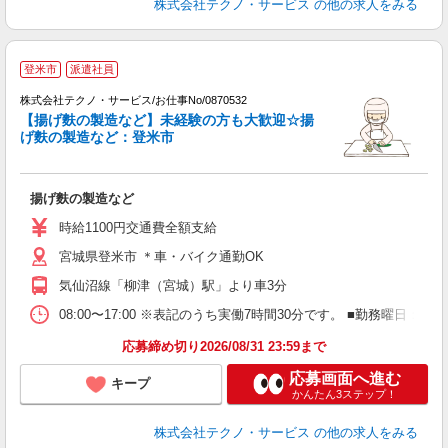
株式会社テクノ・サービス
の他の求人をみる
登米市
派遣社員
株式会社テクノ・サービス/お仕事No/0870532
【揚げ麩の製造など】未経験の方も大歓迎☆揚
お
げ麩の製造など：登米市
の
揚げ麩の製造など
履
車
時給1100円交通費全額支給
宮城県登米市 ＊車・バイク通勤OK
気仙沼線「柳津（宮城）駅」より車3分
08:00〜17:00 ※表記のうち実働7時間30分です。 ■勤務曜日
応募締め切り2026/08/31 23:59まで
応募画面へ進む
キープ
かんたん3ステップ！
株式会社テクノ・サービス
の他の求人をみる