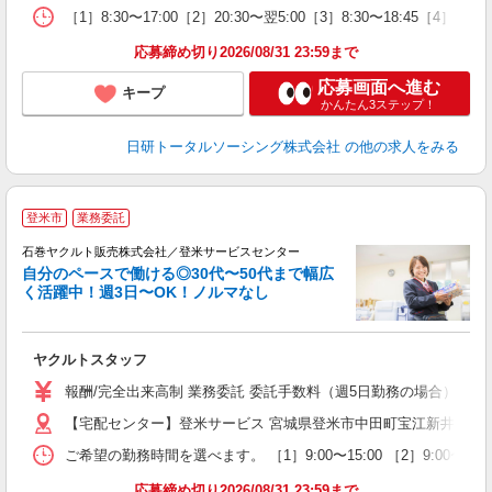
［1］8:30〜17:00［2］20:30〜翌5:00［3］8:30〜18:4
応募締め切り2026/08/31 23:59まで
応募画面へ進む
キープ
かんたん3ステップ！
日研トータルソーシング株式会社
の他の求人をみる
☆
登米市
業務委託
石巻ヤクルト販売株式会社／登米サービスセンター
自分のペースで働ける◎30代〜50代まで幅広
く活躍中！週3日〜OK！ノルマなし
ヤクルトスタッフ
未
報酬/完全出来高制 業務委託 委託手数料（週5日勤務の場合）：月
車
【宅配センター】登米サービス 宮城県登米市中田町宝江新井田字並
ご希望の勤務時間を選べます。 ［1］9:00〜15:00 ［2］9:00
応募締め切り2026/08/31 23:59まで