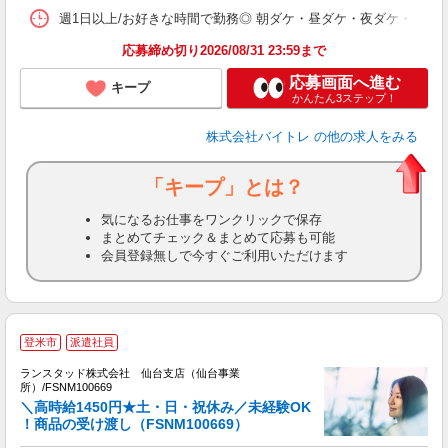
髪
週1日以上/お好きな時間で勤務◎ 朝ダケ・昼ダケ・夜ダケ・夜勤など、 ご自
応募締め切り2026/08/31 23:59まで
応募画面へ進む
キープ
かんたん3ステップ！
株式会社バイトレ
の他の求人をみる
「キープ」とは？
気になるお仕事をワンクリックで保存
まとめてチェック＆まとめて応募も可能
会員登録無しで今すぐご利用いただけます
登米市
派遣社員
ランスタッド株式会社 仙台支店（仙台事業
所）/FSNM100669
け
＼高時給1450円★土・日・祝休み／未経験OK
！商品の受け渡し（FSNM100669）