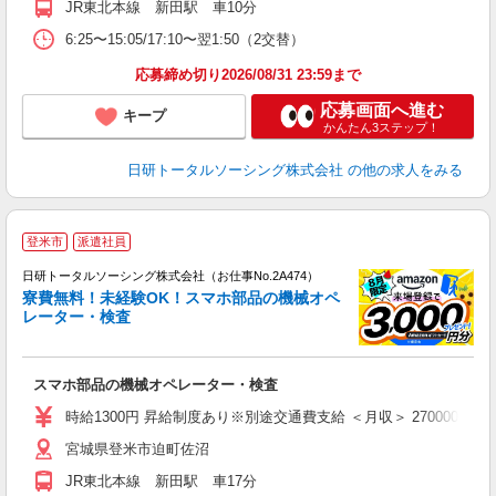
JR東北本線 新田駅 車10分
6:25〜15:05/17:10〜翌1:50（2交替）
応募締め切り2026/08/31 23:59まで
応募画面へ進む
キープ
かんたん3ステップ！
日研トータルソーシング株式会社
の他の求人をみる
◎
登米市
派遣社員
n
日研トータルソーシング株式会社（お仕事No.2A474）
ー
寮費無料！未経験OK！スマホ部品の機械オペ
z
レーター・検査
談
W
スマホ部品の機械オペレーター・検査
ク
険
時給1300円 昇給制度あり※別途交通費支給 ＜月収＞ 270000円以上可 
宮城県登米市迫町佐沼
JR東北本線 新田駅 車17分