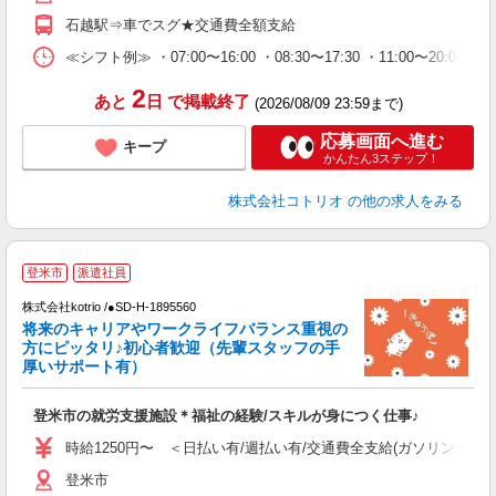
石越駅⇒車でスグ★交通費全額支給
≪シフト例≫ ・07:00〜16:00 ・08:30〜17:30 ・11:00〜20:00
2
あと
日
で掲載終了
(2026/08/09 23:59まで)
応募画面へ進む
キープ
かんたん3ステップ！
株式会社コトリオ
の他の求人をみる
2
登米市
派遣社員
株式会社kotrio /●SD-H-1895560
将来のキャリアやワークライフバランス重視の
女
方にピッタリ♪初心者歓迎（先輩スタッフの手
ド
厚いサポート有）
活
ル
登米市の就労支援施設＊福祉の経験/スキルが身につく仕事♪
自
時給1250円〜 ＜日払い有/週払い有/交通費全支給(ガソリン代含む
役
登米市