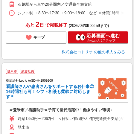
石越駅から車で20分圏内／交通費全額支給
シフト制 ・8:30〜17:30 ・9:00〜18:00 など ※休憩1時間 ※
2
あと
日
で掲載終了
(2026/08/09 23:59まで)
応募画面へ進む
キープ
かんたん3ステップ！
株式会社コトリオ
の他の求人をみる
登米市
派遣社員
株式会社kotrio /●SD-H-1909209
女
看護師さんや患者さんをサポートするお仕事◎
ド
16時退社も可！シフト相談も柔軟に対応しま
活
す＊
ル
自
≪登米市／看護助手≫子育て世代活躍中！働きやすい環境♪
役
時給1350円〜2062円 ＜日払い有/週払い有/交通費全支給(ガソリ
登米市