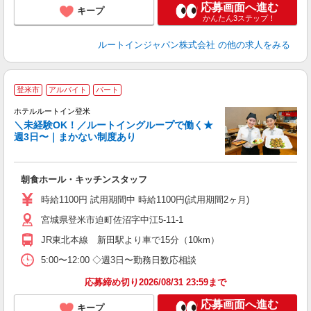
応募画面へ進む
キープ
かんたん3ステップ！
ルートインジャパン株式会社
の他の求人をみる
登米市
アルバイト
パート
ホテルルートイン登米
＼未経験OK！／ルートイングループで働く★
週3日〜｜まかない制度あり
履
迎
躍
朝食ホール・キッチンスタッフ
早
保
時給1100円 試用期間中 時給1100円(試用期間2ヶ月)
資
宮城県登米市迫町佐沼字中江5-11-1
JR東北本線 新田駅より車で15分（10km）
5:00〜12:00 ◇週3日〜勤務日数応相談
応募締め切り2026/08/31 23:59まで
応募画面へ進む
キープ