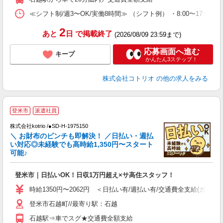
≪シフト制/週3〜OK/実働8時間≫ （シフト例） ・8:00〜17:00
2
あと
日
で掲載終了
(2026/08/09 23:59まで)
応募画面へ進む
キープ
かんたん3ステップ！
株式会社コトリオ
の他の求人をみる
登米市
派遣社員
株式会社kotrio /●SD-H-1975150
女
＼ お財布のピンチも即解決！ ／日払い・週払
ド
い対応◎未経験でも高時給1,350円〜スタート
活
可能♪
ル
自
登米市｜日払いOK！日収1万円超え×サ高住スタッフ！
役
時給1350円〜2062円 ＜日払い有/週払い有/交通費全支給(ガソリ
登米市石越町//最寄り駅：石越
石越駅⇒車でスグ★交通費全額支給