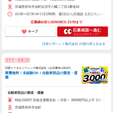
～
宮城県登米市迫町佐沼字八幡二丁目1番地18
社
10:00〜22:30 内で1日2時間、週1日から応相談 土日どちらか必須
応募締め切り2026/08/31 23:59まで
応募画面へ進む
キープ
かんたん3ステップ！
日本ピザハット株式会社
の他の求人をみる
◎
登米市
派遣社員
n
日研トータルソーシング株式会社（お仕事No.2A197）
ー
寮費無料！未経験OK！自動車部品の製造・運
z
搬
談
W
自動車部品の製造・運搬
入
時給1500円 別途交通費支給 ＜月収＞ 300000円以上可 154.1H＋残業
宮城県登米市迫町