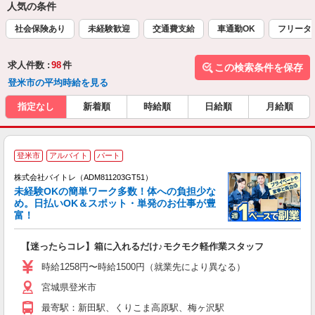
人気の条件
社会保険あり
未経験歓迎
交通費支給
車通勤OK
フリータ
求人件数 :
98
件
この検索条件を保存
登米市の平均時給を見る
指定なし
新着順
時給順
日給順
月給順
登米市
アルバイト
パート
株式会社バイトレ（ADM811203GT51）
未経験OKの簡単ワーク多数！体への負担少な
め。日払いOK＆スポット・単発のお仕事が豊
富！
ス
ロ
【迷ったらコレ】箱に入れるだけ♪モクモク軽作業スタッフ
即
活
時給1258円〜時給1500円（就業先により異なる）
（
宮城県登米市
短
K
最寄駅：新田駅、くりこま高原駅、梅ヶ沢駅
日