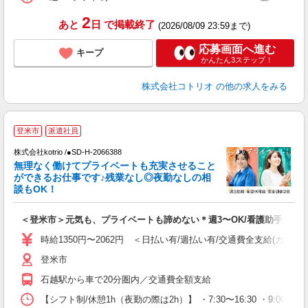
2
あと
日
で掲載終了
(2026/08/09 23:59まで)
応募画面へ進む
キープ
かんたん3ステップ！
株式会社コトリオ
の他の求人をみる
登米市
派遣社員
日
株式会社kotrio /●SD-H-2066388
女
無理なく働けてプライベートも充実させること
ド
ができるお仕事です♪残業なし◎夜勤なしの相
活
談もOK！
ル
自
＜登米市＞元気も、プライベートも諦めない＊週3〜OK/看護助手
役
時給1350円〜2062円 ＜日払い有/週払い有/交通費全支給(ガソリ
登米市
石越駅から車で20分圏内／交通費全額支給
【シフト制/休憩1h（夜勤の際は2h）】 ・7:30〜16:30 ・9:00〜1