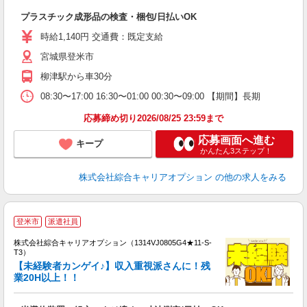
入
プラスチック成形品の検査・梱包/日払いOK
分
フ
時給1,140円 交通費：既定支給
自
宮城県登米市
与
柳津駅から車30分
08:30〜17:00 16:30〜01:00 00:30〜09:00 【期間】長期
応募締め切り2026/08/25 23:59まで
応募画面へ進む
キープ
かんたん3ステップ！
株式会社綜合キャリアオプション
の他の求人をみる
登米市
派遣社員
株式会社綜合キャリアオプション（1314VJ0805G4★11-S-
T3）
【未経験者カンゲイ♪】収入重視派さんに！残
業20H以上！！
た
入