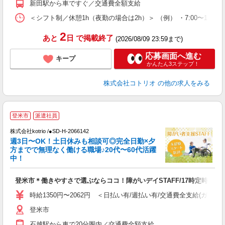
新田駅から車ですぐ／交通費全額支給
＜シフト制／休憩1h（夜勤の場合は2h）＞ （例） ・7:00〜16:00 ・
2
あと
日
で掲載終了
(2026/08/09 23:59まで)
応募画面へ進む
キープ
かんたん3ステップ！
株式会社コトリオ
の他の求人をみる
登米市
派遣社員
は
株式会社kotrio /●SD-H-2066142
女
週3日〜OK！土日休みも相談可◎完全日勤×夕
ド
方までで無理なく働ける職場♪20代〜60代活躍
活
中！
ル
自
登米市＊働きやすさで選ぶならココ！障がいデイSTAFF/17時定時
役
時給1350円〜2062円 ＜日払い有/週払い有/交通費全支給(ガソリ
登米市
石越駅から車で20分圏内／交通費全額支給