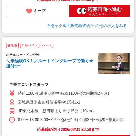
応募画面へ進む
キープ
かんたん3ステップ！
石巻ヤクルト販売株式会社
の他の求人をみる
登米市
アルバイト
パート
ホテルルートイン登米
＼未経験OK！／ルートイングループで働く★
週3日〜
履
迎
躍
早番フロントスタッフ
朝
社
時給1100円 試用期間中 時給1100円(試用期間2ヶ月)
宮城県登米市迫町佐沼字中江5-11-1
JR東北本線 新田駅より車で15分（10km）
8:00〜13:30 8:00〜17:00(休憩1Ｈ) ◇週3日〜勤務日数応相談
応募締め切り2026/08/31 23:59まで