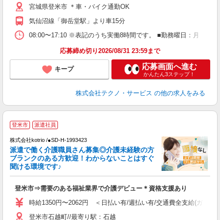
宮城県登米市 ＊車・バイク通勤OK
気仙沼線「御岳堂駅」より車15分
08:00〜17:10 ※表記のうち実働8時間です。 ■勤務曜日：月
応募締め切り2026/08/31 23:59まで
応募画面へ進む
キープ
かんたん3ステップ！
株式会社テクノ・サービス
の他の求人をみる
登米市
派遣社員
交
円
株式会社kotrio /●SD-H-1993423
派遣で働く介護職員さん募集◎介護未経験の方
女
ブランクのある方歓迎！わからないことはすぐ
ド
聞ける環境です♪
活
ル
登米市⇒需要のある福祉業界で介護デビュー＊資格支援あり
自
時給1350円〜2062円 ＜日払い有/週払い有/交通費全支給(ガソリ
役
登米市石越町//最寄り駅：石越