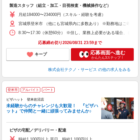
入
製造スタッフ（組立・加工・目視検査・機械操作など）
未
あ
月給184000〜234000円（スキル・経験を考慮）
遣
宮城県登米市 （他にも宮城県内に多数あり） ※勤務地はご希望を
8:30〜17:30（休憩60分） ※但し、業務上必要がある場合
応募締め切り2026/08/31 23:59まで
応募画面へ進む
キープ
かんたん3ステップ！
株式会社テクノ・サービス
の他の求人をみる
登米市
アルバイト
パート
ピザハット 登米佐沼店
未経験からのチャレンジも大歓迎！ 『ピザハ
ット』で仲間と一緒に頑張ってみませんか♪
続
ピザの宅配／デリバリー・配達
未
ア
時給1,100円以上 平日 時給1,100円以上