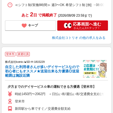
≪シフト制/実働8時間≫ 週3〜OK 希望シフト制 [例] ・08:00 〜 17:0
2
あと
日
で掲載終了
(2026/08/09 23:59まで)
応募画面へ進む
キープ
かんたん3ステップ！
株式会社コトリオ
の他の求人をみる
登米市
派遣社員
＊
株式会社kotrio /●SD-H-1815229
女
自立した利用者さんが多いデイサービスなので
ド
初心者にもオススメ★送迎出来る方優遇◎送迎
活
範囲は施設近隣
ル
自
夕方までのデイサービス☆車の運転できる方優遇【登米市】
役
時給1450円〜2062円 ＜日払い有/週払い有/交通費全支給(ガソリ
登米市
新田駅から車ですぐ／交通費全額支給