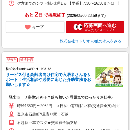
夕方までのシフト制♪休憩1h♪ 【早番】7:30〜16:30または 【日
2
あと
日
で掲載終了
(2026/08/09 23:59まで)
応募画面へ進む
キープ
かんたん3ステップ！
株式会社コトリオ
の他の求人をみる
2
登米市
派遣社員
株式会社kotrio /●SD-H-1993183
サービス付き高齢者向け住宅で入居者さんをサ
女
ポート！生活相談や必要に応じた介助業務をお
ド
願いします☆
活
ル
登米市｜サ高住STAFF＊落ち着いた雰囲気でゆったりお仕事♪
自
時給1350円〜2062円 ＜日払い有/週払い有/交通費全支給(ガソリ
役
登米市石越町//最寄り駅：石越
石越駅⇒車でスグ★交通費全額支給