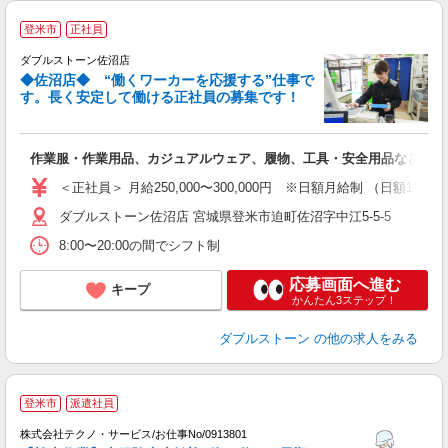
登米市
正社員
ダブルストーン佐沼店
◆佐沼店◆ “働くワーカーを応援する”仕事で
す。長く安定して働ける正社員の募集です！
ン
作業服・作業用品、カジュアルウェア、履物、工具・安全用品などの販
＜正社員＞ 月給250,000〜300,000円 ※日額月給制 （日額1
ダブルストーン佐沼店 宮城県登米市迫町佐沼字中江5-5-5
8:00〜20:00の間でシフト制
応募画面へ進む
キープ
かんたん3ステップ！
ダブルストーン
の他の求人をみる
登米市
派遣社員
ベ
株式会社テクノ・サービス/お仕事No/0913801