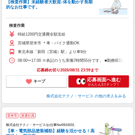
【検査作業】未経験者大歓迎♪体を動かす長期
ギ
的なお仕事です。
制
検査作業
履
食
時給1200円交通費全額支給
宮城県登米市 ＊車・バイク通勤OK
東北本線「新田（宮城）駅」より車9分
08:00〜17:00 ※表記のうち実働7時間55分です。 ■勤務曜
応募締め切り2026/08/31 23:59まで
応募画面へ進む
キープ
かんたん3ステップ！
株式会社テクノ・サービス
の他の求人をみる
登米市
派遣社員
♪
株式会社テクノ・サービス/お仕事No/0910031
【車・電気部品塗装補助】経験を活かせる！高
ル