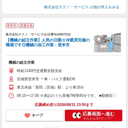
株式会社テクノ・サービス
の他の求人をみる
登米市
派遣社員
2
株式会社テクノ・サービス/お仕事No/0807016
達
【機械の組立作業】人気の日勤☆冷暖房完備の
職場です◎機械の加工作業：登米市
た
機械の組立作業
履
食
時給1240円交通費全額支給
宮城県登米市 ＊車・バイク通勤OK
東北本線「新田（宮城）駅」より車18分
08:15〜17:00 ※表記のうち実働7時間45分です。 ■勤務曜
応募締め切り2026/08/31 23:59まで
応募画面へ進む
キープ
かんたん3ステップ！