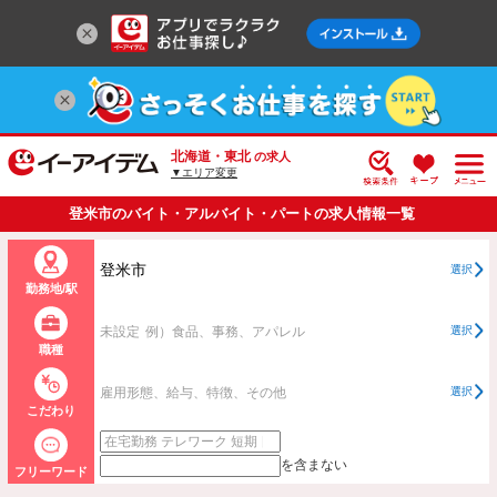
北海道・東北
の求人
▼エリア変更
登米市のバイト・アルバイト・パートの求人情報一覧
登米市
選択
勤務地/駅
未設定
例）食品、事務、アパレル
選択
職種
雇用形態、給与、特徴、その他
選択
こだわり
を含まない
フリーワード