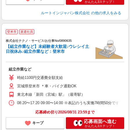
かんたん3ステップ！
ルートインジャパン株式会社
の他の求人をみる
登米市
派遣社員
株式会社テクノ・サービス/お仕事No/0890635
【組立作業など】未経験者大歓迎♪ウレシイ土
日祝休み♪組立作業など：登米市
じ
組立作業など
履
土
時給1100円交通費全額支給
宮城県登米市 ＊車・バイク通勤OK
東北本線「新田（宮城）駅」（最寄駅）
08:20〜17:20 09:00〜14:00 ※表記のうち実働7時間50分
応募締め切り2026/08/31 23:59まで
応募画面へ進む
キープ
かんたん3ステップ！