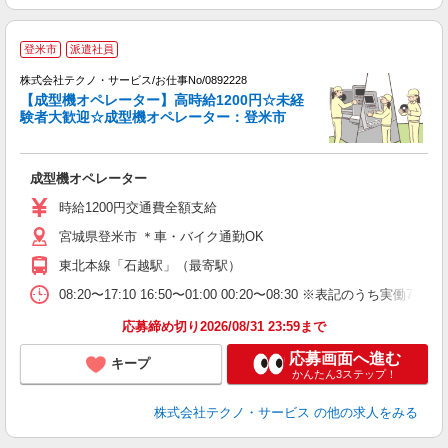
登米市
派遣社員
株式会社テクノ・サービス/お仕事No/0892228
【成型機オペレーター】高時給1200円☆未経
験者大歓迎☆成型機オペレーター：登米市
ト
か
成型機オペレーター
履
高
時給1200円交通費全額支給
宮城県登米市 ＊車・バイク通勤OK
東北本線「石越駅」（最寄駅）
08:20〜17:10 16:50〜01:00 00:20〜08:30 ※表記
応募締め切り2026/08/31 23:59まで
応募画面へ進む
キープ
かんたん3ステップ！
株式会社テクノ・サービス
の他の求人をみる