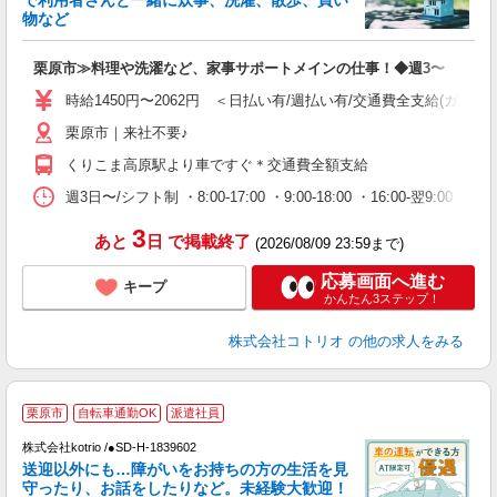
活
物など
ル
自
栗原市≫料理や洗濯など、家事サポートメインの仕事！◆週3〜
役
時給1450円〜2062円 ＜日払い有/週払い有/交通費全支給(ガソリ
栗原市｜来社不要♪
くりこま高原駅より車ですぐ＊交通費全額支給
週3日〜/シフト制 ・8:00-17:00 ・9:00-18:00 ・16:00-翌
3
あと
日
で掲載終了
(2026/08/09 23:59まで)
応募画面へ進む
キープ
かんたん3ステップ！
株式会社コトリオ
の他の求人をみる
履
栗原市
自転車通勤OK
派遣社員
株式会社kotrio /●SD-H-1839602
女
送迎以外にも…障がいをお持ちの方の生活を見
ド
守ったり、お話をしたりなど。未経験大歓迎！