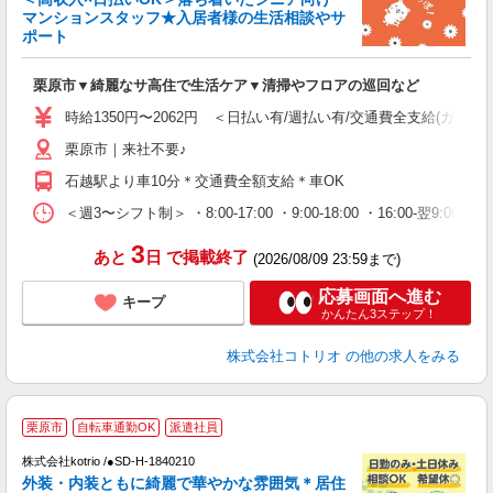
ド
マンションスタッフ★入居者様の生活相談やサ
活
ポート
ル
自
栗原市▼綺麗なサ高住で生活ケア▼清掃やフロアの巡回など
役
時給1350円〜2062円 ＜日払い有/週払い有/交通費全支給(ガソリ
栗原市｜来社不要♪
石越駅より車10分＊交通費全額支給＊車OK
＜週3〜シフト制＞ ・8:00-17:00 ・9:00-18:00 ・16:00-
3
あと
日
で掲載終了
(2026/08/09 23:59まで)
応募画面へ進む
キープ
かんたん3ステップ！
株式会社コトリオ
の他の求人をみる
栗原市
自転車通勤OK
派遣社員
株式会社kotrio /●SD-H-1840210
女
外装・内装ともに綺麗で華やかな雰囲気＊居住