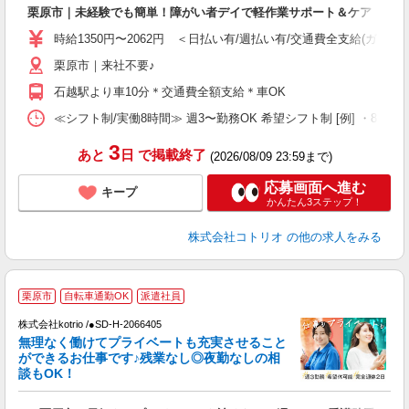
ド
栗原市｜未経験でも簡単！障がい者デイで軽作業サポート＆ケア
活
ル
時給1350円〜2062円 ＜日払い有/週払い有/交通費全支給(ガソリ
自
栗原市｜来社不要♪
役
石越駅より車10分＊交通費全額支給＊車OK
≪シフト制/実働8時間≫ 週3〜勤務OK 希望シフト制 [例] ・8:00〜17:0
3
あと
日
で掲載終了
(2026/08/09 23:59まで)
応募画面へ進む
キープ
かんたん3ステップ！
株式会社コトリオ
の他の求人をみる
栗原市
自転車通勤OK
派遣社員
日
株式会社kotrio /●SD-H-2066405
女
無理なく働けてプライベートも充実させること
ド
ができるお仕事です♪残業なし◎夜勤なしの相
活
談もOK！
ル
自