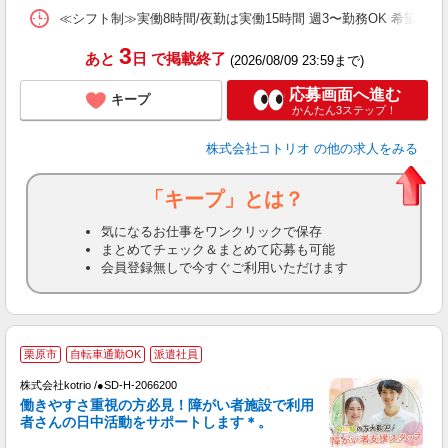
≪シフト制≫実働8時間/夜勤は実働15時間 週3〜勤務OK 希望シフト制 [例]
3
あと
日
で掲載終了
(2026/08/09 23:59まで)
応募画面へ進む
キープ
かんたん3ステップ！
株式会社コトリオ
の他の求人をみる
「キープ」とは？
気になるお仕事をワンクリックで保存
まとめてチェック＆まとめて応募も可能
会員登録無しで今すぐご利用いただけます
栗原市
自転車通勤OK
派遣社員
株式会社kotrio /●SD-H-2066200
女
働きやすさ重視の方必見！障がい者施設で利用
ド
者さんの日中活動をサポートします＊。
活