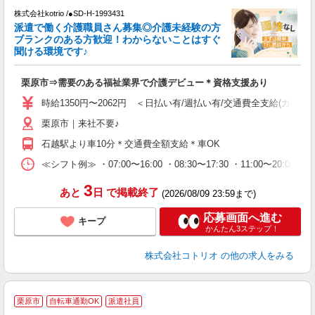
円
株式会社kotrio /●SD-H-1993431
派遣で働く介護職員さん募集◎介護未経験の方
女
ブランクのある方歓迎！わからないことはすぐ
ド
聞ける環境です♪
活
ル
栗原市⇒需要のある福祉業界で介護デビュー＊資格支援あり
自
時給1350円〜2062円 ＜日払い有/週払い有/交通費全支給(ガソリ
役
栗原市｜来社不要♪
石越駅より車10分＊交通費全額支給＊車OK
≪シフト例≫ ・07:00〜16:00 ・08:30〜17:30 ・11:00〜20:00
3
あと
日
で掲載終了
(2026/08/09 23:59まで)
応募画面へ進む
キープ
かんたん3ステップ！
株式会社コトリオ
の他の求人をみる
【
栗原市
自転車通勤OK
派遣社員