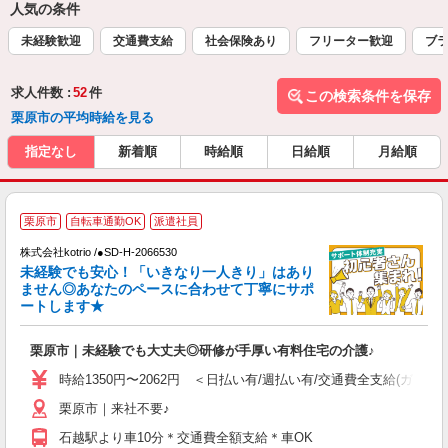
人気の条件
未経験歓迎
交通費支給
社会保険あり
フリーター歓迎
ブラ
求人件数 :
52
件
この検索条件を保存
栗原市の平均時給を見る
指定なし
新着順
時給順
日給順
月給順
2
栗原市
自転車通勤OK
派遣社員
株式会社kotrio /●SD-H-2066530
女
未経験でも安心！「いきなり一人きり」はあり
ド
ません◎あなたのペースに合わせて丁寧にサポ
活
ートします★
ル
自
栗原市｜未経験でも大丈夫◎研修が手厚い有料住宅の介護♪
役
時給1350円〜2062円 ＜日払い有/週払い有/交通費全支給(ガソリ
栗原市｜来社不要♪
石越駅より車10分＊交通費全額支給＊車OK