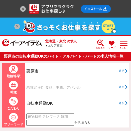
北海道・東北
の求人
▼エリア変更
栗原市の自転車通勤OKのバイト・アルバイト・パートの求人情報一覧
栗原市
選択
勤務地/駅
未設定
例）食品、事務、アパレル
選択
職種
自転車通勤OK
選択
こだわり
を含まない
フリーワード