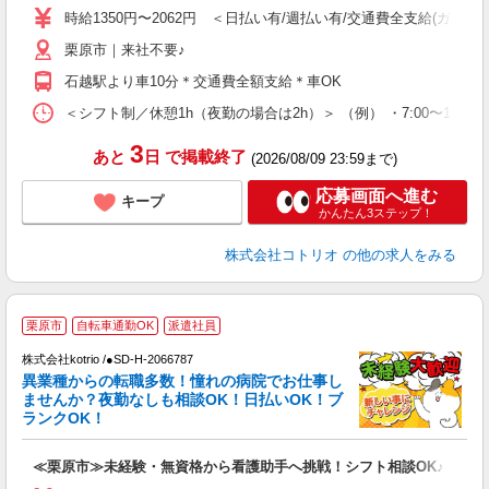
役
時給1350円〜2062円 ＜日払い有/週払い有/交通費全支給(ガソリ
栗原市｜来社不要♪
石越駅より車10分＊交通費全額支給＊車OK
＜シフト制／休憩1h（夜勤の場合は2h）＞ （例） ・7:00〜16:00 ・
3
あと
日
で掲載終了
(2026/08/09 23:59まで)
応募画面へ進む
キープ
かんたん3ステップ！
株式会社コトリオ
の他の求人をみる
2
栗原市
自転車通勤OK
派遣社員
株式会社kotrio /●SD-H-2066787
女
異業種からの転職多数！憧れの病院でお仕事し
ド
ませんか？夜勤なしも相談OK！日払いOK！ブ
活
ランクOK！
ル
自
≪栗原市≫未経験・無資格から看護助手へ挑戦！シフト相談OK♪