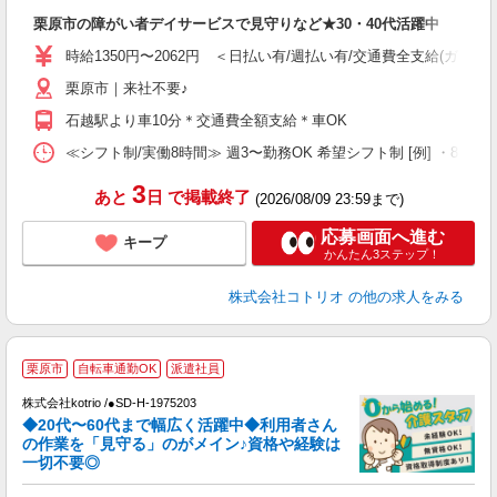
ル
栗原市の障がい者デイサービスで見守りなど★30・40代活躍中
自
時給1350円〜2062円 ＜日払い有/週払い有/交通費全支給(ガソリ
役
栗原市｜来社不要♪
石越駅より車10分＊交通費全額支給＊車OK
≪シフト制/実働8時間≫ 週3〜勤務OK 希望シフト制 [例] ・8:00〜17
3
あと
日
で掲載終了
(2026/08/09 23:59まで)
応募画面へ進む
キープ
かんたん3ステップ！
株式会社コトリオ
の他の求人をみる
栗原市
自転車通勤OK
派遣社員
株式会社kotrio /●SD-H-1975203
◆20代〜60代まで幅広く活躍中◆利用者さん
さ
の作業を「見守る」のがメイン♪資格や経験は
一切不要◎
女