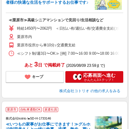
ド
者様の快適な生活をサポートするお仕事です♪
活
ル
自
≪栗原市≫高級シニアマンションで見回り/生活相談など
役
時給1450円〜2062円 ＜日払い有/週払い有/交通費全支給(ガソリ
栗原市内
栗原市役所から車10分♪交通費支給
≪シフト制/週3日〜OK≫ [例] 7:00〜16:00 9:00〜18:00 16:0
3
あと
日
で掲載終了
(2026/08/09 23:59まで)
応募画面へ進む
キープ
かんたん3ステップ！
株式会社コトリオ
の他の求人をみる
栗原市
自転車通勤OK
派遣社員
株式会社kotrio /●SD-H-1733146
女
≪いつもの家事がお仕事にできます！≫グルホ
ド
で利用者さんと一緒に炊事、洗濯、散歩、買い