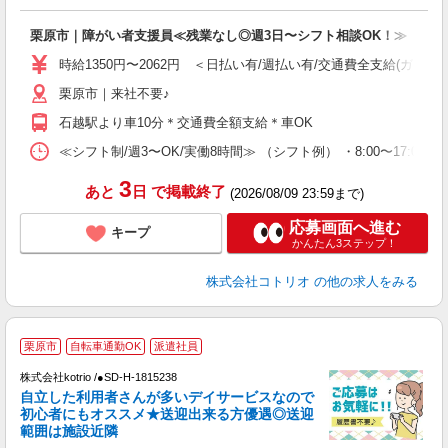
ル
自
栗原市｜障がい者支援員≪残業なし◎週3日〜シフト相談OK！≫
役
時給1350円〜2062円 ＜日払い有/週払い有/交通費全支給(ガソリ
栗原市｜来社不要♪
石越駅より車10分＊交通費全額支給＊車OK
≪シフト制/週3〜OK/実働8時間≫ （シフト例） ・8:00〜17:00 ・
3
あと
日
で掲載終了
(2026/08/09 23:59まで)
応募画面へ進む
キープ
かんたん3ステップ！
株式会社コトリオ
の他の求人をみる
栗原市
自転車通勤OK
派遣社員
＊
株式会社kotrio /●SD-H-1815238
女
自立した利用者さんが多いデイサービスなので
ド
初心者にもオススメ★送迎出来る方優遇◎送迎
活
範囲は施設近隣
ル