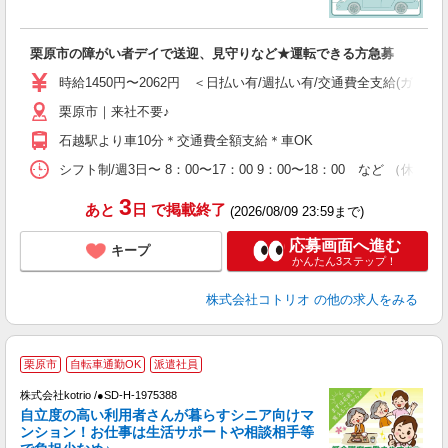
活
ル
自
栗原市の障がい者デイで送迎、見守りなど★運転できる方急募
役
時給1450円〜2062円 ＜日払い有/週払い有/交通費全支給(ガソリ
栗原市｜来社不要♪
石越駅より車10分＊交通費全額支給＊車OK
シフト制/週3日〜 8：00〜17：00 9：00〜18：00 など （休憩1
3
あと
日
で掲載終了
(2026/08/09 23:59まで)
応募画面へ進む
キープ
かんたん3ステップ！
株式会社コトリオ
の他の求人をみる
栗原市
自転車通勤OK
派遣社員
ま
株式会社kotrio /●SD-H-1975388
女
自立度の高い利用者さんが暮らすシニア向けマ
ド
ンション！お仕事は生活サポートや相談相手等
活