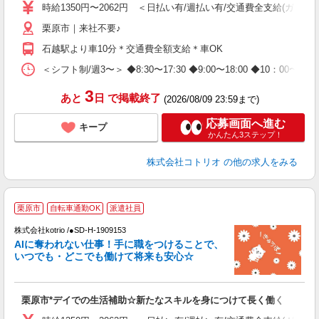
時給1350円〜2062円 ＜日払い有/週払い有/交通費全支給(ガソリ
役
栗原市｜来社不要♪
石越駅より車10分＊交通費全額支給＊車OK
＜シフト制/週3〜＞ ◆8:30〜17:30 ◆9:00〜18:00 ◆10：00
3
あと
日
で掲載終了
(2026/08/09 23:59まで)
応募画面へ進む
キープ
かんたん3ステップ！
株式会社コトリオ
の他の求人をみる
栗原市
自転車通勤OK
派遣社員
株式会社kotrio /●SD-H-1909153
女
AIに奪われない仕事！手に職をつけることで、
ド
いつでも・どこでも働けて将来も安心☆
活
ル
自
栗原市*デイでの生活補助☆新たなスキルを身につけて長く働く
役