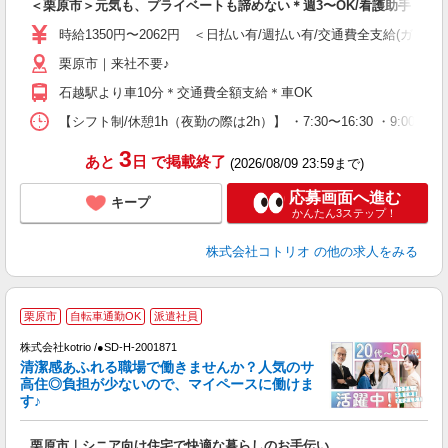
＜栗原市＞元気も、プライベートも諦めない＊週3〜OK/看護助手
役
時給1350円〜2062円 ＜日払い有/週払い有/交通費全支給(ガソリ
栗原市｜来社不要♪
石越駅より車10分＊交通費全額支給＊車OK
【シフト制/休憩1h（夜勤の際は2h）】 ・7:30〜16:30 ・9:00〜1
3
あと
日
で掲載終了
(2026/08/09 23:59まで)
応募画面へ進む
キープ
かんたん3ステップ！
株式会社コトリオ
の他の求人をみる
栗原市
自転車通勤OK
派遣社員
O
株式会社kotrio /●SD-H-2001871
女
清潔感あふれる職場で働きませんか？人気のサ
ド
高住◎負担が少ないので、マイペースに働けま
活
す♪
ル
自
栗原市｜シニア向け住宅で快適な暮らしのお手伝い