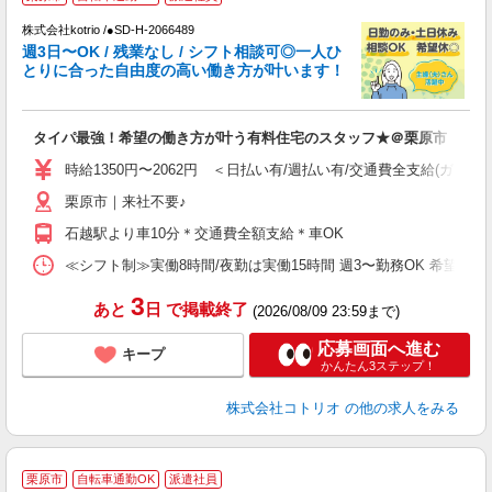
株式会社kotrio /●SD-H-2066489
女
週3日〜OK / 残業なし / シフト相談可◎一人ひ
ド
とりに合った自由度の高い働き方が叶います！
活
ル
自
タイパ最強！希望の働き方が叶う有料住宅のスタッフ★＠栗原市
役
時給1350円〜2062円 ＜日払い有/週払い有/交通費全支給(ガソリ
栗原市｜来社不要♪
石越駅より車10分＊交通費全額支給＊車OK
≪シフト制≫実働8時間/夜勤は実働15時間 週3〜勤務OK 希望シフト制 [例]
3
あと
日
で掲載終了
(2026/08/09 23:59まで)
応募画面へ進む
キープ
かんたん3ステップ！
株式会社コトリオ
の他の求人をみる
栗原市
自転車通勤OK
派遣社員
交