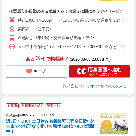
ル
自
≪栗原市≫日勤のみ＆残業ナシ！お迎えに間に合うデイサービス
役
時給1350円〜2062円 ＜日払い有/週払い有/交通費全支給(ガソリ
栗原市｜来社不要♪
石越駅より車10分＊交通費全額支給＊車OK
＜シフト制/休憩1h＞ ・8:00〜17:00 ・9:00〜18:00 など ※残業
3
あと
日
で掲載終了
(2026/08/09 23:59まで)
応募画面へ進む
キープ
かんたん3ステップ！
株式会社コトリオ
の他の求人をみる
栗原市
自転車通勤OK
派遣社員
は
株式会社kotrio /●SD-H-2066159
女
週3日〜OK！土日休みも相談可◎完全日勤×夕
ド
方までで無理なく働ける職場♪20代〜60代活躍
活
中！
ル