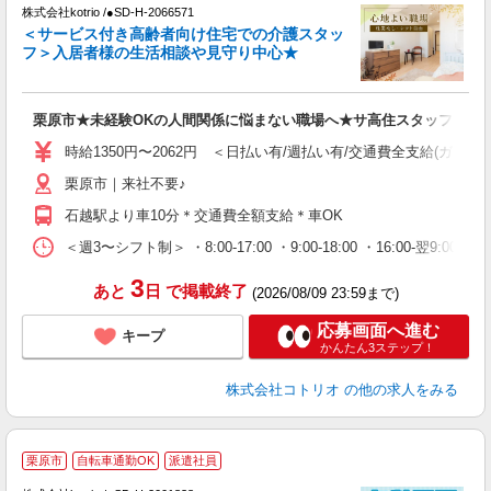
株式会社kotrio /●SD-H-2066571
女
＜サービス付き高齢者向け住宅での介護スタッ
ド
フ＞入居者様の生活相談や見守り中心★
活
ル
自
栗原市★未経験OKの人間関係に悩まない職場へ★サ高住スタッフ
役
時給1350円〜2062円 ＜日払い有/週払い有/交通費全支給(ガソリ
栗原市｜来社不要♪
石越駅より車10分＊交通費全額支給＊車OK
＜週3〜シフト制＞ ・8:00-17:00 ・9:00-18:00 ・16:00-
3
あと
日
で掲載終了
(2026/08/09 23:59まで)
応募画面へ進む
キープ
かんたん3ステップ！
株式会社コトリオ
の他の求人をみる
栗原市
自転車通勤OK
派遣社員