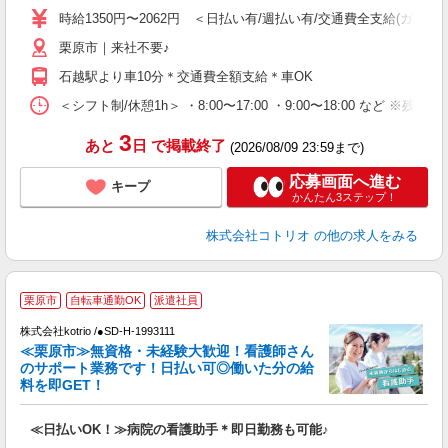
役
時給1350円〜2062円 ＜日払い有/週払い有/交通費全支給(ガソリ
栗原市｜来社不要♪
石越駅より車10分＊交通費全額支給＊車OK
＜シフト制/休憩1h＞ ・8:00〜17:00 ・9:00〜18:00 など ※残
3
あと
日
で掲載終了
(2026/08/09 23:59まで)
応募画面へ進む
キープ
かんたん3ステップ！
株式会社コトリオ
の他の求人をみる
栗原市
自転車通勤OK
派遣社員
株式会社kotrio /●SD-H-1993111
≪栗原市≫無資格・未経験大歓迎！看護師さん
女
のサポート業務です！日払い可◎働いた分の給
ド
料を即GET！
活
ル
≪日払いOK！≫病院の看護助手＊即日勤務も可能♪
自