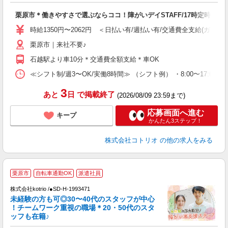
自
栗原市＊働きやすさで選ぶならココ！障がいデイSTAFF/17時定時
役
時給1350円〜2062円 ＜日払い有/週払い有/交通費全支給(ガソリ
栗原市｜来社不要♪
石越駅より車10分＊交通費全額支給＊車OK
≪シフト制/週3〜OK/実働8時間≫ （シフト例） ・8:00〜17:00
3
あと
日
で掲載終了
(2026/08/09 23:59まで)
応募画面へ進む
キープ
かんたん3ステップ！
株式会社コトリオ
の他の求人をみる
栗原市
自転車通勤OK
派遣社員
株式会社kotrio /●SD-H-1993471
未経験の方も可◎30〜40代のスタッフが中心
女
！チームワーク重視の職場＊20・50代のスタ
ド
ッフも在籍♪
活