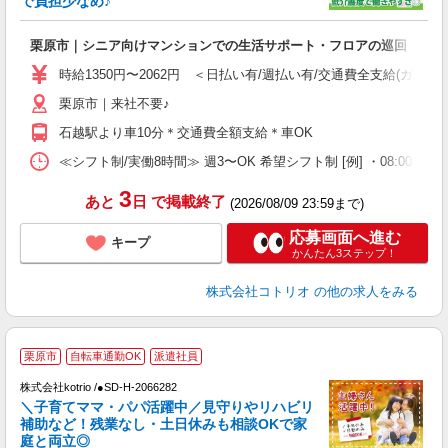
で負担少なめ♪
ル
自
栗原市｜シニア向けマンションでの生活サポート・フロアの巡回
役
時給1350円〜2062円 ＜日払い有/週払い有/交通費全支給(ガソリ
栗原市｜来社不要♪
石越駅より車10分＊交通費全額支給＊車OK
≪シフト制/実働8時間≫ 週3〜OK 希望シフト制 [例] ・08:00 〜 17:0
3
あと
日
で掲載終了
(2026/08/09 23:59まで)
応募画面へ進む
キープ
かんたん3ステップ！
株式会社コトリオ
の他の求人をみる
栗原市
自転車通勤OK
派遣社員
株式会社kotrio /●SD-H-2066282
女
＼子育てママ・パパ活躍中／見守りやリハビリ
ド
補助など！残業なし・土日休みも相談OKで家
活
庭と両立◎