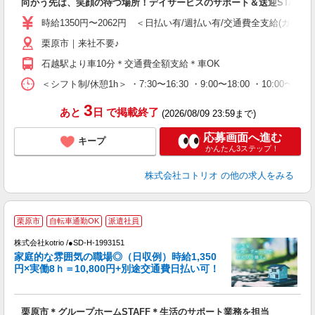
向かう先は、笑顔の待つ場所！デイサービスのサポート＆送迎STAFF
役
時給1350円〜2062円 ＜日払い有/週払い有/交通費全支給(ガソリ
栗原市｜来社不要♪
石越駅より車10分＊交通費全額支給＊車OK
＜シフト制/休憩1h＞ ・7:30〜16:30 ・9:00〜18:00 ・10:00〜1
3
あと
日
で掲載終了
(2026/08/09 23:59まで)
応募画面へ進む
キープ
かんたん3ステップ！
株式会社コトリオ
の他の求人をみる
栗原市
自転車通勤OK
派遣社員
代
株式会社kotrio /●SD-H-1993151
女
家庭的な雰囲気の職場◎（日収例）時給1,350
ド
円×実働8ｈ＝10,800円+別途交通費日払い可！
活
ル
自
栗原市＊グループホームSTAFF＊生活のサポート業務を担当