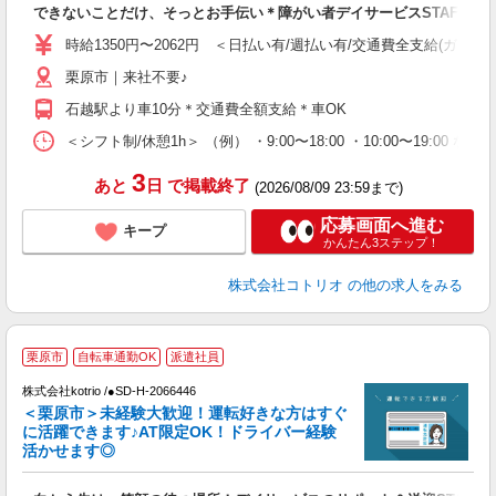
できないことだけ、そっとお手伝い＊障がい者デイサービスSTAFF
役
時給1350円〜2062円 ＜日払い有/週払い有/交通費全支給(ガソリ
栗原市｜来社不要♪
石越駅より車10分＊交通費全額支給＊車OK
＜シフト制/休憩1h＞ （例） ・9:00〜18:00 ・10:00〜19:00 な
3
あと
日
で掲載終了
(2026/08/09 23:59まで)
応募画面へ進む
キープ
かんたん3ステップ！
株式会社コトリオ
の他の求人をみる
栗原市
自転車通勤OK
派遣社員
K
株式会社kotrio /●SD-H-2066446
女
＜栗原市＞未経験大歓迎！運転好きな方はすぐ
ド
に活躍できます♪AT限定OK！ドライバー経験
活
活かせます◎
ル
自