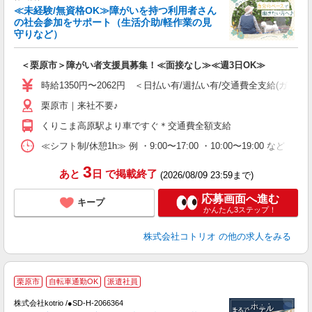
女
≪未経験/無資格OK≫障がいを持つ利用者さん
ド
の社会参加をサポート（生活介助/軽作業の見
活
守りなど）
ル
自
＜栗原市＞障がい者支援員募集！≪面接なし≫≪週3日OK≫
役
時給1350円〜2062円 ＜日払い有/週払い有/交通費全支給(ガソリ
栗原市｜来社不要♪
くりこま高原駅より車ですぐ＊交通費全額支給
≪シフト制/休憩1h≫ 例 ・9:00〜17:00 ・10:00〜19:00 など 
3
あと
日
で掲載終了
(2026/08/09 23:59まで)
応募画面へ進む
キープ
かんたん3ステップ！
株式会社コトリオ
の他の求人をみる
2
栗原市
自転車通勤OK
派遣社員
株式会社kotrio /●SD-H-2066364