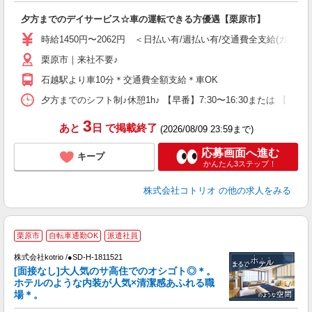
自
夕方までのデイサービス☆車の運転できる方優遇【栗原市】
役
時給1450円〜2062円 ＜日払い有/週払い有/交通費全支給(ガソリ
栗原市｜来社不要♪
石越駅より車10分＊交通費全額支給＊車OK
夕方までのシフト制♪休憩1h♪ 【早番】7:30〜16:30または 【日
3
あと
日
で掲載終了
(2026/08/09 23:59まで)
応募画面へ進む
キープ
かんたん3ステップ！
株式会社コトリオ
の他の求人をみる
≪
栗原市
自転車通勤OK
派遣社員
で
株式会社kotrio /●SD-H-1811521
[面接なし]大人気のサ高住でのオシゴト◎＊。
女
ホテルのような内装が人気×清潔感あふれる職
ド
場＊。
活