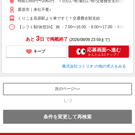
時給1350円〜2062円 ＜日払い有/週払い有/交通費全支給(ガソリ
栗原市｜来社不要♪
くりこま高原駅より車ですぐ＊交通費全額支給
【シフト制/休憩1h】 例 ・7:00〜16:00 ・8:00〜17:00 ・9:00〜
3
あと
日
で掲載終了
(2026/08/09 23:59まで)
応募画面へ進む
キープ
かんたん3ステップ！
株式会社コトリオ
の他の求人をみる
次のページへ
1／2
条件を変更して再検索