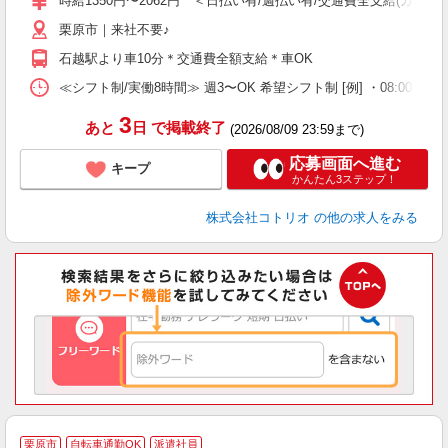
時給1350円〜2062円 ＜日払い有/週払い有/交通費全支給(ガソリ
栗原市｜来社不要♪
石越駅より車10分＊交通費全額支給＊車OK
≪シフト制/実働8時間≫ 週3〜OK 希望シフト制 [例] ・08:00 〜 17:0
3
あと
日
で掲載終了
(2026/08/09 23:59まで)
応募画面へ進む
キープ
かんたん3ステップ！
株式会社コトリオ
の他の求人をみる
栗原市
自転車通勤OK
派遣社員