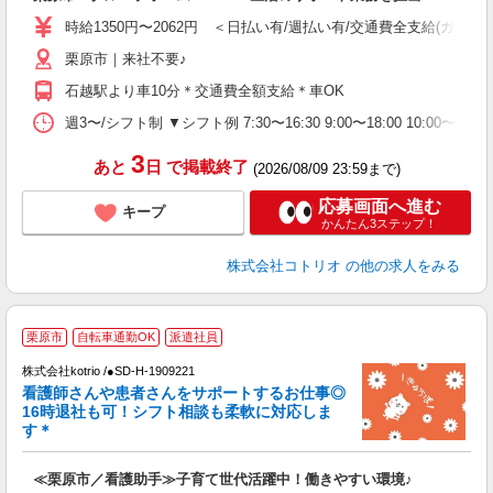
役
時給1350円〜2062円 ＜日払い有/週払い有/交通費全支給(ガソリ
栗原市｜来社不要♪
石越駅より車10分＊交通費全額支給＊車OK
週3〜/シフト制 ▼シフト例 7:30〜16:30 9:00〜18:00 10:
3
あと
日
で掲載終了
(2026/08/09 23:59まで)
応募画面へ進む
キープ
かんたん3ステップ！
株式会社コトリオ
の他の求人をみる
栗原市
自転車通勤OK
派遣社員
株式会社kotrio /●SD-H-1909221
女
看護師さんや患者さんをサポートするお仕事◎
ド
16時退社も可！シフト相談も柔軟に対応しま
活
す＊
ル
自
≪栗原市／看護助手≫子育て世代活躍中！働きやすい環境♪