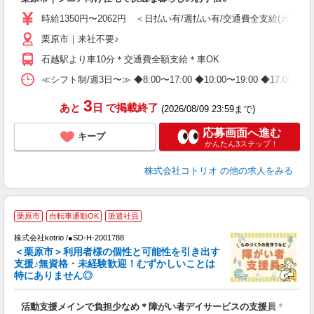
役
時給1350円〜2062円 ＜日払い有/週払い有/交通費全支給(ガソリ
栗原市｜来社不要♪
石越駅より車10分＊交通費全額支給＊車OK
≪シフト制/週3日〜≫ ◆8:00〜17:00 ◆10:00〜19:00 ◆17:
3
あと
日
で掲載終了
(2026/08/09 23:59まで)
応募画面へ進む
キープ
かんたん3ステップ！
株式会社コトリオ
の他の求人をみる
2
栗原市
自転車通勤OK
派遣社員
株式会社kotrio /●SD-H-2001788
女
＜栗原市＞利用者様の個性と可能性を引き出す
ド
支援♪無資格・未経験歓迎！むずかしいことは
活
特にありません◎
ル
自
活動支援メインで負担少なめ＊障がい者デイサービスの支援員＊