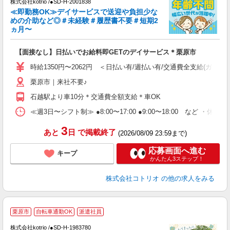
株式会社kotrio /●SD-H-2001838
女
≪即勤務OK≫デイサービスで送迎や負担少な
ド
めの介助など◎＃未経験＃履歴書不要＃短期2
活
ヵ月〜
ル
自
【面接なし】日払いでお給料即GETのデイサービス＊栗原市
役
時給1350円〜2062円 ＜日払い有/週払い有/交通費全支給(ガソリ
栗原市｜来社不要♪
石越駅より車10分＊交通費全額支給＊車OK
≪週3日〜シフト制≫ ●8:00〜17:00 ●9:00〜18:00 など ・休憩1
3
あと
日
で掲載終了
(2026/08/09 23:59まで)
応募画面へ進む
キープ
かんたん3ステップ！
株式会社コトリオ
の他の求人をみる
栗原市
自転車通勤OK
派遣社員
仕
株式会社kotrio /●SD-H-1983780