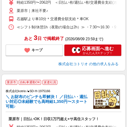
役
時給1350円〜2062円 ＜日払い有/週払い有/交通費全支給(ガソリ
栗原市｜来社不要♪
石越駅より車10分＊交通費全額支給＊車OK
≪シフト制/休憩1h（夜勤の場合は2h）≫ ・7:30〜16:30 ・9:0
3
あと
日
で掲載終了
(2026/08/09 23:59まで)
応募画面へ進む
キープ
かんたん3ステップ！
株式会社コトリオ
の他の求人をみる
栗原市
自転車通勤OK
派遣社員
株式会社kotrio /●SD-H-1975166
女
＼ お財布のピンチも即解決！ ／日払い・週払
ド
い対応◎未経験でも高時給1,350円〜スタート
活
可能♪
ル
自
栗原市｜日払いOK！日収1万円超え×サ高住スタッフ！
役