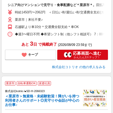
ル
シニア向けマンションで見守り・食事配膳など＊栗原市＊。日払可
自
時給1450円〜2062円 ＜日払い有/週払い有/交通費全支給(ガソリ
役
栗原市｜来社不要♪
石越駅より車10分＊交通費全額支給＊車OK
◆週3〜曜日不問 ◆希望シフト制（他シフト相談可） 7：00〜16：0
3
あと
日
で掲載終了
(2026/08/09 23:59まで)
応募画面へ進む
キープ
かんたん3ステップ！
株式会社コトリオ
の他の求人をみる
応
栗原市
自転車通勤OK
派遣社員
代
株式会社kotrio /●SD-H-2066323
女
＜栗原市＞無資格・未経験歓迎！障がいを持つ
ド
利用者さんのサポート◎見守りや会話が中心の
活
お仕事♪
ル
自