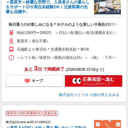
女
＜栗原市＞綺麗な空間で、入居者さんの暮らし
ド
をサポート◎サ高住未経験OK！元接客業の先
活
輩も活躍中♪
ル
自
毎日通うのが楽しみになる＊ホテルのような美しいサ高住のSTAFF
役
時給1350円〜2062円 ＜日払い有/週払い有/交通費全支給(ガソリ
栗原市｜来社不要♪
石越駅より車10分＊交通費全額支給＊車OK
＜シフト制／休憩1h（夜勤の場合は2h）＞ （例） ・7:30〜16:30 ・
3
あと
日
で掲載終了
(2026/08/09 23:59まで)
応募画面へ進む
キープ
かんたん3ステップ！
株式会社コトリオ
の他の求人をみる
【
栗原市
自転車通勤OK
派遣社員
株式会社kotrio /●SD-H-1909122
女
＜高収入×日払いOK＞落ち着いたシニア向け