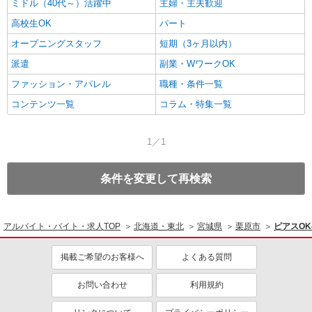
ミドル（40代～）活躍中
主婦・主夫歓迎
高校生OK
パート
オープニングスタッフ
短期（3ヶ月以内）
派遣
副業・WワークOK
ファッション・アパレル
職種・条件一覧
コンテンツ一覧
コラム・特集一覧
1／1
条件を変更して再検索
アルバイト・バイト・求人TOP
北海道・東北
宮城県
栗原市
ピアスO
掲載ご希望のお客様へ
よくある質問
お問い合わせ
利用規約