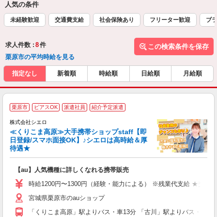
人気の条件
未経験歓迎
交通費支給
社会保険あり
フリーター歓迎
ブラ
求人件数 :
8
件
この検索条件を保存
栗原市の平均時給を見る
指定なし
新着順
時給順
日給順
月給順
★
栗原市
ピアスOK
派遣社員
紹介予定派遣
♪
株式会社シエロ
≪くりこま高原≫大手携帯ショップstaff【即
日登録/スマホ面接OK】♪シエロは高時給＆厚
待遇★
い
即
【au】人気機種に詳しくなれる携帯販売
あ
時給1200円〜1300円（経験・能力による） ※残業代支給 ★交通
K
宮城県栗原市のauショップ
貸
「くりこま高原」駅よりバス・車13分 「古川」駅よりバス・車42