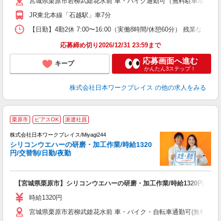
宮城県栗原市若柳武鎗花水前 車・バイク通勤可（無料駐車場有 ※敷地
JR東北本線「石越駅」車7分
【日勤】4勤2休 7:00〜16:00（実働8時間/休憩60分） 残業なし
応募締め切り2026/12/31 23:59まで
応募画面へ進む
キープ
かんたん3ステップ！
株式会社日本ワークプレイス
の他の求人をみる
■
栗原市
ピアスOK
派遣社員
株式会社日本ワークプレイス/Miyagi244
シリコンウエハーの研磨・加工作業/時給1320
だ
円/交替制/日勤/夜勤
有
【宮城県栗原市】シリコンウエハーの研磨・加工作業/時給1320円/交替制
未
日
時給1320円
煙
宮城県栗原市若柳武鎗花水前 車・バイク・自転車通勤可(無料駐車場有