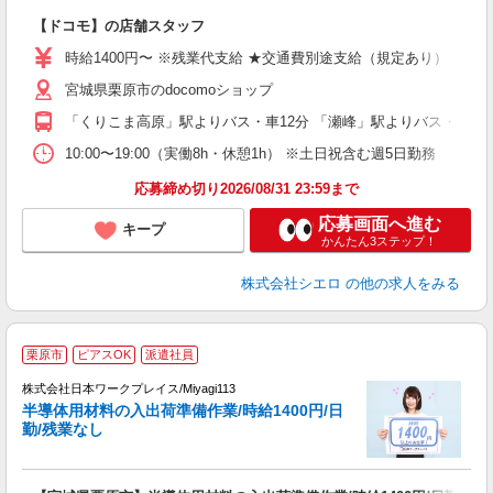
即
【ドコモ】の店舗スタッフ
あ
時給1400円〜 ※残業代支給 ★交通費別途支給（規定あり） ゜+゜
K
宮城県栗原市のdocomoショップ
貸
「くりこま高原」駅よりバス・車12分 「瀬峰」駅よりバス・車21
10:00〜19:00（実働8h・休憩1h） ※土日祝含む週5日勤務
応募締め切り2026/08/31 23:59まで
応募画面へ進む
キープ
かんたん3ステップ！
株式会社シエロ
の他の求人をみる
■
栗原市
ピアスOK
派遣社員
株式会社日本ワークプレイス/Miyagi113
半導体用材料の入出荷準備作業/時給1400円/日
だ
勤/残業なし
有