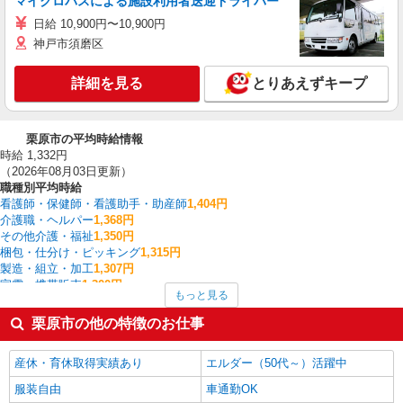
マイクロバスによる施設利用者送迎ドライバー
日給 10,900円〜10,900円
神戸市須磨区
詳細を見る
とりあえずキープ
栗原市の平均時給情報
時給 1,332円
（2026年08月03日更新）
職種別平均時給
看護師・保健師・看護助手・助産師
1,404円
介護職・ヘルパー
1,368円
その他介護・福祉
1,350円
梱包・仕分け・ピッキング
1,315円
製造・組立・加工
1,307円
家電・携帯販売
1,300円
もっと見る
板金・塗装・溶接
1,300円
中型（2t・4t）ドライバー
1,300円
栗原市の他の特徴のお仕事
その他ドライバー・配達
1,300円
入出庫・商品管理・検品・検査
1,282円
産休・育休取得実績あり
エルダー（50代～）活躍中
栗原市の他の職種の平均時給を見る
服装自由
車通勤OK