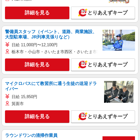
詳細を見る
とりあえずキープ
警備員スタッフ（イベント、道路、商業施設、
大型駐車場、JR列車見張りなど）
日給 11,000円〜12,100円
栃木市・小山市・さいたま市西区・さいたま市岩槻区・久喜市・蓮田
詳細を見る
とりあえずキープ
マイクロバスにて教習所に通う生徒の送迎ドラ
イバー
日給 15,850円
箕面市
詳細を見る
とりあえずキープ
ラウンドワンの清掃作業員