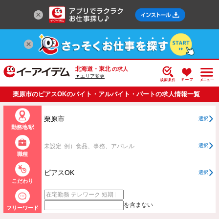
北海道・東北
の求人
▼エリア変更
栗原市のピアスOKのバイト・アルバイト・パートの求人情報一覧
栗原市
選択
勤務地/駅
未設定
例）食品、事務、アパレル
選択
職種
ピアスOK
選択
こだわり
を含まない
フリーワード