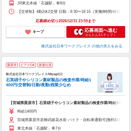
JR東北本線「石越駅」車8分
【交替制】4勤2休2交替 日勤：8:30〜18:15（実働8時間/休憩105分）
応募締め切り2026/12/31 23:59まで
応募画面へ進む
キープ
かんたん3ステップ！
株式会社日本ワークプレイス
の他の求人をみる
■
栗原市
ピアスOK
派遣社員
株式会社日本ワークプレイス/Miyagi112
石英硝子やシリコン素材製品の検査作業/時給1
だ
400円/交替制/日勤/夜勤/残業少なめ
有
【宮城県栗原市】石英硝子やシリコン素材製品の検査作業/時給1400円/
即
日
時給1400円
通
宮城県栗原市若柳武鎗花水前 バイク・自転車通勤可(無料駐輪場有 ※
東北本線「石越駅」車7分