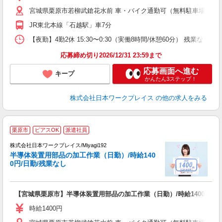
通
宮城県栗原市若柳武鎗花水前 車・バイク通勤可（無料駐車場有 ※敷地
JR東北本線「石越駅」車7分
【夜勤】4勤2休 15:30〜0:30（実働8時間/休憩60分） 残業なし
応募締め切り2026/12/31 23:59まで
応募画面へ進む
キープ
かんたん3ステップ！
株式会社日本ワークプレイス
の他の求人をみる
■
栗原市
ピアスOK
派遣社員
株式会社日本ワークプレイス/Miyagi192
半導体装置用部品の加工作業（日勤）/時給140
だ
0円/日勤/残業なし
有
【宮城県栗原市】半導体装置用部品の加工作業（日勤）/時給1400円/日
即
日
時給1400円
通