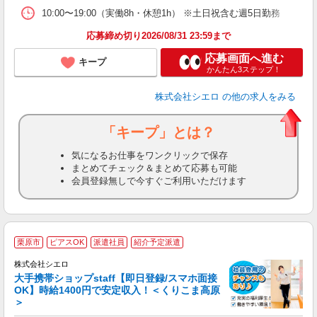
10:00〜19:00（実働8h・休憩1h） ※土日祝含む週5日勤務
応募締め切り2026/08/31 23:59まで
応募画面へ進む
キープ
かんたん3ステップ！
株式会社シエロ
の他の求人をみる
「キープ」とは？
気になるお仕事をワンクリックで保存
まとめてチェック＆まとめて応募も可能
会員登録無しで今すぐご利用いただけます
★
栗原市
ピアスOK
派遣社員
紹介予定派遣
♪
株式会社シエロ
大手携帯ショップstaff【即日登録/スマホ面接
OK】時給1400円で安定収入！＜くりこま高原
＞
務