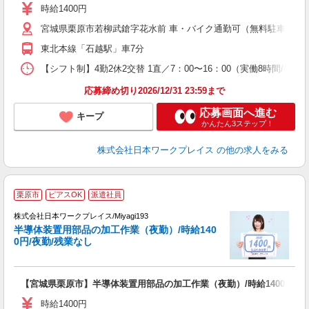
レ
時給1400円
宮城県栗原市若柳武鎗字花水前 車・バイク通勤可（無料駐車場有 ※敷
東北本線「石越駅」車7分
【シフト制】4勤2休2交替 1直／7：00〜16：00（実働8時間/休憩60
応募締め切り2026/12/31 23:59まで
応募画面へ進む
キープ
かんたん3ステップ！
株式会社日本ワークプレイス
の他の求人をみる
■
栗原市
ピアスOK
派遣社員
株式会社日本ワークプレイス/Miyagi193
半導体装置用部品の加工作業（夜勤）/時給140
だ
0円/夜勤/残業なし
有
【宮城県栗原市】半導体装置用部品の加工作業（夜勤）/時給1400円/夜
即
日
時給1400円