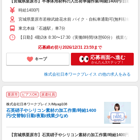
【宮城県栗原市】半導体用材料の入出荷準備作業/時給1400円/日勤/残
即
日
時給1400円
通
宮城県栗原市若柳武鎗花水前 バイク・自転車通勤可(無料駐輪場有 ※
東北本線「石越駅」車7分
【日勤】4勤2休 8:30〜17:30（実働8時間/休憩60分） 残業なし
応募締め切り2026/12/31 23:59まで
応募画面へ進む
キープ
かんたん3ステップ！
株式会社日本ワークプレイス
の他の求人をみる
■
栗原市
ピアスOK
派遣社員
株式会社日本ワークプレイス/Miyagi108
石英硝子やシリコン素材の加工作業/時給1400
だ
円/交替制/日勤/夜勤/残業少なめ
有
【宮城県栗原市】石英硝子やシリコン素材の加工作業/時給1400円/交替制
未