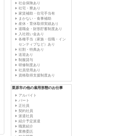
社会保険あり
社宅・寮あり
家賃補助・住宅手当有
まかない・食事補助
産休・育休取得実績あり
退職金・財形貯蓄制度あり
入社祝い金あり
各種手当（家族・役職・イン
センティブなど）あり
社割・特典あり
送迎あり
制服貸与
研修制度あり
社員登用あり
資格取得支援制度あり
栗原市の他の雇用形態のお仕事
アルバイト
パート
正社員
契約社員
派遣社員
紹介予定派遣
職業紹介
業務委託