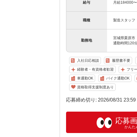
給与
月給184000
職種
製造スタッフ
宮城県栗原市
勤務地
通勤時間12
入社日応相談
履歴書不要
経験者・有資格者歓迎
フリ
車通勤OK
バイク通勤OK
資格取得支援制度あり
応募締め切り: 2026/08/31 23:5
応募
かんた