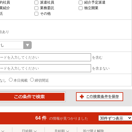
約社員
派遣社員
紹介予定派遣
業紹介
業務委託
独立開業
託
その他
給あり
を含む
を含まない
なし
本日掲載
締切間近
この検索条件を保存
条件で検索
64 件
の情報が見つかりました
日給順
月給順
並び替え解除