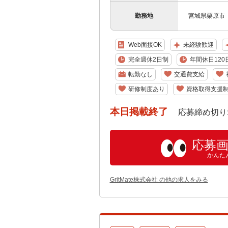
勤務地
宮城県栗原市
Web面接OK
未経験歓迎
完全週休2日制
年間休日120
転勤なし
交通費支給
研修制度あり
資格取得支援
本日掲載終了
応募締め切り: 202
応募
かんた
GritMate株式会社 の他の求人をみる