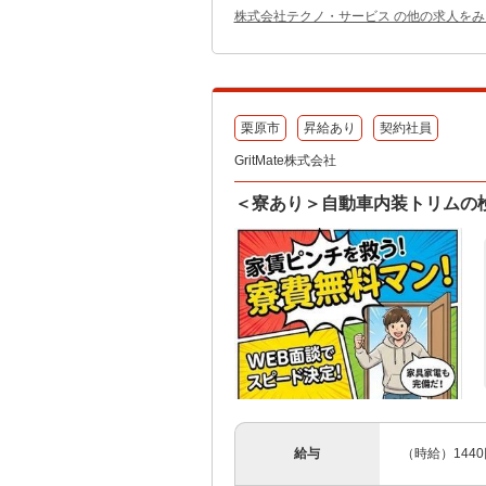
株式会社テクノ・サービス の他の求人をみ
栗原市
昇給あり
契約社員
GritMate株式会社
＜寮あり＞自動車内装トリムの
給与
（時給）144