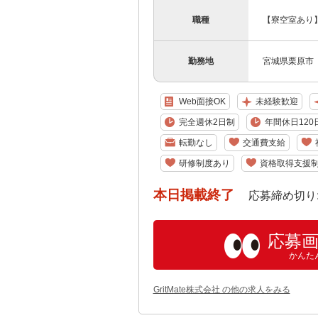
職種
【寮空室あり
勤務地
宮城県栗原市
Web面接OK
未経験歓迎
完全週休2日制
年間休日120
転勤なし
交通費支給
研修制度あり
資格取得支援
本日掲載終了
応募締め切り: 202
応募
かんた
GritMate株式会社 の他の求人をみる