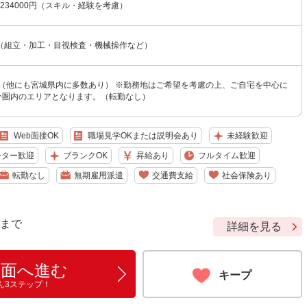
〜234000円（スキル・経験を考慮）
（組立・加工・目視検査・機械操作など）
 （他にも宮城県内に多数あり） ※勤務地はご希望を考慮の上、ご自宅を中心に
0分圏内のエリアとなります。（転勤なし）
Web面接OK
職場見学OKまたは説明会あり
未経験歓迎
ーター歓迎
ブランクOK
昇給あり
フルタイム歓迎
転勤なし
無期雇用派遣
交通費支給
社会保険あり
9 まで
詳細を見る
画面へ進む
キープ
ん3ステップ！