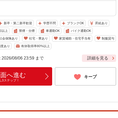
新卒・第二新卒歓迎
学歴不問
ブランクOK
昇給あり
日以上
禁煙・分煙
車通勤OK
バイク通勤OK
社会保険あり
社宅・寮あり
家賃補助・住宅手当有
制服貸与
制度あり
有休取得率80%以上
6/08/06 23:59 まで
詳細を見る
画面へ進む
キープ
ん3ステップ！