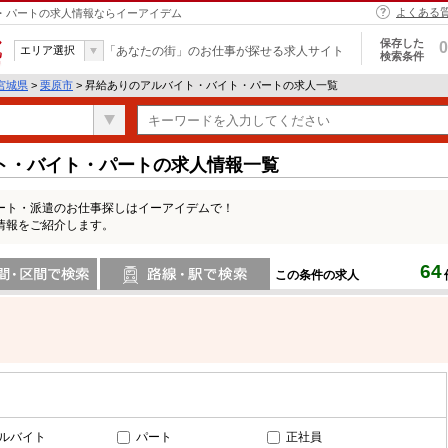
よくある
ト・パートの求人情報ならイーアイデム
保存した
0
エリア選択
「あなたの街」のお仕事が探せる求人サイト
検索条件
宮城県
>
栗原市
> 昇給ありのアルバイト・バイト・パートの求人一覧
ト・バイト・パートの求人情報一覧
ート・派遣のお仕事探しはイーアイデムで！
情報をご紹介します。
64
この条件の求人
間で検索
路線・駅・駅で検索
ルバイト
パート
正社員