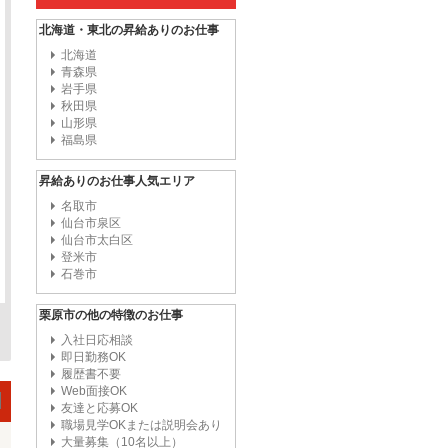
北海道・東北の昇給ありのお仕事
北海道
青森県
岩手県
秋田県
山形県
福島県
昇給ありのお仕事人気エリア
名取市
仙台市泉区
仙台市太白区
登米市
石巻市
栗原市の他の特徴のお仕事
入社日応相談
即日勤務OK
履歴書不要
Web面接OK
友達と応募OK
職場見学OKまたは説明会あり
大量募集（10名以上）