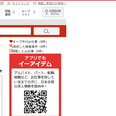
質問
サイトマップ
掲載ご希望のお客様へ
閲覧
キープ
0
0
履歴
リスト
ログイン
キープ中のお仕事（0件）
保存した検索条件（
0
件）
閲覧したお仕事（0件）
件