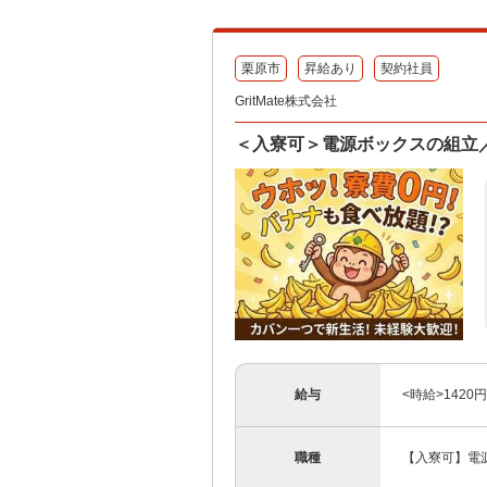
栗原市
昇給あり
契約社員
GritMate株式会社
＜入寮可＞電源ボックスの組立
給与
<時給>1420
職種
【入寮可】電