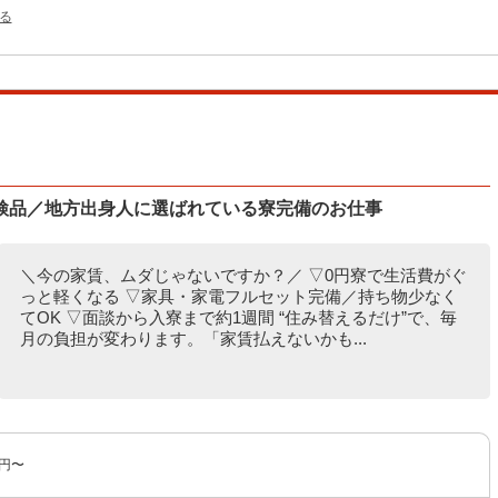
る
検品／地方出身人に選ばれている寮完備のお仕事
＼今の家賃、ムダじゃないですか？／ ▽0円寮で生活費がぐ
っと軽くなる ▽家具・家電フルセット完備／持ち物少なく
てOK ▽面談から入寮まで約1週間 “住み替えるだけ”で、毎
月の負担が変わります。「家賃払えないかも...
0円〜