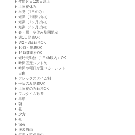
年間休日120日以上
土日祝休み
単発（1日のみ）
短期（1週間以内）
短期（1ヶ月以内）
短期（3ヶ月以内）
春・夏・冬休み期間限定
週1日勤務OK
週2～3日勤務OK
10時～勤務OK
16時前退社OK
短時間勤務（1日4h以内）OK
時間固定シフト制
時間や曜日が選べる・シフト
自由
フレックスタイム制
平日のみ勤務OK
土日祝のみ勤務OK
フルタイム歓迎
早朝
朝
昼
夕方
夜
深夜
服装自由
髪型・髪色自由