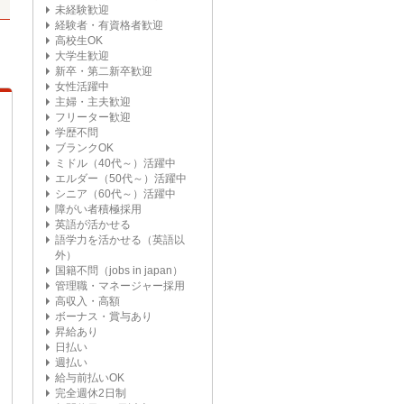
未経験歓迎
経験者・有資格者歓迎
高校生OK
大学生歓迎
新卒・第二新卒歓迎
女性活躍中
主婦・主夫歓迎
フリーター歓迎
学歴不問
ブランクOK
ミドル（40代～）活躍中
エルダー（50代～）活躍中
シニア（60代～）活躍中
障がい者積極採用
英語が活かせる
語学力を活かせる（英語以
外）
国籍不問（jobs in japan）
管理職・マネージャー採用
高収入・高額
ボーナス・賞与あり
昇給あり
日払い
週払い
給与前払いOK
完全週休2日制