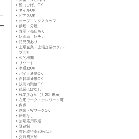
髭（ひげ）OK
ネイルOK
ピアスOK
オープニングスタッフ
禁煙・分煙
食堂・売店あり
駅直結・駅チカ
託児所あり
上場企業・上場企業のグルー
プ会社
公的機関
リゾート
車通勤OK
バイク通勤OK
自転車通勤OK
扶養内勤務OK
残業ほぼなし
残業少なめ（月20h未満）
在宅ワーク・テレワーク可
内職
副業・WワークOK
転勤なし
無期雇用派遣
登録制
有休取得率80%以上
交通費支給