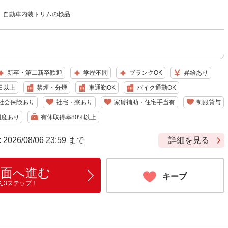
】自動車内装トリムの検品
新卒・第二新卒歓迎
学歴不問
ブランクOK
昇給あり
日以上
禁煙・分煙
車通勤OK
バイク通勤OK
社会保険あり
社宅・寮あり
家賃補助・住宅手当有
制服貸与
制度あり
有休取得率80%以上
6/08/06 23:59 まで
詳細を見る
画面へ進む
キープ
ん3ステップ！