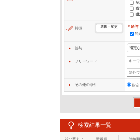
契
職
嘱
給与
選択・変更
特徴
昇
給与
フリーワード
その他の条件
指定
この
検索結果一覧
並び替え ：
新着順
時給順