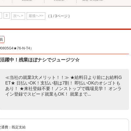
3
次へ >
最後へ>>
( 1 / 3ページ )
員
05G4★76-N-T4）
数活躍中！残業ほぼナシでジュージツ☆
≪当社の就業3大メリット！！≫ ★給料日より前にお給料G
ET★ 日払いOK！支払い額は7割！ 即払いOKのオシゴトも
あり！ ★来社登録不要！ノンストップで職場見学！ オンラ
イン登録でスピード就業もOK！ 就業まで...
 交通費：既定支給