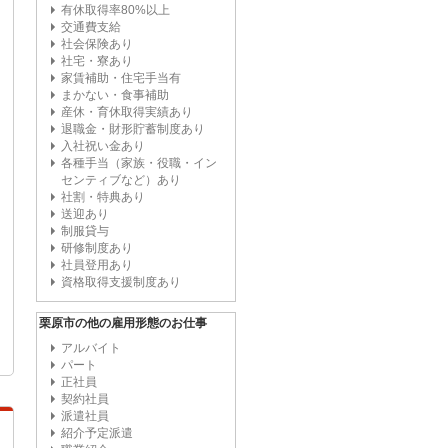
有休取得率80%以上
交通費支給
社会保険あり
社宅・寮あり
家賃補助・住宅手当有
まかない・食事補助
産休・育休取得実績あり
退職金・財形貯蓄制度あり
入社祝い金あり
各種手当（家族・役職・イン
センティブなど）あり
社割・特典あり
送迎あり
制服貸与
研修制度あり
社員登用あり
資格取得支援制度あり
栗原市の他の雇用形態のお仕事
アルバイト
パート
正社員
契約社員
派遣社員
紹介予定派遣