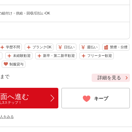
の組付け・供給・回収/日払いOK
学歴不問
ブランクOK
日払い
週払い
禁煙・分煙
り
未経験歓迎
新卒・第二新卒歓迎
フリーター歓迎
制服貸与
9 まで
詳細を見る
画面へ進む
キープ
ん3ステップ！
人をみる