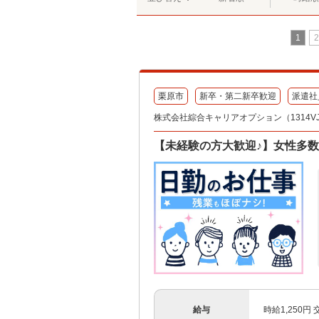
1
2
栗原市
新卒・第二新卒歓迎
派遣社
株式会社綜合キャリアオプション（1314VJ08
【未経験の方大歓迎♪】女性多
給与
時給1,250円