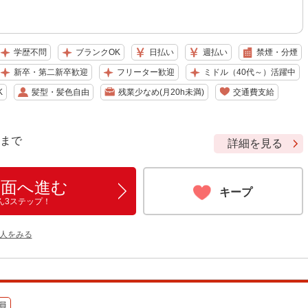
学歴不問
ブランクOK
日払い
週払い
禁煙・分煙
新卒・第二新卒歓迎
フリーター歓迎
ミドル（40代～）活躍中
K
髪型・髪色自由
残業少なめ(月20h未満)
交通費支給
9 まで
詳細を見る
画面へ進む
キープ
ん3ステップ！
人をみる
員