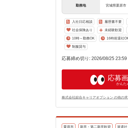
勤務地
宮城県栗原市
入社日応相談
履歴書不要
社会保険あり
未経験歓迎
10時～勤務OK
16時前退社O
制服貸与
応募締め切り: 2026/08/25 23:5
応募
かんた
株式会社綜合キャリアオプション の他の求
栗原市
新卒・第二新卒歓迎
派遣社