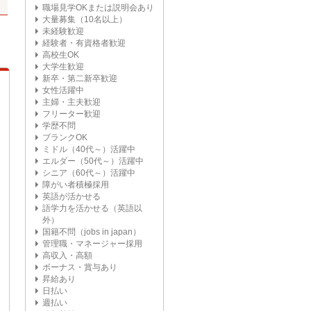
職場見学OKまたは説明会あり
大量募集（10名以上）
未経験歓迎
経験者・有資格者歓迎
高校生OK
大学生歓迎
新卒・第二新卒歓迎
女性活躍中
主婦・主夫歓迎
フリーター歓迎
学歴不問
ブランクOK
ミドル（40代～）活躍中
エルダー（50代～）活躍中
シニア（60代～）活躍中
障がい者積極採用
英語が活かせる
語学力を活かせる（英語以
外）
国籍不問（jobs in japan）
管理職・マネージャー採用
高収入・高額
ボーナス・賞与あり
昇給あり
日払い
週払い