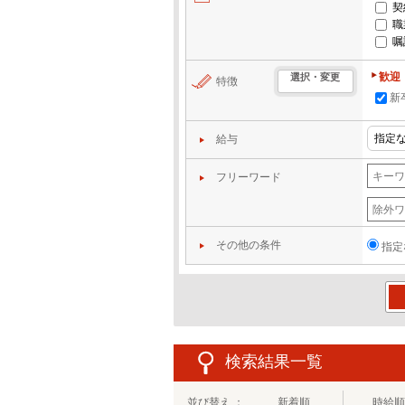
契
職
嘱
歓迎
選択・変更
特徴
新
給与
フリーワード
その他の条件
指定
この
検索結果一覧
並び替え ：
新着順
時給順