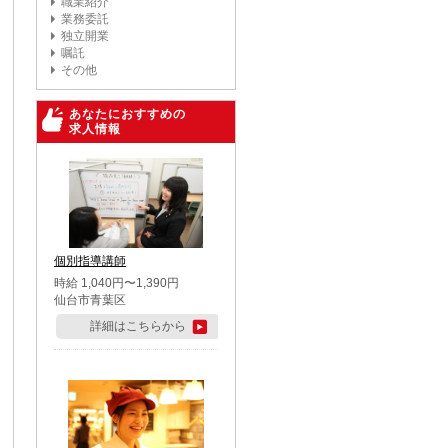
職業紹介
業務委託
独立開業
嘱託
その他
あなたにおすすめの
求人情報
個別指導講師
時給 1,040円〜1,390円
仙台市青葉区
詳細はこちらから