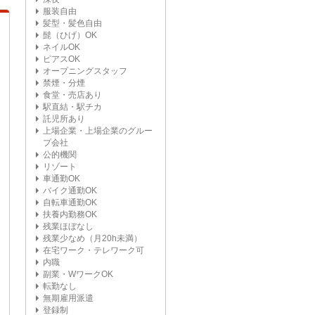
服装自由
髪型・髪色自由
髭（ひげ）OK
ネイルOK
ピアスOK
オープニングスタッフ
禁煙・分煙
食堂・売店あり
駅直結・駅チカ
託児所あり
上場企業・上場企業のグルー
プ会社
公的機関
リゾート
車通勤OK
バイク通勤OK
自転車通勤OK
扶養内勤務OK
残業ほぼなし
残業少なめ（月20h未満）
在宅ワーク・テレワーク可
内職
副業・WワークOK
転勤なし
無期雇用派遣
登録制