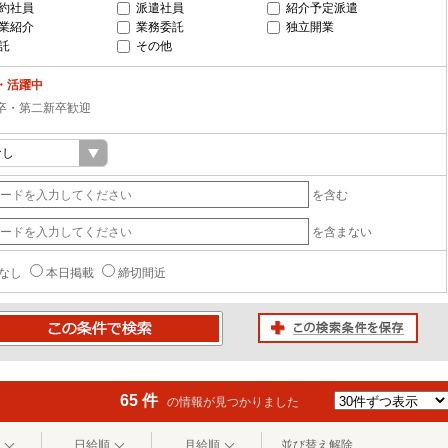
約社員
派遣社員
紹介予定派遣
業紹介
業務委託
独立開業
託
その他
・活躍中
卒・第二新卒歓迎
を含む
を含まない
なし
本日掲載
締切間近
この検索条件を保存
条件で検索
65 件
の情報が見つかりました
日給順
月給順
並び替え解除