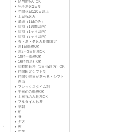
給与前払いOK
完全週休2日制
年間休日120日以上
土日祝休み
単発（1日のみ）
短期（1週間以内）
短期（1ヶ月以内）
短期（3ヶ月以内）
春・夏・冬休み期間限定
週1日勤務OK
週2～3日勤務OK
10時～勤務OK
16時前退社OK
短時間勤務（1日4h以内）OK
時間固定シフト制
時間や曜日が選べる・シフト
自由
フレックスタイム制
平日のみ勤務OK
土日祝のみ勤務OK
フルタイム歓迎
早朝
朝
昼
夕方
夜
深夜