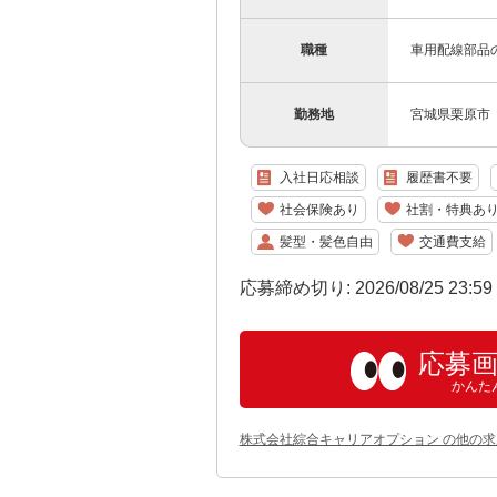
職種
車用配線部品
勤務地
宮城県栗原市
入社日応相談
履歴書不要
社会保険あり
社割・特典あ
髪型・髪色自由
交通費支給
応募締め切り: 2026/08/25 23:5
応募
かんた
株式会社綜合キャリアオプション の他の求