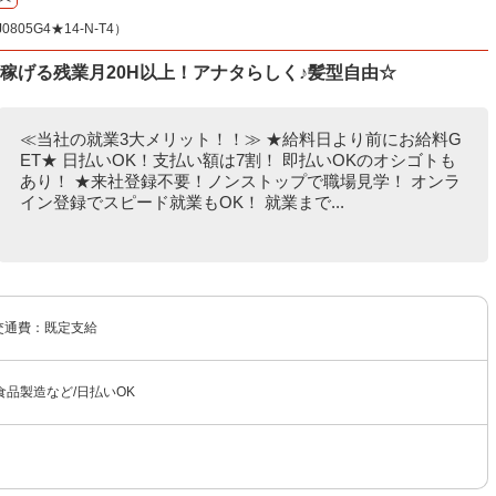
05G4★14-N-T4）
稼げる残業月20H以上！アナタらしく♪髪型自由☆
≪当社の就業3大メリット！！≫ ★給料日より前にお給料G
ET★ 日払いOK！支払い額は7割！ 即払いOKのオシゴトも
あり！ ★来社登録不要！ノンストップで職場見学！ オンラ
イン登録でスピード就業もOK！ 就業まで...
 交通費：既定支給
品製造など/日払いOK