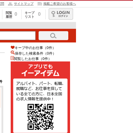
質問
サイトマップ
掲載ご希望のお客様へ
閲覧
キープ
0
0
履歴
リスト
ログイン
キープ中のお仕事（0件）
保存した検索条件（
0
件）
閲覧したお仕事（0件）
件