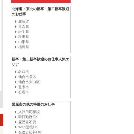
北海道・東北の新卒・第二新卒歓迎
のお仕事
北海道
青森県
岩手県
秋田県
山形県
福島県
新卒・第二新卒歓迎のお仕事人気エ
リア
名取市
仙台市泉区
仙台市太白区
登米市
石巻市
栗原市の他の特徴のお仕事
入社日応相談
即日勤務OK
履歴書不要
Web面接OK
友達と応募OK