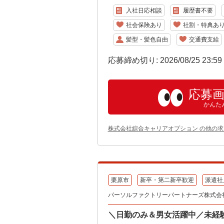
入社日応相談
履歴書不要
社会保険あり
社割・特典あ
髪型・髪色自由
交通費支給
応募締め切り: 2026/08/25 23:5
応募
かんた
株式会社綜合キャリアオプション の他の求
栗原市
新卒・第二新卒歓迎
派遣社
パーソルファクトリーパートナーズ株式会
＼日勤のみ＆男女活躍中／未経