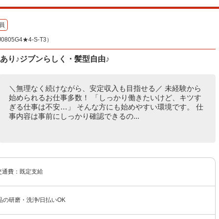
員
05G4★4-S-T3）
あり♪ジブンらしく・髪型自由♪
＼無理なく続けながら、安定収入も目指せる／ 未経験から
始められるお仕事多数！ 「しっかり働きたいけど、キツす
ぎる仕事は不安…」 そんな方にも始めやすい環境です。 仕
事内容は事前にしっかり確認できるの...
 交通費：既定支給
の研磨・洗浄/日払いOK