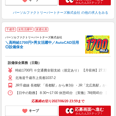
かんたん3ステップ！
パーソルファクトリーパートナーズ株式会社
の他の求人をみる
◆
千歳市
女性活躍中
派遣社員
＋
パーソルファクトリーパートナーズ株式会社
適
＼高時給1700円×男女活躍中／AutoCAD活用
◎設備保全
新
設備保全業務（日勤）
未
婦
時給1700円 ※交通費全額支給（規定あり） 【月収例】27.3万円（
入
北海道千歳市上長都1037-2
服
JR千歳線 長都駅 「長都駅」から車3分 ・JR「北広島駅」から車
【日中の勤務】 8:30〜17:00 休憩45分 ［実働］7時間45分 【就
応募締め切り2027/06/20 23:59まで
応募画面へ進む
キープ
かんたん3ステップ！