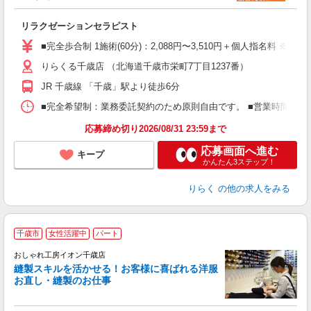
る
リラクゼーションセラピスト
入
た
■完全歩合制 1施術(60分)：2,088円〜3,510円＋個人指名料 ※
主
りらくる千歳店 （北海道千歳市栄町7丁目1237番）
躍
額
JR 千歳線 「千歳」駅より徒歩6分
間
ス
■完全希望制：業務委託契約のため原則自由です。 ■営業時間帯（9
K.
応募締め切り2026/08/31 23:59まで
応募画面へ進む
キープ
かんたん3ステップ！
りらく
の他の求人をみる
千歳市
女性活躍中
パート
おしゃれ工房イオン千歳店
縫製スキルを活かせる！お客様に喜ばれる洋服
お直し・縫製のお仕事
客