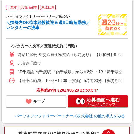
千歳市
女性活躍中
派遣社員
相
パーソルファクトリーパートナーズ株式会社
＼扶養内OK◎未経験歓迎＆週3日時短勤務／
レンタカーの洗車
方
レンタカーの洗車／要運転免許（日勤）
未
婦
時給1450円 ※交通費全額支給（規定あり） 【月収例】8.7万円（
ア
北海道千歳市
貸
JR千歳線 南千歳駅 「南千歳駅」から車8分 ・JR「新千歳空港駅
【日中の勤務】 8:00〜13:00 ［実働］5時間00分 【就労期間】 
応募締め切り2027/06/20 23:59まで
応募画面へ進む
キープ
かんたん3ステップ！
パーソルファクトリーパートナーズ株式会社
の他の求人をみる