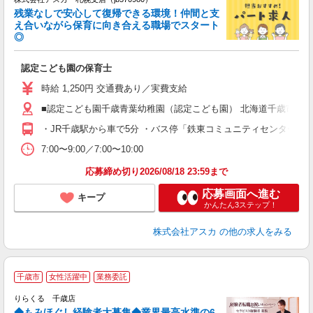
残業なしで安心して復帰できる環境！仲間と支
え合いながら保育に向き合える職場でスタート
◎
面
認定こども園の保育士
入
不
時給 1,250円 交通費あり／実費支給
駅
■認定こども園千歳青葉幼稚園（認定こども園） 北海道千歳市青葉
あ
・JR千歳駅から車で5分 ・バス停「鉄東コミュニティセンター」
7:00〜9:00／7:00〜10:00
応募締め切り2026/08/18 23:59まで
応募画面へ進む
キープ
かんたん3ステップ！
株式会社アスカ
の他の求人をみる
◆
千歳市
女性活躍中
業務委託
円
りらくる 千歳店
◆もみほぐし経験者大募集◆業界最高水準の6