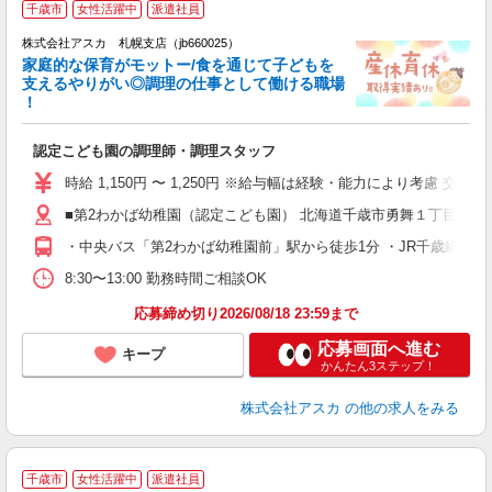
千歳市
女性活躍中
派遣社員
株式会社アスカ 札幌支店（jb660025）
家庭的な保育がモットー/食を通じて子どもを
支えるやりがい◎調理の仕事として働ける職場
！
面
認定こども園の調理師・調理スタッフ
入
不
時給 1,150円 〜 1,250円 ※給与幅は経験・能力により考慮 
駅
■第2わかば幼稚園（認定こども園） 北海道千歳市勇舞１丁目４－
あ
・中央バス「第2わかば幼稚園前」駅から徒歩1分 ・JR千歳線「長
8:30〜13:00 勤務時間ご相談OK
応募締め切り2026/08/18 23:59まで
応募画面へ進む
キープ
かんたん3ステップ！
株式会社アスカ
の他の求人をみる
千歳市
女性活躍中
派遣社員