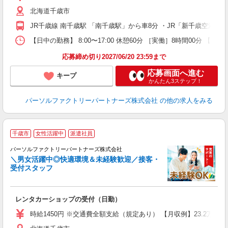
ア
北海道千歳市
与
JR千歳線 南千歳駅 「南千歳駅」から車8分 ・JR「新千歳空港駅
【日中の勤務】 8:00〜17:00 休憩60分 ［実働］8時間00分 【
応募締め切り2027/06/20 23:59まで
応募画面へ進む
キープ
かんたん3ステップ！
パーソルファクトリーパートナーズ株式会社
の他の求人をみる
千歳市
女性活躍中
派遣社員
パーソルファクトリーパートナーズ株式会社
空
＼男女活躍中◎快適環境＆未経験歓迎／接客・
受付スタッフ
て
レンタカーショップの受付（日勤）
未
婦
時給1450円 ※交通費全額支給（規定あり） 【月収例】23.2万円
ア