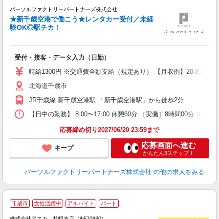
パーソルファクトリーパートナーズ株式会社
通
★新千歳空港で働こう★レンタカー受付／未経
験OK◎駅チカ！
分
受付・接客・データ入力（日勤）
未
ー
時給1300円 ※交通費全額支給（規定あり） 【月収例】20.8万円
払
北海道千歳市
JR千歳線 新千歳空港駅 「新千歳空港駅」から徒歩2分
【日中の勤務】 8:00〜17:00 休憩60分 ［実働］8時間00分
応募締め切り2027/06/20 23:59まで
応募画面へ進む
キープ
かんたん3ステップ！
パーソルファクトリーパートナーズ株式会社
の他の求人をみる
千歳市
女性活躍中
アルバイト
パート
株式会社アスカ 札幌支店（jb570980）