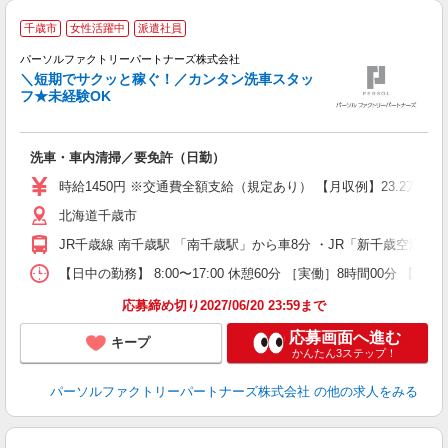
千歳市
女性活躍中
派遣社員
◆
パーソルファクトリーパートナーズ株式会社
＼短期でサクッと稼ぐ！／カンタン洗車スタッ
フ★未経験OK
で
洗車・車内清掃／要免許（日勤）
未
婦
時給1450円 ※交通費全額支給（規定あり） 【月収例】23.2万円
ア
北海道千歳市
保
JR千歳線 南千歳駅 「南千歳駅」から車8分 ・JR「新千歳空港駅
【日中の勤務】 8:00〜17:00 休憩60分 ［実働］8時間00分 【
応募締め切り2027/06/20 23:59まで
応募画面へ進む
キープ
かんたん3ステップ！
パーソルファクトリーパートナーズ株式会社
の他の求人をみる