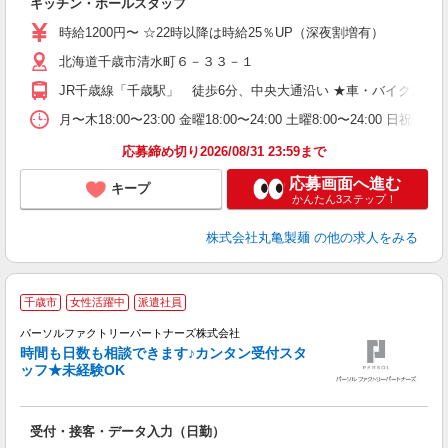
キッチン・ホールスタッフ
入
者
時給1200円〜 ☆22時以降は時給25％UP（深夜割増有）
歓
北海道千歳市清水町６－３３－１
～
り
JR千歳線「千歳駅」 徒歩6分、中央大通沿い ★車・バイク通勤
勤
べ
月〜木18:00〜23:00 金曜18:00〜24:00 土曜8:0
迎
応募締め切り2026/08/31 23:59まで
応募画面へ進む
キープ
かんたん3ステップ！
株式会社丸亀製麺
の他の求人をみる
千歳市
女性活躍中
派遣社員
感
パーソルファクトリーパートナーズ株式会社
時間も日数も相談できます♪カンタン受付スタ
ッフ★未経験OK
度
受付・接客・データ入力（日勤）
未