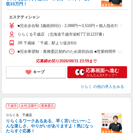
収33万円！
目
エステティシャン
入
た
■完全歩合制 1施術(60分)：2,088円〜3,510円＋個人指名料 ※
主
りらくる千歳店 （北海道千歳市栄町7丁目1237番）
躍
額
JR 千歳線 「千歳」駅より徒歩6分
間
ス
■完全希望制：業務委託契約のため原則自由 ■営業時間帯（10:00
K.
応募締め切り2026/08/31 23:59まで
応募画面へ進む
キープ
かんたん3ステップ！
りらく
の他の求人をみる
千歳市
女性活躍中
業務委託
り
りらくる 千歳店
た
りらくるワークあるある、早く言いたい〜♪こ
んな楽しさ、やりがいがありますよ！気になっ
ー
たらすぐ応募！