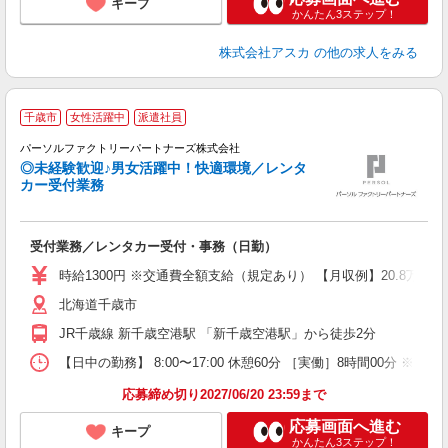
キープ
かんたん3ステップ！
株式会社アスカ
の他の求人をみる
千歳市
女性活躍中
派遣社員
パーソルファクトリーパートナーズ株式会社
◎未経験歓迎♪男女活躍中！快適環境／レンタ
カー受付業務
や
受付業務／レンタカー受付・事務（日勤）
未
ー
時給1300円 ※交通費全額支給（規定あり） 【月収例】20.8万円
払
北海道千歳市
用
JR千歳線 新千歳空港駅 「新千歳空港駅」から徒歩2分
【日中の勤務】 8:00〜17:00 休憩60分 ［実働］8時間00分
応募締め切り2027/06/20 23:59まで
応募画面へ進む
キープ
かんたん3ステップ！