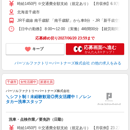
婦
時給1450円 ※交通費全額支給（規定あり） 【月収例】6.9万円（
ア
北海道千歳市
貸
JR千歳線 南千歳駅 「南千歳駅」から車8分 ・JR「新千歳空港駅
【日中の勤務】 8:00〜12:00 ［実働］4時間00分 【就労期間】 
応募締め切り2027/06/20 23:59まで
応募画面へ進む
キープ
かんたん3ステップ！
パーソルファクトリーパートナーズ株式会社
の他の求人をみる
千歳市
女性活躍中
派遣社員
相
パーソルファクトリーパートナーズ株式会社
＼シフト制！未経験歓迎◎男女活躍中！／レン
タカー洗車スタッフ
ぜ
洗車・点検作業／要免許（日勤）
未
婦
時給1450円 ※交通費全額支給（規定あり） 【月収例】23.2万円