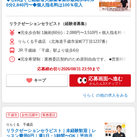
0分2,840円〜◆個人指名料は100％収入
に
間
リラクゼーションセラピスト（経験者募集）
入
た
■完全歩合制 1施術(60分)：2,088円〜3,510円＋個人指名料 
主
りらくる千歳店 （北海道千歳市栄町7丁目1237番）
躍
額
JR 千歳線 「千歳」駅より徒歩6分
間
ス
■完全希望制：業務委託契約のため原則自由です。 ■営業時間帯（9
K.
応募締め切り2026/08/31 23:59まで
応募画面へ進む
キープ
かんたん3ステップ！
りらく
の他の求人をみる
千歳市
女性活躍中
業務委託
りらくる 千歳店
学
リラクゼーションセラピスト｜未経験歓迎｜レ
ッスン費用0円｜週1日・1時間〜OK｜平均月