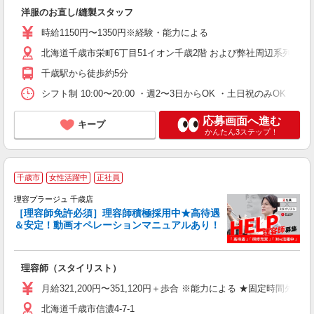
未
洋服のお直し/縫製スタッフ
躍
K
時給1150円〜1350円※経験・能力による
北海道千歳市栄町6丁目51イオン千歳2階 および弊社周辺系列店舗
千歳駅から徒歩約5分
シフト制 10:00〜20:00 ・週2〜3日からOK ・土日祝のみOK
応募画面へ進む
キープ
かんたん3ステップ！
千歳市
女性活躍中
正社員
理容プラージュ 千歳店
［理容師免許必須］理容師積極採用中★高待遇
＆安定！動画オペレーションマニュアルあり！
募
給
歩
理容師（スタイリスト）
入
資
月給321,200円〜351,120円＋歩合 ※能力による ★固定時間外
ブ
北海道千歳市信濃4-7-1
自