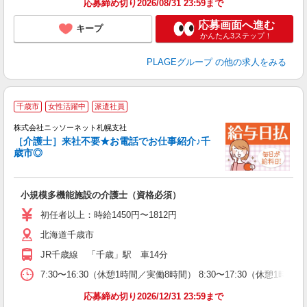
応募締め切り2026/08/31 23:59まで
支
応募画面へ進む
キープ
かんたん3ステップ！
PLAGEグループ
の他の求人をみる
千歳市
女性活躍中
派遣社員
株式会社ニッソーネット札幌支社
［介護士］来社不要★お電話でお仕事紹介♪千
歳市◎
る
小規模多機能施設の介護士（資格必須）
入
車
初任者以上：時給1450円〜1812円
北海道千歳市
JR千歳線 「千歳」駅 車14分
7:30〜16:30（休憩1時間／実働8時間） 8:30〜17:30（休憩1時間
応募締め切り2026/12/31 23:59まで