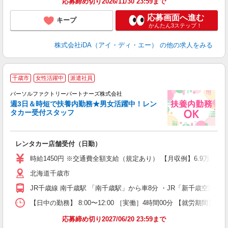
応募締め切り2026/11/30 23:59まで
応募画面へ進む
キープ
かんたん3ステップ！
株式会社iDA（アイ・ディ・エー）
の他の求人をみる
千歳市
女性活躍中
派遣社員
パーソルファクトリーパートナーズ株式会社
週3日＆時短で扶養内勤務★男女活躍中！レン
タカー受付スタッフ
す
レンタカー店舗受付（日勤）
未
婦
時給1450円 ※交通費全額支給（規定あり） 【月収例】6.9万円（
ア
北海道千歳市
貸
JR千歳線 南千歳駅 「南千歳駅」から車8分 ・JR「新千歳空港駅
【日中の勤務】 8:00〜12:00 ［実働］4時間00分 【就労期間】 
応募締め切り2027/06/20 23:59まで