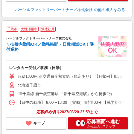
パーソルファクトリーパートナーズ株式会社
の他の求人をみる
千歳市
女性活躍中
派遣社員
談
パーソルファクトリーパートナーズ株式会社
＼扶養内勤務OK／勤務時間・日数相談OK！受
付業務
気
未
レンタカー受付／事務（日勤）
ー
2
時給1300円 ※交通費全額支給（規定あり） 【月収例】8.3万円（
登
北海道千歳市
JR千歳線 新千歳空港駅 「新千歳空港駅」から徒歩2分
【日中の勤務】 9:00〜13:00 ［実働］4時間00分 【就労期間】
応募締め切り2027/06/20 23:59まで
応募画面へ進む
キープ
かんたん3ステップ！