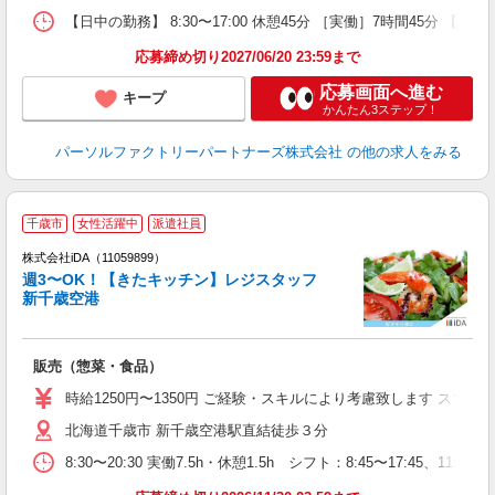
【日中の勤務】 8:30〜17:00 休憩45分 ［実働］7時間45分 【就
応募締め切り2027/06/20 23:59まで
応募画面へ進む
キープ
かんたん3ステップ！
パーソルファクトリーパートナーズ株式会社
の他の求人をみる
千歳市
女性活躍中
派遣社員
株式会社iDA（11059899）
週3〜OK！【きたキッチン】レジスタッフ
新千歳空港
た
販売（惣菜・食品）
入
交
時給1250円〜1350円 ご経験・スキルにより考慮致します ス
書
北海道千歳市 新千歳空港駅直結徒歩３分
新
る
8:30〜20:30 実働7.5h・休憩1.5h シフト：8:45〜17:
ー
勤