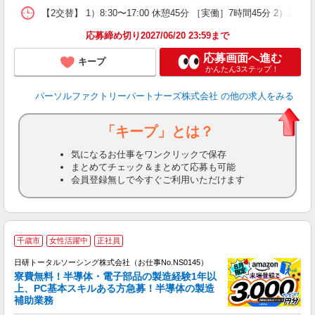
【2交替】 1）8:30〜17:00 休憩45分 ［実働］7時間45分 2）20
応募締め切り2027/06/20 23:59まで
応募画面へ進む
キープ
かんたん3ステップ！
パーソルファクトリーパートナーズ株式会社
の他の求人をみる
「キープ」とは？
気になるお仕事をワンクリックで保存
まとめてチェック＆まとめて応募も可能
会員登録無しで今すぐご利用いただけます
◎
千歳市
女性活躍中
正社員
n
日研トータルソーシング株式会社（お仕事No.NS0145）
ー
寮費無料！半導体・電子部品の製造経験1年以
z
上、PC基本スキルある方急募！半導体の製造
補助業務
談