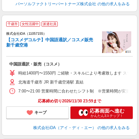
パーソルファクトリーパートナーズ株式会社
の他の求人をみる
千歳市
女性活躍中
派遣社員
ョ
株式会社iDA（11057155）
【コスメデコルテ】中国語通訳／コスメ販売
研
新千歳空港
か
中国語通訳・販売（コスメ）
入
時給1400円〜1550円 ご経験・スキルにより考慮致します ス
ど
北海道千歳市 JR 新千歳空港駅 直結
か
7:00〜21:00 営業時間に合わせたシフト制 ※営業時間が変更
休
し
応募締め切り2026/11/30 23:59まで
応募画面へ進む
キープ
かんたん3ステップ！
株式会社iDA（アイ・ディ・エー）
の他の求人をみる