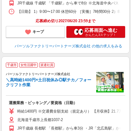
JR千歳線 千歳駅 「千歳駅」から車で8分 ※北海道中央バス「寿
【日勤】 1）9:00〜17:00 休憩60分 ［実働］7時間00分 2）
応募締め切り2027/06/20 23:59まで
応募画面へ進む
キープ
かんたん3ステップ！
パーソルファクトリーパートナーズ株式会社
の他の求人をみる
◆
千歳市
女性活躍中
派遣社員
パーソルファクトリーパートナーズ株式会社
働
＼高時給1400円×土日祝休み◎駅チカ／フォー
クリフト作業
い
未
運搬業務・ピッキング／要資格（日勤）
婦
い
時給1400円 ※交通費全額支給（規定あり） 【月収例】21.7万円
貸
北海道千歳市上長都1037-2
JR千歳線 長都駅 「長都駅」から車3分 ・JR「北広島駅」から車