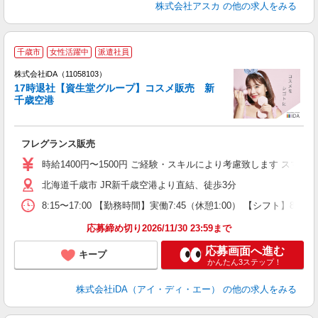
株式会社アスカ
の他の求人をみる
千歳市
女性活躍中
派遣社員
ョ
株式会社iDA（11058103）
17時退社【資生堂グループ】コスメ販売 新
研
千歳空港
か
フレグランス販売
入
交
時給1400円〜1500円 ご経験・スキルにより考慮致します ス
迎
北海道千歳市 JR新千歳空港より直結、徒歩3分
業
8:15〜17:00 【勤務時間】実働7:45（休憩1:00） 【シフト
な
応募締め切り2026/11/30 23:59まで
応募画面へ進む
キープ
かんたん3ステップ！
株式会社iDA（アイ・ディ・エー）
の他の求人をみる