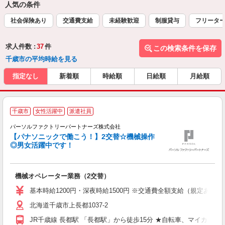
人気の条件
社会保険あり
交通費支給
未経験歓迎
制服貸与
フリータ
求人件数 :
37
件
この検索条件を保存
千歳市の平均時給を見る
指定なし
新着順
時給順
日給順
月給順
千歳市
女性活躍中
派遣社員
パーソルファクトリーパートナーズ株式会社
【パナソニックで働こう！】2交替☆機械操作
け
◎男女活躍中です！
未
ー
あ
機械オペレーター業務（2交替）
社
基本時給1200円・深夜時給1500円 ※交通費全額支給（規定あり） 
北海道千歳市上長都1037-2
JR千歳線 長都駅 「長都駅」から徒歩15分 ★自転車、マイカー通