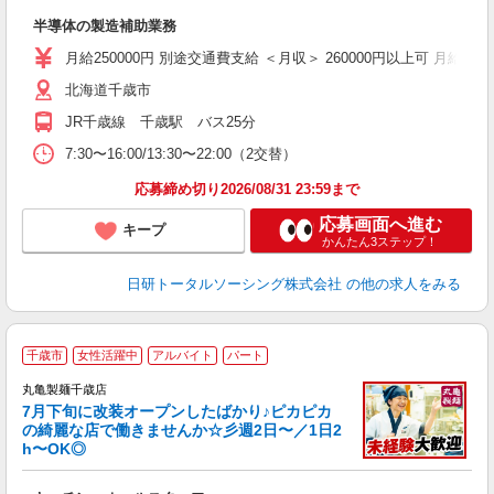
W
半導体の製造補助業務
堂
交
月給250000円 別途交通費支給 ＜月収＞ 260000円以上可 月給2500
北海道千歳市
JR千歳線 千歳駅 バス25分
7:30〜16:00/13:30〜22:00（2交替）
応募締め切り2026/08/31 23:59まで
応募画面へ進む
キープ
かんたん3ステップ！
日研トータルソーシング株式会社
の他の求人をみる
千歳市
女性活躍中
アルバイト
パート
丸亀製麺千歳店
7月下旬に改装オープンしたばかり♪ピカピカ
の綺麗な店で働きませんか☆彡週2日〜／1日2
h〜OK◎
ル