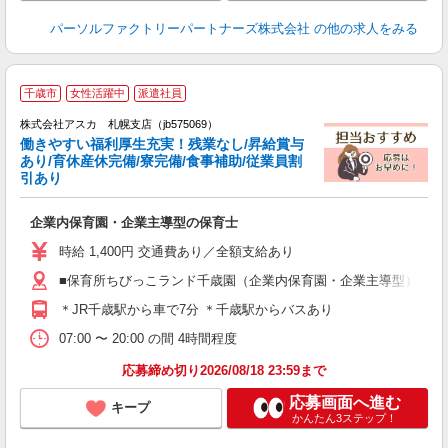
パーソルファクトリーパートナーズ株式会社
の他の求人をみる
千歳市
女性活躍中
派遣社員
株式会社アスカ 札幌支店（jb575069）
働きやすい福利厚生充実！残業なし/昇給賞与
あり/育休産休完備/寮完備/食事補助/従業員割
引あり
面
企業内保育園・企業主導型の保育士
入
不
時給 1,400円 交通費あり／全額支給あり
あ
■保育所ちびっこランド千歳園（企業内保育園・企業主導型） 北
制
＊JR千歳駅から車で7分 ＊千歳駅からバスあり
07:00 〜 20:00 の間 4時間程度
応募締め切り2026/08/18 23:59まで
応募画面へ進む
キープ
かんたん3ステップ！