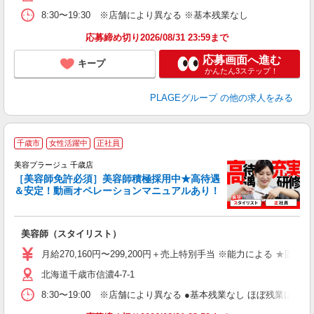
ク
8:30〜19:30 ※店舗により異なる ※基本残業なし
あ
応募締め切り2026/08/31 23:59まで
支
応募画面へ進む
キープ
かんたん3ステップ！
PLAGEグループ
の他の求人をみる
千歳市
女性活躍中
正社員
美容プラージュ 千歳店
［美容師免許必須］美容師積極採用中★高待遇
＆安定！動画オペレーションマニュアルあり！
募
給
歩
美容師（スタイリスト）
入
資
月給270,160円〜299,200円＋売上特別手当 ※能力による ★
ブ
北海道千歳市信濃4-7-1
自
ク
8:30〜19:00 ※店舗により異なる ●基本残業なし ほぼ残業
あ