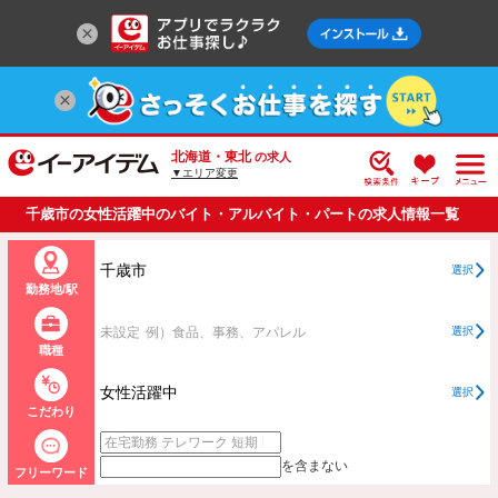
北海道・東北
の求人
▼エリア変更
千歳市の女性活躍中のバイト・アルバイト・パートの求人情報一覧
千歳市
選択
勤務地/駅
未設定
例）食品、事務、アパレル
選択
職種
女性活躍中
選択
こだわり
を含まない
フリーワード