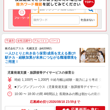
千歳市
女性活躍中
アルバイト
パート
株式会社アスカ 札幌支店（jb620982）
一人ひとりと向き合う保育/成長を支える喜び/
駅チカ・経験加算が未来につながる職場環境を
ご用意！
面
児童発達支援・放課後等デイサービスの保育士
入
不
時給 1,100円 〜 1,200円 ※給与幅は経験・能力により考慮 交
駅
■ブンブンブンハウス（児童発達支援・放課後等デイサービス） 北海
（
10:00 〜 18:00 の間 4時間以上 長期休みの際は朝からの勤務も可能
応募締め切り2026/08/18 23:59まで
応募画面へ進む