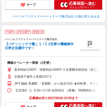
応募画面へ進む
キープ
かんたん3ステップ！
パーソルファクトリーパートナーズ株式会社
の他の求人をみる
千歳市
女性活躍中
派遣社員
パーソルファクトリーパートナーズ株式会社
【パナソニックで働こう！】2交替☆機械操作
け
◎男女活躍中です！
未
ー
あ
機械オペレーター業務（2交替）
社
基本時給1200円・深夜時給1500円 ※交通費全額支給（規定あり） 
北海道千歳市上長都1037-2
JR千歳線 長都駅 「長都駅」から徒歩15分 ★自転車、マイカー通
【2交替】 1）8:30〜17:00 休憩45分 ［実働］7時間45分 2）20
応募締め切り2027/06/20 23:59まで
応募画面へ進む
キープ