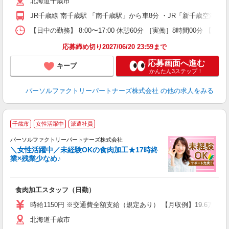
北海道千歳市
与
JR千歳線 南千歳駅 「南千歳駅」から車8分 ・JR「新千歳空港駅
【日中の勤務】 8:00〜17:00 休憩60分 ［実働］8時間00分 【
応募締め切り2027/06/20 23:59まで
応募画面へ進む
キープ
かんたん3ステップ！
パーソルファクトリーパートナーズ株式会社
の他の求人をみる
◆
千歳市
女性活躍中
派遣社員
パーソルファクトリーパートナーズ株式会社
＼女性活躍中／未経験OKの食肉加工★17時終
業×残業少なめ♪
ー
未
ー
食肉加工スタッフ（日勤）
社
時給1150円 ※交通費全額支給（規定あり） 【月収例】19.6万円（
北海道千歳市