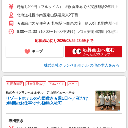
0
時給1,400円（フルタイム） ※飲食業界での実務経験2年以上あ
昼
北海道札幌市南区定山渓温泉東2丁目
イ
社
★路線バスが便利★ 札幌駅〜白糸の滝 約50分 真駒内駅〜白糸の滝
6:00〜21:00（10:00〜16:00中抜け）／1日実働7時間（
応募締め切り2026/08/25 23:59まで
応募画面へ進む
キープ
かんたん3ステップ！
株式会社グランベルホテル
の他の求人をみる
札幌市南区
社会保険あり
アルバイト
パート
株式会社グランベルホテル 定山渓ビューホテル
リゾートホテルの布団敷き★週1日〜／夜だけ
3時間のお仕事です♪随時入社可
1
「
入
布団敷き
生
リ