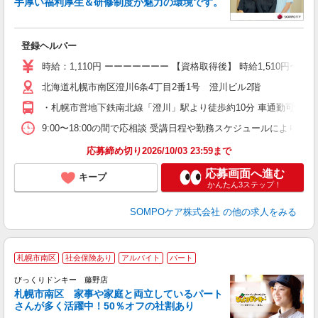
手厚い福利厚生＆研修制度が魅力の環境です。
す
登録ヘルパー
未
昼
時給：1,110円 ーーーーーーー 【資格取得後】 時給1,510円〜 
通
北海道札幌市南区澄川6条4丁目2番1号 澄川ビル2階
あ
・札幌市営地下鉄南北線「澄川」駅より徒歩約10分 車通勤可能
9:00〜18:00の間で応相談 受講日程や勤務スケジュールにより
応募締め切り2026/10/03 23:59まで
応募画面へ進む
キープ
かんたん3ステップ！
SOMPOケア株式会社
の他の求人をみる
札幌市南区
社会保険あり
アルバイト
パート
ス
びっくりドンキー 藤野店
札幌市南区 家事や家庭と両立しているパート
さんが多く活躍中！50％オフの社割あり