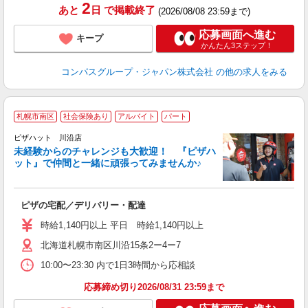
2
あと
日
で掲載終了
(2026/08/08 23:59まで)
応募画面へ進む
キープ
かんたん3ステップ！
コンパスグループ・ジャパン株式会社
の他の求人をみる
札幌市南区
社会保険あり
アルバイト
パート
ピザハット 川沿店
未経験からのチャレンジも大歓迎！ 『ピザハ
ット』で仲間と一緒に頑張ってみませんか♪
続
ピザの宅配／デリバリー・配達
未
ア
時給1,140円以上 平日 時給1,140円以上
h
北海道札幌市南区川沿15条2ー4ー7
登
10:00〜23:30 内で1日3時間から応相談
応募締め切り2026/08/31 23:59まで