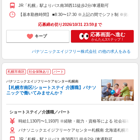
JR「札幌」駅よりバス南38西11徒歩2分/車通勤可
【基本勤務時間】 ■8:30〜17:30 ※上記の間でシフト制 ※拠
応募締め切り2026/10/31 23:59まで
応募画面へ進む
キープ
かんたん3ステップ！
パナソニックエイジフリー株式会社
の他の求人をみる
日
札幌市南区
社会保険あり
パート
パナソニックエイジフリーケアセンター札幌南
【札幌市南区/ショートステイ 介護職】パナソ
ニックで働いてみませんか？
0
ショートステイ／介護職／パート
未
実
時給1,130円〜1,193円 ※経験・能力・資格等による 社会福祉士・
業
パナソニックエイジフリーケアセンター札幌南 北海道札幌市南区南3
JR「札幌」駅よりバス 南38西11 徒歩2分 /車通勤可