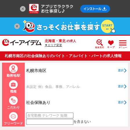
北海道・東北
の求人
▼エリア変更
札幌市南区の社会保険ありのバイト・アルバイト・パートの求人情報
一覧
札幌市南区
選択
勤務地/駅
未設定
例）食品、事務、アパレル
選択
職種
社会保険あり
選択
こだわり
を含まない
フリーワード