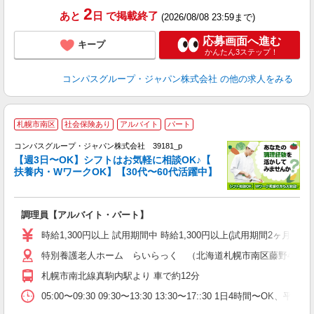
2
あと
日
で掲載終了
(2026/08/08 23:59まで)
応募画面へ進む
キープ
かんたん3ステップ！
コンパスグループ・ジャパン株式会社
の他の求人をみる
札幌市南区
社会保険あり
アルバイト
パート
コンパスグループ・ジャパン株式会社 39181_p
く
【週3日〜OK】シフトはお気軽に相談OK♪【
扶養内・WワークOK】【30代〜60代活躍中】
大
調理員【アルバイト・パート】
入
歓
時給1,300円以上 試用期間中 時給1,300円以上(試用期間2ヶ月
～
特別養護老人ホーム らいらっく （北海道札幌市南区藤野4条4丁目2
用
～
札幌市南北線真駒内駅より 車で約12分
扶
05:00〜09:30 09:30〜13:30 13:30〜17::30 1日4時間