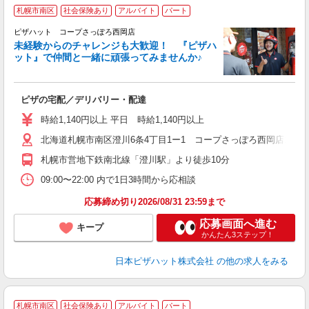
札幌市南区
社会保険あり
アルバイト
パート
ピザハット コープさっぽろ西岡店
未経験からのチャレンジも大歓迎！ 『ピザハ
ット』で仲間と一緒に頑張ってみませんか♪
続
ピザの宅配／デリバリー・配達
未
ア
時給1,140円以上 平日 時給1,140円以上
h
北海道札幌市南区澄川6条4丁目1ー1 コープさっぽろ西岡店1階
登
札幌市営地下鉄南北線「澄川駅」より徒歩10分
09:00〜22:00 内で1日3時間から応相談
応募締め切り2026/08/31 23:59まで
応募画面へ進む
キープ
かんたん3ステップ！
日本ピザハット株式会社
の他の求人をみる
札幌市南区
社会保険あり
アルバイト
パート