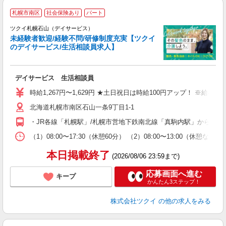
札幌市南区
社会保険あり
パート
ツクイ札幌石山（デイサービス）
未経験者歓迎/経験不問/研修制度充実【ツクイ
のデイサービス/生活相談員求人】
各
デイサービス 生活相談員
入
り
時給1,267円〜1,629円 ★土日祝日は時給100円アップ！ ※給
リ
北海道札幌市南区石山一条9丁目1-1
ー
O
・JR各線「札幌駅」/札幌市営地下鉄南北線「真駒内駅」からじょ
な
（1）08:00〜17:30（休憩60分） （2）08:00〜13:00（休
髪
本日掲載終了
(2026/08/06 23:59まで)
応募画面へ進む
キープ
かんたん3ステップ！
株式会社ツクイ
の他の求人をみる