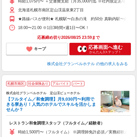
時給1,075円〜 ＋交通費支給（月35,000円迄 ※社内規定あり） 【
～
北海道札幌市南区定山渓温泉東2丁目
内
る
★路線バスが便利★ 札幌駅〜白糸の滝 約50分 真駒内駅〜白糸の滝
プ
O
18:00〜21:00 ※1日3時間×週1日〜OK！
応募締め切り2026/08/25 23:59まで
応募画面へ進む
キープ
かんたん3ステップ！
株式会社グランベルホテル
の他の求人をみる
札幌市南区
社会保険あり
アルバイト
パート
株式会社グランベルホテル 定山渓ビューホテル
【フルタイム／和食調理】月9,030円〜利用で
きる寮あり！人気のホテルでスキルを活かしま
せんか？
な
レストラン和食調理スタッフ（フルタイム／経験者）
入
リ
時給1,500円〜（フルタイム） ※調理師免許必須／実務経験ある