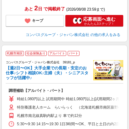
2
あと
日
で掲載終了
(2026/08/08 23:59まで)
応募画面へ進む
キープ
かんたん3ステップ！
コンパスグループ・ジャパン株式会社
の他の求人をみる
札幌市南区
社会保険あり
アルバイト
パート
コンパスグループ・ジャパン株式会社 39181_p
く
【週2日〜OK】大手企業での長期・安定のお
仕事♪シフト相談OK♪主婦（夫）・シニアスタ
ッフが活躍中♪
大
調理補助【アルバイト・パート】
入
歓
時給1,080円以上 試用期間中 時給1,080円以上(試用期間2ヶ月
～
特別養護老人ホーム らいらっく （北海道札幌市南区藤野4条4丁目2
用
2
札幌市南北線真駒内駅より 車で約12分
内
業
5:30〜9:30 14:15〜19:30 1日3時間〜OK、平日と土日の内2日