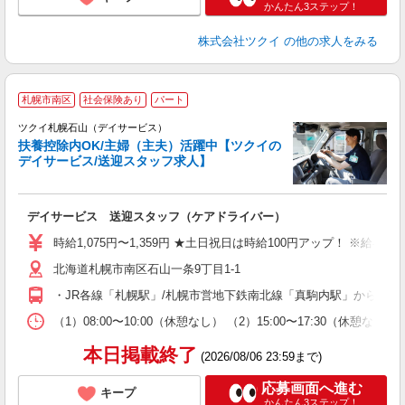
かんたん3ステップ！
株式会社ツクイ
の他の求人をみる
札幌市南区
社会保険あり
パート
ツクイ札幌石山（デイサービス）
扶養控除内OK/主婦（主夫）活躍中【ツクイの
デイサービス/送迎スタッフ求人】
各
デイサービス 送迎スタッフ（ケアドライバー）
入
り
時給1,075円〜1,359円 ★土日祝日は時給100円アップ！ ※給
リ
北海道札幌市南区石山一条9丁目1-1
ー
O
・JR各線「札幌駅」/札幌市営地下鉄南北線「真駒内駅」からじょ
な
（1）08:00〜10:00（休憩なし） （2）15:00〜17:30（休憩
髪
本日掲載終了
(2026/08/06 23:59まで)
応募画面へ進む
キープ
かんたん3ステップ！