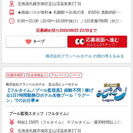
北海道札幌市南区定山渓温泉東2丁目
歓
イ
★路線バスが便利★ 札幌駅〜白糸の滝 約50分 真駒内駅〜白糸の滝
制
6:00〜21:00（10:00〜16:00中抜け）／1日実働7時間（
応募締め切り2026/08/25 23:59まで
応募画面へ進む
キープ
かんたん3ステップ！
株式会社グランベルホテル
の他の求人をみる
札幌市南区
社会保険あり
アルバイト
パート
株式会社グランベルホテル 定山渓ビューホテル
【フルタイム／プール監視員】経験不問！稼げ
る1日7時間勤務◎ホテル名物プール「ラグー
ら
ン」でのお仕事★
の
プール監視スタッフ（フルタイム）
未
婦
時給1,150円（フルタイム） ※フルタイム：週30時間以上勤務
北海道札幌市南区定山渓温泉東2丁目
イ