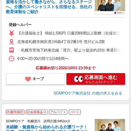
資格を活かして働きながら、さらなるステージ
へ。介護のスペシャリストを目指せる、当社の
教育体制をご紹介
よ
登録ヘルパー
未
ル
【介護福祉士】 時給1,590円 ◎週20時間以上勤務（社保加入者）の
躍
北海道札幌市南区澄川6条4丁目2番1号 澄川ビル2階
煙
K
・札幌市営地下鉄南北線「澄川」駅より徒歩約10分 車通勤可能
9:00〜20:00の間で1日4時間〜
応募締め切り2026/10/03 23:59まで
応募画面へ進む
キープ
かんたん3ステップ！
SOMPOケア株式会社
の他の求人をみる
札幌市南区
社会保険あり
アルバイト
パート
SOMPOケア 札幌澄川 訪問介護/3452cc3
未経験・無資格から始められる介護ワーク！