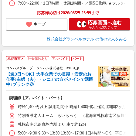
7:00〜22:00／1日7時間（休憩1時間）／週5日勤務 ★フル
応募締め切り2026/08/25 23:59まで
応募画面へ進む
キープ
かんたん3ステップ！
株式会社グランベルホテル
の他の求人をみる
札幌市南区
社会保険あり
アルバイト
パート
コンパスグループ・ジャパン株式会社 39181_p
く
【週3日〜OK】大手企業での長期・安定のお
仕事♪主婦（夫）・シニアの方がメインで活躍
中♪ブランク◎
大
調理師【アルバイト・パート】
入
歓
時給1,400円以上 試用期間中 時給1,400円以上(試用期間2ヶ月
～
特別養護老人ホーム らいらっく （北海道札幌市南区藤野4条4丁目2
用
O
札幌市南北線真駒内駅より 車で約12分
朝
ま
5:00〜9:30 9:30〜13:30 13:30〜17:30 1日4時間〜OK、