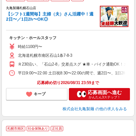
丸亀製麺札幌石山店
【シフト1週間毎】主婦（夫）さん活躍中！週
2日〜／1日2h〜OK◎
ル
キッチン・ホールスタッフ
入
者
時給1100円〜
歓
北海道札幌市南区石山1条7-8-3
～
り
Ｒ230沿い、「石山2-8」交差点スグ ★車・バイク通勤OK！ガ
勤
べ
平日9:00〜22:00 土日祝8:30〜22:00の間で、週2
迎
応募締め切り2026/08/31 23:59まで
応募画面へ進む
キープ
かんたん3ステップ！
株式会社丸亀製麺
の他の求人をみる
札幌市南区
社会保険あり
正社員