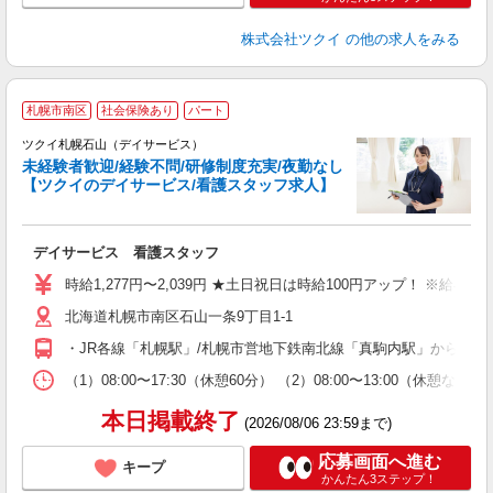
株式会社ツクイ
の他の求人をみる
札幌市南区
社会保険あり
パート
ツクイ札幌石山（デイサービス）
未経験者歓迎/経験不問/研修制度充実/夜勤なし
【ツクイのデイサービス/看護スタッフ求人】
各
デイサービス 看護スタッフ
入
り
時給1,277円〜2,039円 ★土日祝日は時給100円アップ！ ※給
リ
北海道札幌市南区石山一条9丁目1-1
ー
O
・JR各線「札幌駅」/札幌市営地下鉄南北線「真駒内駅」からじょ
な
（1）08:00〜17:30（休憩60分） （2）08:00〜13:00（
髪
本日掲載終了
(2026/08/06 23:59まで)
応募画面へ進む
キープ
かんたん3ステップ！