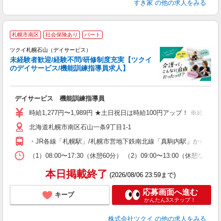
すき家
の他の求人をみる
札幌市南区
社会保険あり
パート
ツクイ札幌石山（デイサービス）
未経験者歓迎/経験不問/研修制度充実【ツクイ
のデイサービス/機能訓練指導員求人】
各
デイサービス 機能訓練指導員
入
り
時給1,277円〜1,989円 ★土日祝日は時給100円アップ！ ※給
リ
北海道札幌市南区石山一条9丁目1-1
ー
O
・JR各線「札幌駅」/札幌市営地下鉄南北線「真駒内駅」からじょ
な
（1）08:00〜17:30（休憩60分） （2）09:00〜13:00（
髪
本日掲載終了
(2026/08/06 23:59まで)
応募画面へ進む
キープ
かんたん3ステップ！
株式会社ツクイ
の他の求人をみる