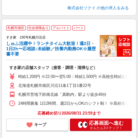
株式会社ツクイ
の他の求人をみる
≪
札幌市南区
社会保険あり
アルバイト
パート
すき家 230号札幌川沿店
しゅふ活躍中！ランチタイム大歓迎！週2日・
安
1日2h〜応相談♪未経験／扶養内勤務OK☆履歴
書不要
の
すき家の店舗スタッフ（接客・調理・清掃など）
履
タ
時給1,200円 ※22:00〜翌5:00：時給1,500円 ※高校生時給1,075
（
北海道札幌市南区川沿11条1丁目1番22号
夜
事
札幌市営地下鉄南北線「真駒内」駅より徒歩49分
24時間募集 1日2時間、週2日からOKのシフト制！ ※高校生のシ
応募締め切り2026/08/31 23:59まで
応募画面へ進む
キープ
かんたん3ステップ！