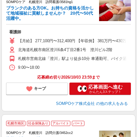
SOMPOケア 札幌澄川 訪問看護/3581hg1
ブランクのある方OK。お持ちの資格を活かし
て地域福祉に貢献しませんか？ 20代〜50代
活躍中。
し
看護師
未
分
【月給】 277,100円〜312,400円 【年収例】 381万円
通
北海道札幌市南区澄川6条4丁目2番1号 澄川ビル2階
札幌市営南北線「澄川」駅より徒歩10分 車通勤可、バイク通勤可
9:00〜18:00
応募締め切り2026/10/03 23:59まで
応募画面へ進む
キープ
かんたん3ステップ！
SOMPOケア株式会社
の他の求人をみる
【
札幌市南区
社会保険あり
アルバイト
パート
SOMPOケア 札幌澄川 訪問介護/3452cc2