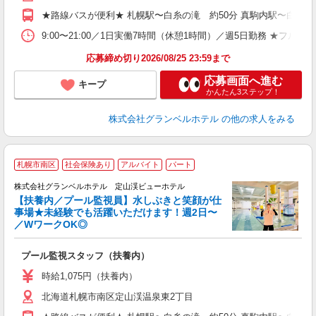
車
★路線バスが便利★ 札幌駅〜白糸の滝 約50分 真駒内駅〜白糸の滝
宅
9:00〜21:00／1日実働7時間（休憩1時間）／週5日勤務 ★
応募締め切り2026/08/25 23:59まで
応募画面へ進む
キープ
かんたん3ステップ！
株式会社グランベルホテル
の他の求人をみる
札幌市南区
社会保険あり
アルバイト
パート
株式会社グランベルホテル 定山渓ビューホテル
【扶養内／プール監視員】水しぶきと笑顔が仕
事場★未経験でも活躍いただけます！週2日〜
す
／WワークOK◎
職
プール監視スタッフ（扶養内）
未
性
時給1,075円（扶養内）
～
北海道札幌市南区定山渓温泉東2丁目
夕
ク