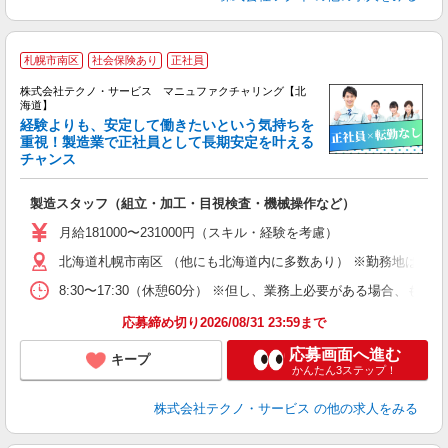
札幌市南区
社会保険あり
正社員
株式会社テクノ・サービス マニュファクチャリング【北
海道】
経験よりも、安定して働きたいという気持ちを
重視！製造業で正社員として長期安定を叶える
チャンス
く
入
製造スタッフ（組立・加工・目視検査・機械操作など）
未
あ
月給181000〜231000円（スキル・経験を考慮）
遣
北海道札幌市南区 （他にも北海道内に多数あり） ※勤務地はご希
8:30〜17:30（休憩60分） ※但し、業務上必要がある場合
応募締め切り2026/08/31 23:59まで
応募画面へ進む
キープ
かんたん3ステップ！
株式会社テクノ・サービス
の他の求人をみる