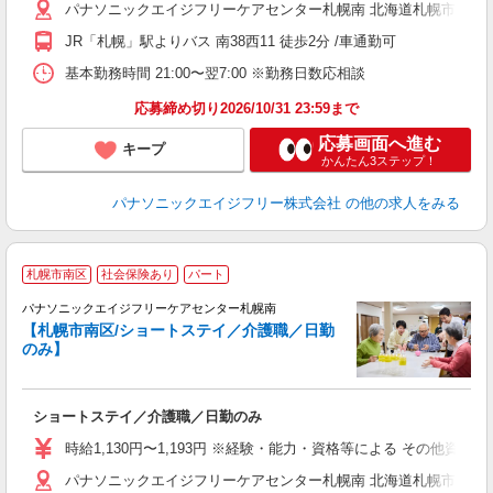
パナソニックエイジフリーケアセンター札幌南 北海道札幌市南区南3
JR「札幌」駅よりバス 南38西11 徒歩2分 /車通勤可
基本勤務時間 21:00〜翌7:00 ※勤務日数応相談
応募締め切り2026/10/31 23:59まで
応募画面へ進む
キープ
かんたん3ステップ！
パナソニックエイジフリー株式会社
の他の求人をみる
日
札幌市南区
社会保険あり
パート
パナソニックエイジフリーケアセンター札幌南
【札幌市南区/ショートステイ／介護職／日勤
のみ】
代
ショートステイ／介護職／日勤のみ
未
実
時給1,130円〜1,193円 ※経験・能力・資格等による その他資格 
業
パナソニックエイジフリーケアセンター札幌南 北海道札幌市南区南3