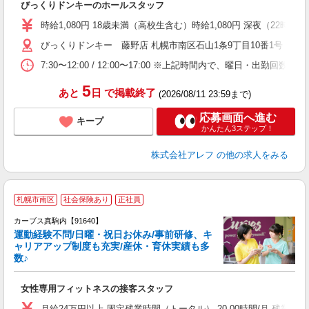
びっくりドンキーのホールスタッフ
履
～
時給1,080円 18歳未満（高校生含む）時給1,080円 深夜（22時
扶
びっくりドンキー 藤野店 札幌市南区石山1条9丁目10番1号
い
7:30〜12:00 / 12:00〜17:00 ※上記時間内で、曜日
5
あと
日
で掲載終了
(2026/08/11 23:59まで)
応募画面へ進む
キープ
かんたん3ステップ！
株式会社アレフ
の他の求人をみる
札幌市南区
社会保険あり
正社員
カーブス真駒内【91640】
運動経験不問/日曜・祝日お休み/事前研修、キ
ャリアアップ制度も充実/産休・育休実績も多
数♪
て
女性専用フィットネスの接客スタッフ
ボ
月給24万円以上 固定残業時間（トータル） 20.00時間/月 残業代 