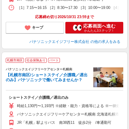
［1］7:15〜16:15 ［2］8:30〜17:30 ［3］10:00〜19:00 ［4
応募締め切り2026/10/31 23:59まで
応募画面へ進む
キープ
かんたん3ステップ！
パナソニックエイジフリー株式会社
の他の求人をみる
日
札幌市南区
社会保険あり
パート
パナソニックエイジフリーケアセンター札幌南
【札幌市南区/ショートステイ／介護職／遅出
のみ】パナソニックで働いてみませんか？
代
ショートステイ／介護職／遅出のみ
未
実
時給1,130円〜1,193円 ※経験・能力・資格等による ※一律処遇改
業
パナソニックエイジフリーケアセンター札幌南 北海道札幌市南区南3
JR「札幌」駅よりバス 南38西11 徒歩2分 /車通勤可