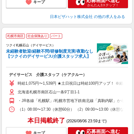
応募画面へ進む
キープ
かんたん3ステップ！
日本ピザハット株式会社
の他の求人をみる
札幌市南区
社会保険あり
パート
ツクイ札幌石山（デイサービス）
未経験者歓迎/経験不問/研修制度充実/夜勤なし
【ツクイのデイサービス/介護スタッフ求人】
各
デイサービス 介護スタッフ（ケアクルー）
入
り
時給1,075円〜1,539円 ★土日祝日は時給100円アップ！ ※給
リ
北海道札幌市南区石山一条9丁目1-1
ー
O
・JR各線「札幌駅」/札幌市営地下鉄南北線「真駒内駅」からじょ
な
（1）08:00〜17:30（休憩60分） （2）09:00〜13:00（
髪
本日掲載終了
(2026/08/06 23:59まで)
応募画面へ進む
キープ