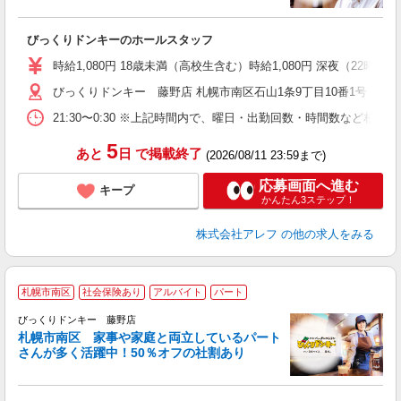
＜
びっくりドンキーのホールスタッフ
履
～
時給1,080円 18歳未満（高校生含む）時給1,080円 深夜（22時
扶
びっくりドンキー 藤野店 札幌市南区石山1条9丁目10番1号
い
21:30〜0:30 ※上記時間内で、曜日・出勤回数・時間数など相
5
あと
日
で掲載終了
(2026/08/11 23:59まで)
応募画面へ進む
キープ
かんたん3ステップ！
株式会社アレフ
の他の求人をみる
札幌市南区
社会保険あり
アルバイト
パート
ス
びっくりドンキー 藤野店
札幌市南区 家事や家庭と両立しているパート
さんが多く活躍中！50％オフの社割あり
＜