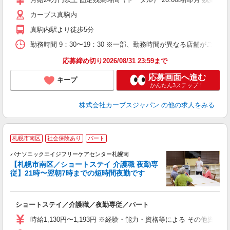
カーブス真駒内
真駒内駅より徒歩5分
勤務時間 9：30〜19：30 ※一部、勤務時間が異なる店舗がございま
応募締め切り2026/08/31 23:59まで
応募画面へ進む
キープ
かんたん3ステップ！
株式会社カーブスジャパン
の他の求人をみる
札幌市南区
社会保険あり
パート
パナソニックエイジフリーケアセンター札幌南
【札幌市南区／ショートステイ 介護職 夜勤専
従】21時〜翌朝7時までの短時間夜勤です
す
す
ショートステイ／介護職／夜勤専従／パート
未
実
時給1,130円〜1,193円 ※経験・能力・資格等による その他資格 
業