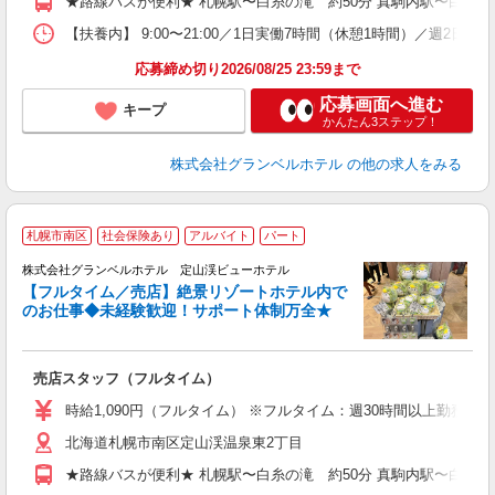
★路線バスが便利★ 札幌駅〜白糸の滝 約50分 真駒内駅〜白糸の滝
割
【扶養内】 9:00〜21:00／1日実働7時間（休憩1時間）／週2
応募締め切り2026/08/25 23:59まで
応募画面へ進む
キープ
かんたん3ステップ！
株式会社グランベルホテル
の他の求人をみる
2
札幌市南区
社会保険あり
アルバイト
パート
株式会社グランベルホテル 定山渓ビューホテル
【フルタイム／売店】絶景リゾートホテル内で
のお仕事◆未経験歓迎！サポート体制万全★
働
お
売店スタッフ（フルタイム）
未
婦
時給1,090円（フルタイム） ※フルタイム：週30時間以上勤務
北海道札幌市南区定山渓温泉東2丁目
イ
ー
★路線バスが便利★ 札幌駅〜白糸の滝 約50分 真駒内駅〜白糸の滝
り