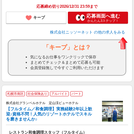
応募締め切り2026/12/31 23:59まで
応募画面へ進む
キープ
かんたん3ステップ！
株式会社ニッソーネット
の他の求人をみる
「キープ」とは？
気になるお仕事をワンクリックで保存
まとめてチェック＆まとめて応募も可能
会員登録無しで今すぐご利用いただけます
札幌市南区
社会保険あり
アルバイト
パート
株式会社グランベルホテル 定山渓ビューホテル
【フルタイム／和食調理】実務経験2年以上歓
迎♪資格不問！人気のリゾートホテルでスキル
を磨きませんか♪
せ
レストラン和食調理スタッフ（フルタイム）
迎