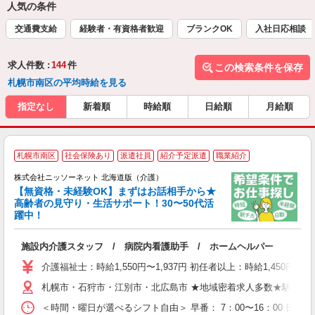
人気の条件
交通費支給
経験者・有資格者歓迎
ブランクOK
入社日応相談
求人件数 :
144
件
この検索条件を保存
札幌市南区の平均時給を見る
指定なし
新着順
時給順
日給順
月給順
≪
札幌市南区
社会保険あり
派遣社員
紹介予定派遣
職業紹介
株式会社ニッソーネット 北海道版（介護）
【無資格・未経験OK】まずはお話相手から★
高齢者の見守り・生活サポート！30〜50代活
ご
躍中！
取
入
施設内介護スタッフ / 病院内看護助手 / ホームヘルパー
ー
社
介護福祉士：時給1,550円〜1,937円 初任者以上：時給1,450円
札幌市・石狩市・江別市・北広島市 ★地域密着求人多数★駅近・
＜時間・曜日が選べるシフト自由＞ 早番： 7：00〜16：00 日勤：