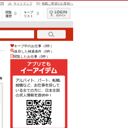
質問
サイトマップ
掲載ご希望のお客様へ
閲覧
キープ
0
0
履歴
リスト
ログイン
キープ中のお仕事（0件）
保存した検索条件（
0
件）
閲覧したお仕事（0件）
件