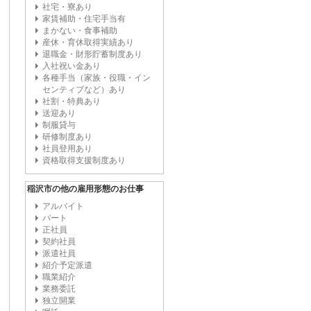
社宅・寮あり
家賃補助・住宅手当有
まかない・食事補助
産休・育休取得実績あり
退職金・財形貯蓄制度あり
入社祝い金あり
各種手当（家族・役職・イン
センティブなど）あり
社割・特典あり
送迎あり
制服貸与
研修制度あり
社員登用あり
資格取得支援制度あり
稲沢市の他の雇用形態のお仕事
アルバイト
パート
正社員
契約社員
派遣社員
紹介予定派遣
職業紹介
業務委託
独立開業