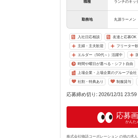
職種
ランチのキッ
勤務地
丸源ラーメン 
入社日応相談
友達と応募OK
主婦・主夫歓迎
フリーター
エルダー（50代～）活躍中
国
時間や曜日が選べる・シフト自由
上場企業・上場企業のグループ会社
社割・特典あり
制服貸与
応募締め切り: 2026/12/31 23:5
応募
かんた
株式会社物語コーポレーション の他の求人