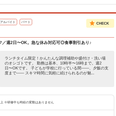
アルバイト
パート
CHECK
／週2日〜OK。急な休み対応可◎食事割引あり♪
ランチタイム限定！かんたんな調理補助や盛付け・洗い場
のオシゴトです。 勤務は基本、10時半〜16時まで。週2
日〜OKです。 子どもが学校に行っている間――、夕飯の支
度まで―― スキマ時間に気軽に続けられるのが魅...
円以上 ※研修中も時給の変動はありません