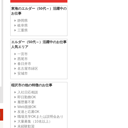
東海のエルダー（50代～）活躍中の
お仕事
静岡県
岐阜県
三重県
エルダー（50代～）活躍中のお仕事
人気エリア
一宮市
西尾市
春日井市
名古屋市緑区
安城市
稲沢市の他の特徴のお仕事
入社日応相談
即日勤務OK
履歴書不要
Web面接OK
友達と応募OK
職場見学OKまたは説明会あり
大量募集（10名以上）
未経験歓迎