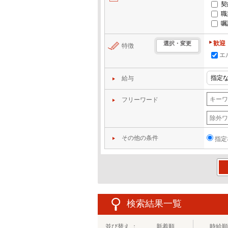
契
職
嘱
歓迎
選択・変更
特徴
エ
給与
フリーワード
その他の条件
指定
この
検索結果一覧
並び替え ：
新着順
時給順