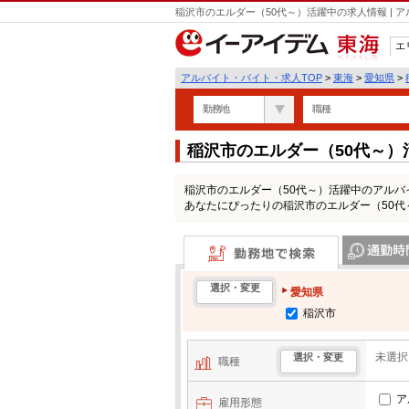
稲沢市のエルダー（50代～）活躍中の求人情報 |
エ
東海
アルバイト・バイト・求人TOP
>
東海
>
愛知県
>
勤務地
職種
稲沢市のエルダー（50代～
稲沢市のエルダー（50代～）活躍中のアル
あなたにぴったりの稲沢市のエルダー（50
勤務地で検索
通勤時間・区
選択・変更
愛知県
稲沢市
未選択
選択・変更
職種
ア
雇用形態