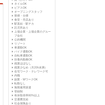
ネイルOK
ピアスOK
オープニングスタッフ
禁煙・分煙
食堂・売店あり
駅直結・駅チカ
託児所あり
上場企業・上場企業のグルー
プ会社
公的機関
リゾート
車通勤OK
バイク通勤OK
自転車通勤OK
扶養内勤務OK
残業ほぼなし
残業少なめ（月20h未満）
在宅ワーク・テレワーク可
内職
副業・WワークOK
転勤なし
無期雇用派遣
登録制
有休取得率80%以上
交通費支給
社会保険あり