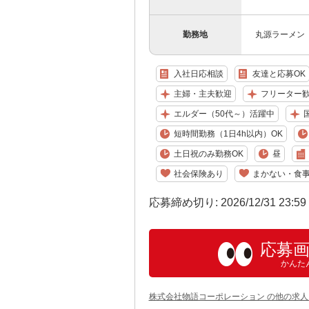
勤務地
丸源ラーメン 
入社日応相談
友達と応募OK
主婦・主夫歓迎
フリーター
エルダー（50代～）活躍中
国
短時間勤務（1日4h以内）OK
土日祝のみ勤務OK
昼
社会保険あり
まかない・食
応募締め切り: 2026/12/31 23:5
応募
かんた
株式会社物語コーポレーション の他の求人