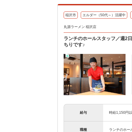
稲沢市
エルダー（50代～）活躍中
丸源ラーメン 稲沢店
ランチのホールスタッフ／週2日
ちりです♪
給与
時給1,150
職種
ランチのホー