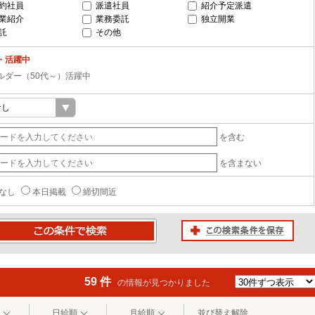
約社員
派遣社員
紹介予定派遣
業紹介
業務委託
独立開業
託
その他
・活躍中
ルダー（50代～）活躍中
を含む
を含まない
なし
本日掲載
締切間近
この検索条件を保存
条件で検索
59 件
の情報が見つかりました
日給順
月給順
並び替え解除