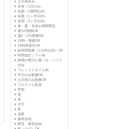
土日祝休み
単発（1日のみ）
短期（1週間以内）
短期（1ヶ月以内）
短期（3ヶ月以内）
春・夏・冬休み期間限定
週1日勤務OK
週2～3日勤務OK
10時～勤務OK
16時前退社OK
短時間勤務（1日4h以内）OK
時間固定シフト制
時間や曜日が選べる・シフト
自由
フレックスタイム制
平日のみ勤務OK
土日祝のみ勤務OK
フルタイム歓迎
早朝
朝
昼
夕方
夜
深夜
服装自由
髪型・髪色自由
髭（ひげ）OK