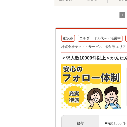
1
稲沢市
エルダー（50代～）活躍中
株式会社テクノ・サービス 愛知県エリア（
＜求人数10000件以上＞かん
給与
■時給1300