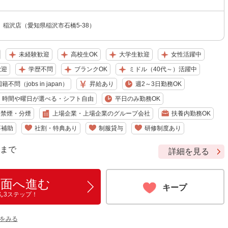
稲沢店（愛知県稲沢市石橋5-38）
未経験歓迎
高校生OK
大学生歓迎
女性活躍中
歓迎
学歴不問
ブランクOK
ミドル（40代～）活躍中
籍不問（jobs in japan）
昇給あり
週2～3日勤務OK
時間や曜日が選べる・シフト自由
平日のみ勤務OK
禁煙・分煙
上場企業・上場企業のグループ会社
扶養内勤務OK
事補助
社割・特典あり
制服貸与
研修制度あり
9 まで
詳細を見る
画面へ進む
キープ
ん3ステップ！
をみる