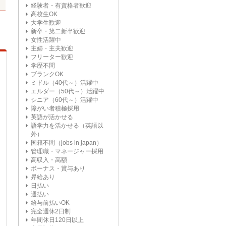
経験者・有資格者歓迎
高校生OK
大学生歓迎
新卒・第二新卒歓迎
女性活躍中
主婦・主夫歓迎
フリーター歓迎
学歴不問
ブランクOK
ミドル（40代～）活躍中
エルダー（50代～）活躍中
シニア（60代～）活躍中
障がい者積極採用
英語が活かせる
語学力を活かせる（英語以
外）
国籍不問（jobs in japan）
管理職・マネージャー採用
高収入・高額
ボーナス・賞与あり
昇給あり
日払い
週払い
給与前払いOK
完全週休2日制
年間休日120日以上