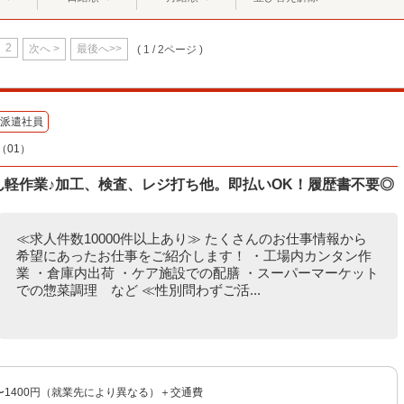
2
次へ >
最後へ>>
( 1 / 2ページ )
派遣社員
01）
たん軽作業♪加工、検査、レジ打ち他。即払いOK！履歴書不要◎
≪求人件数10000件以上あり≫ たくさんのお仕事情報から
希望にあったお仕事をご紹介します！ ・工場内カンタン作
業 ・倉庫内出荷 ・ケア施設での配膳 ・スーパーマーケット
での惣菜調理 など ≪性別問わずご活...
円〜1400円（就業先により異なる）＋交通費