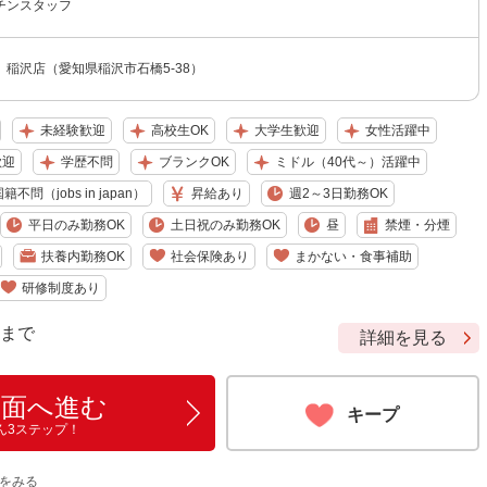
チンスタッフ
稲沢店（愛知県稲沢市石橋5-38）
未経験歓迎
高校生OK
大学生歓迎
女性活躍中
歓迎
学歴不問
ブランクOK
ミドル（40代～）活躍中
籍不問（jobs in japan）
昇給あり
週2～3日勤務OK
平日のみ勤務OK
土日祝のみ勤務OK
昼
禁煙・分煙
扶養内勤務OK
社会保険あり
まかない・食事補助
研修制度あり
9 まで
詳細を見る
画面へ進む
キープ
ん3ステップ！
をみる