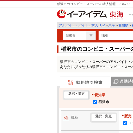
稲沢市のコンビニ・スーパーの求人情報 | アルバ
エ
東海
アルバイト・バイト・求人TOP
>
東海
>
愛知県
>
勤務地
職種
稲沢市のコンビニ・スーパー
稲沢市のコンビニ・スーパーのアルバイト・
あなたにぴったりの稲沢市のコンビニ・スー
勤務地で検索
通勤時間・区
選択・変更
愛知県
稲沢市
販売
選択・変更
職種
コ