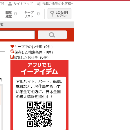
質問
サイトマップ
掲載ご希望のお客様へ
閲覧
キープ
0
0
履歴
リスト
ログイン
一覧
キープ中のお仕事（0件）
保存した検索条件（
0
件）
閲覧したお仕事（0件）
件