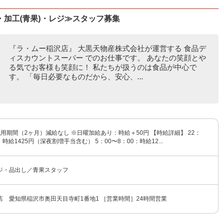
加工(青果)・レジ≫スタッフ募集
『ラ・ムー稲沢店』 大黒天物産株式会社が運営する 食品デ
ィスカウントスーパー でのお仕事です。 あなたの笑顔とや
る気でお客様も笑顔に！ 私たちが扱うのは食品が中心で
す。 「毎日必要なものだから、安心、...
 試用期間（2ヶ月）減給なし ※日曜加給あり：時給＋50円 【時給詳細】 22：
：時給1425円（深夜割増手当含む） 5：00〜8：00：時給12...
ジ・品出し／青果スタッフ
店 愛知県稲沢市奥田天目寺町1番地1 ［営業時間］24時間営業