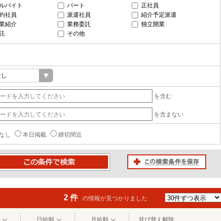
ルバイト
パート
正社員
約社員
派遣社員
紹介予定派遣
業紹介
業務委託
独立開業
託
その他
を含む
を含まない
なし
本日掲載
締切間近
この検索条件を保存
条件で検索
2 件
の情報が見つかりました
日給順
月給順
並び替え解除