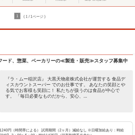
1
( 1 / 1ページ )
フード、惣菜、ベーカリーの≪製造・販売≫スタッフ募集中
『ラ・ムー稲沢店』 大黒天物産株式会社が運営する 食品デ
ィスカウントスーパー でのお仕事です。 あなたの笑顔とや
る気でお客様も笑顔に！ 私たちが扱うのは食品が中心で
す。 「毎日必要なものだから、安心、...
〜1240円（時間帯による） 試用期間（2ヶ月）減給なし ※日曜加給あり：時給