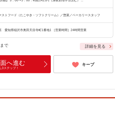
詳細】 3：00〜5：00：時給1425円（深夜割増手当含む） ...
ァストフード（たこやき・ソフトクリーム）／惣菜／ベーカリースタッフ
店 愛知県稲沢市奥田天目寺町1番地1 ［営業時間］24時間営業
9 まで
詳細を見る
画面へ進む
キープ
ん3ステップ！