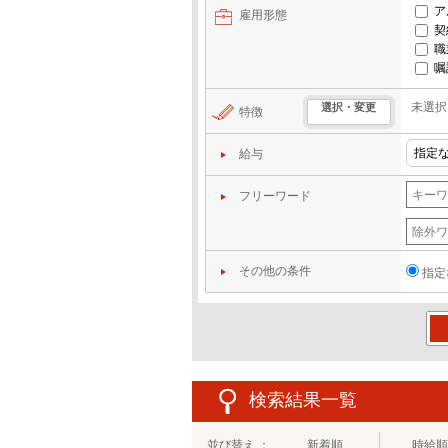
ア
雇用形態
契
職
嘱
未選択
選択・変更
特徴
給与
フリーワード
その他の条件
指定
この
検索結果一覧
並び替え ：
新着順
時給順