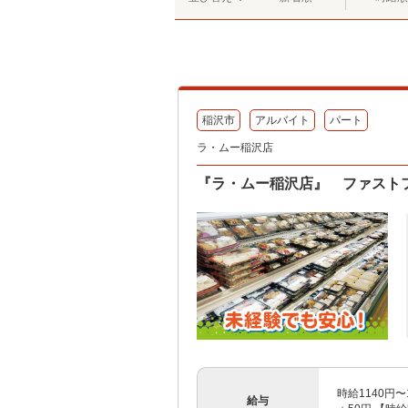
稲沢市
アルバイト
パート
ラ・ムー稲沢店
『ラ・ムー稲沢店』 ファスト
時給1140円
給与