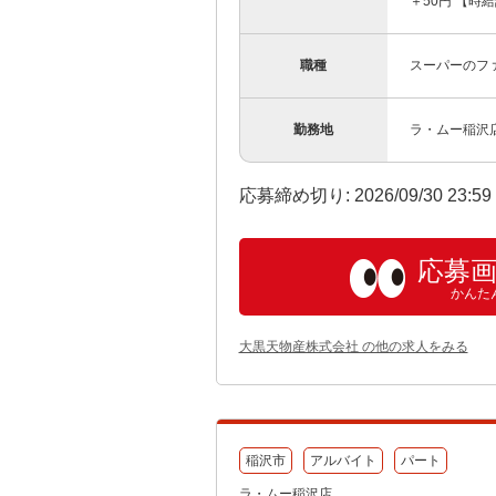
＋50円 【時給
職種
スーパーのフ
勤務地
ラ・ムー稲沢
応募締め切り: 2026/09/30 23:5
応募
かんた
大黒天物産株式会社 の他の求人をみる
稲沢市
アルバイト
パート
ラ・ムー稲沢店