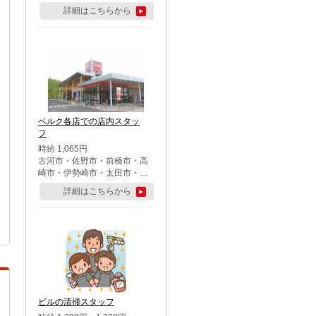
詳細はこちらから
ベルク各店での店内スタッ
フ
時給 1,065円
古河市・佐野市・前橋市・高
崎市・伊勢崎市・太田市・館
林市・藤岡市・大泉町・さい
詳細はこちらから
たま市北区・川越市・熊谷
市・行田市・秩父市・所沢
市・飯能市・東松山市・坂戸
市・鶴ケ島市・千葉市中央
区・市川市・松戸市・習志野
市・柏市・流山市・八千代
市・足立区・江戸川区・八王
子市・町田市
ビルの清掃スタッフ