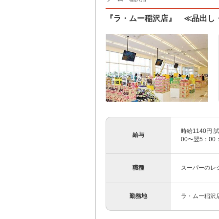
『ラ・ムー稲沢店』 ≪品出し・
時給1140円
給与
00〜翌5：00
職種
スーパーのレ
勤務地
ラ・ムー稲沢