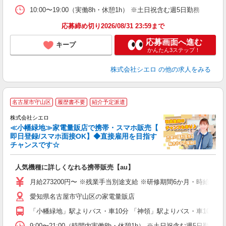
10:00〜19:00（実働8h・休憩1h） ※土日祝含む週5日勤務
応募締め切り2026/08/31 23:59まで
応募画面へ進む
キープ
かんたん3ステップ！
株式会社シエロ
の他の求人をみる
★
名古屋市守山区
履歴書不要
紹介予定派遣
♪
株式会社シエロ
≪小幡緑地≫家電量販店で携帯・スマホ販売【
即日登録/スマホ面接OK】◆直接雇用を目指す
チャンスです☆
い
即
人気機種に詳しくなれる携帯販売【au】
あ
月給273200円〜 ※残業手当別途支給 ※研修期間6か月・時給15
通
愛知県名古屋市守山区の家電量販店
役
「小幡緑地」駅よりバス・車10分 「神領」駅よりバス・車10分
9:00〜21:00（時間内実働8h・休憩1h） ※土日祝含む週5日勤務