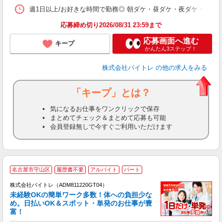
髪
週1日以上/お好きな時間で勤務◎ 朝ダケ・昼ダケ・夜ダケ・夜勤など、 ご自
応募締め切り2026/08/31 23:59まで
応募画面へ進む
キープ
かんたん3ステップ！
株式会社バイトレ
の他の求人をみる
「キープ」とは？
気になるお仕事をワンクリックで保存
まとめてチェック＆まとめて応募も可能
会員登録無しで今すぐご利用いただけます
名古屋市守山区
履歴書不要
アルバイト
パート
株式会社バイトレ（ADM811220GT04）
未経験OKの簡単ワーク多数！体への負担少な
め。日払いOK＆スポット・単発のお仕事が豊
富！
ス