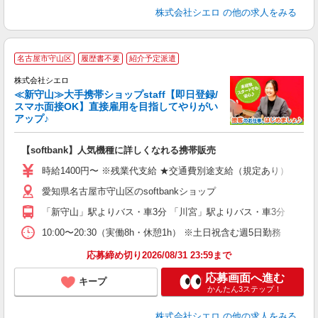
株式会社シエロ
の他の求人をみる
★
名古屋市守山区
履歴書不要
紹介予定派遣
♪
株式会社シエロ
≪新守山≫大手携帯ショップstaff【即日登録/
スマホ面接OK】直接雇用を目指してやりがい
アップ♪
い
即
【softbank】人気機種に詳しくなれる携帯販売
あ
時給1400円〜 ※残業代支給 ★交通費別途支給（規定あり） ゜+゜
K
愛知県名古屋市守山区のsoftbankショップ
貸
「新守山」駅よりバス・車3分 「川宮」駅よりバス・車3分
10:00〜20:30（実働8h・休憩1h） ※土日祝含む週5日勤務
応募締め切り2026/08/31 23:59まで
応募画面へ進む
キープ
かんたん3ステップ！
株式会社シエロ
の他の求人をみる