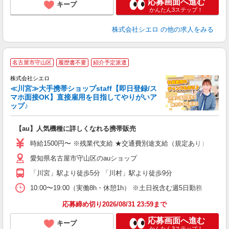
応募画面へ進む
キープ
かんたん3ステップ！
株式会社シエロ
の他の求人をみる
★
名古屋市守山区
履歴書不要
紹介予定派遣
♪
株式会社シエロ
≪川宮≫大手携帯ショップstaff【即日登録/ス
マホ面接OK】直接雇用を目指してやりがいア
ップ♪
い
即
【au】人気機種に詳しくなれる携帯販売
躍
ー
時給1500円〜 ※残業代支給 ★交通費別途支給（規定あり） ゜+゜
自
愛知県名古屋市守山区のauショップ
ン
「川宮」駅より徒歩5分 「川村」駅より徒歩9分
10:00〜19:00（実働8h・休憩1h） ※土日祝含む週5日勤務
応募締め切り2026/08/31 23:59まで
応募画面へ進む
キープ
かんたん3ステップ！