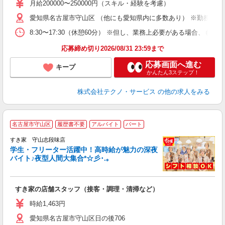
あ
月給200000〜250000円（スキル・経験を考慮）
遣
愛知県名古屋市守山区 （他にも愛知県内に多数あり） ※勤務地は
8:30〜17:30（休憩60分） ※但し、業務上必要がある場合
応募締め切り2026/08/31 23:59まで
応募画面へ進む
キープ
かんたん3ステップ！
株式会社テクノ・サービス
の他の求人をみる
名古屋市守山区
履歴書不要
アルバイト
パート
すき家 守山志段味店
学生・フリーター活躍中！高時給が魅力の深夜
バイト♪夜型人間大集合*☆彡･.｡
つ
すき家の店舗スタッフ（接客・調理・清掃など）
履
ミ
時給1,463円
～
愛知県名古屋市守山区日の後706
勤