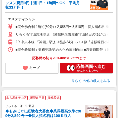
ッスン費用0円｜週1日・1時間〜OK｜平均月
収33万円！
目
エステティシャン
入
た
■完全歩合制 1施術(60分)：2,088円〜3,510円＋個人指名料 ※
主
りらくる守山志段味店 （愛知県名古屋市守山区日の後1402）
躍
額
JR 中央本線 「神領」駅より徒歩34分（バス停『志段味西小学校
間
ス
■完全希望制：業務委託契約のため原則自由 ■営業時間帯（10:00
K.
応募締め切り2026/08/31 23:59まで
応募画面へ進む
キープ
かんたん3ステップ！
りらく
の他の求人をみる
◆
名古屋市守山区
履歴書不要
業務委託
円
りらくる 守山中新店
◆もみほぐし経験者大募集◆業界最高水準の6
0分2,840円〜◆個人指名料は100％収入