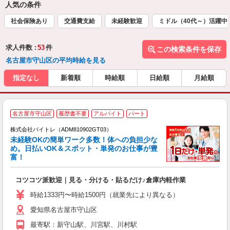
人気の条件
社会保険あり
交通費支給
未経験歓迎
ミドル（40代～）活躍中
求人件数 :
53
件
この検索条件を保存
名古屋市守山区の平均時給を見る
指定なし
新着順
時給順
日給順
月給順
名古屋市守山区
履歴書不要
アルバイト
パート
株式会社バイトレ（ADM810902GT03）
未経験OKの簡単ワーク多数！体への負担少な
め。日払いOK＆スポット・単発のお仕事が豊
富！
ス
ロ
コツコツ派歓迎｜見る・分ける・貼るだけ♪倉庫内軽作業
即
活
時給1333円〜時給1500円（就業先により異なる）
（
愛知県名古屋市守山区
短
K
最寄駅：新守山駅、川宮駅、川村駅
日