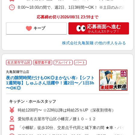
h
8:00〜18:00の間で、週2日、1日3時間〜OK！ ※土日のみ
勤
応募締め切り2026/08/31 23:59まで
応募画面へ進む
キープ
かんたん3ステップ！
株式会社丸亀製麺
の他の求人をみる
名古屋市守山区
履歴書不要
アルバイト
パート
丸亀製麺守山店
夜の隙間時間だけもOK◎まかない有♪【シフト
1週間毎】しゅふさん活躍中！週2日〜／1日3h
〜OK◎
ル
キッチン・ホールスタッフ
入
者
時給1200円〜 ☆22時以降は時給25％UP（深夜割増有）
歓
愛知県名古屋市守山区小幡宮ノ腰１０－１２
～
り
「小幡駅」徒歩10分、交差点千代田と城下東の間 ★車・バイク通
O