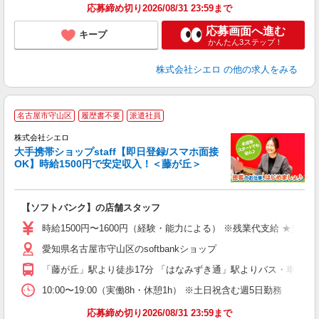
応募締め切り2026/08/31 23:59まで
応募画面へ進む
キープ
かんたん3ステップ！
株式会社シエロ
の他の求人をみる
★
名古屋市守山区
履歴書不要
派遣社員
♪
株式会社シエロ
大手携帯ショップstaff【即日登録/スマホ面接
OK】時給1500円で安定収入！＜藤が丘＞
務
即
【ソフトバンク】の店舗スタッフ
躍
ー
時給1500円〜1600円（経験・能力による） ※残業代支給 ★交通
自
愛知県名古屋市守山区のsoftbankショップ
ど
「藤が丘」駅より徒歩17分 「はなみずき通」駅よりバス・車8分
10:00〜19:00（実働8h・休憩1h） ※土日祝含む週5日勤務
応募締め切り2026/08/31 23:59まで