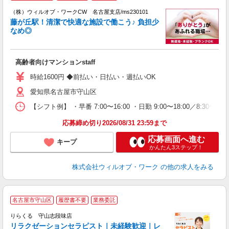
（株）ウィルオブ・ワークCW 名古屋支店/ms230101
□
藤が丘駅！清潔で快適な施設で働こう♪ 負担少
タ
なめ◎
入
場
第
高齢者向けマンションstaff
ミ
～
時給1600円 ◆前払い・日払い・週払いOK
務
愛知県名古屋市守山区
煙
社
【シフト例】 ・早番 7:00〜16:00 ・日勤 9:00〜18:00／8:
応募締め切り2026/08/31 23:59まで
応募画面へ進む
キープ
かんたん3ステップ！
株式会社ウィルオブ・ワーク
の他の求人をみる
名古屋市守山区
履歴書不要
業務委託
りらくる 守山志段味店
学
リラクゼーションセラピスト｜未経験歓迎｜レ