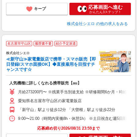
応募画面へ進む
キープ
かんたん3ステップ！
株式会社シエロ
の他の求人をみる
★
名古屋市守山区
履歴書不要
紹介予定派遣
♪
株式会社シエロ
≪新守山≫家電量販店で携帯・スマホ販売【即
日登録/スマホ面接OK】◆直接雇用を目指すチ
ャンスです☆
い
即
人気機種に詳しくなれる携帯販売【au】
あ
月給273200円〜 ※残業手当別途支給 ※研修期間6か月・時給15
通
愛知県名古屋市守山区の家電量販店
役
「新守山」駅より徒歩12分 「大曽根」駅より徒歩22分
9:00〜21:00（時間内実働8h・休憩1h） ※土日祝含む週5日勤務
応募締め切り2026/08/31 23:59まで