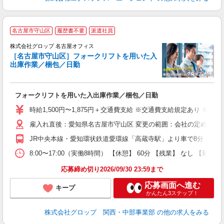
名古屋市守山区
履歴書不要
派遣社員
株式会社グロップ 名古屋オフィス
［名古屋市守山区］フォークリフトを用いた入
出庫作業／梱包／日勤
出
フォークリフトを用いた入出庫作業／梱包／日勤
履
婦
時給1,500円〜1,875円＋交通費支給 ※交通費支給規定あり ※残
～
雇入れ直後：愛知県名古屋市守山区 変更の範囲：会社の定める就
煙
率
JR中央本線・愛知環状鉄道愛環線「高蔵寺駅」より車で8分 JR中央
制
8:00〜17:00（実働8時間） 【休憩】 60分 【残業】 な
応募締め切り2026/09/30 23:59まで
応募画面へ進む
キープ
かんたん3ステップ！
株式会社グロップ 関西・中部事業部
の他の求人をみる