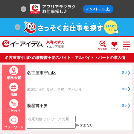
東海
の求人
▼エリア変更
名古屋市守山区の履歴書不要のバイト・アルバイト・パートの求人情
報一覧
名古屋市守山区
選択
勤務地/駅
未設定
例）食品、事務、アパレル
選択
職種
履歴書不要
選択
こだわり
を含まない
フリーワード