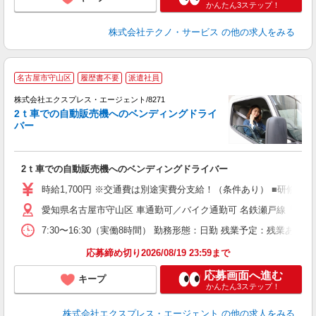
かんたん3ステップ！
株式会社テクノ・サービス
の他の求人をみる
●
名古屋市守山区
履歴書不要
派遣社員
帯
―
株式会社エクスプレス・エージェント/8271
へ
2ｔ車での自動販売機へのベンディングドライ
程
バー
即
ブ
み
2ｔ車での自動販売機へのベンディングドライバー
時給1,700円 ※交通費は別途実費分支給！（条件あり） ■研修期間
愛知県名古屋市守山区 車通勤可／バイク通勤可 名鉄瀬戸線「小幡駅
7:30〜16:30（実働8時間） 勤務形態：日勤 残業予定：残業
応募締め切り2026/08/19 23:59まで
応募画面へ進む
キープ
かんたん3ステップ！
株式会社エクスプレス・エージェント
の他の求人をみる