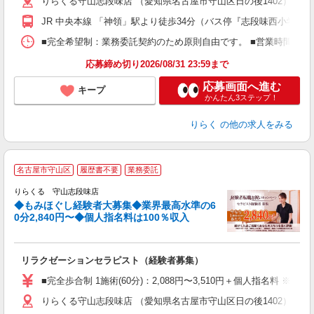
りらくる守山志段味店 （愛知県名古屋市守山区日の後1402）
躍
額
JR 中央本線 「神領」駅より徒歩34分（バス停『志段味西小学校
間
ス
■完全希望制：業務委託契約のため原則自由です。 ■営業時間帯（9
K.
応募締め切り2026/08/31 23:59まで
応募画面へ進む
キープ
かんたん3ステップ！
りらく
の他の求人をみる
◆
名古屋市守山区
履歴書不要
業務委託
円
りらくる 守山志段味店
◆もみほぐし経験者大募集◆業界最高水準の6
0分2,840円〜◆個人指名料は100％収入
に
間
リラクゼーションセラピスト（経験者募集）
入
た
■完全歩合制 1施術(60分)：2,088円〜3,510円＋個人指名料 
主
りらくる守山志段味店 （愛知県名古屋市守山区日の後1402）
躍