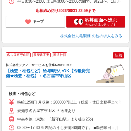
平
平日8:30〜23:00 土日祝8:00〜23:00の間で、週2
型
応募締め切り2026/08/31 23:59まで
応募画面へ進む
キープ
かんたん3ステップ！
株式会社丸亀製麺
の他の求人をみる
名古屋市守山区
履歴書不要
派遣社員
新着
す
株式会社テクノ・サービス/お仕事No/0861996
【検査・梱包など】給与即払いOK【冷暖房完
備★検査・梱包】：名古屋市守山区
ノ
検査・梱包など
履
週
時給1250円 月収例：200000円以上（残業・休日出勤手当て等が
愛知県名古屋市守山区 ＊送迎あり
中央本線（東海）「新守山駅」より徒歩25分
08:30〜17:30 ※表記のうち実働8時間です。 ■勤務曜日：月