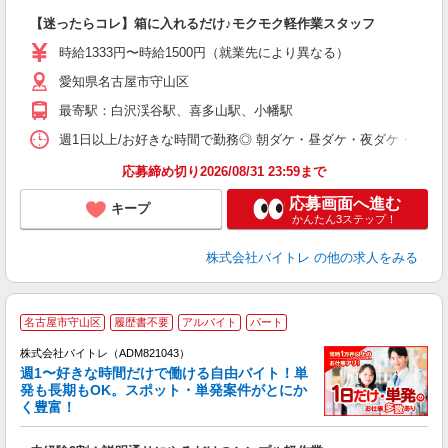
ロ
【迷ったらコレ】箱に入れるだけ♪モクモク軽作業スタッフ
即
活
時給1333円〜時給1500円（就業先により異なる）
（
愛知県名古屋市守山区
短
K
最寄駅：白沢渓谷駅、喜多山駅、小幡駅
日
髪
週1日以上/お好きな時間で勤務◎ 朝ダケ・昼ダケ・夜ダケ・夜勤など、 ご自
応募締め切り2026/08/31 23:59まで
応募画面へ進む
キープ
かんたん3ステップ！
株式会社バイトレ
の他の求人をみる
名古屋市守山区
履歴書不要
アルバイト
パート
株式会社バイトレ（ADM821043）
週1〜好きな時間だけで働ける自由バイト！単
発も長期もOK。スポット・単発案件がとにか
も
く豊富！
気