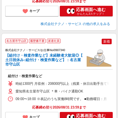
応募締め切り2026/08/31 23:59まで
応募画面へ進む
キープ
かんたん3ステップ！
株式会社テクノ・サービス
の他の求人をみる
名古屋市守山区
履歴書不要
派遣社員
新着
株式会社テクノ・サービス/お仕事No/0907340
気
【組付け・検査作業など】未経験者大歓迎◎【
土日祝休み♪組付け・検査作業など】：名古屋
市守山区
は
組付け・検査作業など
履
週
時給1300円 月収例：208000円以上（残業・休日出勤手当て等が
愛知県名古屋市守山区 ＊車・バイク通勤OK
09:00〜18:00 ※表記のうち実働8時間です。 ■勤務曜日：月
応募締め切り2026/08/31 23:59まで
応募画面へ進む
キープ