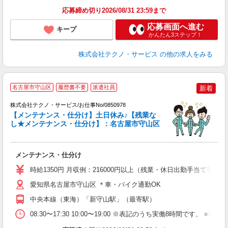
応募締め切り2026/08/31 23:59まで
応募画面へ進む
キープ
かんたん3ステップ！
株式会社テクノ・サービス
の他の求人をみる
名古屋市守山区
履歴書不要
派遣社員
新着
の
株式会社テクノ・サービス/お仕事No/0850978
【メンテナンス・仕分け】土日休み♪【残業な
し★メンテナンス・仕分け】：名古屋市守山区
大
メンテナンス・仕分け
履
高
時給1350円 月収例：216000円以上（残業・休日出勤手当て等が
愛知県名古屋市守山区 ＊車・バイク通勤OK
中央本線（東海）「新守山駅」（最寄駅）
08:30〜17:30 10:00〜19:00 ※表記のうち実働8時間です