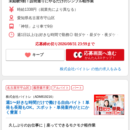
未経験9割！説明通りにやるだけのシンプル軽作業
即
活
時給1338円（就業先により異なる）
（
愛知県名古屋市守山区
短
K
「神領」より車で9分
日
髪
週1日以上/お好きな時間で勤務◎ 朝ダケ・昼ダケ・夜ダケ・夜勤など、 ご自
応募締め切り2026/08/31 23:59まで
応募画面へ進む
キープ
かんたん3ステップ！
株式会社バイトレ
の他の求人をみる
名古屋市守山区
履歴書不要
アルバイト
パート
株式会社バイトレ（ADM819216）
週1〜好きな時間だけで働ける自由バイト！単
発も長期もOK。スポット・単発案件がとにか
も
く豊富！
気
久しぶりのお仕事に｜座ってできるモクモク軽作業
即