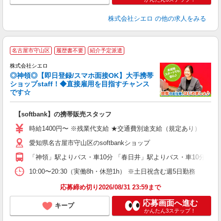
株式会社シエロ
の他の求人をみる
★
名古屋市守山区
履歴書不要
紹介予定派遣
♪
株式会社シエロ
◎神領◎【即日登録/スマホ面接OK】大手携帯
ショップstaff！◆直接雇用を目指すチャンス
です☆
理
【softbank】の携帯販売スタッフ
即
時給1400円〜 ※残業代支給 ★交通費別途支給（規定あり） ゜+゜
あ
愛知県名古屋市守山区のsoftbankショップ
K
「神領」駅よりバス・車10分 「春日井」駅よりバス・車10分
貸
10:00〜20:30（実働8h・休憩1h） ※土日祝含む週5日勤務
応募締め切り2026/08/31 23:59まで
応募画面へ進む
キープ
かんたん3ステップ！