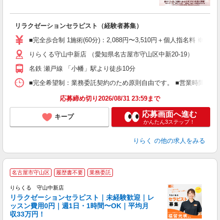
に
間
リラクゼーションセラピスト（経験者募集）
入
た
■完全歩合制 1施術(60分)：2,088円〜3,510円＋個人指名料 
主
りらくる守山中新店 （愛知県名古屋市守山区中新20-19）
躍
額
名鉄 瀬戸線 「小幡」駅より徒歩10分
間
ス
■完全希望制：業務委託契約のため原則自由です。 ■営業時間帯（9
K.
応募締め切り2026/08/31 23:59まで
応募画面へ進む
キープ
かんたん3ステップ！
りらく
の他の求人をみる
名古屋市守山区
履歴書不要
業務委託
りらくる 守山中新店
学
リラクゼーションセラピスト｜未経験歓迎｜レ
ッスン費用0円｜週1日・1時間〜OK｜平均月
収33万円！