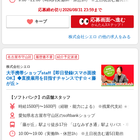
応募締め切り2026/08/31 23:59まで
応募画面へ進む
キープ
かんたん3ステップ！
株式会社シエロ
の他の求人をみる
★
名古屋市守山区
履歴書不要
紹介予定派遣
♪
株式会社シエロ
大手携帯ショップstaff【即日登録/スマホ面接
OK】◆直接雇用を目指すチャンスです☆＜藤
が丘＞
務
即
【ソフトバンク】の店舗スタッフ
躍
ー
時給1500円〜1600円（経験・能力による） ※残業代支給 ★交通
自
愛知県名古屋市守山区のsoftbankショップ
ど
「藤が丘」駅より徒歩17分 「はなみずき通」駅よりバス・車8分
10:00〜19:00（実働8h・休憩1h） ※土日祝含む週5日勤務