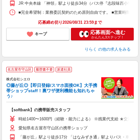
額
JR 中央本線 「神領」駅より徒歩34分（バス停『志段味西小学校
間
ス
■完全希望制：業務委託契約のため原則自由です。 ■営業時間帯（9
K.
応募締め切り2026/08/31 23:59まで
応募画面へ進む
キープ
かんたん3ステップ！
りらく
の他の求人をみる
★
名古屋市守山区
履歴書不要
派遣社員
♪
株式会社シエロ
◎藤が丘◎【即日登録/スマホ面接OK】大手携
帯ショップstaff！裏ワザ便利機能も知れちゃ
う♪
理
【softbank】の携帯販売スタッフ
即
時給1400〜1600円（経験・能力による） ※残業代支給 ★交通費
あ
愛知県名古屋市守山区の携帯ショップ
K
「藤が丘」駅より徒歩17分 「はなみずき通」駅よりバス・車8分
貸