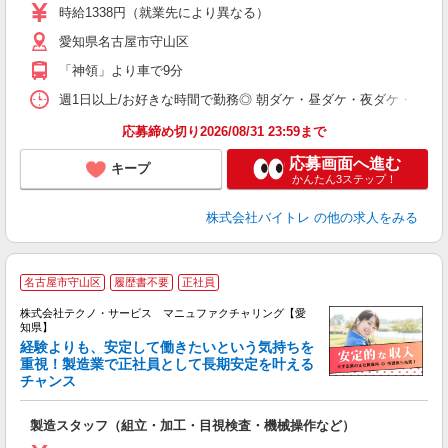
活
時給1338円（就業先により異なる）
（
愛知県名古屋市守山区
短
K
「神領」より車で9分
日
髪
週1日以上/お好きな時間で勤務◎ 朝ダケ・昼ダケ・夜ダケ・夜勤など、 ご自
応募締め切り2026/08/31 23:59まで
応募画面へ進む
キープ
かんたん3ステップ！
株式会社バイトレ
の他の求人をみる
名古屋市守山区
履歴書不要
正社員
株式会社テクノ・サービス マニュファクチャリング【愛
知県】
経験よりも、安定して働きたいという気持ちを
重視！製造業で正社員として長期安定を叶える
チャンス
く
入
製造スタッフ（組立・加工・目視検査・機械操作など）
未