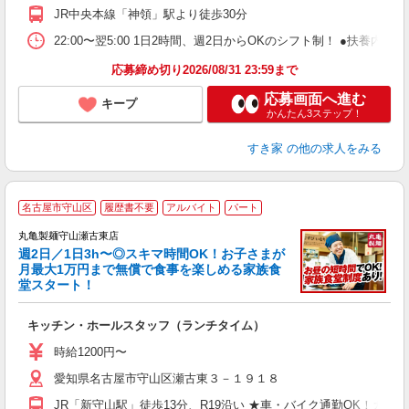
社
JR中央本線「神領」駅より徒歩30分
22:00〜翌5:00 1日2時間、週2日からOKのシフト制！ ●扶養内勤務
応募締め切り2026/08/31 23:59まで
応募画面へ進む
キープ
かんたん3ステップ！
すき家
の他の求人をみる
名古屋市守山区
履歴書不要
アルバイト
パート
丸亀製麺守山瀬古東店
週2日／1日3h〜◎スキマ時間OK！お子さまが
月最大1万円まで無償で食事を楽しめる家族食
堂スタート！
ル
キッチン・ホールスタッフ（ランチタイム）
入
者
時給1200円〜
不
愛知県名古屋市守山区瀬古東３－１９１８
中
り
JR「新守山駅」徒歩13分、R19沿い ★車・バイク通勤OK！