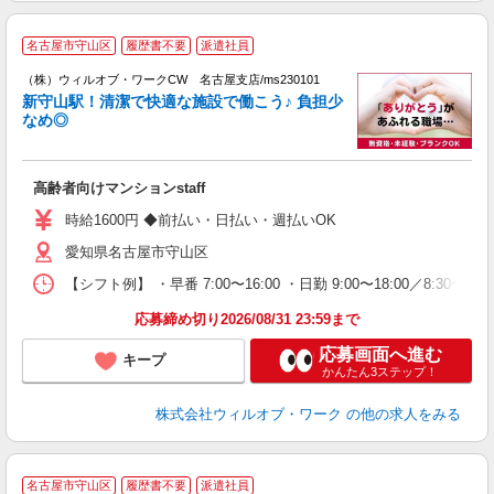
名古屋市守山区
履歴書不要
派遣社員
（株）ウィルオブ・ワークCW 名古屋支店/ms230101
□
新守山駅！清潔で快適な施設で働こう♪ 負担少
タ
なめ◎
入
場
第
高齢者向けマンションstaff
ミ
～
時給1600円 ◆前払い・日払い・週払いOK
務
愛知県名古屋市守山区
煙
社
【シフト例】 ・早番 7:00〜16:00 ・日勤 9:00〜18:00／8:
応募締め切り2026/08/31 23:59まで
応募画面へ進む
キープ
かんたん3ステップ！
株式会社ウィルオブ・ワーク
の他の求人をみる
名古屋市守山区
履歴書不要
派遣社員