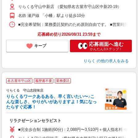
主
りらくる守山中新店 （愛知県名古屋市守山区中新20-19）
躍
額
名鉄 瀬戸線 「小幡」駅より徒歩10分
間
ス
■完全希望制：業務委託契約のため原則自由です。 ■営業時間帯（9
K.
応募締め切り2026/08/31 23:59まで
応募画面へ進む
キープ
かんたん3ステップ！
りらく
の他の求人をみる
名古屋市守山区
履歴書不要
業務委託
り
りらくる 守山志段味店
た
りらくるワークあるある、早く言いたい〜♪こ
んな楽しさ、やりがいがありますよ！気になっ
ー
たらすぐ応募！
る
リラクゼーションセラピスト
入
た
■完全歩合制 1施術(60分)：2,088円〜3,510円＋個人指名料 ※
主