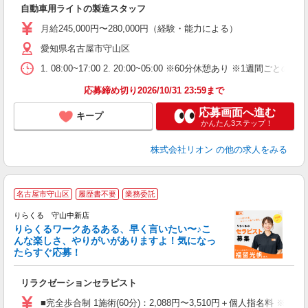
自動車用ライトの製造スタッフ
入
場
月給245,000円〜280,000円（経験・能力による）
タ
愛知県名古屋市守山区
額
業
1. 08:00~17:00 2. 20:00~05:00 ※60分休憩あり ※1週間ごとの2
あ
応募締め切り2026/10/31 23:59まで
応募画面へ進む
キープ
かんたん3ステップ！
株式会社リオン
の他の求人をみる
名古屋市守山区
履歴書不要
業務委託
り
りらくる 守山中新店
た
りらくるワークあるある、早く言いたい〜♪こ
んな楽しさ、やりがいがありますよ！気になっ
ー
たらすぐ応募！
る
リラクゼーションセラピスト
入
た
■完全歩合制 1施術(60分)：2,088円〜3,510円＋個人指名料 ※