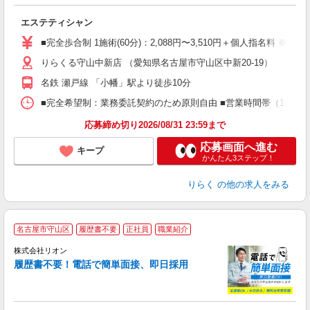
目
エステティシャン
入
た
■完全歩合制 1施術(60分)：2,088円〜3,510円＋個人指名料 ※
主
りらくる守山中新店 （愛知県名古屋市守山区中新20-19）
躍
額
名鉄 瀬戸線 「小幡」駅より徒歩10分
間
ス
■完全希望制：業務委託契約のため原則自由 ■営業時間帯（10:00
K.
応募締め切り2026/08/31 23:59まで
応募画面へ進む
キープ
かんたん3ステップ！
りらく
の他の求人をみる
名古屋市守山区
履歴書不要
正社員
職業紹介
株式会社リオン
履歴書不要！電話で簡単面接、即日採用
家
社