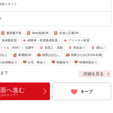
製造スタッフ
市
履歴書不要
Web面接OK
友達と応募OK
未経験歓迎
経験者・有資格者歓迎
フリーター歓迎
ミドル（40代～）活躍中
高収入・高額
昇給あり
週払い
日以上
車通勤OK
残業ほぼなし
残業少なめ(月20h未満)
社会保険あり
社宅・寮あり
制服貸与
研修制度あり
9 まで
詳細を見る
画面へ進む
キープ
ん3ステップ！