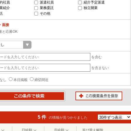
約社員
派遣社員
紹介予定派遣
業紹介
業務委託
独立開業
託
その他
・面接
達と応募OK
を含む
を含まない
なし
本日掲載
締切間近
この検索条件を保存
条件で検索
5 件
の情報が見つかりました
日給順
月給順
並び替え解除