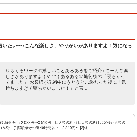
言いたい〜♪こんな楽しさ、やりがいがありますよ！気になっ
りらくるワークの嬉しいことあるあるをご紹介♪ こーんな楽
しさがありますよ((´∀｀*)) あるある1/ 施術後の「寝ちゃっ
てました」 お客様が施術中にうとうと…終わった後に「気
持ちよすぎて寝ちゃいました！」と言...
施術(60分)：2,088円〜3,510円＋個人指名料 ※個人指名料はお客様から指名
発生 [1]経験者かつ週40時間以上 2,840円〜 [2]経...