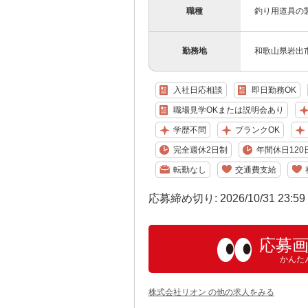
職種
釣り用道具の
勤務地
和歌山県岩出
入社日応相談
即日勤務OK
職場見学OKまたは説明会あり
学歴不問
ブランクOK
完全週休2日制
年間休日120
転勤なし
交通費支給
応募締め切り: 2026/10/31 23:5
応募
かんた
株式会社リオン の他の求人をみる