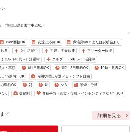
ャン
 （和歌山県岩出市中迫61）
Web面接OK
友達と応募OK
職場見学OKまたは説明会あり
者歓迎
女性活躍中
主婦・主夫歓迎
フリーター歓迎
ミドル（40代～）活躍中
エルダー（50代～）活躍中
収入・高額
週1日勤務OK
週2～3日勤務OK
10時～勤務OK
日4h以内）OK
時間や曜日が選べる・シフト自由
み勤務OK
朝
昼
夕方
禁煙・分煙
クOK
登録制
各種手当（家族・役職・インセンティブなど）あり
9 まで
詳細を見る