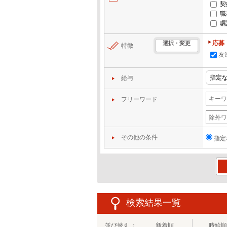
契
職
嘱
応募
選択・変更
特徴
友
給与
フリーワード
その他の条件
指定
この
検索結果一覧
並び替え ：
新着順
時給順