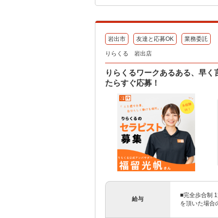
岩出市
友達と応募OK
業務委託
りらくる 岩出店
りらくるワークあるある、早く
たらすぐ応募！
■完全歩合制 1
給与
を頂いた場合のみ