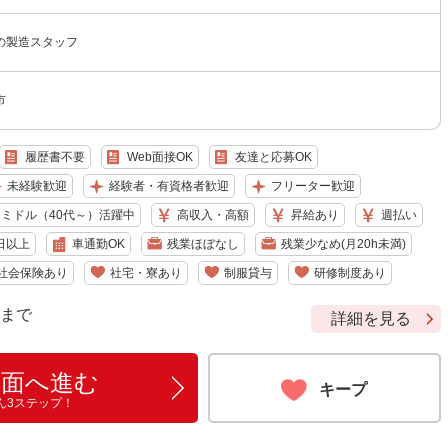
の製造スタッフ
市
履歴書不要
Web面接OK
友達と応募OK
未経験歓迎
経験者・有資格者歓迎
フリーター歓迎
ミドル（40代～）活躍中
高収入・高額
昇給あり
週払い
日以上
車通勤OK
残業ほぼなし
残業少なめ(月20h未満)
社会保険あり
社宅・寮あり
制服貸与
研修制度あり
9 まで
詳細を見る
画面へ進む
キープ
ん3ステップ！