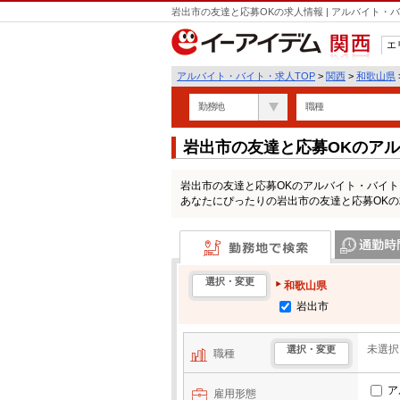
岩出市の友達と応募OKの求人情報 | アルバイト
エ
関西
アルバイト・バイト・求人TOP
>
関西
>
和歌山県
勤務地
職種
岩出市の友達と応募OKのア
岩出市の友達と応募OKのアルバイト・バイ
あなたにぴったりの岩出市の友達と応募OK
勤務地で検索
通勤時間・区
選択・変更
和歌山県
岩出市
未選択
選択・変更
職種
ア
雇用形態