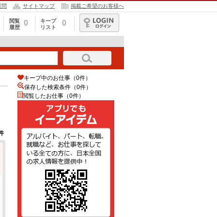
質問
サイトマップ
掲載ご希望のお客様へ
閲覧
キープ
0
0
履歴
リスト
ログイン
キープ中のお仕事（0件）
保存した検索条件（
0
件）
閲覧したお仕事（0件）
件