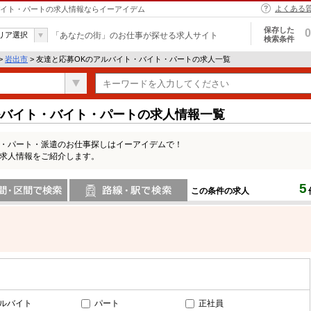
よくある
・バイト・パートの求人情報ならイーアイデム
保存した
0
リア選択
「あなたの街」のお仕事が探せる求人サイト
検索条件
>
岩出市
> 友達と応募OKのアルバイト・バイト・パートの求人一覧
ルバイト・バイト・パートの求人情報一覧
ト・パート・派遣のお仕事探しはイーアイデムで！
の求人情報をご紹介します。
5
この条件の求人
間で検索
路線・駅・駅で検索
ルバイト
パート
正社員