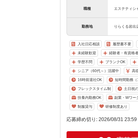
職種
エステティシ
勤務地
りらくる岩出店
入社日応相談
履歴書不要
未経験歓迎
経験者・有資格
学歴不問
ブランクOK
シニア（60代～）活躍中
高
16時前退社OK
短時間勤務（1
フレックスタイム制
土日祝の
扶養内勤務OK
副業・Wワー
制服貸与
研修制度あり
応募締め切り: 2026/08/31 23:5