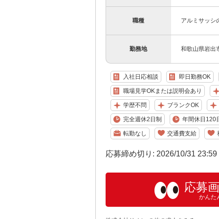
職種
アルミサッシ
勤務地
和歌山県岩出
入社日応相談
即日勤務OK
職場見学OKまたは説明会あり
学歴不問
ブランクOK
完全週休2日制
年間休日120
転勤なし
交通費支給
応募締め切り: 2026/10/31 23:5
応募
かんた