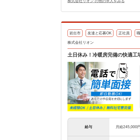
株式会社リオン の他の求人をみる
岩出市
友達と応募OK
正社員
株式会社リオン
土日休み！冷暖房完備の快適工
給与
月給245,00