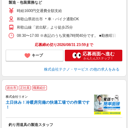
製造・包装業務など
履
ミ
時給1600円交通費全額支給
通
和歌山県岩出市 ＊車・バイク通勤OK
和歌山線「岩出駅」より徒歩25分
08:30〜17:00 ※表記のうち実働7時間40分です。 ■勤務曜日
応募締め切り2026/08/31 23:59まで
応募画面へ進む
キープ
かんたん3ステップ！
株式会社テクノ・サービス
の他の求人をみる
岩出市
正社員
職業紹介
株式会社リオン
土日休み！冷暖房完備の快適工場での作業です
！
家
社
釣り用道具の製造スタッフ
入