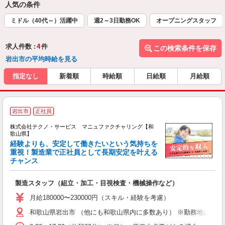
人気の条件
ミドル（40代～）活躍中
週2～3日勤務OK
オープニングスタッフ
求人件数 :
4
件
この検索条件を保存
岩出市の平均時給を見る
指定なし
新着順
時給順
日給順
月給順
岩出市
正社員
株式会社テクノ・サービス マニュファクチャリング【和
歌山県】
経験よりも、安定して働きたいという気持ちを
重視！製造業で正社員として長期安定を叶える
チャンス
く
入
製造スタッフ（組立・加工・目視検査・機械操作など）
未
あ
月給180000〜230000円（スキル・経験を考慮）
遣
和歌山県岩出市 （他にも和歌山県内に多数あり） ※勤務地はご希