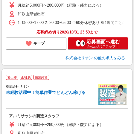
場
月給245,000円〜280,000円（経験・能力による）
タ
和歌山県岩出市
額
業
1. 08:00~17:00 2. 20:00~05:00 ※60分休憩あり ※1週間ごとの2
あ
応募締め切り2026/10/31 23:59まで
応募画面へ進む
キープ
かんたん3ステップ！
株式会社リオン
の他の求人をみる
岩出市
正社員
職業紹介
株式会社リオン
未経験活躍中！簡単作業でどんどん稼げる
家
社
アルミサッシの製造スタッフ
入
場
月給245,000円〜280,000円（経験・能力による）
タ
和歌山県岩出市
額