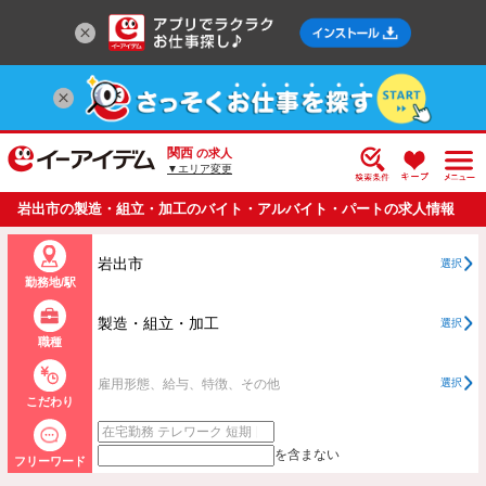
関西
の求人
▼エリア変更
岩出市の製造・組立・加工のバイト・アルバイト・パートの求人情報
一覧
岩出市
選択
勤務地/駅
製造・組立・加工
選択
職種
雇用形態、給与、特徴、その他
選択
こだわり
を含まない
フリーワード