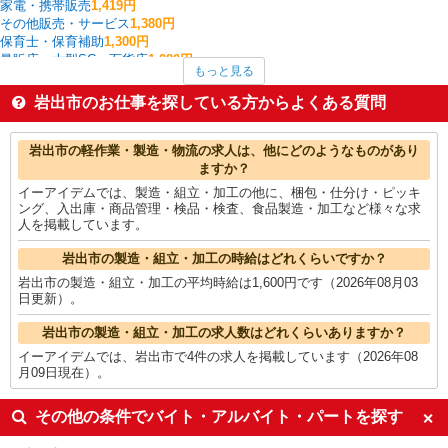
家電・携帯販売
1,419円
その他販売・サービス
1,380円
保育士・保育補助
1,300円
量販店・大型SC・百貨店
1,280円
もっと見る
施設警備・交通誘導警備・駐車輪場管理・イベント警備
1,250円
介護職・ヘルパー
1,221円
岩出市のお仕事を探している方からよくある質問
ファストフード・デリ
1,203円
ホテル・ブライダル・葬祭
1,200円
岩出市の他の職種の平均時給を見る
岩出市の軽作業・製造・物流の求人は、他にどのようなものがあり
ますか？
イーアイデムでは、製造・組立・加工の他に、梱包・仕分け・ピッキ
ング、入出庫・商品管理・検品・検査、食品製造・加工など様々な求
人を掲載しています。
岩出市の製造・組立・加工の時給はどれくらいですか？
岩出市の製造・組立・加工の平均時給は1,600円です（2026年08月03
日更新）。
岩出市の製造・組立・加工の求人数はどれくらいありますか？
イーアイデムでは、岩出市で4件の求人を掲載しています（2026年08
月09日現在）。
その他の条件でバイト・アルバイト・パートを探す