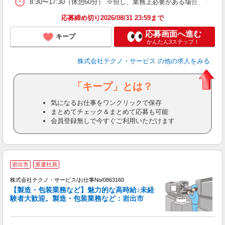
8:30〜17:30（休憩60分） ※但し、業務上必要がある場合
応募締め切り2026/08/31 23:59まで
応募画面へ進む
キープ
かんたん3ステップ！
株式会社テクノ・サービス
の他の求人をみる
「キープ」とは？
気になるお仕事をワンクリックで保存
まとめてチェック＆まとめて応募も可能
会員登録無しで今すぐご利用いただけます
岩出市
派遣社員
株式会社テクノ・サービス/お仕事No/0863160
【製造・包装業務など】魅力的な高時給♪未経
験者大歓迎。製造・包装業務など：岩出市
お
大