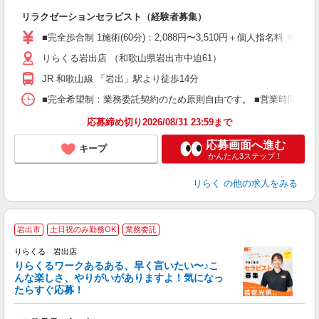
間
リラクゼーションセラピスト（経験者募集）
入
た
■完全歩合制 1施術(60分)：2,088円〜3,510円＋個人指名料 
主
りらくる岩出店 （和歌山県岩出市中迫61）
躍
額
JR 和歌山線 「岩出」駅より徒歩14分
間
ス
■完全希望制：業務委託契約のため原則自由です。 ■営業時間帯（9
K.
応募締め切り2026/08/31 23:59まで
応募画面へ進む
キープ
かんたん3ステップ！
りらく
の他の求人をみる
岩出市
土日祝のみ勤務OK
業務委託
り
りらくる 岩出店
た
りらくるワークあるある、早く言いたい〜♪こ
んな楽しさ、やりがいがありますよ！気になっ
ー
たらすぐ応募！
る