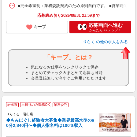
ス
■完全希望制：業務委託契約のため原則自由です。 ■営業時間帯（9
K.
応募締め切り2026/08/31 23:59まで
応募画面へ進む
キープ
かんたん3ステップ！
りらく
の他の求人をみる
「キープ」とは？
気になるお仕事をワンクリックで保存
まとめてチェック＆まとめて応募も可能
会員登録無しで今すぐご利用いただけます
◆
岩出市
土日祝のみ勤務OK
業務委託
円
りらくる 岩出店
◆もみほぐし経験者大募集◆業界最高水準の6
0分2,840円〜◆個人指名料は100％収入
に