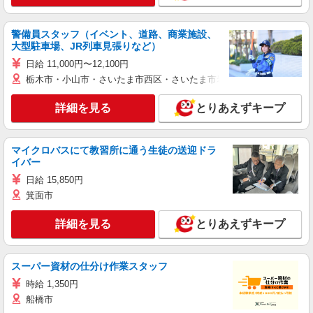
警備員スタッフ（イベント、道路、商業施設、
大型駐車場、JR列車見張りなど）
日給 11,000円〜12,100円
栃木市・小山市・さいたま市西区・さいたま市岩槻区・久喜市・蓮田
詳細を見る
とりあえずキープ
マイクロバスにて教習所に通う生徒の送迎ドラ
イバー
日給 15,850円
箕面市
詳細を見る
とりあえずキープ
スーパー資材の仕分け作業スタッフ
時給 1,350円
船橋市