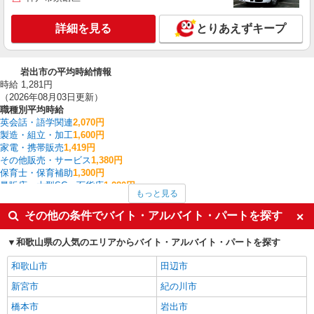
詳細を見る
とりあえずキープ
岩出市の平均時給情報
時給 1,281円
（2026年08月03日更新）
職種別平均時給
英会話・語学関連
2,070円
製造・組立・加工
1,600円
家電・携帯販売
1,419円
その他販売・サービス
1,380円
保育士・保育補助
1,300円
量販店・大型SC・百貨店
1,280円
もっと見る
施設警備・交通誘導警備・駐車輪場管理・イベント警備
1,250円
介護職・ヘルパー
1,221円
その他の条件でバイト・アルバイト・パートを探す
ファストフード・デリ
1,203円
ホテル・ブライダル・葬祭
1,200円
和歌山県の人気のエリアからバイト・アルバイト・パートを探す
岩出市の他の職種の平均時給を見る
和歌山市
田辺市
新宮市
紀の川市
橋本市
岩出市