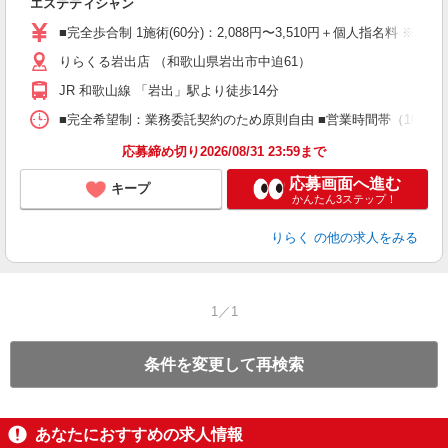
エステティシャン
入
た
■完全歩合制 1施術(60分)：2,088円〜3,510円＋個人指名料 ※
主
りらくる岩出店 （和歌山県岩出市中迫61）
躍
額
JR 和歌山線 「岩出」駅より徒歩14分
間
ス
■完全希望制：業務委託契約のため原則自由 ■営業時間帯（10:00
K.
応募締め切り2026/08/31 23:59まで
応募画面へ進む
キープ
かんたん3ステップ！
りらく
の他の求人をみる
1／1
条件を変更して再検索
あなたにおすすめの求人情報