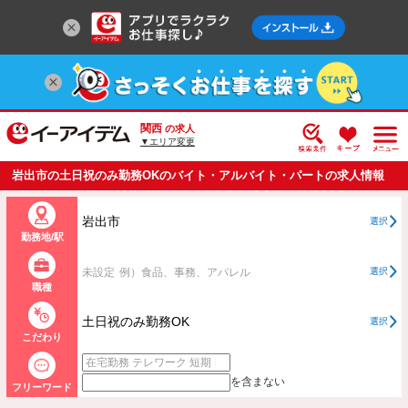
関西
の求人
▼エリア変更
岩出市の土日祝のみ勤務OKのバイト・アルバイト・パートの求人情報
一覧
岩出市
選択
勤務地/駅
未設定
例）食品、事務、アパレル
選択
職種
土日祝のみ勤務OK
選択
こだわり
を含まない
フリーワード