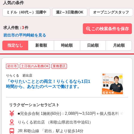
人気の条件
ミドル（40代～）活躍中
週2～3日勤務OK
オープニングスタッフ
求人件数 :
3
件
この検索条件を保存
岩出市の平均時給を見る
指定なし
新着順
時給順
日給順
月給順
岩出市
土日祝のみ勤務OK
業務委託
りらくる 岩出店
「やりたいこととの両立！りらくるなら1日1
時間から、あなたのペースで働けます。
日
リラクゼーションセラピスト
入
た
■完全歩合制 1施術(60分)：2,088円〜3,510円＋個人指名料 ※
主
りらくる岩出店 （和歌山県岩出市中迫61）
躍
額
JR 和歌山線 「岩出」駅より徒歩14分
間