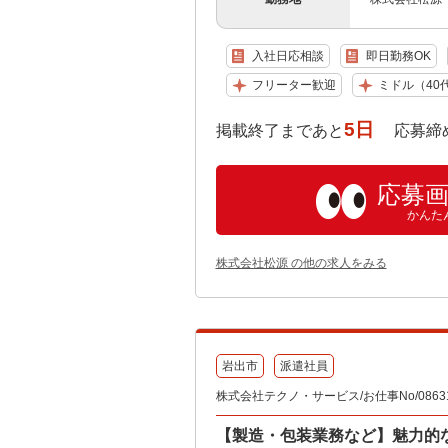
入社日応相談
即日勤務OK
フリーター歓迎
ミドル（40
5日
掲載終了まであと
応募締め切り:
応募
かんた
株式会社松源 の他の求人をみる
岩出市
派遣社員
株式会社テクノ・サービス/お仕事No/08631
【製造・包装業務など】魅力的