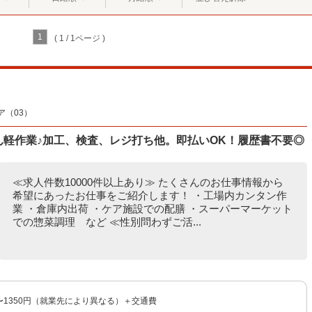
1
( 1 / 1ページ )
（03）
たん軽作業♪加工、検査、レジ打ち他。即払いOK！履歴書不要◎
≪求人件数10000件以上あり≫ たくさんのお仕事情報から
希望にあったお仕事をご紹介します！ ・工場内カンタン作
業 ・倉庫内出荷 ・ケア施設での配膳 ・スーパーマーケット
での惣菜調理 など ≪性別問わずご活...
円〜1350円（就業先により異なる）＋交通費