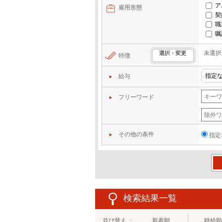
ア
雇用形態
契
職
嘱
未選択
選択・変更
特徴
給与
フリーワード
その他の条件
指定
この
検索結果一覧
並び替え ：
新着順
時給順