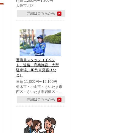
時給 1,200円〜1,200円
大阪市北区
詳細はこちらから
警備員スタッフ（イベン
ト、道路、商業施設、大型
駐車場、JR列車見張りな
ど）
日給 11,000円〜12,100円
栃木市・小山市・さいたま市
西区・さいたま市岩槻区・久
喜市・蓮田市
詳細はこちらから