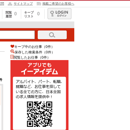
質問
サイトマップ
掲載ご希望のお客様へ
閲覧
キープ
0
0
履歴
リスト
ログイン
キープ中のお仕事（0件）
保存した検索条件（
0
件）
閲覧したお仕事（0件）
件