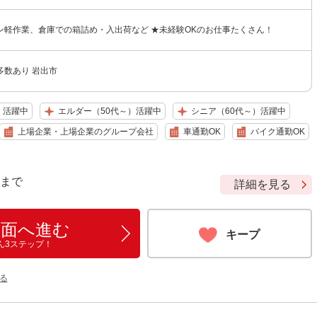
ン軽作業、倉庫での箱詰め・入出荷など ★未経験OKのお仕事たくさん！
多数あり 岩出市
）活躍中
エルダー（50代～）活躍中
シニア（60代～）活躍中
上場企業・上場企業のグループ会社
車通勤OK
バイク通勤OK
9 まで
詳細を見る
画面へ進む
キープ
ん3ステップ！
る