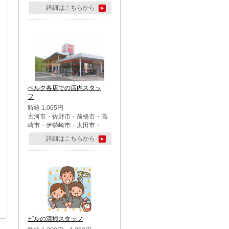
詳細はこちらから
ベルク各店での店内スタッ
フ
時給 1,065円
古河市・佐野市・前橋市・高
崎市・伊勢崎市・太田市・館
林市・藤岡市・大泉町・さい
詳細はこちらから
たま市北区・川越市・熊谷
市・行田市・秩父市・所沢
市・飯能市・東松山市・坂戸
市・鶴ケ島市・千葉市中央
区・市川市・松戸市・習志野
市・柏市・流山市・八千代
市・足立区・江戸川区・八王
子市・町田市
ビルの清掃スタッフ