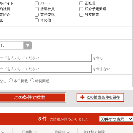
ルバイト
パート
正社員
約社員
派遣社員
紹介予定派遣
業紹介
業務委託
独立開業
託
その他
を含む
を含まない
なし
本日掲載
締切間近
この検索条件を保存
条件で検索
8 件
の情報が見つかりました
日給順
月給順
並び替え解除