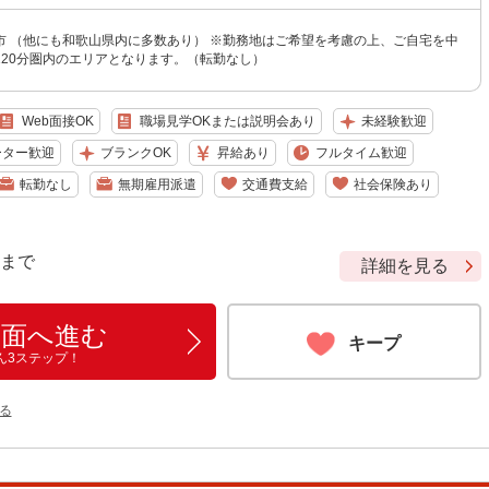
市 （他にも和歌山県内に多数あり） ※勤務地はご希望を考慮の上、ご自宅を中
120分圏内のエリアとなります。（転勤なし）
Web面接OK
職場見学OKまたは説明会あり
未経験歓迎
ーター歓迎
ブランクOK
昇給あり
フルタイム歓迎
転勤なし
無期雇用派遣
交通費支給
社会保険あり
9 まで
詳細を見る
画面へ進む
キープ
ん3ステップ！
る