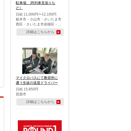
駐車場、JR列車見張りな
ど）
日給 11,000円〜12,100円
栃木市・小山市・さいたま市
西区・さいたま市岩槻区・久
喜市・蓮田市
詳細はこちらから
マイクロバスにて教習所に
通う生徒の送迎ドライバー
日給 15,850円
箕面市
詳細はこちらから