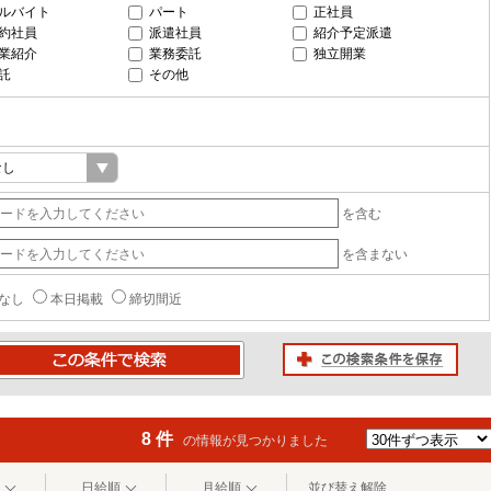
ルバイト
パート
正社員
約社員
派遣社員
紹介予定派遣
業紹介
業務委託
独立開業
託
その他
を含む
を含まない
なし
本日掲載
締切間近
この検索条件を保存
条件で検索
8 件
の情報が見つかりました
日給順
月給順
並び替え解除