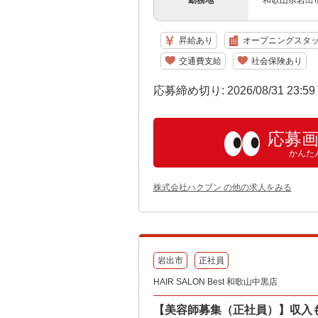
勤務地
和歌山県岩出市
昇給あり
オープニングスタ
交通費支給
社会保険あり
応募締め切り: 2026/08/31 23:5
応募
かんた
株式会社ハクブン の他の求人をみる
岩出市
正社員
HAIR SALON Best 和歌山中黒店
【美容師募集（正社員）】収入