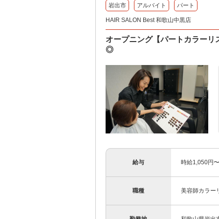
岩出市
アルバイト
パート
HAIR SALON Best 和歌山中黒店
オープニング【パートカラーリ
◎
給与
時給1,050円
職種
美容師カラー