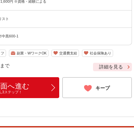
〜1,600円 ※資格・経験による
リスト
中黒600-1
ッフ
副業・WワークOK
交通費支給
社会保険あり
9 まで
詳細を見る
画面へ進む
キープ
ん3ステップ！