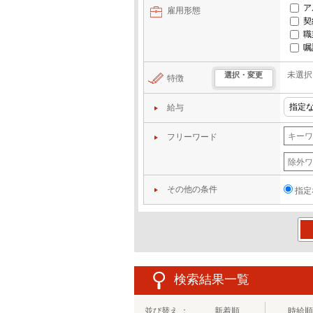
ア
雇用形態
契
職
嘱
未選択
選択・変更
特徴
給与
フリーワード
その他の条件
指定
この
検索結果一覧
並び替え ：
新着順
時給順