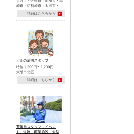
古河市・佐野市・前橋市・高
崎市・伊勢崎市・太田市・館
林市・藤岡市・大泉町・さい
詳細はこちらから
たま市北区・川越市・熊谷
市・行田市・秩父市・所沢
市・飯能市・東松山市・坂戸
市・鶴ケ島市・千葉市中央
区・市川市・松戸市・習志野
市・柏市・流山市・八千代
市・足立区・江戸川区・八王
子市・町田市
ビルの清掃スタッフ
時給 1,200円〜1,200円
大阪市北区
詳細はこちらから
警備員スタッフ（イベン
ト、道路、商業施設、大型