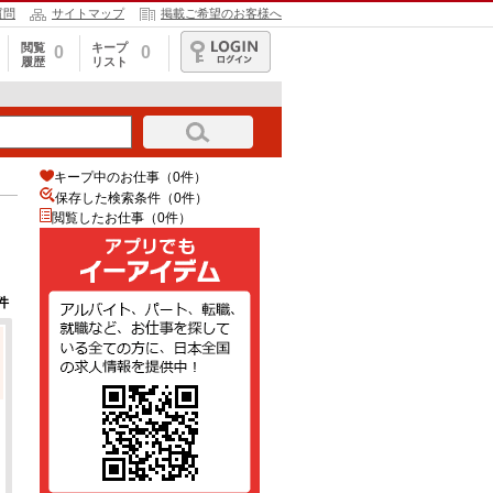
質問
サイトマップ
掲載ご希望のお客様へ
閲覧
キープ
0
0
履歴
リスト
ログイン
キープ中のお仕事（0件）
保存した検索条件（
0
件）
閲覧したお仕事（0件）
件