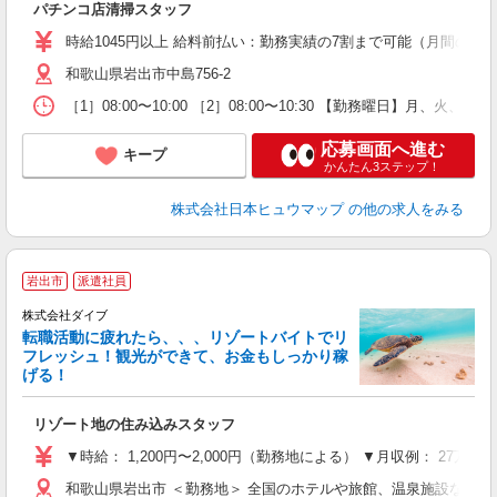
パチンコ店清掃スタッフ
り
時給1045円以上 給料前払い：勤務実績の7割まで可能（月間の上限
和歌山県岩出市中島756-2
［1］08:00〜10:00 ［2］08:00〜10:30 【勤務曜日】月、
応募画面へ進む
キープ
かんたん3ステップ！
株式会社日本ヒュウマップ
の他の求人をみる
岩出市
派遣社員
株式会社ダイブ
転職活動に疲れたら、、、リゾートバイトでリ
フレッシュ！観光ができて、お金もしっかり稼
げる！
リ
リゾート地の住み込みスタッフ
未
～
▼時給： 1,200円〜2,000円（勤務地による） ▼月収例： 27万
内
和歌山県岩出市 ＜勤務地＞ 全国のホテルや旅館、温泉施設など
O