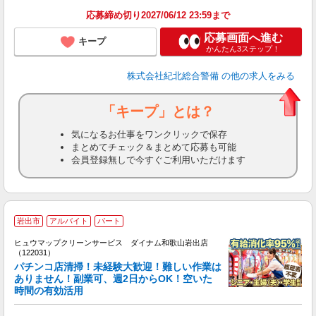
応募締め切り2027/06/12 23:59まで
応募画面へ進む
キープ
かんたん3ステップ！
株式会社紀北総合警備
の他の求人をみる
「キープ」とは？
気になるお仕事をワンクリックで保存
まとめてチェック＆まとめて応募も可能
会員登録無しで今すぐご利用いただけます
岩出市
アルバイト
パート
ヒュウマップクリーンサービス ダイナム和歌山岩出店
（122031）
パチンコ店清掃！未経験大歓迎！難しい作業は
ありません！副業可、週2日からOK！空いた
時間の有効活用
ル
未