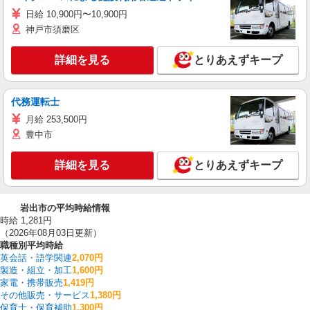
日給 10,900円〜10,900円
神戸市須磨区
詳細を見る
とりあえずキープ
代務運転士
月給 253,500円
豊中市
詳細を見る
とりあえずキープ
岩出市の平均時給情報
時給 1,281円
（2026年08月03日更新）
職種別平均時給
英会話・語学関連
2,070円
製造・組立・加工
1,600円
家電・携帯販売
1,419円
その他販売・サービス
1,380円
保育士・保育補助
1,300円