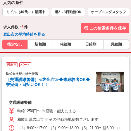
人気の条件
ミドル（40代～）活躍中
週2～3日勤務OK
オープニングスタッフ
求人件数 :
3
件
この検索条件を保存
岩出市の平均時給を見る
指定なし
新着順
時給順
日給順
月給順
岩出市
パート
も
株式会社紀北総合警備
い
［交通誘導警備］≪岩出市≫◆未経験者OK◆
寮完備・日払いOK！！
交通誘導警備
時給1250円〜 ※経験・能力による
和歌山県岩出市 ※その他勤務地多数ございます
［1］8:00〜17:00 ［2］9:00〜18:00 ［3］21:00〜翌6:00 ［4］