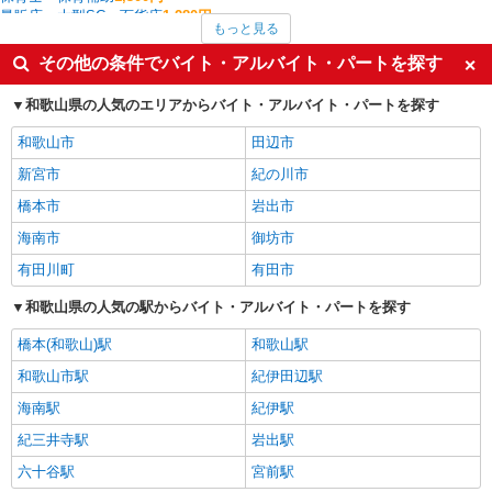
量販店・大型SC・百貨店
1,280円
もっと見る
施設警備・交通誘導警備・駐車輪場管理・イベント警備
1,250円
介護職・ヘルパー
1,221円
その他の条件でバイト・アルバイト・パートを探す
ファストフード・デリ
1,203円
ホテル・ブライダル・葬祭
1,200円
和歌山県の人気のエリアからバイト・アルバイト・パートを探す
岩出市の他の職種の平均時給を見る
和歌山市
田辺市
新宮市
紀の川市
橋本市
岩出市
海南市
御坊市
有田川町
有田市
和歌山県の人気の駅からバイト・アルバイト・パートを探す
橋本(和歌山)駅
和歌山駅
和歌山市駅
紀伊田辺駅
海南駅
紀伊駅
紀三井寺駅
岩出駅
六十谷駅
宮前駅