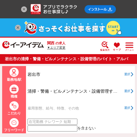
関西
の求人
▼エリア変更
岩出市の清掃・警備・ビルメンテナンス・設備管理のバイト・アルバ
イト・パートの求人情報一覧
岩出市
選択
勤務地/駅
清掃・警備・ビルメンテナンス・設備管理すべて
選択
職種
雇用形態、給与、特徴、その他
選択
こだわり
を含まない
フリーワード