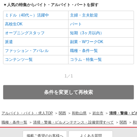
人気の特集からバイト・アルバイト・パートを探す
ミドル（40代～）活躍中
主婦・主夫歓迎
高校生OK
パート
オープニングスタッフ
短期（3ヶ月以内）
派遣
副業・WワークOK
ファッション・アパレル
職種・条件一覧
コンテンツ一覧
コラム・特集一覧
1／1
条件を変更して再検索
アルバイト・バイト・求人TOP
関西
和歌山県
岩出市
清掃・警備・ビ
職種・条件一覧
清掃・警備・ビルメンテナンス・設備管理すべて
関西
和
掲載ご希望のお客様へ
よくある質問