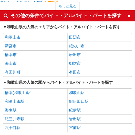
量販店・大型SC・百貨店
1,280円
もっと見る
施設警備・交通誘導警備・駐車輪場管理・イベント警備
1,250円
介護職・ヘルパー
1,221円
その他の条件でバイト・アルバイト・パートを探す
ファストフード・デリ
1,203円
ホテル・ブライダル・葬祭
1,200円
和歌山県の人気のエリアからバイト・アルバイト・パートを探す
岩出市の他の職種の平均時給を見る
和歌山市
田辺市
新宮市
紀の川市
橋本市
岩出市
海南市
御坊市
有田川町
有田市
和歌山県の人気の駅からバイト・アルバイト・パートを探す
橋本(和歌山)駅
和歌山駅
和歌山市駅
紀伊田辺駅
海南駅
紀伊駅
紀三井寺駅
岩出駅
六十谷駅
宮前駅