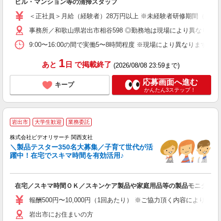
ビル・マンション等の清掃スタッフ
あ
＜正社員＞月給（経験者）28万円以上 ※未経験者研修期間（平均3
事務所／和歌山県岩出市相谷598 ◎勤務地は現場により異なります
9:00〜16:00の間で実働5〜8時間程度 ※現場により異なります 
1
あと
日
で掲載終了
(2026/08/08 23:59まで)
応募画面へ進む
キープ
かんたん3ステップ！
岩出市
大学生歓迎
業務委託
株式会社ビデオリサーチ 関西支社
＼製品テスター350名大募集／子育て世代が活
躍中！在宅でスキマ時間を有効活用♪
募
在宅／スキマ時間ＯＫ／スキンケア製品や家庭用品等の製品モニター／
報酬500円〜10,000円（1回あたり） ※ご協力頂く内容により異
岩出市にお住まいの方