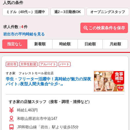
人気の条件
ミドル（40代～）活躍中
週2～3日勤務OK
オープニングスタッフ
求人件数 :
4
件
この検索条件を保存
岩出市の平均時給を見る
指定なし
新着順
時給順
日給順
月給順
岩出市
大学生歓迎
アルバイト
パート
すき家 フォレストモール岩出店
学生・フリーター活躍中！高時給が魅力の深夜
バイト♪夜型人間大集合*☆彡･.｡
つ
すき家の店舗スタッフ（接客・調理・清掃など）
履
ミ
時給1,463円
～
和歌山県岩出市中迫147
勤
り
JR和歌山線「岩出」駅より徒歩15分