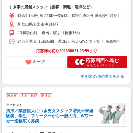
の
すき家の店舗スタッフ（接客・調理・清掃など）
履
タ
時給1,150円 ※22:00〜翌5:00：時給1,463円 ※高校生時給1,045
（
和歌山県岩出市中迫147
夜
割
JR和歌山線「岩出」駅より徒歩15分
24時間募集 1日2時間、週2日からOKのシフト制！ ※高校生のシ
応募締め切り2026/08/31 23:59まで
応募画面へ進む
キープ
かんたん3ステップ！
すき家
の他の求人をみる
岩出市
大学生歓迎
正社員
アクセント
清掃／業務拡大につき男女スタッフ増員☆未経
い
験者、学生・フリーターから一般の方、Wワー
す
カー迄幅広く募集
未