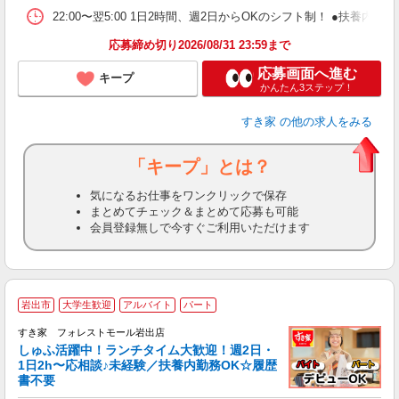
22:00〜翌5:00 1日2時間、週2日からOKのシフト制！ ●扶養内勤務
応募締め切り2026/08/31 23:59まで
応募画面へ進む
キープ
かんたん3ステップ！
すき家
の他の求人をみる
「キープ」とは？
気になるお仕事をワンクリックで保存
まとめてチェック＆まとめて応募も可能
会員登録無しで今すぐご利用いただけます
≪
岩出市
大学生歓迎
アルバイト
パート
すき家 フォレストモール岩出店
しゅふ活躍中！ランチタイム大歓迎！週2日・
安
1日2h〜応相談♪未経験／扶養内勤務OK☆履歴
書不要