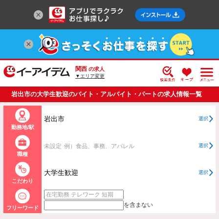
関西
の求人
▼エリア変更
岩出市の大学生歓迎のバイト・アルバイト・パートの求人情報一覧
岩出市
選択
勤務地/駅
未設定
例）食品、事務、アパレル
選択
職種
大学生歓迎
選択
こだわり
を含まない
フリーワード