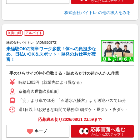
かんたん3ステップ！
株式会社バイトレ
の他の求人をみる
久御山町
アルバイト
株式会社バイトレ（ADM820573）
未経験OKの簡単ワーク多数！体への負担少な
め。日払いOK＆スポット・単発のお仕事が豊
富！
ス
ロ
手のひらサイズ中心◎数える・詰めるだけの超かんたん作業
即
活
時給1303円（就業先により異なる）
（
京都府久世郡久御山町
短
K
「淀」より車で10分 「石清水八幡宮」より送迎バスで15分 「淀」
日
髪
週1日以上/お好きな時間で勤務◎ 朝ダケ・昼ダケ・夜ダケ・夜勤など、 ご自
応募締め切り2026/08/31 23:59まで
応募画面へ進む
キープ
かんたん3ステップ！