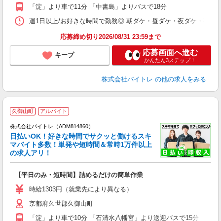
K
「淀」より車で11分 「中書島」よりバスで18分
日
髪
週1日以上/お好きな時間で勤務◎ 朝ダケ・昼ダケ・夜ダケ・夜勤など、 ご自
応募締め切り2026/08/31 23:59まで
応募画面へ進む
キープ
かんたん3ステップ！
株式会社バイトレ
の他の求人をみる
久御山町
アルバイト
株式会社バイトレ（ADM814860）
く
日払いOK！好きな時間でサクッと働けるスキ
マバイト多数！単発や短時間＆常時1万件以上
☆
の求人アリ！
験
【平日のみ・短時間】詰めるだけの簡単作業
即
活
時給1303円（就業先により異なる）
（
京都府久世郡久御山町
短
K
「淀」より車で10分 「石清水八幡宮」より送迎バスで15分 「淀」