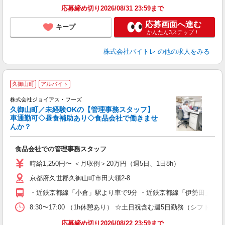
応募締め切り2026/08/31 23:59まで
応募画面へ進む
キープ
かんたん3ステップ！
株式会社バイトレ
の他の求人をみる
久御山町
アルバイト
株式会社ジョイアス・フーズ
久御山町／未経験OKの【管理事務スタッフ】
車通勤可◇昼食補助あり◇食品会社で働きませ
な
んか？
土
未
食品会社での管理事務スタッフ
問
昼
時給1,250円〜 ＜月収例＞20万円（週5日、1日8h）
業
京都府久世郡久御山町市田大領2-8
あ
・近鉄京都線「小倉」駅より車で9分 ・近鉄京都線「伊勢田」駅よ
8:30〜17:00 （1h休憩あり） ☆土日祝含む週5日勤務（シフト制
応募締め切り2026/08/22 23:59まで