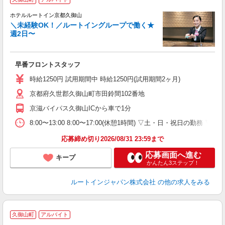
ホテルルートイン京都久御山
＼未経験OK！／ルートイングループで働く★
週2日〜
履
迎
躍
早番フロントスタッフ
朝
社
時給1250円 試用期間中 時給1250円(試用期間2ヶ月)
京都府久世郡久御山町市田鈴間102番地
京滋バイパス久御山ICから車で1分
8:00〜13:00 8:00〜17:00(休憩1時間) ▽土・日・祝日の勤務 
応募締め切り2026/08/31 23:59まで
応募画面へ進む
キープ
かんたん3ステップ！
ルートインジャパン株式会社
の他の求人をみる
久御山町
アルバイト