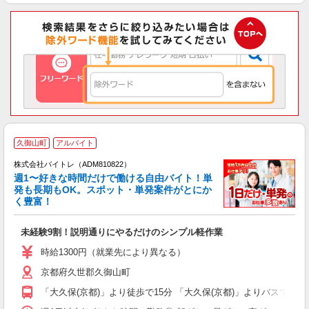
久御山町
アルバイト
株式会社バイトレ（ADM810822）
週1〜好きな時間だけで働ける自由バイト！単
発も長期もOK。スポット・単発案件がとにか
も
く豊富！
気
未経験9割！説明通りにやるだけのシンプル軽作業
即
活
時給1300円（就業先により異なる）
（
京都府久世郡久御山町
短
K
「大久保(京都)」より徒歩で15分 「大久保(京都)」よりバスで8分
日