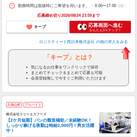
勤務時間は面接時にご希望を伺います。 ・8:00〜17:00（休憩1時間
応募締め切り2026/08/24 23:59まで
応募画面へ進む
キープ
かんたん3ステップ！
ロジスティード西日本株式会社
の他の求人をみる
「キープ」とは？
気になるお仕事をワンクリックで保存
まとめてチェック＆まとめて応募も可能
会員登録無しで今すぐご利用いただけます
久御山町
アルバイト
株式会社スリーエスフーズ
【2ケ月短期】パンの製造補助／未経験OK！
しっかり稼げる夜勤は時給2,000円！男女活躍
見
中！
g