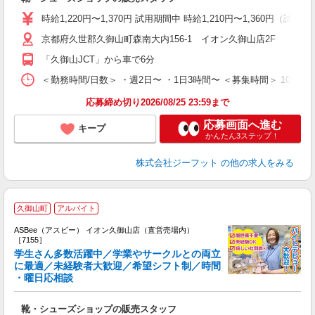
活
j
時給1,220円〜1,370円 試用期間中 時給1,210円〜1,360円（試用
迎
京都府久世郡久御山町森南大内156-1 イオン久御山店2F
費
「久御山JCT」から車で6分
＜勤務時間/日数＞ ・週2日〜 ・1日3時間〜 ＜募集時間＞ 10:00
応募締め切り2026/08/25 23:59まで
応募画面へ進む
キープ
かんたん3ステップ！
株式会社ジーフット
の他の求人をみる
久御山町
アルバイト
ASBee（アスビー） イオン久御山店（直営売場内）
［7155］
学生さん多数活躍中／学業やサークルとの両立
に最適／未経験者大歓迎／希望シフト制／時間
・曜日応相談
続
履
靴・シューズショップの販売スタッフ