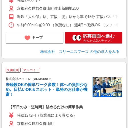
時給1,400円〜
通
京都府久世郡久御山町佐山新開地280
近鉄「大久保」駅、京阪「淀」駅から車で15分 京阪バス「下津屋口
午前6:00〜午前9:00 （休憩なし） 週4日〜勤務OK （シフト
応募画面へ進む
キープ
かんたん3ステップ！
株式会社 スリーエスフーズ
の他の求人をみる
久御山町
アルバイト
株式会社バイトレ（ADM818002）
未経験OKの簡単ワーク多数！体への負担少な
め。日払いOK＆スポット・単発のお仕事が豊
富！
ス
ロ
【平日のみ・短時間】詰めるだけの簡単作業
即
活
時給1272円（就業先により異なる）
（
京都府久世郡久御山町
短