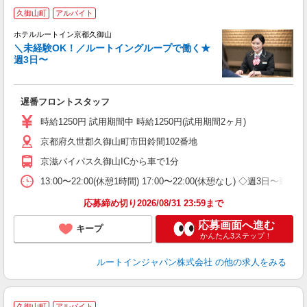
久御山町
アルバイト
ホテルルートイン京都久御山
＼未経験OK！／ルートイングループで働く★
週3日〜
履
迎
躍
遅番フロントスタッフ
昼
社
時給1250円 試用期間中 時給1250円(試用期間2ヶ月)
あ
京都府久世郡久御山町市田鈴間102番地
京滋バイパス久御山ICから車で1分
13:00〜22:00(休憩1時間) 17:00〜22:00(休憩なし) ◇週3日〜勤
応募締め切り2026/08/31 23:59まで
応募画面へ進む
キープ
かんたん3ステップ！
ルートインジャパン株式会社
の他の求人をみる
久御山町
アルバイト