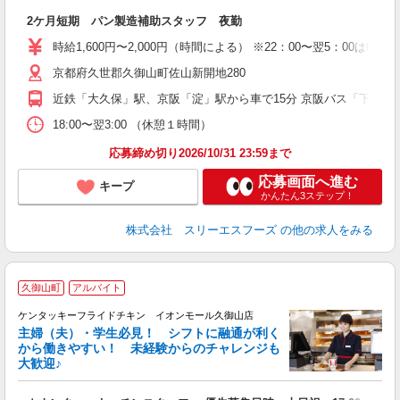
即
2ケ月短期 パン製造補助スタッフ 夜勤
ー
～
時給1,600円〜2,000円（時間による） ※22：00〜翌5：00は時給2,
通
京都府久世郡久御山町佐山新開地280
社
近鉄「大久保」駅、京阪「淀」駅から車で15分 京阪バス「下津屋口
18:00〜翌3:00 （休憩１時間）
応募締め切り2026/10/31 23:59まで
応募画面へ進む
キープ
かんたん3ステップ！
株式会社 スリーエスフーズ
の他の求人をみる
久御山町
アルバイト
ケンタッキーフライドチキン イオンモール久御山店
主婦（夫）・学生必見！ シフトに融通が利く
から働きやすい！ 未経験からのチャレンジも
大歓迎♪
見