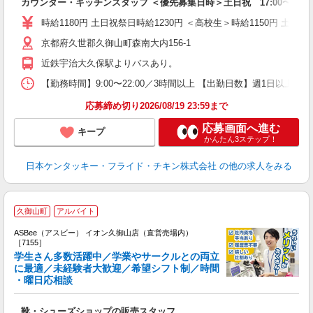
カウンター・キッチンスタッフ ＜優先募集日時＞土日祝 17:00〜21:0
未
ダ
時給1180円 土日祝祭日時給1230円 ＜高校生＞時給1150円 土日祝
昇
京都府久世郡久御山町森南大内156-1
K
保
近鉄宇治大久保駅よりバスあり。
【勤務時間】9:00〜22:00／3時間以上 【出勤日数】週1日以
応募締め切り2026/08/19 23:59まで
応募画面へ進む
キープ
かんたん3ステップ！
日本ケンタッキー・フライド・チキン株式会社
の他の求人をみる
久御山町
アルバイト
ASBee（アスビー） イオン久御山店（直営売場内）
［7155］
学生さん多数活躍中／学業やサークルとの両立
に最適／未経験者大歓迎／希望シフト制／時間
・曜日応相談
続
履
靴・シューズショップの販売スタッフ