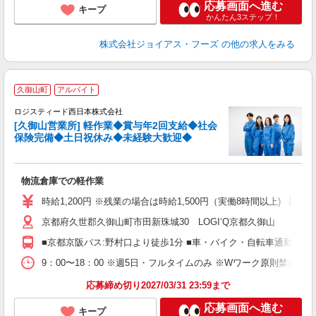
応募画面へ進む
キープ
かんたん3ステップ！
株式会社ジョイアス・フーズ
の他の求人をみる
久御山町
アルバイト
ロジスティード西日本株式会社
[久御山営業所] 軽作業◆賞与年2回支給◆社会
保険完備◆土日祝休み◆未経験大歓迎◆
要
物流倉庫での軽作業
未
バ
時給1,200円 ※残業の場合は時給1,500円（実働8時間以上) 【月収例
京都府久世郡久御山町市田新珠城30 LOGI‘Q京都久御山
■京都京阪バス:野村口より徒歩1分 ■車・バイク・自転車通勤可能
9：00〜18：00 ※週5日・フルタイムのみ ※Wワーク原則禁止
応募締め切り2027/03/31 23:59まで
応募画面へ進む
キープ