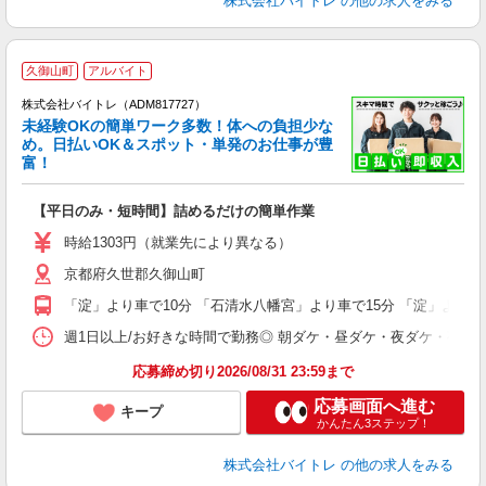
株式会社バイトレ
の他の求人をみる
久御山町
アルバイト
株式会社バイトレ（ADM817727）
未経験OKの簡単ワーク多数！体への負担少な
め。日払いOK＆スポット・単発のお仕事が豊
富！
ス
ロ
【平日のみ・短時間】詰めるだけの簡単作業
即
活
時給1303円（就業先により異なる）
（
京都府久世郡久御山町
短
K
「淀」より車で10分 「石清水八幡宮」より車で15分 「淀」より徒
日
髪
週1日以上/お好きな時間で勤務◎ 朝ダケ・昼ダケ・夜ダケ・夜勤など、 ご自
応募締め切り2026/08/31 23:59まで
応募画面へ進む
キープ
かんたん3ステップ！
株式会社バイトレ
の他の求人をみる