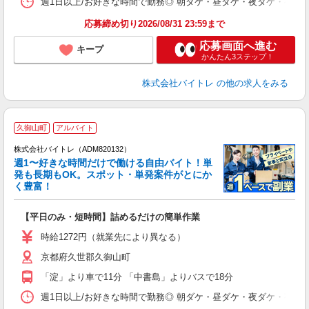
週1日以上/お好きな時間で勤務◎ 朝ダケ・昼ダケ・夜ダケ・夜勤など、 ご自
応募締め切り2026/08/31 23:59まで
応募画面へ進む
キープ
かんたん3ステップ！
株式会社バイトレ
の他の求人をみる
久御山町
アルバイト
株式会社バイトレ（ADM820132）
週1〜好きな時間だけで働ける自由バイト！単
発も長期もOK。スポット・単発案件がとにか
も
く豊富！
気
【平日のみ・短時間】詰めるだけの簡単作業
即
活
時給1272円（就業先により異なる）
（
京都府久世郡久御山町
短
K
「淀」より車で11分 「中書島」よりバスで18分
日
髪
週1日以上/お好きな時間で勤務◎ 朝ダケ・昼ダケ・夜ダケ・夜勤など、 ご自