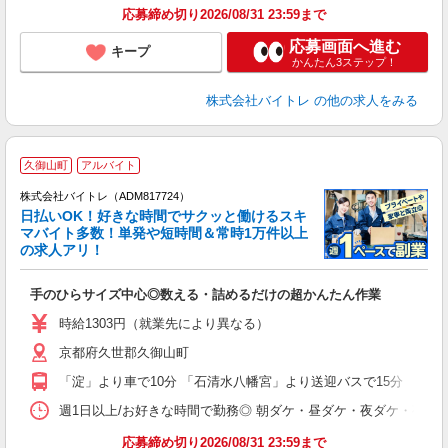
応募締め切り2026/08/31 23:59まで
応募画面へ進む
キープ
かんたん3ステップ！
株式会社バイトレ
の他の求人をみる
久御山町
アルバイト
株式会社バイトレ（ADM817724）
く
日払いOK！好きな時間でサクッと働けるスキ
マバイト多数！単発や短時間＆常時1万件以上
☆
の求人アリ！
験
手のひらサイズ中心◎数える・詰めるだけの超かんたん作業
即
活
時給1303円（就業先により異なる）
（
京都府久世郡久御山町
短
K
「淀」より車で10分 「石清水八幡宮」より送迎バスで15分 「淀」
日
髪
週1日以上/お好きな時間で勤務◎ 朝ダケ・昼ダケ・夜ダケ・夜勤など、 ご自
応募締め切り2026/08/31 23:59まで