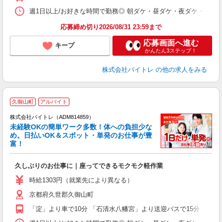
日
髪
週1日以上/お好きな時間で勤務◎ 朝ダケ・昼ダケ・夜ダケ・夜勤など、 ご自
応募締め切り2026/08/31 23:59まで
応募画面へ進む
キープ
かんたん3ステップ！
株式会社バイトレ
の他の求人をみる
久御山町
アルバイト
株式会社バイトレ（ADM814859）
未経験OKの簡単ワーク多数！体への負担少な
め。日払いOK＆スポット・単発のお仕事が豊
富！
ス
ロ
久しぶりのお仕事に｜座ってできるモクモク軽作業
即
活
時給1303円（就業先により異なる）
（
京都府久世郡久御山町
短
K
「淀」より車で10分 「石清水八幡宮」より送迎バスで15分 「淀」
日
髪