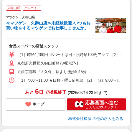
久御山町
アルバイト
マツゲン 久御山店
≪マツゲン 久御山店≫未経験歓迎♪いつもお
買い物をするマツゲンでお仕事しませんか。
お
入
ブ
食品スーパーの店舗スタッフ
間
O
［1］時給1,180円 ※パートは日・祝時給100円アップ ［2］ 時給 （a）1
京都府久世郡久御山町林八幡講27-1
近鉄京都線『大久保』駅より徒歩約15分
［1］7:00〜11:00 ★日数・曜日応相談 ［2］ （a）9:00〜13:00／
6
あと
日
で掲載終了
(2026/08/14 23:59まで)
応募画面へ進む
キープ
かんたん3ステップ！
株式会社松源
の他の求人をみる