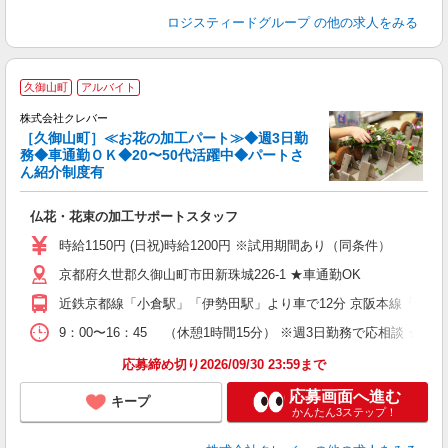
ロジスティードグループ
の他の求人をみる
久御山町
アルバイト
株式会社クレバー
［久御山町］≪お花の加工パート≫◆週3日勤
務◆車通勤ＯＫ◆20〜50代活躍中◆パートさ
ん紹介制度有
ら
仏花・花束の加工サポートスタッフ
時給1150円 (日祝)時給1200円 ※試用期間あり（同条件）
京都府久世郡久御山町市田新珠城226-1 ★車通勤OK
近鉄京都線「小倉駅」「伊勢田駅」より車で12分 京阪本線「中書
9：00〜16：45 （休憩1時間15分） ※週3日勤務で応相
応募締め切り2026/09/30 23:59まで
応募画面へ進む
キープ
かんたん3ステップ！