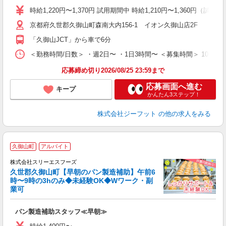
活
j
時給1,220円〜1,370円 試用期間中 時給1,210円〜1,360円（試用
迎
京都府久世郡久御山町森南大内156-1 イオン久御山店2F
費
「久御山JCT」から車で6分
＜勤務時間/日数＞ ・週2日〜 ・1日3時間〜 ＜募集時間＞ 10:00
応募締め切り2026/08/25 23:59まで
応募画面へ進む
キープ
かんたん3ステップ！
株式会社ジーフット
の他の求人をみる
勤
久御山町
アルバイト
株式会社スリーエスフーズ
久世郡久御山町【早朝のパン製造補助】午前6
時〜9時の3hのみ◆未経験OK◆Wワーク・副
業可
学
パン製造補助スタッフ≪早朝≫
未
ド