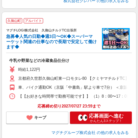
株式会社クレバー
の他の求人をみる
久御山町
アルバイト
マグチLOGI株式会社 久御山チルドTC出張所
急募◆人気の日勤◆週3日〜OK◆スーパーマ
ッ
ーケット関連の仕事なので長期で安定して働け
ます◆
要
牛乳や野菜などの冷蔵食品仕分け
履
K
時給1,122円
険
京都府久世郡久御山町東一口モタレ80 【クミヤマチルドTC】 MLG
車、バイク通勤OK（京阪「中書島」駅より車で7分） ＜京阪バス
【【お好きな時間帯で勤務可能です】】 （1）8：00〜17：00 
応募締め切り2027/07/27 23:59まで
応募画面へ進む
キープ
かんたん3ステップ！
マグチグループ株式会社
の他の求人をみる