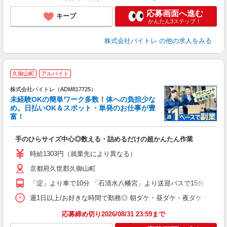
応募画面へ進む
キープ
かんたん3ステップ！
株式会社バイトレ
の他の求人をみる
久御山町
アルバイト
株式会社バイトレ（ADM817725）
未経験OKの簡単ワーク多数！体への負担少な
め。日払いOK＆スポット・単発のお仕事が豊
富！
ス
ロ
手のひらサイズ中心◎数える・詰めるだけの超かんたん作業
即
活
時給1303円（就業先により異なる）
（
京都府久世郡久御山町
短
K
「淀」より車で10分 「石清水八幡宮」より送迎バスで15分 「淀」
日
髪
週1日以上/お好きな時間で勤務◎ 朝ダケ・昼ダケ・夜ダケ・夜勤など、 ご自
応募締め切り2026/08/31 23:59まで