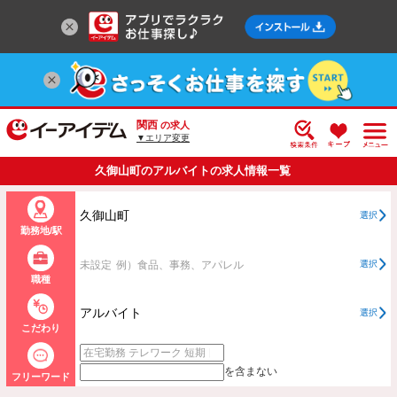
関西
の求人
▼エリア変更
久御山町のアルバイトの求人情報一覧
久御山町
選択
勤務地/駅
未設定
例）食品、事務、アパレル
選択
職種
アルバイト
選択
こだわり
を含まない
フリーワード