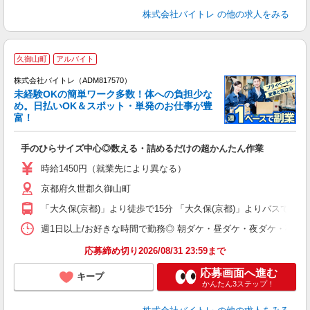
株式会社バイトレ
の他の求人をみる
久御山町
アルバイト
株式会社バイトレ（ADM817570）
未経験OKの簡単ワーク多数！体への負担少な
め。日払いOK＆スポット・単発のお仕事が豊
富！
ス
ロ
手のひらサイズ中心◎数える・詰めるだけの超かんたん作業
即
活
時給1450円（就業先により異なる）
（
京都府久世郡久御山町
短
K
「大久保(京都)」より徒歩で15分 「大久保(京都)」よりバスで8分
日
髪
週1日以上/お好きな時間で勤務◎ 朝ダケ・昼ダケ・夜ダケ・夜勤など、 ご自
応募締め切り2026/08/31 23:59まで
応募画面へ進む
キープ
かんたん3ステップ！