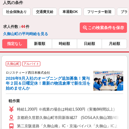
人気の条件
社会保険あり
交通費支給
車通勤OK
フリーター歓迎
ブラ
求人件数 :
44
件
この検索条件を保存
久御山町の平均時給を見る
指定なし
新着順
時給順
日給順
月給順
久御山町
アルバイト
ロジスティード西日本株式会社
2026年9月入社のオープニング追加募集！賞与
年２回＆日曜定休！最新の物流倉庫で新生活を
始めませんか
経
軽作業
W
迎
時給1,200円 ※残業の場合は時給1,500円（実働8時間以上)
ブ
京都府久世郡久御山町市田新珠城27 (SOSiLA久御山3階/4階)
ー
ク
第二京阪道路「久御山南」IC・京滋バイパス「久御山」ICよりそれぞ
度