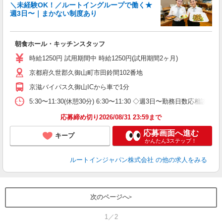
＼未経験OK！／ルートイングループで働く★
週3日〜｜まかない制度あり
履
迎
躍
朝食ホール・キッチンスタッフ
早
保
時給1250円 試用期間中 時給1250円(試用期間2ヶ月)
資
京都府久世郡久御山町市田鈴間102番地
京滋バイパス久御山ICから車で1分
5:30〜11:30(休憩30分) 6:30〜11:30 ◇週3日〜勤務日数応相談
応募締め切り2026/08/31 23:59まで
応募画面へ進む
キープ
かんたん3ステップ！
ルートインジャパン株式会社
の他の求人をみる
次のページへ
1／2