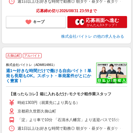
髪
週1日以上/お好きな時間で勤務◎ 朝ダケ・昼ダケ・夜ダケ・夜勤など、 ご自
応募締め切り2026/08/31 23:59まで
応募画面へ進む
キープ
かんたん3ステップ！
株式会社バイトレ
の他の求人をみる
久御山町
アルバイト
株式会社バイトレ（ADM814861）
週1〜好きな時間だけで働ける自由バイト！単
発も長期もOK。スポット・単発案件がとにか
も
く豊富！
気
【迷ったらコレ】箱に入れるだけ♪モクモク軽作業スタッフ
即
活
時給1303円（就業先により異なる）
（
京都府久世郡久御山町
短
K
「淀」より車で10分 「石清水八幡宮」より送迎バスで15分 「淀」
日
髪
週1日以上/お好きな時間で勤務◎ 朝ダケ・昼ダケ・夜ダケ・夜勤など、 ご自