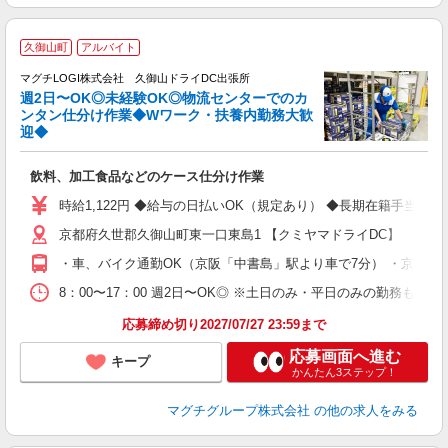
久御山町
アルバイト
日
マグチLOGI株式会社 久御山ドライDC出張所
（
週2日〜OK◎未経験OK◎物流センターでのカ
ンタン仕分け作業◆Wワーク・扶養内勤務大歓
い
迎◆
*:
履
飲料、加工食品などのケース仕分け作業
学
勤
時給1,122円 ◆給与の日払いOK（規定あり） ◆長期在籍手当あり 支
K
京都府久世郡久御山町東一口東島1 【クミヤマドライDC】 MLG00
り
・車、バイク通勤OK（京阪「中書島」駅より車で7分） ・京阪
8：00〜17：00 週2日〜OK◎ ※土日のみ・平日のみの勤務も
応募締め切り2027/07/27 23:59まで
応募画面へ進む
キープ
かんたん3ステップ！
マグチグループ株式会社
の他の求人をみる