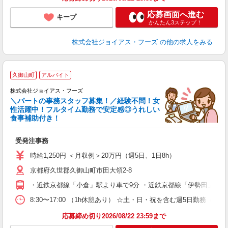
応募画面へ進む
キープ
かんたん3ステップ！
株式会社ジョイアス・フーズ
の他の求人をみる
久御山町
アルバイト
株式会社ジョイアス・フーズ
＼パートの事務スタッフ募集！／経験不問！女
性活躍中！フルタイム勤務で安定感◎うれしい
食事補助付き！
定
受発注事務
未
問
時給1,250円 ＜月収例＞20万円（週5日、1日8h）
昼
京都府久世郡久御山町市田大領2-8
業
あ
・近鉄京都線「小倉」駅より車で9分 ・近鉄京都線「伊勢田」駅よ
8:30〜17:00 （1h休憩あり） ☆土・日・祝を含む週5日勤務（シ
応募締め切り2026/08/22 23:59まで