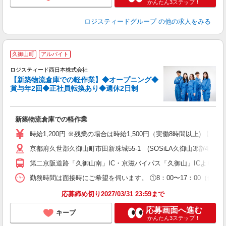
かんたん3ステップ！
ロジスティードグループ
の他の求人をみる
／
久御山町
アルバイト
ロジスティード西日本株式会社
で
【新築物流倉庫での軽作業】◆オープニング◆
▼
賞与年2回◆正社員転換あり◆週休2日制
の
W
新築物流倉庫での軽作業
ン
煙
時給1,200円 ※残業の場合は時給1,500円（実働8時間以上) 【月収例】
社
京都府久世郡久御山町市田新珠城55-1 (SOSiLA久御山3階/4階)
第二京阪道路「久御山南」IC・京滋バイパス「久御山」ICよりそれぞ
勤務時間は面接時にご希望を伺います。 ①8：00〜17：00（休憩1時
応募締め切り2027/03/31 23:59まで
応募画面へ進む
キープ
かんたん3ステップ！