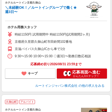
ホテルルートイン京都久御山
＼未経験OK！／ルートイングループで働く★
週3日〜
履
迎
躍
ホテル用務スタッフ
養
修
時給1150円 試用期間中 時給1150円(試用期間2ヶ月)
京都府久世郡久御山町市田鈴間102番地
京滋バイパス久御山ICから車で1分
9:30〜15:00 10:00〜15:00 ◇週3日〜勤務日数応相談
応募締め切り2026/08/31 23:59まで
応募画面へ進む
キープ
かんたん3ステップ！
ルートインジャパン株式会社
の他の求人をみる
久御山町
アルバイト
ホテルルートイン京都久御山