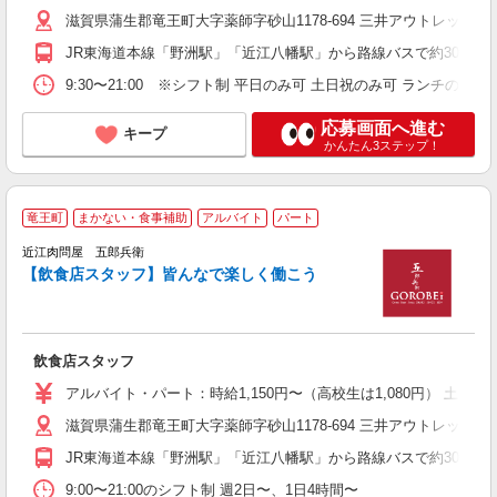
滋賀県蒲生郡竜王町大字薬師字砂山1178-694 三井アウトレットパ
JR東海道本線「野洲駅」「近江八幡駅」から路線バスで約30分
9:30〜21:00 ※シフト制 平日のみ可 土日祝のみ可 ランチのみ
応募画面へ進む
キープ
かんたん3ステップ！
竜王町
まかない・食事補助
アルバイト
パート
未
時
近江肉問屋 五郎兵衛
業
【飲食店スタッフ】皆んなで楽しく働こう
登
飲食店スタッフ
アルバイト・パート：時給1,150円〜（高校生は1,080円） 土日祝
滋賀県蒲生郡竜王町大字薬師字砂山1178-694 三井アウトレットパ
JR東海道本線「野洲駅」「近江八幡駅」から路線バスで約30分
9:00〜21:00のシフト制 週2日〜、1日4時間〜