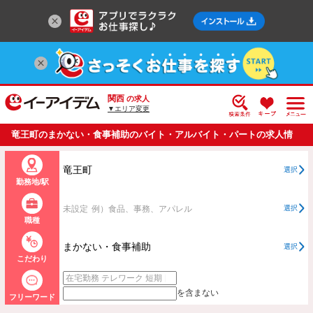
関西
の求人
▼エリア変更
竜王町のまかない・食事補助のバイト・アルバイト・パートの求人情
報一覧
竜王町
選択
勤務地/駅
未設定
例）食品、事務、アパレル
選択
職種
まかない・食事補助
選択
こだわり
を含まない
フリーワード