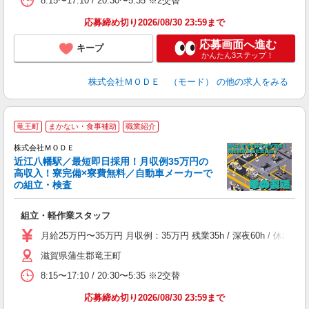
8:15〜17:10 / 20:30〜5:35 ※2交替
り
土
応募締め切り2026/08/30 23:59まで
応募画面へ進む
キープ
かんたん3ステップ！
株式会社ＭＯＤＥ （モード）
の他の求人をみる
竜王町
まかない・食事補助
職業紹介
株式会社ＭＯＤＥ
近江八幡駅／最短即日採用！月収例35万円の
高収入！寮完備×寮費無料／自動車メーカーで
の組立・検査
っ
組立・軽作業スタッフ
入
場
月給25万円〜35万円 月収例：35万円 残業35h / 深夜60h / 
者
滋賀県蒲生郡竜王町
リ
問
8:15〜17:10 / 20:30〜5:35 ※2交替
り
土
応募締め切り2026/08/30 23:59まで