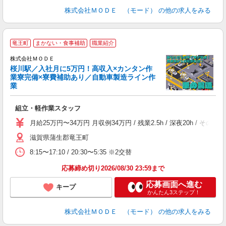
株式会社ＭＯＤＥ （モード）
の他の求人をみる
竜王町
まかない・食事補助
職業紹介
株式会社ＭＯＤＥ
桜川駅／入社月に5万円！高収入×カンタン作
業寮完備×寮費補助あり／自動車製造ライン作
業
っ
組立・軽作業スタッフ
入
場
月給25万円〜34万円 月収例34万円 / 残業2.5h / 深夜20h 
者
滋賀県蒲生郡竜王町
リ
問
8:15〜17:10 / 20:30〜5:35 ※2交替
り
土
応募締め切り2026/08/30 23:59まで
応募画面へ進む
キープ
かんたん3ステップ！
株式会社ＭＯＤＥ （モード）
の他の求人をみる