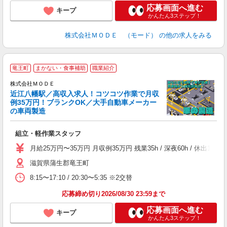
応募画面へ進む
キープ
かんたん3ステップ！
株式会社ＭＯＤＥ （モード）
の他の求人をみる
竜王町
まかない・食事補助
職業紹介
株式会社ＭＯＤＥ
近江八幡駅／高収入求人！コツコツ作業で月収
例35万円！ブランクOK／大手自動車メーカー
の車両製造
っ
組立・軽作業スタッフ
入
場
月給25万円〜35万円 月収例35万円 残業35h / 深夜60h / 休
者
滋賀県蒲生郡竜王町
リ
問
8:15〜17:10 / 20:30〜5:35 ※2交替
り
土
応募締め切り2026/08/30 23:59まで
応募画面へ進む
キープ
かんたん3ステップ！