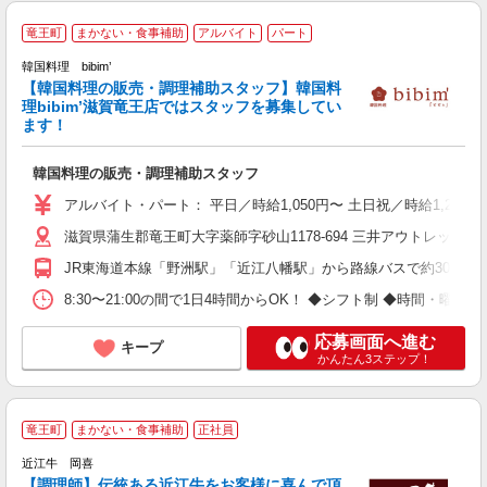
週
竜王町
まかない・食事補助
アルバイト
パート
韓国料理 bibim’
未
【韓国料理の販売・調理補助スタッフ】韓国料
時
理bibim’滋賀竜王店ではスタッフを募集してい
ます！
韓国料理の販売・調理補助スタッフ
アルバイト・パート： 平日／時給1,050円〜 土日祝／時給1,250円〜 
滋賀県蒲生郡竜王町大字薬師字砂山1178-694 三井アウトレットパ
JR東海道本線「野洲駅」「近江八幡駅」から路線バスで約30分
8:30〜21:00の間で1日4時間からOK！ ◆シフト制 ◆時間・曜
応募画面へ進む
キープ
かんたん3ステップ！
2
竜王町
まかない・食事補助
正社員
近江牛 岡喜
昇
【調理師】伝統ある近江牛をお客様に喜んで頂