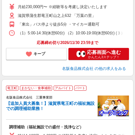
ー
月給230,000円〜 ※経験等を考慮し決定いたします
勤
滋賀県蒲生郡竜王町山之上632 「万葉の里」
用
「東出」バス停より徒歩5分 ・マイカー通勤可
（1）5:00-14:30(休憩60分) （2）10:00-19:00(休憩60分) (３）5:00-
応募締め切り2026/11/30 23:59まで
応募画面へ進む
キープ
かんたん3ステップ！
名阪食品株式会社
の他の求人をみる
竜王町
まかない・食事補助
アルバイト
パート
名阪食品株式会社 三重事業部
通
【追加人員大募集！】滋賀県竜王町の福祉施設
での調理補助業務！
の
調理補助（福祉施設での盛付・洗浄など）
未
（