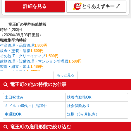
詳細を見る
とりあえずキープ
竜王町の平均時給情報
時給 1,283円
（2026年08月03日更新）
職種別平均時給
生産管理・品質管理
1,800円
板金・塗装・溶接
1,600円
その他IT・クリエイティブ
1,500円
建物管理・設備管理・マンション管理員
1,500円
製造・組立・加工
1,489円
フォークリフト
1,473円
もっと見る
梱包・仕分け・ピッキング
1,409円
介護職・ヘルパー
1,400円
竜王町の他の特徴のお仕事
搬入・搬出・設営
1,375円
データ入力・オペレーター
1,355円
土日祝休み
扶養内勤務OK
竜王町の他の職種の平均時給を見る
ミドル（40代～）活躍中
社会保険あり
車通勤OK
短期（3ヶ月以内）
竜王町の雇用形態で絞り込む