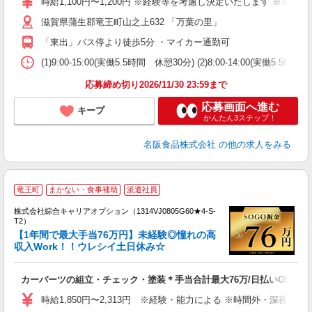
時給1,100円〜1,200円 ※経験等を考慮し決定いたします ※早朝8:
K
滋賀県蒲生郡竜王町山之上632 「万葉の里」
「東出」バス停より徒歩5分 ・マイカー通勤可
(1)9:00-15:00(実働5.5時間 休憩30分) (2)8:00-14:00(実働5.5時
応募締め切り2026/11/30 23:59まで
応募画面へ進む
キープ
かんたん3ステップ！
名阪食品株式会社
の他の求人をみる
竜王町
まかない・食事補助
派遣社員
≪
い
株式会社綜合キャリアオプション（1314VJ0805G60★4-S-
特
T2）
【1年間で最大手当76万円】未経験◎憧れの高
か
収入Work！！ウレシイ土日休み☆
プ
入
カーパーツの組立・チェック・塗装＊手当合計最大76万/日払いOK
分
新
時給1,850円〜2,313円 ※経験・能力による ※時間外・深夜
ア