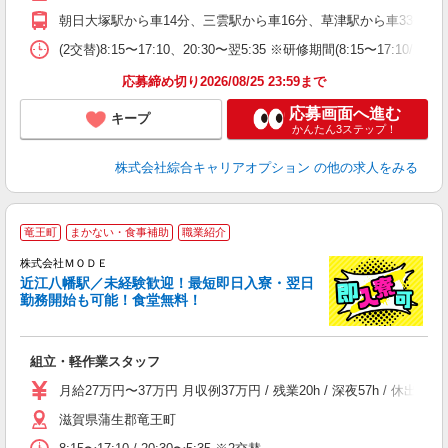
職
朝日大塚駅から車14分、三雲駅から車16分、草津駅から車33分 ※主
(2交替)8:15〜17:10、20:30〜翌5:35 ※研修期間(8:15〜17:10/
応募締め切り2026/08/25 23:59まで
応募画面へ進む
キープ
かんたん3ステップ！
株式会社綜合キャリアオプション
の他の求人をみる
竜王町
まかない・食事補助
職業紹介
株式会社ＭＯＤＥ
近江八幡駅／未経験歓迎！最短即日入寮・翌日
勤務開始も可能！食堂無料！
っ
組立・軽作業スタッフ
入
場
月給27万円〜37万円 月収例37万円 / 残業20h / 深夜57h /
者
滋賀県蒲生郡竜王町
リ
問