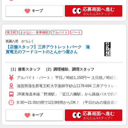
応募画面へ進む
キープ
かんたん3ステップ！
竜王町
まかない・食事補助
アルバイト
パート
祇園八咫 かつふく
【店舗スタッフ】三井アウトレットパーク 滋
賀竜王のフードコートのとんかつ屋さん
に
［1］接客スタッフ ［2］調理補助、調理スタッフ
未
勤
アルバイト・パート： 平日／時給1,150円〜 土日祝／時給1,250円〜
由
滋賀県蒲生郡竜王町大字薬師字砂山1178-694 三井アウトレットパ
社
JR東海道本線「野洲駅」「近江八幡駅」から路線バスで約30分
9:30〜21:00の間で1日3時間からOK！ （平日のみの場合週
応募画面へ進む
キープ
かんたん3ステップ！