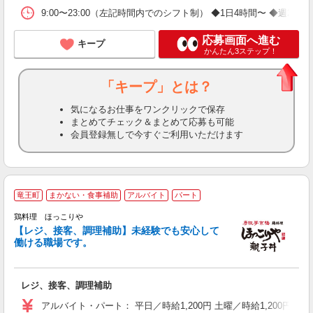
9:00〜23:00（左記時間内でのシフト制） ◆1日4時間〜 ◆週2日〜
応募画面へ進む
キープ
かんたん3ステップ！
「キープ」とは？
気になるお仕事をワンクリックで保存
まとめてチェック＆まとめて応募も可能
会員登録無しで今すぐご利用いただけます
竜王町
まかない・食事補助
アルバイト
パート
鶏料理 ほっこりや
だ
【レジ、接客、調理補助】未経験でも安心して
未
働ける職場です。
～
フ
K
レジ、接客、調理補助
社
あ
アルバイト・パート： 平日／時給1,200円 土曜／時給1,200円