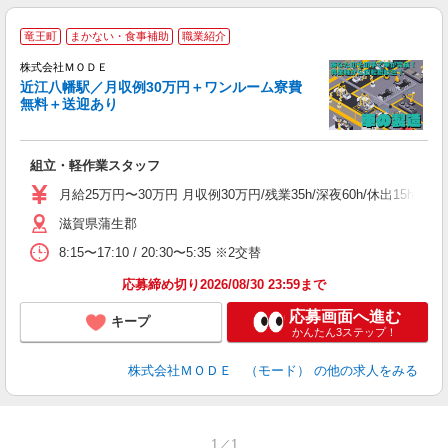
竜王町
まかない・食事補助
職業紹介
株式会社ＭＯＤＥ
近江八幡駅／月収例30万円＋ワンルーム寮費
無料＋送迎あり
っ
組立・軽作業スタッフ
入
場
月給25万円〜30万円 月収例30万円/残業35h/深夜60h/休出1
者
滋賀県蒲生郡
リ
問
8:15〜17:10 / 20:30〜5:35 ※2交替
り
土
応募締め切り2026/08/30 23:59まで
応募画面へ進む
キープ
かんたん3ステップ！
株式会社ＭＯＤＥ （モード）
の他の求人をみる
1／1