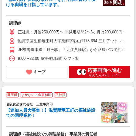
ける職場を目指しています。
調理師
正社員：月給250,000円〜 ※試用期間2〜3ヶ月は200,000円〜
滋賀県蒲生郡竜王町大字薬師字砂山1178-694 三井アウトレットパ
JR東海道本線「野洲駅」「近江八幡駅」から路線バスで約30分
9:00〜22:00 ※実働8時間 シフト制
応募画面へ進む
キープ
かんたん3ステップ！
竜王町
まかない・食事補助
正社員
名阪食品株式会社 三重事業部
通
【追加人員大募集！】滋賀県竜王町の福祉施設
での調理業務！
の
調理師（福祉施設での調理業務） 事業所の責任者
経