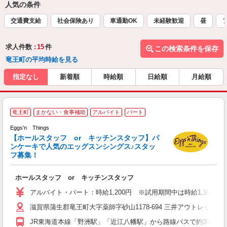
人気の条件
交通費支給
社会保険あり
車通勤OK
未経験歓迎
昼
求人件数 :
15
件
この検索条件を保存
竜王町の平均時給を見る
指定なし
新着順
時給順
日給順
月給順
【
竜王町
まかない・食事補助
アルバイト
パート
ン
H
Eggs’n Things
【ホールスタッフ or キッチンスタッフ】パ
ンケーキで人気のエッグスンシングス♪スタッ
ム
フ募集！
ミ
O
ホールスタッフ or キッチンスタッフ
い
アルバイト・パート：時給1,200円 ※試用期間中は時給1,100円
滋賀県蒲生郡竜王町大字薬師字砂山1178-694 三井アウトレットパ
JR東海道本線「野洲駅」「近江八幡駅」から路線バスで約30分