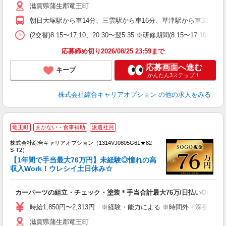
滋賀県蒲生郡竜王町
テ
朝日大塚駅から車14分、三雲駅から車16分、草津駅から車33分 ※主
(2交替)8:15〜17:10、20:30〜翌5:35 ※研修期間(8:15〜17:10/
応募締め切り2026/08/25 23:59まで
応募画面へ進む
キープ
かんたん3ステップ！
株式会社綜合キャリアオプション
の他の求人をみる
竜王町
まかない・食事補助
派遣社員
≪
い
株式会社綜合キャリアオプション（1314VJ0805G61★82-
特
S-T2）
【1年間で手当最大76万円】未経験◎憧れの高
か
収入Work！ウレシイ土日休み☆
プ
入
カーパーツの組立・チェック・塗装＊手当合計最大76万/日払いOK
分
新
時給1,850円〜2,313円 ※経験・能力による ※時間外・深夜手当
ア
滋賀県蒲生郡竜王町
し