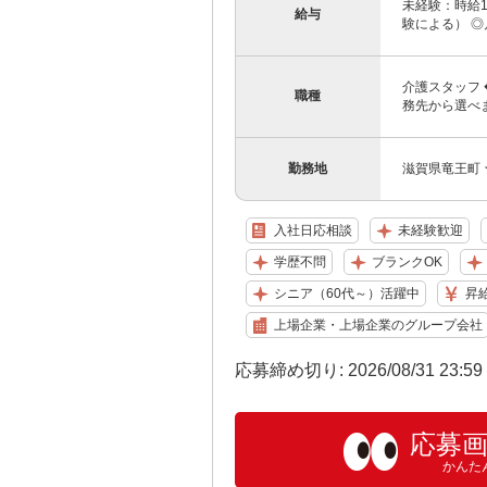
未経験：時給1
給与
験による） ◎月
介護スタッフ
職種
務先から選べ
勤務地
滋賀県竜王町
入社日応相談
未経験歓迎
学歴不問
ブランクOK
シニア（60代～）活躍中
昇
上場企業・上場企業のグループ会社
応募締め切り: 2026/08/31 23:5
応募
かんた