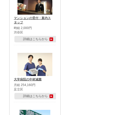
マンションの受付・案内ス
タッフ
時給 2,000円
渋谷区
詳細はこちらから
大学病院の中材滅菌
月給 254,160円
足立区
詳細はこちらから