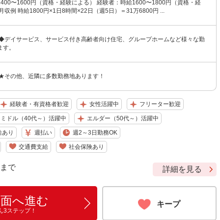
400〜1600円（資格・経験による） 経験者：時給1600〜1800円（資格・経
収例 時給1800円×1日8時間×22日（週5日）＝31万6800円 ...
 ◆デイサービス、サービス付き高齢者向け住宅、グループホームなど様々な勤
ます。
 ★その他、近隣に多数勤務地あります！
経験者・有資格者歓迎
女性活躍中
フリーター歓迎
ミドル（40代～）活躍中
エルダー（50代～）活躍中
給あり
週払い
週2～3日勤務OK
交通費支給
社会保険あり
9 まで
詳細を見る
画面へ進む
キープ
ん3ステップ！