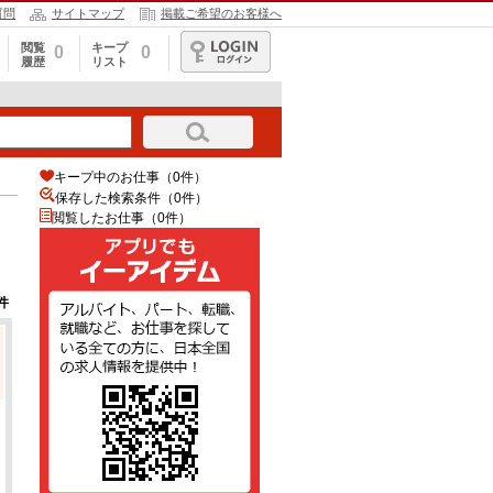
質問
サイトマップ
掲載ご希望のお客様へ
閲覧
キープ
0
0
履歴
リスト
ログイン
キープ中のお仕事（0件）
保存した検索条件（
0
件）
閲覧したお仕事（0件）
件