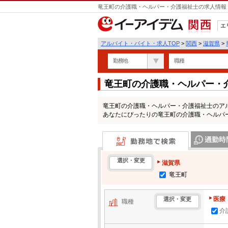
竜王町の介護職・ヘルパー・介護福祉士の求人情報 
エ
関西
アルバイト・バイト・求人TOP
>
関西
>
滋賀県
>
勤務地
職種
竜王町の介護職・ヘルパー・
覧
竜王町の介護職・ヘルパー・介護福祉士のア
あなたにぴったりの竜王町の介護職・ヘルパ
勤務地で検索
通勤時間・区
選択・変更
滋賀県
竜王町
医療
選択・変更
職種
介