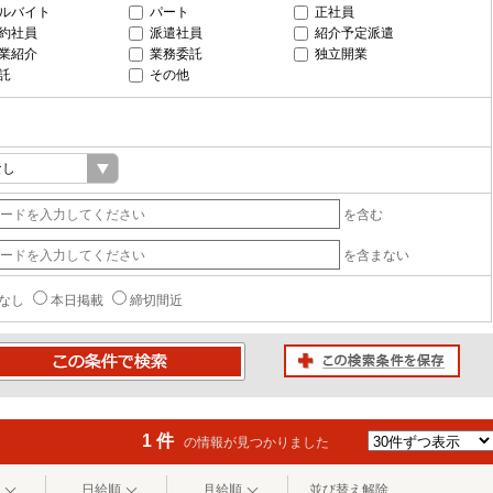
ルバイト
パート
正社員
約社員
派遣社員
紹介予定派遣
業紹介
業務委託
独立開業
託
その他
を含む
を含まない
なし
本日掲載
締切間近
この検索条件を保存
条件で検索
1 件
の情報が見つかりました
日給順
月給順
並び替え解除