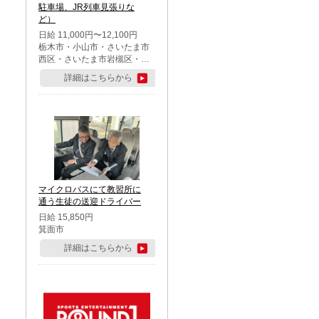
駐車場、JR列車見張りな
ど）
日給 11,000円〜12,100円
栃木市・小山市・さいたま市
西区・さいたま市岩槻区・久
喜市・蓮田市
詳細はこちらから
マイクロバスにて教習所に
通う生徒の送迎ドライバー
日給 15,850円
箕面市
詳細はこちらから