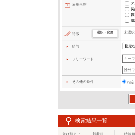
ア
雇用形態
契
職
嘱
未選択
選択・変更
特徴
給与
フリーワード
その他の条件
指定
この
検索結果一覧
並び替え ：
新着順
時給順