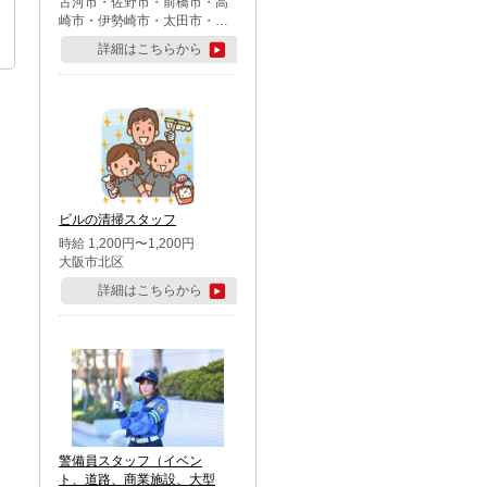
古河市・佐野市・前橋市・高
崎市・伊勢崎市・太田市・館
林市・藤岡市・大泉町・さい
詳細はこちらから
たま市北区・川越市・熊谷
市・行田市・秩父市・所沢
市・飯能市・東松山市・坂戸
市・鶴ケ島市・千葉市中央
区・市川市・松戸市・習志野
市・柏市・流山市・八千代
市・足立区・江戸川区・八王
子市・町田市
ビルの清掃スタッフ
時給 1,200円〜1,200円
大阪市北区
詳細はこちらから
警備員スタッフ（イベン
ト、道路、商業施設、大型