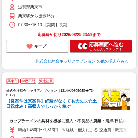
髪
滋賀県栗東市
給
栗東駅から徒歩16分
07:30〜16:10 【期間】長期
応募締め切り2026/08/25 23:59まで
応募画面へ進む
キープ
かんたん3ステップ！
株式会社綜合キャリアオプション
の他の求人をみる
栗東市
学歴不問
派遣社員
株式会社綜合キャリアオプション（1314VJ0805G59★73-
S-T2）
【良案件は寮案件】経験がなくても大丈夫☆土
日祝休み！高収入でしっかり稼ぐ！
は
能
カップラーメンの具材を機械に投入・不良品の廃棄・清掃/日払いOK
入
分
時給1,450円〜1,813円 ※経験・能力による 交通費：既定支給
新