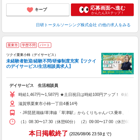
応募画面へ進む
キープ
かんたん3ステップ！
日研トータルソーシング株式会社
の他の求人をみる
栗東市
学歴不問
パート
ツクイ栗東小柿（デイサービス）
未経験者歓迎/経験不問/研修制度充実【ツクイ
のデイサービス/生活相談員求人】
各
デイサービス 生活相談員
入
り
時給1,467円〜1,587円 ★土日祝日は時給100円アップ！ ※給
リ
滋賀県栗東市小柿一丁目4番14号
ー
O
・JR琵琶湖線/草津線「草津駅」からくりちゃんバス乗車、「中沢
な
（1）08:30〜17:30（休憩60分） （2）09:00〜17:00（休憩
髪
本日掲載終了
(2026/08/06 23:59まで)