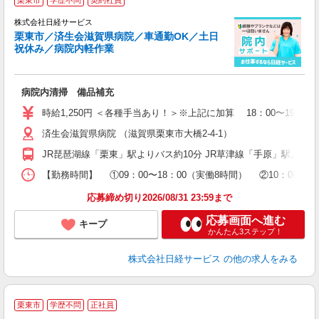
栗東市
学歴不問
契約社員
株式会社日経サービス
栗東市／済生会滋賀県病院／車通勤OK／土日
祝休み／病院内軽作業
業
病院内清掃 備品補充
W
学
時給1,250円 ＜各種手当あり！＞※上記に加算 18：00〜19：0
活
済生会滋賀県病院 （滋賀県栗東市大橋2-4-1）
勤
り
JR琵琶湖線「栗東」駅よりバス約10分 JR草津線「手原」駅より
【勤務時間】 ①09：00〜18：00（実働8時間） ②10：
応募締め切り2026/08/31 23:59まで
応募画面へ進む
キープ
かんたん3ステップ！
株式会社日経サービス
の他の求人をみる
栗東市
学歴不問
正社員