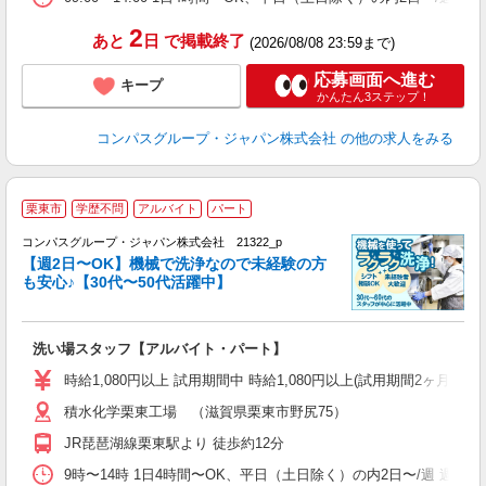
2
あと
日
で掲載終了
(2026/08/08 23:59まで)
応募画面へ進む
キープ
かんたん3ステップ！
コンパスグループ・ジャパン株式会社
の他の求人をみる
栗東市
学歴不問
アルバイト
パート
コンパスグループ・ジャパン株式会社 21322_p
く
【週2日〜OK】機械で洗浄なので未経験の方
も安心♪【30代〜50代活躍中】
大
洗い場スタッフ【アルバイト・パート】
入
歓
時給1,080円以上 試用期間中 時給1,080円以上(試用期間2ヶ月
～
積水化学栗東工場 （滋賀県栗東市野尻75）
用
務
JR琵琶湖線栗東駅より 徒歩約12分
通
9時〜14時 1日4時間〜OK、平日（土日除く）の内2日〜/週 週あ