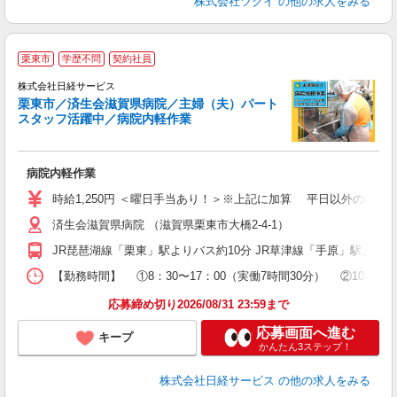
株式会社ツクイ
の他の求人をみる
栗東市
学歴不問
契約社員
株式会社日経サービス
栗東市／済生会滋賀県病院／主婦（夫）パート
スタッフ活躍中／病院内軽作業
ー
病院内軽作業
W
学
時給1,250円 ＜曜日手当あり！＞※上記に加算 平日以外の勤務は 
活
済生会滋賀県病院 （滋賀県栗東市大橋2-4-1）
勤
り
JR琵琶湖線「栗東」駅よりバス約10分 JR草津線「手原」駅より
【勤務時間】 ①8：30〜17：00（実働7時間30分） ②1
応募締め切り2026/08/31 23:59まで
応募画面へ進む
キープ
かんたん3ステップ！
株式会社日経サービス
の他の求人をみる