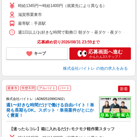
活
時給1345円〜時給1400円（就業先により異なる）
（
短
滋賀県栗東市
K
最寄駅：手原駅
日
髪
週1日以上/お好きな時間で勤務◎ 朝ダケ・昼ダケ・夜ダケ・夜勤など、 ご自
応募締め切り2026/08/31 23:59まで
応募画面へ進む
キープ
かんたん3ステップ！
株式会社バイトレ
の他の求人をみる
栗東市
学歴不問
アルバイト
パート
新着
株式会社バイトレ（ADM251099GN02）
週1〜好きな時間だけで働ける自由バイト！単
発も長期もOK。スポット・単発案件がとにか
も
く豊富！
気
【迷ったらコレ】箱に入れるだけ♪モクモク軽作業スタッフ
即
活