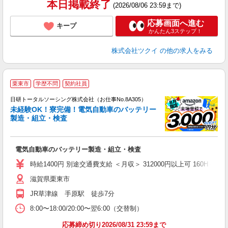
本日掲載終了
(2026/08/06 23:59まで)
応募画面へ進む
キープ
かんたん3ステップ！
株式会社ツクイ
の他の求人をみる
◎
栗東市
学歴不問
契約社員
n
日研トータルソーシング株式会社（お仕事No.8A305）
ー
未経験OK！寮完備！電気自動車のバッテリー
z
製造・組立・検査
談
W
電気自動車のバッテリー製造・組立・検査
ク
険
時給1400円 別途交通費支給 ＜月収＞ 312000円以上可 160H＋残業17
滋賀県栗東市
JR草津線 手原駅 徒歩7分
8:00〜18:00/20:00〜翌6:00（交替制）
応募締め切り2026/08/31 23:59まで