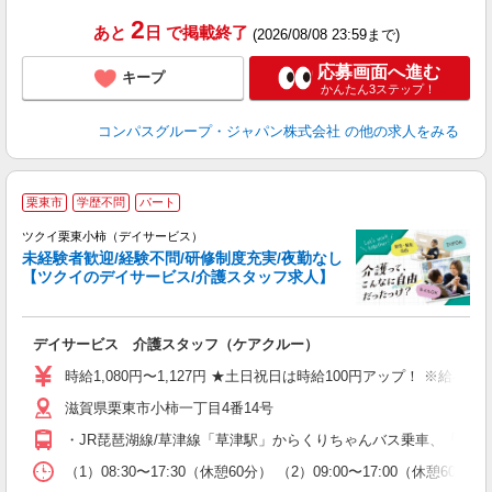
2
あと
日
で掲載終了
(2026/08/08 23:59まで)
応募画面へ進む
キープ
かんたん3ステップ！
コンパスグループ・ジャパン株式会社
の他の求人をみる
栗東市
学歴不問
パート
ツクイ栗東小柿（デイサービス）
未経験者歓迎/経験不問/研修制度充実/夜勤なし
【ツクイのデイサービス/介護スタッフ求人】
各
デイサービス 介護スタッフ（ケアクルー）
入
り
時給1,080円〜1,127円 ★土日祝日は時給100円アップ！ ※給
リ
滋賀県栗東市小柿一丁目4番14号
ー
O
・JR琵琶湖線/草津線「草津駅」からくりちゃんバス乗車、「中沢
な
（1）08:30〜17:30（休憩60分） （2）09:00〜17:00（休憩
髪