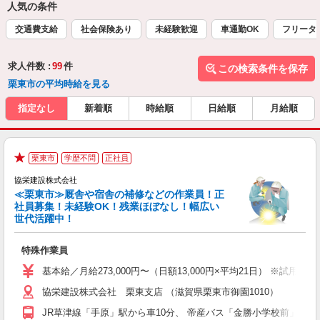
人気の条件
交通費支給
社会保険あり
未経験歓迎
車通勤OK
フリータ
求人件数 :
99
件
この検索条件を保存
栗東市の平均時給を見る
指定なし
新着順
時給順
日給順
月給順
栗東市
学歴不問
正社員
★
協栄建設株式会社
≪栗東市≫厩舎や宿舎の補修などの作業員！正
社員募集！未経験OK！残業ほぼなし！幅広い
世代活躍中！
◇
や
特殊作業員
入
代
基本給／月給273,000円〜（日額13,000円×平均21日） ※試用期
夕
協栄建設株式会社 栗東支店 （滋賀県栗東市御園1010）
貯
JR草津線「手原」駅から車10分、 帝産バス「金勝小学校前」バス