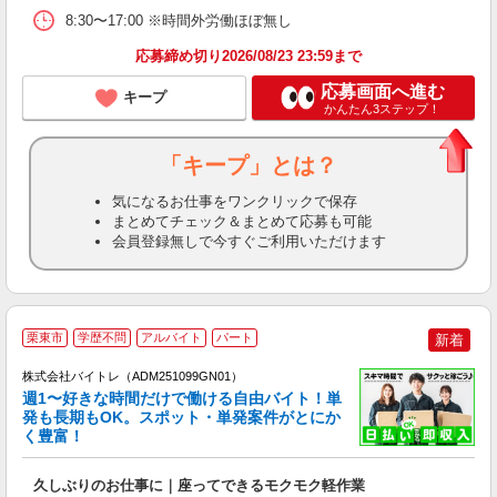
8:30〜17:00 ※時間外労働ほぼ無し
応募締め切り2026/08/23 23:59まで
応募画面へ進む
キープ
かんたん3ステップ！
「キープ」とは？
気になるお仕事をワンクリックで保存
まとめてチェック＆まとめて応募も可能
会員登録無しで今すぐご利用いただけます
栗東市
学歴不問
アルバイト
パート
新着
株式会社バイトレ（ADM251099GN01）
週1〜好きな時間だけで働ける自由バイト！単
発も長期もOK。スポット・単発案件がとにか
も
く豊富！
気
久しぶりのお仕事に｜座ってできるモクモク軽作業
即