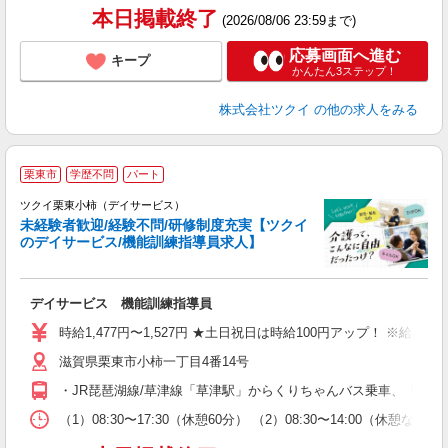
本日掲載終了
(2026/08/06 23:59まで)
応募画面へ進む
キープ
かんたん3ステップ！
株式会社ツクイ
の他の求人をみる
栗東市
学歴不問
パート
ツクイ栗東小柿（デイサービス）
未経験者歓迎/経験不問/研修制度充実【ツクイ
のデイサービス/機能訓練指導員求人】
各
デイサービス 機能訓練指導員
入
り
時給1,477円〜1,527円 ★土日祝日は時給100円アップ！ ※給
リ
滋賀県栗東市小柿一丁目4番14号
ー
O
・JR琵琶湖線/草津線「草津駅」からくりちゃんバス乗車、「中沢
な
（1）08:30〜17:30（休憩60分） （2）08:30〜14:00（休
髪