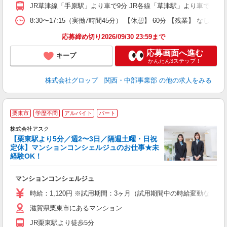
以
JR草津線「手原駅」より車で9分 JR各線「草津駅」より車で20分 
研
8:30〜17:15（実働7時間45分） 【休憩】 60分 【残業
応募締め切り2026/09/30 23:59まで
応募画面へ進む
キープ
かんたん3ステップ！
株式会社グロップ 関西・中部事業部
の他の求人をみる
栗東市
学歴不問
アルバイト
パート
株式会社アスク
【栗東駅より5分／週2〜3日／隔週土曜・日祝
定休】マンションコンシェルジュのお仕事★未
経験OK！
ー
入
マンションコンシェルジュ
躍
（
時給：1,120円 ※試用期間：3ヶ月（試用期間中の時給変動なし）
あ
滋賀県栗東市にあるマンション
JR栗東駅より徒歩5分