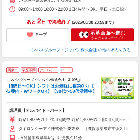
JR琵琶湖線栗東駅より 徒歩約12分
方
助
09:00〜14:00 16:00〜21:00 1日4時間〜OK、平日（土日除
2
あと
日
で掲載終了
(2026/08/08 23:59まで)
応募画面へ進む
キープ
かんたん3ステップ！
コンパスグループ・ジャパン株式会社
の他の求人をみる
栗東市
学歴不問
アルバイト
パート
コンパスグループ・ジャパン株式会社 31008_p
く
【週5日〜OK】シフトはお気軽に相談OK♪【
扶養内・WワークOK】【30代〜50代活躍中】
大
調理員【アルバイト・パート】
入
歓
時給1,400円以上 試用期間中 時給1,400円以上(試用期間2ヶ月
～
タキロンシーアイ株式会社栗東寮 （滋賀県栗東市中沢2-16-41
用
日
JR琵琶湖線草津駅より 徒歩約11分