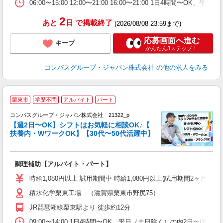
助
06:00〜15:00 12:00〜21:00 16:00〜21:00 1日4時間
2
あと
日
で掲載終了
(2026/08/08 23:59まで)
応募画面へ進む
キープ
かんたん3ステップ！
コンパスグループ・ジャパン株式会社
の他の求人をみる
栗東市
学歴不問
アルバイト
パート
コンパスグループ・ジャパン株式会社 21322_p
く
【週2日〜OK】シフトはお気軽に相談OK♪【
扶養内・WワークOK】【30代〜50代活躍中】
大
調理補助【アルバイト・パート】
入
歓
時給1,080円以上 試用期間中 時給1,080円以上(試用期間2ヶ月
～
積水化学栗東工場 （滋賀県栗東市野尻75）
用
務
JR琵琶湖線栗東駅より 徒歩約12分
早
ま
09:00〜14:00 1日4時間〜OK、平日（土日除く）の内2日〜/週