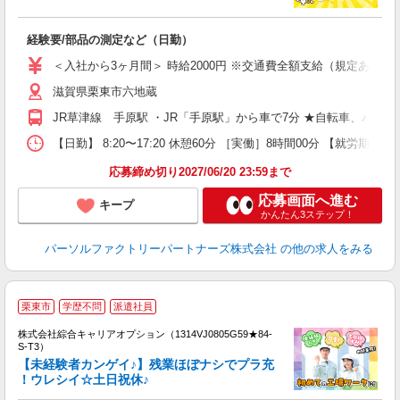
ー
経験要/部品の測定など（日勤）
い
員
＜入社から3ヶ月間＞ 時給2000円 ※交通費全額支給（規定あり） 【
滋賀県栗東市六地蔵
JR草津線 手原駅 ・JR「手原駅」から車で7分 ★自転車、バイ
【日勤】 8:20〜17:20 休憩60分 ［実働］8時間00分 【就労期間
応募締め切り2027/06/20 23:59まで
応募画面へ進む
キープ
かんたん3ステップ！
パーソルファクトリーパートナーズ株式会社
の他の求人をみる
栗東市
学歴不問
派遣社員
株式会社綜合キャリアオプション（1314VJ0805G59★84-
S-T3）
【未経験者カンゲイ♪】残業ほぼナシでプラ充
！ウレシイ☆土日祝休♪
た