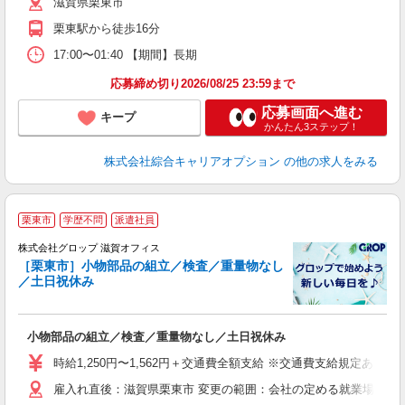
滋賀県栗東市
勤
（
栗東駅から徒歩16分
17:00〜01:40 【期間】長期
応募締め切り2026/08/25 23:59まで
応募画面へ進む
キープ
かんたん3ステップ！
株式会社綜合キャリアオプション
の他の求人をみる
栗東市
学歴不問
派遣社員
株式会社グロップ 滋賀オフィス
・
［栗東市］小物部品の組立／検査／重量物なし
0
／土日祝休み
ズ
履
小物部品の組立／検査／重量物なし／土日祝休み
卒
O
時給1,250円〜1,562円＋交通費全額支給 ※交通費支給規定あり ※
代
雇入れ直後：滋賀県栗東市 変更の範囲：会社の定める就業場所
り