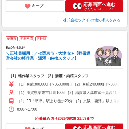
応募画面へ進む
キープ
かんたん3ステップ！
株式会社ツクイ
の他の求人をみる
栗東市
学歴不問
正社員
い
株式会社北野
＼正社員採用！／≪栗東市・大津市≫【葬儀運
営会社の軽作業・湯灌・納棺スタッフ】
0
持
［1］軽作業スタッフ ［2］湯灌・納棺スタッフ
入
ミ
［1］月給300,000円〜350,000円 ［2］月給240,000円〜
～
［1］滋賀県栗東市目川1008 ［2］滋賀県大津市富士見台41-43
ク
［1］JR「草津」駅より徒歩20分 ［2］京阪「粟津」駅より徒歩20
8:00〜17:00
応募締め切り2026/08/28 23:59まで
応募画面へ進む