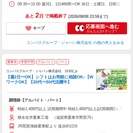
ー
09:30〜15:00 週3日、1日4時間〜OK 休日：土曜日、日曜日、
2
あと
日
で掲載終了
(2026/08/08 23:59まで)
応募画面へ進む
キープ
かんたん3ステップ！
コンパスグループ・ジャパン株式会社
の他の求人をみる
栗東市
学歴不問
アルバイト
パート
コンパスグループ・ジャパン株式会社 21322_p
く
【週2日〜OK】シフトはお気軽に相談OK♪【W
ワークOK】【30代〜50代活躍中】
大
調理師【アルバイト・パート】
入
歓
時給1,400円以上 試用期間中 時給1,400円以上(試用期間2ヶ月
～
積水化学栗東工場 （滋賀県栗東市野尻75）
用
退
JR琵琶湖線栗東駅より 徒歩約12分
方