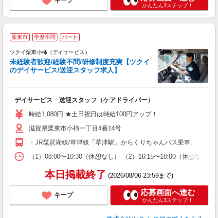
キープ
かんたん3ステップ！
栗東市
学歴不問
パート
ツクイ栗東小柿（デイサービス）
未経験者歓迎/経験不問/研修制度充実【ツクイ
のデイサービス/送迎スタッフ求人】
各
デイサービス 送迎スタッフ（ケアドライバー）
入
り
時給1,080円 ★土日祝日は時給100円アップ！
リ
滋賀県栗東市小柿一丁目4番14号
ー
O
・JR琵琶湖線/草津線「草津駅」からくりちゃんバス乗車、「中沢
な
（1）08:00〜10:30（休憩なし） （2）16:15〜18:00（
髪
本日掲載終了
(2026/08/06 23:59まで)
応募画面へ進む
キープ
かんたん3ステップ！