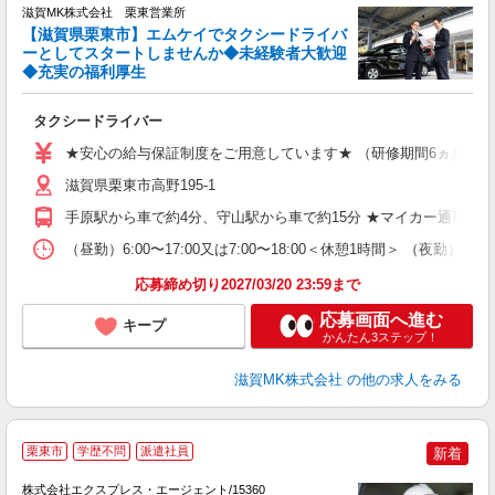
滋賀MK株式会社 栗東営業所
【滋賀県栗東市】エムケイでタクシードライバ
ッ
ーとしてスタートしませんか◆未経験者大歓迎
◆充実の福利厚生
も
タクシードライバー
女
★安心の給与保証制度をご用意しています★ （研修期間6ヵ月間） 月給35
（
滋賀県栗東市高野195-1
制
手原駅から車で約4分、守山駅から車で約15分 ★マイカー通勤OK
（昼勤）6:00〜17:00又は7:00〜18:00＜休憩1時間＞ （夜勤
応募締め切り2027/03/20 23:59まで
応募画面へ進む
キープ
かんたん3ステップ！
滋賀MK株式会社
の他の求人をみる
●
栗東市
学歴不問
派遣社員
新着
事
株式会社エクスプレス・エージェント/15360