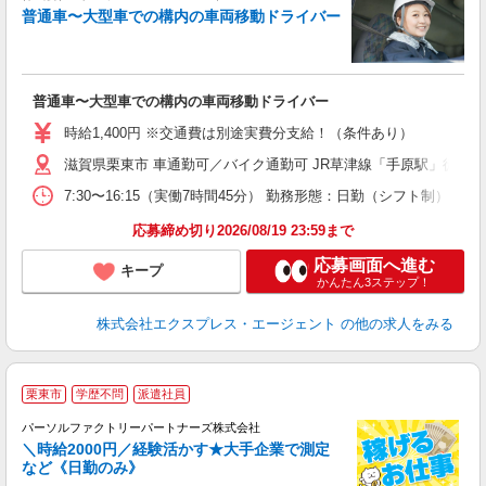
普通車〜大型車での構内の車両移動ドライバー
動
履
ミ
給
普通車〜大型車での構内の車両移動ドライバー
あ
時給1,400円 ※交通費は別途実費分支給！（条件あり）
滋賀県栗東市 車通勤可／バイク通勤可 JR草津線「手原駅」徒歩15
7:30〜16:15（実働7時間45分） 勤務形態：日勤（シフト制
応募締め切り2026/08/19 23:59まで
応募画面へ進む
キープ
かんたん3ステップ！
株式会社エクスプレス・エージェント
の他の求人をみる
＼
栗東市
学歴不問
派遣社員
円
♪
パーソルファクトリーパートナーズ株式会社
＼時給2000円／経験活かす★大手企業で測定
など《日勤のみ》
日