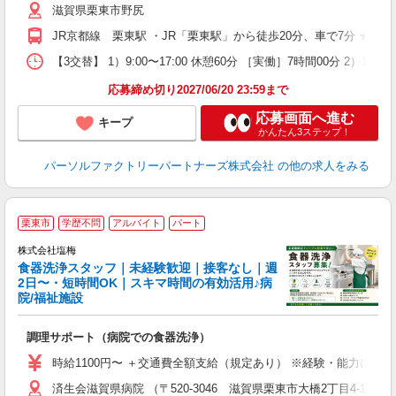
滋賀県栗東市野尻
JR京都線 栗東駅 ・JR「栗東駅」から徒歩20分、車で7分 ★
【3交替】 1）9:00〜17:00 休憩60分 ［実働］7時間00分 2）17:
応募締め切り2027/06/20 23:59まで
応募画面へ進む
キープ
かんたん3ステップ！
パーソルファクトリーパートナーズ株式会社
の他の求人をみる
■
栗東市
学歴不問
アルバイト
パート
株式会社塩梅
食器洗浄スタッフ｜未経験歓迎｜接客なし｜週
2日〜・短時間OK｜スキマ時間の有効活用♪病
院/福祉施設
務
調理サポート（病院での食器洗浄）
入
者
時給1100円〜 ＋交通費全額支給（規定あり） ※経験・能力によ
リ
済生会滋賀県病院 （〒520-3046 滋賀県栗東市大橋2丁目4-1）
ー