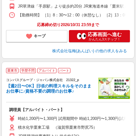
短
JR草津線「手原駅」より徒歩約20分 JR東海道本線「栗東駅」より
型
養
【勤務時間】 ［1］8：30〜12：00（休憩なし） ［2］13：00
応募締め切り2026/10/31 23:59まで
応募画面へ進む
キープ
かんたん3ステップ！
株式会社塩梅(あんばい)
の他の求人をみる
栗東市
学歴不問
アルバイト
パート
コンパスグループ・ジャパン株式会社 21322_p
く
【週2日〜OK】日頃の料理スキルをそのまま
お仕事に♪資格不要の調理のお仕事♪
大
調理員【アルバイト・パート】
入
歓
時給1,200円〜1,300円 試用期間中 時給1,200円〜1,300円
～
積水化学栗東工場 （滋賀県栗東市野尻75）
用
退