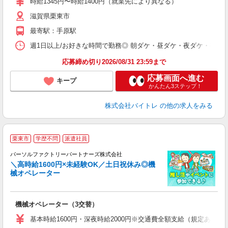
時給1345円〜時給1400円（就業先により異なる）
（
短
滋賀県栗東市
K
最寄駅：手原駅
日
髪
週1日以上/お好きな時間で勤務◎ 朝ダケ・昼ダケ・夜ダケ・夜勤など、 ご自
応募締め切り2026/08/31 23:59まで
応募画面へ進む
キープ
かんたん3ステップ！
株式会社バイトレ
の他の求人をみる
栗東市
学歴不問
派遣社員
い
＆
パーソルファクトリーパートナーズ株式会社
＼高時給1600円×未経験OK／土日祝休み◎機
械オペレーター
し
機械オペレーター（3交替）
未
不
基本時給1600円・深夜時給2000円※交通費全額支給（規定あり） 
み