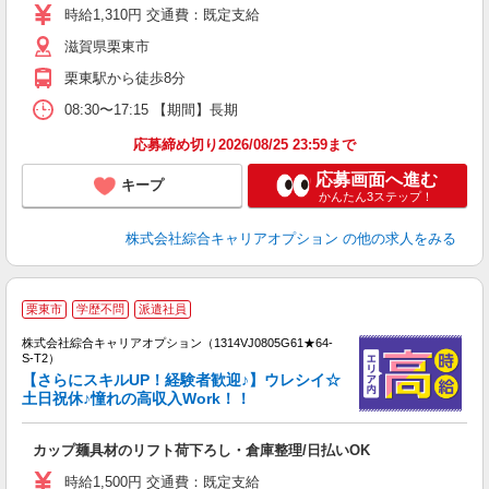
土
時給1,310円 交通費：既定支給
滋賀県栗東市
栗東駅から徒歩8分
08:30〜17:15 【期間】長期
応募締め切り2026/08/25 23:59まで
応募画面へ進む
キープ
かんたん3ステップ！
株式会社綜合キャリアオプション
の他の求人をみる
≪
栗東市
学歴不問
派遣社員
い
株式会社綜合キャリアオプション（1314VJ0805G61★64-
S-T2）
【さらにスキルUP！経験者歓迎♪】ウレシイ☆
土日祝休♪憧れの高収入Work！！
得
入
カップ麺具材のリフト荷下ろし・倉庫整理/日払いOK
分
新
時給1,500円 交通費：既定支給