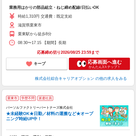
入
業務用はかりの部品組立・ねじ締め配線/日払いOK
分
土
時給1,310円 交通費：既定支給
滋賀県栗東市
栗東駅から徒歩8分
08:30〜17:15 【期間】長期
応募締め切り2026/08/25 23:59まで
応募画面へ進む
キープ
かんたん3ステップ！
株式会社綜合キャリアオプション
の他の求人をみる
＼
栗東市
学歴不問
派遣社員
の
パーソルファクトリーパートナーズ株式会社
-
★未経験OK★日勤／材料の運搬など★オープ
ニング時給UP中！
紹
未