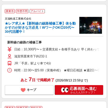
栗東市
学歴不問
アルバイト
京滋軌道工業株式会社
★レア求人★【新幹線の線路補修工事】体を動
応
かすのが好きな方必見！WワークOK◎20代〜
す
30代活躍中！
し
新幹線の線路の補修工事
未
日給：10,300円〜＋交通費支給＋各種手当あり 早く終わっても日給
滋賀県栗東市下鈎232-1
JR「手原」駅より車で4分
時間：22:00〜翌5:00（実働4h程） ★曜日応相談 ★週2日〜OK
7
あと
日
で掲載終了
(2026/08/13 23:59まで)
応募画面へ進む
キープ
かんたん3ステップ！