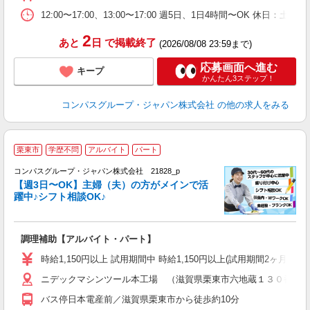
ー
12:00〜17:00、13:00〜17:00 週5日、1日4時間〜OK 休
2
あと
日
で掲載終了
(2026/08/08 23:59まで)
応募画面へ進む
キープ
かんたん3ステップ！
コンパスグループ・ジャパン株式会社
の他の求人をみる
栗東市
学歴不問
アルバイト
パート
コンパスグループ・ジャパン株式会社 21828_p
く
【週3日〜OK】主婦（夫）の方がメインで活
躍中♪シフト相談OK♪
大
調理補助【アルバイト・パート】
入
歓
時給1,150円以上 試用期間中 時給1,150円以上(試用期間2ヶ月
～
ニデックマシンツール本工場 （滋賀県栗東市六地蔵１３０番地
用
K
バス停日本電産前／滋賀県栗東市から徒歩約10分
朝