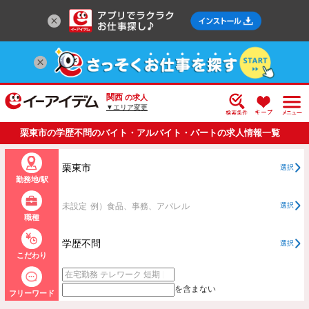
関西
の求人
▼エリア変更
栗東市の学歴不問のバイト・アルバイト・パートの求人情報一覧
栗東市
選択
勤務地/駅
未設定
例）食品、事務、アパレル
選択
職種
学歴不問
選択
こだわり
を含まない
フリーワード