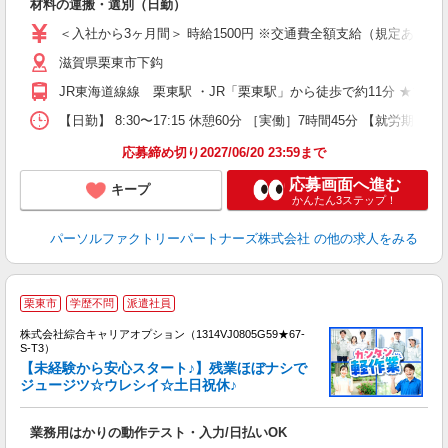
材料の運搬・選別（日勤）
ー
い
＜入社から3ヶ月間＞ 時給1500円 ※交通費全額支給（規定あり） 【
り
滋賀県栗東市下鈎
JR東海道線線 栗東駅 ・JR「栗東駅」から徒歩で約11分 ★マ
【日勤】 8:30〜17:15 休憩60分 ［実働］7時間45分 【就労期間
応募締め切り2027/06/20 23:59まで
応募画面へ進む
キープ
かんたん3ステップ！
パーソルファクトリーパートナーズ株式会社
の他の求人をみる
栗東市
学歴不問
派遣社員
株式会社綜合キャリアオプション（1314VJ0805G59★67-
S-T3）
【未経験から安心スタート♪】残業ほぼナシで
ジュージツ☆ウレシイ☆土日祝休♪
た
入
業務用はかりの動作テスト・入力/日払いOK
分