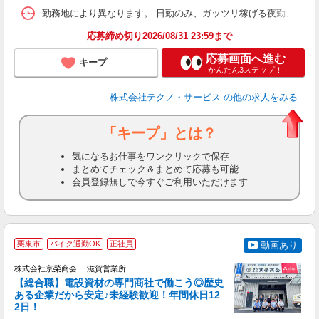
勤務地により異なります。 日勤のみ、ガッツリ稼げる夜勤、シフトによる交
応募締め切り2026/08/31 23:59まで
応募画面へ進む
キープ
かんたん3ステップ！
株式会社テクノ・サービス
の他の求人をみる
「キープ」とは？
気になるお仕事をワンクリックで保存
まとめてチェック＆まとめて応募も可能
会員登録無しで今すぐご利用いただけます
栗東市
バイク通勤OK
正社員
動画あり
株式会社京榮商会 滋賀営業所
【総合職】電設資材の専門商社で働こう◎歴史
ある企業だから安定♪未経験歓迎！年間休日12
2日！
◆