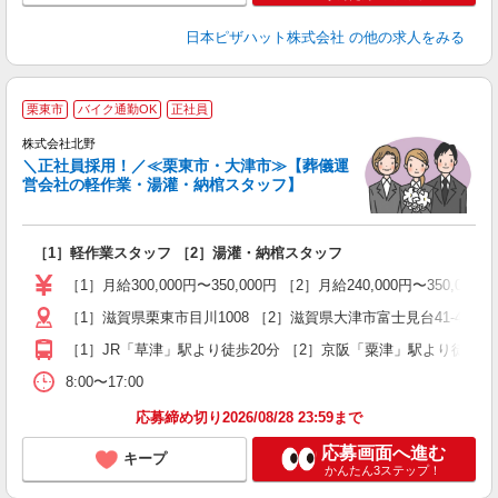
日本ピザハット株式会社
の他の求人をみる
栗東市
バイク通勤OK
正社員
い
株式会社北野
＼正社員採用！／≪栗東市・大津市≫【葬儀運
営会社の軽作業・湯灌・納棺スタッフ】
0
持
［1］軽作業スタッフ ［2］湯灌・納棺スタッフ
入
ミ
［1］月給300,000円〜350,000円 ［2］月給240,000円〜
～
［1］滋賀県栗東市目川1008 ［2］滋賀県大津市富士見台41-43
ク
［1］JR「草津」駅より徒歩20分 ［2］京阪「粟津」駅より徒歩20
8:00〜17:00
応募締め切り2026/08/28 23:59まで
応募画面へ進む
キープ
かんたん3ステップ！