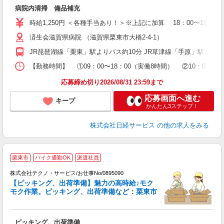
業
病院内清掃 備品補充
W
学
時給1,250円 ＜各種手当あり！＞※上記に加算 18：00〜19：0
活
済生会滋賀県病院 （滋賀県栗東市大橋2-4-1）
勤
り
JR琵琶湖線「栗東」駅よりバス約10分 JR草津線「手原」駅より
【勤務時間】 ①09：00〜18：00（実働8時間） ②10：
応募締め切り2026/08/31 23:59まで
応募画面へ進む
キープ
かんたん3ステップ！
株式会社日経サービス
の他の求人をみる
栗東市
バイク通勤OK
派遣社員
株式会社テクノ・サービス/お仕事No/0895090
【ピッキング、出荷準備】魅力の高時給♪モク
モク作業。ピッキング、出荷準備など：栗東市
す
（
ピッキング、出荷準備