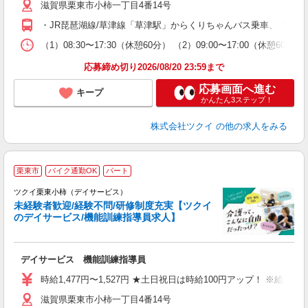
滋賀県栗東市小柿一丁目4番14号
ー
O
・JR琵琶湖線/草津線「草津駅」からくりちゃんバス乗車、「中沢
な
（1）08:30〜17:30（休憩60分） （2）09:00〜17:00（休憩
髪
応募締め切り2026/08/20 23:59まで
応募画面へ進む
キープ
かんたん3ステップ！
株式会社ツクイ
の他の求人をみる
栗東市
バイク通勤OK
パート
ツクイ栗東小柿（デイサービス）
未経験者歓迎/経験不問/研修制度充実【ツクイ
のデイサービス/機能訓練指導員求人】
各
デイサービス 機能訓練指導員
入
り
時給1,477円〜1,527円 ★土日祝日は時給100円アップ！ ※給
リ
滋賀県栗東市小柿一丁目4番14号
ー