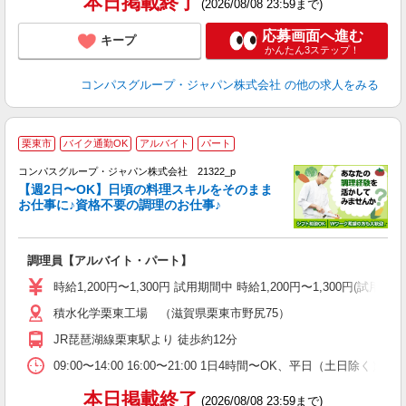
本日掲載終了
(2026/08/08 23:59まで)
応募画面へ進む
キープ
かんたん3ステップ！
コンパスグループ・ジャパン株式会社
の他の求人をみる
栗東市
バイク通勤OK
アルバイト
パート
コンパスグループ・ジャパン株式会社 21322_p
く
【週2日〜OK】日頃の料理スキルをそのまま
お仕事に♪資格不要の調理のお仕事♪
大
調理員【アルバイト・パート】
入
歓
時給1,200円〜1,300円 試用期間中 時給1,200円〜1,300円
～
積水化学栗東工場 （滋賀県栗東市野尻75）
用
退
JR琵琶湖線栗東駅より 徒歩約12分
方
助
09:00〜14:00 16:00〜21:00 1日4時間〜OK、平日（土日除
本日掲載終了
(2026/08/08 23:59まで)