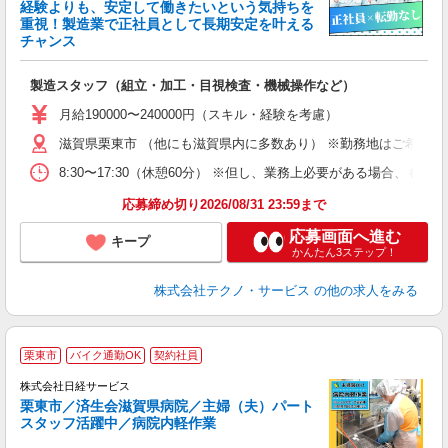
経験よりも、安定して働きたいという気持ちを
重視！製造業で正社員として長期安定を叶える
チャンス
く
入
製造スタッフ（組立・加工・目視検査・機械操作など）
未
あ
月給190000〜240000円（スキル・経験を考慮）
遣
滋賀県栗東市 （他にも滋賀県内に多数あり） ※勤務地はご希望を
8:30〜17:30（休憩60分） ※但し、業務上必要がある場合
応募締め切り2026/08/31 23:59まで
応募画面へ進む
キープ
かんたん3ステップ！
株式会社テクノ・サービス
の他の求人をみる
栗東市
バイク通勤OK
契約社員
株式会社日経サービス
栗東市／済生会滋賀県病院／主婦（夫）パート
スタッフ活躍中／病院内軽作業