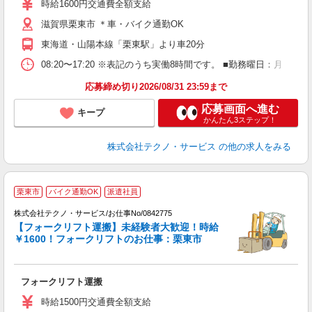
時給1600円交通費全額支給
給
滋賀県栗東市 ＊車・バイク通勤OK
交
東海道・山陽本線「栗東駅」より車20分
08:20〜17:20 ※表記のうち実働8時間です。 ■勤務曜日：月
応募締め切り2026/08/31 23:59まで
応募画面へ進む
キープ
かんたん3ステップ！
株式会社テクノ・サービス
の他の求人をみる
栗東市
バイク通勤OK
派遣社員
株式会社テクノ・サービス/お仕事No/0842775
【フォークリフト運搬】未経験者大歓迎！時給
￥1600！フォークリフトのお仕事：栗東市
り
フォークリフト運搬
履
ラ
時給1500円交通費全額支給
入