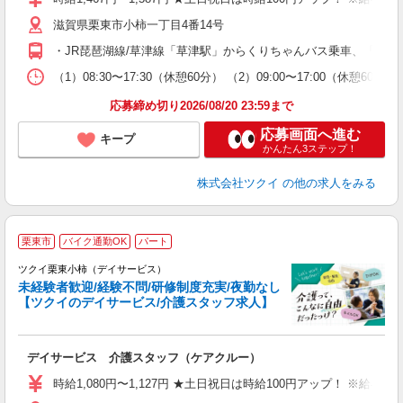
リ
滋賀県栗東市小柿一丁目4番14号
ー
O
・JR琵琶湖線/草津線「草津駅」からくりちゃんバス乗車、「中沢
な
（1）08:30〜17:30（休憩60分） （2）09:00〜17:00（休憩
髪
応募締め切り2026/08/20 23:59まで
応募画面へ進む
キープ
かんたん3ステップ！
株式会社ツクイ
の他の求人をみる
栗東市
バイク通勤OK
パート
ツクイ栗東小柿（デイサービス）
未経験者歓迎/経験不問/研修制度充実/夜勤なし
【ツクイのデイサービス/介護スタッフ求人】
各
デイサービス 介護スタッフ（ケアクルー）
入
り
時給1,080円〜1,127円 ★土日祝日は時給100円アップ！ ※給
リ