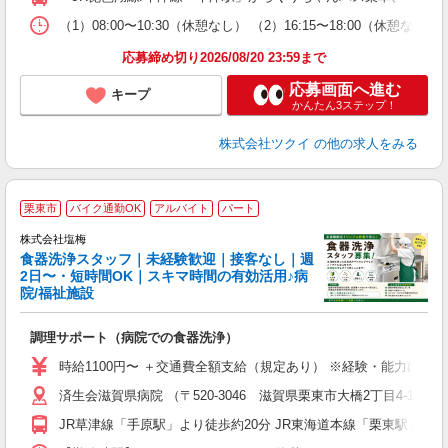
な
（1）08:00〜10:30（休憩なし） （2）16:15〜18:00（
髪
応募締め切り2026/08/20 23:59まで
応募画面へ進む
キープ
かんたん3ステップ！
株式会社ツクイ
の他の求人をみる
■
栗東市
バイク通勤OK
アルバイト
パート
株式会社塩梅
食器洗浄スタッフ｜未経験歓迎｜接客なし｜週
2日〜・短時間OK｜スキマ時間の有効活用♪病
院/福祉施設
務
調理サポート（病院での食器洗浄）
入
者
時給1100円〜 ＋交通費全額支給（規定あり） ※経験・能力によ
リ
済生会滋賀県病院 （〒520-3046 滋賀県栗東市大橋2丁目4-1）
ー
短
JR草津線「手原駅」より徒歩約20分 JR東海道本線「栗東駅」より
型