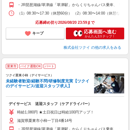
O
・JR琵琶湖線/草津線「草津駅」からくりちゃんバス乗車、「中沢
な
（1）08:30〜17:30（休憩60分） （2）08:30〜14:00（休
髪
応募締め切り2026/08/20 23:59まで
応募画面へ進む
キープ
かんたん3ステップ！
株式会社ツクイ
の他の求人をみる
栗東市
バイク通勤OK
パート
ツクイ栗東小柿（デイサービス）
未経験者歓迎/経験不問/研修制度充実【ツクイ
のデイサービス/送迎スタッフ求人】
各
デイサービス 送迎スタッフ（ケアドライバー）
入
り
時給1,080円 ★土日祝日は時給100円アップ！
リ
滋賀県栗東市小柿一丁目4番14号
ー
O
・JR琵琶湖線/草津線「草津駅」からくりちゃんバス乗車、「中沢