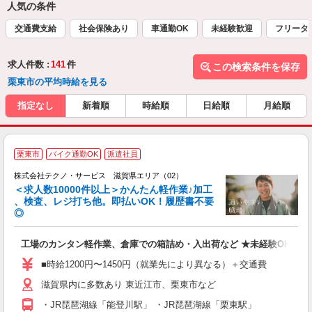
人気の条件
交通費支給
社会保険あり
車通勤OK
未経験歓迎
フリータ
求人件数 :
141
件
この検索条件を保存
栗東市の平均時給を見る
指定なし
新着順
時給順
日給順
月給順
≪
栗東市
バイク通勤OK
派遣社員
株式会社テクノ・サービス 滋賀県エリア（02）
＜求人数10000件以上＞かんたん軽作業♪加工
、検査、レジ打ち他。即払いOK！履歴書不要
◎
お
工場のカンタン軽作業、倉庫での箱詰め・入出荷など ★未経験OKのお
未
ア
■時給1200円〜1450円（就業先により異なる）＋交通費
の
滋賀県内に多数あり 東近江市、栗東市など
・JR琵琶湖線「能登川駅」 ・JR琵琶湖線「栗東駅」