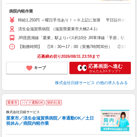
ー
病院内軽作業
W
学
時給1,250円 ＜曜日手当あり！＞※上記に加算 平日以外の勤務は 
活
済生会滋賀県病院 （滋賀県栗東市大橋2-4-1）
勤
り
JR琵琶湖線「栗東」駅よりバス約10分 JR草津線「手原」駅より
【勤務時間】 ①8：30〜17：00（実働7時間30分） ②1
応募締め切り2026/08/31 23:59まで
応募画面へ進む
キープ
かんたん3ステップ！
株式会社日経サービス
の他の求人をみる
栗東市
バイク通勤OK
契約社員
株式会社日経サービス
栗東市／済生会滋賀県病院／車通勤OK／土日
祝休み／病院内軽作業