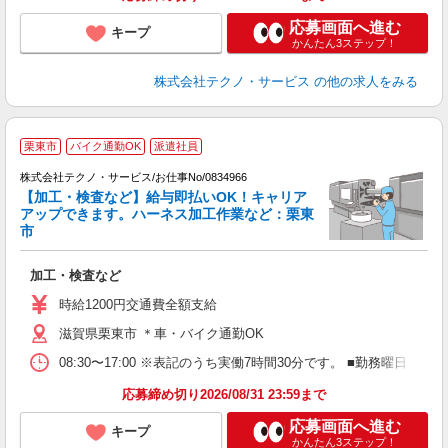
応募画面へ進む
キープ
かんたん3ステップ！
株式会社テクノ・サービス
の他の求人をみる
栗東市
バイク通勤OK
派遣社員
株式会社テクノ・サービス/お仕事No/0834966
【加工・検査など】給与即払いOK！キャリア
アップできます。ハーネス加工作業など：栗東
市
タ
加工・検査など
履
ラ
時給1200円交通費全額支給
バ
滋賀県栗東市 ＊車・バイク通勤OK
08:30〜17:00 ※表記のうち実働7時間30分です。 ■勤務曜日
応募締め切り2026/08/31 23:59まで
応募画面へ進む
キープ
かんたん3ステップ！