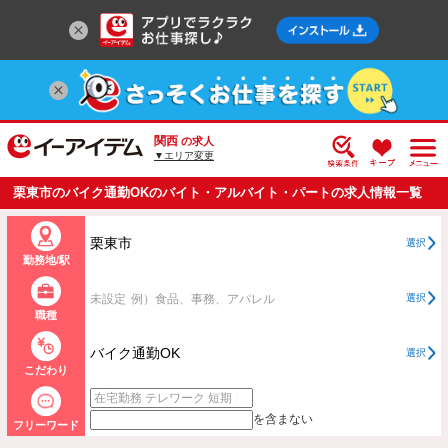
関西
の求人
▼エリア変更
栗東市のバイク通勤OKのバイト・アルバイト・パートの求人情報一覧
栗東市
選択
勤務地/駅
未設定
例）食品、事務、アパレル
選択
職種
バイク通勤OK
選択
こだわり
を含まない
フリーワード