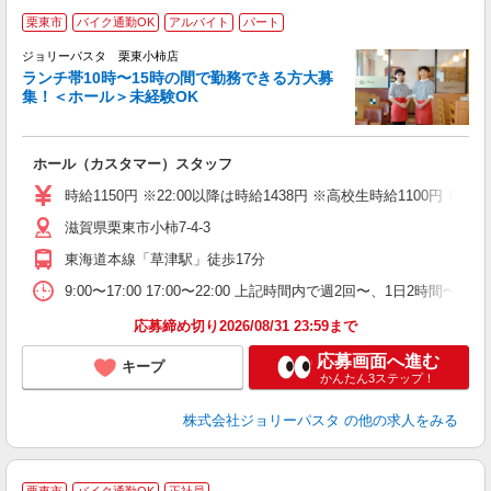
栗東市
バイク通勤OK
アルバイト
パート
ジョリーパスタ 栗東小柿店
ランチ帯10時〜15時の間で勤務できる方大募
集！＜ホール＞未経験OK
ま
ホール（カスタマー）スタッフ
未
（
時給1150円 ※22:00以降は時給1438円 ※高校生時給1100円
給
滋賀県栗東市小柿7-4-3
東海道本線「草津駅」徒歩17分
9:00〜17:00 17:00〜22:00 上記時間内で週2回〜、1日
応募締め切り2026/08/31 23:59まで
応募画面へ進む
キープ
かんたん3ステップ！
株式会社ジョリーパスタ
の他の求人をみる