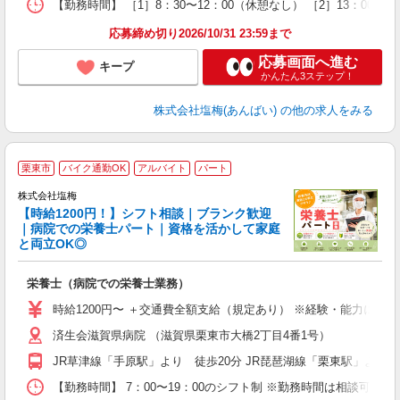
養
【勤務時間】 ［1］8：30〜12：00（休憩なし） ［2］13：00
応募締め切り2026/10/31 23:59まで
応募画面へ進む
キープ
かんたん3ステップ！
株式会社塩梅(あんばい)
の他の求人をみる
■
栗東市
バイク通勤OK
アルバイト
パート
株式会社塩梅
【時給1200円！】シフト相談｜ブランク歓迎
｜病院での栄養士パート｜資格を活かして家庭
と両立OK◎
サ
栄養士（病院での栄養士業務）
主
時給1200円〜 ＋交通費全額支給（規定あり） ※経験・能力によ
代
済生会滋賀県病院 （滋賀県栗東市大橋2丁目4番1号）
ー
O
JR草津線「手原駅」より 徒歩20分 JR琵琶湖線「栗東駅」より 
保
【勤務時間】 7：00〜19：00のシフト制 ※勤務時間は相談可 