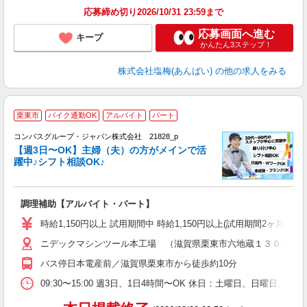
応募締め切り2026/10/31 23:59まで
応募画面へ進む
キープ
かんたん3ステップ！
株式会社塩梅(あんばい)
の他の求人をみる
栗東市
バイク通勤OK
アルバイト
パート
コンパスグループ・ジャパン株式会社 21828_p
く
【週3日〜OK】主婦（夫）の方がメインで活
躍中♪シフト相談OK♪
大
調理補助【アルバイト・パート】
入
歓
時給1,150円以上 試用期間中 時給1,150円以上(試用期間2ヶ月
～
ニデックマシンツール本工場 （滋賀県栗東市六地蔵１３０番地
用
K
バス停日本電産前／滋賀県栗東市から徒歩約10分
朝
ー
09:30〜15:00 週3日、1日4時間〜OK 休日：土曜日、日曜日、