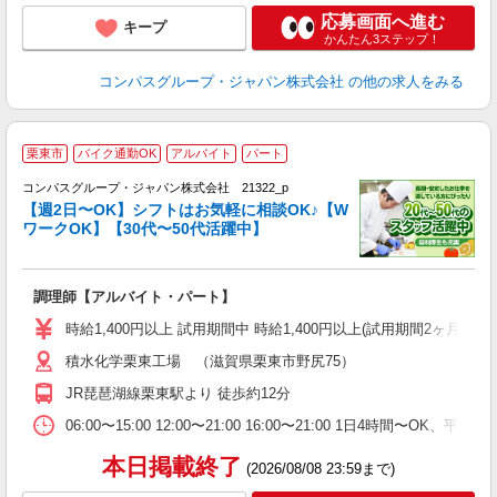
応募画面へ進む
キープ
かんたん3ステップ！
コンパスグループ・ジャパン株式会社
の他の求人をみる
栗東市
バイク通勤OK
アルバイト
パート
コンパスグループ・ジャパン株式会社 21322_p
く
【週2日〜OK】シフトはお気軽に相談OK♪【W
ワークOK】【30代〜50代活躍中】
大
調理師【アルバイト・パート】
入
歓
時給1,400円以上 試用期間中 時給1,400円以上(試用期間2ヶ月
～
積水化学栗東工場 （滋賀県栗東市野尻75）
用
退
JR琵琶湖線栗東駅より 徒歩約12分
方
助
06:00〜15:00 12:00〜21:00 16:00〜21:00 1日4時間
本日掲載終了
(2026/08/08 23:59まで)