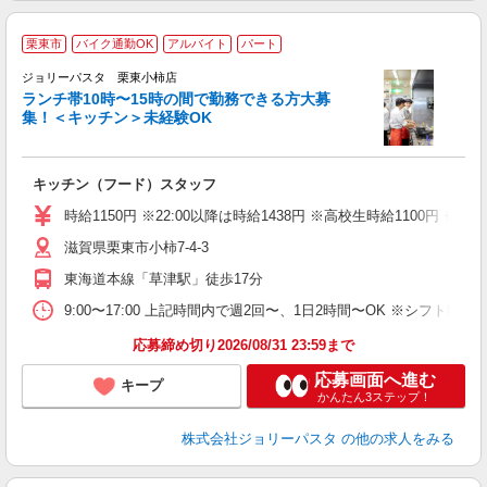
栗東市
バイク通勤OK
アルバイト
パート
ジョリーパスタ 栗東小柿店
ランチ帯10時〜15時の間で勤務できる方大募
集！＜キッチン＞未経験OK
ピ
キッチン（フード）スタッフ
未
（
時給1150円 ※22:00以降は時給1438円 ※高校生時給1100円
給
滋賀県栗東市小柿7-4-3
東海道本線「草津駅」徒歩17分
9:00〜17:00 上記時間内で週2回〜、1日2時間〜OK ※シフト
応募締め切り2026/08/31 23:59まで
応募画面へ進む
キープ
かんたん3ステップ！
株式会社ジョリーパスタ
の他の求人をみる