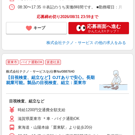
08:30〜17:35 ※表記のうち実働8時間です。 ■勤務曜日：月
応募締め切り2026/08/31 23:59まで
応募画面へ進む
キープ
かんたん3ステップ！
株式会社テクノ・サービス
の他の求人をみる
栗東市
バイク通勤OK
派遣社員
株式会社テクノ・サービス/お仕事No/0887640
【目視検査、組立など】OJTありで安心。長期
就業可能。製品の目視検査、組立：栗東市
ル
仕
目視検査、組立など
履
食
時給1200円交通費全額支給
滋賀県栗東市 ＊車・バイク通勤OK
東海道・山陽本線「栗東駅」より徒歩20分