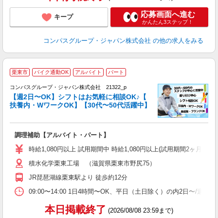
応募画面へ進む
キープ
かんたん3ステップ！
コンパスグループ・ジャパン株式会社
の他の求人をみる
栗東市
バイク通勤OK
アルバイト
パート
コンパスグループ・ジャパン株式会社 21322_p
く
【週2日〜OK】シフトはお気軽に相談OK♪【
扶養内・WワークOK】【30代〜50代活躍中】
大
調理補助【アルバイト・パート】
入
歓
時給1,080円以上 試用期間中 時給1,080円以上(試用期間2ヶ月
～
積水化学栗東工場 （滋賀県栗東市野尻75）
用
務
JR琵琶湖線栗東駅より 徒歩約12分
早
ま
09:00〜14:00 1日4時間〜OK、平日（土日除く）の内2日〜/週
本日掲載終了
(2026/08/08 23:59まで)