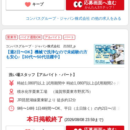
応募画面へ進む
キープ
かんたん3ステップ！
コンパスグループ・ジャパン株式会社
の他の求人をみる
栗東市
バイク通勤OK
アルバイト
パート
コンパスグループ・ジャパン株式会社 21322_p
く
【週2日〜OK】機械で洗浄なので未経験の方
も安心♪【30代〜50代活躍中】
大
洗い場スタッフ【アルバイト・パート】
入
歓
時給1,080円以上 試用期間中 時給1,080円以上(試用期間2ヶ月
～
積水化学栗東工場 （滋賀県栗東市野尻75）
用
務
JR琵琶湖線栗東駅より 徒歩約12分
通
9時〜14時 1日4時間〜OK、平日（土日除く）の内2日〜/週 週あ
本日掲載終了
(2026/08/08 23:59まで)
応募画面へ進む