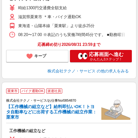
履
高
時給1300円交通費全額支給
滋賀県栗東市 ＊車・バイク通勤OK
東海道・山陽本線「栗東駅」より徒歩25分
08:20〜17:00 ※表記のうち実働7時間45分です。 ■勤務曜日
応募締め切り2026/08/31 23:59まで
応募画面へ進む
キープ
かんたん3ステップ！
株式会社テクノ・サービス
の他の求人をみる
栗東市
バイク通勤OK
派遣社員
株式会社テクノ・サービス/お仕事No/0854870
【工作機械の組立など】給料即払いOK！トヨ
タ自動車などに出荷する工作機械の組立作業：
栗東市
ま
工作機械の組立など
履
タ