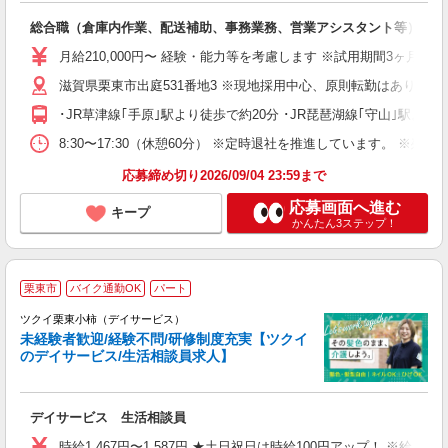
2.
総合職（倉庫内作業、配送補助、事務業務、営業アシスタント等）
入
代
月給210,000円〜 経験・能力等を考慮します ※試用期間3ヶ月（
り
め
滋賀県栗東市出庭531番地3 ※現地採用中心、原則転勤はありませ
･JR草津線｢手原｣駅より徒歩で約20分 ･JR琵琶湖線｢守山｣駅より
ど
8:30〜17:30（休憩60分） ※定時退社を推進しています。 ※残業
応募締め切り2026/09/04 23:59まで
応募画面へ進む
キープ
かんたん3ステップ！
栗東市
バイク通勤OK
パート
ツクイ栗東小柿（デイサービス）
未経験者歓迎/経験不問/研修制度充実【ツクイ
のデイサービス/生活相談員求人】
各
デイサービス 生活相談員
入
り
時給1,467円〜1,587円 ★土日祝日は時給100円アップ！ ※給