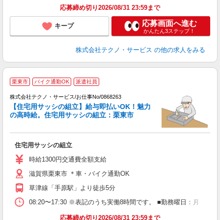
応募締め切り2026/08/31 23:59まで
応募画面へ進む
キープ
かんたん3ステップ！
株式会社テクノ・サービス
の他の求人をみる
栗東市
バイク通勤OK
派遣社員
株式会社テクノ・サービス/お仕事No/0868263
【住宅用サッシの組立】給与即払いOK！魅力
の高時給。住宅用サッシの組立：栗東市
ビ
住宅用サッシの組立
履
高
時給1300円交通費全額支給
滋賀県栗東市 ＊車・バイク通勤OK
草津線「手原駅」より徒歩5分
08:20〜17:30 ※表記のうち実働8時間です。 ■勤務曜日：月
応募締め切り2026/08/31 23:59まで