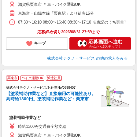
滋賀県栗東市 ＊車・バイク通勤OK
費
東海道・山陽本線「栗東駅」より徒歩15分
07:30〜16:10 08:00〜16:40 08:30〜17:10 ※表記の
応募締め切り2026/08/31 23:59まで
応募画面へ進む
キープ
かんたん3ステップ！
株式会社テクノ・サービス
の他の求人をみる
栗東市
バイク通勤OK
派遣社員
株式会社テクノ・サービス/お仕事No/0898407
【塗装補助作業など】直接雇用の可能性あり。
高時給1300円。塗装補助作業など：栗東市
ト
派
塗装補助作業など
履
高
時給1300円交通費全額支給
勤
滋賀県栗東市 ＊車・バイク通勤OK