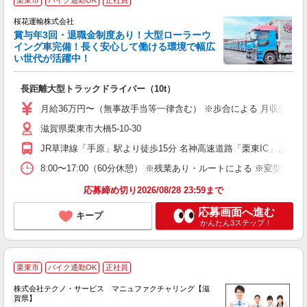
栗東市
バイク通勤OK
正社員
相
桜花運輸株式会社
賞与年3回・退職金制度あり！大型ローラーウ
イング車完備！長く安心して働ける環境で幅広
い世代が活躍中！
と
長距離大型トラックドライバー（10t）
入
活
月給36万円〜（無事故手当等一律含む） ※歩合による 月収例／勤続5年
滋賀県栗東市大橋5-10-30
ィ
JR草津線「手原」駅より徒歩15分 名神高速道路「栗東IC」より車
8:00〜17:00（60分休憩） ※残業あり・ルートによる ※変型労働
応募締め切り2026/08/28 23:59まで
応募画面へ進む
キープ
かんたん3ステップ！
栗東市
バイク通勤OK
正社員
株式会社テクノ・サービス マニュファクチャリング【滋
賀県】