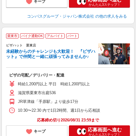
キープ
かんたん3ステップ！
コンパスグループ・ジャパン株式会社
の他の求人をみる
栗東市
バイク通勤OK
アルバイト
パート
ピザハット 栗東店
未経験からのチャレンジも大歓迎！ 『ピザハ
ット』で仲間と一緒に頑張ってみませんか♪
続
ピザの宅配／デリバリー・配達
未
ア
時給1,200円以上 平日 時給1,200円以上
～
滋賀県栗東市出庭536
社
JR草津線「手原駅」より徒歩17分
10:30〜22:30 内で1日2時間、週1日から応相談
応募締め切り2026/08/31 23:59まで
応募画面へ進む
キープ
かんたん3ステップ！