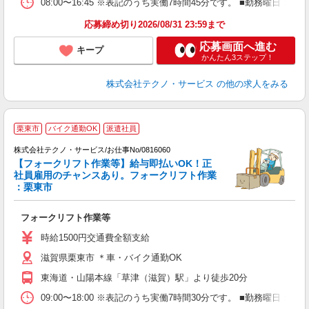
08:00〜16:45 ※表記のうち実働7時間45分です。 ■勤務曜
応募締め切り2026/08/31 23:59まで
応募画面へ進む
キープ
かんたん3ステップ！
株式会社テクノ・サービス
の他の求人をみる
栗東市
バイク通勤OK
派遣社員
株式会社テクノ・サービス/お仕事No/0816060
【フォークリフト作業等】給与即払いOK！正
社員雇用のチャンスあり。フォークリフト作業
募
：栗東市
す
フォークリフト作業等
履
ラ
時給1500円交通費全額支給
O
滋賀県栗東市 ＊車・バイク通勤OK
制
東海道・山陽本線「草津（滋賀）駅」より徒歩20分
09:00〜18:00 ※表記のうち実働7時間30分です。 ■勤務曜