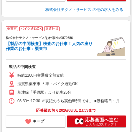
株式会社テクノ・サービス
の他の求人をみる
栗東市
バイク通勤OK
派遣社員
株式会社テクノ・サービス/お仕事No/0872686
【製品の中間検査】検査のお仕事！人気の座り
作業のお仕事：栗東市
ル
製品の中間検査
履
土
時給1200円交通費全額支給
滋賀県栗東市 ＊車・バイク通勤OK
草津線「手原駅」より徒歩25分
08:30〜17:30 ※表記のうち実働8時間です。 ■勤務曜日：月
応募締め切り2026/08/31 23:59まで
応募画面へ進む
キープ
かんたん3ステップ！