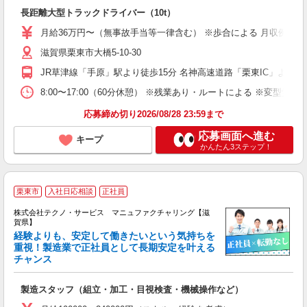
と
長距離大型トラックドライバー（10t）
入
活
月給36万円〜（無事故手当等一律含む） ※歩合による 月収例／勤続5年
滋賀県栗東市大橋5-10-30
ィ
JR草津線「手原」駅より徒歩15分 名神高速道路「栗東IC」より車
8:00〜17:00（60分休憩） ※残業あり・ルートによる ※変型労働
応募締め切り2026/08/28 23:59まで
応募画面へ進む
キープ
かんたん3ステップ！
栗東市
入社日応相談
正社員
株式会社テクノ・サービス マニュファクチャリング【滋
賀県】
経験よりも、安定して働きたいという気持ちを
重視！製造業で正社員として長期安定を叶える
チャンス
く
入
製造スタッフ（組立・加工・目視検査・機械操作など）
未