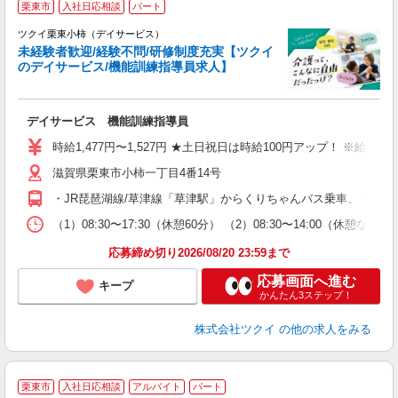
栗東市
入社日応相談
パート
ツクイ栗東小柿（デイサービス）
未経験者歓迎/経験不問/研修制度充実【ツクイ
のデイサービス/機能訓練指導員求人】
各
デイサービス 機能訓練指導員
入
り
時給1,477円〜1,527円 ★土日祝日は時給100円アップ！ ※給
リ
滋賀県栗東市小柿一丁目4番14号
ー
O
・JR琵琶湖線/草津線「草津駅」からくりちゃんバス乗車、「中沢
な
（1）08:30〜17:30（休憩60分） （2）08:30〜14:00（休
髪
応募締め切り2026/08/20 23:59まで
応募画面へ進む
キープ
かんたん3ステップ！
株式会社ツクイ
の他の求人をみる
■
栗東市
入社日応相談
アルバイト
パート