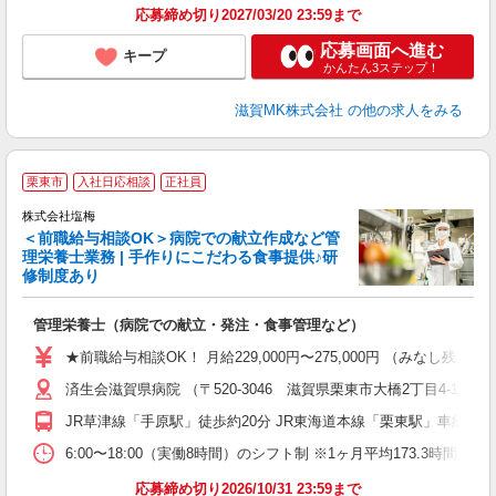
応募締め切り2027/03/20 23:59まで
応募画面へ進む
キープ
かんたん3ステップ！
滋賀MK株式会社
の他の求人をみる
栗東市
入社日応相談
正社員
株式会社塩梅
＜前職給与相談OK＞病院での献立作成など管
理栄養士業務 | 手作りにこだわる食事提供♪研
き
修制度あり
年
充
管理栄養士（病院での献立・発注・食事管理など）
入
主
★前職給与相談OK！ 月給229,000円〜275,000円 （みなし
（
済生会滋賀県病院 （〒520-3046 滋賀県栗東市大橋2丁目4-1）
べ
JR草津線「手原駅」徒歩約20分 JR東海道本線「栗東駅」車約10
6:00〜18:00（実働8時間）のシフト制 ※1ヶ月平均173.3時間勤
応募締め切り2026/10/31 23:59まで