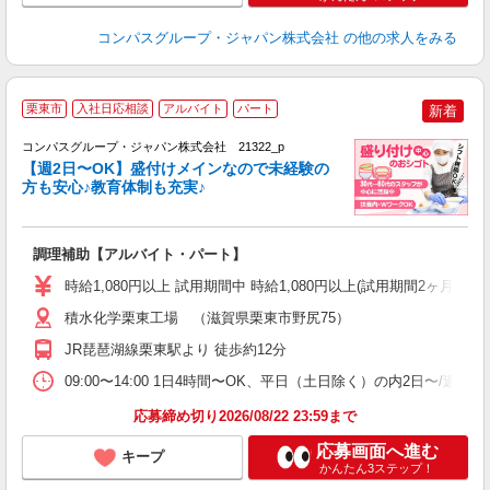
コンパスグループ・ジャパン株式会社
の他の求人をみる
栗東市
入社日応相談
アルバイト
パート
新着
コンパスグループ・ジャパン株式会社 21322_p
く
【週2日〜OK】盛付けメインなので未経験の
方も安心♪教育体制も充実♪
大
調理補助【アルバイト・パート】
入
歓
時給1,080円以上 試用期間中 時給1,080円以上(試用期間2ヶ月
～
用
積水化学栗東工場 （滋賀県栗東市野尻75）
務
JR琵琶湖線栗東駅より 徒歩約12分
早
ま
09:00〜14:00 1日4時間〜OK、平日（土日除く）の内2日〜/週
応募締め切り2026/08/22 23:59まで
応募画面へ進む
キープ
かんたん3ステップ！