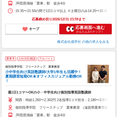
JR琵琶湖線「栗東」駅 徒歩4分
15:35〜21:50の間で1日1コマ以上 ※土曜日のみ14:20〜15:40
応募締め切り2026/12/31 23:59まで
応募画面へ進む
キープ
かんたん3ステップ！
株式会社成学社
の他の求人をみる
栗東市
入社日応相談
アルバイト
個別指導学院 フリーステップ 栗東教室
小中学生向け英語塾講師/大学1年生も活躍中！
夏期講習短期OK★オフィスカジュアル勤務OK
！
☆
週1日1コマ〜OKの小・中学生向け個別指導英語塾講師
入
主
関西：時給1,260〜2,302円 2名指導1コマ担当：2,180〜3,
日
個別指導学院 フリーステップ 栗東教室 （滋賀県栗東市綣1-17-
自
JR琵琶湖線「栗東」駅 徒歩4分