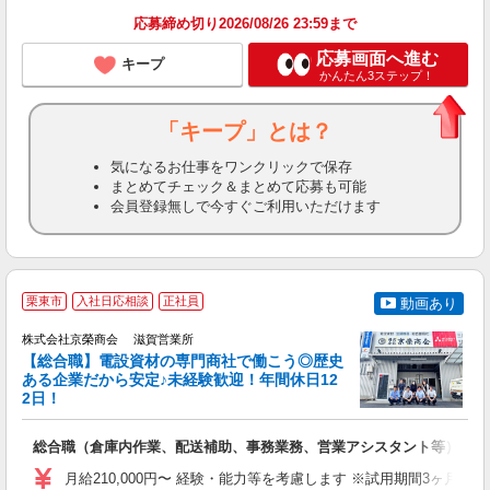
応募締め切り2026/08/26 23:59まで
応募画面へ進む
キープ
かんたん3ステップ！
「キープ」とは？
気になるお仕事をワンクリックで保存
まとめてチェック＆まとめて応募も可能
会員登録無しで今すぐご利用いただけます
栗東市
入社日応相談
正社員
動画あり
株式会社京榮商会 滋賀営業所
【総合職】電設資材の専門商社で働こう◎歴史
ある企業だから安定♪未経験歓迎！年間休日12
2日！
◆
2.
総合職（倉庫内作業、配送補助、事務業務、営業アシスタント等）
入
代
月給210,000円〜 経験・能力等を考慮します ※試用期間3ヶ月（
り