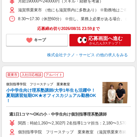
あ
月給190000〜240000円（スキル・経験を考慮）
遣
滋賀県栗東市 （他にも滋賀県内に多数あり） ※勤務地はご希望を
8:30〜17:30（休憩60分） ※但し、業務上必要がある場合
応募締め切り2026/08/31 23:59まで
応募画面へ進む
キープ
かんたん3ステップ！
株式会社テクノ・サービス
の他の求人をみる
栗東市
入社日応相談
アルバイト
個別指導学院 フリーステップ 栗東教室
小中学生向け理系塾講師/大学1年生も活躍中！
夏期講習短期OK★オフィスカジュアル勤務OK
！
「
週1日1コマ〜OKの小・中学生向け個別指導理系塾講師
入
主
関西：時給1,260〜2,302円 2名指導1コマ担当：2,180〜3,
日
個別指導学院 フリーステップ 栗東教室 （滋賀県栗東市綣1-17-
自