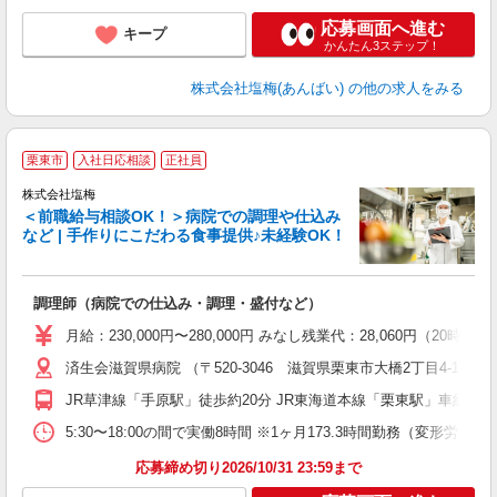
応募画面へ進む
キープ
かんたん3ステップ！
株式会社塩梅(あんばい)
の他の求人をみる
栗東市
入社日応相談
正社員
株式会社塩梅
＜前職給与相談OK！＞病院での調理や仕込み
など | 手作りにこだわる食事提供♪未経験OK！
さ
調理師（病院での仕込み・調理・盛付など）
入
主
月給：230,000円〜280,000円 みなし残業代：28,060
（
済生会滋賀県病院 （〒520-3046 滋賀県栗東市大橋2丁目4-1）
べ
JR草津線「手原駅」徒歩約20分 JR東海道本線「栗東駅」車約10
5:30〜18:00の間で実働8時間 ※1ヶ月173.3時間勤務（変形労働時
応募締め切り2026/10/31 23:59まで