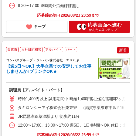
8:30〜17:00 ※時間外労働ほぼ無し
応募締め切り2026/08/23 23:59まで
応募画面へ進む
キープ
かんたん3ステップ！
栗東市
入社日応相談
アルバイト
パート
新着
コンパスグループ・ジャパン株式会社 31008_p
く
【週5日〜OK】大手企業での安定してお仕事
しませんか♪ブランクOK★
大
調理員【アルバイト・パート】
入
歓
時給1,400円以上 試用期間中 時給1,400円以上(試用期間2ヶ月
～
用
タキロンシーアイ株式会社栗東寮 （滋賀県栗東市中沢2-16-41
日
JR琵琶湖線草津駅より 徒歩約11分
ー
12:00〜17:00、13:00〜17:00 週5日、1日4時間〜OK 休
応募締め切り2026/08/22 23:59まで