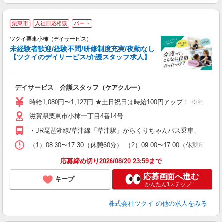
栗東市
入社日応相談
パート
ツクイ栗東小柿（デイサービス）
未経験者歓迎/経験不問/研修制度充実/夜勤なし
【ツクイのデイサービス/介護スタッフ求人】
各
デイサービス 介護スタッフ（ケアクルー）
入
り
時給1,080円〜1,127円 ★土日祝日は時給100円アップ！ ※給
リ
滋賀県栗東市小柿一丁目4番14号
ー
O
・JR琵琶湖線/草津線「草津駅」からくりちゃんバス乗車、「中沢
な
（1）08:30〜17:30（休憩60分） （2）09:00〜17:00（休憩
髪
応募締め切り2026/08/20 23:59まで
応募画面へ進む
キープ
かんたん3ステップ！
株式会社ツクイ
の他の求人をみる