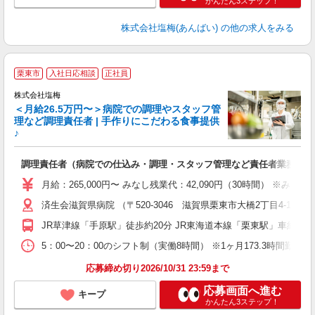
かんたん3ステップ！
株式会社塩梅(あんばい)
の他の求人をみる
栗東市
入社日応相談
正社員
株式会社塩梅
＜月給26.5万円〜＞病院での調理やスタッフ管
理など調理責任者 | 手作りにこだわる食事提供
♪
さ
調理責任者（病院での仕込み・調理・スタッフ管理など責任者業務）
入
主
月給：265,000円〜 みなし残業代：42,090円（30時間）
（
済生会滋賀県病院 （〒520-3046 滋賀県栗東市大橋2丁目4-1）
べ
JR草津線「手原駅」徒歩約20分 JR東海道本線「栗東駅」車約10
5：00〜20：00のシフト制（実働8時間） ※1ヶ月173.3時間勤
応募締め切り2026/10/31 23:59まで
応募画面へ進む
キープ
かんたん3ステップ！