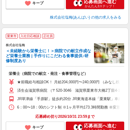
応募画面へ進む
キープ
かんたん3ステップ！
株式会社塩梅(あんばい)
の他の求人をみる
栗東市
入社日応相談
正社員
株式会社塩梅
＜未経験から栄養士に！＞病院での献立作成な
ど栄養士業務 | 手作りにこだわる食事提供♪研
き
修制度あり
年
充
栄養士（病院での献立・発注・食事管理など）
入
主
★前職給与相談OK！ 月給204,000円〜240,000円 （みな
（
済生会滋賀県病院 （〒520-3046 滋賀県栗東市大橋2丁目4-1）
べ
JR草津線「手原駅」徒歩約20分 JR東海道本線「栗東駅」車約10
6：00〜18：00のシフト制 ※1ヶ月平均173.3時間勤務 ※変形労
応募締め切り2026/10/31 23:59まで
応募画面へ進む
キープ