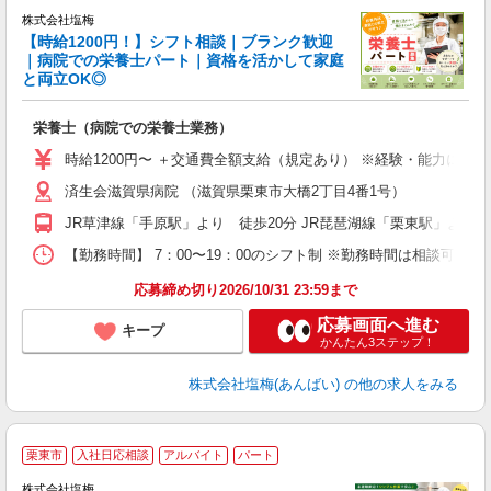
株式会社塩梅
【時給1200円！】シフト相談｜ブランク歓迎
｜病院での栄養士パート｜資格を活かして家庭
と両立OK◎
サ
栄養士（病院での栄養士業務）
主
時給1200円〜 ＋交通費全額支給（規定あり） ※経験・能力によ
代
済生会滋賀県病院 （滋賀県栗東市大橋2丁目4番1号）
ー
O
JR草津線「手原駅」より 徒歩20分 JR琵琶湖線「栗東駅」より 
保
【勤務時間】 7：00〜19：00のシフト制 ※勤務時間は相談可 
応募締め切り2026/10/31 23:59まで
応募画面へ進む
キープ
かんたん3ステップ！
株式会社塩梅(あんばい)
の他の求人をみる
■
栗東市
入社日応相談
アルバイト
パート
株式会社塩梅