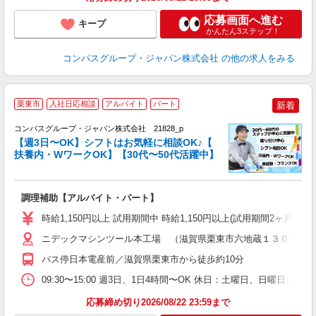
応募画面へ進む
キープ
かんたん3ステップ！
コンパスグループ・ジャパン株式会社
の他の求人をみる
栗東市
入社日応相談
アルバイト
パート
新着
コンパスグループ・ジャパン株式会社 21828_p
く
【週3日〜OK】シフトはお気軽に相談OK♪【
扶養内・WワークOK】【30代〜50代活躍中】
大
調理補助【アルバイト・パート】
入
歓
時給1,150円以上 試用期間中 時給1,150円以上(試用期間2ヶ月
～
用
ニデックマシンツール本工場 （滋賀県栗東市六地蔵１３０番地
K
バス停日本電産前／滋賀県栗東市から徒歩約10分
朝
ー
09:30〜15:00 週3日、1日4時間〜OK 休日：土曜日、日曜日、
応募締め切り2026/08/22 23:59まで