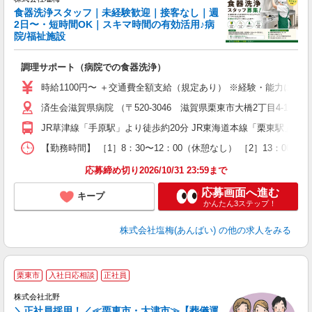
食器洗浄スタッフ｜未経験歓迎｜接客なし｜週
2日〜・短時間OK｜スキマ時間の有効活用♪病
院/福祉施設
務
調理サポート（病院での食器洗浄）
入
者
時給1100円〜 ＋交通費全額支給（規定あり） ※経験・能力によ
リ
済生会滋賀県病院 （〒520-3046 滋賀県栗東市大橋2丁目4-1）
ー
短
JR草津線「手原駅」より徒歩約20分 JR東海道本線「栗東駅」より
型
養
【勤務時間】 ［1］8：30〜12：00（休憩なし） ［2］13：00
応募締め切り2026/10/31 23:59まで
応募画面へ進む
キープ
かんたん3ステップ！
株式会社塩梅(あんばい)
の他の求人をみる
栗東市
入社日応相談
正社員
い
株式会社北野
＼正社員採用！／≪栗東市・大津市≫【葬儀運