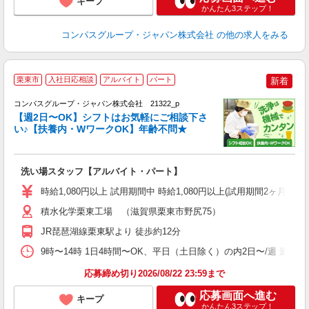
キープ
かんたん3ステップ！
コンパスグループ・ジャパン株式会社
の他の求人をみる
栗東市
入社日応相談
アルバイト
パート
新着
コンパスグループ・ジャパン株式会社 21322_p
く
【週2日〜OK】シフトはお気軽にご相談下さ
い♪【扶養内・WワークOK】年齢不問★
大
洗い場スタッフ【アルバイト・パート】
入
歓
時給1,080円以上 試用期間中 時給1,080円以上(試用期間2ヶ月
～
用
積水化学栗東工場 （滋賀県栗東市野尻75）
務
JR琵琶湖線栗東駅より 徒歩約12分
通
9時〜14時 1日4時間〜OK、平日（土日除く）の内2日〜/週 週あ
応募締め切り2026/08/22 23:59まで
応募画面へ進む
キープ
かんたん3ステップ！