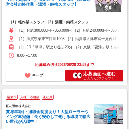
営会社の軽作業・湯灌・納棺スタッフ】
0
持
［1］軽作業スタッフ ［2］湯灌・納棺スタッフ
入
ミ
［1］月給300,000円〜350,000円 ［2］月給240,000円〜
～
［1］滋賀県栗東市目川1008 ［2］滋賀県大津市富士見台41-43
ク
［1］JR「草津」駅より徒歩20分 ［2］京阪「粟津」駅より徒歩20
8:00〜17:00
応募締め切り2026/08/28 23:59まで
応募画面へ進む
キープ
かんたん3ステップ！
栗東市
入社日応相談
正社員
相
桜花運輸株式会社
賞与年3回・退職金制度あり！大型ローラーウ
イング車完備！長く安心して働ける環境で幅広
い世代が活躍中！