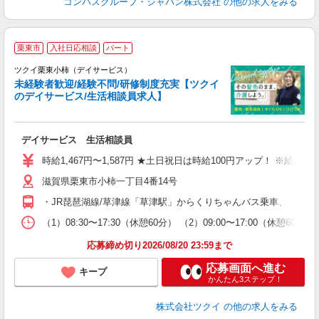
コンパスグループ・ジャパン株式会社
の他の求人をみる
栗東市
入社日応相談
パート
ツクイ栗東小柿（デイサービス）
未経験者歓迎/経験不問/研修制度充実【ツクイ
のデイサービス/生活相談員求人】
各
デイサービス 生活相談員
入
り
時給1,467円〜1,587円 ★土日祝日は時給100円アップ！ ※給
リ
滋賀県栗東市小柿一丁目4番14号
ー
O
・JR琵琶湖線/草津線「草津駅」からくりちゃんバス乗車、「中沢
な
（1）08:30〜17:30（休憩60分） （2）09:00〜17:00（休憩
髪
応募締め切り2026/08/20 23:59まで
応募画面へ進む
キープ
かんたん3ステップ！
株式会社ツクイ
の他の求人をみる