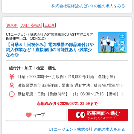
株式会社塩梅(あんばい)
の他の求人をみる
栗東市
入社日応相談
正社員
UTエージェント株式会社 AGT関西第三CU AGT草津エリア
IM栗東守山CL 《JDND1C》
【日勤＆土日祝休み】電気機器の部品組付けや
納入作業など！直接雇用の可能性あり♪残業少
なめ◎
る
入
組付け・加工・検査・梱包
場
タ
月給：200,000円〜 月収例：216,000円(月給＋各種手当)
休
滋賀県栗東市 勤務詳細：栗東市 通勤方法：徒歩/車/電車/自転車/
場
通
勤務形態：日勤 【勤務時間】 （1）08:30〜17:15 【備考】 
り
応募締め切り2026/08/21 23:59まで
応募画面へ進む
キープ
かんたん3ステップ！
UTエージェント株式会社
の他の求人をみる