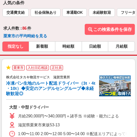
人気の条件
交通費支給
社会保険あり
車通勤OK
未経験歓迎
フリータ
求人件数 :
86
件
この検索条件を保存
栗東市の平均時給を見る
指定なし
新着順
時給順
日給順
月給順
栗東市
入社日応相談
正社員
場
★
株式会社タカキ物流サービス 滋賀営業所
冷凍パン生地のルート配送ドライバー（3t・4t
・10t）◆安定のアンデルセングループ◆未経
験歓迎◎
務
大型・中型ドライバー
入
格
月給290,000円〜340,000円＋諸手当 ※経験・能力による
活
滋賀県栗東市東坂53-13
な
1:00〜11:00 2:00〜12:00 5:00〜14:00 ※配送エリア