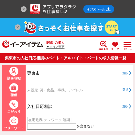
関西
の求人
▼エリア変更
栗東市の入社日応相談のバイト・アルバイト・パートの求人情報一覧
栗東市
選択
勤務地/駅
未設定
例）食品、事務、アパレル
選択
職種
入社日応相談
選択
こだわり
を含まない
フリーワード