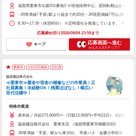
め
滋賀県栗東市出庭531番地3 ※現地採用中心、原則転勤はありませ
･JR草津線｢手原｣駅より徒歩で約20分 ･JR琵琶湖線｢守山｣駅より
ど
8:30〜17:30（休憩60分） ※定時退社を推進しています。 ※残業
応募締め切り2026/09/04 23:59まで
応募画面へ進む
キープ
かんたん3ステップ！
栗東市
入社日応相談
正社員
★
協栄建設株式会社
≪栗東市≫厩舎や宿舎の補修などの作業員！正
社員募集！未経験OK！残業ほぼなし！幅広い
世代活躍中！
◇
や
特殊作業員
入
代
基本給／月給273,000円〜（日額13,000円×平均21日） ※試用期
夕
協栄建設株式会社 栗東支店 （滋賀県栗東市御園1010）
貯
JR草津線「手原」駅から車10分、 帝産バス「金勝小学校前」バス