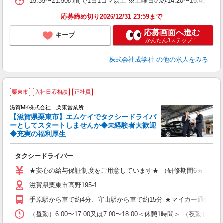
15:35〜21:50の間で1日1コマ以上 ※土曜日のみ14:20〜15:40
応募締め切り2026/12/31 23:59まで
応募画面へ進む
キープ
かんたん3ステップ！
株式会社成学社
の他の求人をみる
栗東市
入社日応相談
正社員
滋賀MK株式会社 栗東営業所
【滋賀県栗東市】エムケイでタクシードライバ
ッ
ーとしてスタートしませんか◆未経験者大歓迎
◆充実の福利厚生
も
タクシードライバー
女
★安心の給与保証制度をご用意しています★ （研修期間6ヵ月間） 月給35
（
滋賀県栗東市高野195-1
制
手原駅から車で約4分、守山駅から車で約15分 ★マイカー通勤OK
（昼勤）6:00〜17:00又は7:00〜18:00＜休憩1時間＞ （夜勤