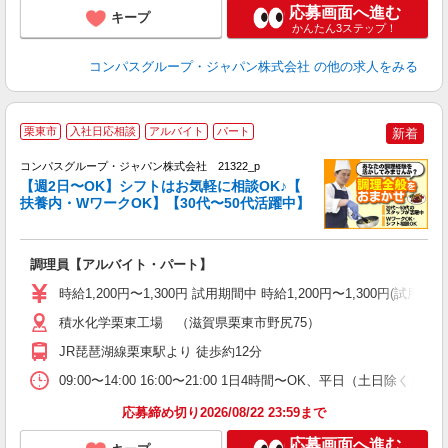
応募画面へ進む
キープ
かんたん3ステップ！
コンパスグループ・ジャパン株式会社
の他の求人をみる
栗東市
入社日応相談
アルバイト
パート
新着
コンパスグループ・ジャパン株式会社 21322_p
く
【週2日〜OK】シフトはお気軽に相談OK♪【
扶養内・WワークOK】【30代〜50代活躍中】
大
調理員【アルバイト・パート】
入
歓
時給1,200円〜1,300円 試用期間中 時給1,200円〜1,300円
～
用
積水化学栗東工場 （滋賀県栗東市野尻75）
退
JR琵琶湖線栗東駅より 徒歩約12分
方
助
09:00〜14:00 16:00〜21:00 1日4時間〜OK、平日（土日除
応募締め切り2026/08/22 23:59まで
応募画面へ進む