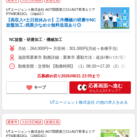
栗東市
入社日応相談
派遣社員
UTエージェント株式会社 AGT関西第三CU AGT草津エリア
PTN草津22CL 《Jdpi1C》
【高収入×土日祝休み☆】工作機械の研磨やNC
旋盤加工♪残業少なめ☆無料送迎あり◎
る
NC旋盤・研磨加工・機械加工
入
場
月給：264,000円〜 月収例：301,000円(月給＋各種手当)
タ
滋賀県栗東市 勤務詳細：栗東市 通勤方法：徒歩/車/バス/電車 
休
場
勤務形態：交替制 【勤務時間】 （1）08:20〜17:20 （2）20
通
り
応募締め切り2026/08/21 23:59まで
応募画面へ進む
キープ
かんたん3ステップ！
UTエージェント株式会社
の他の求人をみる
栗東市
入社日応相談
派遣社員
UTエージェント株式会社 AGT関西第三CU AGT草津エリア
PTN草津22CL 《JXEO1C》