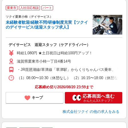
栗東市
入社日応相談
パート
ツクイ栗東小柿（デイサービス）
未経験者歓迎/経験不問/研修制度充実【ツクイ
のデイサービス/送迎スタッフ求人】
各
デイサービス 送迎スタッフ（ケアドライバー）
入
り
時給1,080円 ★土日祝日は時給100円アップ！
リ
滋賀県栗東市小柿一丁目4番14号
ー
O
・JR琵琶湖線/草津線「草津駅」からくりちゃんバス乗車、「中沢
な
（1）08:00〜10:30（休憩なし） （2）16:15〜18:00（
髪
応募締め切り2026/08/20 23:59まで
応募画面へ進む
キープ
かんたん3ステップ！
株式会社ツクイ
の他の求人をみる