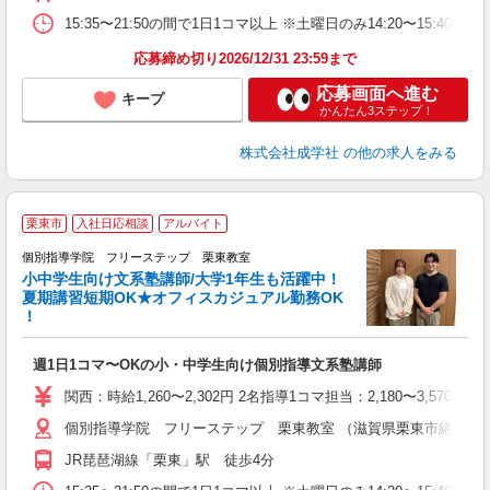
15:35〜21:50の間で1日1コマ以上 ※土曜日のみ14:20〜15:40
応募締め切り2026/12/31 23:59まで
応募画面へ進む
キープ
かんたん3ステップ！
株式会社成学社
の他の求人をみる
栗東市
入社日応相談
アルバイト
個別指導学院 フリーステップ 栗東教室
小中学生向け文系塾講師/大学1年生も活躍中！
夏期講習短期OK★オフィスカジュアル勤務OK
！
「
週1日1コマ〜OKの小・中学生向け個別指導文系塾講師
入
主
関西：時給1,260〜2,302円 2名指導1コマ担当：2,180〜3,
日
個別指導学院 フリーステップ 栗東教室 （滋賀県栗東市綣1-17-
自
JR琵琶湖線「栗東」駅 徒歩4分