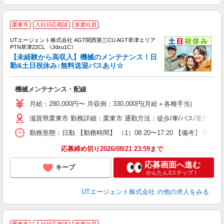
栗東市
入社日応相談
派遣社員
UTエージェント株式会社 AGT関西第三CU AGT草津エリア
PTN草津22CL 《Jdxu1C》
【未経験から高収入】機械のメンテナンス！日
勤&土日祝休み♪無料送迎バスあり☆
る
機械メンテナンス・配線
入
場
月給：280,000円〜 月収例：330,000円(月給＋各種手当)
タ
滋賀県栗東市 勤務詳細：栗東市 通勤方法：徒歩/車/バス/電車 
休
場
勤務形態：日勤 【勤務時間】 （1）08:20〜17:20 【備考】 
通
り
応募締め切り2026/08/21 23:59まで
応募画面へ進む
キープ
かんたん3ステップ！
UTエージェント株式会社
の他の求人をみる