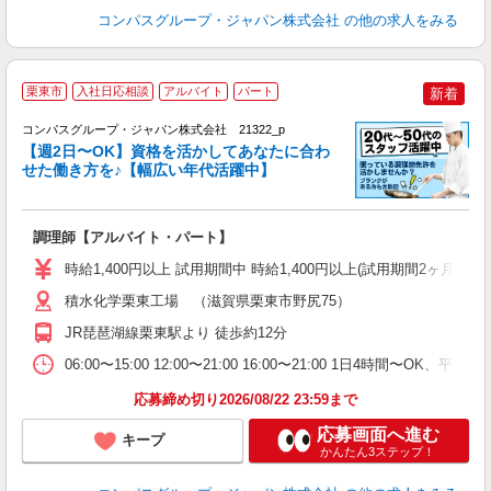
コンパスグループ・ジャパン株式会社
の他の求人をみる
栗東市
入社日応相談
アルバイト
パート
新着
コンパスグループ・ジャパン株式会社 21322_p
く
【週2日〜OK】資格を活かしてあなたに合わ
せた働き方を♪【幅広い年代活躍中】
大
調理師【アルバイト・パート】
入
歓
時給1,400円以上 試用期間中 時給1,400円以上(試用期間2ヶ月
～
用
積水化学栗東工場 （滋賀県栗東市野尻75）
退
JR琵琶湖線栗東駅より 徒歩約12分
方
助
06:00〜15:00 12:00〜21:00 16:00〜21:00 1日4時間
応募締め切り2026/08/22 23:59まで
応募画面へ進む
キープ
かんたん3ステップ！