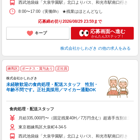
西武池袋線「大泉学園駅」北口よりバス、和光市駅南口行き 大
8:00〜17:00（実働8h） ★残業はほとんどなし
応募締め切り2026/08/29 23:59まで
応募画面へ進む
キープ
かんたん3ステップ！
株式会社かしわざき
の他の求人をみる
練馬区
ボーナス・賞与あり
正社員
給
株式会社かしわざき
未経験歓迎の食肉処理・配送スタッフ 性別・
年齢不問です。正社員採用／マイカー通勤OK
ご
未
食肉処理・配送スタッフ
～
昼
月給335,000円〜（固定残業40H／7万円含む）超過手当別途支
あ
東京都練馬区大泉町4-34-5
西武池袋線「大泉学園駅」北口よりバス、和光市駅南口行き 大