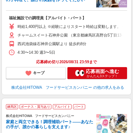
て
福祉施設での調理員【アルバイト・パート】
早
応
時給1,400円以上 ※経験によりスタート時給は変動します。 ※
経
チャームスイート石神井公園 （東京都練馬区高野台5丁目13-7）
婦
～
西武池袋線石神井公園駅より 徒歩約8分
フ
4:30〜14:30 週3〜5日
ま
応募締め切り2026/08/31 23:59まで
応募画面へ進む
キープ
かんたん3ステップ！
株式会社HITOWA フードサービスカンパニー
の他の求人をみる
練馬区
ボーナス・賞与あり
アルバイト
パート
調
株式会社HITOWA フードサービスカンパニー
家庭と両立できる！調理補助パート――あなた
の手が、誰かの暮らしを支えます♪