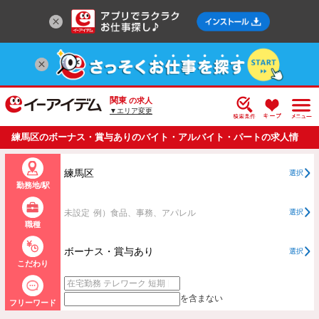
関東
の求人
▼エリア変更
練馬区のボーナス・賞与ありのバイト・アルバイト・パートの求人情
報一覧
練馬区
選択
勤務地/駅
未設定
例）食品、事務、アパレル
選択
職種
ボーナス・賞与あり
選択
こだわり
を含まない
フリーワード