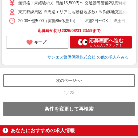
～
無資格・未経験の方 日給15,500円〜 交通誘導警備2級資格者 日
り
東京都練馬区 ※周辺エリアにも勤務地多数♪ ※勤務地充足の際は
深
登
20:00〜翌5:00（実働8h/休憩1h） ※週2日〜OK！ ※
応募締め切り2026/08/31 23:59まで
応募画面へ進む
キープ
かんたん3ステップ！
サンエス警備保障株式会社
の他の求人をみる
次のページへ
1／23
条件を変更して再検索
あなたにおすすめの求人情報