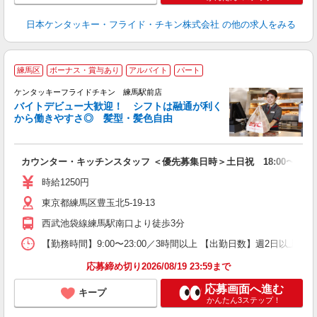
日本ケンタッキー・フライド・チキン株式会社
の他の求人をみる
練馬区
ボーナス・賞与あり
アルバイト
パート
ケンタッキーフライドチキン 練馬駅前店
バイトデビュー大歓迎！ シフトは融通が利く
から働きやすさ◎ 髪型・髪色自由
立
カウンター・キッチンスタッフ ＜優先募集日時＞土日祝 18:00〜23:0
未
ダ
時給1250円
昇
東京都練馬区豊玉北5-19-13
上
か
西武池袋線練馬駅南口より徒歩3分
【勤務時間】9:00〜23:00／3時間以上 【出勤日数】週2日以
応募締め切り2026/08/19 23:59まで
応募画面へ進む
キープ
かんたん3ステップ！