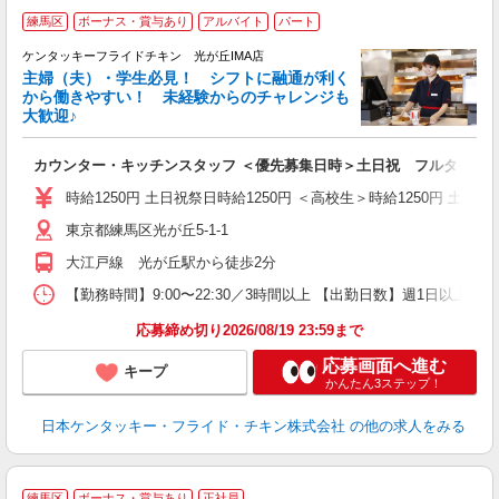
練馬区
ボーナス・賞与あり
アルバイト
パート
ケンタッキーフライドチキン 光が丘IMA店
主婦（夫）・学生必見！ シフトに融通が利く
から働きやすい！ 未経験からのチャレンジも
大歓迎♪
見
カウンター・キッチンスタッフ ＜優先募集日時＞土日祝 フルタイム
未
ダ
時給1250円 土日祝祭日時給1250円 ＜高校生＞時給1250円 土日祝
昇
東京都練馬区光が丘5-1-1
K
保
大江戸線 光が丘駅から徒歩2分
【勤務時間】9:00〜22:30／3時間以上 【出勤日数】週1日以
応募締め切り2026/08/19 23:59まで
応募画面へ進む
キープ
かんたん3ステップ！
日本ケンタッキー・フライド・チキン株式会社
の他の求人をみる
練馬区
ボーナス・賞与あり
正社員