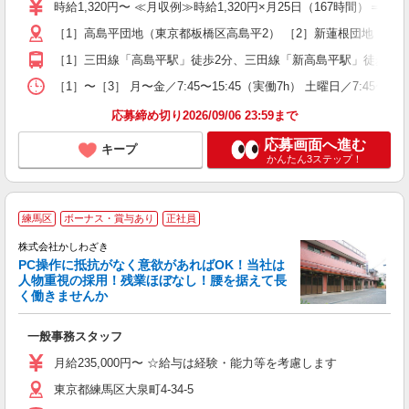
ア
時給1,320円〜 ≪月収例≫時給1,320円×月25日（167時間）＝2
あ
［1］高島平団地（東京都板橋区高島平2） ［2］新蓮根団地（東京都
［1］三田線「高島平駅」徒歩2分、三田線「新高島平駅」徒歩4分 
［1］〜［3］ 月〜金／7:45〜15:45（実働7h） 土曜日／7:45〜
応募締め切り2026/09/06 23:59まで
応募画面へ進む
キープ
かんたん3ステップ！
練馬区
ボーナス・賞与あり
正社員
株式会社かしわざき
PC操作に抵抗がなく意欲があればOK！当社は
人物重視の採用！残業ほぼなし！腰を据えて長
く働きませんか
一般事務スタッフ
経
～
月給235,000円〜 ☆給与は経験・能力等を考慮します
車
東京都練馬区大泉町4-34-5
会