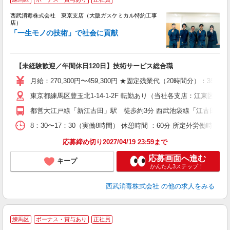
西武消毒株式会社 東京支店（大阪ガスケミカル特約工事
店）
「一生モノの技術」で社会に貢献
力
【未経験歓迎／年間休日120日】技術サービス総合職
入
賞
月給：270,300円〜459,300円 ★固定残業代（20時間分）：
東京都練馬区豊玉北1-14-1-2F 転勤あり（当社各支店：江東
り
都営大江戸線「新江古田」駅 徒歩約3分 西武池袋線「江古田」駅
8：30〜17：30（実働8時間） 休憩時間 ：60分 所定外労働時間
応募締め切り2027/04/19 23:59まで
応募画面へ進む
キープ
かんたん3ステップ！
西武消毒株式会社
の他の求人をみる
練馬区
ボーナス・賞与あり
正社員