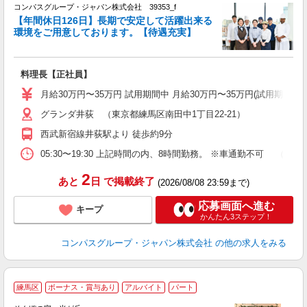
コンパスグループ・ジャパン株式会社 39353_f
【年間休日126日】長期で安定して活躍出来る
環境をご用意しております。【待遇充実】
ま
料理長【正社員】
入
卒
月給30万円〜35万円 試用期間中 月給30万円〜35万円(試用期間3ヶ
ミ
グランダ井荻 （東京都練馬区南田中1丁目22-21）
あ
休
西武新宿線井荻駅より 徒歩約9分
助
05:30〜19:30 上記時間の内、8時間勤務。 ※車通勤不可 
2
あと
日
で掲載終了
(2026/08/08 23:59まで)
応募画面へ進む
キープ
かんたん3ステップ！
コンパスグループ・ジャパン株式会社
の他の求人をみる
練馬区
ボーナス・賞与あり
アルバイト
パート