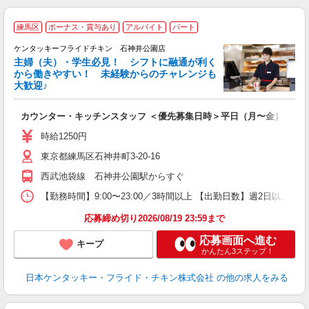
練馬区
ボーナス・賞与あり
アルバイト
パート
ケンタッキーフライドチキン 石神井公園店
主婦（夫）・学生必見！ シフトに融通が利く
から働きやすい！ 未経験からのチャレンジも
大歓迎♪
見
カウンター・キッチンスタッフ ＜優先募集日時＞平日（月〜金） 9:00〜
未
ダ
時給1250円
昇
東京都練馬区石神井町3-20-16
上
か
西武池袋線 石神井公園駅からすぐ
【勤務時間】9:00〜23:00／3時間以上 【出勤日数】週2日以
応募締め切り2026/08/19 23:59まで
応募画面へ進む
キープ
かんたん3ステップ！
日本ケンタッキー・フライド・チキン株式会社
の他の求人をみる