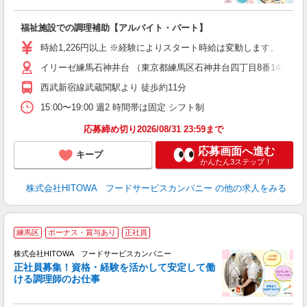
し
ン
福祉施設での調理補助【アルバイト・パート】
昼
W
時給1,226円以上 ※経験によりスタート時給は変動します。 ※
イリーゼ練馬石神井台 （東京都練馬区石神井台四丁目8番14号）
迎
ル
西武新宿線武蔵関駅より 徒歩約11分
り
煙
15:00〜19:00 週2 時間帯は固定 シフト制
食
応募締め切り2026/08/31 23:59まで
応募画面へ進む
キープ
かんたん3ステップ！
株式会社HITOWA フードサービスカンパニー
の他の求人をみる
練馬区
ボーナス・賞与あり
正社員
務
株式会社HITOWA フードサービスカンパニー
正社員募集！資格・経験を活かして安定して働
ける調理師のお仕事
食