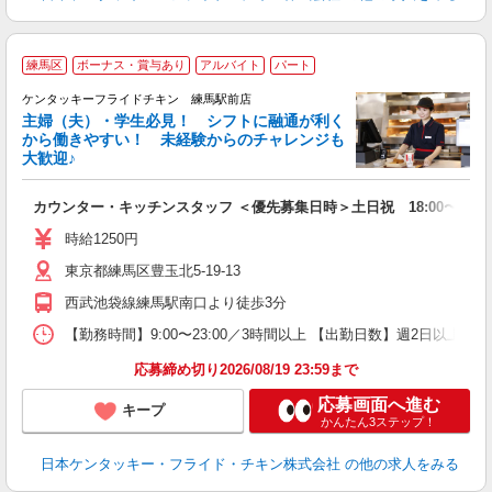
練馬区
ボーナス・賞与あり
アルバイト
パート
ケンタッキーフライドチキン 練馬駅前店
主婦（夫）・学生必見！ シフトに融通が利く
から働きやすい！ 未経験からのチャレンジも
大歓迎♪
見
カウンター・キッチンスタッフ ＜優先募集日時＞土日祝 18:00〜23:0
未
ダ
時給1250円
昇
東京都練馬区豊玉北5-19-13
上
か
西武池袋線練馬駅南口より徒歩3分
【勤務時間】9:00〜23:00／3時間以上 【出勤日数】週2日以
応募締め切り2026/08/19 23:59まで
応募画面へ進む
キープ
かんたん3ステップ！
日本ケンタッキー・フライド・チキン株式会社
の他の求人をみる