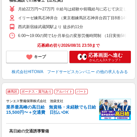
福祉施設での栄養士【正社員】
迎
月給22万円〜27万円 ※給与は経験や前職給与に応じて決定します。
ル
イリーゼ練馬石神井台 （東京都練馬区石神井台四丁目8番14号）
り
煙
西武新宿線武蔵関駅より 徒歩約11分
食
6:00〜19:00の間で1か月単位の変形労働時間制 （1日実働5時間〜12時間） 
応募締め切り2026/08/31 23:59まで
応募画面へ進む
キープ
かんたん3ステップ！
株式会社HITOWA フードサービスカンパニー
の他の求人をみる
練馬区
ボーナス・賞与あり
アルバイト
パート
K
サンエス警備保障株式会社 池袋支社
業界最高峰の高日給 無資格・未経験でも日給
15,500円〜＋交通費 日払いOK
員
高日給の交通誘導警備
未