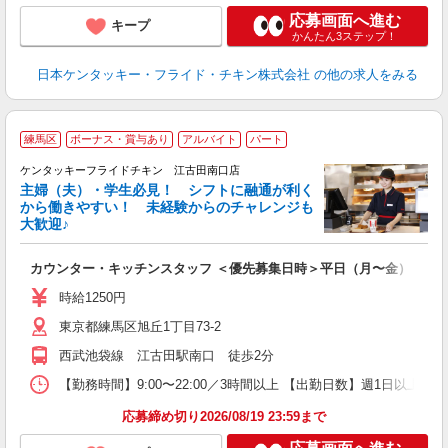
応募画面へ進む
キープ
かんたん3ステップ！
日本ケンタッキー・フライド・チキン株式会社
の他の求人をみる
練馬区
ボーナス・賞与あり
アルバイト
パート
ケンタッキーフライドチキン 江古田南口店
主婦（夫）・学生必見！ シフトに融通が利く
から働きやすい！ 未経験からのチャレンジも
大歓迎♪
見
カウンター・キッチンスタッフ ＜優先募集日時＞平日（月〜金） 18:00〜
未
ダ
時給1250円
昇
東京都練馬区旭丘1丁目73-2
K
保
西武池袋線 江古田駅南口 徒歩2分
【勤務時間】9:00〜22:00／3時間以上 【出勤日数】週1日以
応募締め切り2026/08/19 23:59まで