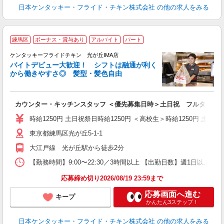
日本ケンタッキー・フライド・チキン株式会社
の他の求人をみる
練馬区
ボーナス・賞与あり
アルバイト
パート
ケンタッキーフライドチキン 光が丘IMA店
バイトデビュー大歓迎！ シフトは融通が利く
から働きやすさ◎ 髪型・髪色自由
立
カウンター・キッチンスタッフ ＜優先募集日時＞土日祝 フルタイム
未
ダ
時給1250円 土日祝祭日時給1250円 ＜高校生＞時給1250円 土日祝
昇
東京都練馬区光が丘5-1-1
K
保
大江戸線 光が丘駅から徒歩2分
【勤務時間】9:00〜22:30／3時間以上 【出勤日数】週1日以
応募締め切り2026/08/19 23:59まで
応募画面へ進む
キープ
かんたん3ステップ！
日本ケンタッキー・フライド・チキン株式会社
の他の求人をみる