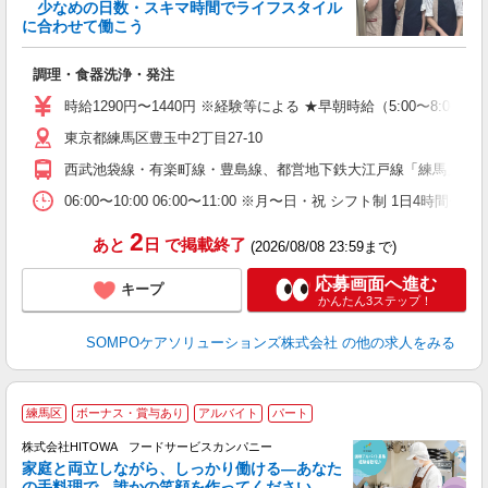
少なめの日数・スキマ時間でライフスタイル
に合わせて働こう
が
調理・食器洗浄・発注
週
祝
時給1290円〜1440円 ※経験等による ★早朝時給（5:00〜
活
東京都練馬区豊玉中2丁目27-10
ま
西武池袋線・有楽町線・豊島線、都営地下鉄大江戸線「練馬」駅よ
06:00〜10:00 06:00〜11:00 ※月〜日・祝 シフト制 1
2
あと
日
で掲載終了
(2026/08/08 23:59まで)
応募画面へ進む
キープ
かんたん3ステップ！
SOMPOケアソリューションズ株式会社
の他の求人をみる
練馬区
ボーナス・賞与あり
アルバイト
パート
ー
株式会社HITOWA フードサービスカンパニー
家庭と両立しながら、しっかり働ける―あなた
の手料理で、誰かの笑顔を作ってください