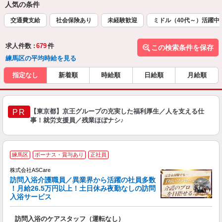
人気の条件
交通費支給
社会保険あり
未経験歓迎
ミドル（40代～）活躍中
求人件数 :
679
件
この検索条件を保存
練馬区の平均時給を見る
指定なし
新着順
時給順
日給順
月給順
【東京都】京王グループの充実した福利厚生／人を支える仕
PR
事！就労支援員／残業ほぼナシ♪
ア
練馬区
ボーナス・賞与あり
正社員
リ
れ
株式会社ASCare
訪問入浴介護職員／異業界から活躍の社員多数
！月給26.5万円以上！土日休み夜勤なしの訪問
業
入浴サービス
ま
訪問入浴のケアスタッフ（運転なし）
入