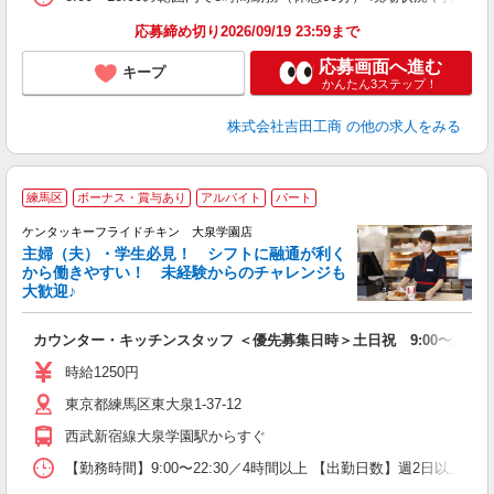
応募締め切り2026/09/19 23:59まで
応募画面へ進む
キープ
かんたん3ステップ！
株式会社吉田工商
の他の求人をみる
練馬区
ボーナス・賞与あり
アルバイト
パート
ケンタッキーフライドチキン 大泉学園店
主婦（夫）・学生必見！ シフトに融通が利く
から働きやすい！ 未経験からのチャレンジも
大歓迎♪
見
カウンター・キッチンスタッフ ＜優先募集日時＞土日祝 9:00〜14:00
未
ダ
時給1250円
昇
東京都練馬区東大泉1-37-12
上
か
西武新宿線大泉学園駅からすぐ
【勤務時間】9:00〜22:30／4時間以上 【出勤日数】週2日以