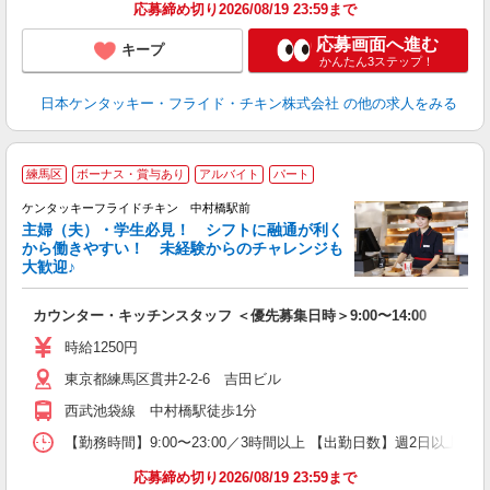
応募締め切り2026/08/19 23:59まで
応募画面へ進む
キープ
かんたん3ステップ！
日本ケンタッキー・フライド・チキン株式会社
の他の求人をみる
練馬区
ボーナス・賞与あり
アルバイト
パート
ケンタッキーフライドチキン 中村橋駅前
主婦（夫）・学生必見！ シフトに融通が利く
から働きやすい！ 未経験からのチャレンジも
大歓迎♪
見
カウンター・キッチンスタッフ ＜優先募集日時＞9:00〜14:00
未
ダ
時給1250円
昇
東京都練馬区貫井2-2-6 吉田ビル
上
か
西武池袋線 中村橋駅徒歩1分
【勤務時間】9:00〜23:00／3時間以上 【出勤日数】週2日以
応募締め切り2026/08/19 23:59まで