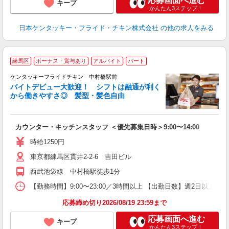
応募画面へ進む
キープ
かんたん3ステップ！
日本ケンタッキー・フライド・チキン株式会社
の他の求人をみる
練馬区
ボーナス・賞与あり
アルバイト
パート
ケンタッキーフライドチキン 中村橋駅前
バイトデビュー大歓迎！ シフトは融通が利く
から働きやすさ◎ 髪型・髪色自由
立
カウンター・キッチンスタッフ ＜優先募集日時＞9:00〜14:00
未
ダ
時給1250円
昇
東京都練馬区貫井2-2-6 吉田ビル
上
か
西武池袋線 中村橋駅徒歩1分
【勤務時間】9:00〜23:00／3時間以上 【出勤日数】週2日以
応募締め切り2026/08/19 23:59まで
応募画面へ進む
キープ
かんたん3ステップ！