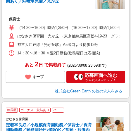
助あり／駐輪場完備／光が丘
お
入
保育士
ク
内
（14:30〜16:30）時給1,350円 （16:30〜17:30）時給1,500円 （17
会
はなさき保育園 光が丘 （東京都練馬区高松4-19-23 グランド光
都営大江戸線「光が丘駅」A5出口より徒歩13分
14：30〜18：30 ※週2日勤務(勤務曜日は応相談)
2
あと
日
で掲載終了
(2026/08/08 23:59まで)
応募画面へ進む
キープ
かんたん3ステップ！
株式会社Green Earth
の他の求人をみる
練馬区
ボーナス・賞与あり
パート
はなさき保育園
定着率良好／小規模保育園勤務／保育士／保育
補助業務／勤務開始日相談OK／常勤・扶養内