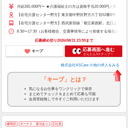
格
月給265,000円〜 ★介護福祉士の方は資格手当20,000円／月 
週
【在宅介護センター野方】東京都中野区野方六丁目53番8号 【在宅
り
【在宅介護センター野方】西武新宿線「都立家政駅」北口より約7分
8:30〜17:30（お客様都合、交通事情等により前後する場合あり）
応募締め切り2026/08/31 23:59まで
応募画面へ進む
キープ
かんたん3ステップ！
株式会社ASCare
の他の求人をみる
「キープ」とは？
気になるお仕事をワンクリックで保存
まとめてチェック＆まとめて応募も可能
会員登録無しで今すぐご利用いただけます
ア
練馬区
ボーナス・賞与あり
正社員
リ