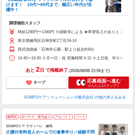
けます！ 10代〜60代まで、幅広い年代が活
躍中！
を
調理補助スタッフ
夕
ボ
時給1290円〜1340円 ※経験等による ★希望収入がありまし
東京都練馬区石神井町2丁目34-14
西武池袋線「石神井公園」駅より徒歩約8分
14:45〜19:00 ※月〜日・祝 実働時間 4:15 ※土日祝、
2
あと
日
で掲載終了
(2026/08/08 23:59まで)
応募画面へ進む
キープ
かんたん3ステップ！
SOMPOケアソリューションズ株式会社
の他の求人をみる
練馬区
ボーナス・賞与あり
アルバイト
パート
SOMPOケア ラヴィーレ 練馬
介護付有料老人ホームでの食事作り／経験不問