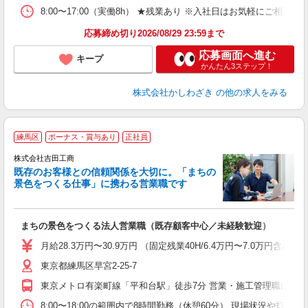
8:00〜17:00（実働8h） ★残業あり ※入社日はお気軽にご相談く
応募締め切り2026/08/29 23:59まで
応募画面へ進む
キープ
かんたん3ステップ！
株式会社かしわざき
の他の求人をみる
練馬区
ボーナス・賞与あり
正社員
株式会社吉田工商
既存のお客様との信頼関係を大切に。「まちの
景色をつくる仕事」に携わる営業職です
業
まちの景色をつくる法人営業職（既存顧客中心／未経験歓迎）
入
通
月給28.3万円〜30.9万円 （固定残業40H/6.4万円〜7.0
東京都練馬区早宮2-25-7
東京メトロ有楽町線「平和台駅」徒歩7分 営業・施工管理職は社
8:00〜18:00の範囲内で8時間勤務（休憩60分） 現場状況や