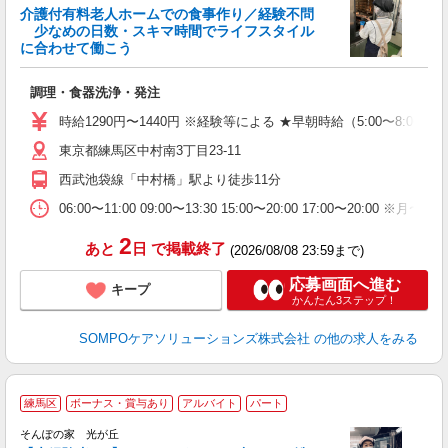
介護付有料老人ホームでの食事作り／経験不問
少なめの日数・スキマ時間でライフスタイル
に合わせて働こう
が
調理・食器洗浄・発注
週
車
時給1290円〜1440円 ※経験等による ★早朝時給（5:00〜
活
東京都練馬区中村南3丁目23-11
ま
西武池袋線「中村橋」駅より徒歩11分
06:00〜11:00 09:00〜13:30 15:00〜20:00 17
2
あと
日
で掲載終了
(2026/08/08 23:59まで)
応募画面へ進む
キープ
かんたん3ステップ！
SOMPOケアソリューションズ株式会社
の他の求人をみる
練馬区
ボーナス・賞与あり
アルバイト
パート
そんぽの家 光が丘