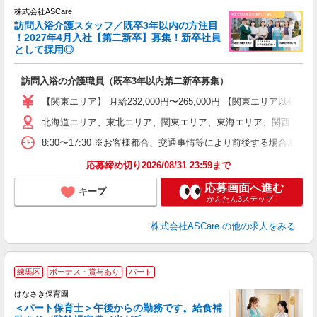
株式会社ASCare
訪問入浴介護スタッフ／既卒3年以内の方注目
！2027年4月入社【第二新卒】募集！新卒社員
として採用◎
［
訪問入浴の介護職員（既卒3年以内第二新卒募集）
W
経
【関東エリア】 月給232,000円〜265,000円 【関東エリア
2
北海道エリア、東北エリア、関東エリア、東海エリア、関西エリア
率
8:30〜17:30 ※お客様都合、交通事情等により前後する場合あ
あ
応募締め切り2026/08/31 23:59まで
応募画面へ進む
キープ
かんたん3ステップ！
株式会社ASCare
の他の求人をみる
練馬区
ボーナス・賞与あり
パート
はなさき保育園
＜パート保育士＞午後からの勤務です。給食補
よ