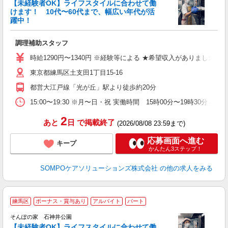
【未経験者OK】ライフスタイルに合わせて働
けます！ 10代〜60代まで、幅広い年代が活
躍中！
を
調理補助スタッフ
週
大
時給1290円〜1340円 ※経験等による ★希望収入がありまし
あ
東京都練馬区土支田1丁目15-16
員
都営大江戸線「光が丘」駅より徒歩約20分
15:00〜19:30 ※月〜日・祝 実働時間 15時00分〜19時
2
あと
日
で掲載終了
(2026/08/08 23:59まで)
応募画面へ進む
キープ
かんたん3ステップ！
SOMPOケアソリューションズ株式会社
の他の求人をみる
練馬区
ボーナス・賞与あり
アルバイト
パート
そんぽの家 石神井公園
【未経験者OK】ライフスタイルに合わせて働