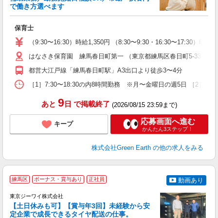
方
で働き方選べます
0
食
保育士
入
主
（9:30〜16:30）時給1,350円 （8:30〜9:30・16:30〜17:30）時給1
ス
はなさき保育園 練馬春日町第一 （東京都練馬区春日町5-33-41
O
支
都営大江戸線「練馬春日町駅」A3出口より徒歩3〜4分
［1］7:30〜18:30の内8時間勤務 ※月〜金曜日の週5日 ［2］7:0
9
あと
日
で掲載終了
(2026/08/15 23:59まで)
応募画面へ進む
キープ
かんたん3ステップ！
株式会社Green Earth
の他の求人をみる
練馬区
ボーナス・賞与あり
正社員
動画あり
東京ジーワイ株式会社
【土日休みも可】【賞与年3回】未経験から安
定企業で成長できるタイヤ配送の仕事。