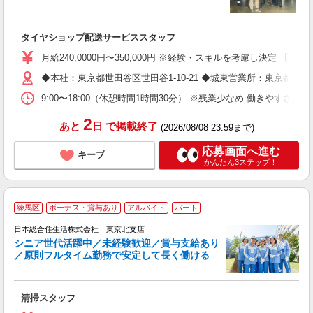
間
タイヤショップ配送サービススタッフ
入
～
月給240,0000円〜350,000円 ※経験・スキルを考慮し決定
O
◆本社：東京都世田谷区世田谷1-10-21 ◆城東営業所：東京都葛飾区奥
ブ
9:00〜18:00（休憩時間1時間30分） ※残業少なめ 働
2
あと
日
で掲載終了
(2026/08/08 23:59まで)
応募画面へ進む
キープ
かんたん3ステップ！
練馬区
ボーナス・賞与あり
アルバイト
パート
日本総合住生活株式会社 東京北支店
シニア世代活躍中／未経験歓迎／賞与支給あり
／原則フルタイム勤務で安定して長く働ける
も
清掃スタッフ
未