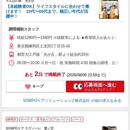
そんぽの家 光が丘
【未経験者OK】ライフスタイルに合わせて働
けます！ 10代〜60代まで、幅広い年代が活
躍中！
を
調理補助スタッフ
週
歓
時給1290円〜1340円 ※経験等による ★希望収入がありまし
養
東京都練馬区土支田1丁目15-16
あ
都営大江戸線「光が丘」駅より徒歩約20分
06:00〜10:00 ※月〜日・祝 実働時間 4:00 朝食の
2
あと
日
で掲載終了
(2026/08/08 23:59まで)
応募画面へ進む
キープ
かんたん3ステップ！
SOMPOケアソリューションズ株式会社
の他の求人をみる
練馬区
ボーナス・賞与あり
アルバイト
パート
SOMPOケア ラヴィーレ 鷺ノ宮