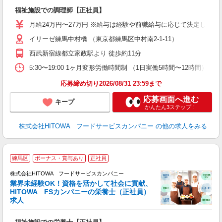
の
福祉施設での調理師【正社員】
朝
e
月給24万円〜27万円 ※給与は経験や前職給与に応じて決定します。
イリーゼ練馬中村橋 （東京都練馬区中村南2‐1‐11）
迎
ル
西武新宿線都立家政駅より 徒歩約11分
り
煙
5:30〜19:00 1ヶ月変形労働時間制 （1日実働5時間〜12時間） ＜シフト例
食
応募締め切り2026/08/31 23:59まで
応募画面へ進む
キープ
かんたん3ステップ！
株式会社HITOWA フードサービスカンパニー
の他の求人をみる
人
練馬区
ボーナス・賞与あり
正社員
株式会社HITOWA フードサービスカンパニー
業界未経験OK！資格を活かして社会に貢献、
HITOWA FSカンパニーの栄養士（正社員）
に
求人
朝
e