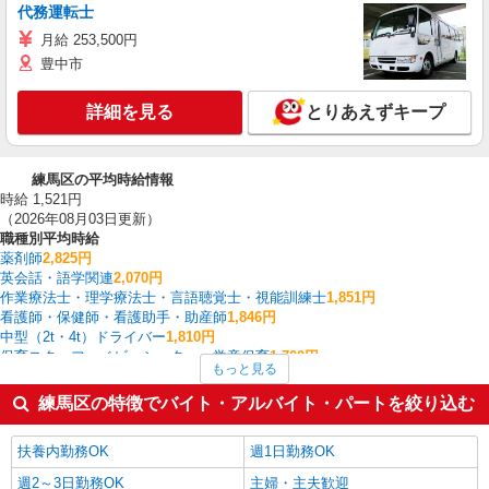
代務運転士
月給 253,500円
豊中市
詳細を見る
とりあえずキープ
練馬区の平均時給情報
時給 1,521円
（2026年08月03日更新）
職種別平均時給
薬剤師
2,825円
英会話・語学関連
2,070円
作業療法士・理学療法士・言語聴覚士・視能訓練士
1,851円
看護師・保健師・看護助手・助産師
1,846円
中型（2t・4t）ドライバー
1,810円
保育スタッフ・ベビーシッター・学童保育
1,700円
もっと見る
家事代行
1,700円
ケアマネジャー
1,665円
練馬区の特徴でバイト・アルバイト・パートを絞り込む
大型ドライバー
1,650円
塾講師・家庭教師
1,644円
扶養内勤務OK
週1日勤務OK
練馬区の他の職種の平均時給を見る
週2～3日勤務OK
主婦・主夫歓迎