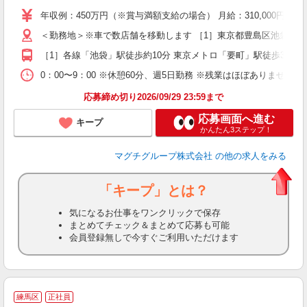
支
年収例：450万円（※賞与満額支給の場合） 月給：310,00
＜勤務地＞※車で数店舗を移動します ［1］東京都豊島区池袋3丁目1-1 
［1］各線「池袋」駅徒歩約10分 東京メトロ「要町」駅徒歩3分 
0：00〜9：00 ※休憩60分、週5日勤務 ※残業はほぼありません！
応募締め切り2026/09/29 23:59まで
応募画面へ進む
キープ
かんたん3ステップ！
マグチグループ株式会社
の他の求人をみる
「キープ」とは？
気になるお仕事をワンクリックで保存
まとめてチェック＆まとめて応募も可能
会員登録無しで今すぐご利用いただけます
練馬区
正社員