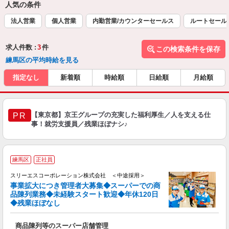
人気の条件
法人営業
個人営業
内勤営業/カウンターセールス
ルートセール
求人件数 :
3
件
この検索条件を保存
練馬区の平均時給を見る
指定なし
新着順
時給順
日給順
月給順
【東京都】京王グループの充実した福利厚生／人を支える仕
PR
事！就労支援員／残業ほぼナシ♪
練馬区
正社員
スリーエスコーポレーション株式会社 ＜中途採用＞
事業拡大につき管理者大募集◆スーパーでの商
品陳列業務◆未経験スタート歓迎◆年休120日
◆残業ほぼなし
そ
商品陳列等のスーパー店舗管理
未