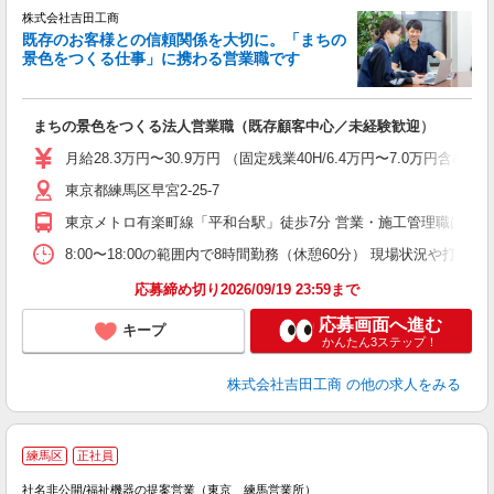
株式会社吉田工商
既存のお客様との信頼関係を大切に。「まちの
景色をつくる仕事」に携わる営業職です
業
まちの景色をつくる法人営業職（既存顧客中心／未経験歓迎）
入
通
月給28.3万円〜30.9万円 （固定残業40H/6.4万円〜7.0
東京都練馬区早宮2-25-7
東京メトロ有楽町線「平和台駅」徒歩7分 営業・施工管理職は社
8:00〜18:00の範囲内で8時間勤務（休憩60分） 現場状況や
応募締め切り2026/09/19 23:59まで
応募画面へ進む
キープ
かんたん3ステップ！
株式会社吉田工商
の他の求人をみる
練馬区
正社員
社名非公開/福祉機器の提案営業（東京 練馬営業所）