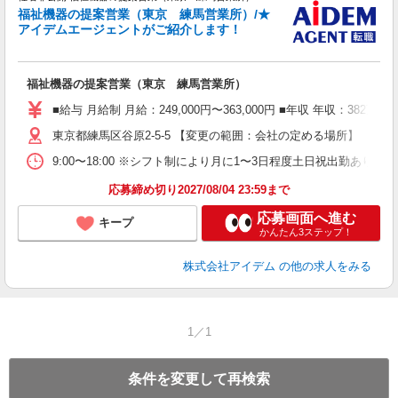
福祉機器の提案営業（東京 練馬営業所）/★
アイデムエージェントがご紹介します！
て
福祉機器の提案営業（東京 練馬営業所）
■給与 月給制 月給：249,000円〜363,000円 ■年収 年
東京都練馬区谷原2-5-5 【変更の範囲：会社の定める場所】
9:00〜18:00 ※シフト制により月に1〜3日程度土日祝出勤あ
応募締め切り2027/08/04 23:59まで
応募画面へ進む
キープ
かんたん3ステップ！
株式会社アイデム
の他の求人をみる
1／1
条件を変更して再検索