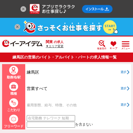
関東
の求人
▼エリア変更
練馬区の営業のバイト・アルバイト・パートの求人情報一覧
練馬区
選択
勤務地/駅
営業すべて
選択
職種
雇用形態、給与、特徴、その他
選択
こだわり
を含まない
フリーワード