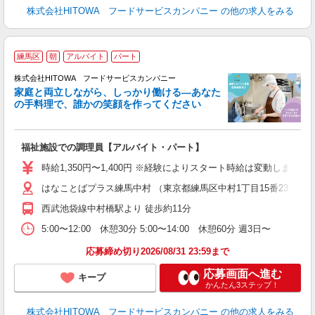
株式会社HITOWA フードサービスカンパニー
の他の求人をみる
練馬区
朝
アルバイト
パート
ー
株式会社HITOWA フードサービスカンパニー
家庭と両立しながら、しっかり働ける―あなた
の手料理で、誰かの笑顔を作ってください
て
福祉施設での調理員【アルバイト・パート】
朝
相
時給1,350円〜1,400円 ※経験によりスタート時給は変動し
験
はなことばプラス練馬中村 （東京都練馬区中村1丁目15番23）
主
躍
西武池袋線中村橋駅より 徒歩約11分
由
5:00〜12:00 休憩30分 5:00〜14:00 休憩60分 週3日〜
な
応募締め切り2026/08/31 23:59まで
応募画面へ進む
キープ
かんたん3ステップ！
株式会社HITOWA フードサービスカンパニー
の他の求人をみる