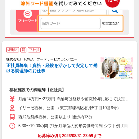
練馬区
朝
正社員
務
株式会社HITOWA フードサービスカンパニー
正社員募集！資格・経験を活かして安定して働
ける調理師のお仕事
食
の
福祉施設での調理師【正社員】
朝
e
月給24万円〜27万円 ※給与は経験や前職給与に応じて決定します。
イリーゼ石神井公園 （東京都練馬区谷原5丁目10番6号）
迎
ル
西武池袋線石神井公園駅より 徒歩約13分
り
煙
5:30〜19:00の間で1か月単位の変形労働時間制 シフト例 月曜日:5:30〜1
食
応募締め切り2026/08/31 23:59まで