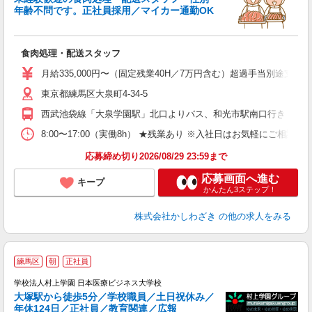
年齢不問です。正社員採用／マイカー通勤OK
ご
未
食肉処理・配送スタッフ
～
昼
月給335,000円〜（固定残業40H／7万円含む）超過手当別途支
あ
東京都練馬区大泉町4-34-5
西武池袋線「大泉学園駅」北口よりバス、和光市駅南口行き 大
8:00〜17:00（実働8h） ★残業あり ※入社日はお気軽にご相談く
応募締め切り2026/08/29 23:59まで
応募画面へ進む
キープ
かんたん3ステップ！
株式会社かしわざき
の他の求人をみる
練馬区
朝
正社員
学校法人村上学園 日本医療ビジネス大学校
大塚駅から徒歩5分／学校職員／土日祝休み／
年休124日／正社員／教育関連／広報