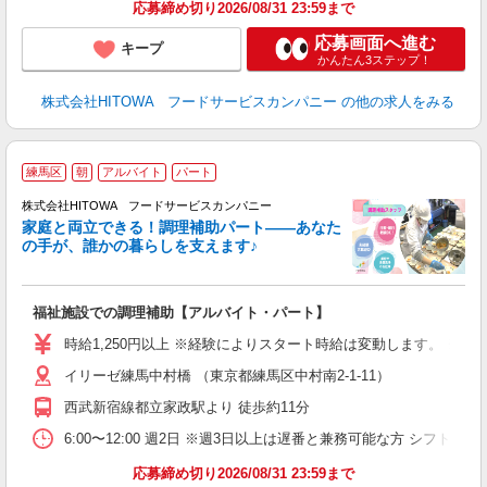
応募締め切り2026/08/31 23:59まで
応募画面へ進む
キープ
かんたん3ステップ！
株式会社HITOWA フードサービスカンパニー
の他の求人をみる
練馬区
朝
アルバイト
パート
調
株式会社HITOWA フードサービスカンパニー
家庭と両立できる！調理補助パート――あなた
の手が、誰かの暮らしを支えます♪
し
ン
福祉施設での調理補助【アルバイト・パート】
朝
接
時給1,250円以上 ※経験によりスタート時給は変動します。 ※
者
イリーゼ練馬中村橋 （東京都練馬区中村南2‐1‐11）
リ
ー
西武新宿線都立家政駅より 徒歩約11分
煙
6:00〜12:00 週2日 ※週3日以上は遅番と兼務可能な方 シフト制
助
応募締め切り2026/08/31 23:59まで