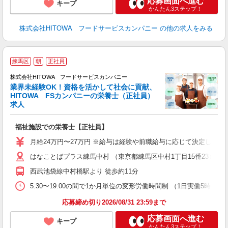
応募画面へ進む
キープ
かんたん3ステップ！
株式会社HITOWA フードサービスカンパニー
の他の求人をみる
ホ
練馬区
朝
正社員
株式会社HITOWA フードサービスカンパニー
業界未経験OK！資格を活かして社会に貢献、
が
HITOWA FSカンパニーの栄養士（正社員）
朝
求人
e
福祉施設での栄養士【正社員】
迎
ル
月給24万円〜27万円 ※給与は経験や前職給与に応じて決定します。
り
はなことばプラス練馬中村 （東京都練馬区中村1丁目15番23）
煙
食
西武池袋線中村橋駅より 徒歩約11分
5:30〜19:00の間で1か月単位の変形労働時間制 （1日実働5時間〜12時間） 
応募締め切り2026/08/31 23:59まで
応募画面へ進む
キープ
かんたん3ステップ！