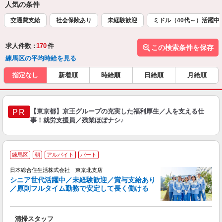
人気の条件
交通費支給
社会保険あり
未経験歓迎
ミドル（40代～）活躍中
求人件数 :
170
件
この検索条件を保存
練馬区の平均時給を見る
指定なし
新着順
時給順
日給順
月給順
【東京都】京王グループの充実した福利厚生／人を支える仕
PR
事！就労支援員／残業ほぼナシ♪
練馬区
朝
アルバイト
パート
日本総合住生活株式会社 東京北支店
シニア世代活躍中／未経験歓迎／賞与支給あり
／原則フルタイム勤務で安定して長く働ける
も
清掃スタッフ
未