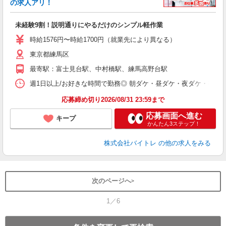
☆
の求人アリ！
験
未経験9割！説明通りにやるだけのシンプル軽作業
即
活
時給1576円〜時給1700円（就業先により異なる）
（
東京都練馬区
短
K
最寄駅：富士見台駅、中村橋駅、練馬高野台駅
日
髪
週1日以上/お好きな時間で勤務◎ 朝ダケ・昼ダケ・夜ダケ・夜勤など、 ご自
応募締め切り2026/08/31 23:59まで
応募画面へ進む
キープ
かんたん3ステップ！
株式会社バイトレ
の他の求人をみる
次のページへ
1／6