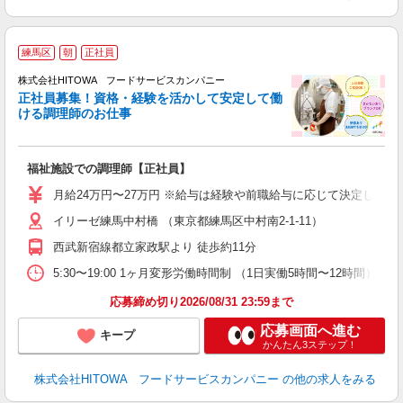
練馬区
朝
正社員
務
株式会社HITOWA フードサービスカンパニー
正社員募集！資格・経験を活かして安定して働
ける調理師のお仕事
食
の
福祉施設での調理師【正社員】
朝
e
月給24万円〜27万円 ※給与は経験や前職給与に応じて決定します。
イリーゼ練馬中村橋 （東京都練馬区中村南2‐1‐11）
迎
ル
西武新宿線都立家政駅より 徒歩約11分
り
煙
5:30〜19:00 1ヶ月変形労働時間制 （1日実働5時間〜12時間） ＜シフト例
食
応募締め切り2026/08/31 23:59まで
応募画面へ進む
キープ
かんたん3ステップ！
株式会社HITOWA フードサービスカンパニー
の他の求人をみる