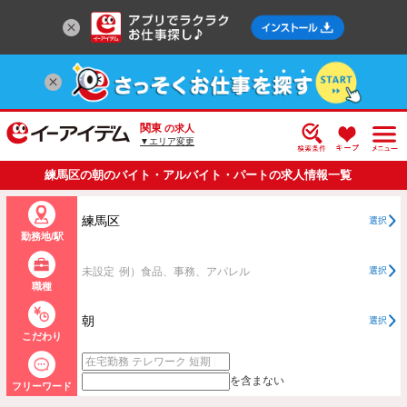
関東
の求人
▼エリア変更
練馬区の朝のバイト・アルバイト・パートの求人情報一覧
練馬区
選択
勤務地/駅
未設定
例）食品、事務、アパレル
選択
職種
朝
選択
こだわり
を含まない
フリーワード