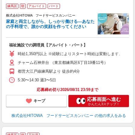
練馬区
朝
アルバイト
パート
ー
株式会社HITOWA フードサービスカンパニー
家庭と両立しながら、しっかり働ける―あなた
の手料理で、誰かの笑顔を作ってください
て
福祉施設での調理員【アルバイト・パート】
朝
面
時給1,350円以上 ※経験によりスタート時給は変動します。 ※
チャーム石神井台 （東京都練馬区6丁目19番11号）
フ
ダ
都営大江戸線練馬駅より 徒歩約4分
分
5:30〜14:30 週3〜5日
補
応募締め切り2026/08/31 23:59まで
応募画面へ進む
キープ
かんたん3ステップ！
株式会社HITOWA フードサービスカンパニー
の他の求人をみる
練馬区
朝
正社員