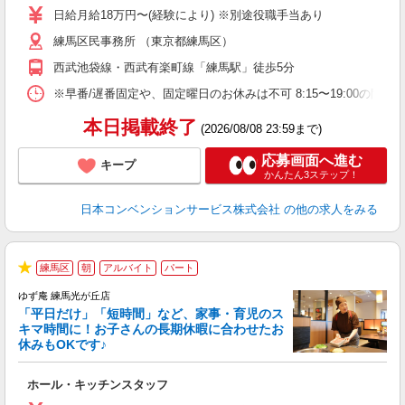
躍
日給月給18万円〜(経験により) ※別途役職手当あり
（
練馬区民事務所 （東京都練馬区）
チ
転
西武池袋線・西武有楽町線「練馬駅」徒歩5分
り
※早番/遅番固定や、固定曜日のお休みは不可 8:15〜19:00の間で実
本日掲載終了
(2026/08/08 23:59まで)
応募画面へ進む
キープ
かんたん3ステップ！
日本コンベンションサービス株式会社
の他の求人をみる
練馬区
朝
アルバイト
パート
★
ゆず庵 練馬光が丘店
「平日だけ」「短時間」など、家事・育児のス
キマ時間に！お子さんの長期休暇に合わせたお
休みもOKです♪
の
ホール・キッチンスタッフ
入