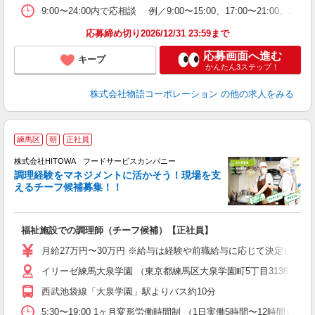
企
9:00〜24:00内で応相談 例／9:00〜15:00、17:00〜
ま
応募締め切り2026/12/31 23:59まで
応募画面へ進む
キープ
かんたん3ステップ！
株式会社物語コーポレーション
の他の求人をみる
練馬区
朝
正社員
株式会社HITOWA フードサービスカンパニー
調理経験をマネジメントに活かそう！現場を支
えるチーフ候補募集！！
の
福祉施設での調理師（チーフ候補）【正社員】
朝
e
月給27万円〜30万円 ※給与は経験や前職給与に応じて決定します。
イリーゼ練馬大泉学園 （東京都練馬区大泉学園町5丁目3138-2）
迎
ル
西武池袋線「大泉学園」駅よりバス約10分
り
煙
5:30〜19:00 1ヶ月変形労働時間制 （1日実働5時間〜12時間） シフト例 月