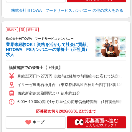
株式会社HITOWA フードサービスカンパニー
の他の求人をみる
人
練馬区
朝
正社員
株式会社HITOWA フードサービスカンパニー
業界未経験OK！資格を活かして社会に貢献、
HITOWA FSカンパニーの栄養士（正社員）
に
求人
朝
e
福祉施設での栄養士【正社員】
迎
月給22万円〜27万円 ※給与は経験や前職給与に応じて決定します。
ル
イリーゼ練馬石神井台 （東京都練馬区石神井台四丁目8番14号）
り
煙
西武新宿線武蔵関駅より 徒歩約11分
食
6:00〜19:00の間で1か月単位の変形労働時間制 （1日実働5時間〜12時間） 
応募締め切り2026/08/31 23:59まで
応募画面へ進む
キープ
かんたん3ステップ！