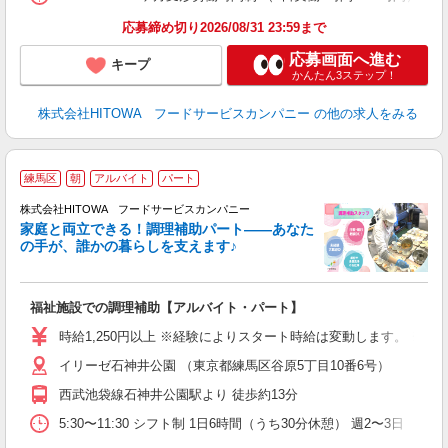
食
応募締め切り2026/08/31 23:59まで
応募画面へ進む
キープ
かんたん3ステップ！
株式会社HITOWA フードサービスカンパニー
の他の求人をみる
練馬区
朝
アルバイト
パート
調
株式会社HITOWA フードサービスカンパニー
家庭と両立できる！調理補助パート――あなた
の手が、誰かの暮らしを支えます♪
し
ン
福祉施設での調理補助【アルバイト・パート】
朝
接
時給1,250円以上 ※経験によりスタート時給は変動します。 ※
者
イリーゼ石神井公園 （東京都練馬区谷原5丁目10番6号）
リ
ー
西武池袋線石神井公園駅より 徒歩約13分
煙
5:30〜11:30 シフト制 1日6時間（うち30分休憩） 週2〜3日
助