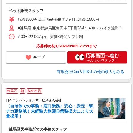
だ
ペット販売スタッフ
入
夫
時給1800円以上 ※研修期間3ヶ月は時給1500円
中
■練馬店 東京都練馬区南田中3丁目28-14 ★車・バイク通勤OK
自
産
7:00〜22:00の内、実働8時間シフト制
登
応募締め切り2026/09/09 23:59まで
応募画面へ進む
キープ
かんたん3ステップ！
有限会社Coo＆RIKU
の他の求人をみる
練馬区
朝
契約社員
日本コンベンションサービス株式会社
〈自治体での事務・窓口業務〉安心・安定！駅
チカ勤務地！未経験大歓迎◎業務拡大により大
だ
量採用！
ー
練馬区民事務所での事務スタッフ
入