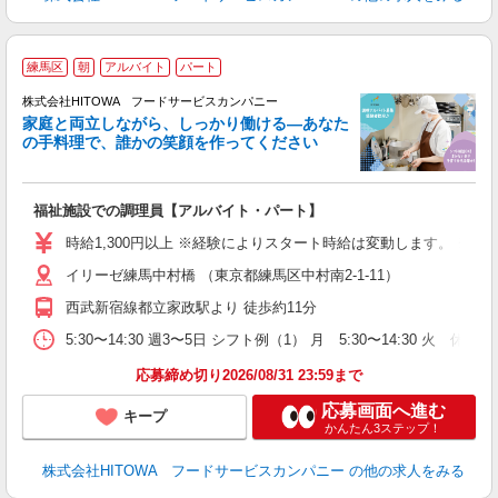
練馬区
朝
アルバイト
パート
ー
株式会社HITOWA フードサービスカンパニー
家庭と両立しながら、しっかり働ける―あなた
の手料理で、誰かの笑顔を作ってください
て
福祉施設での調理員【アルバイト・パート】
朝
相
時給1,300円以上 ※経験によりスタート時給は変動します。 ※
験
イリーゼ練馬中村橋 （東京都練馬区中村南2‐1‐11）
主
躍
西武新宿線都立家政駅より 徒歩約11分
由
5:30〜14:30 週3〜5日 シフト例（1） 月 5:30〜14:30 
な
応募締め切り2026/08/31 23:59まで
応募画面へ進む
キープ
かんたん3ステップ！
株式会社HITOWA フードサービスカンパニー
の他の求人をみる