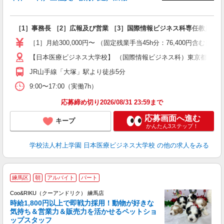
は
徒
［1］事務長 ［2］広報及び営業 ［3］国際情報ビジネス科専任教員 
外
［1］月給300,000円〜 （固定残業手当45h分：76,400円含む） 
【日本医療ビジネス大学校】 （国際情報ビジネス科）東京都豊島区南
JR山手線「大塚」駅より徒歩5分
9:00〜17:00（実働7h）
応募締め切り2026/08/31 23:59まで
応募画面へ進む
キープ
かんたん3ステップ！
学校法人村上学園 日本医療ビジネス大学校
の他の求人をみる
練馬区
朝
アルバイト
パート
Coo&RIKU（クーアンドリク） 練馬店
時給1,800円以上で即戦力採用！動物が好きな
客
気持ち＆営業力＆販売力を活かせるペットショ
ップスタッフ