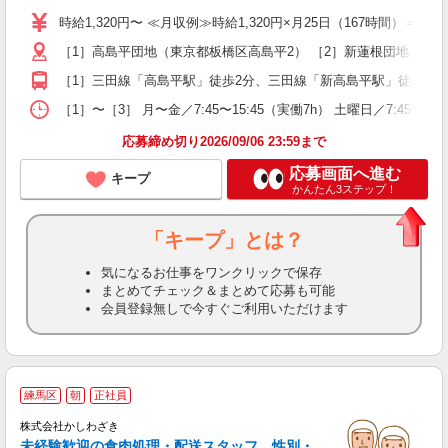
ア
時給1,320円〜 ≪月収例≫時給1,320円×月25日（167時間）＝2
あ
［1］高島平団地（東京都板橋区高島平2） ［2］新蓮根団地（東京都
［1］三田線「高島平駅」徒歩2分、三田線「新高島平駅」徒歩4分 
［1］〜［3］ 月〜金／7:45〜15:45（実働7h） 土曜日／7:45〜
応募締め切り2026/09/06 23:59まで
応募画面へ進む
キープ
かんたん3ステップ！
「キープ」とは？
気になるお仕事をワンクリックで保存
まとめてチェック＆まとめて応募も可能
会員登録無しで今すぐご利用いただけます
練馬区
朝
正社員
給
株式会社かしわざき
未経験歓迎の食肉処理・配送スタッフ 性別・