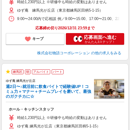
学
時給1,230円以上 ※研修中も時給の変動はありません
活
ゆず庵 練馬光が丘店（東京都練馬区田柄5-1-15）
短
の
9:00〜24:00内で応相談 例／9:00〜15:00、17:00〜
ル
補
応募締め切り2026/12/31 23:59まで
応募画面へ進む
キープ
かんたん3ステップ！
株式会社物語コーポレーション
の他の求人をみる
練馬区
朝
アルバイト
パート
★
ゆず庵 練馬光が丘店
週2日〜♪就活前に飲食バイトで経験値UP！コ
ミュ力＋マナー＋チームプレイを磨いて、最強
のガクチカに☆
す
ホール・キッチンスタッフ
入
活
時給1,230円以上 ※研修中も時給の変動はありません
O
ゆず庵 練馬光が丘店（東京都練馬区田柄5-1-15）
務