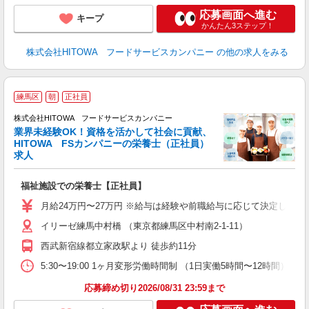
応募画面へ進む
キープ
かんたん3ステップ！
株式会社HITOWA フードサービスカンパニー
の他の求人をみる
充
練馬区
朝
正社員
株式会社HITOWA フードサービスカンパニー
業界未経験OK！資格を活かして社会に貢献、
HITOWA FSカンパニーの栄養士（正社員）
あ
求人
朝
e
福祉施設での栄養士【正社員】
迎
月給24万円〜27万円 ※給与は経験や前職給与に応じて決定します。
ル
イリーゼ練馬中村橋 （東京都練馬区中村南2‐1‐11）
り
煙
西武新宿線都立家政駅より 徒歩約11分
食
5:30〜19:00 1ヶ月変形労働時間制 （1日実働5時間〜12時間） ＜シフト例
応募締め切り2026/08/31 23:59まで