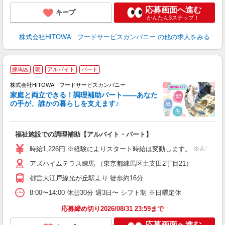
応募画面へ進む
キープ
かんたん3ステップ！
株式会社HITOWA フードサービスカンパニー
の他の求人をみる
練馬区
朝
アルバイト
パート
調
株式会社HITOWA フードサービスカンパニー
家庭と両立できる！調理補助パート――あなた
の手が、誰かの暮らしを支えます♪
し
ン
福祉施設での調理補助【アルバイト・パート】
朝
面
時給1,226円 ※経験によりスタート時給は変動します。 ※AP
アズハイムテラス練馬 （東京都練馬区土支田2丁目21）
フ
ダ
都営大江戸線光が丘駅より 徒歩約16分
分
8:00〜14:00 休憩30分 週3日〜 シフト制 ※日曜定休
補
応募締め切り2026/08/31 23:59まで
応募画面へ進む