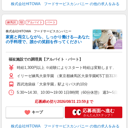
株式会社HITOWA フードサービスカンパニー
の他の求人をみる
練馬区
朝
アルバイト
パート
ー
株式会社HITOWA フードサービスカンパニー
家庭と両立しながら、しっかり働ける―あなた
の手料理で、誰かの笑顔を作ってください
て
福祉施設での調理員【アルバイト・パート】
朝
相
時給1,300円以上 ※経験によりスタート時給は変動します。 ※
験
イリーゼ練馬大泉学園 （東京都練馬区大泉学園町5丁目3138-2）
主
躍
西武池袋線「大泉学園」駅よりバス約10分
由
5:30〜14:30、10:00〜19:00 1日8時間（60分休憩） 週3〜5日
な
応募締め切り2026/08/31 23:59まで
応募画面へ進む
キープ
かんたん3ステップ！
株式会社HITOWA フードサービスカンパニー
の他の求人をみる