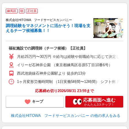
練馬区
朝
正社員
株式会社HITOWA フードサービスカンパニー
調理経験をマネジメントに活かそう！現場を支
えるチーフ候補募集！！
の
福祉施設での調理師（チーフ候補）【正社員】
朝
e
月給25万円〜30万円 ※給与は経験や前職給与に応じて決定します。
イリーゼ石神井公園 （東京都練馬区谷原5丁目10番6号）
迎
ル
西武池袋線石神井公園駅より 徒歩約13分
り
煙
1ヶ月変形労働時間制 （1日実働5時間〜12時間） シフト例 月曜日:5:30〜14
食
応募締め切り2026/08/31 23:59まで
応募画面へ進む
キープ
かんたん3ステップ！
株式会社HITOWA フードサービスカンパニー
の他の求人をみる