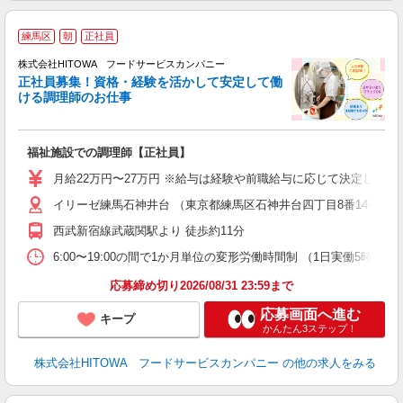
練馬区
朝
正社員
務
株式会社HITOWA フードサービスカンパニー
正社員募集！資格・経験を活かして安定して働
ける調理師のお仕事
食
の
福祉施設での調理師【正社員】
朝
e
月給22万円〜27万円 ※給与は経験や前職給与に応じて決定します。
イリーゼ練馬石神井台 （東京都練馬区石神井台四丁目8番14号）
迎
ル
西武新宿線武蔵関駅より 徒歩約11分
り
煙
6:00〜19:00の間で1か月単位の変形労働時間制 （1日実働5時間〜12時間） 
食
応募締め切り2026/08/31 23:59まで
応募画面へ進む
キープ
かんたん3ステップ！
株式会社HITOWA フードサービスカンパニー
の他の求人をみる