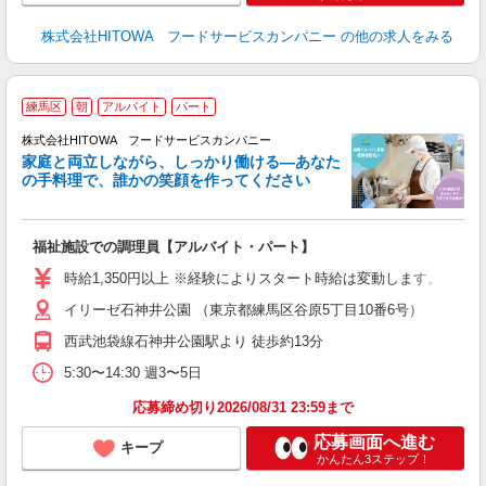
株式会社HITOWA フードサービスカンパニー
の他の求人をみる
練馬区
朝
アルバイト
パート
ー
株式会社HITOWA フードサービスカンパニー
家庭と両立しながら、しっかり働ける―あなた
の手料理で、誰かの笑顔を作ってください
て
福祉施設での調理員【アルバイト・パート】
朝
相
時給1,350円以上 ※経験によりスタート時給は変動します。 ※
験
イリーゼ石神井公園 （東京都練馬区谷原5丁目10番6号）
主
躍
西武池袋線石神井公園駅より 徒歩約13分
由
5:30〜14:30 週3〜5日
な
応募締め切り2026/08/31 23:59まで
応募画面へ進む
キープ
かんたん3ステップ！