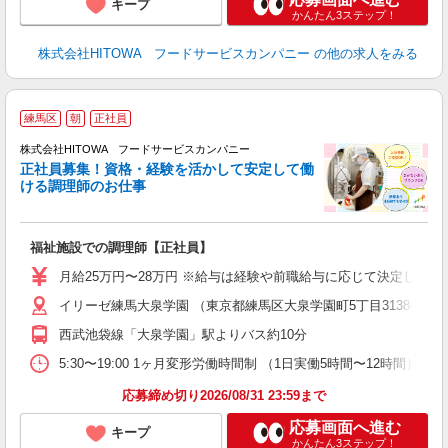
キープ
かんたん3ステップ！
株式会社HITOWA フードサービスカンパニー
の他の求人をみる
練馬区
朝
正社員
務
株式会社HITOWA フードサービスカンパニー
正社員募集！資格・経験を活かして安定して働
ける調理師のお仕事
食
の
福祉施設での調理師【正社員】
朝
e
月給25万円〜28万円 ※給与は経験や前職給与に応じて決定します。
イリーゼ練馬大泉学園 （東京都練馬区大泉学園町5丁目3138-2）
迎
ル
西武池袋線「大泉学園」駅よりバス約10分
り
煙
5:30〜19:00 1ヶ月変形労働時間制 （1日実働5時間〜12時間） シフト例 月
食
応募締め切り2026/08/31 23:59まで
応募画面へ進む
キープ
かんたん3ステップ！