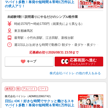
マバイト多数！単発や短時間＆常時1万件以上
☆
の求人アリ！
験
未経験9割！説明通りにやるだけのシンプル軽作業
即
活
時給1576円〜時給1700円（就業先により異なる）
（
東京都練馬区
短
K
最寄駅：小竹向原駅、江古田駅、新桜台駅
日
髪
週1日以上/お好きな時間で勤務◎ 朝ダケ・昼ダケ・夜ダケ・夜勤など、 ご自
応募締め切り2026/08/31 23:59まで
応募画面へ進む
キープ
かんたん3ステップ！
株式会社バイトレ
の他の求人をみる
練馬区
朝
アルバイト
パート
株式会社バイトレ（ADM811206GT42）
く
日払いOK！好きな時間でサクッと働けるスキ
マバイト多数！単発や短時間＆常時1万件以上