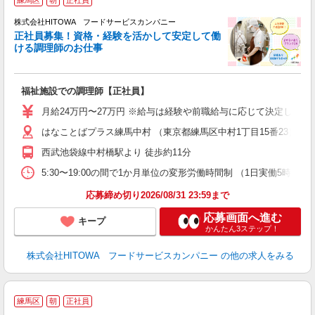
務
株式会社HITOWA フードサービスカンパニー
正社員募集！資格・経験を活かして安定して働
ける調理師のお仕事
食
の
福祉施設での調理師【正社員】
朝
e
月給24万円〜27万円 ※給与は経験や前職給与に応じて決定します。
はなことばプラス練馬中村 （東京都練馬区中村1丁目15番23）
迎
ル
西武池袋線中村橋駅より 徒歩約11分
り
煙
5:30〜19:00の間で1か月単位の変形労働時間制 （1日実働5時間〜12時間） 
食
応募締め切り2026/08/31 23:59まで
応募画面へ進む
キープ
かんたん3ステップ！
株式会社HITOWA フードサービスカンパニー
の他の求人をみる
多
練馬区
朝
正社員