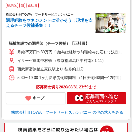
練馬区
朝
正社員
株式会社HITOWA フードサービスカンパニー
調理経験をマネジメントに活かそう！現場を支
えるチーフ候補募集！！
の
福祉施設での調理師（チーフ候補）【正社員】
朝
e
月給25万円〜30万円 ※給与は経験や前職給与に応じて決定します。
イリーゼ練馬中村橋 （東京都練馬区中村南2‐1‐11）
迎
ル
西武新宿線都立家政駅より 徒歩約11分
り
煙
5:30〜19:00 1ヶ月変形労働時間制 （1日実働5時間〜12時間） ＜シフト例
食
応募締め切り2026/08/31 23:59まで
応募画面へ進む
キープ
かんたん3ステップ！
株式会社HITOWA フードサービスカンパニー
の他の求人をみる