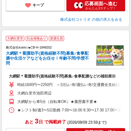
応募画面へ進む
キープ
かんたん3ステップ！
株式会社コトリオ
の他の求人をみる
2
大網白里市
社会保険あり
派遣社員
不
株式会社kotrio /●CB-H-1849202
女
大網駅＊看護助手(資格経験不問)募集♪食事配
ド
膳や生活ケアなどをお任せ！年齢不問/学歴不
活
問
ル
自
大網駅＊看護助手(資格経験不問)募集♪食事配膳などの補助業務
役
時給1600円〜2250円 ＜日払い有/週払い有/交通費全支給(ガソリ
大網白里市池田周辺
大網駅から車5分（自転車OK）★履歴書不要★
★シフト制/週3〜5日勤務 7:00〜16:00 8:30〜17:30 17:00〜
3
あと
日
で掲載終了
(2026/08/09 23:59まで)