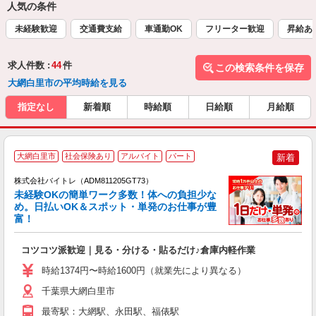
人気の条件
未経験歓迎
交通費支給
車通勤OK
フリーター歓迎
昇給あ
求人件数 :
44
件
この検索条件を保存
大網白里市の平均時給を見る
指定なし
新着順
時給順
日給順
月給順
大網白里市
社会保険あり
アルバイト
パート
新着
株式会社バイトレ（ADM811205GT73）
未経験OKの簡単ワーク多数！体への負担少な
め。日払いOK＆スポット・単発のお仕事が豊
富！
ス
ロ
コツコツ派歓迎｜見る・分ける・貼るだけ♪倉庫内軽作業
即
活
時給1374円〜時給1600円（就業先により異なる）
（
短
千葉県大網白里市
K
最寄駅：大網駅、永田駅、福俵駅
日