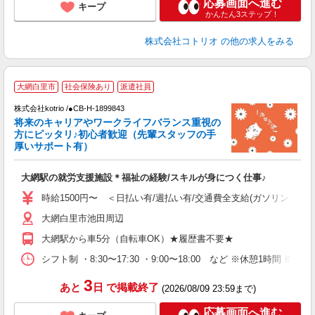
応募画面へ進む
キープ
かんたん3ステップ！
株式会社コトリオ
の他の求人をみる
2
大網白里市
社会保険あり
派遣社員
株式会社kotrio /●CB-H-1899843
将来のキャリアやワークライフバランス重視の
女
方にピッタリ♪初心者歓迎（先輩スタッフの手
ド
厚いサポート有）
活
ル
大網駅の就労支援施設＊福祉の経験/スキルが身につく仕事♪
自
時給1500円〜 ＜日払い有/週払い有/交通費全支給(ガソリン代含む
役
大網白里市池田周辺
大網駅から車5分（自転車OK）★履歴書不要★
シフト制 ・8:30〜17:30 ・9:00〜18:00 など ※休憩1時間 ※
3
あと
日
で掲載終了
(2026/08/09 23:59まで)
応募画面へ進む