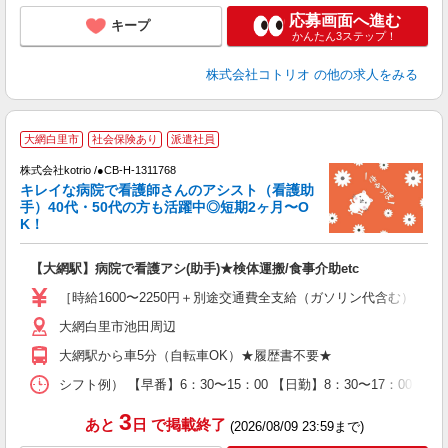
応募画面へ進む
キープ
かんたん3ステップ！
株式会社コトリオ
の他の求人をみる
大網白里市
社会保険あり
派遣社員
株式会社kotrio /●CB-H-1311768
女
キレイな病院で看護師さんのアシスト（看護助
ド
手）40代・50代の方も活躍中◎短期2ヶ月〜O
活
K！
ル
自
【大網駅】病院で看護アシ(助手)★検体運搬/食事介助etc
役
［時給1600〜2250円＋別途交通費全支給（ガソリン代含む）］日
大網白里市池田周辺
大網駅から車5分（自転車OK）★履歴書不要★
シフト例） 【早番】6：30〜15：00 【日勤】8：30〜17：00 【遅
3
あと
日
で掲載終了
(2026/08/09 23:59まで)