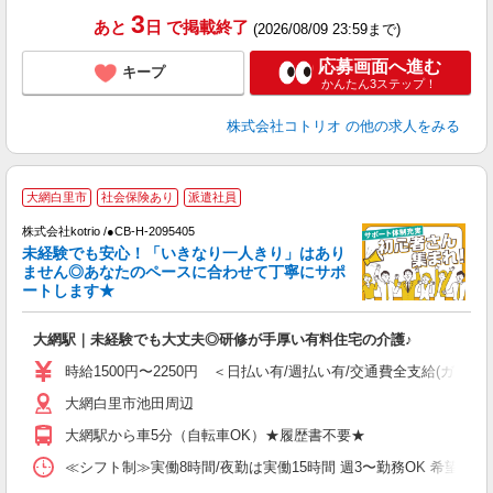
3
あと
日
で掲載終了
(2026/08/09 23:59まで)
応募画面へ進む
キープ
かんたん3ステップ！
株式会社コトリオ
の他の求人をみる
2
大網白里市
社会保険あり
派遣社員
株式会社kotrio /●CB-H-2095405
女
未経験でも安心！「いきなり一人きり」はあり
ド
ません◎あなたのペースに合わせて丁寧にサポ
活
ートします★
ル
自
大網駅｜未経験でも大丈夫◎研修が手厚い有料住宅の介護♪
役
時給1500円〜2250円 ＜日払い有/週払い有/交通費全支給(ガソリ
大網白里市池田周辺
大網駅から車5分（自転車OK）★履歴書不要★
≪シフト制≫実働8時間/夜勤は実働15時間 週3〜勤務OK 希望シフト制 [例]