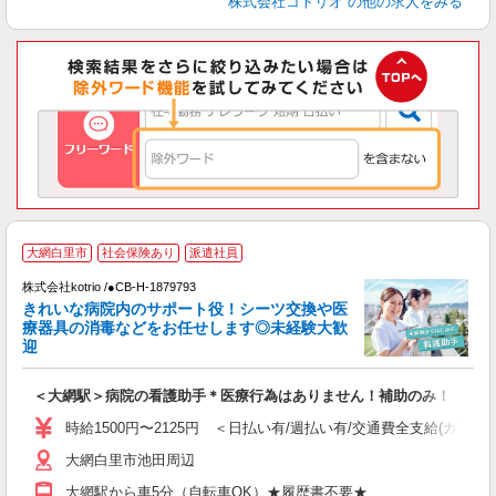
株式会社コトリオ
の他の求人をみる
2
大網白里市
社会保険あり
派遣社員
株式会社kotrio /●CB-H-1879793
女
きれいな病院内のサポート役！シーツ交換や医
ド
療器具の消毒などをお任せします◎未経験大歓
活
迎
ル
自
＜大網駅＞病院の看護助手＊医療行為はありません！補助のみ！
役
時給1500円〜2125円 ＜日払い有/週払い有/交通費全支給(ガソリ
大網白里市池田周辺
大網駅から車5分（自転車OK）★履歴書不要★