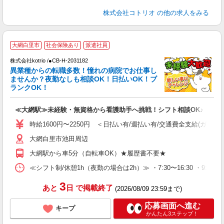
株式会社コトリオ
の他の求人をみる
2
大網白里市
社会保険あり
派遣社員
株式会社kotrio /●CB-H-2031182
女
異業種からの転職多数！憧れの病院でお仕事し
ド
ませんか？夜勤なしも相談OK！日払いOK！ブ
活
ランクOK！
ル
自
≪大網駅≫未経験・無資格から看護助手へ挑戦！シフト相談OK♪
役
時給1600円〜2250円 ＜日払い有/週払い有/交通費全支給(ガソリ
大網白里市池田周辺
大網駅から車5分（自転車OK）★履歴書不要★
≪シフト制/休憩1h（夜勤の場合は2h）≫ ・7:30〜16:30 ・9:0
3
あと
日
で掲載終了
(2026/08/09 23:59まで)
応募画面へ進む
キープ
かんたん3ステップ！