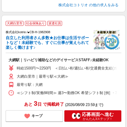
株式会社コトリオ
の他の求人をみる
≪
大網白里市
社会保険あり
派遣社員
く
株式会社kotrio /●CB-H-1982908
自立した利用者さん多数★お仕事は生活サポー
女
トなど！未経験でも、すぐに仕事が覚えられて
ド
楽しく働けます♪
活
ル
大網駅｜リハビリ補助などのデイサービスSTAFF♪未経験OK
自
時給1500円〜2250円 ＜日払い有/週払い有/交通費全支給(ガソリ
役
大網白里市｜最寄り駅≪大網≫
最寄り駅：大網
≪シフト制/実働8時間≫ 週3〜勤務OK 希望シフト制 [例] ・7:30〜16:3
3
あと
日
で掲載終了
(2026/08/09 23:59まで)
応募画面へ進む
キープ
かんたん3ステップ！