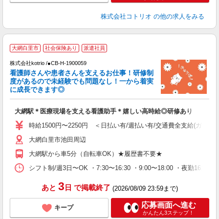
株式会社コトリオ
の他の求人をみる
大網白里市
社会保険あり
派遣社員
給
株式会社kotrio /●CB-H-1900059
女
看護師さんや患者さんを支えるお仕事！研修制
ド
度があるので未経験でも問題なし！一から着実
活
に成長できます◎
ル
自
大網駅＊医療現場を支える看護助手＊嬉しい高時給◎研修あり
役
時給1500円〜2250円 ＜日払い有/週払い有/交通費全支給(ガソリ
大網白里市池田周辺
大網駅から車5分（自転車OK）★履歴書不要★
シフト制/週3日〜OK ・7:30〜16:30 ・9:00〜18:00 ・夜勤16:
3
あと
日
で掲載終了
(2026/08/09 23:59まで)
応募画面へ進む
キープ
かんたん3ステップ！