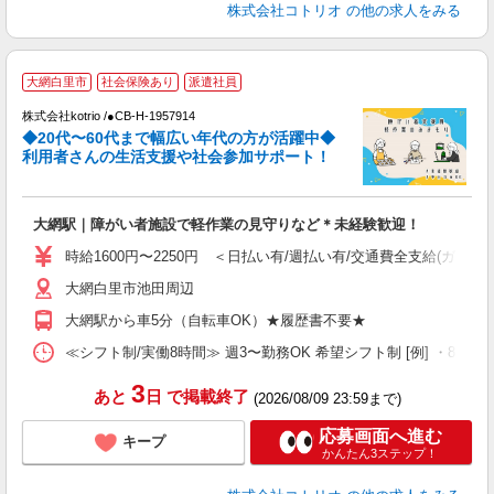
株式会社コトリオ
の他の求人をみる
大網白里市
社会保険あり
派遣社員
株式会社kotrio /●CB-H-1957914
女
◆20代〜60代まで幅広い年代の方が活躍中◆
ド
利用者さんの生活支援や社会参加サポート！
活
ル
自
大網駅｜障がい者施設で軽作業の見守りなど＊未経験歓迎！
役
時給1600円〜2250円 ＜日払い有/週払い有/交通費全支給(ガソリ
大網白里市池田周辺
大網駅から車5分（自転車OK）★履歴書不要★
≪シフト制/実働8時間≫ 週3〜勤務OK 希望シフト制 [例] ・8:00〜17:0
3
あと
日
で掲載終了
(2026/08/09 23:59まで)
応募画面へ進む
キープ
かんたん3ステップ！