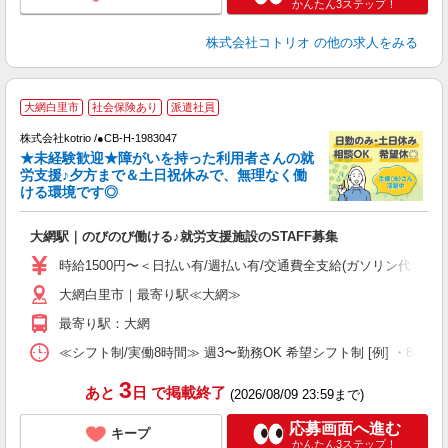
かんたん3ステップ！
株式会社コトリオ
の他の求人をみる
大網白里市
社会保険あり
派遣社員
し
株式会社kotrio /●CB-H-1983047
女
★未経験歓迎★障がいを持った利用者さんの就
ド
労支援♪夕方まで＆土日祝休みで、無理なく働
活
ける環境です◎
ル
自
大網駅｜のびのび働ける♪就労支援施設のSTAFF募集
役
時給1500円〜＜日払い有/週払い有/交通費全支給(ガソリン代含む)
大網白里市｜最寄り駅≪大網≫
最寄り駅：大網
≪シフト制/実働8時間≫ 週3〜勤務OK 希望シフト制 [例] ・8:00〜17:0
3
あと
日
で掲載終了
(2026/08/09 23:59まで)
応募画面へ進む
キープ
かんたん3ステップ！