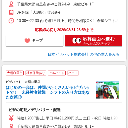
千葉県大網白里市みやこ野2-1-9 東総ビル 1F
中
ル
JR各線「大網駅」徒歩9分
険
K
10:30〜22:30 内で週1日以上、時間数相談OK！ 希望シフト
（
応募締め切り2026/08/31 23:59まで
応募画面へ進む
キープ
かんたん3ステップ！
日本ピザハット株式会社
の他の求人をみる
大網白里市
社会保険あり
アルバイト
パート
♪
ピザハット 大網白里店
はじめの一歩は、仲間がたくさんいるピザハッ
トで！ 未経験者歓迎 シフトの入り方はあな
れ
た次第◎
友
躍
ピザの宅配／デリバリー・配達
（
中
時給1,200円以上 平日 時給1,200円以上 土日・祝日 時給1,200円以
ル
千葉県大網白里市みやこ野2-1-9 東総ビル 1F
険