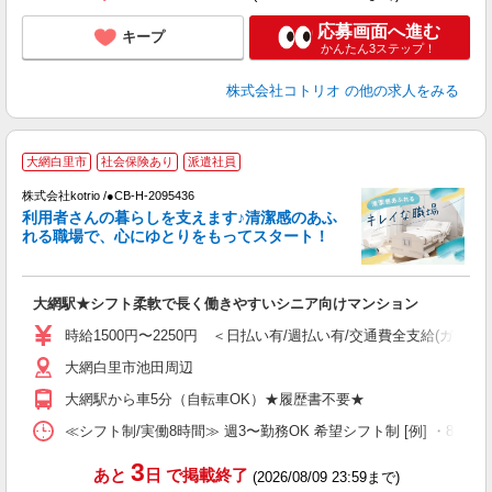
応募画面へ進む
キープ
かんたん3ステップ！
株式会社コトリオ
の他の求人をみる
大網白里市
社会保険あり
派遣社員
日
株式会社kotrio /●CB-H-2095436
利用者さんの暮らしを支えます♪清潔感のあふ
女
れる職場で、心にゆとりをもってスタート！
ド
活
ル
大網駅★シフト柔軟で長く働きやすいシニア向けマンション
自
時給1500円〜2250円 ＜日払い有/週払い有/交通費全支給(ガソリ
役
大網白里市池田周辺
大網駅から車5分（自転車OK）★履歴書不要★
≪シフト制/実働8時間≫ 週3〜勤務OK 希望シフト制 [例] ・8:00〜17:
3
あと
日
で掲載終了
(2026/08/09 23:59まで)