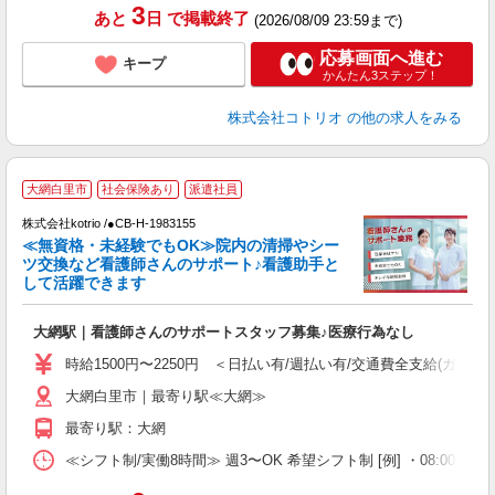
3
あと
日
で掲載終了
(2026/08/09 23:59まで)
応募画面へ進む
キープ
かんたん3ステップ！
株式会社コトリオ
の他の求人をみる
大網白里市
社会保険あり
派遣社員
株式会社kotrio /●CB-H-1983155
女
≪無資格・未経験でもOK≫院内の清掃やシー
ド
ツ交換など看護師さんのサポート♪看護助手と
活
して活躍できます
ル
自
大網駅｜看護師さんのサポートスタッフ募集♪医療行為なし
役
時給1500円〜2250円 ＜日払い有/週払い有/交通費全支給(ガソリ
大網白里市｜最寄り駅≪大網≫
最寄り駅：大網
≪シフト制/実働8時間≫ 週3〜OK 希望シフト制 [例] ・08:00 〜 17:0