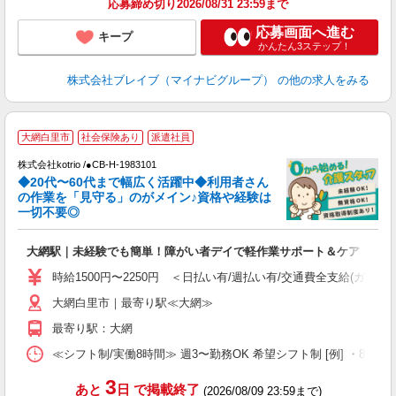
応募締め切り2026/08/31 23:59まで
応募画面へ進む
キープ
かんたん3ステップ！
株式会社ブレイブ（マイナビグループ）
の他の求人をみる
大網白里市
社会保険あり
派遣社員
株式会社kotrio /●CB-H-1983101
◆20代〜60代まで幅広く活躍中◆利用者さん
さ
の作業を「見守る」のがメイン♪資格や経験は
一切不要◎
女
ド
大網駅｜未経験でも簡単！障がい者デイで軽作業サポート＆ケア
活
ル
時給1500円〜2250円 ＜日払い有/週払い有/交通費全支給(ガソリ
自
大網白里市｜最寄り駅≪大網≫
役
最寄り駅：大網
≪シフト制/実働8時間≫ 週3〜勤務OK 希望シフト制 [例] ・8:00〜17:0
3
あと
日
で掲載終了
(2026/08/09 23:59まで)