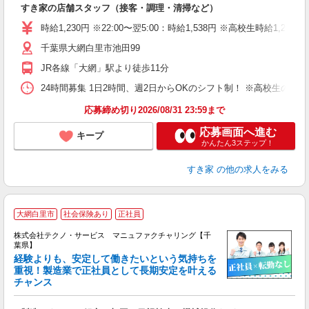
すき家の店舗スタッフ（接客・調理・清掃など）
履
タ
時給1,230円 ※22:00〜翌5:00：時給1,538円 ※高校生時給1,2
（
千葉県大網白里市池田99
夜
事
JR各線「大網」駅より徒歩11分
24時間募集 1日2時間、週2日からOKのシフト制！ ※高校生のシ
応募締め切り2026/08/31 23:59まで
応募画面へ進む
キープ
かんたん3ステップ！
すき家
の他の求人をみる
大網白里市
社会保険あり
正社員
株式会社テクノ・サービス マニュファクチャリング【千
葉県】
経験よりも、安定して働きたいという気持ちを
重視！製造業で正社員として長期安定を叶える
チャンス
く
入