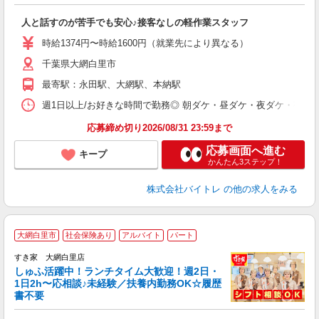
ロ
人と話すのが苦手でも安心♪接客なしの軽作業スタッフ
即
活
時給1374円〜時給1600円（就業先により異なる）
（
短
千葉県大網白里市
K
最寄駅：永田駅、大網駅、本納駅
日
髪
週1日以上/お好きな時間で勤務◎ 朝ダケ・昼ダケ・夜ダケ・夜勤など、 ご自
応募締め切り2026/08/31 23:59まで
応募画面へ進む
キープ
かんたん3ステップ！
株式会社バイトレ
の他の求人をみる
≪
大網白里市
社会保険あり
アルバイト
パート
すき家 大網白里店
しゅふ活躍中！ランチタイム大歓迎！週2日・
安
1日2h〜応相談♪未経験／扶養内勤務OK☆履歴
書不要
の