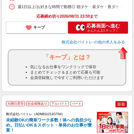
髪
週1日以上/お好きな時間で勤務◎ 朝ダケ・昼ダケ・夜ダケ・夜勤など、 ご自
応募締め切り2026/08/31 23:59まで
応募画面へ進む
キープ
かんたん3ステップ！
株式会社バイトレ
の他の求人をみる
「キープ」とは？
気になるお仕事をワンクリックで保存
まとめてチェック＆まとめて応募も可能
会員登録無しで今すぐご利用いただけます
大網白里市
社会保険あり
アルバイト
パート
新着
株式会社バイトレ（ADM811212GT64）
未経験OKの簡単ワーク多数！体への負担少な
め。日払いOK＆スポット・単発のお仕事が豊
富！
ス