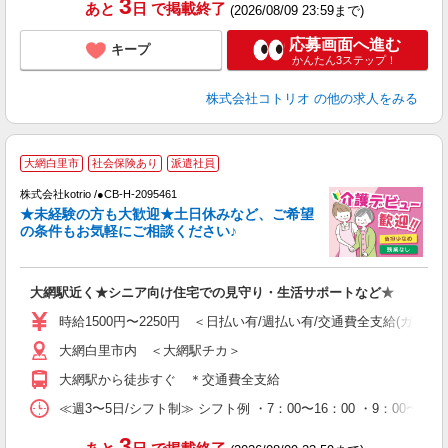
3
あと
日
で掲載終了
(2026/08/09 23:59まで)
応募画面へ進む
キープ
かんたん3ステップ！
株式会社コトリオ
の他の求人をみる
大網白里市
社会保険あり
派遣社員
な
株式会社kotrio /●CB-H-2095461
★未経験の方も大歓迎★土日休みなど、ご希望
女
の条件もお気軽にご相談ください♪
ド
活
ル
大網駅近く★シニア向け住宅での見守り・生活サポートなど★
自
時給1500円〜2250円 ＜日払い有/週払い有/交通費全支給(ガソリ
役
大網白里市内 ＜大網駅チカ＞
大網駅から徒歩すぐ ＊交通費全支給
≪週3〜5日/シフト制≫ シフト例 ・7：00〜16：00 ・9：00〜1
3