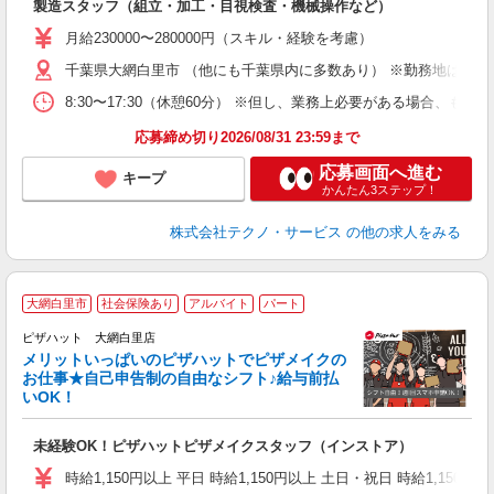
製造スタッフ（組立・加工・目視検査・機械操作など）
未
あ
月給230000〜280000円（スキル・経験を考慮）
遣
千葉県大網白里市 （他にも千葉県内に多数あり） ※勤務地はご希
8:30〜17:30（休憩60分） ※但し、業務上必要がある場合
応募締め切り2026/08/31 23:59まで
応募画面へ進む
キープ
かんたん3ステップ！
株式会社テクノ・サービス
の他の求人をみる
大網白里市
社会保険あり
アルバイト
パート
ピザハット 大網白里店
メリットいっぱいのピザハットでピザメイクの
お仕事★自己申告制の自由なシフト♪給与前払
いOK！
う
だ
未経験OK！ピザハットピザメイクスタッフ（インストア）
友
躍
時給1,150円以上 平日 時給1,150円以上 土日・祝日 時給1,150円以
（