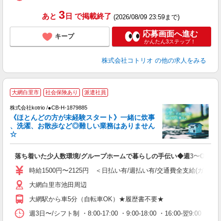
3
あと
日
で掲載終了
(2026/08/09 23:59まで)
応募画面へ進む
キープ
かんたん3ステップ！
株式会社コトリオ
の他の求人をみる
大網白里市
社会保険あり
派遣社員
株式会社kotrio /●CB-H-1879885
女
《ほとんどの方が未経験スタート》一緒に炊事
ド
、洗濯、お散歩など◎難しい業務はありません
活
☆
ル
自
落ち着いた少人数環境/グループホームで暮らしの手伝い◆週3〜OK
役
時給1500円〜2125円 ＜日払い有/週払い有/交通費全支給(ガソリ
大網白里市池田周辺
大網駅から車5分（自転車OK）★履歴書不要★
週3日〜/シフト制 ・8:00-17:00 ・9:00-18:00 ・16:00-翌