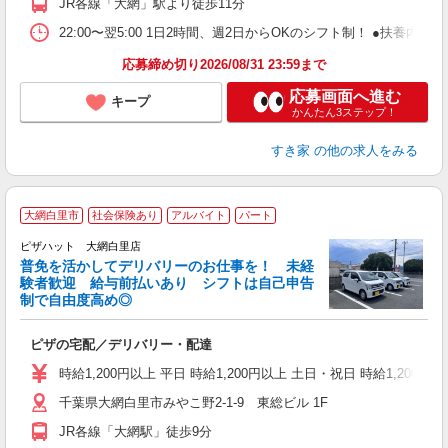
JR各線「大網」駅より徒歩11分
22:00〜翌5:00 1日2時間、週2日からOKのシフト制！ ●扶養内勤務
応募締め切り2026/08/31 23:59まで
応募画面へ進む
キープ
かんたん3ステップ！
すき家
の他の求人をみる
大網白里市
社会保険あり
アルバイト
パート
ピザハット 大網白里店
K
普免を活かしてデリバリーのお仕事を！ 未経
験者歓迎 給与前払いあり シフトは自己申告
制で自由度高め◎
ね
ピザの宅配／デリバリー・配達
友
躍
時給1,200円以上 平日 時給1,200円以上 土日・祝日 時給1,200円以
（
千葉県大網白里市みやこ野2-1-9 東総ビル 1F
中
業
JR各線「大網駅」徒歩9分
保