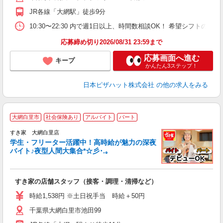
K
JR各線「大網駅」徒歩9分
（
10:30〜22:30 内で週1日以上、時間数相談OK！ 希望シフト
応募締め切り2026/08/31 23:59まで
応募画面へ進む
キープ
かんたん3ステップ！
日本ピザハット株式会社
の他の求人をみる
大網白里市
社会保険あり
アルバイト
パート
すき家 大網白里店
学生・フリーター活躍中！高時給が魅力の深夜
バイト♪夜型人間大集合*☆彡･.｡
つ
すき家の店舗スタッフ（接客・調理・清掃など）
履
ミ
時給1,538円 ※土日祝手当 時給＋50円
～
千葉県大網白里市池田99
勤
社