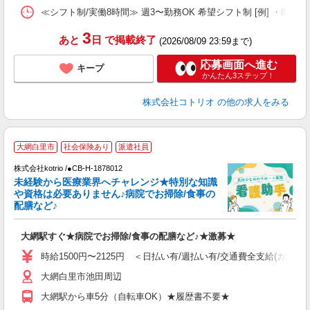
≪シフト制/実働8時間≫ 週3〜勤務OK 希望シフト制 [例] ・8:00〜17:0
3
あと
日
で掲載終了
(2026/08/09 23:59まで)
応募画面へ進む
キープ
かんたん3ステップ！
株式会社コトリオ
の他の求人をみる
大網白里市
社会保険あり
派遣社員
株式会社kotrio /●CB-H-1878012
未経験から医療業界へチャレンジ★特別な知識
女
や資格は必要ありません♪病院でお掃除/食事の
ド
配膳など♪
活
ル
大網駅すぐ★病院でお掃除/食事の配膳など♪★激募★
自
時給1500円〜2125円 ＜日払い有/週払い有/交通費全支給(ガソリ
役
大網白里市池田周辺
大網駅から車5分（自転車OK）★履歴書不要★