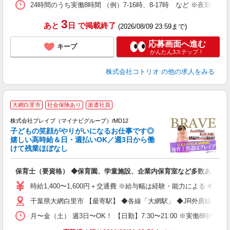
24時間のうち実働8時間 （例）7-16時、8-17時 など ※夜勤専
3
あと
日
で掲載終了
(2026/08/09 23:59まで)
応募画面へ進む
キープ
かんたん3ステップ！
株式会社コトリオ
の他の求人をみる
大網白里市
社会保険あり
派遣社員
株式会社ブレイブ（マイナビグループ）/MD12
子どもの笑顔がやりがいになるお仕事です◎
嬉しい高時給＆日・週払いOK／週3日から働
タ
けて残業ほぼなし
払
の
保育士（要資格） ◆保育園、学童施設、企業内保育室など多数あり
フ
シ
時給1,400〜1,600円＋交通費 ※給与幅は経験・能力による ◆
千葉県大網白里市 【最寄駅】 ◆各線「大網駅」 ◆JR外房線「永
月〜金（土） 週3日〜OK！ 【日勤】7:30〜21:00 ※実働8時間