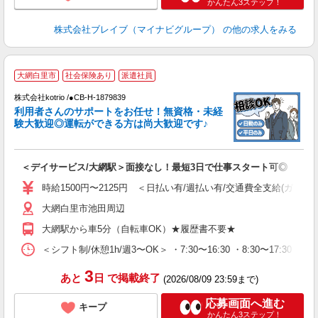
かんたん3ステップ！
株式会社ブレイブ（マイナビグループ）
の他の求人をみる
2
大網白里市
社会保険あり
派遣社員
株式会社kotrio /●CB-H-1879839
女
利用者さんのサポートをお任せ！無資格・未経
ド
験大歓迎◎運転ができる方は尚大歓迎です♪
活
ル
自
＜デイサービス/大網駅＞面接なし！最短3日で仕事スタート可◎
役
時給1500円〜2125円 ＜日払い有/週払い有/交通費全支給(ガソリ
大網白里市池田周辺
大網駅から車5分（自転車OK）★履歴書不要★
＜シフト制/休憩1h/週3〜OK＞ ・7:30〜16:30 ・8:30〜17:30 な
3
あと
日
で掲載終了
(2026/08/09 23:59まで)
応募画面へ進む
キープ
かんたん3ステップ！