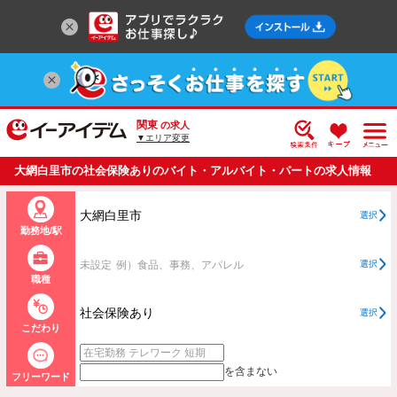
関東
の求人
▼エリア変更
大網白里市の社会保険ありのバイト・アルバイト・パートの求人情報
一覧
大網白里市
選択
勤務地/駅
未設定
例）食品、事務、アパレル
選択
職種
社会保険あり
選択
こだわり
を含まない
フリーワード