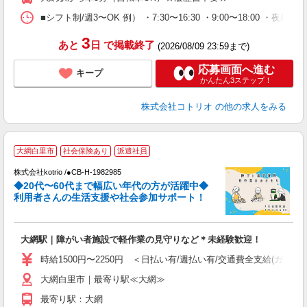
■シフト制/週3〜OK 例） ・7:30〜16:30 ・9:00〜18:00 ・夜勤16
3
あと
日
で掲載終了
(2026/08/09 23:59まで)
応募画面へ進む
キープ
かんたん3ステップ！
株式会社コトリオ
の他の求人をみる
大網白里市
社会保険あり
派遣社員
株式会社kotrio /●CB-H-1982985
女
◆20代〜60代まで幅広い年代の方が活躍中◆
ド
利用者さんの生活支援や社会参加サポート！
活
ル
自
大網駅｜障がい者施設で軽作業の見守りなど＊未経験歓迎！
役
時給1500円〜2250円 ＜日払い有/週払い有/交通費全支給(ガソリ
大網白里市｜最寄り駅≪大網≫
最寄り駅：大網