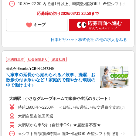
生
10:30〜22:30 内で週1日以上、時間数相談OK！ 希望シフト
期
応募締め切り2026/08/31 23:59まで
応募画面へ進む
キープ
かんたん3ステップ！
日本ピザハット株式会社
の他の求人をみる
大網白里市
社会保険あり
派遣社員
◎
株式会社kotrio /●CB-H-1957349
女
＼家事の延長から始められる／炊事、洗濯、お
ド
散歩の付き添いなど！家庭的で穏やかな環境の
活
中で働けます♪
ル
自
大網駅｜小さなグループホームで家事や生活のサポート！
役
時給1600円〜2250円 ＜日払い有/週払い有/交通費全支給(ガソリ
大網白里市池田周辺
大網駅から車5分（自転車OK）★履歴書不要★
≪シフト制/実働8時間≫ 週3〜勤務OK 希望シフト制 [例] ・8:00〜17: