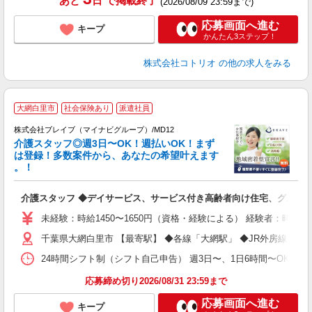
あと
日
で掲載終了
(2026/08/09 23:59まで)
応募画面へ進む
キープ
かんたん3ステップ！
株式会社コトリオ
の他の求人をみる
大網白里市
社会保険あり
派遣社員
株式会社ブレイブ（マイナビグループ）/MD12
介護スタッフ◎週3日〜OK！週払いOK！まず
は登録！多数案件から、あなたの希望叶えます
。！
ト
介護スタッフ ◆デイサービス、サービス付き高齢者向け住宅、グルー
入
ー
未経験：時給1450〜1650円（資格・経験による） 経験者：時給1
代
千葉県大網白里市 【最寄駅】 ◆各線「大網駅」 ◆JR外房線「永
O
24時間シフト制（シフト自己申告） 週3日〜、1日6時間〜OK 【勤務
応募締め切り2026/08/31 23:59まで
応募画面へ進む
キープ