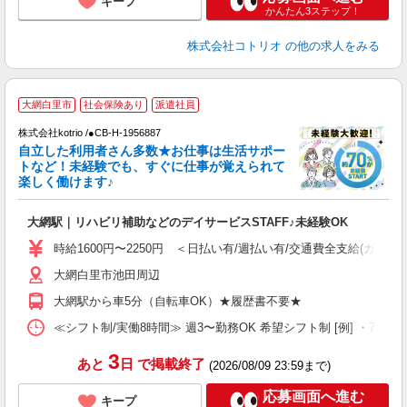
キープ
かんたん3ステップ！
株式会社コトリオ
の他の求人をみる
≪
大網白里市
社会保険あり
派遣社員
く
株式会社kotrio /●CB-H-1956887
自立した利用者さん多数★お仕事は生活サポー
女
トなど！未経験でも、すぐに仕事が覚えられて
ド
楽しく働けます♪
活
ル
大網駅｜リハビリ補助などのデイサービスSTAFF♪未経験OK
自
時給1600円〜2250円 ＜日払い有/週払い有/交通費全支給(ガソリ
役
大網白里市池田周辺
大網駅から車5分（自転車OK）★履歴書不要★
≪シフト制/実働8時間≫ 週3〜勤務OK 希望シフト制 [例] ・7:30〜16:3
3
あと
日
で掲載終了
(2026/08/09 23:59まで)
応募画面へ進む
キープ