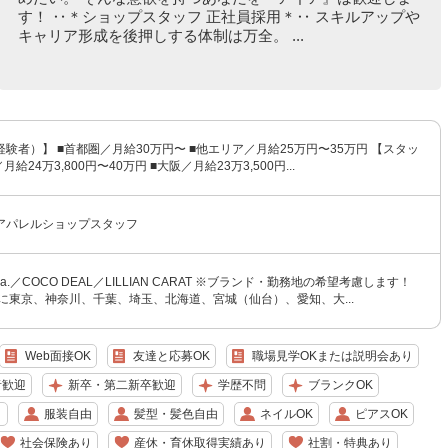
す！ ‥＊ショップスタッフ 正社員採用＊‥ スキルアップや
キャリア形成を後押しする体制は万全。 ...
験者）】 ■首都圏／月給30万円〜 ■他エリア／月給25万円〜35万円 【スタッ
給24万3,800円〜40万円 ■大阪／月給23万3,500円...
アパレルショップスタッフ
tola.／COCO DEAL／LILLIAN CARAT ※ブランド・勤務地の希望考慮します！
に東京、神奈川、千葉、埼玉、北海道、宮城（仙台）、愛知、大...
Web面接OK
友達と応募OK
職場見学OKまたは説明会あり
者歓迎
新卒・第二新卒歓迎
学歴不問
ブランクOK
り
服装自由
髪型・髪色自由
ネイルOK
ピアスOK
社会保険あり
産休・育休取得実績あり
社割・特典あり