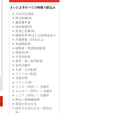
さいたま市すべての特徴で絞込み
入社日応相談
即日勤務OK
履歴書不要
Web面接OK
友達と応募OK
職場見学OKまたは説明会あり
大量募集（10名以上）
未経験歓迎
経験者・有資格者歓迎
高校生OK
大学生歓迎
新卒・第二新卒歓迎
女性活躍中
主婦・主夫歓迎
フリーター歓迎
学歴不問
ブランクOK
ミドル（40代～）活躍中
エルダー（50代～）活躍中
シニア（60代～）活躍中
障がい者積極採用
英語が活かせる
語学力を活かせる（英語以
外）