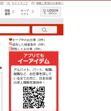
質問
サイトマップ
掲載ご希望のお客様へ
閲覧
キープ
0
0
履歴
リスト
ログイン
キープ中のお仕事（0件）
保存した検索条件（
0
件）
閲覧したお仕事（0件）
件