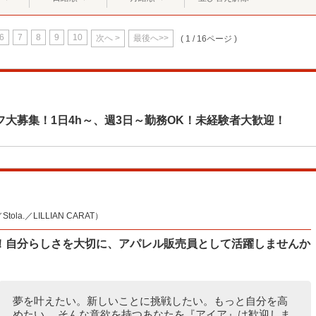
6
7
8
9
10
次へ >
最後へ>>
( 1 / 16ページ )
大募集！1日4h～、週3日～勤務OK！未経験者大歓迎！
la.／LILLIAN CARAT）
！自分らしさを大切に、アパレル販売員として活躍しませんか
夢を叶えたい。新しいことに挑戦したい。もっと自分を高
めたい。 そんな意欲を持つあなたを『アイア』は歓迎しま