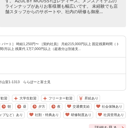
す。 AZUL BY MOUSSYはレディース、メンズアイテムの
ラインナップがありお客様層も幅広いです。 未経験でも店
舗スタッフからのサポートや、社内の研修も御座...
パート］ 時給1,250円〜 ［契約社員］ 月給215,000円以上 固定残業時間（ト
間/月以上 残業代 1万7,000円以上（超過分は別途支...
山室1-1313 ららぽーと富士見
者歓迎
大学生歓迎
フリーター歓迎
昇給あり
朝
昼
夕方
夜
交通費支給
社会保険あり
ィブなど）あり
社割・特典あり
研修制度あり
社員登用あり
詳細を見る