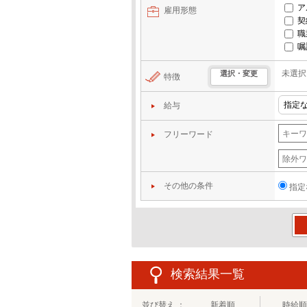
ア
雇用形態
契
職
嘱
未選択
選択・変更
特徴
給与
フリーワード
その他の条件
指定
この
検索結果一覧
並び替え ：
新着順
時給順