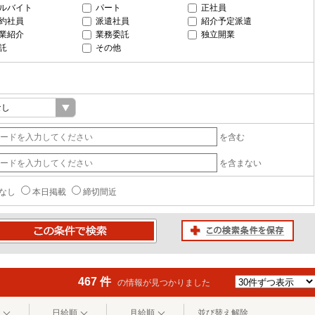
ルバイト
パート
正社員
約社員
派遣社員
紹介予定派遣
業紹介
業務委託
独立開業
託
その他
を含む
を含まない
なし
本日掲載
締切間近
この検索条件を保存
条件で検索
467 件
の情報が見つかりました
日給順
月給順
並び替え解除