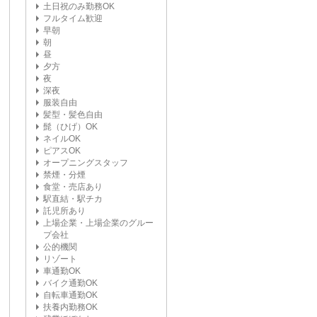
土日祝のみ勤務OK
フルタイム歓迎
早朝
朝
昼
夕方
夜
深夜
服装自由
髪型・髪色自由
髭（ひげ）OK
ネイルOK
ピアスOK
オープニングスタッフ
禁煙・分煙
食堂・売店あり
駅直結・駅チカ
託児所あり
上場企業・上場企業のグルー
プ会社
公的機関
リゾート
車通勤OK
バイク通勤OK
自転車通勤OK
扶養内勤務OK