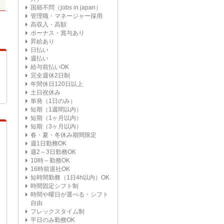
国籍不問（jobs in japan）
管理職・マネージャー採用
高収入・高額
ボーナス・賞与あり
昇給あり
日払い
週払い
給与前払いOK
完全週休2日制
年間休日120日以上
土日祝休み
単発（1日のみ）
短期（1週間以内）
短期（1ヶ月以内）
短期（3ヶ月以内）
春・夏・冬休み期間限定
週1日勤務OK
週2～3日勤務OK
10時～勤務OK
16時前退社OK
短時間勤務（1日4h以内）OK
時間固定シフト制
時間や曜日が選べる・シフト
自由
フレックスタイム制
平日のみ勤務OK