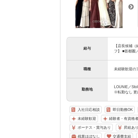
【店長候補（経
給与
フ】 ■首都圏／月
職種
未経験歓迎の
LOUNIE／S
勤務地
※転勤なし 更
入社日応相談
即日勤務OK
未経験歓迎
経験者・有資格
ボーナス・賞与あり
昇給あ
残業ほぼなし
交通費支給