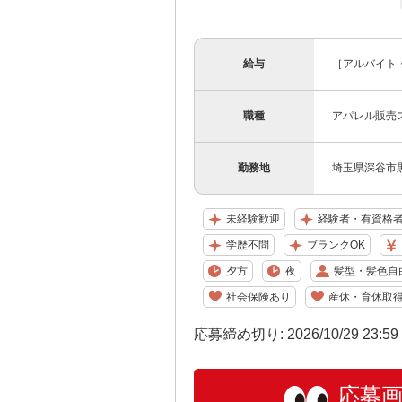
給与
［アルバイト・
職種
アパレル販売
勤務地
埼玉県深谷市
未経験歓迎
経験者・有資格
学歴不問
ブランクOK
夕方
夜
髪型・髪色自
社会保険あり
産休・育休取
応募締め切り: 2026/10/29 23:5
応募