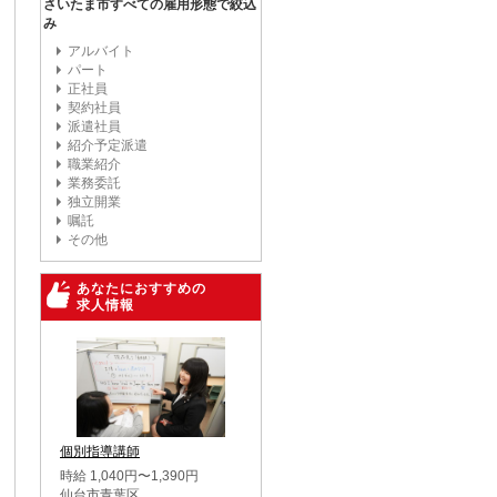
さいたま市すべての雇用形態で絞込
み
アルバイト
パート
正社員
契約社員
派遣社員
紹介予定派遣
職業紹介
業務委託
独立開業
嘱託
その他
あなたにおすすめの
求人情報
個別指導講師
時給 1,040円〜1,390円
仙台市青葉区