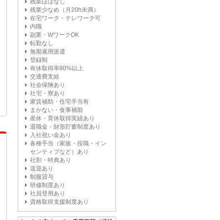
残業ほぼなし
残業少なめ（月20h未満）
在宅ワーク・テレワーク可
内職
副業・WワークOK
転勤なし
無期雇用派遣
登録制
有休取得率80%以上
交通費支給
社会保険あり
社宅・寮あり
家賃補助・住宅手当有
まかない・食事補助
産休・育休取得実績あり
退職金・財形貯蓄制度あり
入社祝い金あり
各種手当（家族・役職・イン
センティブなど）あり
社割・特典あり
送迎あり
制服貸与
研修制度あり
社員登用あり
資格取得支援制度あり