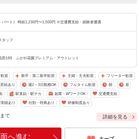
パート］ 時給1,230円〜1,500円 ※交通費支給・経験者優遇
スタッフ
黒田169 ふかや花園プレミアム・アウトレット
者歓迎
新卒・第二新卒歓迎
主婦・主夫歓迎
フリーター歓迎
昇給あり
週2～3日勤務OK
フルタイム歓迎
朝
昼
由
駅直結・駅チカ
副業・WワークOK
交通費支給
得実績あり
社割・特典あり
研修制度あり
9 まで
詳細を見る
画面へ進む
キープ