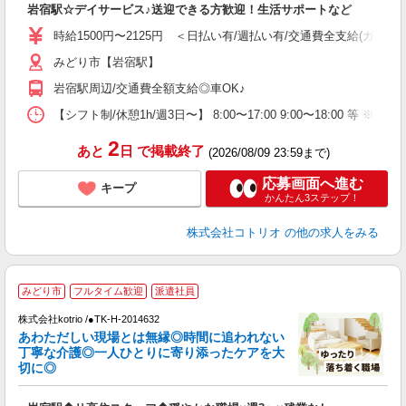
岩宿駅☆デイサービス♪送迎できる方歓迎！生活サポートなど
自
時給1500円〜2125円 ＜日払い有/週払い有/交通費全支給(ガソリ
役
みどり市【岩宿駅】
岩宿駅周辺/交通費全額支給◎車OK♪
【シフト制/休憩1h/週3日〜】 8:00〜17:00 9:00〜18:00 等 ※残業
2
あと
日
で掲載終了
(2026/08/09 23:59まで)
応募画面へ進む
キープ
かんたん3ステップ！
株式会社コトリオ
の他の求人をみる
2
みどり市
フルタイム歓迎
派遣社員
株式会社kotrio /●TK-H-2014632
女
あわただしい現場とは無縁◎時間に追われない
ド
丁寧な介護◎一人ひとりに寄り添ったケアを大
活
切に◎
ル
自