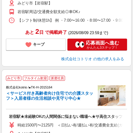
みどり市【岩宿駅】
岩宿駅周辺/交通費全額支給◎車OK♪
【シフト制/休憩1h】 例 ・7:00〜16:00 ・8:00〜17:00 ・9:00〜
2
あと
日
で掲載終了
(2026/08/09 23:59まで)
応募画面へ進む
キープ
かんたん3ステップ！
株式会社コトリオ
の他の求人をみる
【
みどり市
フルタイム歓迎
派遣社員
株式会社kotrio /●TK-H-2015164
女
＜サービス付き高齢者向け住宅での介護スタッ
ド
フ＞入居者様の生活相談や見守り中心★
活
ル
自
岩宿駅★未経験OKの人間関係に悩まない職場へ★サ高住スタッフ
役
時給1500円〜2125円 ＜日払い有/週払い有/交通費全支給(ガソリ