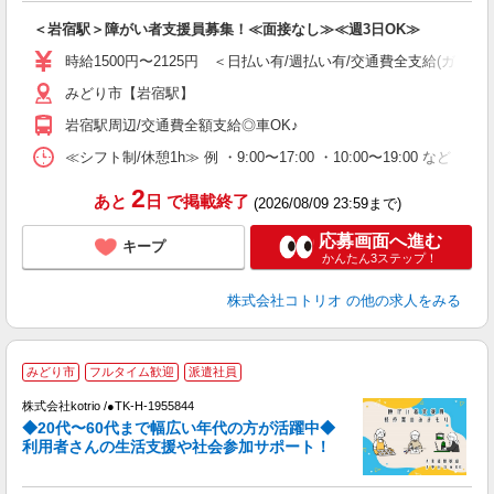
自
＜岩宿駅＞障がい者支援員募集！≪面接なし≫≪週3日OK≫
役
時給1500円〜2125円 ＜日払い有/週払い有/交通費全支給(ガソリ
みどり市【岩宿駅】
岩宿駅周辺/交通費全額支給◎車OK♪
≪シフト制/休憩1h≫ 例 ・9:00〜17:00 ・10:00〜19:00 など 
2
あと
日
で掲載終了
(2026/08/09 23:59まで)
応募画面へ進む
キープ
かんたん3ステップ！
株式会社コトリオ
の他の求人をみる
みどり市
フルタイム歓迎
派遣社員
株式会社kotrio /●TK-H-1955844
女
◆20代〜60代まで幅広い年代の方が活躍中◆
ド
利用者さんの生活支援や社会参加サポート！
活
ル