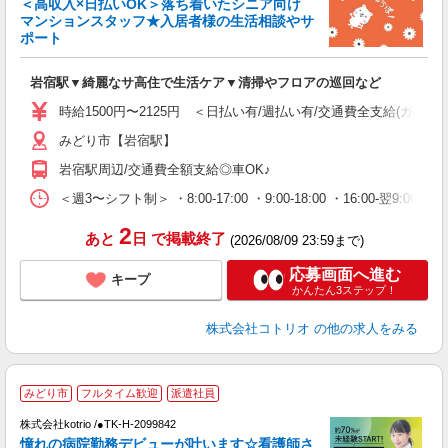
＜高収入×日払いOK＞落ち着いたシニア向け
ド
マンションスタッフ★入居者様の生活相談やサ
活
ポート
ル
自
岩宿駅▼綺麗なサ高住で生活ケア▼清掃やフロアの巡回など
役
時給1500円〜2125円 ＜日払い有/週払い有/交通費全支給(ガソリ
みどり市【岩宿駅】
岩宿駅周辺/交通費全額支給◎車OK♪
＜週3〜シフト制＞ ・8:00-17:00 ・9:00-18:00 ・16:00-
2
あと
日
で掲載終了
(2026/08/09 23:59まで)
応募画面へ進む
キープ
かんたん3ステップ！
株式会社コトリオ
の他の求人をみる
みどり市
フルタイム歓迎
派遣社員
株式会社kotrio /●TK-H-2099842
女
憧れの病院勤務デビューが叶います☆看護師さ