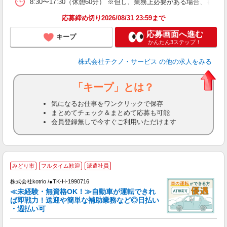
8:30〜17:30（休憩60分） ※但し、業務上必要がある場合
応募締め切り2026/08/31 23:59まで
応募画面へ進む
キープ
かんたん3ステップ！
株式会社テクノ・サービス
の他の求人をみる
「キープ」とは？
気になるお仕事をワンクリックで保存
まとめてチェック＆まとめて応募も可能
会員登録無しで今すぐご利用いただけます
みどり市
フルタイム歓迎
派遣社員
す
株式会社kotrio /●TK-H-1990716
女
≪未経験・無資格OK！≫自動車が運転できれ
ド
ば即戦力！送迎や簡単な補助業務など◎日払い
活
・週払い可
ル
自