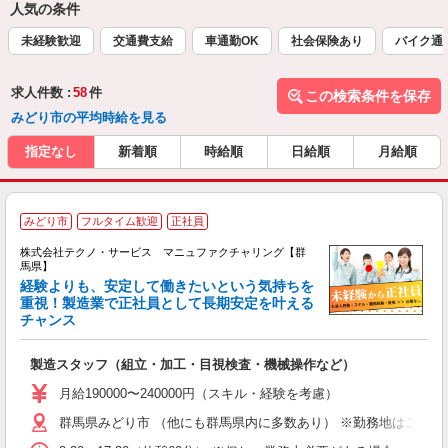
人気の条件
未経験歓迎
交通費支給
車通勤OK
社会保険あり
バイク通
求人件数 :
58
件
この検索条件を保存
みどり市の平均時給を見る
指定なし
新着順
時給順
日給順
月給順
みどり市
フルタイム歓迎
正社員
株式会社テクノ・サービス マニュファクチャリング【群
馬県】
経験よりも、安定して働きたいという気持ちを
重視！製造業で正社員として長期安定を叶える
チャンス
く
入
製造スタッフ（組立・加工・目視検査・機械操作など）
未
あ
月給190000〜240000円（スキル・経験を考慮）
遣
群馬県みどり市 （他にも群馬県内に多数あり） ※勤務地はご希望