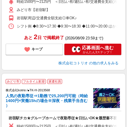
時給1500円〜2125円 ＜日払い有/週払い有/交通費全支給(ガソリ
みどり市【岩宿駅】
岩宿駅周辺/交通費全額支給◎車OK♪
シフト例 ◆8:30〜17:30 ◆9:30〜18:30 ◆11:00〜20:00 
2
あと
日
で掲載終了
(2026/08/09 23:59まで)
応募画面へ進む
キープ
かんたん3ステップ！
株式会社コトリオ
の他の求人をみる
2
みどり市
フルタイム歓迎
派遣社員
株式会社kotrio /●TK-H-2013568
女
人気の夜勤専従⇒1勤務で25,200円可能（時給
ド
1400円×実働15hの場合※深夜・残業手当含む
活
）
ル
自
岩宿駅チカ★グループホームで夜勤専従★日払いOK★履歴書不要
役
時給1500円〜2125円 ＜日払い有/週払い有/交通費全支給(ガソリ