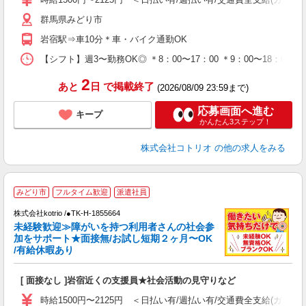
群馬県みどり市
岩宿駅⇒車10分＊車・バイク通勤OK
【シフト】週3〜勤務OK◎ ＊8：00〜17：00 ＊9：00〜18：00 
2
あと
日
で掲載終了
(2026/08/09 23:59まで)
応募画面へ進む
キープ
かんたん3ステップ！
株式会社コトリオ
の他の求人をみる
みどり市
フルタイム歓迎
派遣社員
時
株式会社kotrio /●TK-H-1855664
女
未経験歓迎≫障がいを持つ利用者さんの社会参
ド
加をサポート★面接無/お試し短期２ヶ月〜OK
活
/有給休暇あり
ル
自
[ 面接なし ]岩宿近くの支援員★社会活動の見守りなど
役
時給1500円〜2125円 ＜日払い有/週払い有/交通費全支給(ガソリ