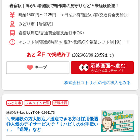
自
岩宿駅｜障がい者施設で軽作業の見守りなど＊未経験歓迎！
役
時給1500円〜2125円 ＜日払い有/週払い有/交通費全支給(ガソリ
みどり市【岩宿駅】
岩宿駅周辺/交通費全額支給◎車OK♪
≪シフト制/実働8時間≫ 週3〜勤務OK 希望シフト制 [例] ・8:00〜17:0
2
あと
日
で掲載終了
(2026/08/09 23:59まで)
応募画面へ進む
キープ
かんたん3ステップ！
株式会社コトリオ
の他の求人をみる
みどり市
フルタイム歓迎
派遣社員
♪
株式会社kotrio /●TK-H-1991173
＼未経験の方大歓迎／送迎できる方は採用優遇
女
◎人気のデイサービスで『リハビリのお手伝い
ド
』、『送迎』など
活
ル