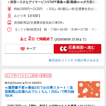
＜岩宿＞小さなデイサービスSTAFF募集≪週3勤務≫≪夕方退社≫
役
時給1500円〜2125円 ＜日払い有/週払い有/交通費全支給(ガソリ
みどり市【岩宿駅】
岩宿駅周辺/交通費全額支給◎車OK♪
【シフト制/休憩1h】 例 ・7:00〜16:00 ・8:00〜17:00 ・9:00〜
2
あと
日
で掲載終了
(2026/08/09 23:59まで)
応募画面へ進む
キープ
かんたん3ステップ！
株式会社コトリオ
の他の求人をみる
みどり市
フルタイム歓迎
派遣社員
株式会社kotrio /●TK-H-1854972
女
≪履歴書不要≫最短3日でお仕事スタート！送
ド
迎範囲は近場のみでらくちん！日払いで即日給
活
与OK
ル
自