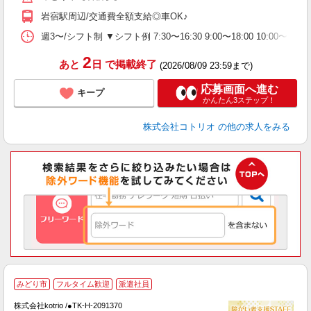
岩宿駅周辺/交通費全額支給◎車OK♪
週3〜/シフト制 ▼シフト例 7:30〜16:30 9:00〜18:00 10:
2
あと
日
で掲載終了
(2026/08/09 23:59まで)
応募画面へ進む
キープ
かんたん3ステップ！
株式会社コトリオ
の他の求人をみる
みどり市
フルタイム歓迎
派遣社員
は
株式会社kotrio /●TK-H-2091370