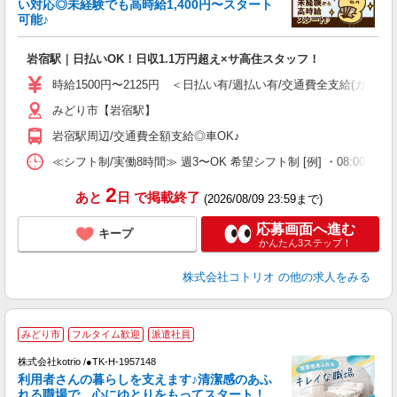
い対応◎未経験でも高時給1,400円〜スタート
活
可能♪
ル
自
岩宿駅｜日払いOK！日収1.1万円超え×サ高住スタッフ！
役
時給1500円〜2125円 ＜日払い有/週払い有/交通費全支給(ガソリ
みどり市【岩宿駅】
岩宿駅周辺/交通費全額支給◎車OK♪
≪シフト制/実働8時間≫ 週3〜OK 希望シフト制 [例] ・08:00 〜 17:0
2
あと
日
で掲載終了
(2026/08/09 23:59まで)
応募画面へ進む
キープ
かんたん3ステップ！
株式会社コトリオ
の他の求人をみる
みどり市
フルタイム歓迎
派遣社員
日
株式会社kotrio /●TK-H-1957148
利用者さんの暮らしを支えます♪清潔感のあふ
女
れる職場で、心にゆとりをもってスタート！