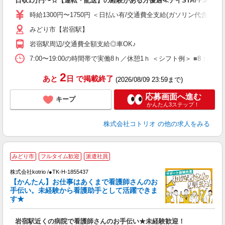
日収1万円〜☆【運転・配送】の経験がある方優遇≪デイSTAFF≫
役
時給1300円〜1750円 ＜日払い有/交通費全支給(ガソリン代含む)/
みどり市【岩宿駅】
岩宿駅周辺/交通費全額支給◎車OK♪
7:00〜19:00の時間帯で実働8ｈ／休憩1ｈ ＜シフト例＞ ■8：00－17
2
あと
日
で掲載終了
(2026/08/09 23:59まで)
応募画面へ進む
キープ
かんたん3ステップ！
株式会社コトリオ
の他の求人をみる
みどり市
フルタイム歓迎
派遣社員
0
株式会社kotrio /●TK-H-1855437
女
【かんたん】お仕事はあくまで看護師さんのお
ド
手伝い。未経験から看護助手として活躍できま
活
す★
ル
自
岩宿駅近くの病院で看護師さんのお手伝い★未経験歓迎！