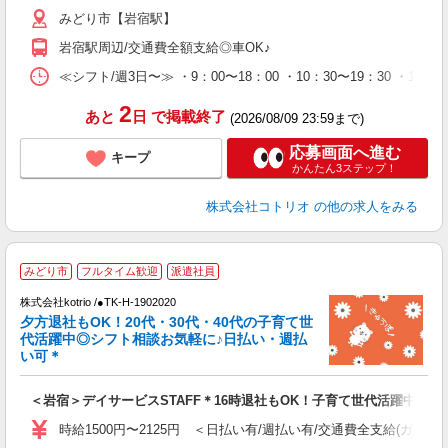
みどり市【岩宿駅】
岩宿駅周辺/交通費全額支給◎車OK♪
≪シフト/週3日〜≫ ・9：00〜18：00 ・10：30〜19：30 ・16
2
あと
日
で掲載終了
(2026/08/09 23:59まで)
応募画面へ進む
キープ
かんたん3ステップ！
株式会社コトリオ
の他の求人をみる
みどり市
フルタイム歓迎
派遣社員
株式会社kotrio /●TK-H-1902020
女
夕方退社もOK！20代・30代・40代の子育て世
ド
代活躍中◎シフト相談お気軽に♪日払い・週払
活
い可＊
ル
自
＜岩宿＞デイサービスSTAFF＊16時退社もOK！子育て世代活躍中
役
時給1500円〜2125円 ＜日払い有/週払い有/交通費全支給(ガソリ