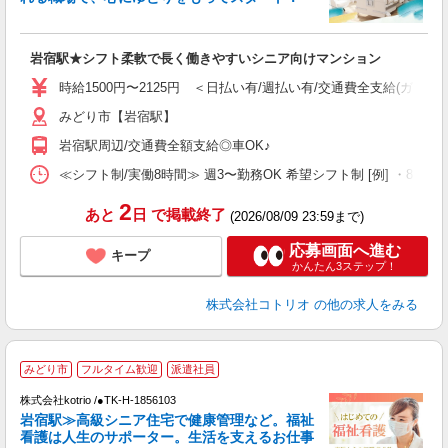
ド
活
ル
岩宿駅★シフト柔軟で長く働きやすいシニア向けマンション
自
時給1500円〜2125円 ＜日払い有/週払い有/交通費全支給(ガソリ
役
みどり市【岩宿駅】
岩宿駅周辺/交通費全額支給◎車OK♪
≪シフト制/実働8時間≫ 週3〜勤務OK 希望シフト制 [例] ・8:00〜17:
2
あと
日
で掲載終了
(2026/08/09 23:59まで)
応募画面へ進む
キープ
かんたん3ステップ！
株式会社コトリオ
の他の求人をみる
【
みどり市
フルタイム歓迎
派遣社員
株式会社kotrio /●TK-H-1856103
女
岩宿駅≫高級シニア住宅で健康管理など。福祉
ド
看護は人生のサポーター。生活を支えるお仕事