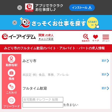
関東
の求人
▼エリア変更
みどり市のフルタイム歓迎のバイト・アルバイト・パートの求人情報
一覧
みどり市
選択
勤務地/駅
未設定
例）食品、事務、アパレル
選択
職種
フルタイム歓迎
選択
こだわり
を含まない
フリーワード