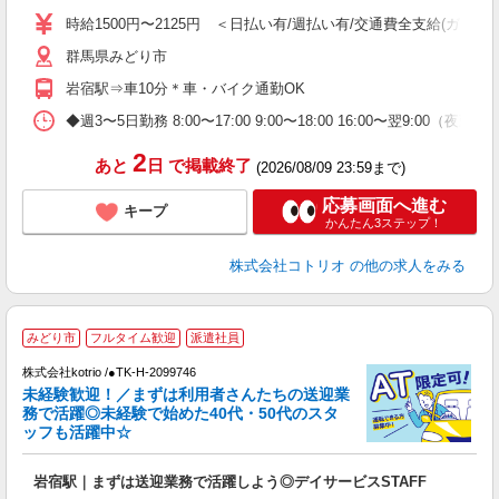
役
時給1500円〜2125円 ＜日払い有/週払い有/交通費全支給(ガソリ
群馬県みどり市
岩宿駅⇒車10分＊車・バイク通勤OK
◆週3〜5日勤務 8:00〜17:00 9:00〜18:00 16:00〜翌9:00
2
あと
日
で掲載終了
(2026/08/09 23:59まで)
応募画面へ進む
キープ
かんたん3ステップ！
株式会社コトリオ
の他の求人をみる
みどり市
フルタイム歓迎
派遣社員
株式会社kotrio /●TK-H-2099746
女
未経験歓迎！／まずは利用者さんたちの送迎業
ド
務で活躍◎未経験で始めた40代・50代のスタ
活
ッフも活躍中☆
ル
自
岩宿駅｜まずは送迎業務で活躍しよう◎デイサービスSTAFF