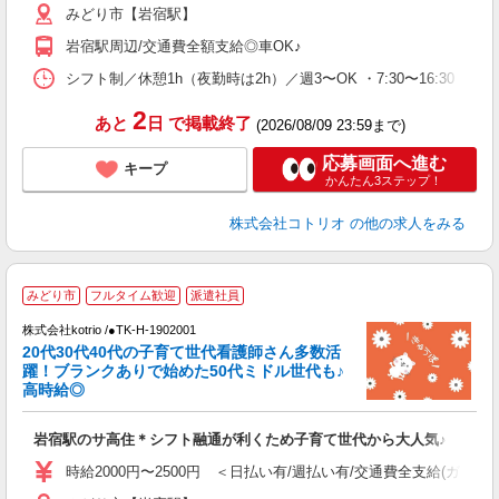
みどり市【岩宿駅】
岩宿駅周辺/交通費全額支給◎車OK♪
シフト制／休憩1h（夜勤時は2h）／週3〜OK ・7:30〜16:30 ・9:00
2
あと
日
で掲載終了
(2026/08/09 23:59まで)
応募画面へ進む
キープ
かんたん3ステップ！
株式会社コトリオ
の他の求人をみる
みどり市
フルタイム歓迎
派遣社員
株式会社kotrio /●TK-H-1902001
き
20代30代40代の子育て世代看護師さん多数活
躍！ブランクありで始めた50代ミドル世代も♪
女
高時給◎
ド
活
岩宿駅のサ高住＊シフト融通が利くため子育て世代から大人気♪
ル
自
時給2000円〜2500円 ＜日払い有/週払い有/交通費全支給(ガソリ