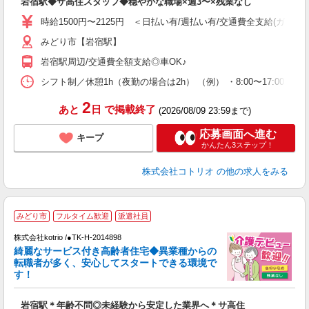
岩宿駅◆サ高住スタッフ◆穏やかな職場×週3〜×残業なし
役
時給1500円〜2125円 ＜日払い有/週払い有/交通費全支給(ガソリ
みどり市【岩宿駅】
岩宿駅周辺/交通費全額支給◎車OK♪
シフト制／休憩1h（夜勤の場合は2h） （例） ・8:00〜17:00 ・9:0
2
あと
日
で掲載終了
(2026/08/09 23:59まで)
応募画面へ進む
キープ
かんたん3ステップ！
株式会社コトリオ
の他の求人をみる
みどり市
フルタイム歓迎
派遣社員
株式会社kotrio /●TK-H-2014898
女
綺麗なサービス付き高齢者住宅◆異業種からの
ド
転職者が多く、安心してスタートできる環境で
活
す！
ル
自
岩宿駅＊年齢不問◎未経験から安定した業界へ＊サ高住