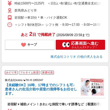
役
時給1500円〜2125円 ＜日払い有/週払い有/交通費全支給(ガソリ
群馬県みどり市
岩宿駅⇒車10分＊車・バイク通勤OK
＜シフト制/休憩1h＞ シフト例 ・8:00〜17:00 ・9:00〜18:00 
2
あと
日
で掲載終了
(2026/08/09 23:59まで)
応募画面へ進む
キープ
かんたん3ステップ！
株式会社コトリオ
の他の求人をみる
みどり市
フルタイム歓迎
派遣社員
株式会社kotrio /●TK-H-1855347
女
【未経験OK】16時、17時までのシフトも可♪
ド
患者さんの生活介助や居室の清掃等をお任せし
活
ます。
ル
自
岩宿駅▼補助メイン！きれいな病院で車いす誘導など［看護助手］
役