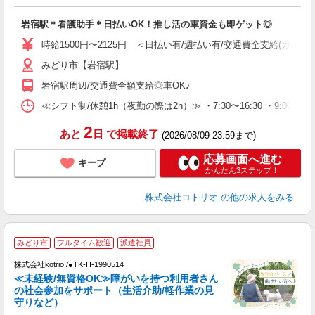
ル
自
岩宿駅＊看護助手＊日払いOK！推し活の軍資金も即ゲット◎
役
時給1500円〜2125円 ＜日払い有/週払い有/交通費全支給(ガソリ
みどり市【岩宿駅】
岩宿駅周辺/交通費全額支給◎車OK♪
≪シフト制/休憩1h（夜勤の際は2h）≫ ・7:30〜16:30 ・9:00〜18
2
あと
日
で掲載終了
(2026/08/09 23:59まで)
応募画面へ進む
キープ
かんたん3ステップ！
株式会社コトリオ
の他の求人をみる
みどり市
フルタイム歓迎
派遣社員
仕
株式会社kotrio /●TK-H-1990514
女
≪未経験/無資格OK≫障がいを持つ利用者さん
ド
の社会参加をサポート（生活介助/軽作業の見
活
守りなど）
ル