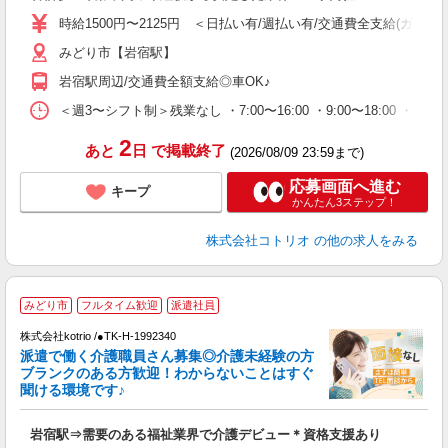
役
時給1500円〜2125円 ＜日払い有/週払い有/交通費全支給(ガソリ
みどり市【岩宿駅】
岩宿駅周辺/交通費全額支給◎車OK♪
＜週3〜シフト制＞残業なし ・7:00〜16:00 ・9:00〜18:00 ・
2
あと
日
で掲載終了
(2026/08/09 23:59まで)
応募画面へ進む
キープ
かんたん3ステップ！
株式会社コトリオ
の他の求人をみる
みどり市
フルタイム歓迎
派遣社員
交
円
株式会社kotrio /●TK-H-1992340
派遣で働く介護職員さん募集◎介護未経験の方
女
ブランクのある方歓迎！わからないことはすぐ
ド
聞ける環境です♪
活
ル
岩宿駅⇒需要のある福祉業界で介護デビュー＊資格支援あり
自