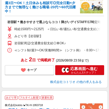
女
週3日〜OK！土日休みも相談可◎完全日勤×夕
ド
方までで無理なく働ける職場♪20代〜60代活躍
活
中！
ル
自
岩宿駅＊働きやすさで選ぶならココ！障がいデイSTAFF/17時定時
役
時給1500円〜2125円 ＜日払い有/週払い有/交通費全支給(ガソリ
みどり市【岩宿駅】
岩宿駅周辺/交通費全額支給◎車OK♪
≪シフト制/週3〜OK/実働8時間≫ （シフト例） ・8:00〜17:00
2
あと
日
で掲載終了
(2026/08/09 23:59まで)
応募画面へ進む
キープ
かんたん3ステップ！
株式会社コトリオ
の他の求人をみる
【
みどり市
フルタイム歓迎
派遣社員
株式会社kotrio /●TK-H-1953718
女