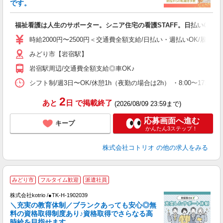
活
です。
ル
自
福祉看護は人生のサポーター。シニア住宅の看護STAFF。日払いOK
役
時給2000円〜2500円＜交通費全額支給/日払い・週払いOK/履歴書
みどり市【岩宿駅】
岩宿駅周辺/交通費全額支給◎車OK♪
シフト制/週3日〜OK/休憩1h（夜勤の場合は2h） ・8:00〜17:00 ・
2
あと
日
で掲載終了
(2026/08/09 23:59まで)
応募画面へ進む
キープ
かんたん3ステップ！
株式会社コトリオ
の他の求人をみる
みどり市
フルタイム歓迎
派遣社員
株式会社kotrio /●TK-H-1902039
女
＼充実の教育体制／ブランクあっても安心◎無
ド
料の資格取得制度あり♪資格取得でさらなる高
活
時給を目指せます