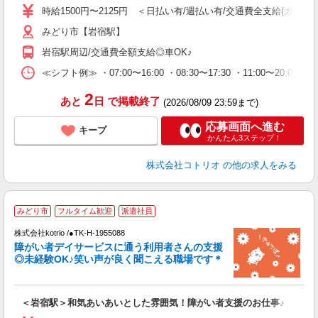
時給1500円〜2125円 ＜日払い有/週払い有/交通費全支給(ガソリ
役
みどり市【岩宿駅】
岩宿駅周辺/交通費全額支給◎車OK♪
≪シフト例≫ ・07:00〜16:00 ・08:30〜17:30 ・11:00〜20:00
2
あと
日
で掲載終了
(2026/08/09 23:59まで)
応募画面へ進む
キープ
かんたん3ステップ！
株式会社コトリオ
の他の求人をみる
みどり市
フルタイム歓迎
派遣社員
ト
株式会社kotrio /●TK-H-1955088
女
障がい者デイサービスに通う利用者さんの支援
ド
◎未経験OK♪笑い声が良く聞こえる職場です＊
活
ル
自
＜岩宿駅＞和気あいあいとした雰囲気！障がい者支援のお仕事♪