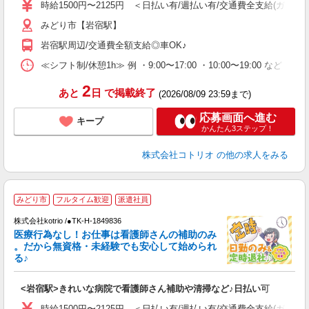
役
時給1500円〜2125円 ＜日払い有/週払い有/交通費全支給(ガソリ
みどり市【岩宿駅】
岩宿駅周辺/交通費全額支給◎車OK♪
≪シフト制/休憩1h≫ 例 ・9:00〜17:00 ・10:00〜19:00 など 
2
あと
日
で掲載終了
(2026/08/09 23:59まで)
応募画面へ進む
キープ
かんたん3ステップ！
株式会社コトリオ
の他の求人をみる
みどり市
フルタイム歓迎
派遣社員
株式会社kotrio /●TK-H-1849836
女
医療行為なし！お仕事は看護師さんの補助のみ
ド
。だから無資格・未経験でも安心して始められ
活
る♪
ル
自
<岩宿駅>きれいな病院で看護師さん補助や清掃など♪日払い可
役
時給1500円〜2125円 ＜日払い有/週払い有/交通費全支給(ガソリ