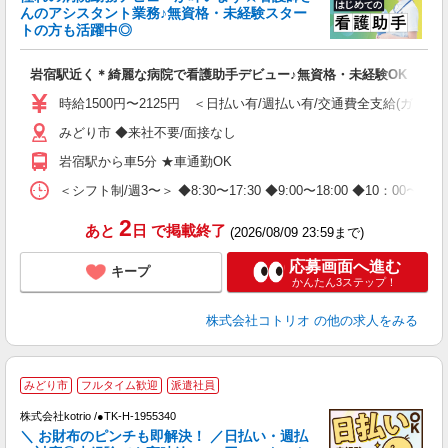
ド
んのアシスタント業務♪無資格・未経験スター
活
トの方も活躍中◎
ル
自
岩宿駅近く＊綺麗な病院で看護助手デビュー♪無資格・未経験OK
役
時給1500円〜2125円 ＜日払い有/週払い有/交通費全支給(ガソリ
みどり市 ◆来社不要/面接なし
岩宿駅から車5分 ★車通勤OK
＜シフト制/週3〜＞ ◆8:30〜17:30 ◆9:00〜18:00 ◆10：00〜1
2
あと
日
で掲載終了
(2026/08/09 23:59まで)
応募画面へ進む
キープ
かんたん3ステップ！
株式会社コトリオ
の他の求人をみる
みどり市
フルタイム歓迎
派遣社員
株式会社kotrio /●TK-H-1955340
女
＼ お財布のピンチも即解決！ ／日払い・週払
ド