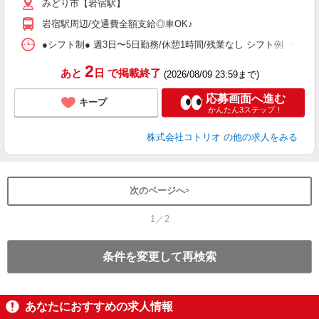
みどり市【岩宿駅】
役
岩宿駅周辺/交通費全額支給◎車OK♪
●シフト制● 週3日〜5日勤務/休憩1時間/残業なし シフト例 ・7:00〜15:
2
あと
日
で掲載終了
(2026/08/09 23:59まで)
応募画面へ進む
キープ
かんたん3ステップ！
株式会社コトリオ
の他の求人をみる
次のページへ
1／2
条件を変更して再検索
あなたにおすすめの求人情報