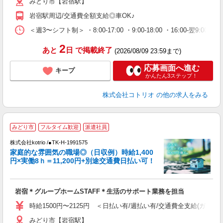
みどり市【岩宿駅】
岩宿駅周辺/交通費全額支給◎車OK♪
＜週3〜シフト制＞ ・8:00-17:00 ・9:00-18:00 ・16:00-
2
あと
日
で掲載終了
(2026/08/09 23:59まで)
応募画面へ進む
キープ
かんたん3ステップ！
株式会社コトリオ
の他の求人をみる
みどり市
フルタイム歓迎
派遣社員
代
株式会社kotrio /●TK-H-1991575
女
家庭的な雰囲気の職場◎（日収例）時給1,400
ド
円×実働8ｈ＝11,200円+別途交通費日払い可！
活
ル
自
岩宿＊グループホームSTAFF＊生活のサポート業務を担当
役
時給1500円〜2125円 ＜日払い有/週払い有/交通費全支給(ガソリ
みどり市【岩宿駅】