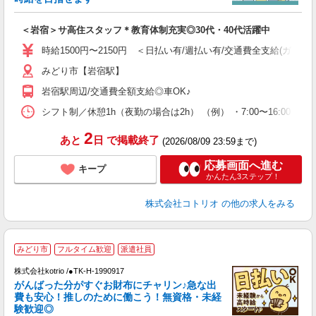
ル
自
＜岩宿＞サ高住スタッフ＊教育体制充実◎30代・40代活躍中
役
時給1500円〜2150円 ＜日払い有/週払い有/交通費全支給(ガソリ
みどり市【岩宿駅】
岩宿駅周辺/交通費全額支給◎車OK♪
シフト制／休憩1h（夜勤の場合は2h） （例） ・7:00〜16:00 ・9:0
2
あと
日
で掲載終了
(2026/08/09 23:59まで)
応募画面へ進む
キープ
かんたん3ステップ！
株式会社コトリオ
の他の求人をみる
2
みどり市
フルタイム歓迎
派遣社員
株式会社kotrio /●TK-H-1990917
女
がんばった分がすぐお財布にチャリン♪急な出
ド
費も安心！推しのために働こう！無資格・未経
活
験歓迎◎