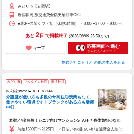
みどり市【岩宿駅】
岩宿駅周辺/交通費全額支給◎車OK♪
■週3〜希望シフト制（休憩1時間） ・8:00〜17:00 ・9:00〜18
2
あと
日
で掲載終了
(2026/08/09 23:59まで)
応募画面へ進む
キープ
かんたん3ステップ！
株式会社コトリオ
の他の求人をみる
2
みどり市
フルタイム歓迎
派遣社員
株式会社kotrio /●TK-H-1856664
女
介護度が低い方も多数のサ高住◎残業もなく、
ド
働きやすい環境です！ブランクがある方も活躍
活
中◎
ル
自
岩宿／4名急募！シニア向けマンションSTAFF＊身体負担少なめ
役
時給1500円〜2125円 ＜日払い有/週払い有/交通費全支給(ガソリ