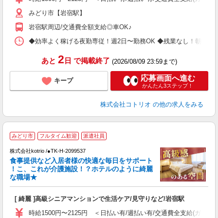
みどり市【岩宿駅】
岩宿駅周辺/交通費全額支給◎車OK♪
◆効率よく稼げる夜勤専従！週2日〜勤務OK ◆残業なし！朝にはピタッと
2
あと
日
で掲載終了
(2026/08/09 23:59まで)
応募画面へ進む
キープ
かんたん3ステップ！
株式会社コトリオ
の他の求人をみる
【
みどり市
フルタイム歓迎
派遣社員
株式会社kotrio /●TK-H-2099537
女
食事提供など入居者様の快適な毎日をサポート
ド
！こ、これが介護施設！？ホテルのように綺麗
活
な職場★
ル
自
[ 綺麗 ]高級シニアマンションで生活ケア/見守りなど/岩宿駅
役
時給1500円〜2125円 ＜日払い有/週払い有/交通費全支給(ガソリ